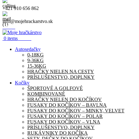
+421 910 656 862
info@mojehrackarstvo.sk
Menu
0.00
€
0
items
Autosedačky
0-18KG
9-36KG
15-36KG
HRAČKY NIELEN NA CESTY
PRÍSLUŠENSTVO, DOPLNKY
Kočíky
ŠPORTOVÉ A GOLFOVÉ
KOMBINOVANÉ
HRAČKY NIELEN DO KOČÍKOV
FUSAKY DO KOČÍKOV – BAVLNA
FUSAKY DO KOČÍKOV – MINKY, VELVET
FUSAKY DO KOČÍKOV – POLAR
FUSAKY DO KOČÍKOV – VLNA
PRÍSLUŠENSTVO, DOPLNKY
RUKÁVNIKY DO KOČÍKA
SETY, DEČKY DO KOČÍKOV