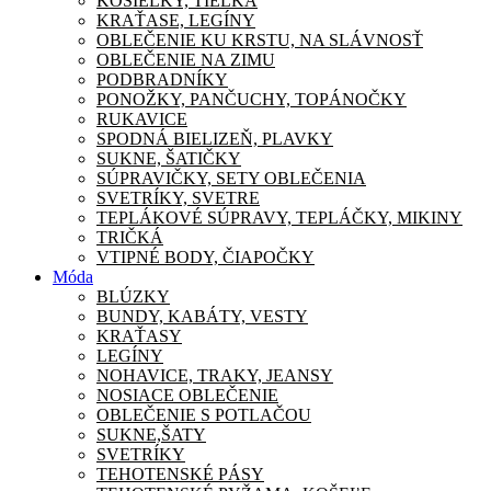
KOŠIEĽKY, TIELKA
KRAŤASE, LEGÍNY
OBLEČENIE KU KRSTU, NA SLÁVNOSŤ
OBLEČENIE NA ZIMU
PODBRADNÍKY
PONOŽKY, PANČUCHY, TOPÁNOČKY
RUKAVICE
SPODNÁ BIELIZEŇ, PLAVKY
SUKNE, ŠATIČKY
SÚPRAVIČKY, SETY OBLEČENIA
SVETRÍKY, SVETRE
TEPLÁKOVÉ SÚPRAVY, TEPLÁČKY, MIKINY
TRIČKÁ
VTIPNÉ BODY, ČIAPOČKY
Móda
BLÚZKY
BUNDY, KABÁTY, VESTY
KRAŤASY
LEGÍNY
NOHAVICE, TRAKY, JEANSY
NOSIACE OBLEČENIE
OBLEČENIE S POTLAČOU
SUKNE,ŠATY
SVETRÍKY
TEHOTENSKÉ PÁSY