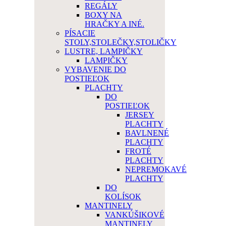
REGÁLY
BOXY NA
HRAČKY A INÉ.
PÍSACIE
STOLY,STOLEČKY,STOLIČKY
LUSTRE, LAMPIČKY
LAMPIČKY
VYBAVENIE DO
POSTIEĽOK
PLACHTY
DO
POSTIEĽOK
JERSEY
PLACHTY
BAVLNENÉ
PLACHTY
FROTÉ
PLACHTY
NEPREMOKAVÉ
PLACHTY
DO
KOLÍSOK
MANTINELY
VANKÚŠIKOVÉ
MANTINELY