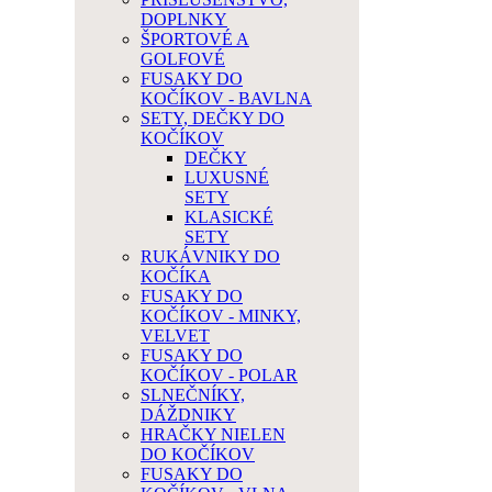
DOPLNKY
ŠPORTOVÉ A
GOLFOVÉ
FUSAKY DO
KOČÍKOV - BAVLNA
SETY, DEČKY DO
KOČÍKOV
DEČKY
LUXUSNÉ
SETY
KLASICKÉ
SETY
RUKÁVNIKY DO
KOČÍKA
FUSAKY DO
KOČÍKOV - MINKY,
VELVET
FUSAKY DO
KOČÍKOV - POLAR
SLNEČNÍKY,
DÁŽDNIKY
HRAČKY NIELEN
DO KOČÍKOV
FUSAKY DO