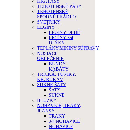
KRAŤASY
TEHOTENSKÉ PÁSY
TEHOTENSKÉ
SPODNÉ PRÁDLO
SVETRÍKY
LEGÍNY
LEGÍNY DLHÉ
LEGÍNY 3/4
DLŽKY
TEPLÁKY,MIKINY,SÚPRAVY
NOSIACE
OBLEČENIE
BUNDY,
KABÁTY
TRIČKÁ, TUNIKY,
KR. RUKÁV
SUKNE,ŠATY
ŠATY
SUKNE
BLÚZKY
NOHAVICE, TRAKY,
JEANSY
TRAKY
3/4 NOHAVICE
NOHAVICE