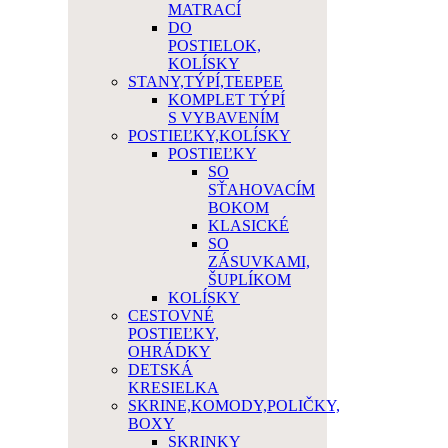
MATRACÍ
DO
POSTIELOK,
KOLÍSKY
STANY,TÝPÍ,TEEPEE
KOMPLET TÝPÍ
S VYBAVENÍM
POSTIEĽKY,KOLÍSKY
POSTIEĽKY
SO
SŤAHOVACÍM
BOKOM
KLASICKÉ
SO
ZÁSUVKAMI,
ŠUPLÍKOM
KOLÍSKY
CESTOVNÉ
POSTIEĽKY,
OHRÁDKY
DETSKÁ
KRESIELKA
SKRINE,KOMODY,POLIČKY,
BOXY
SKRINKY