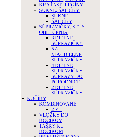
KRAŤASE, LEGÍNY
SUKNE, ŠATIČKY
SUKNE
ŠATIČKY
SÚPRAVIČKY, SETY
OBLEČENIA
3 DIELNE
SÚPRAVIČKY
5 A
VIACDIELNE
SÚPRAVIČKY
4 DIELNE
SÚPRAVIČKY
SÚPRAVY DO
PORODNICE
2 DIELNE
SÚPRAVIČKY
KOČÍKY
KOMBINOVANÉ
2 V 1
VLOŽKY DO
KOČÍKOV
TAŠKY KU
KOČÍKOM
PRÍSLUŠENSTVO,