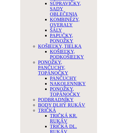
SÚPRAVIČKY,
SADY
OBLEČENIA
KOMBINÉZY,
OVERALY
ŠÁLY
PAPUČKY,
PONOŽKY
KOŠIEĽKY, TIELKA
KOŠIEĽKY,
PODKOŠIEĽKY
PONOŽKY,
PANČUCHY,
TOPÁNOČKY
PANČUCHY
NAKOLENNIKY
PONOŽKY,
TOPÁNOČKY
PODBRADNÍKY
BODY DLHÝ RUKÁV
TRIČKÁ
TRIČKÁ KR.
RUKÁV
TRIČKÁ DL.
RUKÁV