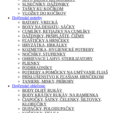
SLNEČNÍKY, DÁŽDNIKY
TAŠKY KU KOČÍKOM
VLOŽKY DO KOČÍKOV
Dojčenské potreby
BATOHY, VRECKÁ
BOXY NA DESIATU, SÁČKY
CUMLÍKY, RETIAZKY NA CUMLÍKY
DÁŽDNIKY, PRŠIPLÁŠTE, ČIŽMY
FĽAŠTIČKY A HRNČEKY
HRYZÁTKA, HRKÁLKY
KOZMETIKA, HYGIENICKÉ POTREBY
NOČNÍKY, STUPIENKY
OHRIEVACE LAHVI, STERILIZATORY
PLIENKY
PODBRADNÍKY
POTREBY A POMÔCKY NA UMÝVANIE FLIAŠ
PRÍSLUŠENSTVO K FĽAŠIAM, HRNČEKOM
TANIERE, MISKY, PRÍBORY
Dojčenské oblečenie
BODY DLHÝ RUKÁV
BODY KRÁTKY RUKÁV, NA RAMIENKA
ČIAPOČKY, ŠATKY, ČELENKY, ŠILTOVKY,
KLOBÚČIKY
DUPAČKY, POLODUPAČKY