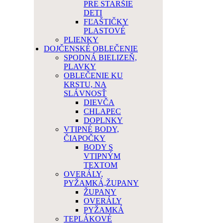
PRE STARŠIE
DETI
FĽAŠTIČKY
PLASTOVÉ
PLIENKY
DOJČENSKÉ OBLEČENIE
SPODNÁ BIELIZEŇ,
PLAVKY
OBLEČENIE KU
KRSTU, NA
SLÁVNOSŤ
DIEVČA
CHLAPEC
DOPLNKY
VTIPNÉ BODY,
ČIAPOČKY
BODY S
VTIPNÝM
TEXTOM
OVERÁLY,
PYŽAMKÁ,ŽUPANY
ŽUPANY
OVERÁLY
PYŽAMKÁ
TEPLÁKOVÉ