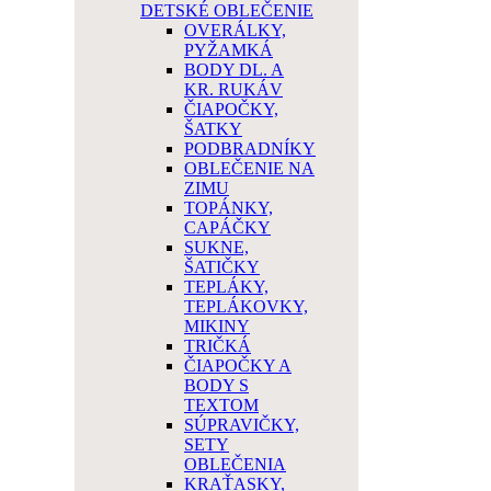
DETSKÉ OBLEČENIE
OVERÁLKY,
PYŽAMKÁ
BODY DL. A
KR. RUKÁV
ČIAPOČKY,
ŠATKY
PODBRADNÍKY
OBLEČENIE NA
ZIMU
TOPÁNKY,
CAPÁČKY
SUKNE,
ŠATIČKY
TEPLÁKY,
TEPLÁKOVKY,
MIKINY
TRIČKÁ
ČIAPOČKY A
BODY S
TEXTOM
SÚPRAVIČKY,
SETY
OBLEČENIA
KRAŤASKY,