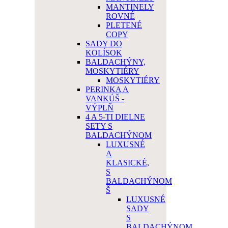
MANTINELY
ROVNÉ
PLETENÉ
COPY
SADY DO
KOLÍSOK
BALDACHÝNY,
MOSKYTIÉRY
MOSKYTIÉRY
PERINKA A
VANKÚŠ -
VÝPLŇ
4 A 5-TI DIELNE
SETY S
BALDACHÝNOM
LUXUSNÉ
A
KLASICKÉ,
S
BALDACHÝNOM
Š
LUXUSNÉ
SADY
S
BALDACHÝNOM