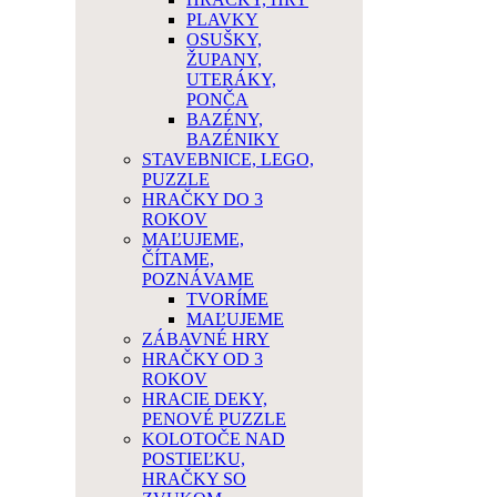
PLAVKY
OSUŠKY,
ŽUPANY,
UTERÁKY,
PONČA
BAZÉNY,
BAZÉNIKY
STAVEBNICE, LEGO,
PUZZLE
HRAČKY DO 3
ROKOV
MAĽUJEME,
ČÍTAME,
POZNÁVAME
TVORÍME
MAĽUJEME
ZÁBAVNÉ HRY
HRAČKY OD 3
ROKOV
HRACIE DEKY,
PENOVÉ PUZZLE
KOLOTOČE NAD
POSTIEĽKU,
HRAČKY SO