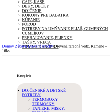
ČAJE, KAŠE
DEKY, DEČKY
DOJČENIE
KOKONY PRE BABATKA
KÚPANIE
PÔROD
POTREBY NA UMÝVANIE FLIAŠ, GUMENÝCH
CUMLÍKOV
PREBAĽOVANIE, PLIENKY
TAŠKY, VRECA
Domov
Zábava
Drevené hračky
Drevená farebná vedz, Kamene –
TIPY NA DARČEKY
16ks
Kategórie
DOJČENSKÉ A DETSKÉ
POTREBY
TERMOBOXY,
TERMOSKY
TANIERE, MISKY,