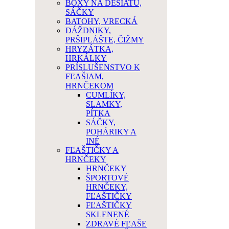
BOXY NA DESIATU,
SÁČKY
BATOHY, VRECKÁ
DÁŽDNIKY,
PRŠIPLÁŠTE, ČIŽMY
HRYZÁTKA,
HRKÁLKY
PRÍSLUŠENSTVO K
FĽAŠIAM,
HRNČEKOM
CUMLÍKY,
SLAMKY,
PÍTKA
SÁČKY,
POHÁRIKY A
INÉ
FĽAŠTIČKY A
HRNČEKY
HRNČEKY
ŠPORTOVÉ
HRNČEKY,
FĽAŠTIČKY
FĽAŠTIČKY
SKLENENÉ
ZDRAVÉ FĽAŠE