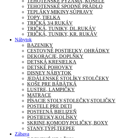
TEHOTENSKÉ PYŽAMA, KOŠEĽE
TEHOTENSKÉ SPODNÉ PRÁDLO
TEPLÁKY,MIKINY,SÚPRAVY
TOPY, TIELKA
TRIČKÁ 3/4 RUKÁV
TRIČKÁ, TUNIKY, DL.RUKÁV
TRIČKÁ, TUNIKY, KR. RUKÁV
Nábytok
BAZENIKY
CESTOVNÉ POSTIEĽKY, OHRÁDKY
DEKORACJE, DOPLŇKY
DETSKÁ KRESIELKA
DETSKÉ POHOVKY
DISNEY NÁBYTOK
JEDÁLENSKÉ STOLÍKY STOLČEKY
KOŠE PRE BÁBÄTKÁ
LUSTRE, LAMPIČKY
MATRACE
PÍSACIE STOLY,STOLEČKY,STOLIČKY
POSTELE PRE DETI
POSTEĽNÁ BIELIZEŇ
POSTIEĽKY,KOLÍSKY
SKRINE,KOMODY,POLIČKY, BOXY
STANY,TÝPÍ,TEEPEE
Zábava