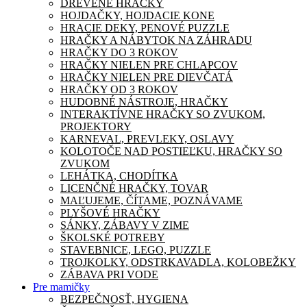
DREVENÉ HRAČKY
HOJDAČKY, HOJDACIE KONE
HRACIE DEKY, PENOVÉ PUZZLE
HRAČKY A NÁBYTOK NA ZÁHRADU
HRAČKY DO 3 ROKOV
HRAČKY NIELEN PRE CHLAPCOV
HRAČKY NIELEN PRE DIEVČATÁ
HRAČKY OD 3 ROKOV
HUDOBNÉ NÁSTROJE, HRAČKY
INTERAKTÍVNE HRAČKY SO ZVUKOM,
PROJEKTORY
KARNEVAL, PREVLEKY, OSLAVY
KOLOTOČE NAD POSTIEĽKU, HRAČKY SO
ZVUKOM
LEHÁTKA, CHODÍTKA
LICENČNÉ HRAČKY, TOVAR
MAĽUJEME, ČÍTAME, POZNÁVAME
PLYŠOVÉ HRAČKY
SÁNKY, ZÁBAVY V ZIME
ŠKOLSKÉ POTREBY
STAVEBNICE, LEGO, PUZZLE
TROJKOLKY, ODSTRKAVADLA, KOLOBEŽKY
ZÁBAVA PRI VODE
Pre mamičky
BEZPEČNOSŤ, HYGIENA