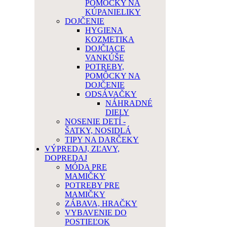
POMÔCKY NA
KÚPANIELIKY
DOJČENIE
HYGIENA
KOZMETIKA
DOJČIACE
VANKÚŠE
POTREBY,
POMÔCKY NA
DOJČENIE
ODSÁVAČKY
NÁHRADNÉ
DIELY
NOSENIE DETÍ -
ŠATKY, NOSIDLÁ
TIPY NA DARČEKY
VÝPREDAJ, ZĽAVY,
DOPREDAJ
MÓDA PRE
MAMIČKY
POTREBY PRE
MAMIČKY
ZÁBAVA, HRAČKY
VYBAVENIE DO
POSTIEĽOK