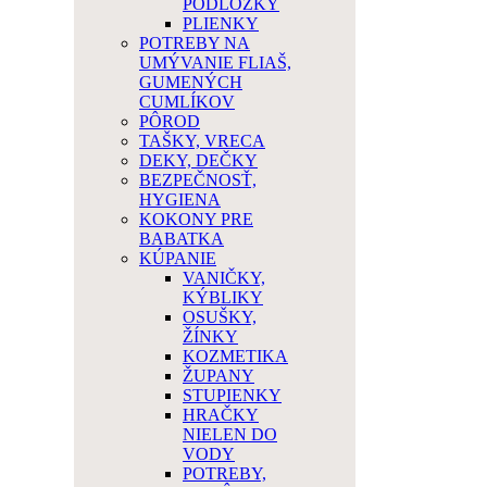
PODLOŽKY
PLIENKY
POTREBY NA
UMÝVANIE FLIAŠ,
GUMENÝCH
CUMLÍKOV
PÔROD
TAŠKY, VRECA
DEKY, DEČKY
BEZPEČNOSŤ,
HYGIENA
KOKONY PRE
BABATKA
KÚPANIE
VANIČKY,
KÝBLIKY
OSUŠKY,
ŽÍNKY
KOZMETIKA
ŽUPANY
STUPIENKY
HRAČKY
NIELEN DO
VODY
POTREBY,