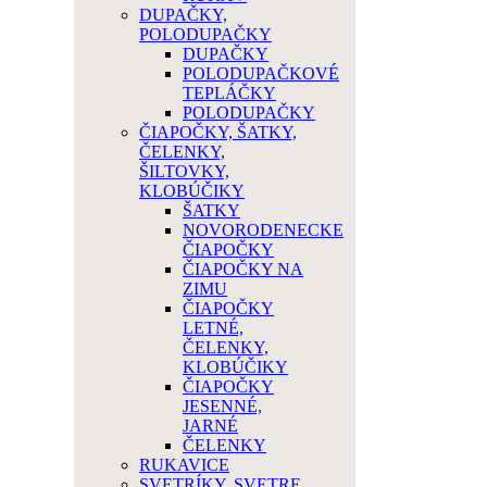
DUPAČKY,
POLODUPAČKY
DUPAČKY
POLODUPAČKOVÉ
TEPLÁČKY
POLODUPAČKY
ČIAPOČKY, ŠATKY,
ČELENKY,
ŠILTOVKY,
KLOBÚČIKY
ŠATKY
NOVORODENECKE
ČIAPOČKY
ČIAPOČKY NA
ZIMU
ČIAPOČKY
LETNÉ,
ČELENKY,
KLOBÚČIKY
ČIAPOČKY
JESENNÉ,
JARNÉ
ČELENKY
RUKAVICE
SVETRÍKY, SVETRE