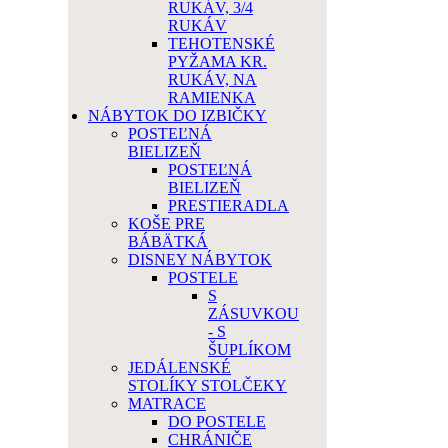
RUKÁV, 3/4
RUKÁV
TEHOTENSKÉ
PYŽAMA KR.
RUKÁV, NA
RAMIENKA
NÁBYTOK DO IZBIČKY
POSTEĽNÁ
BIELIZEŇ
POSTEĽNÁ
BIELIZEŇ
PRESTIERADLA
KOŠE PRE
BÁBÄTKÁ
DISNEY NÁBYTOK
POSTELE
S
ZÁSUVKOU
- S
ŠUPLÍKOM
JEDÁLENSKÉ
STOLÍKY STOLČEKY
MATRACE
DO POSTELE
CHRÁNIČE