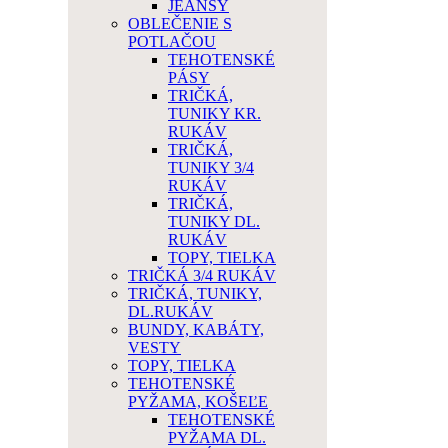
JEANSY
OBLEČENIE S
POTLAČOU
TEHOTENSKÉ
PÁSY
TRIČKÁ,
TUNIKY KR.
RUKÁV
TRIČKÁ,
TUNIKY 3/4
RUKÁV
TRIČKÁ,
TUNIKY DL.
RUKÁV
TOPY, TIELKA
TRIČKÁ 3/4 RUKÁV
TRIČKÁ, TUNIKY,
DL.RUKÁV
BUNDY, KABÁTY,
VESTY
TOPY, TIELKA
TEHOTENSKÉ
PYŽAMA, KOŠEĽE
TEHOTENSKÉ
PYŽAMA DL.