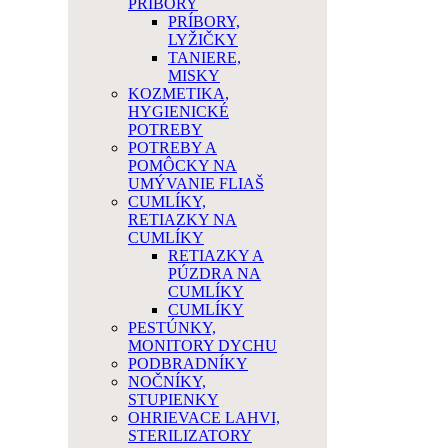
PRÍBORY
PRÍBORY,
LYŽIČKY
TANIERE,
MISKY
KOZMETIKA,
HYGIENICKÉ
POTREBY
POTREBY A
POMÔCKY NA
UMÝVANIE FLIAŠ
CUMLÍKY,
RETIAZKY NA
CUMLÍKY
RETIAZKY A
PÚZDRA NA
CUMLÍKY
CUMLÍKY
PESTÚNKY,
MONITORY DYCHU
PODBRADNÍKY
NOČNÍKY,
STUPIENKY
OHRIEVACE LAHVI,
STERILIZATORY