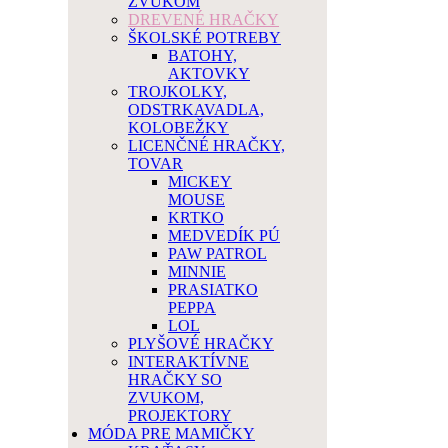
ZVUKOM
DREVENÉ HRAČKY
ŠKOLSKÉ POTREBY
BATOHY,
AKTOVKY
TROJKOLKY,
ODSTRKAVADLA,
KOLOBEŽKY
LICENČNÉ HRAČKY,
TOVAR
MICKEY
MOUSE
KRTKO
MEDVEDÍK PÚ
PAW PATROL
MINNIE
PRASIATKO
PEPPA
LOL
PLYŠOVÉ HRAČKY
INTERAKTÍVNE
HRAČKY SO
ZVUKOM,
PROJEKTORY
MÓDA PRE MAMIČKY