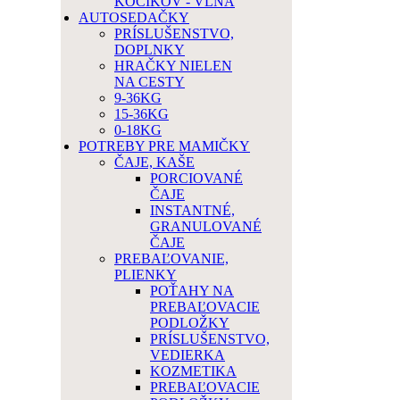
KOČÍKOV - VLNA
AUTOSEDAČKY
PRÍSLUŠENSTVO,
DOPLNKY
HRAČKY NIELEN
NA CESTY
9-36KG
15-36KG
0-18KG
POTREBY PRE MAMIČKY
ČAJE, KAŠE
PORCIOVANÉ
ČAJE
INSTANTNÉ,
GRANULOVANÉ
ČAJE
PREBAĽOVANIE,
PLIENKY
POŤAHY NA
PREBAĽOVACIE
PODLOŽKY
PRÍSLUŠENSTVO,
VEDIERKA
KOZMETIKA
PREBAĽOVACIE