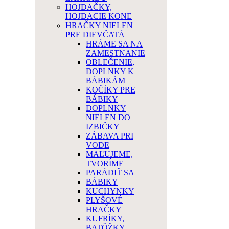
HOJDAČKY,
HOJDACIE KONE
HRAČKY NIELEN
PRE DIEVČATÁ
HRÁME SA NA
ZAMESTNANIE
OBLEČENIE,
DOPLNKY K
BÁBIKÁM
KOČÍKY PRE
BÁBIKY
DOPLNKY
NIELEN DO
IZBIČKY
ZÁBAVA PRI
VODE
MAĽUJEME,
TVORÍME
PARÁDIŤ SA
BÁBIKY
KUCHYNKY
PLYŠOVÉ
HRAČKY
KUFRÍKY,
BATÔŽKY,