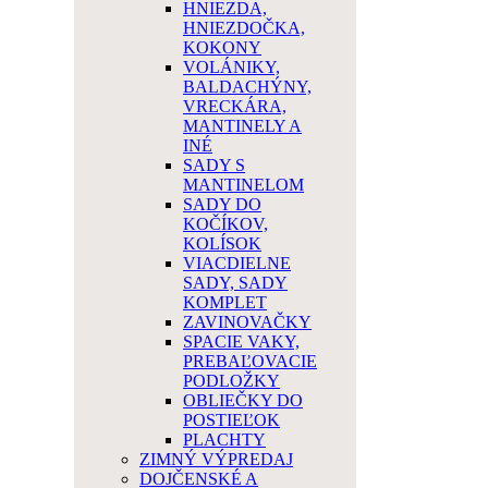
HNIEZDA,
HNIEZDOČKA,
KOKONY
VOLÁNIKY,
BALDACHÝNY,
VRECKÁRA,
MANTINELY A
INÉ
SADY S
MANTINELOM
SADY DO
KOČÍKOV,
KOLÍSOK
VIACDIELNE
SADY, SADY
KOMPLET
ZAVINOVAČKY
SPACIE VAKY,
PREBAĽOVACIE
PODLOŽKY
OBLIEČKY DO
POSTIEĽOK
PLACHTY
ZIMNÝ VÝPREDAJ
DOJČENSKÉ A