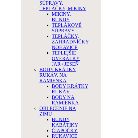
SÚPRAVY,
TEPLÁČKY, MIKINY
MIKINY,
BUNDY
TEPLÁKOVÉ
SÚPRAVY
TEPLÁČKY,
ZAHRADNÍČKY,
NOHAVICE
TEPLEJŠIE
OVERÁLKY
JAR / JESEŇ
BODY KRÁTKY
RUKÁV, NA
RAMIENKA
BODY KRÁTKY
RUKÁV
BODY NA
RAMIENKA
OBLEČENIE NA
ZIMU
BUNDY,
KABÁTIKY
ČIAPOČKY
RUKAVICE