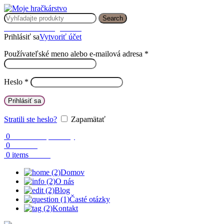
Search
Prihlásenie / Registrácia
Prihlásiť sa
Vytvoriť účet
Používateľské meno alebo e-mailová adresa
*
Heslo
*
Prihlásiť sa
Stratili ste heslo?
Zapamätať
0
Obľúbené produkty
0
Porovnaj
0.00
€
0
items
Domov
O nás
Blog
Časté otázky
Kontakt