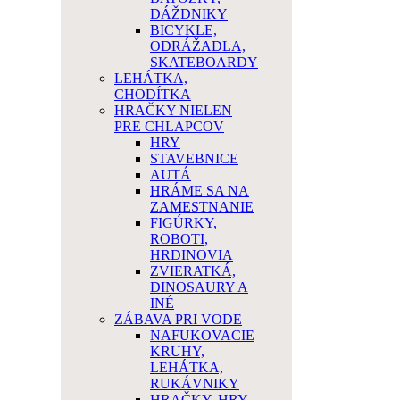
DÁŽDNIKY
BICYKLE,
ODRÁŽADLA,
SKATEBOARDY
LEHÁTKA,
CHODÍTKA
HRAČKY NIELEN
PRE CHLAPCOV
HRY
STAVEBNICE
AUTÁ
HRÁME SA NA
ZAMESTNANIE
FIGÚRKY,
ROBOTI,
HRDINOVIA
ZVIERATKÁ,
DINOSAURY A
INÉ
ZÁBAVA PRI VODE
NAFUKOVACIE
KRUHY,
LEHÁTKA,
RUKÁVNIKY
HRAČKY, HRY