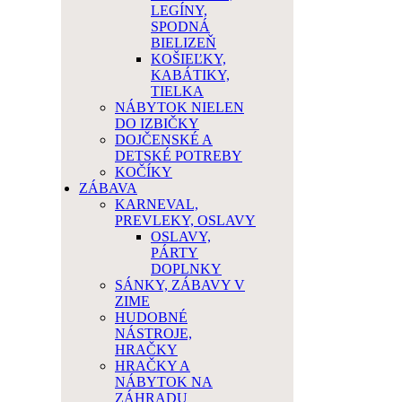
LEGÍNY,
SPODNÁ
BIELIZEŇ
KOŠIEĽKY,
KABÁTIKY,
TIELKA
NÁBYTOK NIELEN
DO IZBIČKY
DOJČENSKÉ A
DETSKÉ POTREBY
KOČÍKY
ZÁBAVA
KARNEVAL,
PREVLEKY, OSLAVY
OSLAVY,
PÁRTY
DOPLNKY
SÁNKY, ZÁBAVY V
ZIME
HUDOBNÉ
NÁSTROJE,
HRAČKY
HRAČKY A
NÁBYTOK NA
ZÁHRADU