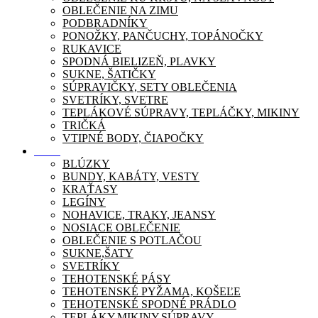
OBLEČENIE NA ZIMU
PODBRADNÍKY
PONOŽKY, PANČUCHY, TOPÁNOČKY
RUKAVICE
SPODNÁ BIELIZEŇ, PLAVKY
SUKNE, ŠATIČKY
SÚPRAVIČKY, SETY OBLEČENIA
SVETRÍKY, SVETRE
TEPLÁKOVÉ SÚPRAVY, TEPLÁČKY, MIKINY
TRIČKÁ
VTIPNÉ BODY, ČIAPOČKY
Móda
BLÚZKY
BUNDY, KABÁTY, VESTY
KRAŤASY
LEGÍNY
NOHAVICE, TRAKY, JEANSY
NOSIACE OBLEČENIE
OBLEČENIE S POTLAČOU
SUKNE,ŠATY
SVETRÍKY
TEHOTENSKÉ PÁSY
TEHOTENSKÉ PYŽAMA, KOŠEĽE
TEHOTENSKÉ SPODNÉ PRÁDLO
TEPLÁKY,MIKINY,SÚPRAVY