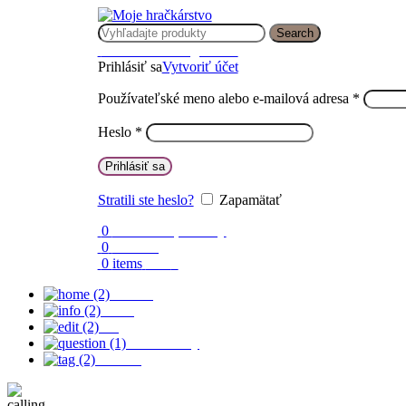
Search
Prihlásenie / Registrácia
Prihlásiť sa
Vytvoriť účet
Používateľské meno alebo e-mailová adresa
*
Heslo
*
Prihlásiť sa
Stratili ste heslo?
Zapamätať
0
Obľúbené produkty
0
Porovnaj
0
items
0.00
€
Domov
O nás
Blog
Časté otázky
Kontakt