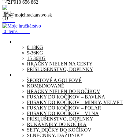
+421 910 656 862
info@mojehrackarstvo.sk
Menu
0
items
0.00
€
Autosedačky
0-18KG
9-36KG
15-36KG
HRAČKY NIELEN NA CESTY
PRÍSLUŠENSTVO, DOPLNKY
Kočíky
ŠPORTOVÉ A GOLFOVÉ
KOMBINOVANÉ
HRAČKY NIELEN DO KOČÍKOV
FUSAKY DO KOČÍKOV – BAVLNA
FUSAKY DO KOČÍKOV – MINKY, VELVET
FUSAKY DO KOČÍKOV – POLAR
FUSAKY DO KOČÍKOV – VLNA
PRÍSLUŠENSTVO, DOPLNKY
RUKÁVNIKY DO KOČÍKA
SETY, DEČKY DO KOČÍKOV
SLNEČNÍKY, DÁŽDNIKY