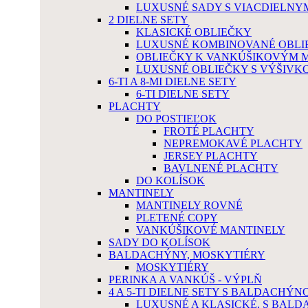
LUXUSNÉ SADY S VIACDIELN
2 DIELNE SETY
KLASICKÉ OBLIEČKY
LUXUSNÉ KOMBINOVANÉ OBLI
OBLIEČKY K VANKÚŠIKOVÝM 
LUXUSNÉ OBLIEČKY S VÝŠIVK
6-TI A 8-MI DIELNE SETY
6-TI DIELNE SETY
PLACHTY
DO POSTIEĽOK
FROTÉ PLACHTY
NEPREMOKAVÉ PLACHTY
JERSEY PLACHTY
BAVLNENÉ PLACHTY
DO KOLÍSOK
MANTINELY
MANTINELY ROVNÉ
PLETENÉ COPY
VANKÚŠIKOVÉ MANTINELY
SADY DO KOLÍSOK
BALDACHÝNY, MOSKYTIÉRY
MOSKYTIÉRY
PERINKA A VANKÚŠ - VÝPLŇ
4 A 5-TI DIELNE SETY S BALDACHÝN
LUXUSNÉ A KLASICKÉ, S BAL