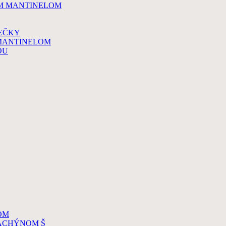
YM MANTINELOM
EČKY
MANTINELOM
OU
OM
DACHÝNOM Š