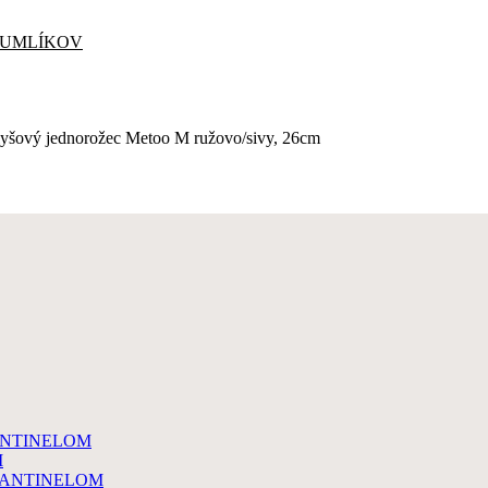
CUMLÍKOV
lyšový jednorožec Metoo M ružovo/sivy, 26cm
ANTINELOM
M
MANTINELOM