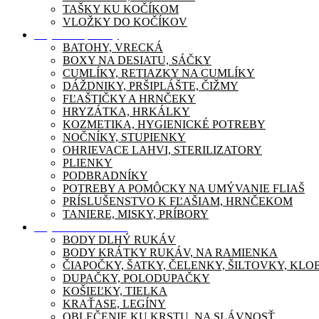
TAŠKY KU KOČÍKOM
VLOŽKY DO KOČÍKOV
Dojčenské potreby
BATOHY, VRECKÁ
BOXY NA DESIATU, SÁČKY
CUMLÍKY, RETIAZKY NA CUMLÍKY
DÁŽDNIKY, PRŠIPLÁŠTE, ČIŽMY
FĽAŠTIČKY A HRNČEKY
HRYZÁTKA, HRKÁLKY
KOZMETIKA, HYGIENICKÉ POTREBY
NOČNÍKY, STUPIENKY
OHRIEVACE LAHVI, STERILIZATORY
PLIENKY
PODBRADNÍKY
POTREBY A POMÔCKY NA UMÝVANIE FLIAŠ
PRÍSLUŠENSTVO K FĽAŠIAM, HRNČEKOM
TANIERE, MISKY, PRÍBORY
Dojčenské oblečenie
BODY DLHÝ RUKÁV
BODY KRÁTKY RUKÁV, NA RAMIENKA
ČIAPOČKY, ŠATKY, ČELENKY, ŠILTOVKY, KL
DUPAČKY, POLODUPAČKY
KOŠIEĽKY, TIELKA
KRAŤASE, LEGÍNY
OBLEČENIE KU KRSTU, NA SLÁVNOSŤ