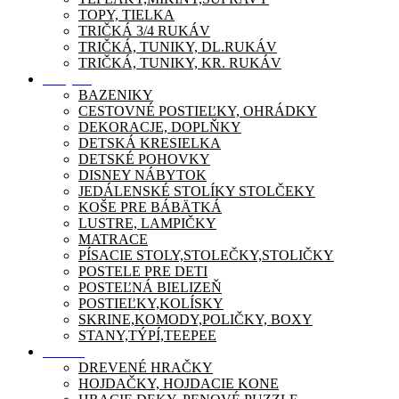
TOPY, TIELKA
TRIČKÁ 3/4 RUKÁV
TRIČKÁ, TUNIKY, DL.RUKÁV
TRIČKÁ, TUNIKY, KR. RUKÁV
Nábytok
BAZENIKY
CESTOVNÉ POSTIEĽKY, OHRÁDKY
DEKORACJE, DOPLŇKY
DETSKÁ KRESIELKA
DETSKÉ POHOVKY
DISNEY NÁBYTOK
JEDÁLENSKÉ STOLÍKY STOLČEKY
KOŠE PRE BÁBÄTKÁ
LUSTRE, LAMPIČKY
MATRACE
PÍSACIE STOLY,STOLEČKY,STOLIČKY
POSTELE PRE DETI
POSTEĽNÁ BIELIZEŇ
POSTIEĽKY,KOLÍSKY
SKRINE,KOMODY,POLIČKY, BOXY
STANY,TÝPÍ,TEEPEE
Zábava
DREVENÉ HRAČKY
HOJDAČKY, HOJDACIE KONE