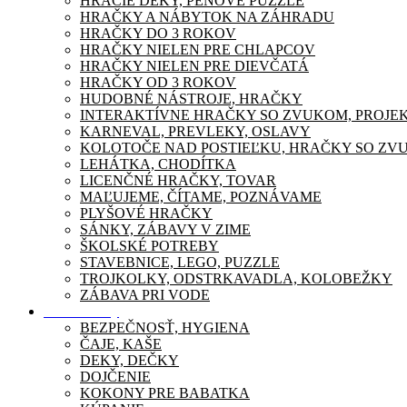
HRACIE DEKY, PENOVÉ PUZZLE
HRAČKY A NÁBYTOK NA ZÁHRADU
HRAČKY DO 3 ROKOV
HRAČKY NIELEN PRE CHLAPCOV
HRAČKY NIELEN PRE DIEVČATÁ
HRAČKY OD 3 ROKOV
HUDOBNÉ NÁSTROJE, HRAČKY
INTERAKTÍVNE HRAČKY SO ZVUKOM, PROJE
KARNEVAL, PREVLEKY, OSLAVY
KOLOTOČE NAD POSTIEĽKU, HRAČKY SO ZV
LEHÁTKA, CHODÍTKA
LICENČNÉ HRAČKY, TOVAR
MAĽUJEME, ČÍTAME, POZNÁVAME
PLYŠOVÉ HRAČKY
SÁNKY, ZÁBAVY V ZIME
ŠKOLSKÉ POTREBY
STAVEBNICE, LEGO, PUZZLE
TROJKOLKY, ODSTRKAVADLA, KOLOBEŽKY
ZÁBAVA PRI VODE
Pre mamičky
BEZPEČNOSŤ, HYGIENA
ČAJE, KAŠE
DEKY, DEČKY
DOJČENIE
KOKONY PRE BABATKA