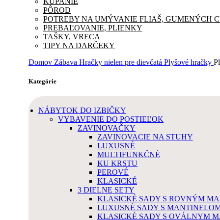
KÚPANIE
PÔROD
POTREBY NA UMÝVANIE FLIAŠ, GUMENÝCH 
PREBAĽOVANIE, PLIENKY
TAŠKY, VRECA
TIPY NA DARČEKY
Domov
Zábava
Hračky nielen pre dievčatá
Plyšové hračky
P
Kategórie
NÁBYTOK DO IZBIČKY
VYBAVENIE DO POSTIEĽOK
ZAVINOVAČKY
ZAVINOVACIE NA STUHY
LUXUSNÉ
MULTIFUNKČNÉ
KU KRSTU
PEROVÉ
KLASICKÉ
3 DIELNE SETY
KLASICKÉ SADY S ROVNÝM M
LUXUSNÉ SADY S MANTINELO
KLASICKÉ SADY S OVÁLNYM 