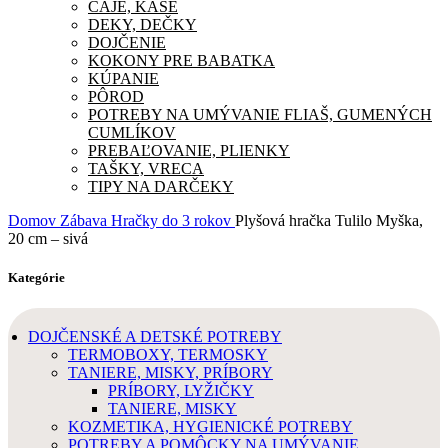
ČAJE, KAŠE
DEKY, DEČKY
DOJČENIE
KOKONY PRE BABATKA
KÚPANIE
PÔROD
POTREBY NA UMÝVANIE FLIAŠ, GUMENÝCH
CUMLÍKOV
PREBAĽOVANIE, PLIENKY
TAŠKY, VRECA
TIPY NA DARČEKY
Domov
Zábava
Hračky do 3 rokov
Plyšová hračka Tulilo Myška,
20 cm – sivá
Kategórie
DOJČENSKÉ A DETSKÉ POTREBY
TERMOBOXY, TERMOSKY
TANIERE, MISKY, PRÍBORY
PRÍBORY, LYŽIČKY
TANIERE, MISKY
KOZMETIKA, HYGIENICKÉ POTREBY
POTREBY A POMÔCKY NA UMÝVANIE