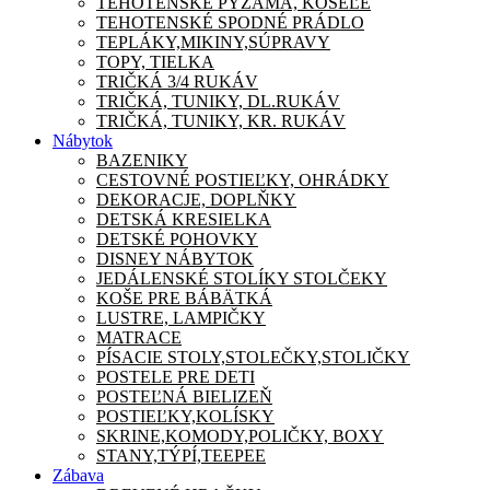
TEHOTENSKÉ PYŽAMA, KOŠEĽE
TEHOTENSKÉ SPODNÉ PRÁDLO
TEPLÁKY,MIKINY,SÚPRAVY
TOPY, TIELKA
TRIČKÁ 3/4 RUKÁV
TRIČKÁ, TUNIKY, DL.RUKÁV
TRIČKÁ, TUNIKY, KR. RUKÁV
Nábytok
BAZENIKY
CESTOVNÉ POSTIEĽKY, OHRÁDKY
DEKORACJE, DOPLŇKY
DETSKÁ KRESIELKA
DETSKÉ POHOVKY
DISNEY NÁBYTOK
JEDÁLENSKÉ STOLÍKY STOLČEKY
KOŠE PRE BÁBÄTKÁ
LUSTRE, LAMPIČKY
MATRACE
PÍSACIE STOLY,STOLEČKY,STOLIČKY
POSTELE PRE DETI
POSTEĽNÁ BIELIZEŇ
POSTIEĽKY,KOLÍSKY
SKRINE,KOMODY,POLIČKY, BOXY
STANY,TÝPÍ,TEEPEE
Zábava