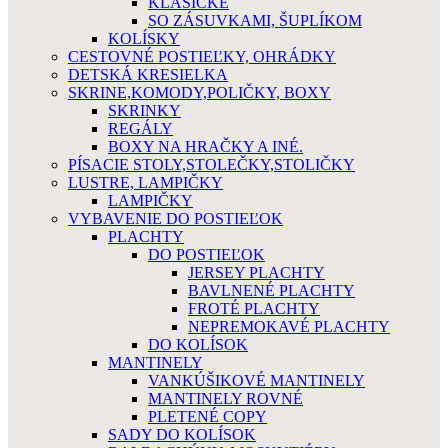
KLASICKÉ
SO ZÁSUVKAMI, ŠUPLÍKOM
KOLÍSKY
CESTOVNÉ POSTIEĽKY, OHRÁDKY
DETSKÁ KRESIELKA
SKRINE,KOMODY,POLIČKY, BOXY
SKRINKY
REGÁLY
BOXY NA HRAČKY A INÉ.
PÍSACIE STOLY,STOLEČKY,STOLIČKY
LUSTRE, LAMPIČKY
LAMPIČKY
VYBAVENIE DO POSTIEĽOK
PLACHTY
DO POSTIEĽOK
JERSEY PLACHTY
BAVLNENÉ PLACHTY
FROTÉ PLACHTY
NEPREMOKAVÉ PLACHTY
DO KOLÍSOK
MANTINELY
VANKÚŠIKOVÉ MANTINELY
MANTINELY ROVNÉ
PLETENÉ COPY
SADY DO KOLÍSOK