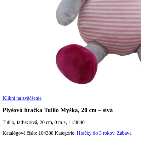
Klikni na zväčšenie
Plyšová hračka Tulilo Myška, 20 cm – sivá
Tulilo, farba: sivá, 20 cm, 0 m +, 11/4840
Katalógové číslo:
104388
Kategórie:
Hračky do 3 rokov
,
Zábava