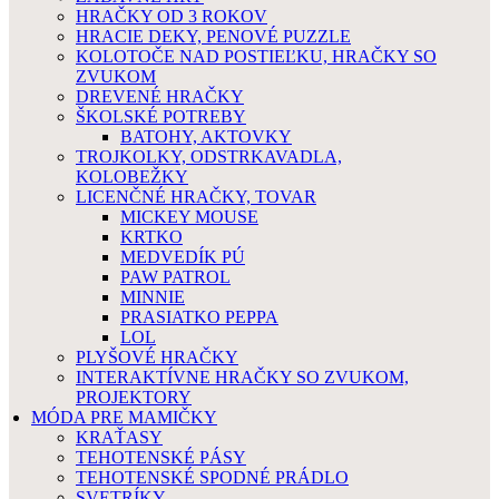
HRAČKY OD 3 ROKOV
HRACIE DEKY, PENOVÉ PUZZLE
KOLOTOČE NAD POSTIEĽKU, HRAČKY SO
ZVUKOM
DREVENÉ HRAČKY
ŠKOLSKÉ POTREBY
BATOHY, AKTOVKY
TROJKOLKY, ODSTRKAVADLA,
KOLOBEŽKY
LICENČNÉ HRAČKY, TOVAR
MICKEY MOUSE
KRTKO
MEDVEDÍK PÚ
PAW PATROL
MINNIE
PRASIATKO PEPPA
LOL
PLYŠOVÉ HRAČKY
INTERAKTÍVNE HRAČKY SO ZVUKOM,
PROJEKTORY
MÓDA PRE MAMIČKY
KRAŤASY
TEHOTENSKÉ PÁSY
TEHOTENSKÉ SPODNÉ PRÁDLO
SVETRÍKY