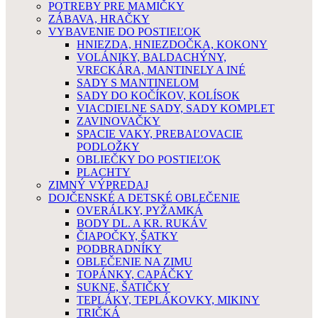
POTREBY PRE MAMIČKY
ZÁBAVA, HRAČKY
VYBAVENIE DO POSTIEĽOK
HNIEZDA, HNIEZDOČKA, KOKONY
VOLÁNIKY, BALDACHÝNY,
VRECKÁRA, MANTINELY A INÉ
SADY S MANTINELOM
SADY DO KOČÍKOV, KOLÍSOK
VIACDIELNE SADY, SADY KOMPLET
ZAVINOVAČKY
SPACIE VAKY, PREBAĽOVACIE
PODLOŽKY
OBLIEČKY DO POSTIEĽOK
PLACHTY
ZIMNÝ VÝPREDAJ
DOJČENSKÉ A DETSKÉ OBLEČENIE
OVERÁLKY, PYŽAMKÁ
BODY DL. A KR. RUKÁV
ČIAPOČKY, ŠATKY
PODBRADNÍKY
OBLEČENIE NA ZIMU
TOPÁNKY, CAPÁČKY
SUKNE, ŠATIČKY
TEPLÁKY, TEPLÁKOVKY, MIKINY
TRIČKÁ