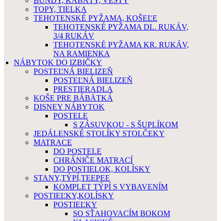
BUNDY, KABÁTY, VESTY
TOPY, TIELKA
TEHOTENSKÉ PYŽAMA, KOŠEĽE
TEHOTENSKÉ PYŽAMA DL. RUKÁV,
3/4 RUKÁV
TEHOTENSKÉ PYŽAMA KR. RUKÁV,
NA RAMIENKA
NÁBYTOK DO IZBIČKY
POSTEĽNÁ BIELIZEŇ
POSTEĽNÁ BIELIZEŇ
PRESTIERADLA
KOŠE PRE BÁBÄTKÁ
DISNEY NÁBYTOK
POSTELE
S ZÁSUVKOU - S ŠUPLÍKOM
JEDÁLENSKÉ STOLÍKY STOLČEKY
MATRACE
DO POSTELE
CHRÁNIČE MATRACÍ
DO POSTIELOK, KOLÍSKY
STANY,TÝPÍ,TEEPEE
KOMPLET TÝPÍ S VYBAVENÍM
POSTIEĽKY,KOLÍSKY
POSTIEĽKY
SO SŤAHOVACÍM BOKOM