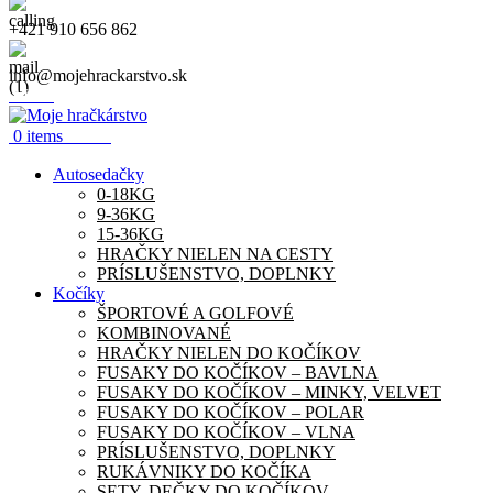
+421 910 656 862
info@mojehrackarstvo.sk
Menu
0.00
€
0
items
Autosedačky
0-18KG
9-36KG
15-36KG
HRAČKY NIELEN NA CESTY
PRÍSLUŠENSTVO, DOPLNKY
Kočíky
ŠPORTOVÉ A GOLFOVÉ
KOMBINOVANÉ
HRAČKY NIELEN DO KOČÍKOV
FUSAKY DO KOČÍKOV – BAVLNA
FUSAKY DO KOČÍKOV – MINKY, VELVET
FUSAKY DO KOČÍKOV – POLAR
FUSAKY DO KOČÍKOV – VLNA
PRÍSLUŠENSTVO, DOPLNKY
RUKÁVNIKY DO KOČÍKA
SETY, DEČKY DO KOČÍKOV