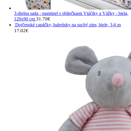
3-dielna sada - mantinel s obliečkami Vtáčiky a Vážky - biela,
31.70
€
120x90 cm
Dojčenské capáčky, balerínky na suchý zips, biele, 3-6 m
17.02
€