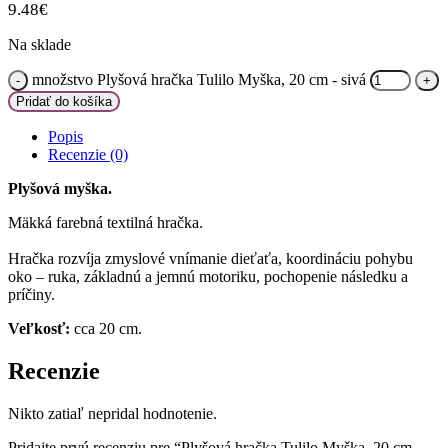
9.48
€
Na sklade
množstvo Plyšová hračka Tulilo Myška, 20 cm - sivá
Pridať do košíka
Popis
Recenzie (0)
Plyšová myška.
Mäkká farebná textilná hračka.
Hračka rozvíja zmyslové vnímanie dieťaťa, koordináciu pohybu
oko – ruka, základnú a jemnú motoriku, pochopenie následku a
príčiny.
Veľkosť:
cca 20 cm.
Recenzie
Nikto zatiaľ nepridal hodnotenie.
Pridajte prvú recenziu pre “Plyšová hračka Tulilo Myška, 20 cm –