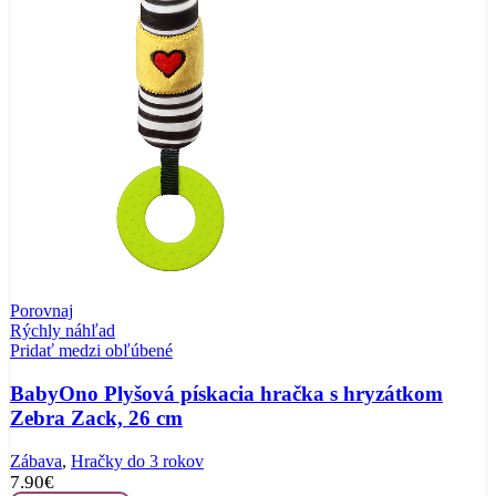
Porovnaj
Rýchly náhľad
Pridať medzi obľúbené
BabyOno Plyšová pískacia hračka s hryzátkom
Zebra Zack, 26 cm
Zábava
,
Hračky do 3 rokov
7.90
€