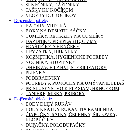
SLNEČNÍKY, DÁŽDNIKY
TAŠKY KU KOČÍKOM
VLOŽKY DO KOČÍKOV
Dojčenské potreby
BATOHY, VRECKÁ
BOXY NA DESIATU, SÁČKY
CUMLÍKY, RETIAZKY NA CUMLÍKY
DÁŽDNIKY, PRŠIPLÁŠTE, ČIŽMY
FĽAŠTIČKY A HRNČEKY
HRYZÁTKA, HRKÁLKY
KOZMETIKA, HYGIENICKÉ POTREBY
NOČNÍKY, STUPIENKY
OHRIEVACE LAHVI, STERILIZATORY
PLIENKY
PODBRADNÍKY
POTREBY A POMÔCKY NA UMÝVANIE FLIAŠ
PRÍSLUŠENSTVO K FĽAŠIAM, HRNČEKOM
TANIERE, MISKY, PRÍBORY
Dojčenské oblečenie
BODY DLHÝ RUKÁV
BODY KRÁTKY RUKÁV, NA RAMIENKA
ČIAPOČKY, ŠATKY, ČELENKY, ŠILTOVKY,
KLOBÚČIKY
DUPAČKY, POLODUPAČKY