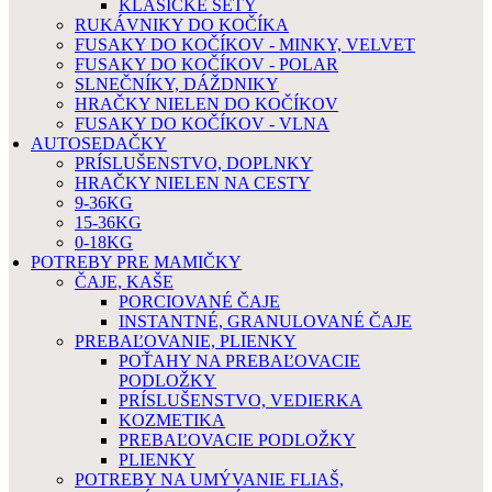
KLASICKÉ SETY
RUKÁVNIKY DO KOČÍKA
FUSAKY DO KOČÍKOV - MINKY, VELVET
FUSAKY DO KOČÍKOV - POLAR
SLNEČNÍKY, DÁŽDNIKY
HRAČKY NIELEN DO KOČÍKOV
FUSAKY DO KOČÍKOV - VLNA
AUTOSEDAČKY
PRÍSLUŠENSTVO, DOPLNKY
HRAČKY NIELEN NA CESTY
9-36KG
15-36KG
0-18KG
POTREBY PRE MAMIČKY
ČAJE, KAŠE
PORCIOVANÉ ČAJE
INSTANTNÉ, GRANULOVANÉ ČAJE
PREBAĽOVANIE, PLIENKY
POŤAHY NA PREBAĽOVACIE
PODLOŽKY
PRÍSLUŠENSTVO, VEDIERKA
KOZMETIKA
PREBAĽOVACIE PODLOŽKY
PLIENKY
POTREBY NA UMÝVANIE FLIAŠ,