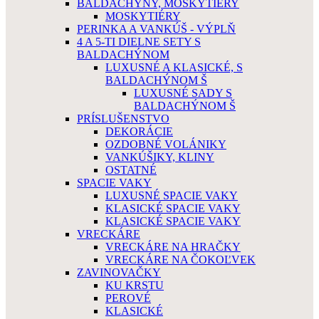
BALDACHÝNY, MOSKYTIÉRY
MOSKYTIÉRY
PERINKA A VANKÚŠ - VÝPLŇ
4 A 5-TI DIELNE SETY S
BALDACHÝNOM
LUXUSNÉ A KLASICKÉ, S
BALDACHÝNOM Š
LUXUSNÉ SADY S
BALDACHÝNOM Š
PRÍSLUŠENSTVO
DEKORÁCIE
OZDOBNÉ VOLÁNIKY
VANKÚŠIKY, KLINY
OSTATNÉ
SPACIE VAKY
LUXUSNÉ SPACIE VAKY
KLASICKÉ SPACIE VAKY
KLASICKÉ SPACIE VAKY
VRECKÁRE
VRECKÁRE NA HRAČKY
VRECKÁRE NA ČOKOĽVEK
ZAVINOVAČKY
KU KRSTU
PEROVÉ
KLASICKÉ