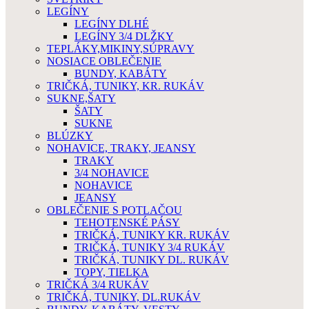
LEGÍNY
LEGÍNY DLHÉ
LEGÍNY 3/4 DLŽKY
TEPLÁKY,MIKINY,SÚPRAVY
NOSIACE OBLEČENIE
BUNDY, KABÁTY
TRIČKÁ, TUNIKY, KR. RUKÁV
SUKNE,ŠATY
ŠATY
SUKNE
BLÚZKY
NOHAVICE, TRAKY, JEANSY
TRAKY
3/4 NOHAVICE
NOHAVICE
JEANSY
OBLEČENIE S POTLAČOU
TEHOTENSKÉ PÁSY
TRIČKÁ, TUNIKY KR. RUKÁV
TRIČKÁ, TUNIKY 3/4 RUKÁV
TRIČKÁ, TUNIKY DL. RUKÁV
TOPY, TIELKA
TRIČKÁ 3/4 RUKÁV
TRIČKÁ, TUNIKY, DL.RUKÁV