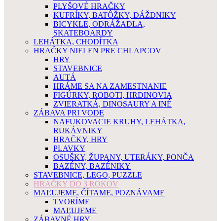
PLYŠOVÉ HRAČKY
KUFRÍKY, BATÔŽKY, DÁŽDNIKY
BICYKLE, ODRÁŽADLA,
SKATEBOARDY
LEHÁTKA, CHODÍTKA
HRAČKY NIELEN PRE CHLAPCOV
HRY
STAVEBNICE
AUTÁ
HRÁME SA NA ZAMESTNANIE
FIGÚRKY, ROBOTI, HRDINOVIA
ZVIERATKÁ, DINOSAURY A INÉ
ZÁBAVA PRI VODE
NAFUKOVACIE KRUHY, LEHÁTKA,
RUKÁVNIKY
HRAČKY, HRY
PLAVKY
OSUŠKY, ŽUPANY, UTERÁKY, PONČA
BAZÉNY, BAZÉNIKY
STAVEBNICE, LEGO, PUZZLE
HRAČKY DO 3 ROKOV
MAĽUJEME, ČÍTAME, POZNÁVAME
TVORÍME
MAĽUJEME
ZÁBAVNÉ HRY