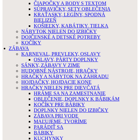
ČIAPOČKY A BODY S TEXTOM
SÚPRAVIČKY, SETY OBLEČENIA
KRAŤASKY, LEGÍNY, SPODNÁ
BIELIZEŇ
KOŠIEĽKY, KABÁTIKY, TIELKA
NÁBYTOK NIELEN DO IZBIČKY
DOJČENSKÉ A DETSKÉ POTREBY
KOČÍKY
ZÁBAVA
KARNEVAL, PREVLEKY, OSLAVY
OSLAVY, PÁRTY DOPLNKY
SÁNKY, ZÁBAVY V ZIME
HUDOBNÉ NÁSTROJE, HRAČKY
HRAČKY A NÁBYTOK NA ZÁHRADU
HOJDAČKY, HOJDACIE KONE
HRAČKY NIELEN PRE DIEVČATÁ
HRÁME SA NA ZAMESTNANIE
OBLEČENIE, DOPLNKY K BÁBIKÁM
KOČÍKY PRE BÁBIKY
DOPLNKY NIELEN DO IZBIČKY
ZÁBAVA PRI VODE
MAĽUJEME, TVORÍME
PARÁDIŤ SA
BÁBIKY
KUCHYNKY