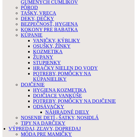
GUMENÝCH CUMLÍKOV
PÔROD
TAŠKY, VRECA
DEKY, DEČKY
BEZPEČNOSŤ, HYGIENA
KOKONY PRE BABATKA
KÚPANIE
VANIČKY, KÝBLIKY
OSUŠKY, ŽÍNKY
KOZMETIKA
ŽUPANY
STUPIENKY
HRAČKY NIELEN DO VODY
POTREBY, POMÔCKY NA
KÚPANIELIKY
DOJČENIE
HYGIENA KOZMETIKA
DOJČIACE VANKÚŠE
POTREBY, POMÔCKY NA DOJČENIE
ODSÁVAČKY
NÁHRADNÉ DIELY
NOSENIE DETÍ - ŠATKY, NOSIDLÁ
TIPY NA DARČEKY
VÝPREDAJ, ZĽAVY, DOPREDAJ
MÓDA PRE MAMIČKY