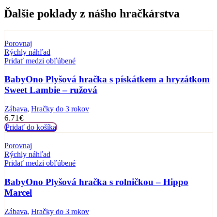
Ďalšie poklady z nášho hračkárstva
Porovnaj
Rýchly náhľad
Pridať medzi obľúbené
BabyOno Plyšová hračka s pískátkem a hryzátkom
Sweet Lambie – ružová
Zábava
,
Hračky do 3 rokov
6.71
€
Pridať do košíka
Porovnaj
Rýchly náhľad
Pridať medzi obľúbené
BabyOno Plyšová hračka s rolničkou – Hippo
Marcel
Zábava
,
Hračky do 3 rokov