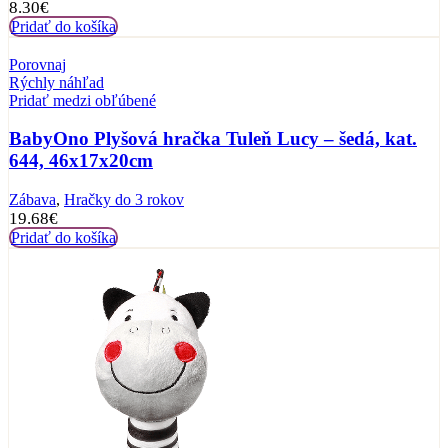
8.30
€
Pridať do košíka
Porovnaj
Rýchly náhľad
Pridať medzi obľúbené
BabyOno Plyšová hračka Tuleň Lucy – šedá, kat.
644, 46x17x20cm
Zábava
,
Hračky do 3 rokov
19.68
€
Pridať do košíka