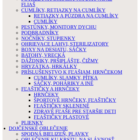
FLIAŠ
CUMLÍKY, RETIAZKY NA CUMLÍKY
RETIAZKY A PÚZDRA NA CUMLÍKY
CUMLÍKY
PESTÚNKY, MONITORY DYCHU
PODBRADNÍKY
NOČNÍKY, STUPIENKY
OHRIEVACE LAHVI, STERILIZATORY
BOXY NA DESIATU, SÁČKY
BATOHY, VRECKÁ
DÁŽDNIKY, PRŠIPLÁŠTE, ČIŽMY
HRYZÁTKA, HRKÁLKY
PRÍSLUŠENSTVO K FĽAŠIAM, HRNČEKOM
CUMLÍKY, SLAMKY, PÍTKA
SÁČKY, POHÁRIKY A INÉ
FĽAŠTIČKY A HRNČEKY
HRNČEKY
ŠPORTOVÉ HRNČEKY, FĽAŠTIČKY
FĽAŠTIČKY SKLENENÉ
ZDRAVÉ FĽAŠE PRE STARŠIE DETI
FĽAŠTIČKY PLASTOVÉ
PLIENKY
DOJČENSKÉ OBLEČENIE
SPODNÁ BIELIZEŇ, PLAVKY
OBLEČENIE KU KRSTU, NA SLÁVNOSŤ