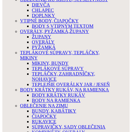
DIEVČA
CHLAPEC
DOPLNKY
VTIPNÉ BODY, ČIAPOČKY
BODY S VTIPNÝM TEXTOM
OVERÁLY, PYŽAMKÁ,ŽUPANY
ŽUPANY
OVERÁLY
PYŽAMKÁ
TEPLÁKOVÉ SÚPRAVY, TEPLÁČKY,
MIKINY
MIKINY, BUNDY
TEPLÁKOVÉ SÚPRAVY
TEPLÁČKY, ZAHRADNÍČKY,
NOHAVICE
TEPLEJŠIE OVERÁLKY JAR / JESEŇ
BODY KRÁTKY RUKÁV, NA RAMIENKA
BODY KRÁTKY RUKÁV
BODY NA RAMIENKA
OBLEČENIE NA ZIMU
BUNDY, KABÁTIKY
ČIAPOČKY
RUKAVICE
SÚPRAVIČKY, SADY OBLEČENIA