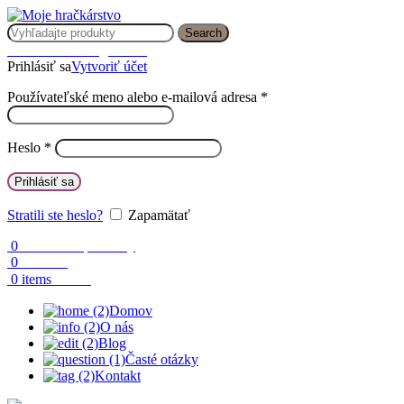
Search
Prihlásenie / Registrácia
Prihlásiť sa
Vytvoriť účet
Používateľské meno alebo e-mailová adresa
*
Heslo
*
Prihlásiť sa
Stratili ste heslo?
Zapamätať
0
Obľúbené produkty
0
Porovnaj
0.00
€
0
items
Domov
O nás
Blog
Časté otázky
Kontakt