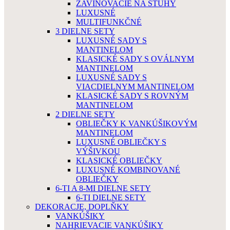
ZAVINOVACIE NA STUHY
LUXUSNÉ
MULTIFUNKČNÉ
3 DIELNE SETY
LUXUSNÉ SADY S
MANTINELOM
KLASICKÉ SADY S OVÁLNYM
MANTINELOM
LUXUSNÉ SADY S
VIACDIELNYM MANTINELOM
KLASICKÉ SADY S ROVNÝM
MANTINELOM
2 DIELNE SETY
OBLIEČKY K VANKÚŠIKOVÝM
MANTINELOM
LUXUSNÉ OBLIEČKY S
VÝŠIVKOU
KLASICKÉ OBLIEČKY
LUXUSNÉ KOMBINOVANÉ
OBLIEČKY
6-TI A 8-MI DIELNE SETY
6-TI DIELNE SETY
DEKORACJE, DOPLŇKY
VANKÚŠIKY
NAHRIEVACIE VANKÚŠIKY