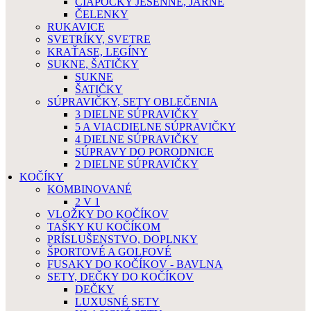
ČIAPOČKY JESENNÉ, JARNÉ
ČELENKY
RUKAVICE
SVETRÍKY, SVETRE
KRAŤASE, LEGÍNY
SUKNE, ŠATIČKY
SUKNE
ŠATIČKY
SÚPRAVIČKY, SETY OBLEČENIA
3 DIELNE SÚPRAVIČKY
5 A VIACDIELNE SÚPRAVIČKY
4 DIELNE SÚPRAVIČKY
SÚPRAVY DO PORODNICE
2 DIELNE SÚPRAVIČKY
KOČÍKY
KOMBINOVANÉ
2 V 1
VLOŽKY DO KOČÍKOV
TAŠKY KU KOČÍKOM
PRÍSLUŠENSTVO, DOPLNKY
ŠPORTOVÉ A GOLFOVÉ
FUSAKY DO KOČÍKOV - BAVLNA
SETY, DEČKY DO KOČÍKOV
DEČKY
LUXUSNÉ SETY