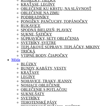
KOŠIEĽKY, TIELKA
KRAŤASE, LEGÍNY
OBLEČENIE KU KRSTU, NA SLÁVNOSŤ
OBLEČENIE NA ZIMU
PODBRADNÍKY
PONOŽKY, PANČUCHY, TOPÁNOČKY
RUKAVICE
SPODNÁ BIELIZEŇ, PLAVKY
SUKNE, ŠATIČKY
SÚPRAVIČKY, SETY OBLEČENIA
SVETRÍKY, SVETRE
TEPLÁKOVÉ SÚPRAVY, TEPLÁČKY, MIKINY
TRIČKÁ
VTIPNÉ BODY, ČIAPOČKY
Móda
BLÚZKY
BUNDY, KABÁTY, VESTY
KRAŤASY
LEGÍNY
NOHAVICE, TRAKY, JEANSY
NOSIACE OBLEČENIE
OBLEČENIE S POTLAČOU
SUKNE,ŠATY
SVETRÍKY
TEHOTENSKÉ PÁSY