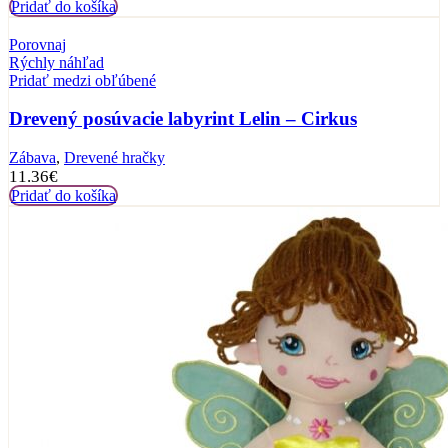
Pridať do košíka
Porovnaj
Rýchly náhľad
Pridať medzi obľúbené
Drevený posúvacie labyrint Lelin – Cirkus
Zábava
,
Drevené hračky
11.36
€
Pridať do košíka