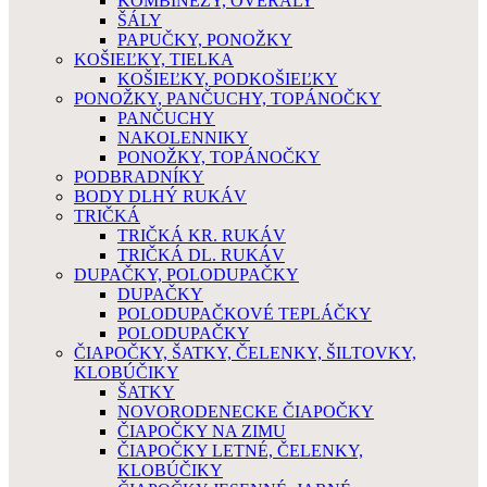
KOMBINÉZY, OVERALY
ŠÁLY
PAPUČKY, PONOŽKY
KOŠIEĽKY, TIELKA
KOŠIEĽKY, PODKOŠIEĽKY
PONOŽKY, PANČUCHY, TOPÁNOČKY
PANČUCHY
NAKOLENNIKY
PONOŽKY, TOPÁNOČKY
PODBRADNÍKY
BODY DLHÝ RUKÁV
TRIČKÁ
TRIČKÁ KR. RUKÁV
TRIČKÁ DL. RUKÁV
DUPAČKY, POLODUPAČKY
DUPAČKY
POLODUPAČKOVÉ TEPLÁČKY
POLODUPAČKY
ČIAPOČKY, ŠATKY, ČELENKY, ŠILTOVKY,
KLOBÚČIKY
ŠATKY
NOVORODENECKE ČIAPOČKY
ČIAPOČKY NA ZIMU
ČIAPOČKY LETNÉ, ČELENKY,
KLOBÚČIKY