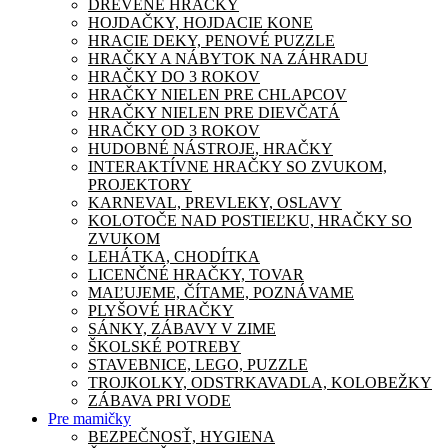
DREVENÉ HRAČKY
HOJDAČKY, HOJDACIE KONE
HRACIE DEKY, PENOVÉ PUZZLE
HRAČKY A NÁBYTOK NA ZÁHRADU
HRAČKY DO 3 ROKOV
HRAČKY NIELEN PRE CHLAPCOV
HRAČKY NIELEN PRE DIEVČATÁ
HRAČKY OD 3 ROKOV
HUDOBNÉ NÁSTROJE, HRAČKY
INTERAKTÍVNE HRAČKY SO ZVUKOM,
PROJEKTORY
KARNEVAL, PREVLEKY, OSLAVY
KOLOTOČE NAD POSTIEĽKU, HRAČKY SO
ZVUKOM
LEHÁTKA, CHODÍTKA
LICENČNÉ HRAČKY, TOVAR
MAĽUJEME, ČÍTAME, POZNÁVAME
PLYŠOVÉ HRAČKY
SÁNKY, ZÁBAVY V ZIME
ŠKOLSKÉ POTREBY
STAVEBNICE, LEGO, PUZZLE
TROJKOLKY, ODSTRKAVADLA, KOLOBEŽKY
ZÁBAVA PRI VODE
Pre mamičky
BEZPEČNOSŤ, HYGIENA