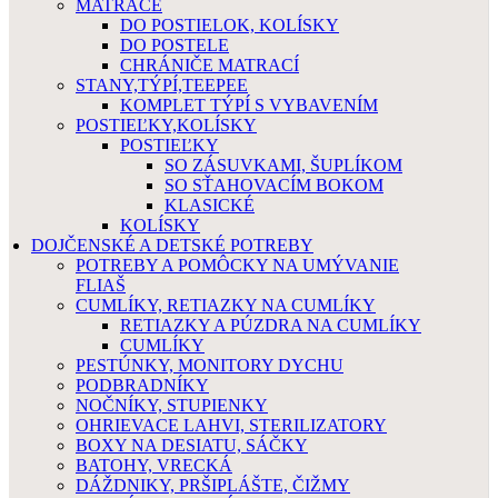
MATRACE
DO POSTIELOK, KOLÍSKY
DO POSTELE
CHRÁNIČE MATRACÍ
STANY,TÝPÍ,TEEPEE
KOMPLET TÝPÍ S VYBAVENÍM
POSTIEĽKY,KOLÍSKY
POSTIEĽKY
SO ZÁSUVKAMI, ŠUPLÍKOM
SO SŤAHOVACÍM BOKOM
KLASICKÉ
KOLÍSKY
DOJČENSKÉ A DETSKÉ POTREBY
POTREBY A POMÔCKY NA UMÝVANIE
FLIAŠ
CUMLÍKY, RETIAZKY NA CUMLÍKY
RETIAZKY A PÚZDRA NA CUMLÍKY
CUMLÍKY
PESTÚNKY, MONITORY DYCHU
PODBRADNÍKY
NOČNÍKY, STUPIENKY
OHRIEVACE LAHVI, STERILIZATORY
BOXY NA DESIATU, SÁČKY
BATOHY, VRECKÁ
DÁŽDNIKY, PRŠIPLÁŠTE, ČIŽMY