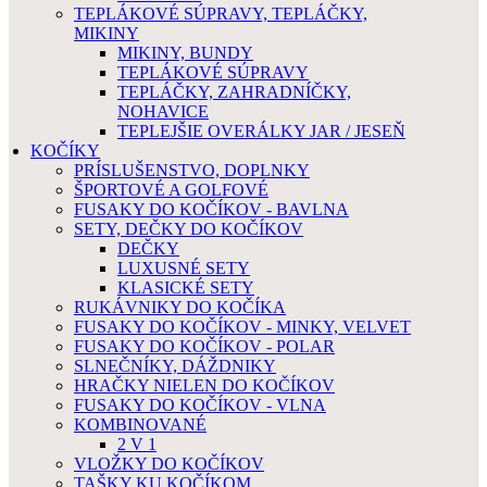
TEPLÁKOVÉ SÚPRAVY, TEPLÁČKY,
MIKINY
MIKINY, BUNDY
TEPLÁKOVÉ SÚPRAVY
TEPLÁČKY, ZAHRADNÍČKY,
NOHAVICE
TEPLEJŠIE OVERÁLKY JAR / JESEŇ
KOČÍKY
PRÍSLUŠENSTVO, DOPLNKY
ŠPORTOVÉ A GOLFOVÉ
FUSAKY DO KOČÍKOV - BAVLNA
SETY, DEČKY DO KOČÍKOV
DEČKY
LUXUSNÉ SETY
KLASICKÉ SETY
RUKÁVNIKY DO KOČÍKA
FUSAKY DO KOČÍKOV - MINKY, VELVET
FUSAKY DO KOČÍKOV - POLAR
SLNEČNÍKY, DÁŽDNIKY
HRAČKY NIELEN DO KOČÍKOV
FUSAKY DO KOČÍKOV - VLNA
KOMBINOVANÉ
2 V 1
VLOŽKY DO KOČÍKOV
TAŠKY KU KOČÍKOM