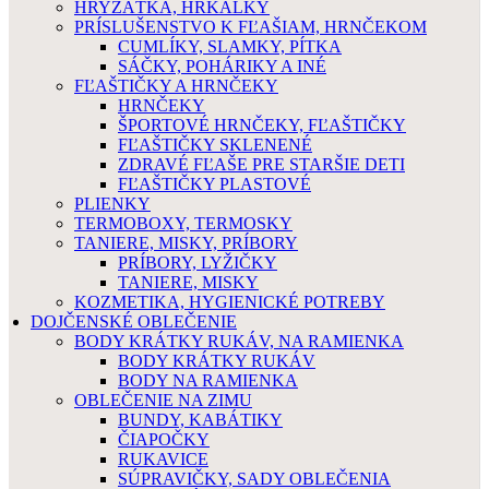
HRYZÁTKA, HRKÁLKY
PRÍSLUŠENSTVO K FĽAŠIAM, HRNČEKOM
CUMLÍKY, SLAMKY, PÍTKA
SÁČKY, POHÁRIKY A INÉ
FĽAŠTIČKY A HRNČEKY
HRNČEKY
ŠPORTOVÉ HRNČEKY, FĽAŠTIČKY
FĽAŠTIČKY SKLENENÉ
ZDRAVÉ FĽAŠE PRE STARŠIE DETI
FĽAŠTIČKY PLASTOVÉ
PLIENKY
TERMOBOXY, TERMOSKY
TANIERE, MISKY, PRÍBORY
PRÍBORY, LYŽIČKY
TANIERE, MISKY
KOZMETIKA, HYGIENICKÉ POTREBY
DOJČENSKÉ OBLEČENIE
BODY KRÁTKY RUKÁV, NA RAMIENKA
BODY KRÁTKY RUKÁV
BODY NA RAMIENKA
OBLEČENIE NA ZIMU
BUNDY, KABÁTIKY
ČIAPOČKY
RUKAVICE
SÚPRAVIČKY, SADY OBLEČENIA