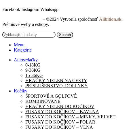
Facebook
Instagram
Whatsapp
Mojehrackarstvo.sk
– ©2024 Vytvorila spoločnosť
Alibition.sk
.
Prémiové weby a eshopy.
Search
Menu
Kategórie
Autosedačky
0-18KG
9-36KG
15-36KG
HRAČKY NIELEN NA CESTY
PRÍSLUŠENSTVO, DOPLNKY
Kočíky
ŠPORTOVÉ A GOLFOVÉ
KOMBINOVANÉ
HRAČKY NIELEN DO KOČÍKOV
FUSAKY DO KOČÍKOV – BAVLNA
FUSAKY DO KOČÍKOV – MINKY, VELVET
FUSAKY DO KOČÍKOV – POLAR
FUSAKY DO KOČÍKOV – VLNA