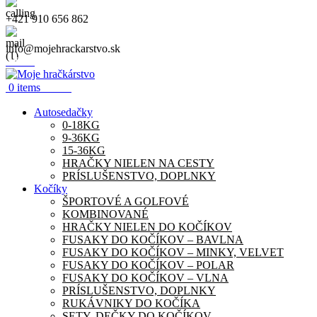
+421 910 656 862
info@mojehrackarstvo.sk
Menu
0.00
€
0
items
Autosedačky
0-18KG
9-36KG
15-36KG
HRAČKY NIELEN NA CESTY
PRÍSLUŠENSTVO, DOPLNKY
Kočíky
ŠPORTOVÉ A GOLFOVÉ
KOMBINOVANÉ
HRAČKY NIELEN DO KOČÍKOV
FUSAKY DO KOČÍKOV – BAVLNA
FUSAKY DO KOČÍKOV – MINKY, VELVET
FUSAKY DO KOČÍKOV – POLAR
FUSAKY DO KOČÍKOV – VLNA
PRÍSLUŠENSTVO, DOPLNKY
RUKÁVNIKY DO KOČÍKA
SETY, DEČKY DO KOČÍKOV