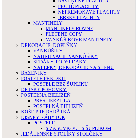
BAVLNENÉ PLACHTY
FROTÉ PLACHTY
NEPREMOKAVÉ PLACHTY
JERSEY PLACHTY
MANTINELY
MANTINELY ROVNÉ
PLETENÉ COPY
VANKÚŠIKOVÉ MANTINELY
DEKORACJE, DOPLŇKY
VANKÚŠIKY
NAHRIEVACIE VANKÚŠIKY
SEDÁKY, PODSEDÁKY
NÁLEPKY, DEKORÁCIE NA STENU
BAZENIKY
POSTELE PRE DETI
POSTELE BEZ ŠUPLÍKU
DETSKÉ POHOVKY
POSTEĽNÁ BIELIZEŇ
PRESTIERADLA
POSTEĽNÁ BIELIZEŇ
KOŠE PRE BÁBÄTKÁ
DISNEY NÁBYTOK
POSTELE
S ZÁSUVKOU - S ŠUPLÍKOM
JEDÁLENSKÉ STOLÍKY STOLČEKY