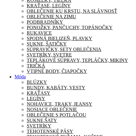
KOŠIEĽKY, TIELKA
KRAŤASE, LEGÍNY
OBLEČENIE KU KRSTU, NA SLÁVNOSŤ
OBLEČENIE NA ZIMU
PODBRADNÍKY
PONOŽKY, PANČUCHY, TOPÁNOČKY
RUKAVICE
SPODNÁ BIELIZEŇ, PLAVKY
SUKNE, ŠATIČKY
SÚPRAVIČKY, SETY OBLEČENIA
SVETRÍKY, SVETRE
TEPLÁKOVÉ SÚPRAVY, TEPLÁČKY, MIKINY
TRIČKÁ
VTIPNÉ BODY, ČIAPOČKY
Móda
BLÚZKY
BUNDY, KABÁTY, VESTY
KRAŤASY
LEGÍNY
NOHAVICE, TRAKY, JEANSY
NOSIACE OBLEČENIE
OBLEČENIE S POTLAČOU
SUKNE,ŠATY
SVETRÍKY
TEHOTENSKÉ PÁSY