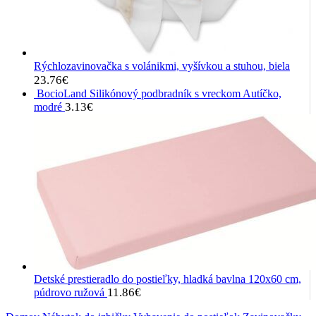
Rýchlozavinovačka s volánikmi, vyšívkou a stuhou, biela
23.76
€
BocioLand Silikónový podbradník s vreckom Autíčko,
3.13
€
modré
Detské prestieradlo do postieľky, hladká bavlna 120x60 cm,
11.86
€
púdrovo ružová