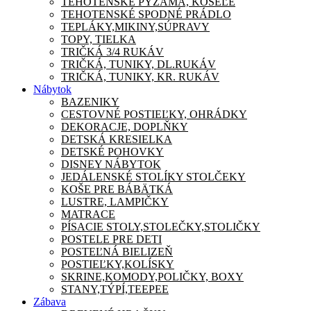
TEHOTENSKÉ PYŽAMA, KOŠEĽE
TEHOTENSKÉ SPODNÉ PRÁDLO
TEPLÁKY,MIKINY,SÚPRAVY
TOPY, TIELKA
TRIČKÁ 3/4 RUKÁV
TRIČKÁ, TUNIKY, DL.RUKÁV
TRIČKÁ, TUNIKY, KR. RUKÁV
Nábytok
BAZENIKY
CESTOVNÉ POSTIEĽKY, OHRÁDKY
DEKORACJE, DOPLŇKY
DETSKÁ KRESIELKA
DETSKÉ POHOVKY
DISNEY NÁBYTOK
JEDÁLENSKÉ STOLÍKY STOLČEKY
KOŠE PRE BÁBÄTKÁ
LUSTRE, LAMPIČKY
MATRACE
PÍSACIE STOLY,STOLEČKY,STOLIČKY
POSTELE PRE DETI
POSTEĽNÁ BIELIZEŇ
POSTIEĽKY,KOLÍSKY
SKRINE,KOMODY,POLIČKY, BOXY
STANY,TÝPÍ,TEEPEE
Zábava