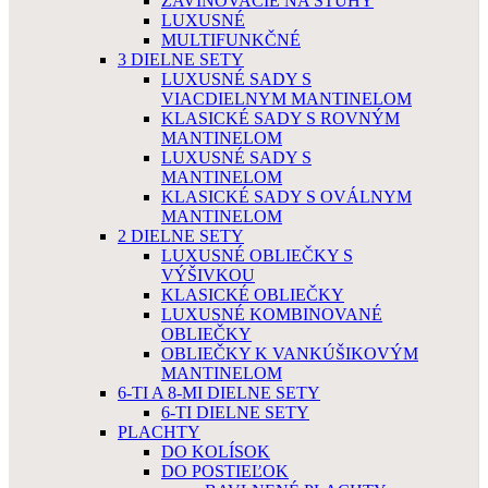
ZAVINOVACIE NA STUHY
LUXUSNÉ
MULTIFUNKČNÉ
3 DIELNE SETY
LUXUSNÉ SADY S
VIACDIELNYM MANTINELOM
KLASICKÉ SADY S ROVNÝM
MANTINELOM
LUXUSNÉ SADY S
MANTINELOM
KLASICKÉ SADY S OVÁLNYM
MANTINELOM
2 DIELNE SETY
LUXUSNÉ OBLIEČKY S
VÝŠIVKOU
KLASICKÉ OBLIEČKY
LUXUSNÉ KOMBINOVANÉ
OBLIEČKY
OBLIEČKY K VANKÚŠIKOVÝM
MANTINELOM
6-TI A 8-MI DIELNE SETY
6-TI DIELNE SETY
PLACHTY
DO KOLÍSOK
DO POSTIEĽOK