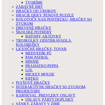
TVORÍME
ZÁBAVNÉ HRY
HRAČKY OD 3 ROKOV
HRACIE DEKY, PENOVÉ PUZZLE
KOLOTOČE NAD POSTIEĽKU, HRAČKY SO
ZVUKOM
DREVENÉ HRAČKY
ŠKOLSKÉ POTREBY
BATOHY, AKTOVKY
TROJKOLKY, ODSTRKAVADLA,
KOLOBEŽKY
LICENČNÉ HRAČKY, TOVAR
MEDVEDÍK PÚ
PAW PATROL
MINNIE
PRASIATKO PEPPA
LOL
MICKEY MOUSE
KRTKO
PLYŠOVÉ HRAČKY
INTERAKTÍVNE HRAČKY SO ZVUKOM,
PROJEKTORY
KARNEVAL, PREVLEKY, OSLAVY
OSLAVY, PÁRTY DOPLNKY
SÁNKY, ZÁBAVY V ZIME