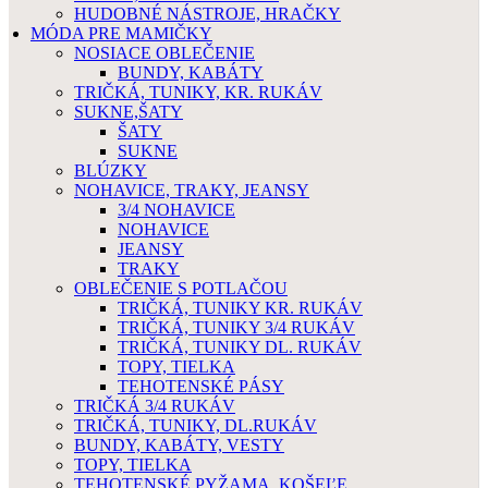
HUDOBNÉ NÁSTROJE, HRAČKY
MÓDA PRE MAMIČKY
NOSIACE OBLEČENIE
BUNDY, KABÁTY
TRIČKÁ, TUNIKY, KR. RUKÁV
SUKNE,ŠATY
ŠATY
SUKNE
BLÚZKY
NOHAVICE, TRAKY, JEANSY
3/4 NOHAVICE
NOHAVICE
JEANSY
TRAKY
OBLEČENIE S POTLAČOU
TRIČKÁ, TUNIKY KR. RUKÁV
TRIČKÁ, TUNIKY 3/4 RUKÁV
TRIČKÁ, TUNIKY DL. RUKÁV
TOPY, TIELKA
TEHOTENSKÉ PÁSY
TRIČKÁ 3/4 RUKÁV
TRIČKÁ, TUNIKY, DL.RUKÁV
BUNDY, KABÁTY, VESTY
TOPY, TIELKA
TEHOTENSKÉ PYŽAMA, KOŠEĽE