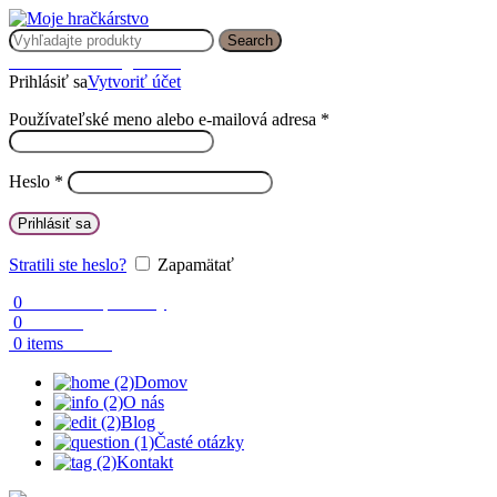
Search
Prihlásenie / Registrácia
Prihlásiť sa
Vytvoriť účet
Používateľské meno alebo e-mailová adresa
*
Heslo
*
Prihlásiť sa
Stratili ste heslo?
Zapamätať
0
Obľúbené produkty
0
Porovnaj
0.00
€
0
items
Domov
O nás
Blog
Časté otázky
Kontakt