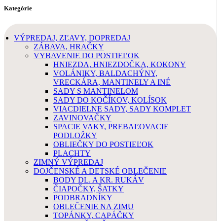
Kategórie
VÝPREDAJ, ZĽAVY, DOPREDAJ
ZÁBAVA, HRAČKY
VYBAVENIE DO POSTIEĽOK
HNIEZDA, HNIEZDOČKA, KOKONY
VOLÁNIKY, BALDACHÝNY,
VRECKÁRA, MANTINELY A INÉ
SADY S MANTINELOM
SADY DO KOČÍKOV, KOLÍSOK
VIACDIELNE SADY, SADY KOMPLET
ZAVINOVAČKY
SPACIE VAKY, PREBAĽOVACIE
PODLOŽKY
OBLIEČKY DO POSTIEĽOK
PLACHTY
ZIMNÝ VÝPREDAJ
DOJČENSKÉ A DETSKÉ OBLEČENIE
BODY DL. A KR. RUKÁV
ČIAPOČKY, ŠATKY
PODBRADNÍKY
OBLEČENIE NA ZIMU
TOPÁNKY, CAPÁČKY