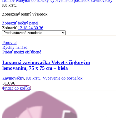
Domov
Nábytok do izbičky
Vybavenie do postieľok
Zavinovačky
Ku krstu
Zobrazený jediný výsledok
Zobraziť bočný panel
Zobraziť
12
18
24
30
36
Porovnaj
Rýchly náhľad
Pridať medzi obľúbené
Luxusná zavinovačka Velvet s čipkovým
lemovaním, 75 x 75 cm – biela
Zavinovačky
,
Ku krstu
,
Vybavenie do postieľok
31.69
€
Pridať do košíka