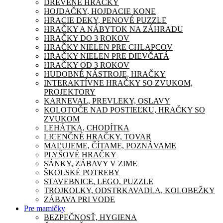
DREVENÉ HRAČKY
HOJDAČKY, HOJDACIE KONE
HRACIE DEKY, PENOVÉ PUZZLE
HRAČKY A NÁBYTOK NA ZÁHRADU
HRAČKY DO 3 ROKOV
HRAČKY NIELEN PRE CHLAPCOV
HRAČKY NIELEN PRE DIEVČATÁ
HRAČKY OD 3 ROKOV
HUDOBNÉ NÁSTROJE, HRAČKY
INTERAKTÍVNE HRAČKY SO ZVUKOM,
PROJEKTORY
KARNEVAL, PREVLEKY, OSLAVY
KOLOTOČE NAD POSTIEĽKU, HRAČKY SO
ZVUKOM
LEHÁTKA, CHODÍTKA
LICENČNÉ HRAČKY, TOVAR
MAĽUJEME, ČÍTAME, POZNÁVAME
PLYŠOVÉ HRAČKY
SÁNKY, ZÁBAVY V ZIME
ŠKOLSKÉ POTREBY
STAVEBNICE, LEGO, PUZZLE
TROJKOLKY, ODSTRKAVADLA, KOLOBEŽKY
ZÁBAVA PRI VODE
Pre mamičky
BEZPEČNOSŤ, HYGIENA