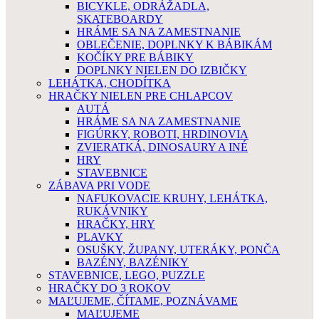
BICYKLE, ODRÁŽADLA,
SKATEBOARDY
HRÁME SA NA ZAMESTNANIE
OBLEČENIE, DOPLNKY K BÁBIKÁM
KOČÍKY PRE BÁBIKY
DOPLNKY NIELEN DO IZBIČKY
LEHÁTKA, CHODÍTKA
HRAČKY NIELEN PRE CHLAPCOV
AUTÁ
HRÁME SA NA ZAMESTNANIE
FIGÚRKY, ROBOTI, HRDINOVIA
ZVIERATKÁ, DINOSAURY A INÉ
HRY
STAVEBNICE
ZÁBAVA PRI VODE
NAFUKOVACIE KRUHY, LEHÁTKA,
RUKÁVNIKY
HRAČKY, HRY
PLAVKY
OSUŠKY, ŽUPANY, UTERÁKY, PONČA
BAZÉNY, BAZÉNIKY
STAVEBNICE, LEGO, PUZZLE
HRAČKY DO 3 ROKOV
MAĽUJEME, ČÍTAME, POZNÁVAME
MAĽUJEME