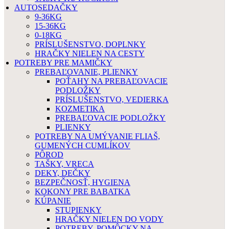
AUTOSEDAČKY
9-36KG
15-36KG
0-18KG
PRÍSLUŠENSTVO, DOPLNKY
HRAČKY NIELEN NA CESTY
POTREBY PRE MAMIČKY
PREBAĽOVANIE, PLIENKY
POŤAHY NA PREBAĽOVACIE
PODLOŽKY
PRÍSLUŠENSTVO, VEDIERKA
KOZMETIKA
PREBAĽOVACIE PODLOŽKY
PLIENKY
POTREBY NA UMÝVANIE FLIAŠ,
GUMENÝCH CUMLÍKOV
PÔROD
TAŠKY, VRECA
DEKY, DEČKY
BEZPEČNOSŤ, HYGIENA
KOKONY PRE BABATKA
KÚPANIE
STUPIENKY
HRAČKY NIELEN DO VODY
POTREBY, POMÔCKY NA