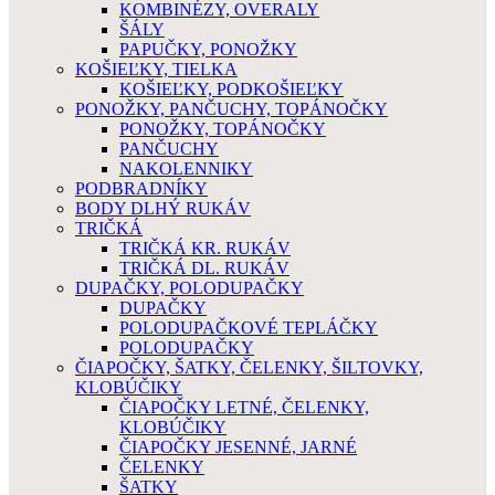
KOMBINÉZY, OVERALY
ŠÁLY
PAPUČKY, PONOŽKY
KOŠIEĽKY, TIELKA
KOŠIEĽKY, PODKOŠIEĽKY
PONOŽKY, PANČUCHY, TOPÁNOČKY
PONOŽKY, TOPÁNOČKY
PANČUCHY
NAKOLENNIKY
PODBRADNÍKY
BODY DLHÝ RUKÁV
TRIČKÁ
TRIČKÁ KR. RUKÁV
TRIČKÁ DL. RUKÁV
DUPAČKY, POLODUPAČKY
DUPAČKY
POLODUPAČKOVÉ TEPLÁČKY
POLODUPAČKY
ČIAPOČKY, ŠATKY, ČELENKY, ŠILTOVKY,
KLOBÚČIKY
ČIAPOČKY LETNÉ, ČELENKY,
KLOBÚČIKY
ČIAPOČKY JESENNÉ, JARNÉ
ČELENKY
ŠATKY