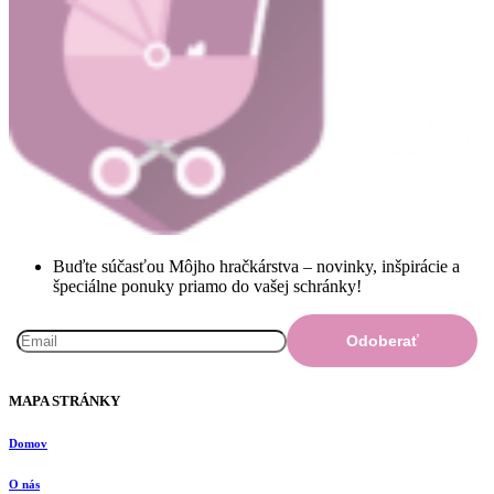
Buďte súčasťou Môjho hračkárstva – novinky, inšpirácie a
špeciálne ponuky priamo do vašej schránky!
MAPA STRÁNKY
Domov
O nás