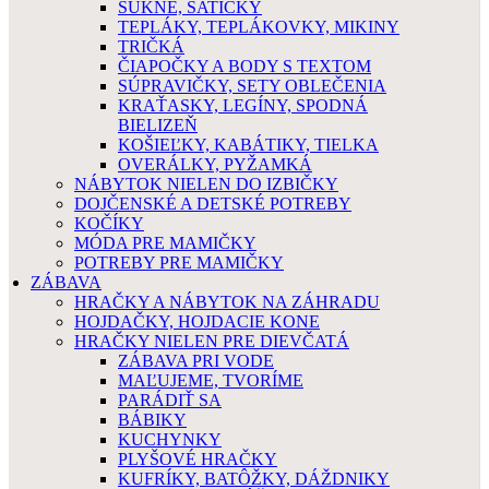
SUKNE, ŠATIČKY
TEPLÁKY, TEPLÁKOVKY, MIKINY
TRIČKÁ
ČIAPOČKY A BODY S TEXTOM
SÚPRAVIČKY, SETY OBLEČENIA
KRAŤASKY, LEGÍNY, SPODNÁ
BIELIZEŇ
KOŠIEĽKY, KABÁTIKY, TIELKA
OVERÁLKY, PYŽAMKÁ
NÁBYTOK NIELEN DO IZBIČKY
DOJČENSKÉ A DETSKÉ POTREBY
KOČÍKY
MÓDA PRE MAMIČKY
POTREBY PRE MAMIČKY
ZÁBAVA
HRAČKY A NÁBYTOK NA ZÁHRADU
HOJDAČKY, HOJDACIE KONE
HRAČKY NIELEN PRE DIEVČATÁ
ZÁBAVA PRI VODE
MAĽUJEME, TVORÍME
PARÁDIŤ SA
BÁBIKY
KUCHYNKY
PLYŠOVÉ HRAČKY
KUFRÍKY, BATÔŽKY, DÁŽDNIKY