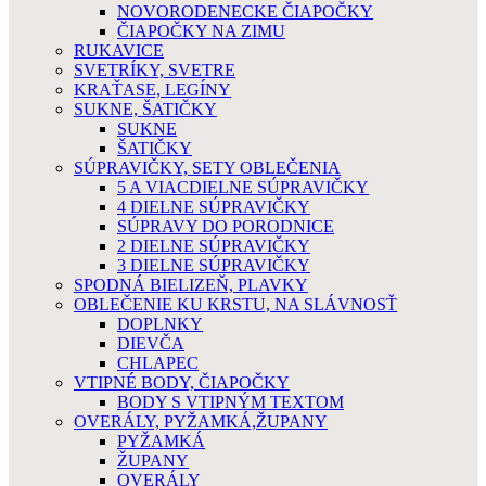
NOVORODENECKE ČIAPOČKY
ČIAPOČKY NA ZIMU
RUKAVICE
SVETRÍKY, SVETRE
KRAŤASE, LEGÍNY
SUKNE, ŠATIČKY
SUKNE
ŠATIČKY
SÚPRAVIČKY, SETY OBLEČENIA
5 A VIACDIELNE SÚPRAVIČKY
4 DIELNE SÚPRAVIČKY
SÚPRAVY DO PORODNICE
2 DIELNE SÚPRAVIČKY
3 DIELNE SÚPRAVIČKY
SPODNÁ BIELIZEŇ, PLAVKY
OBLEČENIE KU KRSTU, NA SLÁVNOSŤ
DOPLNKY
DIEVČA
CHLAPEC
VTIPNÉ BODY, ČIAPOČKY
BODY S VTIPNÝM TEXTOM
OVERÁLY, PYŽAMKÁ,ŽUPANY
PYŽAMKÁ
ŽUPANY
OVERÁLY