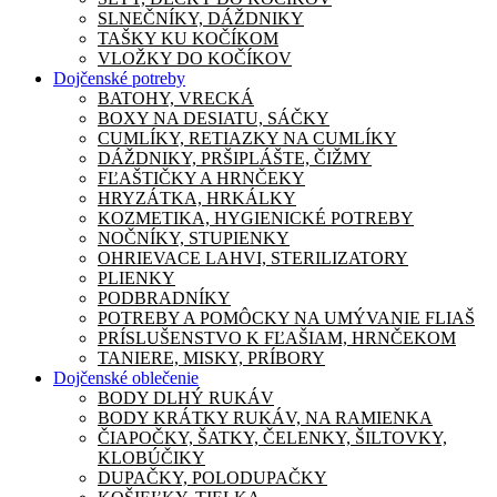
SLNEČNÍKY, DÁŽDNIKY
TAŠKY KU KOČÍKOM
VLOŽKY DO KOČÍKOV
Dojčenské potreby
BATOHY, VRECKÁ
BOXY NA DESIATU, SÁČKY
CUMLÍKY, RETIAZKY NA CUMLÍKY
DÁŽDNIKY, PRŠIPLÁŠTE, ČIŽMY
FĽAŠTIČKY A HRNČEKY
HRYZÁTKA, HRKÁLKY
KOZMETIKA, HYGIENICKÉ POTREBY
NOČNÍKY, STUPIENKY
OHRIEVACE LAHVI, STERILIZATORY
PLIENKY
PODBRADNÍKY
POTREBY A POMÔCKY NA UMÝVANIE FLIAŠ
PRÍSLUŠENSTVO K FĽAŠIAM, HRNČEKOM
TANIERE, MISKY, PRÍBORY
Dojčenské oblečenie
BODY DLHÝ RUKÁV
BODY KRÁTKY RUKÁV, NA RAMIENKA
ČIAPOČKY, ŠATKY, ČELENKY, ŠILTOVKY,
KLOBÚČIKY
DUPAČKY, POLODUPAČKY