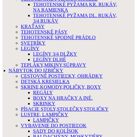
TEHOTENSKÉ PYŽAMA KR. RUKÁV,
NA RAMIENKA
TEHOTENSKÉ PYŽAMA DL. RUKÁV,
3/4 RUKÁV
KRAŤASY
TEHOTENSKÉ PÁSY
TEHOTENSKÉ SPODNÉ PRÁDLO
SVETRÍKY
LEGÍNY
LEGÍNY 3/4 DLŽKY
LEGÍNY DLHÉ
TEPLÁKY,MIKINY,SÚPRAVY
NÁBYTOK DO IZBIČKY
CESTOVNÉ POSTIEĽKY, OHRÁDKY
DETSKÁ KRESIELKA
SKRINE,KOMODY,POLIČKY, BOXY
REGÁLY
BOXY NA HRAČKY A INÉ.
SKRINKY
PÍSACIE STOLY,STOLEČKY,STOLIČKY
LUSTRE, LAMPIČKY
LAMPIČKY
VYBAVENIE DO POSTIEĽOK
SADY DO KOLÍSOK
BALDACHÝNY, MOSKYTIÉRY