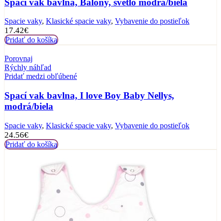
Spací vak bavlna, Balóny, svetlo modrá/biela
Spacie vaky
,
Klasické spacie vaky
,
Vybavenie do postieľok
17.42
€
Pridať do košíka
Porovnaj
Rýchly náhľad
Pridať medzi obľúbené
Spací vak bavlna, I love Boy Baby Nellys,
modrá/biela
Spacie vaky
,
Klasické spacie vaky
,
Vybavenie do postieľok
24.56
€
Pridať do košíka