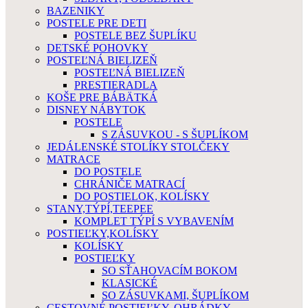
BAZENIKY
POSTELE PRE DETI
POSTELE BEZ ŠUPLÍKU
DETSKÉ POHOVKY
POSTEĽNÁ BIELIZEŇ
POSTEĽNÁ BIELIZEŇ
PRESTIERADLA
KOŠE PRE BÁBÄTKÁ
DISNEY NÁBYTOK
POSTELE
S ZÁSUVKOU - S ŠUPLÍKOM
JEDÁLENSKÉ STOLÍKY STOLČEKY
MATRACE
DO POSTELE
CHRÁNIČE MATRACÍ
DO POSTIELOK, KOLÍSKY
STANY,TÝPÍ,TEEPEE
KOMPLET TÝPÍ S VYBAVENÍM
POSTIEĽKY,KOLÍSKY
KOLÍSKY
POSTIEĽKY
SO SŤAHOVACÍM BOKOM
KLASICKÉ
SO ZÁSUVKAMI, ŠUPLÍKOM
CESTOVNÉ POSTIEĽKY, OHRÁDKY