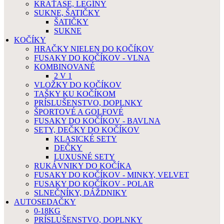
KRAŤASE, LEGÍNY
SUKNE, ŠATIČKY
ŠATIČKY
SUKNE
KOČÍKY
HRAČKY NIELEN DO KOČÍKOV
FUSAKY DO KOČÍKOV - VLNA
KOMBINOVANÉ
2 V 1
VLOŽKY DO KOČÍKOV
TAŠKY KU KOČÍKOM
PRÍSLUŠENSTVO, DOPLNKY
ŠPORTOVÉ A GOLFOVÉ
FUSAKY DO KOČÍKOV - BAVLNA
SETY, DEČKY DO KOČÍKOV
KLASICKÉ SETY
DEČKY
LUXUSNÉ SETY
RUKÁVNIKY DO KOČÍKA
FUSAKY DO KOČÍKOV - MINKY, VELVET
FUSAKY DO KOČÍKOV - POLAR
SLNEČNÍKY, DÁŽDNIKY
AUTOSEDAČKY
0-18KG
PRÍSLUŠENSTVO, DOPLNKY