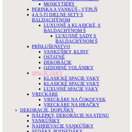
MOSKYTIÉRY
PERINKA A VANKÚŠ - VÝPLŇ
4 A 5-TI DIELNE SETY S
BALDACHÝNOM
LUXUSNÉ A KLASICKÉ, S
BALDACHÝNOM Š
LUXUSNÉ SADY S
BALDACHÝNOM Š
PRÍSLUŠENSTVO
VANKÚŠIKY, KLINY
OSTATNÉ
DEKORÁCIE
OZDOBNÉ VOLÁNIKY
SPACIE VAKY
KLASICKÉ SPACIE VAKY
KLASICKÉ SPACIE VAKY
LUXUSNÉ SPACIE VAKY
VRECKÁRE
VRECKÁRE NA ČOKOĽVEK
VRECKÁRE NA HRAČKY
DEKORACJE, DOPLŇKY
NÁLEPKY, DEKORÁCIE NA STENU
VANKÚŠIKY
NAHRIEVACIE VANKÚŠIKY
SEDÁKY, PODSEDÁKY