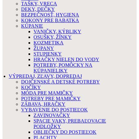
TAŠKY, VRECA
DEKY, DEČKY
BEZPEČNOSŤ, HYGIENA
KOKONY PRE BABATKA
KÚPANIE
VANIČKY, KÝBLIKY
OSUŠKY, ŽÍNKY
KOZMETIKA
ŽUPANY
STUPIENKY
HRAČKY NIELEN DO VODY
POTREBY, POMÔCKY NA
KÚPANIELIKY
VÝPREDAJ, ZĽAVY, DOPREDAJ
DOJČENSKÉ A DETSKÉ POTREBY
KOČÍKY
MÓDA PRE MAMIČKY
POTREBY PRE MAMIČKY
ZÁBAVA, HRAČKY
VYBAVENIE DO POSTIEĽOK
ZAVINOVAČKY
SPACIE VAKY, PREBAĽOVACIE
PODLOŽKY
OBLIEČKY DO POSTIEĽOK
PLACHTY