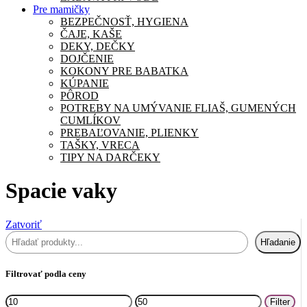
Pre mamičky
BEZPEČNOSŤ, HYGIENA
ČAJE, KAŠE
DEKY, DEČKY
DOJČENIE
KOKONY PRE BABATKA
KÚPANIE
PÔROD
POTREBY NA UMÝVANIE FLIAŠ, GUMENÝCH
CUMLÍKOV
PREBAĽOVANIE, PLIENKY
TAŠKY, VRECA
TIPY NA DARČEKY
Spacie vaky
Zatvoriť
Hľadať
Hľadanie
Filtrovať podla ceny
Minimálna
Maximálna
Filter