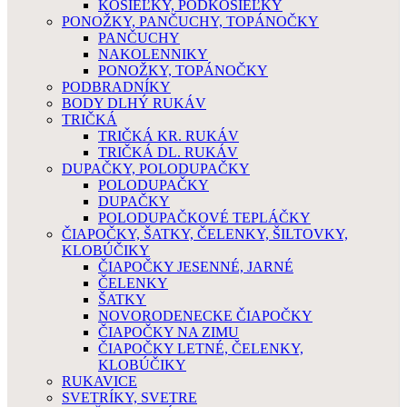
KOŠIEĽKY, PODKOŠIEĽKY
PONOŽKY, PANČUCHY, TOPÁNOČKY
PANČUCHY
NAKOLENNIKY
PONOŽKY, TOPÁNOČKY
PODBRADNÍKY
BODY DLHÝ RUKÁV
TRIČKÁ
TRIČKÁ KR. RUKÁV
TRIČKÁ DL. RUKÁV
DUPAČKY, POLODUPAČKY
POLODUPAČKY
DUPAČKY
POLODUPAČKOVÉ TEPLÁČKY
ČIAPOČKY, ŠATKY, ČELENKY, ŠILTOVKY,
KLOBÚČIKY
ČIAPOČKY JESENNÉ, JARNÉ
ČELENKY
ŠATKY
NOVORODENECKE ČIAPOČKY
ČIAPOČKY NA ZIMU
ČIAPOČKY LETNÉ, ČELENKY,
KLOBÚČIKY
RUKAVICE
SVETRÍKY, SVETRE