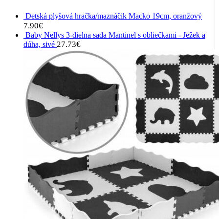
Detská plyšová hračka/maznáčik Macko 19cm, oranžový
7.90
€
Baby Nellys 3-dielna sada Mantinel s obliečkami - Ježek a
27.73
€
dúha, sivé