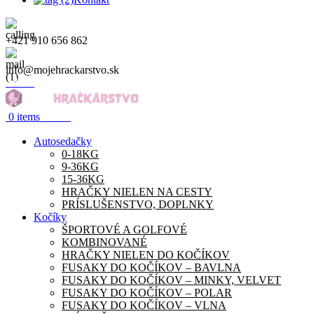
+421 910 656 862
info@mojehrackarstvo.sk
Menu
0.00
€
0
items
Autosedačky
0-18KG
9-36KG
15-36KG
HRAČKY NIELEN NA CESTY
PRÍSLUŠENSTVO, DOPLNKY
Kočíky
ŠPORTOVÉ A GOLFOVÉ
KOMBINOVANÉ
HRAČKY NIELEN DO KOČÍKOV
FUSAKY DO KOČÍKOV – BAVLNA
FUSAKY DO KOČÍKOV – MINKY, VELVET
FUSAKY DO KOČÍKOV – POLAR
FUSAKY DO KOČÍKOV – VLNA