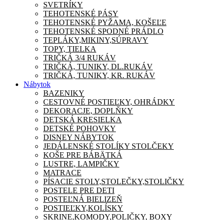
SVETRÍKY
TEHOTENSKÉ PÁSY
TEHOTENSKÉ PYŽAMA, KOŠEĽE
TEHOTENSKÉ SPODNÉ PRÁDLO
TEPLÁKY,MIKINY,SÚPRAVY
TOPY, TIELKA
TRIČKÁ 3/4 RUKÁV
TRIČKÁ, TUNIKY, DL.RUKÁV
TRIČKÁ, TUNIKY, KR. RUKÁV
Nábytok
BAZENIKY
CESTOVNÉ POSTIEĽKY, OHRÁDKY
DEKORACJE, DOPLŇKY
DETSKÁ KRESIELKA
DETSKÉ POHOVKY
DISNEY NÁBYTOK
JEDÁLENSKÉ STOLÍKY STOLČEKY
KOŠE PRE BÁBÄTKÁ
LUSTRE, LAMPIČKY
MATRACE
PÍSACIE STOLY,STOLEČKY,STOLIČKY
POSTELE PRE DETI
POSTEĽNÁ BIELIZEŇ
POSTIEĽKY,KOLÍSKY
SKRINE,KOMODY,POLIČKY, BOXY