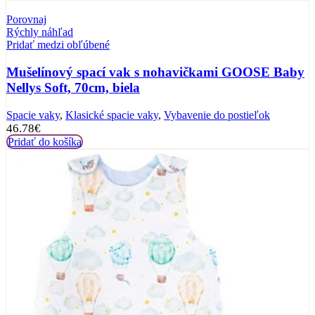
Porovnaj
Rýchly náhľad
Pridať medzi obľúbené
Mušelínový spací vak s nohavičkami GOOSE Baby
Nellys Soft, 70cm, biela
Spacie vaky
,
Klasické spacie vaky
,
Vybavenie do postieľok
46.78
€
Pridať do košíka