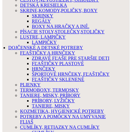
DETSKÁ KRESIELKA
SKRINE,KOMODY,POLIČKY, BOXY
SKRINKY
REGÁLY
BOXY NA HRAČKY A INÉ.
PÍSACIE STOLY,STOLEČKY,STOLIČKY
LUSTRE, LAMPIČKY
LAMPIČKY
DOJČENSKÉ A DETSKÉ POTREBY
FĽAŠTIČKY A HRNČEKY
ZDRAVÉ FĽAŠE PRE STARŠIE DETI
FĽAŠTIČKY PLASTOVÉ
HRNČEKY
ŠPORTOVÉ HRNČEKY, FĽAŠTIČKY
FĽAŠTIČKY SKLENENÉ
PLIENKY
TERMOBOXY, TERMOSKY
TANIERE, MISKY, PRÍBORY
PRÍBORY, LYŽIČKY
TANIERE, MISKY
KOZMETIKA, HYGIENICKÉ POTREBY
POTREBY A POMÔCKY NA UMÝVANIE
FLIAŠ
CUMLÍKY, RETIAZKY NA CUMLÍKY