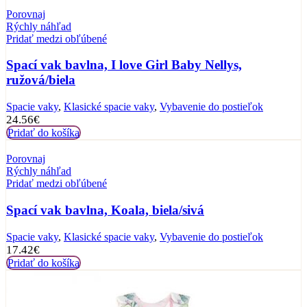
Porovnaj
Rýchly náhľad
Pridať medzi obľúbené
Spací vak bavlna, I love Girl Baby Nellys,
ružová/biela
Spacie vaky
,
Klasické spacie vaky
,
Vybavenie do postieľok
24.56
€
Pridať do košíka
Porovnaj
Rýchly náhľad
Pridať medzi obľúbené
Spací vak bavlna, Koala, biela/sivá
Spacie vaky
,
Klasické spacie vaky
,
Vybavenie do postieľok
17.42
€
Pridať do košíka