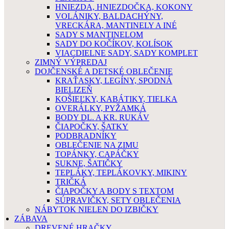
HNIEZDA, HNIEZDOČKA, KOKONY
VOLÁNIKY, BALDACHÝNY,
VRECKÁRA, MANTINELY A INÉ
SADY S MANTINELOM
SADY DO KOČÍKOV, KOLÍSOK
VIACDIELNE SADY, SADY KOMPLET
ZIMNÝ VÝPREDAJ
DOJČENSKÉ A DETSKÉ OBLEČENIE
KRAŤASKY, LEGÍNY, SPODNÁ
BIELIZEŇ
KOŠIEĽKY, KABÁTIKY, TIELKA
OVERÁLKY, PYŽAMKÁ
BODY DL. A KR. RUKÁV
ČIAPOČKY, ŠATKY
PODBRADNÍKY
OBLEČENIE NA ZIMU
TOPÁNKY, CAPÁČKY
SUKNE, ŠATIČKY
TEPLÁKY, TEPLÁKOVKY, MIKINY
TRIČKÁ
ČIAPOČKY A BODY S TEXTOM
SÚPRAVIČKY, SETY OBLEČENIA
NÁBYTOK NIELEN DO IZBIČKY
ZÁBAVA
DREVENÉ HRAČKY