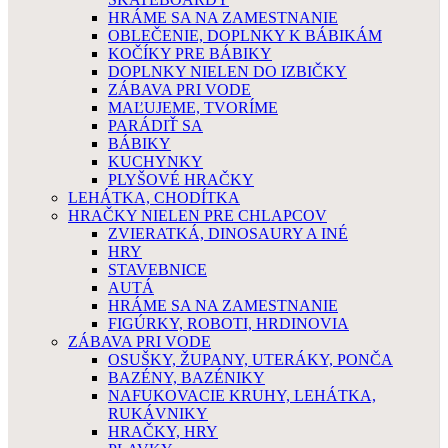
HRÁME SA NA ZAMESTNANIE
OBLEČENIE, DOPLNKY K BÁBIKÁM
KOČÍKY PRE BÁBIKY
DOPLNKY NIELEN DO IZBIČKY
ZÁBAVA PRI VODE
MAĽUJEME, TVORÍME
PARÁDIŤ SA
BÁBIKY
KUCHYNKY
PLYŠOVÉ HRAČKY
LEHÁTKA, CHODÍTKA
HRAČKY NIELEN PRE CHLAPCOV
ZVIERATKÁ, DINOSAURY A INÉ
HRY
STAVEBNICE
AUTÁ
HRÁME SA NA ZAMESTNANIE
FIGÚRKY, ROBOTI, HRDINOVIA
ZÁBAVA PRI VODE
OSUŠKY, ŽUPANY, UTERÁKY, PONČA
BAZÉNY, BAZÉNIKY
NAFUKOVACIE KRUHY, LEHÁTKA,
RUKÁVNIKY
HRAČKY, HRY