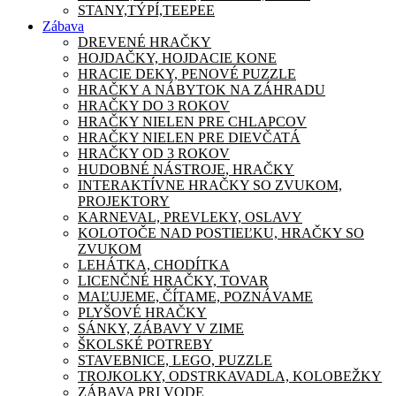
STANY,TÝPÍ,TEEPEE
Zábava
DREVENÉ HRAČKY
HOJDAČKY, HOJDACIE KONE
HRACIE DEKY, PENOVÉ PUZZLE
HRAČKY A NÁBYTOK NA ZÁHRADU
HRAČKY DO 3 ROKOV
HRAČKY NIELEN PRE CHLAPCOV
HRAČKY NIELEN PRE DIEVČATÁ
HRAČKY OD 3 ROKOV
HUDOBNÉ NÁSTROJE, HRAČKY
INTERAKTÍVNE HRAČKY SO ZVUKOM,
PROJEKTORY
KARNEVAL, PREVLEKY, OSLAVY
KOLOTOČE NAD POSTIEĽKU, HRAČKY SO
ZVUKOM
LEHÁTKA, CHODÍTKA
LICENČNÉ HRAČKY, TOVAR
MAĽUJEME, ČÍTAME, POZNÁVAME
PLYŠOVÉ HRAČKY
SÁNKY, ZÁBAVY V ZIME
ŠKOLSKÉ POTREBY
STAVEBNICE, LEGO, PUZZLE
TROJKOLKY, ODSTRKAVADLA, KOLOBEŽKY
ZÁBAVA PRI VODE