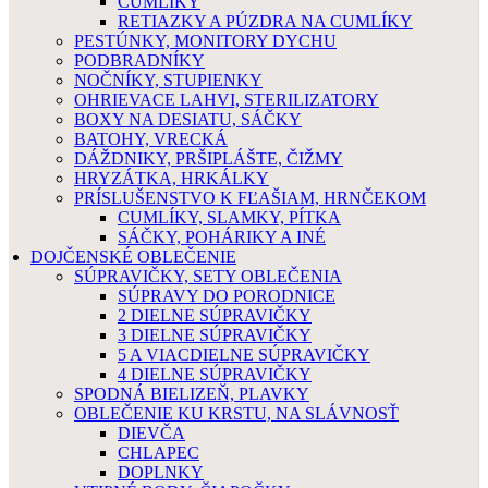
CUMLÍKY
RETIAZKY A PÚZDRA NA CUMLÍKY
PESTÚNKY, MONITORY DYCHU
PODBRADNÍKY
NOČNÍKY, STUPIENKY
OHRIEVACE LAHVI, STERILIZATORY
BOXY NA DESIATU, SÁČKY
BATOHY, VRECKÁ
DÁŽDNIKY, PRŠIPLÁŠTE, ČIŽMY
HRYZÁTKA, HRKÁLKY
PRÍSLUŠENSTVO K FĽAŠIAM, HRNČEKOM
CUMLÍKY, SLAMKY, PÍTKA
SÁČKY, POHÁRIKY A INÉ
DOJČENSKÉ OBLEČENIE
SÚPRAVIČKY, SETY OBLEČENIA
SÚPRAVY DO PORODNICE
2 DIELNE SÚPRAVIČKY
3 DIELNE SÚPRAVIČKY
5 A VIACDIELNE SÚPRAVIČKY
4 DIELNE SÚPRAVIČKY
SPODNÁ BIELIZEŇ, PLAVKY
OBLEČENIE KU KRSTU, NA SLÁVNOSŤ
DIEVČA
CHLAPEC
DOPLNKY