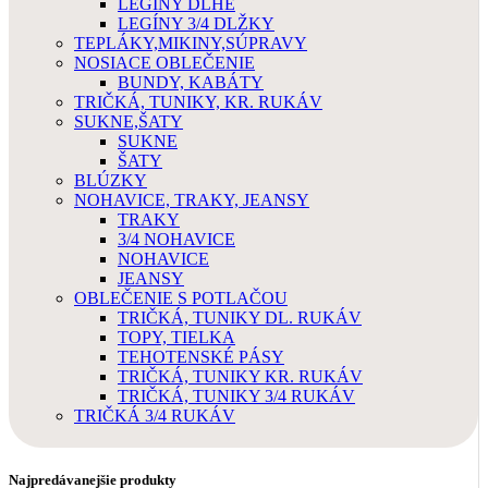
LEGÍNY DLHÉ
LEGÍNY 3/4 DLŽKY
TEPLÁKY,MIKINY,SÚPRAVY
NOSIACE OBLEČENIE
BUNDY, KABÁTY
TRIČKÁ, TUNIKY, KR. RUKÁV
SUKNE,ŠATY
SUKNE
ŠATY
BLÚZKY
NOHAVICE, TRAKY, JEANSY
TRAKY
3/4 NOHAVICE
NOHAVICE
JEANSY
OBLEČENIE S POTLAČOU
TRIČKÁ, TUNIKY DL. RUKÁV
TOPY, TIELKA
TEHOTENSKÉ PÁSY
TRIČKÁ, TUNIKY KR. RUKÁV
TRIČKÁ, TUNIKY 3/4 RUKÁV
TRIČKÁ 3/4 RUKÁV
Najpredávanejšie produkty