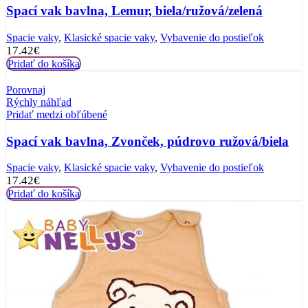
Spací vak bavlna, Lemur, biela/ružová/zelená
Spacie vaky
,
Klasické spacie vaky
,
Vybavenie do postieľok
17.42
€
Pridať do košíka
Porovnaj
Rýchly náhľad
Pridať medzi obľúbené
Spací vak bavlna, Zvonček, púdrovo ružová/biela
Spacie vaky
,
Klasické spacie vaky
,
Vybavenie do postieľok
17.42
€
Pridať do košíka