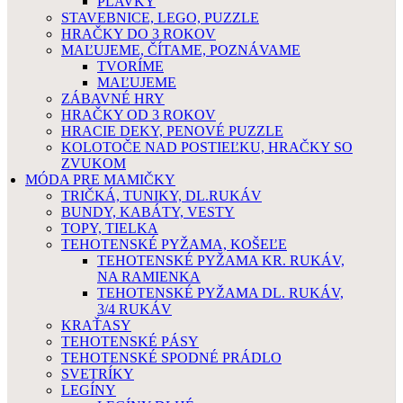
PLAVKY
STAVEBNICE, LEGO, PUZZLE
HRAČKY DO 3 ROKOV
MAĽUJEME, ČÍTAME, POZNÁVAME
TVORÍME
MAĽUJEME
ZÁBAVNÉ HRY
HRAČKY OD 3 ROKOV
HRACIE DEKY, PENOVÉ PUZZLE
KOLOTOČE NAD POSTIEĽKU, HRAČKY SO
ZVUKOM
MÓDA PRE MAMIČKY
TRIČKÁ, TUNIKY, DL.RUKÁV
BUNDY, KABÁTY, VESTY
TOPY, TIELKA
TEHOTENSKÉ PYŽAMA, KOŠEĽE
TEHOTENSKÉ PYŽAMA KR. RUKÁV,
NA RAMIENKA
TEHOTENSKÉ PYŽAMA DL. RUKÁV,
3/4 RUKÁV
KRAŤASY
TEHOTENSKÉ PÁSY
TEHOTENSKÉ SPODNÉ PRÁDLO
SVETRÍKY
LEGÍNY