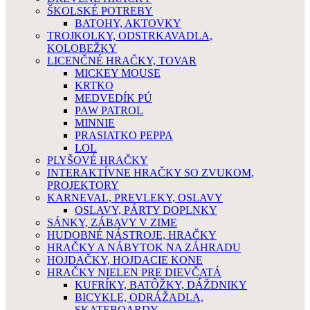
ŠKOLSKÉ POTREBY
BATOHY, AKTOVKY
TROJKOLKY, ODSTRKAVADLA,
KOLOBEŽKY
LICENČNÉ HRAČKY, TOVAR
MICKEY MOUSE
KRTKO
MEDVEDÍK PÚ
PAW PATROL
MINNIE
PRASIATKO PEPPA
LOL
PLYŠOVÉ HRAČKY
INTERAKTÍVNE HRAČKY SO ZVUKOM,
PROJEKTORY
KARNEVAL, PREVLEKY, OSLAVY
OSLAVY, PÁRTY DOPLNKY
SÁNKY, ZÁBAVY V ZIME
HUDOBNÉ NÁSTROJE, HRAČKY
HRAČKY A NÁBYTOK NA ZÁHRADU
HOJDAČKY, HOJDACIE KONE
HRAČKY NIELEN PRE DIEVČATÁ
KUFRÍKY, BATÔŽKY, DÁŽDNIKY
BICYKLE, ODRÁŽADLA,
SKATEBOARDY