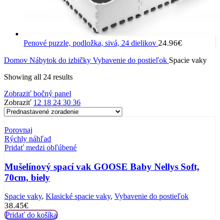
24.96
€
Penové puzzle, podložka, sivá, 24 dielikov
Domov
Nábytok do izbičky
Vybavenie do postieľok
Spacie vaky
Showing all 24 results
Zobraziť bočný panel
Zobraziť
12
18
24
30
36
Porovnaj
Rýchly náhľad
Pridať medzi obľúbené
Mušelínový spací vak GOOSE Baby Nellys Soft,
70cm, biely
Spacie vaky
,
Klasické spacie vaky
,
Vybavenie do postieľok
38.45
€
Pridať do košíka