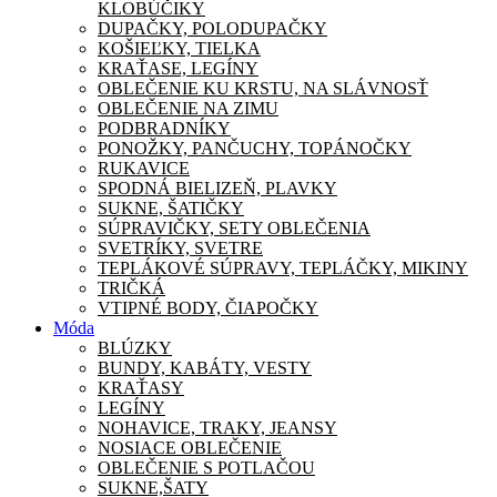
KLOBÚČIKY
DUPAČKY, POLODUPAČKY
KOŠIEĽKY, TIELKA
KRAŤASE, LEGÍNY
OBLEČENIE KU KRSTU, NA SLÁVNOSŤ
OBLEČENIE NA ZIMU
PODBRADNÍKY
PONOŽKY, PANČUCHY, TOPÁNOČKY
RUKAVICE
SPODNÁ BIELIZEŇ, PLAVKY
SUKNE, ŠATIČKY
SÚPRAVIČKY, SETY OBLEČENIA
SVETRÍKY, SVETRE
TEPLÁKOVÉ SÚPRAVY, TEPLÁČKY, MIKINY
TRIČKÁ
VTIPNÉ BODY, ČIAPOČKY
Móda
BLÚZKY
BUNDY, KABÁTY, VESTY
KRAŤASY
LEGÍNY
NOHAVICE, TRAKY, JEANSY
NOSIACE OBLEČENIE
OBLEČENIE S POTLAČOU
SUKNE,ŠATY