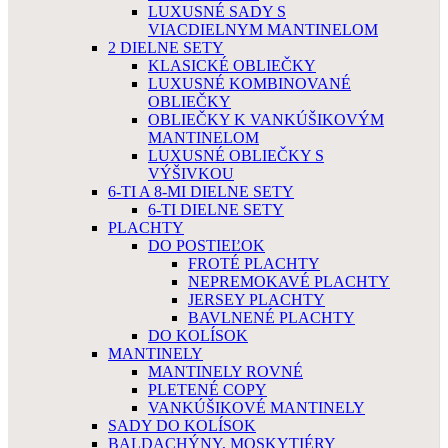
LUXUSNÉ SADY S
VIACDIELNYM MANTINELOM
2 DIELNE SETY
KLASICKÉ OBLIEČKY
LUXUSNÉ KOMBINOVANÉ
OBLIEČKY
OBLIEČKY K VANKÚŠIKOVÝM
MANTINELOM
LUXUSNÉ OBLIEČKY S
VÝŠIVKOU
6-TI A 8-MI DIELNE SETY
6-TI DIELNE SETY
PLACHTY
DO POSTIEĽOK
FROTÉ PLACHTY
NEPREMOKAVÉ PLACHTY
JERSEY PLACHTY
BAVLNENÉ PLACHTY
DO KOLÍSOK
MANTINELY
MANTINELY ROVNÉ
PLETENÉ COPY
VANKÚŠIKOVÉ MANTINELY
SADY DO KOLÍSOK
BALDACHÝNY, MOSKYTIÉRY