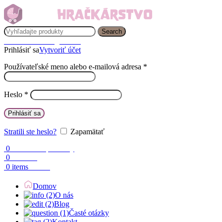
Search
Prihlásenie / Registrácia
Prihlásiť sa
Vytvoriť účet
Používateľské meno alebo e-mailová adresa
*
Heslo
*
Prihlásiť sa
Stratili ste heslo?
Zapamätať
0
Obľúbené produkty
0
Porovnaj
0.00
€
0
items
Domov
O nás
Blog
Časté otázky
Kontakt