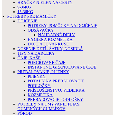
HRAČKY NIELEN NA CESTY
9-36KG
15-36KG
POTREBY PRE MAMIČKY
DOJČENIE
POTREBY, POMÔCKY NA DOJČENIE
ODSÁVAČKY
NÁHRADNÉ DIELY
HYGIENA KOZMETIKA
DOJČIACE VANKÚŠE
NOSENIE DETÍ - ŠATKY, NOSIDLÁ
TIPY NA DARČEKY
ČAJE, KAŠE
PORCIOVANÉ ČAJE
INSTANTNÉ, GRANULOVANÉ ČAJE
PREBAĽOVANIE, PLIENKY
PLIENKY
POŤAHY NA PREBAĽOVACIE
PODLOŽKY
PRÍSLUŠENSTVO, VEDIERKA
KOZMETIKA
PREBAĽOVACIE PODLOŽKY
POTREBY NA UMÝVANIE FLIAŠ,
GUMENÝCH CUMLÍKOV
PÔROD