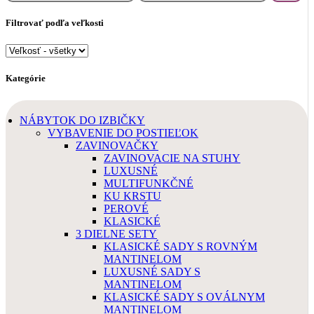
cena
cena
Filtrovať podľa veľkosti
Kategórie
NÁBYTOK DO IZBIČKY
VYBAVENIE DO POSTIEĽOK
ZAVINOVAČKY
ZAVINOVACIE NA STUHY
LUXUSNÉ
MULTIFUNKČNÉ
KU KRSTU
PEROVÉ
KLASICKÉ
3 DIELNE SETY
KLASICKÉ SADY S ROVNÝM
MANTINELOM
LUXUSNÉ SADY S
MANTINELOM
KLASICKÉ SADY S OVÁLNYM
MANTINELOM