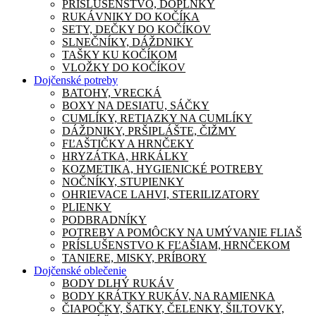
PRÍSLUŠENSTVO, DOPLNKY
RUKÁVNIKY DO KOČÍKA
SETY, DEČKY DO KOČÍKOV
SLNEČNÍKY, DÁŽDNIKY
TAŠKY KU KOČÍKOM
VLOŽKY DO KOČÍKOV
Dojčenské potreby
BATOHY, VRECKÁ
BOXY NA DESIATU, SÁČKY
CUMLÍKY, RETIAZKY NA CUMLÍKY
DÁŽDNIKY, PRŠIPLÁŠTE, ČIŽMY
FĽAŠTIČKY A HRNČEKY
HRYZÁTKA, HRKÁLKY
KOZMETIKA, HYGIENICKÉ POTREBY
NOČNÍKY, STUPIENKY
OHRIEVACE LAHVI, STERILIZATORY
PLIENKY
PODBRADNÍKY
POTREBY A POMÔCKY NA UMÝVANIE FLIAŠ
PRÍSLUŠENSTVO K FĽAŠIAM, HRNČEKOM
TANIERE, MISKY, PRÍBORY
Dojčenské oblečenie
BODY DLHÝ RUKÁV
BODY KRÁTKY RUKÁV, NA RAMIENKA
ČIAPOČKY, ŠATKY, ČELENKY, ŠILTOVKY,