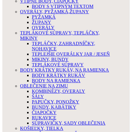
VTIPNÉ BODY, ČIAPOČKY
BODY S VTIPNÝM TEXTOM
OVERÁLY, PYŽAMKÁ,ŽUPANY
PYŽAMKÁ
ŽUPANY
OVERÁLY
TEPLÁKOVÉ SÚPRAVY, TEPLÁČKY,
MIKINY
TEPLÁČKY, ZAHRADNÍČKY,
NOHAVICE
TEPLEJŠIE OVERÁLKY JAR / JESEŇ
MIKINY, BUNDY
TEPLÁKOVÉ SÚPRAVY
BODY KRÁTKY RUKÁV, NA RAMIENKA
BODY KRÁTKY RUKÁV
BODY NA RAMIENKA
OBLEČENIE NA ZIMU
KOMBINÉZY, OVERALY
ŠÁLY
PAPUČKY, PONOŽKY
BUNDY, KABÁTIKY
ČIAPOČKY
RUKAVICE
SÚPRAVIČKY, SADY OBLEČENIA
KOŠIEĽKY, TIELKA