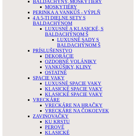
BALDACHÝNY, MOSKYTIÉRY
MOSKYTIÉRY
PERINKA A VANKÚŠ - VÝPLŇ
4 A 5-TI DIELNE SETY S
BALDACHÝNOM
LUXUSNÉ A KLASICKÉ, S
BALDACHÝNOM Š
LUXUSNÉ SADY S
BALDACHÝNOM Š
PRÍSLUŠENSTVO
DEKORÁCIE
OZDOBNÉ VOLÁNIKY
VANKÚŠIKY, KLINY
OSTATNÉ
SPACIE VAKY
LUXUSNÉ SPACIE VAKY
KLASICKÉ SPACIE VAKY
KLASICKÉ SPACIE VAKY
VRECKÁRE
VRECKÁRE NA HRAČKY
VRECKÁRE NA ČOKOĽVEK
ZAVINOVAČKY
KU KRSTU
PEROVÉ
KLASICKÉ