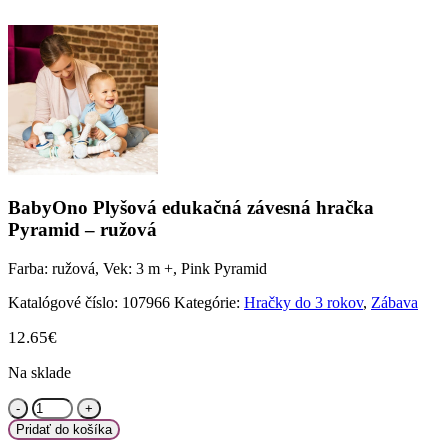
BabyOno Plyšová edukačná závesná hračka
Pyramid – ružová
Farba: ružová, Vek: 3 m +, Pink Pyramid
Katalógové číslo:
107966
Kategórie:
Hračky do 3 rokov
,
Zábava
12.65
€
Na sklade
množstvo
BabyOno
Pridať do košíka
Plyšová