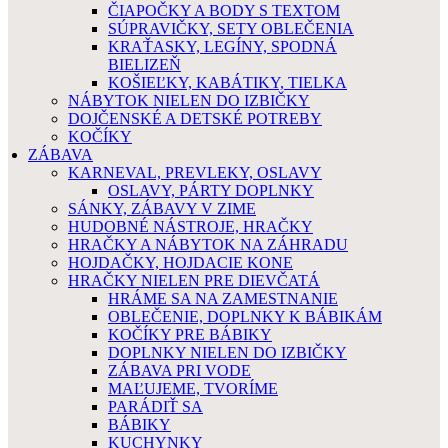
ČIAPOČKY A BODY S TEXTOM
SÚPRAVIČKY, SETY OBLEČENIA
KRAŤASKY, LEGÍNY, SPODNÁ
BIELIZEŇ
KOŠIEĽKY, KABÁTIKY, TIELKA
NÁBYTOK NIELEN DO IZBIČKY
DOJČENSKÉ A DETSKÉ POTREBY
KOČÍKY
ZÁBAVA
KARNEVAL, PREVLEKY, OSLAVY
OSLAVY, PÁRTY DOPLNKY
SÁNKY, ZÁBAVY V ZIME
HUDOBNÉ NÁSTROJE, HRAČKY
HRAČKY A NÁBYTOK NA ZÁHRADU
HOJDAČKY, HOJDACIE KONE
HRAČKY NIELEN PRE DIEVČATÁ
HRÁME SA NA ZAMESTNANIE
OBLEČENIE, DOPLNKY K BÁBIKÁM
KOČÍKY PRE BÁBIKY
DOPLNKY NIELEN DO IZBIČKY
ZÁBAVA PRI VODE
MAĽUJEME, TVORÍME
PARÁDIŤ SA
BÁBIKY
KUCHYNKY