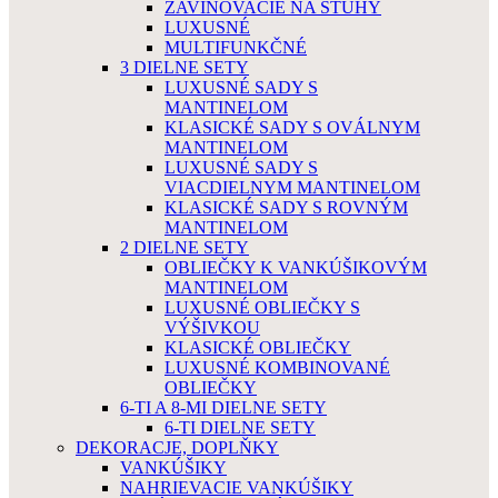
ZAVINOVACIE NA STUHY
LUXUSNÉ
MULTIFUNKČNÉ
3 DIELNE SETY
LUXUSNÉ SADY S
MANTINELOM
KLASICKÉ SADY S OVÁLNYM
MANTINELOM
LUXUSNÉ SADY S
VIACDIELNYM MANTINELOM
KLASICKÉ SADY S ROVNÝM
MANTINELOM
2 DIELNE SETY
OBLIEČKY K VANKÚŠIKOVÝM
MANTINELOM
LUXUSNÉ OBLIEČKY S
VÝŠIVKOU
KLASICKÉ OBLIEČKY
LUXUSNÉ KOMBINOVANÉ
OBLIEČKY
6-TI A 8-MI DIELNE SETY
6-TI DIELNE SETY
DEKORACJE, DOPLŇKY
VANKÚŠIKY
NAHRIEVACIE VANKÚŠIKY