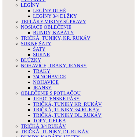
LEGÍNY
LEGÍNY DLHÉ
LEGÍNY 3/4 DLŽKY
TEPLÁKY,MIKINY,SÚPRAVY
NOSIACE OBLEČENIE
BUNDY, KABÁTY
TRIČKÁ, TUNIKY, KR. RUKÁV
SUKNE,ŠATY
ŠATY
SUKNE
BLÚZKY
NOHAVICE, TRAKY, JEANSY
TRAKY
3/4 NOHAVICE
NOHAVICE
JEANSY
OBLEČENIE S POTLAČOU
TEHOTENSKÉ PÁSY
TRIČKÁ, TUNIKY KR. RUKÁV
TRIČKÁ, TUNIKY 3/4 RUKÁV
TRIČKÁ, TUNIKY DL. RUKÁV
TOPY, TIELKA
TRIČKÁ 3/4 RUKÁV
TRIČKÁ, TUNIKY, DL.RUKÁV