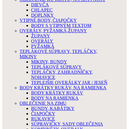
DIEVČA
CHLAPEC
DOPLNKY
VTIPNÉ BODY, ČIAPOČKY
BODY S VTIPNÝM TEXTOM
OVERÁLY, PYŽAMKÁ,ŽUPANY
ŽUPANY
OVERÁLY
PYŽAMKÁ
TEPLÁKOVÉ SÚPRAVY, TEPLÁČKY,
MIKINY
MIKINY, BUNDY
TEPLÁKOVÉ SÚPRAVY
TEPLÁČKY, ZAHRADNÍČKY,
NOHAVICE
TEPLEJŠIE OVERÁLKY JAR / JESEŇ
BODY KRÁTKY RUKÁV, NA RAMIENKA
BODY KRÁTKY RUKÁV
BODY NA RAMIENKA
OBLEČENIE NA ZIMU
BUNDY, KABÁTIKY
ČIAPOČKY
RUKAVICE
SÚPRAVIČKY, SADY OBLEČENIA