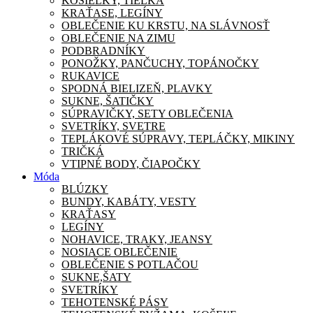
KOŠIEĽKY, TIELKA
KRAŤASE, LEGÍNY
OBLEČENIE KU KRSTU, NA SLÁVNOSŤ
OBLEČENIE NA ZIMU
PODBRADNÍKY
PONOŽKY, PANČUCHY, TOPÁNOČKY
RUKAVICE
SPODNÁ BIELIZEŇ, PLAVKY
SUKNE, ŠATIČKY
SÚPRAVIČKY, SETY OBLEČENIA
SVETRÍKY, SVETRE
TEPLÁKOVÉ SÚPRAVY, TEPLÁČKY, MIKINY
TRIČKÁ
VTIPNÉ BODY, ČIAPOČKY
Móda
BLÚZKY
BUNDY, KABÁTY, VESTY
KRAŤASY
LEGÍNY
NOHAVICE, TRAKY, JEANSY
NOSIACE OBLEČENIE
OBLEČENIE S POTLAČOU
SUKNE,ŠATY
SVETRÍKY
TEHOTENSKÉ PÁSY