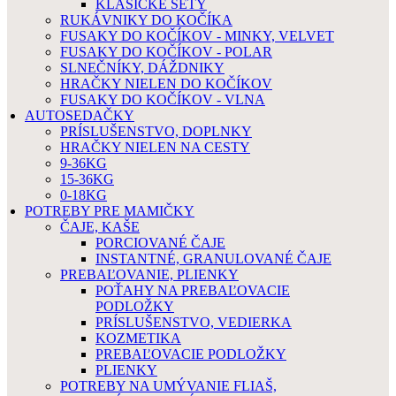
KLASICKÉ SETY
RUKÁVNIKY DO KOČÍKA
FUSAKY DO KOČÍKOV - MINKY, VELVET
FUSAKY DO KOČÍKOV - POLAR
SLNEČNÍKY, DÁŽDNIKY
HRAČKY NIELEN DO KOČÍKOV
FUSAKY DO KOČÍKOV - VLNA
AUTOSEDAČKY
PRÍSLUŠENSTVO, DOPLNKY
HRAČKY NIELEN NA CESTY
9-36KG
15-36KG
0-18KG
POTREBY PRE MAMIČKY
ČAJE, KAŠE
PORCIOVANÉ ČAJE
INSTANTNÉ, GRANULOVANÉ ČAJE
PREBAĽOVANIE, PLIENKY
POŤAHY NA PREBAĽOVACIE
PODLOŽKY
PRÍSLUŠENSTVO, VEDIERKA
KOZMETIKA
PREBAĽOVACIE PODLOŽKY
PLIENKY
POTREBY NA UMÝVANIE FLIAŠ,