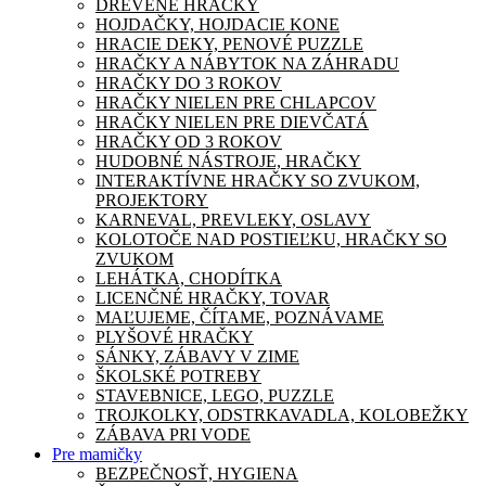
DREVENÉ HRAČKY
HOJDAČKY, HOJDACIE KONE
HRACIE DEKY, PENOVÉ PUZZLE
HRAČKY A NÁBYTOK NA ZÁHRADU
HRAČKY DO 3 ROKOV
HRAČKY NIELEN PRE CHLAPCOV
HRAČKY NIELEN PRE DIEVČATÁ
HRAČKY OD 3 ROKOV
HUDOBNÉ NÁSTROJE, HRAČKY
INTERAKTÍVNE HRAČKY SO ZVUKOM,
PROJEKTORY
KARNEVAL, PREVLEKY, OSLAVY
KOLOTOČE NAD POSTIEĽKU, HRAČKY SO
ZVUKOM
LEHÁTKA, CHODÍTKA
LICENČNÉ HRAČKY, TOVAR
MAĽUJEME, ČÍTAME, POZNÁVAME
PLYŠOVÉ HRAČKY
SÁNKY, ZÁBAVY V ZIME
ŠKOLSKÉ POTREBY
STAVEBNICE, LEGO, PUZZLE
TROJKOLKY, ODSTRKAVADLA, KOLOBEŽKY
ZÁBAVA PRI VODE
Pre mamičky
BEZPEČNOSŤ, HYGIENA