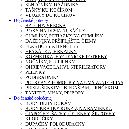
SLNEČNÍKY, DÁŽDNIKY
TAŠKY KU KOČÍKOM
VLOŽKY DO KOČÍKOV
Dojčenské potreby
BATOHY, VRECKÁ
BOXY NA DESIATU, SÁČKY
CUMLÍKY, RETIAZKY NA CUMLÍKY
DÁŽDNIKY, PRŠIPLÁŠTE, ČIŽMY
FĽAŠTIČKY A HRNČEKY
HRYZÁTKA, HRKÁLKY
KOZMETIKA, HYGIENICKÉ POTREBY
NOČNÍKY, STUPIENKY
OHRIEVACE LAHVI, STERILIZATORY
PLIENKY
PODBRADNÍKY
POTREBY A POMÔCKY NA UMÝVANIE FLIAŠ
PRÍSLUŠENSTVO K FĽAŠIAM, HRNČEKOM
TANIERE, MISKY, PRÍBORY
Dojčenské oblečenie
BODY DLHÝ RUKÁV
BODY KRÁTKY RUKÁV, NA RAMIENKA
ČIAPOČKY, ŠATKY, ČELENKY, ŠILTOVKY,
KLOBÚČIKY
DUPAČKY, POLODUPAČKY