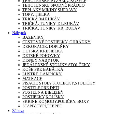
TEHOTENSKÉ PYŽAMA, KOŠEĽE
TEHOTENSKÉ SPODNÉ PRÁDLO
TEPLÁKY,MIKINY,SÚPRAVY
TOPY, TIELKA
TRIČKÁ 3/4 RUKÁV
TRIČKÁ, TUNIKY, DL.RUKÁV
TRIČKÁ, TUNIKY, KR. RUKÁV
Nábytok
BAZENIKY
CESTOVNÉ POSTIEĽKY, OHRÁDKY
DEKORACJE, DOPLŇKY
DETSKÁ KRESIELKA
DETSKÉ POHOVKY
DISNEY NÁBYTOK
JEDÁLENSKÉ STOLÍKY STOLČEKY
KOŠE PRE BÁBÄTKÁ
LUSTRE, LAMPIČKY
MATRACE
PÍSACIE STOLY,STOLEČKY,STOLIČKY
POSTELE PRE DETI
POSTEĽNÁ BIELIZEŇ
POSTIEĽKY,KOLÍSKY
SKRINE,KOMODY,POLIČKY, BOXY
STANY,TÝPÍ,TEEPEE
Zábava