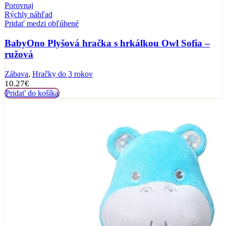
Porovnaj
Rýchly náhľad
Pridať medzi obľúbené
BabyOno Plyšová hračka s hrkálkou Owl Sofia –
ružová
Zábava
,
Hračky do 3 rokov
10.27
€
Pridať do košíka