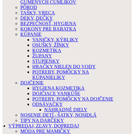
GUMENÝCH CUMLÍKOV
PÔROD
TAŠKY, VRECA
DEKY, DEČKY
BEZPEČNOSŤ, HYGIENA
KOKONY PRE BABATKA
KÚPANIE
VANIČKY, KÝBLIKY
OSUŠKY, ŽÍNKY
KOZMETIKA
ŽUPANY
STUPIENKY
HRAČKY NIELEN DO VODY
POTREBY, POMÔCKY NA
KÚPANIELIKY
DOJČENIE
HYGIENA KOZMETIKA
DOJČIACE VANKÚŠE
POTREBY, POMÔCKY NA DOJČENIE
ODSÁVAČKY
NÁHRADNÉ DIELY
NOSENIE DETÍ - ŠATKY, NOSIDLÁ
TIPY NA DARČEKY
VÝPREDAJ, ZĽAVY, DOPREDAJ
MÓDA PRE MAMIČKY