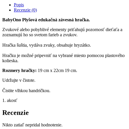
edukačná
Popis
závesná
Recenzie (0)
hračka
Pyramid
BabyOno Plyšová edukačná závesná hračka.
-
ružová
Zvukové alebo pobyblivé elementy priťahujú pozornosť dieťaťa a
zoznamujú ho so svetom farieb a zvukov.
Hračka šuštia, vydáva zvuky, obsahuje hryzátko.
Hračku je možné pripevniť na vybrané miesto pomocou plastového
kolieska.
Rozmery hračky:
19 cm x 22cm 19 cm.
Udržujte v čistote.
Čistite vlhkou handričkou.
1. akosť
Recenzie
Nikto zatiaľ nepridal hodnotenie.