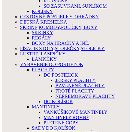
KLASICKÉ
SO ZÁSUVKAMI, ŠUPLÍKOM
KOLÍSKY
CESTOVNÉ POSTIEĽKY, OHRÁDKY
DETSKÁ KRESIELKA
SKRINE,KOMODY,POLIČKY, BOXY
SKRINKY
REGÁLY
BOXY NA HRAČKY A INÉ.
PÍSACIE STOLY,STOLEČKY,STOLIČKY
LUSTRE, LAMPIČKY
LAMPIČKY
VYBAVENIE DO POSTIEĽOK
PLACHTY
DO POSTIEĽOK
JERSEY PLACHTY
BAVLNENÉ PLACHTY
FROTÉ PLACHTY
NEPREMOKAVÉ PLACHTY
DO KOLÍSOK
MANTINELY
VANKÚŠIKOVÉ MANTINELY
MANTINELY ROVNÉ
PLETENÉ COPY
SADY DO KOLÍSOK