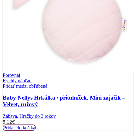
Porovnaj
Rýchly náhľad
Pridať medzi obľúbené
Baby Nellys Hrkálka / přítulníček, Mini zajačik –
Velvet, ružový
Zábava
,
Hračky do 3 rokov
5.12
€
Pridať do košíka