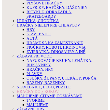
PLYŠOVÉ HRAČKY
KUFRÍKY, BATÔŽKY, DÁŽDNIKY
BICYKLE, ODRÁŽADLA,
SKATEBOARDY
LEHÁTKA, CHODÍTKA
HRAČKY NIELEN PRE CHLAPCOV
HRY
STAVEBNICE
AUTÁ
HRÁME SA NA ZAMESTNANIE
FIGÚRKY, ROBOTI, HRDINOVIA
ZVIERATKÁ, DINOSAURY A INÉ
ZÁBAVA PRI VODE
NAFUKOVACIE KRUHY, LEHÁTKA,
RUKÁVNIKY
HRAČKY, HRY
PLAVKY
OSUŠKY, ŽUPANY, UTERÁKY, PONČA
BAZÉNY, BAZÉNIKY
STAVEBNICE, LEGO, PUZZLE
HRAČKY DO 3 ROKOV
MAĽUJEME, ČÍTAME, POZNÁVAME
TVORÍME
MAĽUJEME
ZÁBAVNÉ HRY