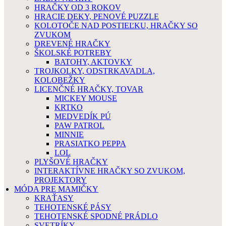
HRAČKY OD 3 ROKOV
HRACIE DEKY, PENOVÉ PUZZLE
KOLOTOČE NAD POSTIEĽKU, HRAČKY SO
ZVUKOM
DREVENÉ HRAČKY
ŠKOLSKÉ POTREBY
BATOHY, AKTOVKY
TROJKOLKY, ODSTRKAVADLA,
KOLOBEŽKY
LICENČNÉ HRAČKY, TOVAR
MICKEY MOUSE
KRTKO
MEDVEDÍK PÚ
PAW PATROL
MINNIE
PRASIATKO PEPPA
LOL
PLYŠOVÉ HRAČKY
INTERAKTÍVNE HRAČKY SO ZVUKOM,
PROJEKTORY
MÓDA PRE MAMIČKY
KRAŤASY
TEHOTENSKÉ PÁSY
TEHOTENSKÉ SPODNÉ PRÁDLO
SVETRÍKY