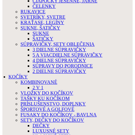
ČIAPOČKY JESENNÉ, JARNÉ
ČELENKY
RUKAVICE
SVETRÍKY, SVETRE
KRAŤASE, LEGÍNY
SUKNE, ŠATIČKY
SUKNE
ŠATIČKY
SÚPRAVIČKY, SETY OBLEČENIA
3 DIELNE SÚPRAVIČKY
5 A VIACDIELNE SÚPRAVIČKY
4 DIELNE SÚPRAVIČKY
SÚPRAVY DO PORODNICE
2 DIELNE SÚPRAVIČKY
KOČÍKY
KOMBINOVANÉ
2 V 1
VLOŽKY DO KOČÍKOV
TAŠKY KU KOČÍKOM
PRÍSLUŠENSTVO, DOPLNKY
ŠPORTOVÉ A GOLFOVÉ
FUSAKY DO KOČÍKOV - BAVLNA
SETY, DEČKY DO KOČÍKOV
DEČKY
LUXUSNÉ SETY