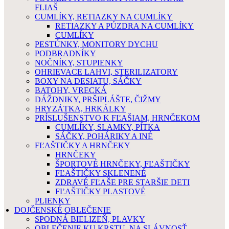
FLIAŠ
CUMLÍKY, RETIAZKY NA CUMLÍKY
RETIAZKY A PÚZDRA NA CUMLÍKY
CUMLÍKY
PESTÚNKY, MONITORY DYCHU
PODBRADNÍKY
NOČNÍKY, STUPIENKY
OHRIEVACE LAHVI, STERILIZATORY
BOXY NA DESIATU, SÁČKY
BATOHY, VRECKÁ
DÁŽDNIKY, PRŠIPLÁŠTE, ČIŽMY
HRYZÁTKA, HRKÁLKY
PRÍSLUŠENSTVO K FĽAŠIAM, HRNČEKOM
CUMLÍKY, SLAMKY, PÍTKA
SÁČKY, POHÁRIKY A INÉ
FĽAŠTIČKY A HRNČEKY
HRNČEKY
ŠPORTOVÉ HRNČEKY, FĽAŠTIČKY
FĽAŠTIČKY SKLENENÉ
ZDRAVÉ FĽAŠE PRE STARŠIE DETI
FĽAŠTIČKY PLASTOVÉ
PLIENKY
DOJČENSKÉ OBLEČENIE
SPODNÁ BIELIZEŇ, PLAVKY
OBLEČENIE KU KRSTU, NA SLÁVNOSŤ