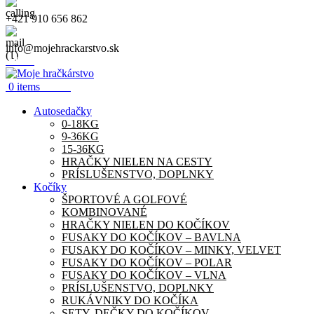
+421 910 656 862
info@mojehrackarstvo.sk
Menu
0.00
€
0
items
Autosedačky
0-18KG
9-36KG
15-36KG
HRAČKY NIELEN NA CESTY
PRÍSLUŠENSTVO, DOPLNKY
Kočíky
ŠPORTOVÉ A GOLFOVÉ
KOMBINOVANÉ
HRAČKY NIELEN DO KOČÍKOV
FUSAKY DO KOČÍKOV – BAVLNA
FUSAKY DO KOČÍKOV – MINKY, VELVET
FUSAKY DO KOČÍKOV – POLAR
FUSAKY DO KOČÍKOV – VLNA
PRÍSLUŠENSTVO, DOPLNKY
RUKÁVNIKY DO KOČÍKA
SETY, DEČKY DO KOČÍKOV