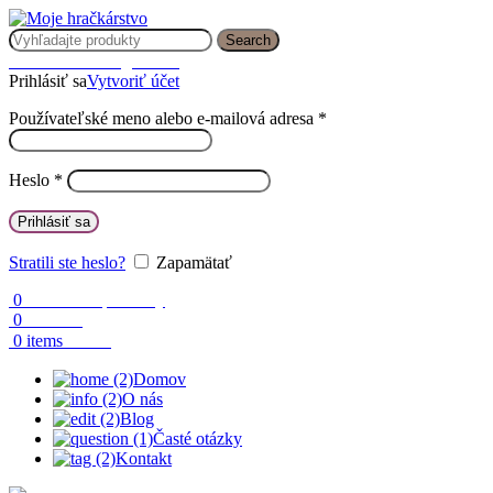
Search
Prihlásenie / Registrácia
Prihlásiť sa
Vytvoriť účet
Používateľské meno alebo e-mailová adresa
*
Heslo
*
Prihlásiť sa
Stratili ste heslo?
Zapamätať
0
Obľúbené produkty
0
Porovnaj
0.00
€
0
items
Domov
O nás
Blog
Časté otázky
Kontakt