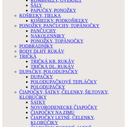
KOMBINÉZY, OVERALY
ŠÁLY
PAPUČKY, PONOŽKY
KOŠIEĽKY, TIELKA
KOŠIEĽKY, PODKOŠIEĽKY
PONOŽKY, PANČUCHY, TOPÁNOČKY
PANČUCHY
NAKOLENNIKY
PONOŽKY, TOPÁNOČKY
PODBRADNÍKY
BODY DLHÝ RUKÁV
TRIČKÁ
TRIČKÁ KR. RUKÁV
TRIČKÁ DL. RUKÁV
DUPAČKY, POLODUPAČKY
DUPAČKY
POLODUPAČKOVÉ TEPLÁČKY
POLODUPAČKY
ČIAPOČKY, ŠATKY, ČELENKY, ŠILTOVKY,
KLOBÚČIKY
ŠATKY
NOVORODENECKE ČIAPOČKY
ČIAPOČKY NA ZIMU
ČIAPOČKY LETNÉ, ČELENKY,
KLOBÚČIKY