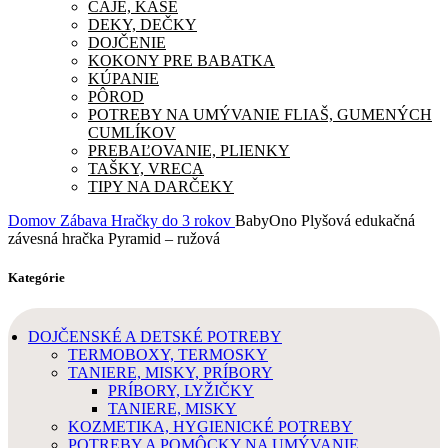
ČAJE, KAŠE
DEKY, DEČKY
DOJČENIE
KOKONY PRE BABATKA
KÚPANIE
PÔROD
POTREBY NA UMÝVANIE FLIAŠ, GUMENÝCH
CUMLÍKOV
PREBAĽOVANIE, PLIENKY
TAŠKY, VRECA
TIPY NA DARČEKY
Domov
Zábava
Hračky do 3 rokov
BabyOno Plyšová edukačná
závesná hračka Pyramid – ružová
Kategórie
DOJČENSKÉ A DETSKÉ POTREBY
TERMOBOXY, TERMOSKY
TANIERE, MISKY, PRÍBORY
PRÍBORY, LYŽIČKY
TANIERE, MISKY
KOZMETIKA, HYGIENICKÉ POTREBY
POTREBY A POMÔCKY NA UMÝVANIE