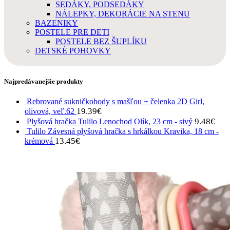
SEDÁKY, PODSEDÁKY
NÁLEPKY, DEKORÁCIE NA STENU
BAZENIKY
POSTELE PRE DETI
POSTELE BEZ ŠUPLÍKU
DETSKÉ POHOVKY
Najpredávanejšie produkty
Rebrované sukničkobody s mašľou + čelenka 2D Girl,
19.39
€
olivová, veľ.62
9.48
€
Plyšová hračka Tulilo Lenochod Olík, 23 cm - sivý
Tulilo Závesná plyšová hračka s hrkálkou Kravika, 18 cm -
13.45
€
krémová