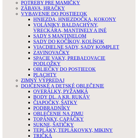
POTREBY PRE MAMIČKY
ZÁBAVA, HRAČKY
VYBAVENIE DO POSTIEĽOK
HNIEZDA, HNIEZDOČKA, KOKONY
VOLÁNIKY, BALDACHÝNY,
VRECKÁRA, MANTINELY A INÉ
SADY S MANTINELOM
SADY DO KOČÍKOV, KOLÍSOK
VIACDIELNE SADY, SADY KOMPLET
ZAVINOVAČKY
SPACIE VAKY, PREBAĽOVACIE
PODLOŽKY
OBLIEČKY DO POSTIEĽOK
PLACHTY
ZIMNÝ VÝPREDAJ
DOJČENSKÉ A DETSKÉ OBLEČENIE
OVERÁLKY, PYŽAMKÁ
BODY DL. A KR. RUKÁV
ČIAPOČKY, ŠATKY
PODBRADNÍKY
OBLEČENIE NA ZIMU
TOPÁNKY, CAPÁČKY
SUKNE, ŠATIČKY
TEPLÁKY, TEPLÁKOVKY, MIKINY
TRIČKÁ