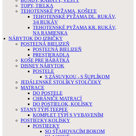
BUNDY, KABÁTY, VESTY
TOPY, TIELKA
TEHOTENSKÉ PYŽAMA, KOŠEĽE
TEHOTENSKÉ PYŽAMA DL. RUKÁV,
3/4 RUKÁV
TEHOTENSKÉ PYŽAMA KR. RUKÁV,
NA RAMIENKA
NÁBYTOK DO IZBIČKY
POSTEĽNÁ BIELIZEŇ
POSTEĽNÁ BIELIZEŇ
PRESTIERADLA
KOŠE PRE BÁBÄTKÁ
DISNEY NÁBYTOK
POSTELE
S ZÁSUVKOU - S ŠUPLÍKOM
JEDÁLENSKÉ STOLÍKY STOLČEKY
MATRACE
DO POSTELE
CHRÁNIČE MATRACÍ
DO POSTIELOK, KOLÍSKY
STANY,TÝPÍ,TEEPEE
KOMPLET TÝPÍ S VYBAVENÍM
POSTIEĽKY,KOLÍSKY
POSTIEĽKY
SO SŤAHOVACÍM BOKOM