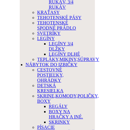
RUKÁV, 3/4
RUKÁV
KRAŤASY
TEHOTENSKÉ PÁSY
TEHOTENSKÉ
SPODNÉ PRÁDLO
SVETRÍKY
LEGÍNY
LEGÍNY 3/4
DLŽKY
LEGÍNY DLHÉ
TEPLÁKY,MIKINY,SÚPRAVY
NÁBYTOK DO IZBIČKY
CESTOVNÉ
POSTIEĽKY,
OHRÁDKY
DETSKÁ
KRESIELKA
SKRINE,KOMODY,POLIČKY,
BOXY
REGÁLY
BOXY NA
HRAČKY A INÉ.
SKRINKY
PÍSACIE