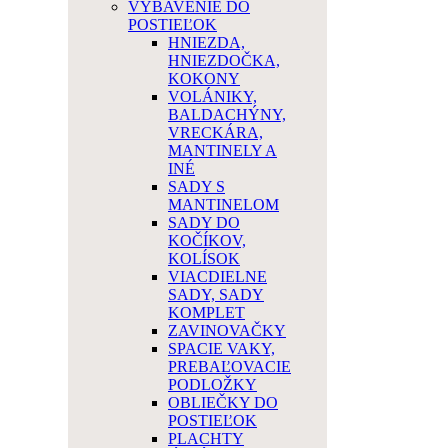
VYBAVENIE DO
POSTIEĽOK
HNIEZDA,
HNIEZDOČKA,
KOKONY
VOLÁNIKY,
BALDACHÝNY,
VRECKÁRA,
MANTINELY A
INÉ
SADY S
MANTINELOM
SADY DO
KOČÍKOV,
KOLÍSOK
VIACDIELNE
SADY, SADY
KOMPLET
ZAVINOVAČKY
SPACIE VAKY,
PREBAĽOVACIE
PODLOŽKY
OBLIEČKY DO
POSTIEĽOK
PLACHTY