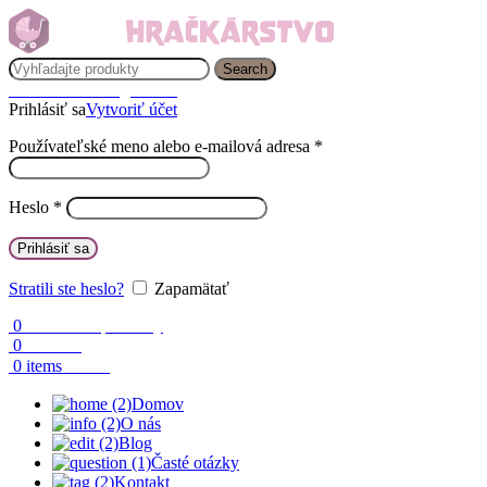
Search
Prihlásenie / Registrácia
Prihlásiť sa
Vytvoriť účet
Používateľské meno alebo e-mailová adresa
*
Heslo
*
Prihlásiť sa
Stratili ste heslo?
Zapamätať
0
Obľúbené produkty
0
Porovnaj
0.00
€
0
items
Domov
O nás
Blog
Časté otázky
Kontakt