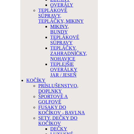
OVERÁLY
TEPLÁKOVÉ
SÚPRAVY,
TEPLÁČKY, MIKINY
MIKINY,
BUNDY
TEPLÁKOVÉ
SÚPRAVY
TEPLÁČKY,
ZAHRADNÍČKY,
NOHAVICE
TEPLEJŠIE
OVERÁLKY
JAR / JESEŇ
KOČÍKY
PRÍSLUŠENSTVO,
DOPLNKY
ŠPORTOVÉ A
GOLFOVÉ
FUSAKY DO
KOČÍKOV - BAVLNA
SETY, DEČKY DO
KOČÍKOV
DEČKY