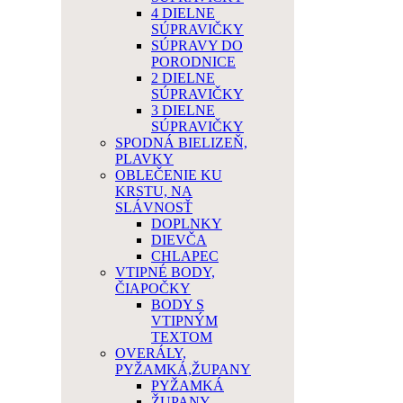
4 DIELNE
SÚPRAVIČKY
SÚPRAVY DO
PORODNICE
2 DIELNE
SÚPRAVIČKY
3 DIELNE
SÚPRAVIČKY
SPODNÁ BIELIZEŇ,
PLAVKY
OBLEČENIE KU
KRSTU, NA
SLÁVNOSŤ
DOPLNKY
DIEVČA
CHLAPEC
VTIPNÉ BODY,
ČIAPOČKY
BODY S
VTIPNÝM
TEXTOM
OVERÁLY,
PYŽAMKÁ,ŽUPANY
PYŽAMKÁ
ŽUPANY