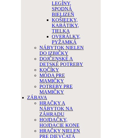
LEGÍNY,
SPODNÁ
BIELIZEŇ
KOŠIEĽKY,
KABÁTIKY,
TIELKA
OVERÁLKY,
PYŽAMKÁ
NÁBYTOK NIELEN
DO IZBIČKY
DOJČENSKÉ A
DETSKÉ POTREBY
KOČÍKY
MÓDA PRE
MAMIČKY
POTREBY PRE
MAMIČKY
ZÁBAVA
HRAČKY A
NÁBYTOK NA
ZÁHRADU
HOJDAČKY,
HOJDACIE KONE
HRAČKY NIELEN
PRE DIEVČATÁ