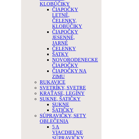
KLOBÚČIKY
ČIAPOČKY
LETNÉ,
ČELENKY,
KLOBÚČIKY
ČIAPOČKY
JESENNÉ,
JARNÉ
ČELENKY
ŠATKY
NOVORODENECKE
ČIAPOČKY
ČIAPOČKY NA
ZIMU
RUKAVICE
SVETRÍKY, SVETRE
KRAŤASE, LEGÍNY
SUKNE, ŠATIČKY
SUKNE
ŠATIČKY
SÚPRAVIČKY, SETY
OBLEČENIA
5 A
VIACDIELNE
SÚPRAVIČKY