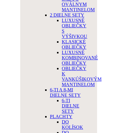
OVÁLNYM
MANTINELOM
2 DIELNE SETY
LUXUSNÉ
OBLIEČKY
S
VÝŠIVKOU
KLASICKÉ
OBLIEČKY
LUXUSNÉ
KOMBINOVANÉ
OBLIEČKY
OBLIEČKY
K
VANKÚŠIKOVÝM
MANTINELOM
6-TI A 8-MI
DIELNE SETY
6-TI
DIELNE
SETY
PLACHTY
DO
KOLÍSOK
DO