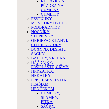
RETIAZKY A
PÚZDRA NA
CUMLÍKY
CUMLÍKY
PESTÚNKY,
MONITORY DYCHU
PODBRADNÍKY
NOČNÍKY,
STUPIENKY
OHRIEVACE LAHVI,
STERILIZATORY
BOXY NA DESIATU,
SÁČKY
BATOHY, VRECKÁ
DÁŽDNIKY,
PRŠIPLÁŠTE, ČIŽMY
HRYZÁTKA,
HRKÁLKY
PRÍSLUŠENSTVO K
FĽAŠIAM,
HRNČEKOM
CUMLÍKY,
SLAMKY,
PÍTKA
SÁČKY,