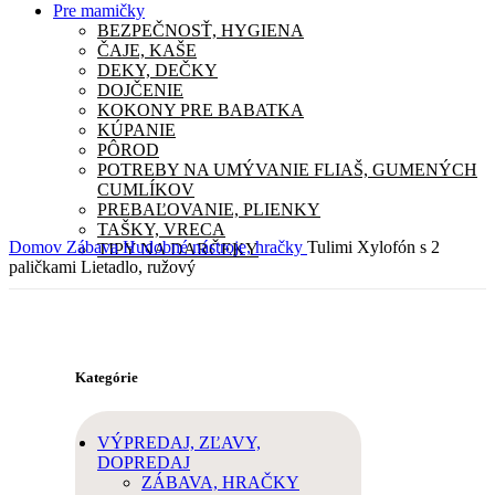
Pre mamičky
BEZPEČNOSŤ, HYGIENA
ČAJE, KAŠE
DEKY, DEČKY
DOJČENIE
KOKONY PRE BABATKA
KÚPANIE
PÔROD
POTREBY NA UMÝVANIE FLIAŠ, GUMENÝCH
CUMLÍKOV
PREBAĽOVANIE, PLIENKY
TAŠKY, VRECA
Domov
Zábava
Hudobné nástroje, hračky
Tulimi Xylofón s 2
TIPY NA DARČEKY
paličkami Lietadlo, ružový
Kategórie
VÝPREDAJ, ZĽAVY,
DOPREDAJ
ZÁBAVA, HRAČKY