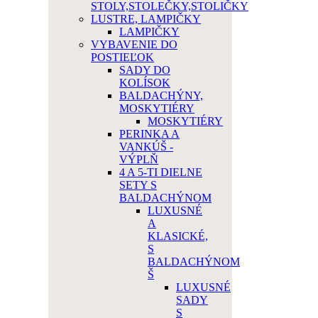
STOLY,STOLEČKY,STOLIČKY
LUSTRE, LAMPIČKY
LAMPIČKY
VYBAVENIE DO
POSTIEĽOK
SADY DO
KOLÍSOK
BALDACHÝNY,
MOSKYTIÉRY
MOSKYTIÉRY
PERINKA A
VANKÚŠ -
VÝPLŇ
4 A 5-TI DIELNE
SETY S
BALDACHÝNOM
LUXUSNÉ
A
KLASICKÉ,
S
BALDACHÝNOM
Š
LUXUSNÉ
SADY
S