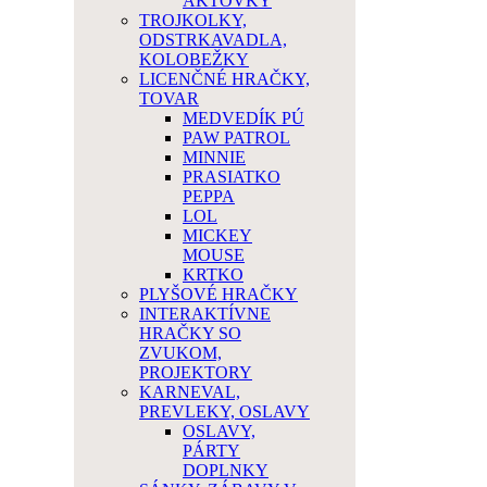
AKTOVKY
TROJKOLKY,
ODSTRKAVADLA,
KOLOBEŽKY
LICENČNÉ HRAČKY,
TOVAR
MEDVEDÍK PÚ
PAW PATROL
MINNIE
PRASIATKO
PEPPA
LOL
MICKEY
MOUSE
KRTKO
PLYŠOVÉ HRAČKY
INTERAKTÍVNE
HRAČKY SO
ZVUKOM,
PROJEKTORY
KARNEVAL,
PREVLEKY, OSLAVY
OSLAVY,
PÁRTY
DOPLNKY