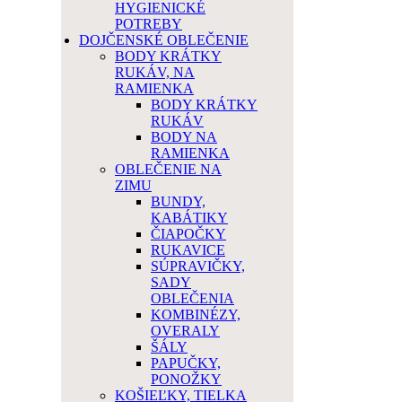
HYGIENICKÉ
POTREBY
DOJČENSKÉ OBLEČENIE
BODY KRÁTKY
RUKÁV, NA
RAMIENKA
BODY KRÁTKY
RUKÁV
BODY NA
RAMIENKA
OBLEČENIE NA
ZIMU
BUNDY,
KABÁTIKY
ČIAPOČKY
RUKAVICE
SÚPRAVIČKY,
SADY
OBLEČENIA
KOMBINÉZY,
OVERALY
ŠÁLY
PAPUČKY,
PONOŽKY
KOŠIEĽKY, TIELKA