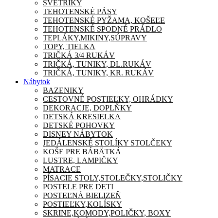
SVETRÍKY
TEHOTENSKÉ PÁSY
TEHOTENSKÉ PYŽAMA, KOŠEĽE
TEHOTENSKÉ SPODNÉ PRÁDLO
TEPLÁKY,MIKINY,SÚPRAVY
TOPY, TIELKA
TRIČKÁ 3/4 RUKÁV
TRIČKÁ, TUNIKY, DL.RUKÁV
TRIČKÁ, TUNIKY, KR. RUKÁV
Nábytok
BAZENIKY
CESTOVNÉ POSTIEĽKY, OHRÁDKY
DEKORACJE, DOPLŇKY
DETSKÁ KRESIELKA
DETSKÉ POHOVKY
DISNEY NÁBYTOK
JEDÁLENSKÉ STOLÍKY STOLČEKY
KOŠE PRE BÁBÄTKÁ
LUSTRE, LAMPIČKY
MATRACE
PÍSACIE STOLY,STOLEČKY,STOLIČKY
POSTELE PRE DETI
POSTEĽNÁ BIELIZEŇ
POSTIEĽKY,KOLÍSKY
SKRINE,KOMODY,POLIČKY, BOXY