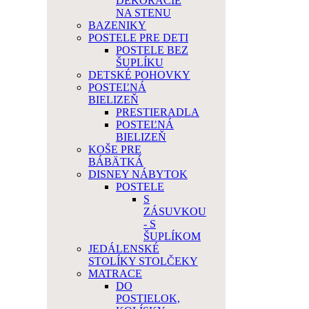
DEKORÁCIE
NA STENU
BAZENIKY
POSTELE PRE DETI
POSTELE BEZ
ŠUPLÍKU
DETSKÉ POHOVKY
POSTEĽNÁ
BIELIZEŇ
PRESTIERADLA
POSTEĽNÁ
BIELIZEŇ
KOŠE PRE
BÁBÄTKÁ
DISNEY NÁBYTOK
POSTELE
S
ZÁSUVKOU
- S
ŠUPLÍKOM
JEDÁLENSKÉ
STOLÍKY STOLČEKY
MATRACE
DO
POSTIELOK,