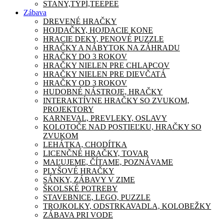
STANY,TÝPÍ,TEEPEE
Zábava
DREVENÉ HRAČKY
HOJDAČKY, HOJDACIE KONE
HRACIE DEKY, PENOVÉ PUZZLE
HRAČKY A NÁBYTOK NA ZÁHRADU
HRAČKY DO 3 ROKOV
HRAČKY NIELEN PRE CHLAPCOV
HRAČKY NIELEN PRE DIEVČATÁ
HRAČKY OD 3 ROKOV
HUDOBNÉ NÁSTROJE, HRAČKY
INTERAKTÍVNE HRAČKY SO ZVUKOM,
PROJEKTORY
KARNEVAL, PREVLEKY, OSLAVY
KOLOTOČE NAD POSTIEĽKU, HRAČKY SO
ZVUKOM
LEHÁTKA, CHODÍTKA
LICENČNÉ HRAČKY, TOVAR
MAĽUJEME, ČÍTAME, POZNÁVAME
PLYŠOVÉ HRAČKY
SÁNKY, ZÁBAVY V ZIME
ŠKOLSKÉ POTREBY
STAVEBNICE, LEGO, PUZZLE
TROJKOLKY, ODSTRKAVADLA, KOLOBEŽKY
ZÁBAVA PRI VODE