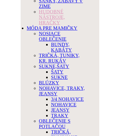
SÁNKY, ZÁBAVY V
ZIME
HUDOBNÉ
NÁSTROJE,
HRAČKY
MÓDA PRE MAMIČKY
NOSIACE
OBLEČENIE
BUNDY,
KABÁTY
TRIČKÁ, TUNIKY,
KR. RUKÁV
SUKNE,ŠATY
ŠATY
SUKNE
BLÚZKY
NOHAVICE, TRAKY,
JEANSY
3/4 NOHAVICE
NOHAVICE
JEANSY
TRAKY
OBLEČENIE S
POTLAČOU
TRIČKÁ,