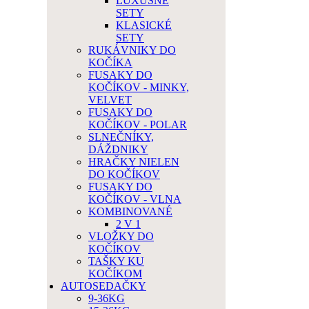
LUXUSNÉ
SETY
KLASICKÉ
SETY
RUKÁVNIKY DO
KOČÍKA
FUSAKY DO
KOČÍKOV - MINKY,
VELVET
FUSAKY DO
KOČÍKOV - POLAR
SLNEČNÍKY,
DÁŽDNIKY
HRAČKY NIELEN
DO KOČÍKOV
FUSAKY DO
KOČÍKOV - VLNA
KOMBINOVANÉ
2 V 1
VLOŽKY DO
KOČÍKOV
TAŠKY KU
KOČÍKOM
AUTOSEDAČKY
9-36KG