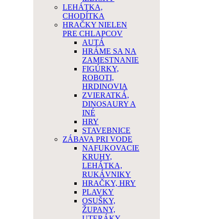
LEHÁTKA,
CHODÍTKA
HRAČKY NIELEN
PRE CHLAPCOV
AUTÁ
HRÁME SA NA
ZAMESTNANIE
FIGÚRKY,
ROBOTI,
HRDINOVIA
ZVIERATKÁ,
DINOSAURY A
INÉ
HRY
STAVEBNICE
ZÁBAVA PRI VODE
NAFUKOVACIE
KRUHY,
LEHÁTKA,
RUKÁVNIKY
HRAČKY, HRY
PLAVKY
OSUŠKY,
ŽUPANY,
UTERÁKY,