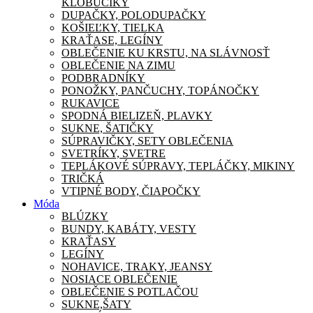
KLOBÚČIKY
DUPAČKY, POLODUPAČKY
KOŠIEĽKY, TIELKA
KRAŤASE, LEGÍNY
OBLEČENIE KU KRSTU, NA SLÁVNOSŤ
OBLEČENIE NA ZIMU
PODBRADNÍKY
PONOŽKY, PANČUCHY, TOPÁNOČKY
RUKAVICE
SPODNÁ BIELIZEŇ, PLAVKY
SUKNE, ŠATIČKY
SÚPRAVIČKY, SETY OBLEČENIA
SVETRÍKY, SVETRE
TEPLÁKOVÉ SÚPRAVY, TEPLÁČKY, MIKINY
TRIČKÁ
VTIPNÉ BODY, ČIAPOČKY
Móda
BLÚZKY
BUNDY, KABÁTY, VESTY
KRAŤASY
LEGÍNY
NOHAVICE, TRAKY, JEANSY
NOSIACE OBLEČENIE
OBLEČENIE S POTLAČOU
SUKNE,ŠATY