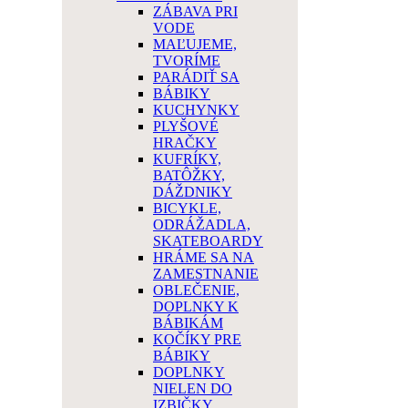
ZÁBAVA PRI
VODE
MAĽUJEME,
TVORÍME
PARÁDIŤ SA
BÁBIKY
KUCHYNKY
PLYŠOVÉ
HRAČKY
KUFRÍKY,
BATÔŽKY,
DÁŽDNIKY
BICYKLE,
ODRÁŽADLA,
SKATEBOARDY
HRÁME SA NA
ZAMESTNANIE
OBLEČENIE,
DOPLNKY K
BÁBIKÁM
KOČÍKY PRE
BÁBIKY
DOPLNKY
NIELEN DO
IZBIČKY