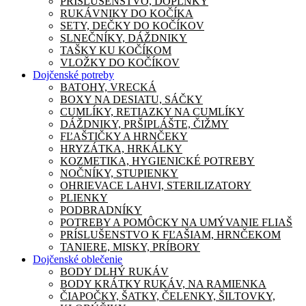
PRÍSLUŠENSTVO, DOPLNKY
RUKÁVNIKY DO KOČÍKA
SETY, DEČKY DO KOČÍKOV
SLNEČNÍKY, DÁŽDNIKY
TAŠKY KU KOČÍKOM
VLOŽKY DO KOČÍKOV
Dojčenské potreby
BATOHY, VRECKÁ
BOXY NA DESIATU, SÁČKY
CUMLÍKY, RETIAZKY NA CUMLÍKY
DÁŽDNIKY, PRŠIPLÁŠTE, ČIŽMY
FĽAŠTIČKY A HRNČEKY
HRYZÁTKA, HRKÁLKY
KOZMETIKA, HYGIENICKÉ POTREBY
NOČNÍKY, STUPIENKY
OHRIEVACE LAHVI, STERILIZATORY
PLIENKY
PODBRADNÍKY
POTREBY A POMÔCKY NA UMÝVANIE FLIAŠ
PRÍSLUŠENSTVO K FĽAŠIAM, HRNČEKOM
TANIERE, MISKY, PRÍBORY
Dojčenské oblečenie
BODY DLHÝ RUKÁV
BODY KRÁTKY RUKÁV, NA RAMIENKA
ČIAPOČKY, ŠATKY, ČELENKY, ŠILTOVKY,