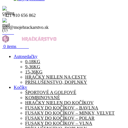
+421 910 656 862
info@mojehrackarstvo.sk
Menu
0.00
€
0
items
Autosedačky
0-18KG
9-36KG
15-36KG
HRAČKY NIELEN NA CESTY
PRÍSLUŠENSTVO, DOPLNKY
Kočíky
ŠPORTOVÉ A GOLFOVÉ
KOMBINOVANÉ
HRAČKY NIELEN DO KOČÍKOV
FUSAKY DO KOČÍKOV – BAVLNA
FUSAKY DO KOČÍKOV – MINKY, VELVET
FUSAKY DO KOČÍKOV – POLAR
FUSAKY DO KOČÍKOV – VLNA