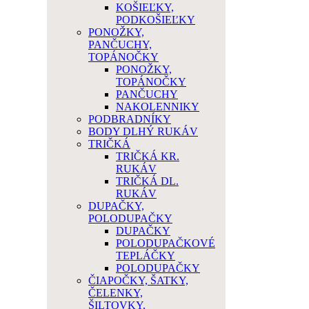
KOŠIEĽKY,
PODKOŠIEĽKY
PONOŽKY,
PANČUCHY,
TOPÁNOČKY
PONOŽKY,
TOPÁNOČKY
PANČUCHY
NAKOLENNIKY
PODBRADNÍKY
BODY DLHÝ RUKÁV
TRIČKÁ
TRIČKÁ KR.
RUKÁV
TRIČKÁ DL.
RUKÁV
DUPAČKY,
POLODUPAČKY
DUPAČKY
POLODUPAČKOVÉ
TEPLÁČKY
POLODUPAČKY
ČIAPOČKY, ŠATKY,
ČELENKY,
ŠILTOVKY,