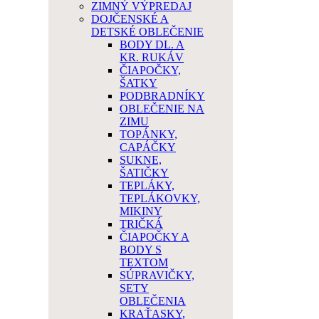
ZIMNÝ VÝPREDAJ
DOJČENSKÉ A
DETSKÉ OBLEČENIE
BODY DL. A
KR. RUKÁV
ČIAPOČKY,
ŠATKY
PODBRADNÍKY
OBLEČENIE NA
ZIMU
TOPÁNKY,
CAPÁČKY
SUKNE,
ŠATIČKY
TEPLÁKY,
TEPLÁKOVKY,
MIKINY
TRIČKÁ
ČIAPOČKY A
BODY S
TEXTOM
SÚPRAVIČKY,
SETY
OBLEČENIA
KRAŤASKY,