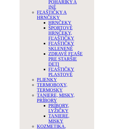
POHÁRIKY A
INÉ
FĽAŠTIČKY A
HRNČEKY
HRNČEKY
ŠPORTOVÉ
HRNČEKY,
FĽAŠTIČKY
FĽAŠTIČKY
SKLENENÉ
ZDRAVÉ FĽAŠE
PRE STARŠIE
DETI
FĽAŠTIČKY
PLASTOVÉ
PLIENKY
TERMOBOXY,
TERMOSKY
TANIERE, MISKY,
PRÍBORY
PRÍBORY,
LYŽIČKY
TANIERE,
MISKY
KOZMETIKA,