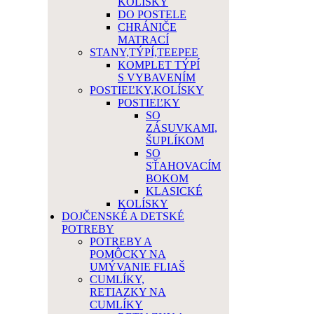
KOLÍSKY
DO POSTELE
CHRÁNIČE
MATRACÍ
STANY,TÝPÍ,TEEPEE
KOMPLET TÝPÍ
S VYBAVENÍM
POSTIEĽKY,KOLÍSKY
POSTIEĽKY
SO
ZÁSUVKAMI,
ŠUPLÍKOM
SO
SŤAHOVACÍM
BOKOM
KLASICKÉ
KOLÍSKY
DOJČENSKÉ A DETSKÉ
POTREBY
POTREBY A
POMÔCKY NA
UMÝVANIE FLIAŠ
CUMLÍKY,
RETIAZKY NA
CUMLÍKY