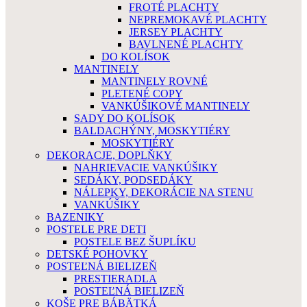
FROTÉ PLACHTY
NEPREMOKAVÉ PLACHTY
JERSEY PLACHTY
BAVLNENÉ PLACHTY
DO KOLÍSOK
MANTINELY
MANTINELY ROVNÉ
PLETENÉ COPY
VANKÚŠIKOVÉ MANTINELY
SADY DO KOLÍSOK
BALDACHÝNY, MOSKYTIÉRY
MOSKYTIÉRY
DEKORACJE, DOPLŇKY
NAHRIEVACIE VANKÚŠIKY
SEDÁKY, PODSEDÁKY
NÁLEPKY, DEKORÁCIE NA STENU
VANKÚŠIKY
BAZENIKY
POSTELE PRE DETI
POSTELE BEZ ŠUPLÍKU
DETSKÉ POHOVKY
POSTEĽNÁ BIELIZEŇ
PRESTIERADLA
POSTEĽNÁ BIELIZEŇ
KOŠE PRE BÁBÄTKÁ