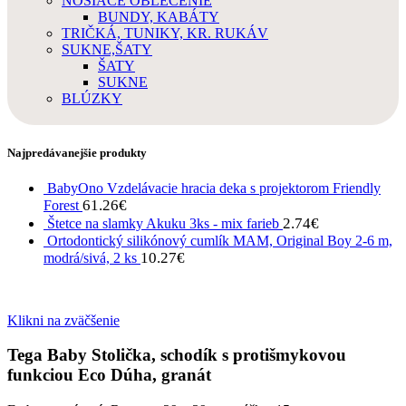
NOSIACE OBLEČENIE
BUNDY, KABÁTY
TRIČKÁ, TUNIKY, KR. RUKÁV
SUKNE,ŠATY
ŠATY
SUKNE
BLÚZKY
Najpredávanejšie produkty
BabyOno Vzdelávacie hracia deka s projektorom Friendly
61.26
€
Forest
2.74
€
Štetce na slamky Akuku 3ks - mix farieb
Ortodontický silikónový cumlík MAM, Original Boy 2-6 m,
10.27
€
modrá/sivá, 2 ks
Klikni na zväčšenie
Tega Baby Stolička, schodík s protišmykovou
funkciou Eco Dúha, granát