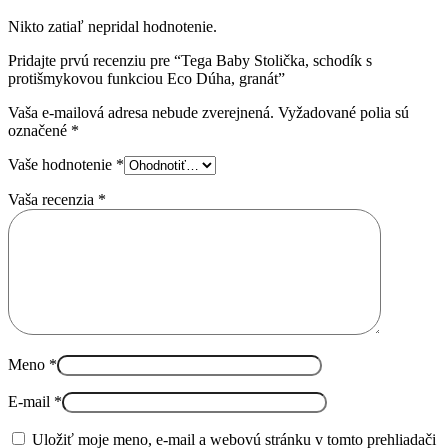
Nikto zatiaľ nepridal hodnotenie.
Pridajte prvú recenziu pre “Tega Baby Stolička, schodík s
protišmykovou funkciou Eco Dúha, granát”
Vaša e-mailová adresa nebude zverejnená.
Vyžadované polia sú
označené
*
Vaše hodnotenie
*
Vaša recenzia
*
Meno
*
E-mail
*
Uložiť moje meno, e-mail a webovú stránku v tomto prehliadači