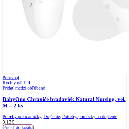
Porovnaj
Rýchly náhľad
Pridať medzi obľúbené
BabyOno Chrániče bradaviek Natural Nursing, vel.
M – 2 ks
Potreby pre mamičky
,
Dojčenie
,
Potreby, pomôcky na dojčenie
3.13
€
Pridať do košíka