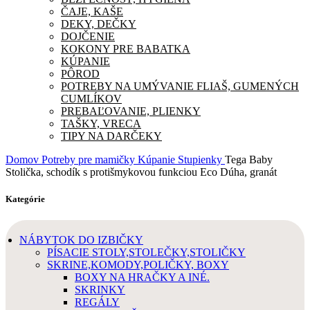
ČAJE, KAŠE
DEKY, DEČKY
DOJČENIE
KOKONY PRE BABATKA
KÚPANIE
PÔROD
POTREBY NA UMÝVANIE FLIAŠ, GUMENÝCH
CUMLÍKOV
PREBAĽOVANIE, PLIENKY
TAŠKY, VRECA
TIPY NA DARČEKY
Domov
Potreby pre mamičky
Kúpanie
Stupienky
Tega Baby
Stolička, schodík s protišmykovou funkciou Eco Dúha, granát
Kategórie
NÁBYTOK DO IZBIČKY
PÍSACIE STOLY,STOLEČKY,STOLIČKY
SKRINE,KOMODY,POLIČKY, BOXY
BOXY NA HRAČKY A INÉ.
SKRINKY
REGÁLY