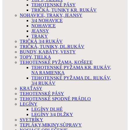
TEHOTENSKÉ PÁSY
TRIČKÁ, TUNIKY KR. RUKÁV
NOHAVICE, TRAKY, JEANSY
3/4 NOHAVICE
NOHAVICE
JEANSY
TRAKY
TRIČKÁ 3/4 RUKÁV
TRIČKÁ, TUNIKY, DL.RUKÁV
BUNDY, KABÁTY, VESTY
TOPY, TIELKA
TEHOTENSKÉ PYŽAMA, KOŠEĽE
TEHOTENSKÉ PYŽAMA KR. RUKÁV,
NA RAMIENKA
TEHOTENSKÉ PYŽAMA DL. RUKÁV,
3/4 RUKÁV
KRAŤASY
TEHOTENSKÉ PÁSY
TEHOTENSKÉ SPODNÉ PRÁDLO
LEGÍNY
LEGÍNY DLHÉ
LEGÍNY 3/4 DLŽKY
SVETRÍKY
TEPLÁKY,MIKINY,SÚPRAVY