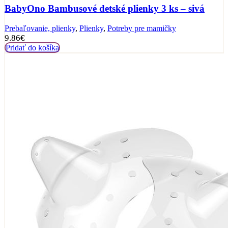
BabyOno Bambusové detské plienky 3 ks – sivá
Prebaľovanie, plienky
,
Plienky
,
Potreby pre mamičky
9.86
€
Pridať do košíka