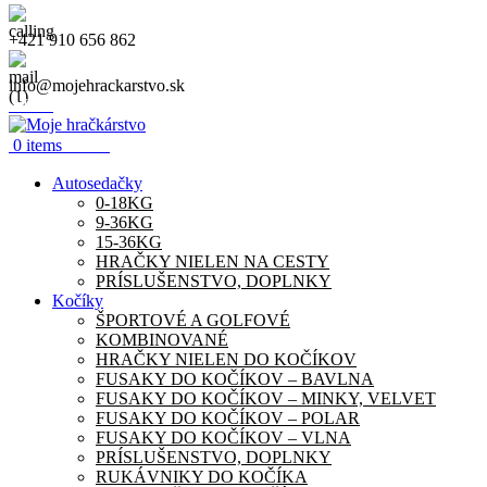
+421 910 656 862
info@mojehrackarstvo.sk
Menu
0.00
€
0
items
Autosedačky
0-18KG
9-36KG
15-36KG
HRAČKY NIELEN NA CESTY
PRÍSLUŠENSTVO, DOPLNKY
Kočíky
ŠPORTOVÉ A GOLFOVÉ
KOMBINOVANÉ
HRAČKY NIELEN DO KOČÍKOV
FUSAKY DO KOČÍKOV – BAVLNA
FUSAKY DO KOČÍKOV – MINKY, VELVET
FUSAKY DO KOČÍKOV – POLAR
FUSAKY DO KOČÍKOV – VLNA
PRÍSLUŠENSTVO, DOPLNKY
RUKÁVNIKY DO KOČÍKA