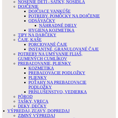
NOSENIE DETÍ - ŠATKY, NOSIDLÁ
DOJČENIE
DOJČIACE VANKÚŠE
POTREBY, POMÔCKY NA DOJČENIE
ODSÁVAČKY
NÁHRADNÉ DIELY
HYGIENA KOZMETIKA
TIPY NA DARČEKY
ČAJE, KAŠE
PORCIOVANÉ ČAJE
INSTANTNÉ, GRANULOVANÉ ČAJE
POTREBY NA UMÝVANIE FLIAŠ,
GUMENÝCH CUMLÍKOV
PREBAĽOVANIE, PLIENKY
KOZMETIKA
PREBAĽOVACIE PODLOŽKY
PLIENKY
POŤAHY NA PREBAĽOVACIE
PODLOŽKY
PRÍSLUŠENSTVO, VEDIERKA
PÔROD
TAŠKY, VRECA
DEKY, DEČKY
VÝPREDAJ, ZĽAVY, DOPREDAJ
ZIMNÝ VÝPREDAJ