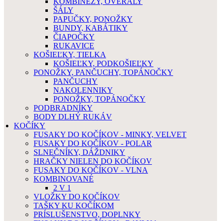
KOMBINÉZY, OVERALY
ŠÁLY
PAPUČKY, PONOŽKY
BUNDY, KABÁTIKY
ČIAPOČKY
RUKAVICE
KOŠIEĽKY, TIELKA
KOŠIEĽKY, PODKOŠIEĽKY
PONOŽKY, PANČUCHY, TOPÁNOČKY
PANČUCHY
NAKOLENNIKY
PONOŽKY, TOPÁNOČKY
PODBRADNÍKY
BODY DLHÝ RUKÁV
KOČÍKY
FUSAKY DO KOČÍKOV - MINKY, VELVET
FUSAKY DO KOČÍKOV - POLAR
SLNEČNÍKY, DÁŽDNIKY
HRAČKY NIELEN DO KOČÍKOV
FUSAKY DO KOČÍKOV - VLNA
KOMBINOVANÉ
2 V 1
VLOŽKY DO KOČÍKOV
TAŠKY KU KOČÍKOM
PRÍSLUŠENSTVO, DOPLNKY