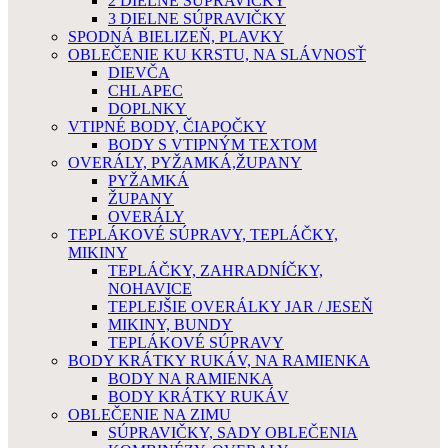
2 DIELNE SÚPRAVIČKY
3 DIELNE SÚPRAVIČKY
SPODNÁ BIELIZEŇ, PLAVKY
OBLEČENIE KU KRSTU, NA SLÁVNOSŤ
DIEVČA
CHLAPEC
DOPLNKY
VTIPNÉ BODY, ČIAPOČKY
BODY S VTIPNÝM TEXTOM
OVERÁLY, PYŽAMKÁ,ŽUPANY
PYŽAMKÁ
ŽUPANY
OVERÁLY
TEPLÁKOVÉ SÚPRAVY, TEPLÁČKY,
MIKINY
TEPLÁČKY, ZAHRADNÍČKY,
NOHAVICE
TEPLEJŠIE OVERÁLKY JAR / JESEŇ
MIKINY, BUNDY
TEPLÁKOVÉ SÚPRAVY
BODY KRÁTKY RUKÁV, NA RAMIENKA
BODY NA RAMIENKA
BODY KRÁTKY RUKÁV
OBLEČENIE NA ZIMU
SÚPRAVIČKY, SADY OBLEČENIA