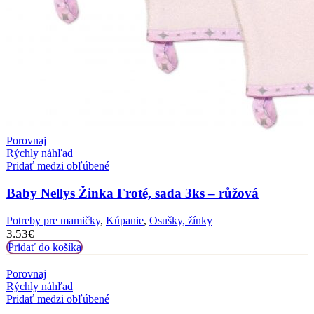
Porovnaj
Rýchly náhľad
Pridať medzi obľúbené
Baby Nellys Žinka Froté, sada 3ks – růžová
Potreby pre mamičky
,
Kúpanie
,
Osušky, žínky
3.53
€
Pridať do košíka
Porovnaj
Rýchly náhľad
Pridať medzi obľúbené