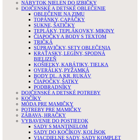
NÁBYTOK NIELEN DO IZBIČKY
DOJČENSKÉ A DETSKÉ OBLEČENIE
OBLEČENIE NA ZIMU
TOPÁNKY, CAPÁČKY
SUKNE, ŠATIČKY
TEPLÁKY, TEPLÁKOVKY, MIKINY
ČIAPOČKY A BODY S TEXTOM
TRIČKÁ
SÚPRAVIČKY, SETY OBLEČENIA
KRAŤASKY, LEGÍNY, SPODNÁ
BIELIZEŇ
KOŠIEĽKY, KABÁTIKY, TIELKA
OVERÁLKY, PYŽAMKÁ
BODY DL. A KR. RUKÁV
ČIAPOČKY, ŠATKY
PODBRADNÍKY
DOJČENSKÉ A DETSKÉ POTREBY
KOČÍKY
MÓDA PRE MAMIČKY
POTREBY PRE MAMIČKY
ZÁBAVA, HRAČKY
VYBAVENIE DO POSTIEĽOK
SADY S MANTINELOM
SADY DO KOČÍKOV, KOLÍSOK
VIACDIELNE SADY, SADY KOMPLET