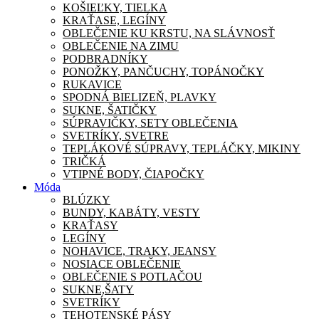
KOŠIEĽKY, TIELKA
KRAŤASE, LEGÍNY
OBLEČENIE KU KRSTU, NA SLÁVNOSŤ
OBLEČENIE NA ZIMU
PODBRADNÍKY
PONOŽKY, PANČUCHY, TOPÁNOČKY
RUKAVICE
SPODNÁ BIELIZEŇ, PLAVKY
SUKNE, ŠATIČKY
SÚPRAVIČKY, SETY OBLEČENIA
SVETRÍKY, SVETRE
TEPLÁKOVÉ SÚPRAVY, TEPLÁČKY, MIKINY
TRIČKÁ
VTIPNÉ BODY, ČIAPOČKY
Móda
BLÚZKY
BUNDY, KABÁTY, VESTY
KRAŤASY
LEGÍNY
NOHAVICE, TRAKY, JEANSY
NOSIACE OBLEČENIE
OBLEČENIE S POTLAČOU
SUKNE,ŠATY
SVETRÍKY
TEHOTENSKÉ PÁSY