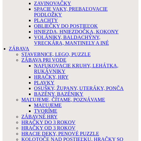
ZAVINOVAČKY
SPACIE VAKY, PREBAĽOVACIE
PODLOŽKY
PLACHTY
OBLIEČKY DO POSTIEĽOK
HNIEZDA, HNIEZDOČKA, KOKONY
VOLÁNIKY, BALDACHÝNY,
VRECKÁRA, MANTINELY A INÉ
ZÁBAVA
STAVEBNICE, LEGO, PUZZLE
ZÁBAVA PRI VODE
NAFUKOVACIE KRUHY, LEHÁTKA,
RUKÁVNIKY
HRAČKY, HRY
PLAVKY
OSUŠKY, ŽUPANY, UTERÁKY, PONČA
BAZÉNY, BAZÉNIKY
MAĽUJEME, ČÍTAME, POZNÁVAME
MAĽUJEME
TVORÍME
ZÁBAVNÉ HRY
HRAČKY DO 3 ROKOV
HRAČKY OD 3 ROKOV
HRACIE DEKY, PENOVÉ PUZZLE
KOLOTOČE NAD POSTIEĽKU, HRAČKY SO