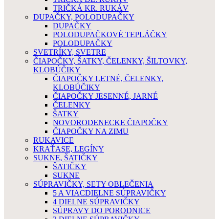
TRIČKÁ KR. RUKÁV
DUPAČKY, POLODUPAČKY
DUPAČKY
POLODUPAČKOVÉ TEPLÁČKY
POLODUPAČKY
SVETRÍKY, SVETRE
ČIAPOČKY, ŠATKY, ČELENKY, ŠILTOVKY,
KLOBÚČIKY
ČIAPOČKY LETNÉ, ČELENKY,
KLOBÚČIKY
ČIAPOČKY JESENNÉ, JARNÉ
ČELENKY
ŠATKY
NOVORODENECKE ČIAPOČKY
ČIAPOČKY NA ZIMU
RUKAVICE
KRAŤASE, LEGÍNY
SUKNE, ŠATIČKY
ŠATIČKY
SUKNE
SÚPRAVIČKY, SETY OBLEČENIA
5 A VIACDIELNE SÚPRAVIČKY
4 DIELNE SÚPRAVIČKY
SÚPRAVY DO PORODNICE