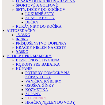
FUSAKY DO KOČÍKOV - BAVLNA
ŠPORTOVÉ A GOLFOVÉ
SETY, DEČKY DO KOČÍKOV
LUXUSNÉ SETY
KLASICKÉ SETY
DEČKY
RUKÁVNIKY DO KOČÍKA
AUTOSEDAČKY
15-36KG
0-18KG
PRÍSLUŠENSTVO, DOPLNKY
HRAČKY NIELEN NA CESTY
9-36KG
POTREBY PRE MAMIČKY
BEZPEČNOSŤ, HYGIENA
KOKONY PRE BABATKA
KÚPANIE
POTREBY, POMÔCKY NA
KÚPANIELIKY
VANIČKY, KÝBLIKY
OSUŠKY, ŽÍNKY
KOZMETIKA
ŽUPANY
STUPIENKY
HRAČKY NIELEN DO VODY