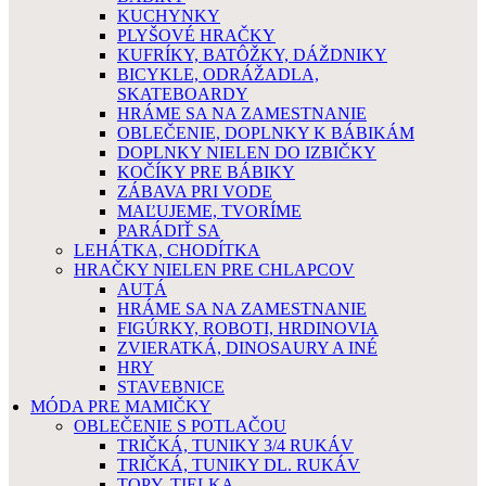
KUCHYNKY
PLYŠOVÉ HRAČKY
KUFRÍKY, BATÔŽKY, DÁŽDNIKY
BICYKLE, ODRÁŽADLA,
SKATEBOARDY
HRÁME SA NA ZAMESTNANIE
OBLEČENIE, DOPLNKY K BÁBIKÁM
DOPLNKY NIELEN DO IZBIČKY
KOČÍKY PRE BÁBIKY
ZÁBAVA PRI VODE
MAĽUJEME, TVORÍME
PARÁDIŤ SA
LEHÁTKA, CHODÍTKA
HRAČKY NIELEN PRE CHLAPCOV
AUTÁ
HRÁME SA NA ZAMESTNANIE
FIGÚRKY, ROBOTI, HRDINOVIA
ZVIERATKÁ, DINOSAURY A INÉ
HRY
STAVEBNICE
MÓDA PRE MAMIČKY
OBLEČENIE S POTLAČOU
TRIČKÁ, TUNIKY 3/4 RUKÁV
TRIČKÁ, TUNIKY DL. RUKÁV
TOPY, TIELKA