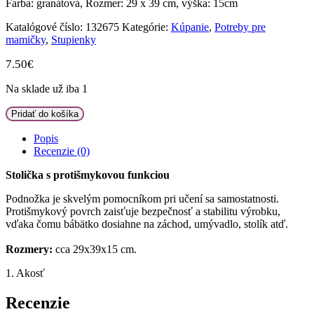
Farba: granátová, Rozmer: 29 x 39 cm, výška: 15cm
Katalógové číslo:
132675
Kategórie:
Kúpanie
,
Potreby pre
mamičky
,
Stupienky
7.50
€
Na sklade už iba 1
množstvo
Pridať do košíka
Tega
Baby
Popis
Stolička,
Recenzie (0)
schodík
s
Stolička s protišmykovou funkciou
protišmykovou
Podnožka je skvelým pomocníkom pri učení sa samostatnosti.
funkciou
Protišmykový povrch zaisťuje bezpečnosť a stabilitu výrobku,
Eco
vďaka čomu bábätko dosiahne na záchod, umývadlo, stolík atď.
Dúha,
granát
Rozmery:
cca 29x39x15 cm.
1. Akosť
Recenzie