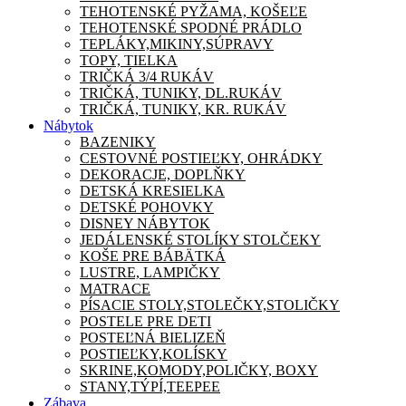
TEHOTENSKÉ PYŽAMA, KOŠEĽE
TEHOTENSKÉ SPODNÉ PRÁDLO
TEPLÁKY,MIKINY,SÚPRAVY
TOPY, TIELKA
TRIČKÁ 3/4 RUKÁV
TRIČKÁ, TUNIKY, DL.RUKÁV
TRIČKÁ, TUNIKY, KR. RUKÁV
Nábytok
BAZENIKY
CESTOVNÉ POSTIEĽKY, OHRÁDKY
DEKORACJE, DOPLŇKY
DETSKÁ KRESIELKA
DETSKÉ POHOVKY
DISNEY NÁBYTOK
JEDÁLENSKÉ STOLÍKY STOLČEKY
KOŠE PRE BÁBÄTKÁ
LUSTRE, LAMPIČKY
MATRACE
PÍSACIE STOLY,STOLEČKY,STOLIČKY
POSTELE PRE DETI
POSTEĽNÁ BIELIZEŇ
POSTIEĽKY,KOLÍSKY
SKRINE,KOMODY,POLIČKY, BOXY
STANY,TÝPÍ,TEEPEE
Zábava