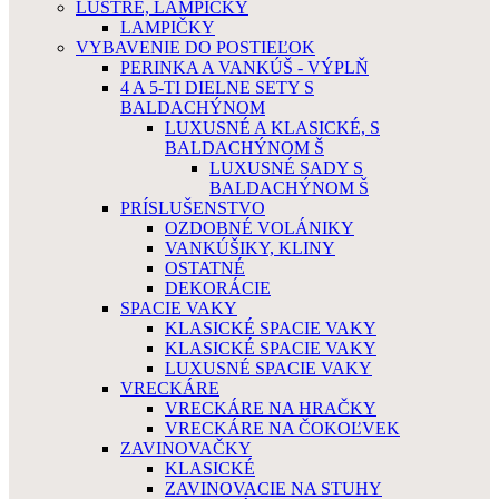
LUSTRE, LAMPIČKY
LAMPIČKY
VYBAVENIE DO POSTIEĽOK
PERINKA A VANKÚŠ - VÝPLŇ
4 A 5-TI DIELNE SETY S
BALDACHÝNOM
LUXUSNÉ A KLASICKÉ, S
BALDACHÝNOM Š
LUXUSNÉ SADY S
BALDACHÝNOM Š
PRÍSLUŠENSTVO
OZDOBNÉ VOLÁNIKY
VANKÚŠIKY, KLINY
OSTATNÉ
DEKORÁCIE
SPACIE VAKY
KLASICKÉ SPACIE VAKY
KLASICKÉ SPACIE VAKY
LUXUSNÉ SPACIE VAKY
VRECKÁRE
VRECKÁRE NA HRAČKY
VRECKÁRE NA ČOKOĽVEK
ZAVINOVAČKY
KLASICKÉ
ZAVINOVACIE NA STUHY