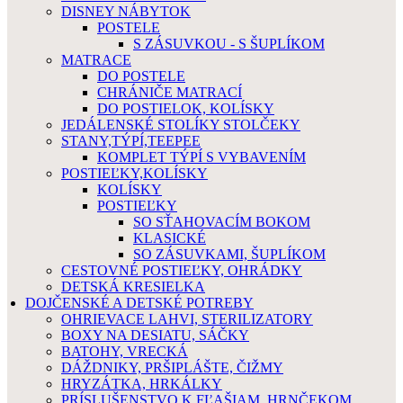
DISNEY NÁBYTOK
POSTELE
S ZÁSUVKOU - S ŠUPLÍKOM
MATRACE
DO POSTELE
CHRÁNIČE MATRACÍ
DO POSTIELOK, KOLÍSKY
JEDÁLENSKÉ STOLÍKY STOLČEKY
STANY,TÝPÍ,TEEPEE
KOMPLET TÝPÍ S VYBAVENÍM
POSTIEĽKY,KOLÍSKY
KOLÍSKY
POSTIEĽKY
SO SŤAHOVACÍM BOKOM
KLASICKÉ
SO ZÁSUVKAMI, ŠUPLÍKOM
CESTOVNÉ POSTIEĽKY, OHRÁDKY
DETSKÁ KRESIELKA
DOJČENSKÉ A DETSKÉ POTREBY
OHRIEVACE LAHVI, STERILIZATORY
BOXY NA DESIATU, SÁČKY
BATOHY, VRECKÁ
DÁŽDNIKY, PRŠIPLÁŠTE, ČIŽMY
HRYZÁTKA, HRKÁLKY
PRÍSLUŠENSTVO K FĽAŠIAM, HRNČEKOM