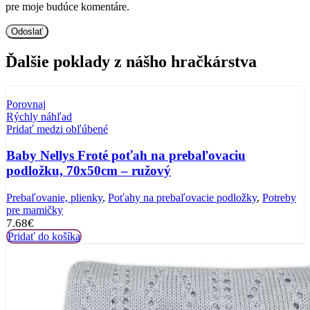
pre moje budúce komentáre.
Ďalšie poklady z nášho hračkárstva
Porovnaj
Rýchly náhľad
Pridať medzi obľúbené
Baby Nellys Froté poťah na prebaľovaciu
podložku, 70x50cm – ružový
Prebaľovanie, plienky
,
Poťahy na prebaľovacie podložky
,
Potreby
pre mamičky
7.68
€
Pridať do košíka