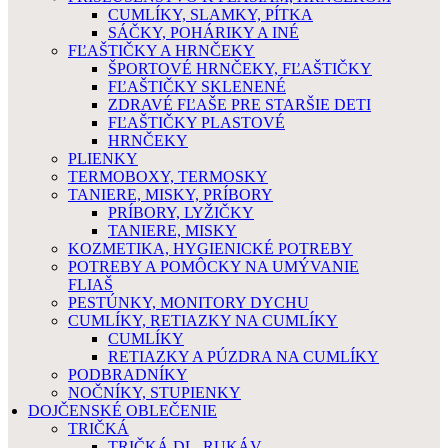
CUMLÍKY, SLAMKY, PÍTKA
SÁČKY, POHÁRIKY A INÉ
FĽAŠTIČKY A HRNČEKY
ŠPORTOVÉ HRNČEKY, FĽAŠTIČKY
FĽAŠTIČKY SKLENENÉ
ZDRAVÉ FĽAŠE PRE STARŠIE DETI
FĽAŠTIČKY PLASTOVÉ
HRNČEKY
PLIENKY
TERMOBOXY, TERMOSKY
TANIERE, MISKY, PRÍBORY
PRÍBORY, LYŽIČKY
TANIERE, MISKY
KOZMETIKA, HYGIENICKÉ POTREBY
POTREBY A POMÔCKY NA UMÝVANIE
FLIAŠ
PESTÚNKY, MONITORY DYCHU
CUMLÍKY, RETIAZKY NA CUMLÍKY
CUMLÍKY
RETIAZKY A PÚZDRA NA CUMLÍKY
PODBRADNÍKY
NOČNÍKY, STUPIENKY
DOJČENSKÉ OBLEČENIE
TRIČKÁ
TRIČKÁ DL. RUKÁV