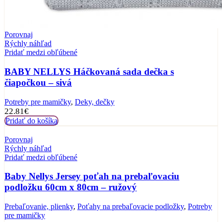
Porovnaj
Rýchly náhľad
Pridať medzi obľúbené
BABY NELLYS Háčkovaná sada dečka s
čiapočkou – sivá
Potreby pre mamičky
,
Deky, dečky
22.81
€
Pridať do košíka
Porovnaj
Rýchly náhľad
Pridať medzi obľúbené
Baby Nellys Jersey poťah na prebaľovaciu
podložku 60cm x 80cm – ružový
Prebaľovanie, plienky
,
Poťahy na prebaľovacie podložky
,
Potreby
pre mamičky