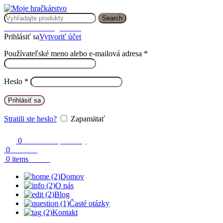
Search
Prihlásenie / Registrácia
Prihlásiť sa
Vytvoriť účet
Používateľské meno alebo e-mailová adresa
*
Heslo
*
Prihlásiť sa
Stratili ste heslo?
Zapamätať
0
Obľúbené produkty
0
Porovnaj
0.00
€
0
items
Domov
O nás
Blog
Časté otázky
Kontakt