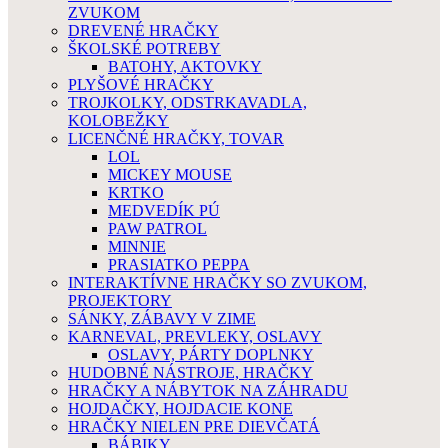
ZVUKOM
DREVENÉ HRAČKY
ŠKOLSKÉ POTREBY
BATOHY, AKTOVKY
PLYŠOVÉ HRAČKY
TROJKOLKY, ODSTRKAVADLA,
KOLOBEŽKY
LICENČNÉ HRAČKY, TOVAR
LOL
MICKEY MOUSE
KRTKO
MEDVEDÍK PÚ
PAW PATROL
MINNIE
PRASIATKO PEPPA
INTERAKTÍVNE HRAČKY SO ZVUKOM,
PROJEKTORY
SÁNKY, ZÁBAVY V ZIME
KARNEVAL, PREVLEKY, OSLAVY
OSLAVY, PÁRTY DOPLNKY
HUDOBNÉ NÁSTROJE, HRAČKY
HRAČKY A NÁBYTOK NA ZÁHRADU
HOJDAČKY, HOJDACIE KONE
HRAČKY NIELEN PRE DIEVČATÁ
BÁBIKY