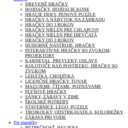
DREVENÉ HRAČKY
HOJDAČKY, HOJDACIE KONE
HRACIE DEKY, PENOVÉ PUZZLE
HRAČKY A NÁBYTOK NA ZÁHRADU
HRAČKY DO 3 ROKOV
HRAČKY NIELEN PRE CHLAPCOV
HRAČKY NIELEN PRE DIEVČATÁ
HRAČKY OD 3 ROKOV
HUDOBNÉ NÁSTROJE, HRAČKY
INTERAKTÍVNE HRAČKY SO ZVUKOM,
PROJEKTORY
KARNEVAL, PREVLEKY, OSLAVY
KOLOTOČE NAD POSTIEĽKU, HRAČKY SO
ZVUKOM
LEHÁTKA, CHODÍTKA
LICENČNÉ HRAČKY, TOVAR
MAĽUJEME, ČÍTAME, POZNÁVAME
PLYŠOVÉ HRAČKY
SÁNKY, ZÁBAVY V ZIME
ŠKOLSKÉ POTREBY
STAVEBNICE, LEGO, PUZZLE
TROJKOLKY, ODSTRKAVADLA, KOLOBEŽKY
ZÁBAVA PRI VODE
Pre mamičky
BEZPEČNOSŤ, HYGIENA