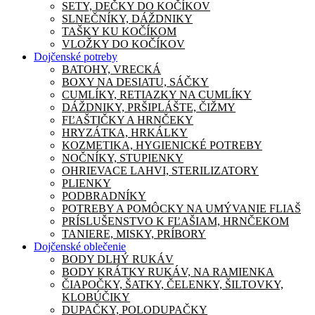
SETY, DEČKY DO KOČÍKOV
SLNEČNÍKY, DÁŽDNIKY
TAŠKY KU KOČÍKOM
VLOŽKY DO KOČÍKOV
Dojčenské potreby
BATOHY, VRECKÁ
BOXY NA DESIATU, SÁČKY
CUMLÍKY, RETIAZKY NA CUMLÍKY
DÁŽDNIKY, PRŠIPLÁŠTE, ČIŽMY
FĽAŠTIČKY A HRNČEKY
HRYZÁTKA, HRKÁLKY
KOZMETIKA, HYGIENICKÉ POTREBY
NOČNÍKY, STUPIENKY
OHRIEVACE LAHVI, STERILIZATORY
PLIENKY
PODBRADNÍKY
POTREBY A POMÔCKY NA UMÝVANIE FLIAŠ
PRÍSLUŠENSTVO K FĽAŠIAM, HRNČEKOM
TANIERE, MISKY, PRÍBORY
Dojčenské oblečenie
BODY DLHÝ RUKÁV
BODY KRÁTKY RUKÁV, NA RAMIENKA
ČIAPOČKY, ŠATKY, ČELENKY, ŠILTOVKY,
KLOBÚČIKY
DUPAČKY, POLODUPAČKY