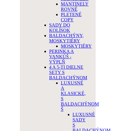
MANTINELY
ROVNÉ
PLETENÉ
COPY
SADY DO
KOLÍSOK
BALDACHÝNY,
MOSKYTIÉRY
MOSKYTIÉRY
PERINKA A
VANKÚŠ -
VÝPLŇ
4 A 5-TI DIELNE
SETY S
BALDACHÝNOM
LUXUSNÉ
A
KLASICKÉ,
S
BALDACHÝNOM
Š
LUXUSNÉ
SADY
S
BALDACHÝNOM