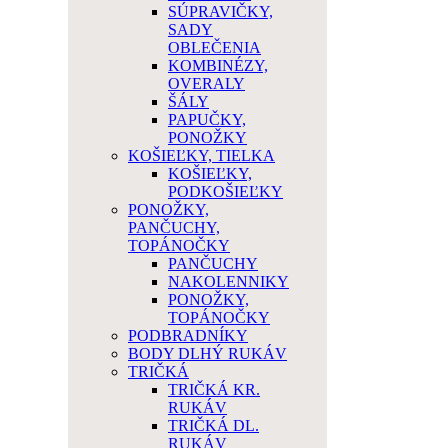
SÚPRAVIČKY,
SADY
OBLEČENIA
KOMBINÉZY,
OVERALY
ŠÁLY
PAPUČKY,
PONOŽKY
KOŠIEĽKY, TIELKA
KOŠIEĽKY,
PODKOŠIEĽKY
PONOŽKY,
PANČUCHY,
TOPÁNOČKY
PANČUCHY
NAKOLENNIKY
PONOŽKY,
TOPÁNOČKY
PODBRADNÍKY
BODY DLHÝ RUKÁV
TRIČKÁ
TRIČKÁ KR.
RUKÁV
TRIČKÁ DL.
RUKÁV