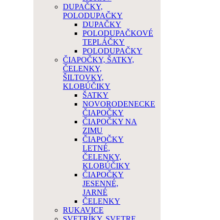
DUPAČKY,
POLODUPAČKY
DUPAČKY
POLODUPAČKOVÉ
TEPLÁČKY
POLODUPAČKY
ČIAPOČKY, ŠATKY,
ČELENKY,
ŠILTOVKY,
KLOBÚČIKY
ŠATKY
NOVORODENECKE
ČIAPOČKY
ČIAPOČKY NA
ZIMU
ČIAPOČKY
LETNÉ,
ČELENKY,
KLOBÚČIKY
ČIAPOČKY
JESENNÉ,
JARNÉ
ČELENKY
RUKAVICE
SVETRÍKY, SVETRE