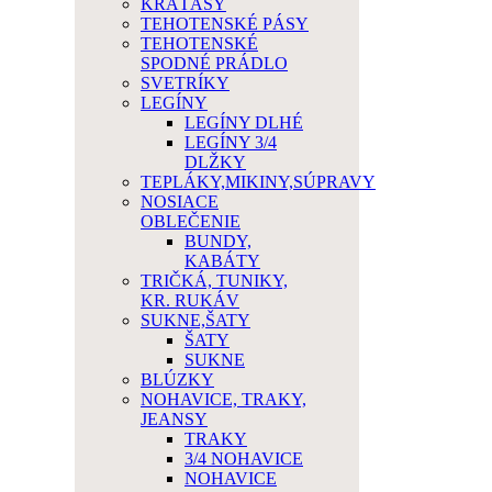
KRAŤASY
TEHOTENSKÉ PÁSY
TEHOTENSKÉ
SPODNÉ PRÁDLO
SVETRÍKY
LEGÍNY
LEGÍNY DLHÉ
LEGÍNY 3/4
DLŽKY
TEPLÁKY,MIKINY,SÚPRAVY
NOSIACE
OBLEČENIE
BUNDY,
KABÁTY
TRIČKÁ, TUNIKY,
KR. RUKÁV
SUKNE,ŠATY
ŠATY
SUKNE
BLÚZKY
NOHAVICE, TRAKY,
JEANSY
TRAKY
3/4 NOHAVICE
NOHAVICE