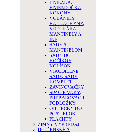
HNIEZDA,
HNIEZDOČKA,
KOKONY
VOLÁNIKY,
BALDACHÝNY,
VRECKÁRA,
MANTINELY A
INÉ
SADY S
MANTINELOM
SADY DO
KOČÍKOV,
KOLÍSOK
VIACDIELNE
SADY, SADY
KOMPLET
ZAVINOVAČKY
SPACIE VAKY,
PREBAĽOVACIE
PODLOŽKY
OBLIEČKY DO
POSTIEĽOK
PLACHTY
ZIMNÝ VÝPREDAJ
DOJČENSKÉ A