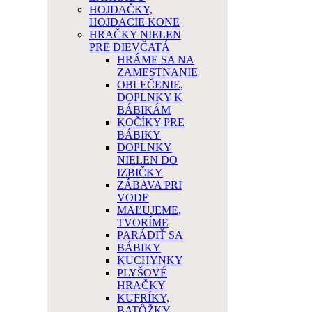
HOJDAČKY,
HOJDACIE KONE
HRAČKY NIELEN
PRE DIEVČATÁ
HRÁME SA NA
ZAMESTNANIE
OBLEČENIE,
DOPLNKY K
BÁBIKÁM
KOČÍKY PRE
BÁBIKY
DOPLNKY
NIELEN DO
IZBIČKY
ZÁBAVA PRI
VODE
MAĽUJEME,
TVORÍME
PARÁDIŤ SA
BÁBIKY
KUCHYNKY
PLYŠOVÉ
HRAČKY
KUFRÍKY,
BATÔŽKY,