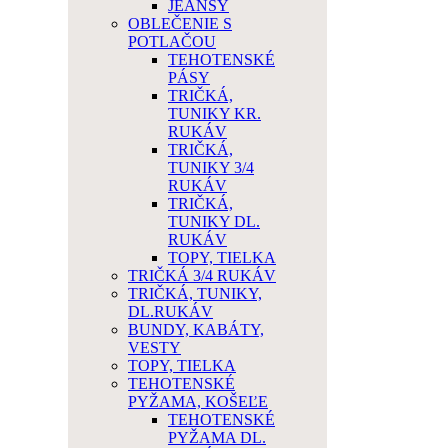
JEANSY
OBLEČENIE S
POTLAČOU
TEHOTENSKÉ
PÁSY
TRIČKÁ,
TUNIKY KR.
RUKÁV
TRIČKÁ,
TUNIKY 3/4
RUKÁV
TRIČKÁ,
TUNIKY DL.
RUKÁV
TOPY, TIELKA
TRIČKÁ 3/4 RUKÁV
TRIČKÁ, TUNIKY,
DL.RUKÁV
BUNDY, KABÁTY,
VESTY
TOPY, TIELKA
TEHOTENSKÉ
PYŽAMA, KOŠEĽE
TEHOTENSKÉ
PYŽAMA DL.