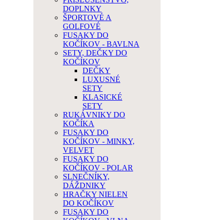
DOPLNKY
ŠPORTOVÉ A
GOLFOVÉ
FUSAKY DO
KOČÍKOV - BAVLNA
SETY, DEČKY DO
KOČÍKOV
DEČKY
LUXUSNÉ
SETY
KLASICKÉ
SETY
RUKÁVNIKY DO
KOČÍKA
FUSAKY DO
KOČÍKOV - MINKY,
VELVET
FUSAKY DO
KOČÍKOV - POLAR
SLNEČNÍKY,
DÁŽDNIKY
HRAČKY NIELEN
DO KOČÍKOV
FUSAKY DO