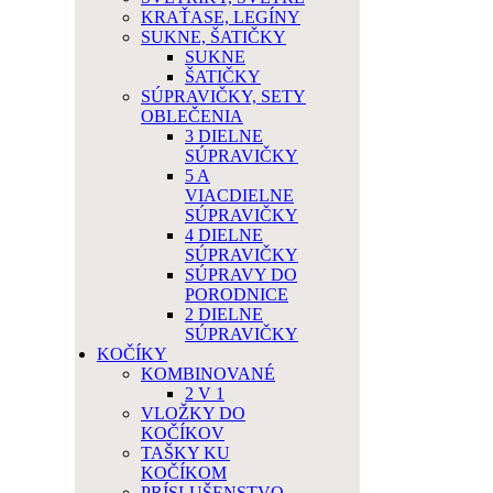
KRAŤASE, LEGÍNY
SUKNE, ŠATIČKY
SUKNE
ŠATIČKY
SÚPRAVIČKY, SETY
OBLEČENIA
3 DIELNE
SÚPRAVIČKY
5 A
VIACDIELNE
SÚPRAVIČKY
4 DIELNE
SÚPRAVIČKY
SÚPRAVY DO
PORODNICE
2 DIELNE
SÚPRAVIČKY
KOČÍKY
KOMBINOVANÉ
2 V 1
VLOŽKY DO
KOČÍKOV
TAŠKY KU
KOČÍKOM
PRÍSLUŠENSTVO,