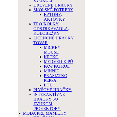
ZVUKOM
DREVENÉ HRAČKY
ŠKOLSKÉ POTREBY
BATOHY,
AKTOVKY
TROJKOLKY,
ODSTRKAVADLA,
KOLOBEŽKY
LICENČNÉ HRAČKY,
TOVAR
MICKEY
MOUSE
KRTKO
MEDVEDÍK PÚ
PAW PATROL
MINNIE
PRASIATKO
PEPPA
LOL
PLYŠOVÉ HRAČKY
INTERAKTÍVNE
HRAČKY SO
ZVUKOM,
PROJEKTORY
MÓDA PRE MAMIČKY