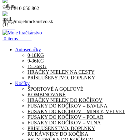
+421 910 656 862
info@mojehrackarstvo.sk
Menu
0.00
€
0
items
Autosedačky
0-18KG
9-36KG
15-36KG
HRAČKY NIELEN NA CESTY
PRÍSLUŠENSTVO, DOPLNKY
Kočíky
ŠPORTOVÉ A GOLFOVÉ
KOMBINOVANÉ
HRAČKY NIELEN DO KOČÍKOV
FUSAKY DO KOČÍKOV – BAVLNA
FUSAKY DO KOČÍKOV – MINKY, VELVET
FUSAKY DO KOČÍKOV – POLAR
FUSAKY DO KOČÍKOV – VLNA
PRÍSLUŠENSTVO, DOPLNKY
RUKÁVNIKY DO KOČÍKA
SETY, DEČKY DO KOČÍKOV