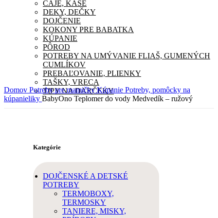
ČAJE, KAŠE
DEKY, DEČKY
DOJČENIE
KOKONY PRE BABATKA
KÚPANIE
PÔROD
POTREBY NA UMÝVANIE FLIAŠ, GUMENÝCH
CUMLÍKOV
PREBAĽOVANIE, PLIENKY
TAŠKY, VRECA
Domov
Potreby pre mamičky
Kúpanie
Potreby, pomôcky na
TIPY NA DARČEKY
kúpanieliky
BabyOno Teplomer do vody Medvedík – ružový
Kategórie
DOJČENSKÉ A DETSKÉ
POTREBY
TERMOBOXY,
TERMOSKY
TANIERE, MISKY,