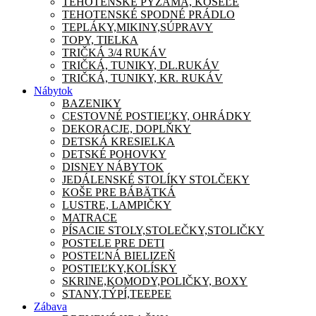
TEHOTENSKÉ PYŽAMA, KOŠEĽE
TEHOTENSKÉ SPODNÉ PRÁDLO
TEPLÁKY,MIKINY,SÚPRAVY
TOPY, TIELKA
TRIČKÁ 3/4 RUKÁV
TRIČKÁ, TUNIKY, DL.RUKÁV
TRIČKÁ, TUNIKY, KR. RUKÁV
Nábytok
BAZENIKY
CESTOVNÉ POSTIEĽKY, OHRÁDKY
DEKORACJE, DOPLŇKY
DETSKÁ KRESIELKA
DETSKÉ POHOVKY
DISNEY NÁBYTOK
JEDÁLENSKÉ STOLÍKY STOLČEKY
KOŠE PRE BÁBÄTKÁ
LUSTRE, LAMPIČKY
MATRACE
PÍSACIE STOLY,STOLEČKY,STOLIČKY
POSTELE PRE DETI
POSTEĽNÁ BIELIZEŇ
POSTIEĽKY,KOLÍSKY
SKRINE,KOMODY,POLIČKY, BOXY
STANY,TÝPÍ,TEEPEE
Zábava