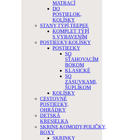
MATRACÍ
DO
POSTIELOK,
KOLÍSKY
STANY,TÝPÍ,TEEPEE
KOMPLET TÝPÍ
S VYBAVENÍM
POSTIEĽKY,KOLÍSKY
POSTIEĽKY
SO
SŤAHOVACÍM
BOKOM
KLASICKÉ
SO
ZÁSUVKAMI,
ŠUPLÍKOM
KOLÍSKY
CESTOVNÉ
POSTIEĽKY,
OHRÁDKY
DETSKÁ
KRESIELKA
SKRINE,KOMODY,POLIČKY,
BOXY
SKRINKY