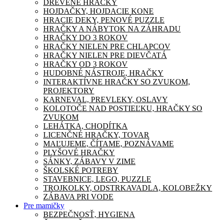
DREVENÉ HRAČKY
HOJDAČKY, HOJDACIE KONE
HRACIE DEKY, PENOVÉ PUZZLE
HRAČKY A NÁBYTOK NA ZÁHRADU
HRAČKY DO 3 ROKOV
HRAČKY NIELEN PRE CHLAPCOV
HRAČKY NIELEN PRE DIEVČATÁ
HRAČKY OD 3 ROKOV
HUDOBNÉ NÁSTROJE, HRAČKY
INTERAKTÍVNE HRAČKY SO ZVUKOM,
PROJEKTORY
KARNEVAL, PREVLEKY, OSLAVY
KOLOTOČE NAD POSTIEĽKU, HRAČKY SO
ZVUKOM
LEHÁTKA, CHODÍTKA
LICENČNÉ HRAČKY, TOVAR
MAĽUJEME, ČÍTAME, POZNÁVAME
PLYŠOVÉ HRAČKY
SÁNKY, ZÁBAVY V ZIME
ŠKOLSKÉ POTREBY
STAVEBNICE, LEGO, PUZZLE
TROJKOLKY, ODSTRKAVADLA, KOLOBEŽKY
ZÁBAVA PRI VODE
Pre mamičky
BEZPEČNOSŤ, HYGIENA