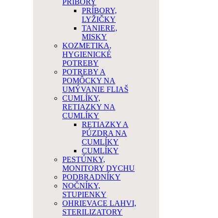
PRÍBORY
PRÍBORY,
LYŽIČKY
TANIERE,
MISKY
KOZMETIKA,
HYGIENICKÉ
POTREBY
POTREBY A
POMÔCKY NA
UMÝVANIE FLIAŠ
CUMLÍKY,
RETIAZKY NA
CUMLÍKY
RETIAZKY A
PÚZDRA NA
CUMLÍKY
CUMLÍKY
PESTÚNKY,
MONITORY DYCHU
PODBRADNÍKY
NOČNÍKY,
STUPIENKY
OHRIEVACE LAHVI,
STERILIZATORY