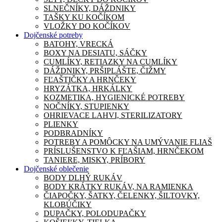
SLNEČNÍKY, DÁŽDNIKY
TAŠKY KU KOČÍKOM
VLOŽKY DO KOČÍKOV
Dojčenské potreby
BATOHY, VRECKÁ
BOXY NA DESIATU, SÁČKY
CUMLÍKY, RETIAZKY NA CUMLÍKY
DÁŽDNIKY, PRŠIPLÁŠTE, ČIŽMY
FĽAŠTIČKY A HRNČEKY
HRYZÁTKA, HRKÁLKY
KOZMETIKA, HYGIENICKÉ POTREBY
NOČNÍKY, STUPIENKY
OHRIEVACE LAHVI, STERILIZATORY
PLIENKY
PODBRADNÍKY
POTREBY A POMÔCKY NA UMÝVANIE FLIAŠ
PRÍSLUŠENSTVO K FĽAŠIAM, HRNČEKOM
TANIERE, MISKY, PRÍBORY
Dojčenské oblečenie
BODY DLHÝ RUKÁV
BODY KRÁTKY RUKÁV, NA RAMIENKA
ČIAPOČKY, ŠATKY, ČELENKY, ŠILTOVKY,
KLOBÚČIKY
DUPAČKY, POLODUPAČKY