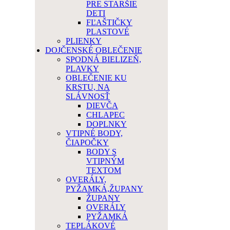
PRE STARŠIE
DETI
FĽAŠTIČKY
PLASTOVÉ
PLIENKY
DOJČENSKÉ OBLEČENIE
SPODNÁ BIELIZEŇ,
PLAVKY
OBLEČENIE KU
KRSTU, NA
SLÁVNOSŤ
DIEVČA
CHLAPEC
DOPLNKY
VTIPNÉ BODY,
ČIAPOČKY
BODY S
VTIPNÝM
TEXTOM
OVERÁLY,
PYŽAMKÁ,ŽUPANY
ŽUPANY
OVERÁLY
PYŽAMKÁ
TEPLÁKOVÉ