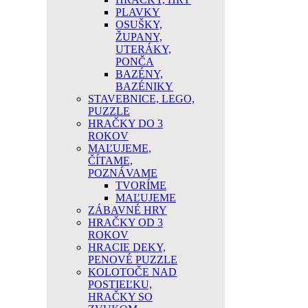
PLAVKY
OSUŠKY,
ŽUPANY,
UTERÁKY,
PONČA
BAZÉNY,
BAZÉNIKY
STAVEBNICE, LEGO,
PUZZLE
HRAČKY DO 3
ROKOV
MAĽUJEME,
ČÍTAME,
POZNÁVAME
TVORÍME
MAĽUJEME
ZÁBAVNÉ HRY
HRAČKY OD 3
ROKOV
HRACIE DEKY,
PENOVÉ PUZZLE
KOLOTOČE NAD
POSTIEĽKU,
HRAČKY SO