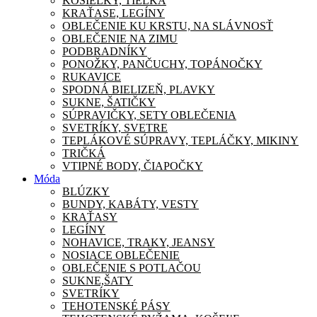
KOŠIEĽKY, TIELKA
KRAŤASE, LEGÍNY
OBLEČENIE KU KRSTU, NA SLÁVNOSŤ
OBLEČENIE NA ZIMU
PODBRADNÍKY
PONOŽKY, PANČUCHY, TOPÁNOČKY
RUKAVICE
SPODNÁ BIELIZEŇ, PLAVKY
SUKNE, ŠATIČKY
SÚPRAVIČKY, SETY OBLEČENIA
SVETRÍKY, SVETRE
TEPLÁKOVÉ SÚPRAVY, TEPLÁČKY, MIKINY
TRIČKÁ
VTIPNÉ BODY, ČIAPOČKY
Móda
BLÚZKY
BUNDY, KABÁTY, VESTY
KRAŤASY
LEGÍNY
NOHAVICE, TRAKY, JEANSY
NOSIACE OBLEČENIE
OBLEČENIE S POTLAČOU
SUKNE,ŠATY
SVETRÍKY
TEHOTENSKÉ PÁSY