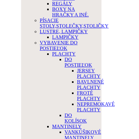
REGÁLY
BOXY NA
HRAČKY A INÉ.
PÍSACIE
STOLY,STOLEČKY,STOLIČKY
LUSTRE, LAMPIČKY
LAMPIČKY
VYBAVENIE DO
POSTIEĽOK
PLACHTY
DO
POSTIEĽOK
JERSEY
PLACHTY
BAVLNENÉ
PLACHTY
FROTÉ
PLACHTY
NEPREMOKAVÉ
PLACHTY
DO
KOLÍSOK
MANTINELY
VANKÚŠIKOVÉ
MANTINELY