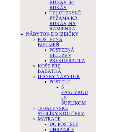
RUKÁV, 3/4
RUKÁV
TEHOTENSKÉ
PYŽAMA KR.
RUKÁV, NA
RAMIENKA
NÁBYTOK DO IZBIČKY
POSTEĽNÁ
BIELIZEŇ
POSTEĽNÁ
BIELIZEŇ
PRESTIERADLA
KOŠE PRE
BÁBÄTKÁ
DISNEY NÁBYTOK
POSTELE
S
ZÁSUVKOU
- S
ŠUPLÍKOM
JEDÁLENSKÉ
STOLÍKY STOLČEKY
MATRACE
DO POSTELE
CHRÁNIČE