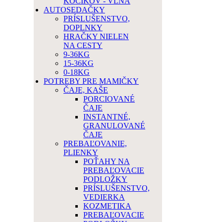
KOČÍKOV - VLNA
AUTOSEDAČKY
PRÍSLUŠENSTVO,
DOPLNKY
HRAČKY NIELEN
NA CESTY
9-36KG
15-36KG
0-18KG
POTREBY PRE MAMIČKY
ČAJE, KAŠE
PORCIOVANÉ
ČAJE
INSTANTNÉ,
GRANULOVANÉ
ČAJE
PREBAĽOVANIE,
PLIENKY
POŤAHY NA
PREBAĽOVACIE
PODLOŽKY
PRÍSLUŠENSTVO,
VEDIERKA
KOZMETIKA
PREBAĽOVACIE