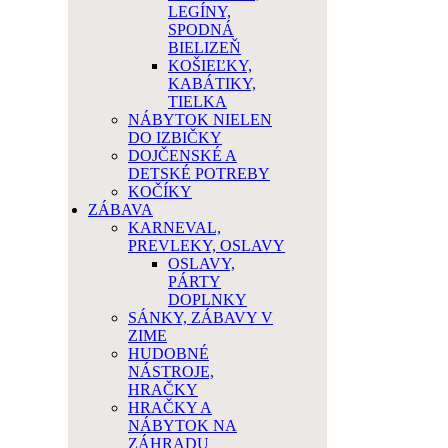
LEGÍNY,
SPODNÁ
BIELIZEŇ
KOŠIEĽKY,
KABÁTIKY,
TIELKA
NÁBYTOK NIELEN
DO IZBIČKY
DOJČENSKÉ A
DETSKÉ POTREBY
KOČÍKY
ZÁBAVA
KARNEVAL,
PREVLEKY, OSLAVY
OSLAVY,
PÁRTY
DOPLNKY
SÁNKY, ZÁBAVY V
ZIME
HUDOBNÉ
NÁSTROJE,
HRAČKY
HRAČKY A
NÁBYTOK NA
ZÁHRADU