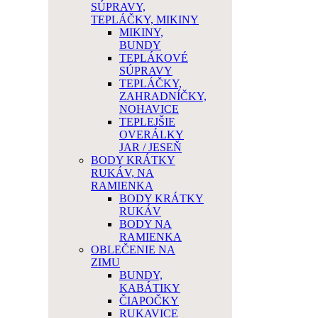
SÚPRAVY,
TEPLÁČKY, MIKINY
MIKINY,
BUNDY
TEPLÁKOVÉ
SÚPRAVY
TEPLÁČKY,
ZAHRADNÍČKY,
NOHAVICE
TEPLEJŠIE
OVERÁLKY
JAR / JESEŇ
BODY KRÁTKY
RUKÁV, NA
RAMIENKA
BODY KRÁTKY
RUKÁV
BODY NA
RAMIENKA
OBLEČENIE NA
ZIMU
BUNDY,
KABÁTIKY
ČIAPOČKY
RUKAVICE