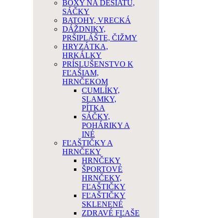
BOXY NA DESIATU,
SÁČKY
BATOHY, VRECKÁ
DÁŽDNIKY,
PRŠIPLÁŠTE, ČIŽMY
HRYZÁTKA,
HRKÁLKY
PRÍSLUŠENSTVO K
FĽAŠIAM,
HRNČEKOM
CUMLÍKY,
SLAMKY,
PÍTKA
SÁČKY,
POHÁRIKY A
INÉ
FĽAŠTIČKY A
HRNČEKY
HRNČEKY
ŠPORTOVÉ
HRNČEKY,
FĽAŠTIČKY
FĽAŠTIČKY
SKLENENÉ
ZDRAVÉ FĽAŠE