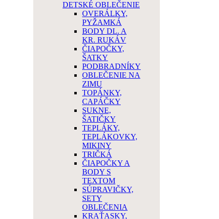
DETSKÉ OBLEČENIE
OVERÁLKY,
PYŽAMKÁ
BODY DL. A
KR. RUKÁV
ČIAPOČKY,
ŠATKY
PODBRADNÍKY
OBLEČENIE NA
ZIMU
TOPÁNKY,
CAPÁČKY
SUKNE,
ŠATIČKY
TEPLÁKY,
TEPLÁKOVKY,
MIKINY
TRIČKÁ
ČIAPOČKY A
BODY S
TEXTOM
SÚPRAVIČKY,
SETY
OBLEČENIA
KRAŤASKY,