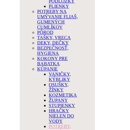
PODLOŽKY
PLIENKY
POTREBY NA
UMÝVANIE FLIAŠ,
GUMENÝCH
CUMLÍKOV
PÔROD
TAŠKY, VRECA
DEKY, DEČKY
BEZPEČNOSŤ,
HYGIENA
KOKONY PRE
BABATKA
KÚPANIE
VANIČKY,
KÝBLIKY
OSUŠKY,
ŽÍNKY
KOZMETIKA
ŽUPANY
STUPIENKY
HRAČKY
NIELEN DO
VODY
POTREBY,