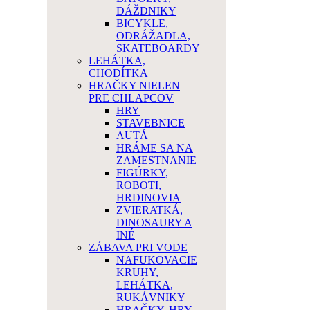
DÁŽDNIKY
BICYKLE,
ODRÁŽADLA,
SKATEBOARDY
LEHÁTKA,
CHODÍTKA
HRAČKY NIELEN
PRE CHLAPCOV
HRY
STAVEBNICE
AUTÁ
HRÁME SA NA
ZAMESTNANIE
FIGÚRKY,
ROBOTI,
HRDINOVIA
ZVIERATKÁ,
DINOSAURY A
INÉ
ZÁBAVA PRI VODE
NAFUKOVACIE
KRUHY,
LEHÁTKA,
RUKÁVNIKY
HRAČKY, HRY