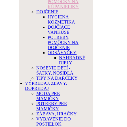
POMÔCKY NA
KÚPANIELIKY
DOJČENIE
HYGIENA
KOZMETIKA
DOJČIACE
VANKÚŠE
POTREBY,
POMÔCKY NA
DOJČENIE
ODSÁVAČKY
NÁHRADNÉ
DIELY
NOSENIE DETÍ -
ŠATKY, NOSIDLÁ
TIPY NA DARČEKY
VÝPREDAJ, ZĽAVY,
DOPREDAJ
MÓDA PRE
MAMIČKY
POTREBY PRE
MAMIČKY
ZÁBAVA, HRAČKY
VYBAVENIE DO
POSTIEĽOK