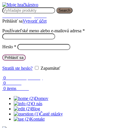
Search
Prihlásenie / Registrácia
Prihlásiť sa
Vytvoriť účet
Používateľské meno alebo e-mailová adresa
*
Heslo
*
Prihlásiť sa
Stratili ste heslo?
Zapamätať
0
Obľúbené produkty
0
Porovnaj
0.00
€
0
items
Domov
O nás
Blog
Časté otázky
Kontakt