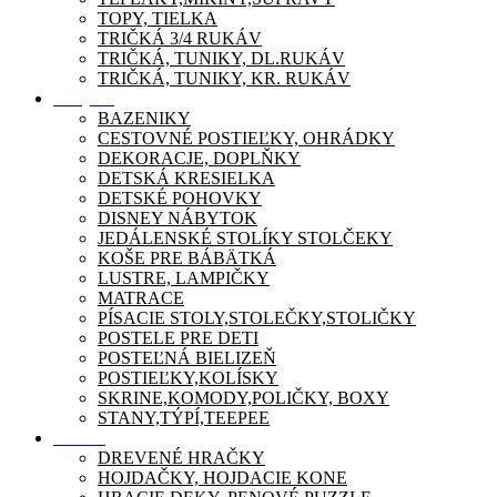
TOPY, TIELKA
TRIČKÁ 3/4 RUKÁV
TRIČKÁ, TUNIKY, DL.RUKÁV
TRIČKÁ, TUNIKY, KR. RUKÁV
Nábytok
BAZENIKY
CESTOVNÉ POSTIEĽKY, OHRÁDKY
DEKORACJE, DOPLŇKY
DETSKÁ KRESIELKA
DETSKÉ POHOVKY
DISNEY NÁBYTOK
JEDÁLENSKÉ STOLÍKY STOLČEKY
KOŠE PRE BÁBÄTKÁ
LUSTRE, LAMPIČKY
MATRACE
PÍSACIE STOLY,STOLEČKY,STOLIČKY
POSTELE PRE DETI
POSTEĽNÁ BIELIZEŇ
POSTIEĽKY,KOLÍSKY
SKRINE,KOMODY,POLIČKY, BOXY
STANY,TÝPÍ,TEEPEE
Zábava
DREVENÉ HRAČKY
HOJDAČKY, HOJDACIE KONE