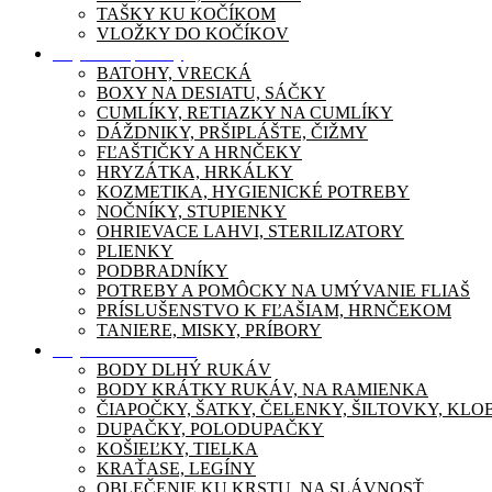
TAŠKY KU KOČÍKOM
VLOŽKY DO KOČÍKOV
Dojčenské potreby
BATOHY, VRECKÁ
BOXY NA DESIATU, SÁČKY
CUMLÍKY, RETIAZKY NA CUMLÍKY
DÁŽDNIKY, PRŠIPLÁŠTE, ČIŽMY
FĽAŠTIČKY A HRNČEKY
HRYZÁTKA, HRKÁLKY
KOZMETIKA, HYGIENICKÉ POTREBY
NOČNÍKY, STUPIENKY
OHRIEVACE LAHVI, STERILIZATORY
PLIENKY
PODBRADNÍKY
POTREBY A POMÔCKY NA UMÝVANIE FLIAŠ
PRÍSLUŠENSTVO K FĽAŠIAM, HRNČEKOM
TANIERE, MISKY, PRÍBORY
Dojčenské oblečenie
BODY DLHÝ RUKÁV
BODY KRÁTKY RUKÁV, NA RAMIENKA
ČIAPOČKY, ŠATKY, ČELENKY, ŠILTOVKY, KL
DUPAČKY, POLODUPAČKY
KOŠIEĽKY, TIELKA
KRAŤASE, LEGÍNY
OBLEČENIE KU KRSTU, NA SLÁVNOSŤ