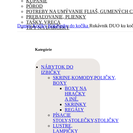
KÚPANIE
PÔROD
POTREBY NA UMÝVANIE FLIAŠ, GUMENÝCH 
PREBAĽOVANIE, PLIENKY
TAŠKY, VRECA
Domov
Kočíky
Rukávniky do kočíka
Rukávnik DUO ku kočí
TIPY NA DARČEKY
Kategórie
NÁBYTOK DO
IZBIČKY
SKRINE,KOMODY,POLIČKY,
BOXY
BOXY NA
HRAČKY
A INÉ.
SKRINKY
REGÁLY
PÍSACIE
STOLY,STOLEČKY,STOLIČKY
LUSTRE,
LAMPIČKY