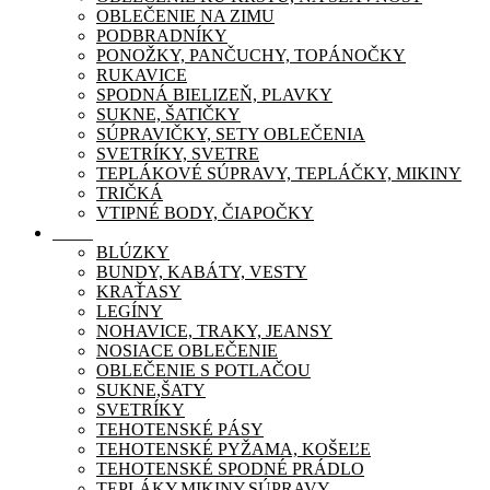
OBLEČENIE NA ZIMU
PODBRADNÍKY
PONOŽKY, PANČUCHY, TOPÁNOČKY
RUKAVICE
SPODNÁ BIELIZEŇ, PLAVKY
SUKNE, ŠATIČKY
SÚPRAVIČKY, SETY OBLEČENIA
SVETRÍKY, SVETRE
TEPLÁKOVÉ SÚPRAVY, TEPLÁČKY, MIKINY
TRIČKÁ
VTIPNÉ BODY, ČIAPOČKY
Móda
BLÚZKY
BUNDY, KABÁTY, VESTY
KRAŤASY
LEGÍNY
NOHAVICE, TRAKY, JEANSY
NOSIACE OBLEČENIE
OBLEČENIE S POTLAČOU
SUKNE,ŠATY
SVETRÍKY
TEHOTENSKÉ PÁSY
TEHOTENSKÉ PYŽAMA, KOŠEĽE
TEHOTENSKÉ SPODNÉ PRÁDLO
TEPLÁKY,MIKINY,SÚPRAVY