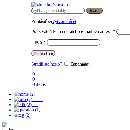
Search
Prihlásenie / Registrácia
Prihlásiť sa
Vytvoriť účet
Používateľské meno alebo e-mailová adresa
*
Heslo
*
Prihlásiť sa
Stratili ste heslo?
Zapamätať
0
Obľúbené produkty
0
Porovnaj
0
items
0.00
€
Domov
O nás
Blog
Časté otázky
Kontakt