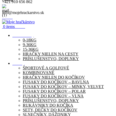
+421 910 656 862
info@mojehrackarstvo.sk
Menu
0
items
0.00
€
Autosedačky
0-18KG
9-36KG
15-36KG
HRAČKY NIELEN NA CESTY
PRÍSLUŠENSTVO, DOPLNKY
Kočíky
ŠPORTOVÉ A GOLFOVÉ
KOMBINOVANÉ
HRAČKY NIELEN DO KOČÍKOV
FUSAKY DO KOČÍKOV – BAVLNA
FUSAKY DO KOČÍKOV – MINKY, VELVET
FUSAKY DO KOČÍKOV – POLAR
FUSAKY DO KOČÍKOV – VLNA
PRÍSLUŠENSTVO, DOPLNKY
RUKÁVNIKY DO KOČÍKA
SETY, DEČKY DO KOČÍKOV
SLNEČNÍKY, DÁŽDNIKY