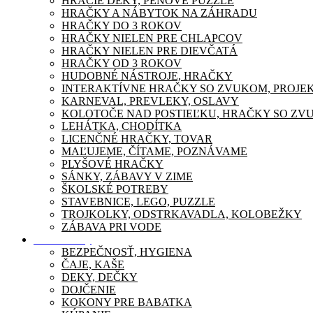
HRACIE DEKY, PENOVÉ PUZZLE
HRAČKY A NÁBYTOK NA ZÁHRADU
HRAČKY DO 3 ROKOV
HRAČKY NIELEN PRE CHLAPCOV
HRAČKY NIELEN PRE DIEVČATÁ
HRAČKY OD 3 ROKOV
HUDOBNÉ NÁSTROJE, HRAČKY
INTERAKTÍVNE HRAČKY SO ZVUKOM, PROJE
KARNEVAL, PREVLEKY, OSLAVY
KOLOTOČE NAD POSTIEĽKU, HRAČKY SO ZV
LEHÁTKA, CHODÍTKA
LICENČNÉ HRAČKY, TOVAR
MAĽUJEME, ČÍTAME, POZNÁVAME
PLYŠOVÉ HRAČKY
SÁNKY, ZÁBAVY V ZIME
ŠKOLSKÉ POTREBY
STAVEBNICE, LEGO, PUZZLE
TROJKOLKY, ODSTRKAVADLA, KOLOBEŽKY
ZÁBAVA PRI VODE
Pre mamičky
BEZPEČNOSŤ, HYGIENA
ČAJE, KAŠE
DEKY, DEČKY
DOJČENIE
KOKONY PRE BABATKA