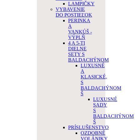
LAMPIČKY
VYBAVENIE
DO POSTIEĽOK
PERINKA
A
VANKÚŠ -
VÝPLŇ
4 A 5-TI
DIELNE
SETY S
BALDACHÝNOM
LUXUSNÉ
A
KLASICKÉ,
S
BALDACHÝNOM
Š
LUXUSNÉ
SADY
S
BALDACHÝNOM
Š
PRÍSLUŠENSTVO
OZDOBNÉ
VOLÁNIKY