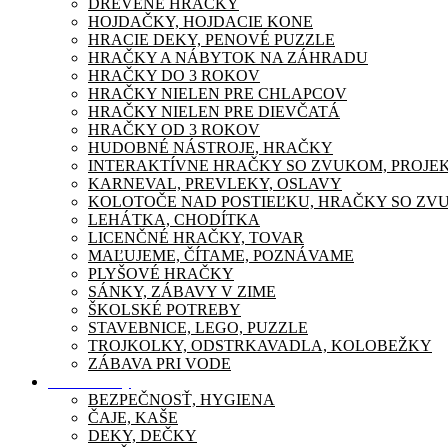
DREVENÉ HRAČKY
HOJDAČKY, HOJDACIE KONE
HRACIE DEKY, PENOVÉ PUZZLE
HRAČKY A NÁBYTOK NA ZÁHRADU
HRAČKY DO 3 ROKOV
HRAČKY NIELEN PRE CHLAPCOV
HRAČKY NIELEN PRE DIEVČATÁ
HRAČKY OD 3 ROKOV
HUDOBNÉ NÁSTROJE, HRAČKY
INTERAKTÍVNE HRAČKY SO ZVUKOM, PROJE
KARNEVAL, PREVLEKY, OSLAVY
KOLOTOČE NAD POSTIEĽKU, HRAČKY SO ZV
LEHÁTKA, CHODÍTKA
LICENČNÉ HRAČKY, TOVAR
MAĽUJEME, ČÍTAME, POZNÁVAME
PLYŠOVÉ HRAČKY
SÁNKY, ZÁBAVY V ZIME
ŠKOLSKÉ POTREBY
STAVEBNICE, LEGO, PUZZLE
TROJKOLKY, ODSTRKAVADLA, KOLOBEŽKY
ZÁBAVA PRI VODE
Pre mamičky
BEZPEČNOSŤ, HYGIENA
ČAJE, KAŠE
DEKY, DEČKY