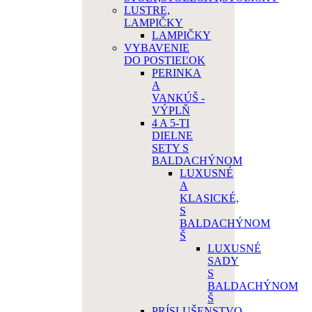
LUSTRE,
LAMPIČKY
LAMPIČKY
VYBAVENIE
DO POSTIEĽOK
PERINKA
A
VANKÚŠ -
VÝPLŇ
4 A 5-TI
DIELNE
SETY S
BALDACHÝNOM
LUXUSNÉ
A
KLASICKÉ,
S
BALDACHÝNOM
Š
LUXUSNÉ
SADY
S
BALDACHÝNOM
Š
PRÍSLUŠENSTVO