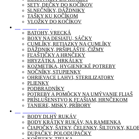
SETY, DEČKY DO KOČÍKOV
SLNEČNÍKY, DÁŽDNIKY
TAŠKY KU KOČÍKOM
VLOŽKY DO KOČÍKOV
Dojčenské potreby
BATOHY, VRECKÁ
BOXY NA DESIATU, SÁČKY
CUMLÍKY, RETIAZKY NA CUMLÍKY
DÁŽDNIKY, PRŠIPLÁŠTE, ČIŽMY
FĽAŠTIČKY A HRNČEKY
HRYZÁTKA, HRKÁLKY
KOZMETIKA, HYGIENICKÉ POTREBY
NOČNÍKY, STUPIENKY
OHRIEVACE LAHVI, STERILIZATORY
PLIENKY
PODBRADNÍKY
POTREBY A POMÔCKY NA UMÝVANIE FLIAŠ
PRÍSLUŠENSTVO K FĽAŠIAM, HRNČEKOM
TANIERE, MISKY, PRÍBORY
Dojčenské oblečenie
BODY DLHÝ RUKÁV
BODY KRÁTKY RUKÁV, NA RAMIENKA
ČIAPOČKY, ŠATKY, ČELENKY, ŠILTOVKY, KL
DUPAČKY, POLODUPAČKY
KOŠIEĽKY, TIELKA