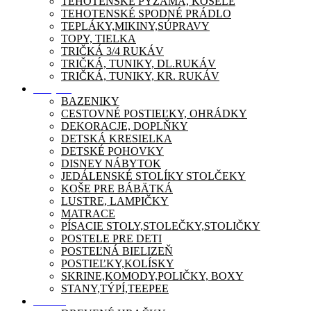
TEHOTENSKÉ PYŽAMA, KOŠEĽE
TEHOTENSKÉ SPODNÉ PRÁDLO
TEPLÁKY,MIKINY,SÚPRAVY
TOPY, TIELKA
TRIČKÁ 3/4 RUKÁV
TRIČKÁ, TUNIKY, DL.RUKÁV
TRIČKÁ, TUNIKY, KR. RUKÁV
Nábytok
BAZENIKY
CESTOVNÉ POSTIEĽKY, OHRÁDKY
DEKORACJE, DOPLŇKY
DETSKÁ KRESIELKA
DETSKÉ POHOVKY
DISNEY NÁBYTOK
JEDÁLENSKÉ STOLÍKY STOLČEKY
KOŠE PRE BÁBÄTKÁ
LUSTRE, LAMPIČKY
MATRACE
PÍSACIE STOLY,STOLEČKY,STOLIČKY
POSTELE PRE DETI
POSTEĽNÁ BIELIZEŇ
POSTIEĽKY,KOLÍSKY
SKRINE,KOMODY,POLIČKY, BOXY
STANY,TÝPÍ,TEEPEE
Zábava