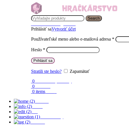
Search
Prihlásenie / Registrácia
Prihlásiť sa
Vytvoriť účet
Používateľské meno alebo e-mailová adresa
*
Heslo
*
Prihlásiť sa
Stratili ste heslo?
Zapamätať
0
Obľúbené produkty
0
Porovnaj
0
items
0.00
€
Domov
O nás
Blog
Časté otázky
Kontakt