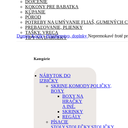
DOJČENIE
KOKONY PRE BABATKA
KÚPANIE
PÔROD
POTREBY NA UMÝVANIE FLIAŠ, GUMENÝCH 
PREBAĽOVANIE, PLIENKY
TAŠKY, VRECA
Domov
Kočíky
Príslušenstvo, doplnky
Nepremokavé froté pre
TIPY NA DARČEKY
Kategórie
NÁBYTOK DO
IZBIČKY
SKRINE,KOMODY,POLIČKY,
BOXY
BOXY NA
HRAČKY
A INÉ.
SKRINKY
REGÁLY
PÍSACIE
STOLY,STOLEČKY,STOLIČKY