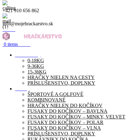
+421 910 656 862
info@mojehrackarstvo.sk
Menu
0
items
0.00
€
Autosedačky
0-18KG
9-36KG
15-36KG
HRAČKY NIELEN NA CESTY
PRÍSLUŠENSTVO, DOPLNKY
Kočíky
ŠPORTOVÉ A GOLFOVÉ
KOMBINOVANÉ
HRAČKY NIELEN DO KOČÍKOV
FUSAKY DO KOČÍKOV – BAVLNA
FUSAKY DO KOČÍKOV – MINKY, VELVET
FUSAKY DO KOČÍKOV – POLAR
FUSAKY DO KOČÍKOV – VLNA
PRÍSLUŠENSTVO, DOPLNKY
RUKÁVNIKY DO KOČÍKA