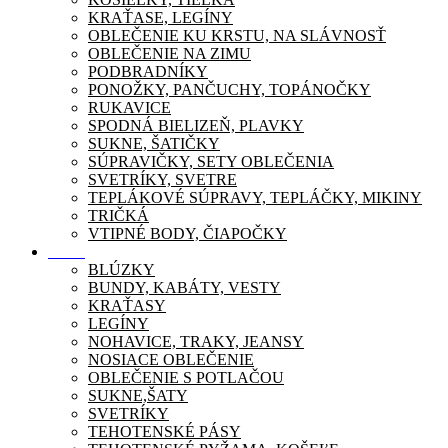
KRAŤASE, LEGÍNY
OBLEČENIE KU KRSTU, NA SLÁVNOSŤ
OBLEČENIE NA ZIMU
PODBRADNÍKY
PONOŽKY, PANČUCHY, TOPÁNOČKY
RUKAVICE
SPODNÁ BIELIZEŇ, PLAVKY
SUKNE, ŠATIČKY
SÚPRAVIČKY, SETY OBLEČENIA
SVETRÍKY, SVETRE
TEPLÁKOVÉ SÚPRAVY, TEPLÁČKY, MIKINY
TRIČKÁ
VTIPNÉ BODY, ČIAPOČKY
Móda
BLÚZKY
BUNDY, KABÁTY, VESTY
KRAŤASY
LEGÍNY
NOHAVICE, TRAKY, JEANSY
NOSIACE OBLEČENIE
OBLEČENIE S POTLAČOU
SUKNE,ŠATY
SVETRÍKY
TEHOTENSKÉ PÁSY