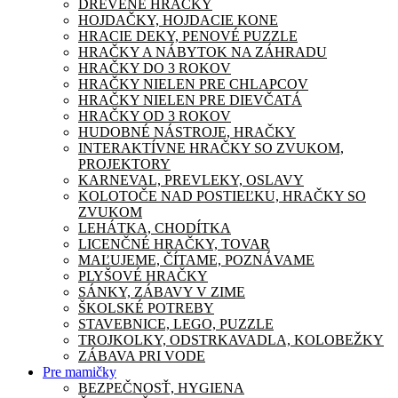
DREVENÉ HRAČKY
HOJDAČKY, HOJDACIE KONE
HRACIE DEKY, PENOVÉ PUZZLE
HRAČKY A NÁBYTOK NA ZÁHRADU
HRAČKY DO 3 ROKOV
HRAČKY NIELEN PRE CHLAPCOV
HRAČKY NIELEN PRE DIEVČATÁ
HRAČKY OD 3 ROKOV
HUDOBNÉ NÁSTROJE, HRAČKY
INTERAKTÍVNE HRAČKY SO ZVUKOM,
PROJEKTORY
KARNEVAL, PREVLEKY, OSLAVY
KOLOTOČE NAD POSTIEĽKU, HRAČKY SO
ZVUKOM
LEHÁTKA, CHODÍTKA
LICENČNÉ HRAČKY, TOVAR
MAĽUJEME, ČÍTAME, POZNÁVAME
PLYŠOVÉ HRAČKY
SÁNKY, ZÁBAVY V ZIME
ŠKOLSKÉ POTREBY
STAVEBNICE, LEGO, PUZZLE
TROJKOLKY, ODSTRKAVADLA, KOLOBEŽKY
ZÁBAVA PRI VODE
Pre mamičky
BEZPEČNOSŤ, HYGIENA