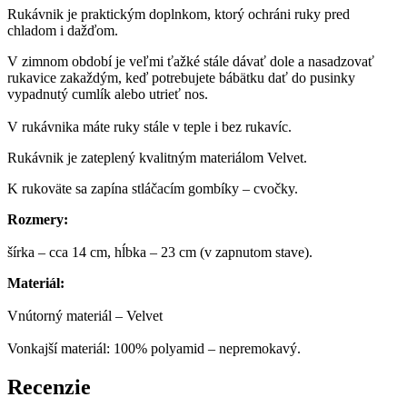
Rukávnik je praktickým doplnkom, ktorý ochráni ruky pred
chladom i dažďom.
V zimnom období je veľmi ťažké stále dávať dole a nasadzovať
rukavice zakaždým, keď potrebujete bábätku dať do pusinky
vypadnutý cumlík alebo utrieť nos.
V rukávnika máte ruky stále v teple i bez rukavíc.
Rukávnik je zateplený kvalitným materiálom Velvet.
K rukoväte sa zapína stláčacím gombíky – cvočky.
Rozmery:
šírka – cca 14 cm, hĺbka – 23 cm (v zapnutom stave).
Materiál:
Vnútorný materiál – Velvet
Vonkajší materiál: 100% polyamid – nepremokavý.
Recenzie