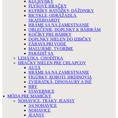
KUCHYNKY
PLYŠOVÉ HRAČKY
KUFRÍKY, BATÔŽKY, DÁŽDNIKY
BICYKLE, ODRÁŽADLA,
SKATEBOARDY
HRÁME SA NA ZAMESTNANIE
OBLEČENIE, DOPLNKY K BÁBIKÁM
KOČÍKY PRE BÁBIKY
DOPLNKY NIELEN DO IZBIČKY
ZÁBAVA PRI VODE
MAĽUJEME, TVORÍME
PARÁDIŤ SA
LEHÁTKA, CHODÍTKA
HRAČKY NIELEN PRE CHLAPCOV
AUTÁ
HRÁME SA NA ZAMESTNANIE
FIGÚRKY, ROBOTI, HRDINOVIA
ZVIERATKÁ, DINOSAURY A INÉ
HRY
STAVEBNICE
MÓDA PRE MAMIČKY
NOHAVICE, TRAKY, JEANSY
3/4 NOHAVICE
NOHAVICE
JEANSY