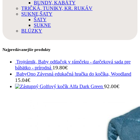
BUNDY, KABÁTY
TRIČKÁ, TUNIKY, KR. RUKÁV
SUKNE,ŠATY
ŠATY
SUKNE
BLÚZKY
Najpredávanejšie produkty
Trojrámik, Baby odtlačok v rámčeku - darčeková sada pre
19.80
€
bábätko - prírodná
BabyOno Závesná edukačná hračka do kočíka, Woodland
15.04
€
92.00
€
Golfový kočík Alfa Dark Green