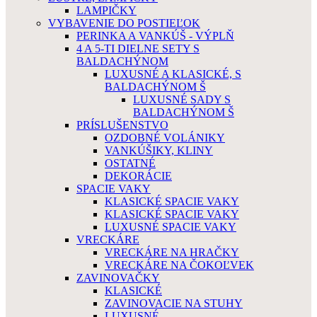
LAMPIČKY
VYBAVENIE DO POSTIEĽOK
PERINKA A VANKÚŠ - VÝPLŇ
4 A 5-TI DIELNE SETY S
BALDACHÝNOM
LUXUSNÉ A KLASICKÉ, S
BALDACHÝNOM Š
LUXUSNÉ SADY S
BALDACHÝNOM Š
PRÍSLUŠENSTVO
OZDOBNÉ VOLÁNIKY
VANKÚŠIKY, KLINY
OSTATNÉ
DEKORÁCIE
SPACIE VAKY
KLASICKÉ SPACIE VAKY
KLASICKÉ SPACIE VAKY
LUXUSNÉ SPACIE VAKY
VRECKÁRE
VRECKÁRE NA HRAČKY
VRECKÁRE NA ČOKOĽVEK
ZAVINOVAČKY
KLASICKÉ
ZAVINOVACIE NA STUHY
LUXUSNÉ