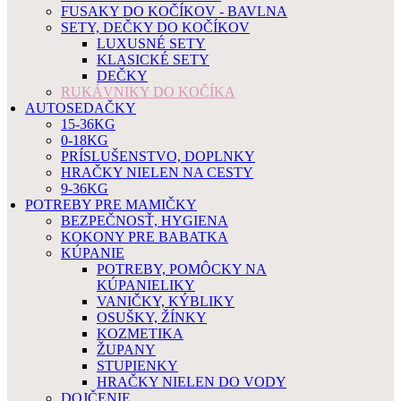
FUSAKY DO KOČÍKOV - BAVLNA
SETY, DEČKY DO KOČÍKOV
LUXUSNÉ SETY
KLASICKÉ SETY
DEČKY
RUKÁVNIKY DO KOČÍKA
AUTOSEDAČKY
15-36KG
0-18KG
PRÍSLUŠENSTVO, DOPLNKY
HRAČKY NIELEN NA CESTY
9-36KG
POTREBY PRE MAMIČKY
BEZPEČNOSŤ, HYGIENA
KOKONY PRE BABATKA
KÚPANIE
POTREBY, POMÔCKY NA
KÚPANIELIKY
VANIČKY, KÝBLIKY
OSUŠKY, ŽÍNKY
KOZMETIKA
ŽUPANY
STUPIENKY
HRAČKY NIELEN DO VODY
DOJČENIE