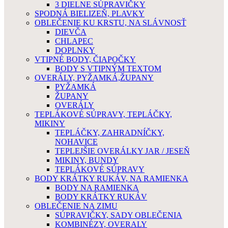
3 DIELNE SÚPRAVIČKY
SPODNÁ BIELIZEŇ, PLAVKY
OBLEČENIE KU KRSTU, NA SLÁVNOSŤ
DIEVČA
CHLAPEC
DOPLNKY
VTIPNÉ BODY, ČIAPOČKY
BODY S VTIPNÝM TEXTOM
OVERÁLY, PYŽAMKÁ,ŽUPANY
PYŽAMKÁ
ŽUPANY
OVERÁLY
TEPLÁKOVÉ SÚPRAVY, TEPLÁČKY,
MIKINY
TEPLÁČKY, ZAHRADNÍČKY,
NOHAVICE
TEPLEJŠIE OVERÁLKY JAR / JESEŇ
MIKINY, BUNDY
TEPLÁKOVÉ SÚPRAVY
BODY KRÁTKY RUKÁV, NA RAMIENKA
BODY NA RAMIENKA
BODY KRÁTKY RUKÁV
OBLEČENIE NA ZIMU
SÚPRAVIČKY, SADY OBLEČENIA
KOMBINÉZY, OVERALY