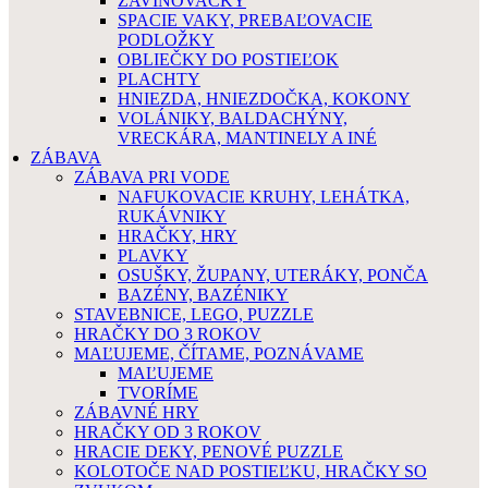
ZAVINOVAČKY
SPACIE VAKY, PREBAĽOVACIE
PODLOŽKY
OBLIEČKY DO POSTIEĽOK
PLACHTY
HNIEZDA, HNIEZDOČKA, KOKONY
VOLÁNIKY, BALDACHÝNY,
VRECKÁRA, MANTINELY A INÉ
ZÁBAVA
ZÁBAVA PRI VODE
NAFUKOVACIE KRUHY, LEHÁTKA,
RUKÁVNIKY
HRAČKY, HRY
PLAVKY
OSUŠKY, ŽUPANY, UTERÁKY, PONČA
BAZÉNY, BAZÉNIKY
STAVEBNICE, LEGO, PUZZLE
HRAČKY DO 3 ROKOV
MAĽUJEME, ČÍTAME, POZNÁVAME
MAĽUJEME
TVORÍME
ZÁBAVNÉ HRY
HRAČKY OD 3 ROKOV
HRACIE DEKY, PENOVÉ PUZZLE
KOLOTOČE NAD POSTIEĽKU, HRAČKY SO