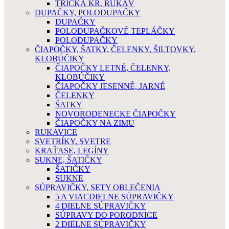
TRIČKÁ KR. RUKÁV
DUPAČKY, POLODUPAČKY
DUPAČKY
POLODUPAČKOVÉ TEPLÁČKY
POLODUPAČKY
ČIAPOČKY, ŠATKY, ČELENKY, ŠILTOVKY,
KLOBÚČIKY
ČIAPOČKY LETNÉ, ČELENKY,
KLOBÚČIKY
ČIAPOČKY JESENNÉ, JARNÉ
ČELENKY
ŠATKY
NOVORODENECKE ČIAPOČKY
ČIAPOČKY NA ZIMU
RUKAVICE
SVETRÍKY, SVETRE
KRAŤASE, LEGÍNY
SUKNE, ŠATIČKY
ŠATIČKY
SUKNE
SÚPRAVIČKY, SETY OBLEČENIA
5 A VIACDIELNE SÚPRAVIČKY
4 DIELNE SÚPRAVIČKY
SÚPRAVY DO PORODNICE
2 DIELNE SÚPRAVIČKY