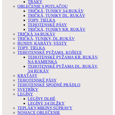
TRAKY
OBLEČENIE S POTLAČOU
TRIČKÁ, TUNIKY 3/4 RUKÁV
TRIČKÁ, TUNIKY DL. RUKÁV
TOPY, TIELKA
TEHOTENSKÉ PÁSY
TRIČKÁ, TUNIKY KR. RUKÁV
TRIČKÁ 3/4 RUKÁV
TRIČKÁ, TUNIKY, DL.RUKÁV
BUNDY, KABÁTY, VESTY
TOPY, TIELKA
TEHOTENSKÉ PYŽAMA, KOŠEĽE
TEHOTENSKÉ PYŽAMA KR. RUKÁV,
NA RAMIENKA
TEHOTENSKÉ PYŽAMA DL. RUKÁV,
3/4 RUKÁV
KRAŤASY
TEHOTENSKÉ PÁSY
TEHOTENSKÉ SPODNÉ PRÁDLO
SVETRÍKY
LEGÍNY
LEGÍNY DLHÉ
LEGÍNY 3/4 DLŽKY
TEPLÁKY,MIKINY,SÚPRAVY
NOSIACE OBLEČENIE