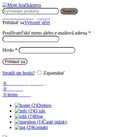
Search
Prihlásenie / Registrácia
Prihlásiť sa
Vytvoriť účet
Používateľské meno alebo e-mailová adresa
*
Heslo
*
Prihlásiť sa
Stratili ste heslo?
Zapamätať
0
Obľúbené produkty
0
Porovnaj
0.00
€
0
items
Domov
O nás
Blog
Časté otázky
Kontakt