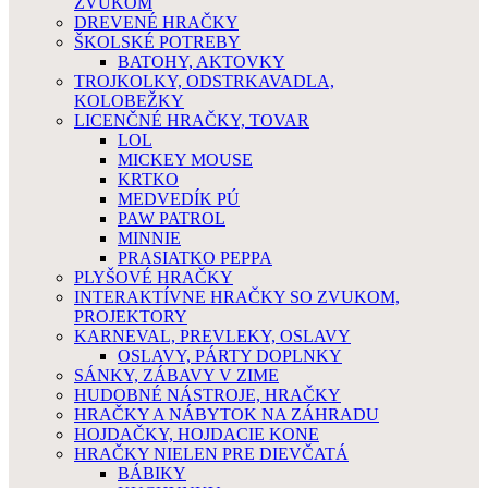
ZVUKOM
DREVENÉ HRAČKY
ŠKOLSKÉ POTREBY
BATOHY, AKTOVKY
TROJKOLKY, ODSTRKAVADLA,
KOLOBEŽKY
LICENČNÉ HRAČKY, TOVAR
LOL
MICKEY MOUSE
KRTKO
MEDVEDÍK PÚ
PAW PATROL
MINNIE
PRASIATKO PEPPA
PLYŠOVÉ HRAČKY
INTERAKTÍVNE HRAČKY SO ZVUKOM,
PROJEKTORY
KARNEVAL, PREVLEKY, OSLAVY
OSLAVY, PÁRTY DOPLNKY
SÁNKY, ZÁBAVY V ZIME
HUDOBNÉ NÁSTROJE, HRAČKY
HRAČKY A NÁBYTOK NA ZÁHRADU
HOJDAČKY, HOJDACIE KONE
HRAČKY NIELEN PRE DIEVČATÁ
BÁBIKY