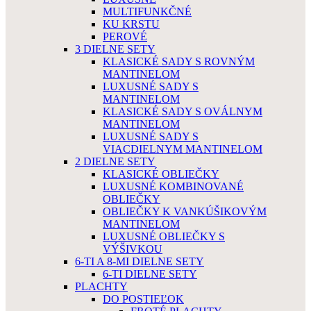
MULTIFUNKČNÉ
KU KRSTU
PEROVÉ
3 DIELNE SETY
KLASICKÉ SADY S ROVNÝM
MANTINELOM
LUXUSNÉ SADY S
MANTINELOM
KLASICKÉ SADY S OVÁLNYM
MANTINELOM
LUXUSNÉ SADY S
VIACDIELNYM MANTINELOM
2 DIELNE SETY
KLASICKÉ OBLIEČKY
LUXUSNÉ KOMBINOVANÉ
OBLIEČKY
OBLIEČKY K VANKÚŠIKOVÝM
MANTINELOM
LUXUSNÉ OBLIEČKY S
VÝŠIVKOU
6-TI A 8-MI DIELNE SETY
6-TI DIELNE SETY
PLACHTY
DO POSTIEĽOK