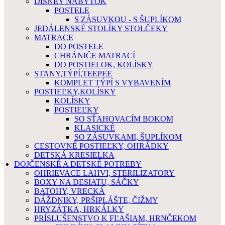
DISNEY NÁBYTOK
POSTELE
S ZÁSUVKOU - S ŠUPLÍKOM
JEDÁLENSKÉ STOLÍKY STOLČEKY
MATRACE
DO POSTELE
CHRÁNIČE MATRACÍ
DO POSTIELOK, KOLÍSKY
STANY,TÝPÍ,TEEPEE
KOMPLET TÝPÍ S VYBAVENÍM
POSTIEĽKY,KOLÍSKY
KOLÍSKY
POSTIEĽKY
SO SŤAHOVACÍM BOKOM
KLASICKÉ
SO ZÁSUVKAMI, ŠUPLÍKOM
CESTOVNÉ POSTIEĽKY, OHRÁDKY
DETSKÁ KRESIELKA
DOJČENSKÉ A DETSKÉ POTREBY
OHRIEVACE LAHVI, STERILIZATORY
BOXY NA DESIATU, SÁČKY
BATOHY, VRECKÁ
DÁŽDNIKY, PRŠIPLÁŠTE, ČIŽMY
HRYZÁTKA, HRKÁLKY
PRÍSLUŠENSTVO K FĽAŠIAM, HRNČEKOM