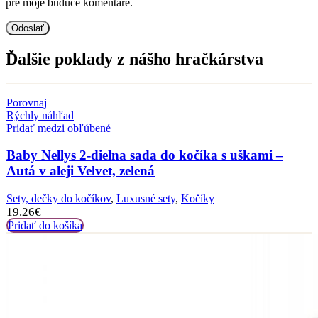
pre moje budúce komentáre.
Ďalšie poklady z nášho hračkárstva
Porovnaj
Rýchly náhľad
Pridať medzi obľúbené
Baby Nellys 2-dielna sada do kočíka s uškami –
Autá v aleji Velvet, zelená
Sety, dečky do kočíkov
,
Luxusné sety
,
Kočíky
19.26
€
Pridať do košíka