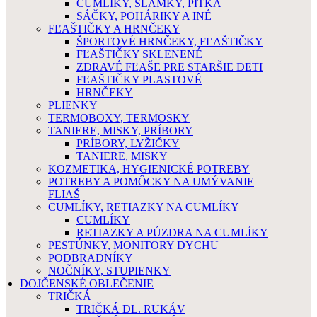
CUMLÍKY, SLAMKY, PÍTKA
SÁČKY, POHÁRIKY A INÉ
FĽAŠTIČKY A HRNČEKY
ŠPORTOVÉ HRNČEKY, FĽAŠTIČKY
FĽAŠTIČKY SKLENENÉ
ZDRAVÉ FĽAŠE PRE STARŠIE DETI
FĽAŠTIČKY PLASTOVÉ
HRNČEKY
PLIENKY
TERMOBOXY, TERMOSKY
TANIERE, MISKY, PRÍBORY
PRÍBORY, LYŽIČKY
TANIERE, MISKY
KOZMETIKA, HYGIENICKÉ POTREBY
POTREBY A POMÔCKY NA UMÝVANIE
FLIAŠ
CUMLÍKY, RETIAZKY NA CUMLÍKY
CUMLÍKY
RETIAZKY A PÚZDRA NA CUMLÍKY
PESTÚNKY, MONITORY DYCHU
PODBRADNÍKY
NOČNÍKY, STUPIENKY
DOJČENSKÉ OBLEČENIE
TRIČKÁ
TRIČKÁ DL. RUKÁV