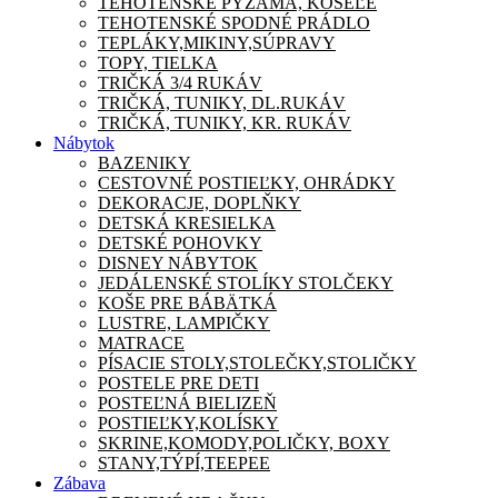
TEHOTENSKÉ PYŽAMA, KOŠEĽE
TEHOTENSKÉ SPODNÉ PRÁDLO
TEPLÁKY,MIKINY,SÚPRAVY
TOPY, TIELKA
TRIČKÁ 3/4 RUKÁV
TRIČKÁ, TUNIKY, DL.RUKÁV
TRIČKÁ, TUNIKY, KR. RUKÁV
Nábytok
BAZENIKY
CESTOVNÉ POSTIEĽKY, OHRÁDKY
DEKORACJE, DOPLŇKY
DETSKÁ KRESIELKA
DETSKÉ POHOVKY
DISNEY NÁBYTOK
JEDÁLENSKÉ STOLÍKY STOLČEKY
KOŠE PRE BÁBÄTKÁ
LUSTRE, LAMPIČKY
MATRACE
PÍSACIE STOLY,STOLEČKY,STOLIČKY
POSTELE PRE DETI
POSTEĽNÁ BIELIZEŇ
POSTIEĽKY,KOLÍSKY
SKRINE,KOMODY,POLIČKY, BOXY
STANY,TÝPÍ,TEEPEE
Zábava