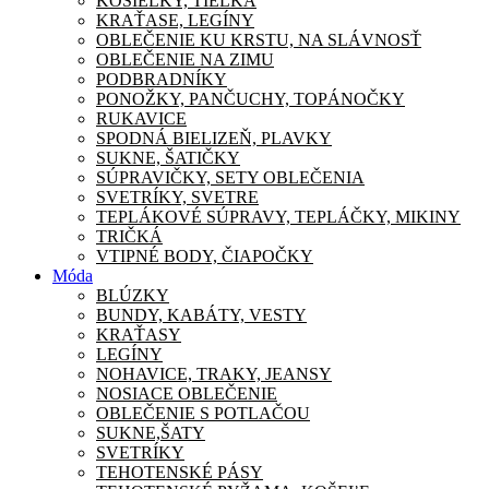
KOŠIEĽKY, TIELKA
KRAŤASE, LEGÍNY
OBLEČENIE KU KRSTU, NA SLÁVNOSŤ
OBLEČENIE NA ZIMU
PODBRADNÍKY
PONOŽKY, PANČUCHY, TOPÁNOČKY
RUKAVICE
SPODNÁ BIELIZEŇ, PLAVKY
SUKNE, ŠATIČKY
SÚPRAVIČKY, SETY OBLEČENIA
SVETRÍKY, SVETRE
TEPLÁKOVÉ SÚPRAVY, TEPLÁČKY, MIKINY
TRIČKÁ
VTIPNÉ BODY, ČIAPOČKY
Móda
BLÚZKY
BUNDY, KABÁTY, VESTY
KRAŤASY
LEGÍNY
NOHAVICE, TRAKY, JEANSY
NOSIACE OBLEČENIE
OBLEČENIE S POTLAČOU
SUKNE,ŠATY
SVETRÍKY
TEHOTENSKÉ PÁSY