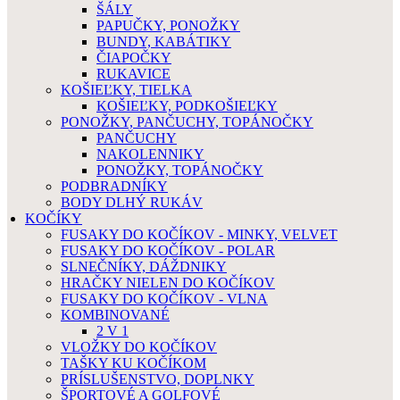
ŠÁLY
PAPUČKY, PONOŽKY
BUNDY, KABÁTIKY
ČIAPOČKY
RUKAVICE
KOŠIEĽKY, TIELKA
KOŠIEĽKY, PODKOŠIEĽKY
PONOŽKY, PANČUCHY, TOPÁNOČKY
PANČUCHY
NAKOLENNIKY
PONOŽKY, TOPÁNOČKY
PODBRADNÍKY
BODY DLHÝ RUKÁV
KOČÍKY
FUSAKY DO KOČÍKOV - MINKY, VELVET
FUSAKY DO KOČÍKOV - POLAR
SLNEČNÍKY, DÁŽDNIKY
HRAČKY NIELEN DO KOČÍKOV
FUSAKY DO KOČÍKOV - VLNA
KOMBINOVANÉ
2 V 1
VLOŽKY DO KOČÍKOV
TAŠKY KU KOČÍKOM
PRÍSLUŠENSTVO, DOPLNKY
ŠPORTOVÉ A GOLFOVÉ