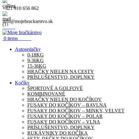
+421 910 656 862
info@mojehrackarstvo.sk
Menu
0.00
€
0
items
Autosedačky
0-18KG
9-36KG
15-36KG
HRAČKY NIELEN NA CESTY
PRÍSLUŠENSTVO, DOPLNKY
Kočíky
ŠPORTOVÉ A GOLFOVÉ
KOMBINOVANÉ
HRAČKY NIELEN DO KOČÍKOV
FUSAKY DO KOČÍKOV – BAVLNA
FUSAKY DO KOČÍKOV – MINKY, VELVET
FUSAKY DO KOČÍKOV – POLAR
FUSAKY DO KOČÍKOV – VLNA
PRÍSLUŠENSTVO, DOPLNKY
RUKÁVNIKY DO KOČÍKA
SETY, DEČKY DO KOČÍKOV