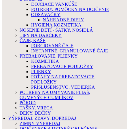
DOJČIACE VANKÚŠE
POTREBY, POMÔCKY NA DOJČENIE
ODSÁVAČKY
NÁHRADNÉ DIELY
HYGIENA KOZMETIKA
NOSENIE DETÍ - ŠATKY, NOSIDLÁ
TIPY NA DARČEKY
ČAJE, KAŠE
PORCIOVANÉ ČAJE
INSTANTNÉ, GRANULOVANÉ ČAJE
PREBAĽOVANIE, PLIENKY
KOZMETIKA
PREBAĽOVACIE PODLOŽKY
PLIENKY
POŤAHY NA PREBAĽOVACIE
PODLOŽKY
PRÍSLUŠENSTVO, VEDIERKA
POTREBY NA UMÝVANIE FLIAŠ,
GUMENÝCH CUMLÍKOV
PÔROD
TAŠKY, VRECA
DEKY, DEČKY
VÝPREDAJ, ZĽAVY, DOPREDAJ
ZIMNÝ VÝPREDAJ
DOJČENSKÉ A DETSKÉ OBLEČENIE