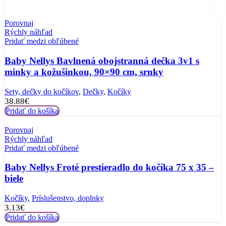
Porovnaj
Rýchly náhľad
Pridať medzi obľúbené
Baby Nellys Bavlnená obojstranná dečka 3v1 s
minky a kožušinkou, 90×90 cm, srnky
Sety, dečky do kočíkov
,
Dečky
,
Kočíky
38.88
€
Pridať do košíka
Porovnaj
Rýchly náhľad
Pridať medzi obľúbené
Baby Nellys Froté prestieradlo do kočíka 75 x 35 –
biele
Kočíky
,
Príslušenstvo, doplnky
3.13
€
Pridať do košíka