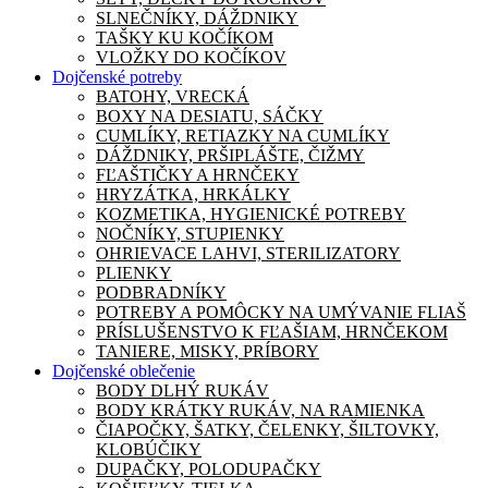
SLNEČNÍKY, DÁŽDNIKY
TAŠKY KU KOČÍKOM
VLOŽKY DO KOČÍKOV
Dojčenské potreby
BATOHY, VRECKÁ
BOXY NA DESIATU, SÁČKY
CUMLÍKY, RETIAZKY NA CUMLÍKY
DÁŽDNIKY, PRŠIPLÁŠTE, ČIŽMY
FĽAŠTIČKY A HRNČEKY
HRYZÁTKA, HRKÁLKY
KOZMETIKA, HYGIENICKÉ POTREBY
NOČNÍKY, STUPIENKY
OHRIEVACE LAHVI, STERILIZATORY
PLIENKY
PODBRADNÍKY
POTREBY A POMÔCKY NA UMÝVANIE FLIAŠ
PRÍSLUŠENSTVO K FĽAŠIAM, HRNČEKOM
TANIERE, MISKY, PRÍBORY
Dojčenské oblečenie
BODY DLHÝ RUKÁV
BODY KRÁTKY RUKÁV, NA RAMIENKA
ČIAPOČKY, ŠATKY, ČELENKY, ŠILTOVKY,
KLOBÚČIKY
DUPAČKY, POLODUPAČKY