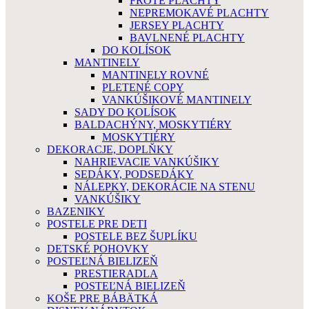
FROTÉ PLACHTY
NEPREMOKAVÉ PLACHTY
JERSEY PLACHTY
BAVLNENÉ PLACHTY
DO KOLÍSOK
MANTINELY
MANTINELY ROVNÉ
PLETENÉ COPY
VANKÚŠIKOVÉ MANTINELY
SADY DO KOLÍSOK
BALDACHÝNY, MOSKYTIÉRY
MOSKYTIÉRY
DEKORACJE, DOPLŇKY
NAHRIEVACIE VANKÚŠIKY
SEDÁKY, PODSEDÁKY
NÁLEPKY, DEKORÁCIE NA STENU
VANKÚŠIKY
BAZENIKY
POSTELE PRE DETI
POSTELE BEZ ŠUPLÍKU
DETSKÉ POHOVKY
POSTEĽNÁ BIELIZEŇ
PRESTIERADLA
POSTEĽNÁ BIELIZEŇ
KOŠE PRE BÁBÄTKÁ