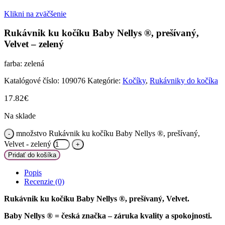
Klikni na zväčšenie
Rukávnik ku kočíku Baby Nellys ®, prešívaný,
Velvet – zelený
farba: zelená
Katalógové číslo:
109076
Kategórie:
Kočíky
,
Rukávniky do kočíka
17.82
€
Na sklade
množstvo Rukávnik ku kočíku Baby Nellys ®, prešívaný,
Velvet - zelený
Pridať do košíka
Popis
Recenzie (0)
Rukávnik ku kočíku Baby Nellys ®, prešívaný, Velvet.
Baby Nellys ® = česká značka – záruka kvality a spokojnosti.