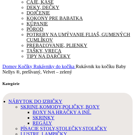
ČAJE, KAŠE
DEKY, DEČKY
DOJČENIE
KOKONY PRE BABATKA
KÚPANIE
PÔROD
POTREBY NA UMÝVANIE FLIAŠ, GUMENÝCH
CUMLÍKOV
PREBAĽOVANIE, PLIENKY
TAŠKY, VRECA
TIPY NA DARČEKY
Domov
Kočíky
Rukávniky do kočíka
Rukávnik ku kočíku Baby
Nellys ®, prešívaný, Velvet – zelený
Kategórie
NÁBYTOK DO IZBIČKY
SKRINE,KOMODY,POLIČKY, BOXY
BOXY NA HRAČKY A INÉ.
SKRINKY
REGÁLY
PÍSACIE STOLY,STOLEČKY,STOLIČKY
LUSTRE, LAMPIČKY