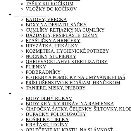
TAŠKY KU KOČÍKOM
VLOŽKY DO KOČÍKOV
Dojčenské potreby
BATOHY, VRECKÁ
BOXY NA DESIATU, SÁČKY
CUMLÍKY, RETIAZKY NA CUMLÍKY
DÁŽDNIKY, PRŠIPLÁŠTE, ČIŽMY
FĽAŠTIČKY A HRNČEKY
HRYZÁTKA, HRKÁLKY
KOZMETIKA, HYGIENICKÉ POTREBY
NOČNÍKY, STUPIENKY
OHRIEVACE LAHVI, STERILIZATORY
PLIENKY
PODBRADNÍKY
POTREBY A POMÔCKY NA UMÝVANIE FLIAŠ
PRÍSLUŠENSTVO K FĽAŠIAM, HRNČEKOM
TANIERE, MISKY, PRÍBORY
Dojčenské oblečenie
BODY DLHÝ RUKÁV
BODY KRÁTKY RUKÁV, NA RAMIENKA
ČIAPOČKY, ŠATKY, ČELENKY, ŠILTOVKY, KL
DUPAČKY, POLODUPAČKY
KOŠIEĽKY, TIELKA
KRAŤASE, LEGÍNY
OBLEČENIE KU KRSTU, NA SLÁVNOSŤ