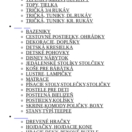
TOPY, TIELKA
TRIČKÁ 3/4 RUKÁV
TRIČKÁ, TUNIKY, DL.RUKÁV
TRIČKÁ, TUNIKY, KR. RUKÁV
Nábytok
BAZENIKY
CESTOVNÉ POSTIEĽKY, OHRÁDKY
DEKORACJE, DOPLŇKY
DETSKÁ KRESIELKA
DETSKÉ POHOVKY
DISNEY NÁBYTOK
JEDÁLENSKÉ STOLÍKY STOLČEKY
KOŠE PRE BÁBÄTKÁ
LUSTRE, LAMPIČKY
MATRACE
PÍSACIE STOLY,STOLEČKY,STOLIČKY
POSTELE PRE DETI
POSTEĽNÁ BIELIZEŇ
POSTIEĽKY,KOLÍSKY
SKRINE,KOMODY,POLIČKY, BOXY
STANY,TÝPÍ,TEEPEE
Zábava
DREVENÉ HRAČKY
HOJDAČKY, HOJDACIE KONE