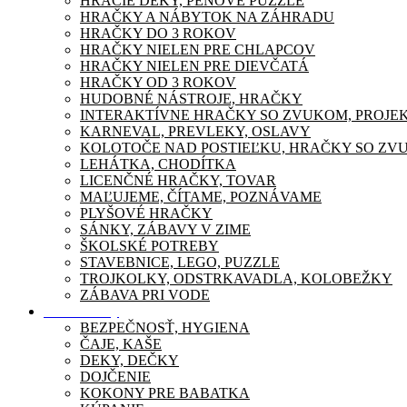
HRACIE DEKY, PENOVÉ PUZZLE
HRAČKY A NÁBYTOK NA ZÁHRADU
HRAČKY DO 3 ROKOV
HRAČKY NIELEN PRE CHLAPCOV
HRAČKY NIELEN PRE DIEVČATÁ
HRAČKY OD 3 ROKOV
HUDOBNÉ NÁSTROJE, HRAČKY
INTERAKTÍVNE HRAČKY SO ZVUKOM, PROJE
KARNEVAL, PREVLEKY, OSLAVY
KOLOTOČE NAD POSTIEĽKU, HRAČKY SO ZV
LEHÁTKA, CHODÍTKA
LICENČNÉ HRAČKY, TOVAR
MAĽUJEME, ČÍTAME, POZNÁVAME
PLYŠOVÉ HRAČKY
SÁNKY, ZÁBAVY V ZIME
ŠKOLSKÉ POTREBY
STAVEBNICE, LEGO, PUZZLE
TROJKOLKY, ODSTRKAVADLA, KOLOBEŽKY
ZÁBAVA PRI VODE
Pre mamičky
BEZPEČNOSŤ, HYGIENA
ČAJE, KAŠE
DEKY, DEČKY
DOJČENIE
KOKONY PRE BABATKA