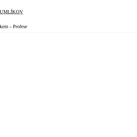
CUMLÍKOV
tkem – Profese