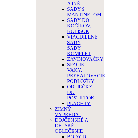
A INÉ
SADY S
MANTINELOM
SADY DO
KOČÍKOV,
KOLÍSOK
VIACDIELNE
SADY,
SADY
KOMPLET
ZAVINOVAČKY
SPACIE
VAKY,
PREBAĽOVACIE
PODLOŽKY
OBLIEČKY
DO
POSTIEĽOK
PLACHTY
ZIMNÝ
VÝPREDAJ
DOJČENSKÉ A
DETSKÉ
OBLEČENIE
BODY DL.