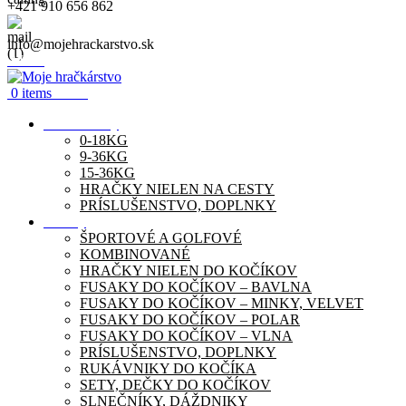
+421 910 656 862
info@mojehrackarstvo.sk
Menu
0
items
0.00
€
Autosedačky
0-18KG
9-36KG
15-36KG
HRAČKY NIELEN NA CESTY
PRÍSLUŠENSTVO, DOPLNKY
Kočíky
ŠPORTOVÉ A GOLFOVÉ
KOMBINOVANÉ
HRAČKY NIELEN DO KOČÍKOV
FUSAKY DO KOČÍKOV – BAVLNA
FUSAKY DO KOČÍKOV – MINKY, VELVET
FUSAKY DO KOČÍKOV – POLAR
FUSAKY DO KOČÍKOV – VLNA
PRÍSLUŠENSTVO, DOPLNKY
RUKÁVNIKY DO KOČÍKA
SETY, DEČKY DO KOČÍKOV
SLNEČNÍKY, DÁŽDNIKY