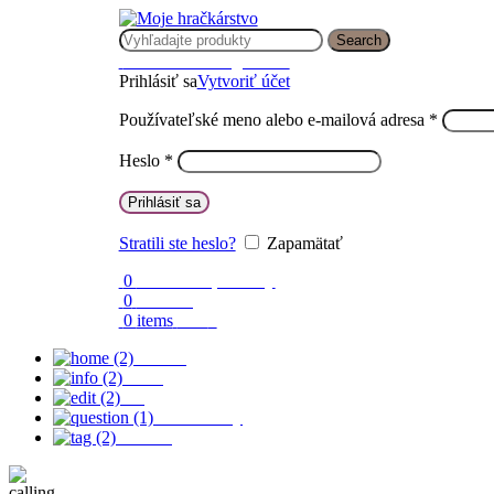
Search
Prihlásenie / Registrácia
Prihlásiť sa
Vytvoriť účet
Používateľské meno alebo e-mailová adresa
*
Heslo
*
Prihlásiť sa
Stratili ste heslo?
Zapamätať
0
Obľúbené produkty
0
Porovnaj
0
items
0.00
€
Domov
O nás
Blog
Časté otázky
Kontakt