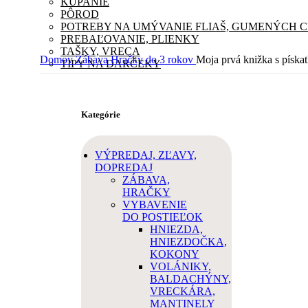
KÚPANIE
PÔROD
POTREBY NA UMÝVANIE FLIAŠ, GUMENÝCH 
PREBAĽOVANIE, PLIENKY
TAŠKY, VRECA
Domov
Zábava
Hračky do 3 rokov
Moja prvá knižka s píska
TIPY NA DARČEKY
Kategórie
VÝPREDAJ, ZĽAVY,
DOPREDAJ
ZÁBAVA,
HRAČKY
VYBAVENIE
DO POSTIEĽOK
HNIEZDA,
HNIEZDOČKA,
KOKONY
VOLÁNIKY,
BALDACHÝNY,
VRECKÁRA,
MANTINELY