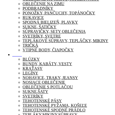
OBLEČENIE NA ZIMU
PODBRADNÍKY
PONOŽKY, PANČUCHY, TOPÁNOČKY
RUKAVICE
SPODNÁ BIELIZEŇ, PLAVKY
SUKNE, ŠATIČKY
SÚPRAVIČKY, SETY OBLEČENIA
SVETRÍKY, SVETRE
TEPLÁKOVÉ SÚPRAVY, TEPLÁČKY, MIKINY
TRIČKÁ
VTIPNÉ BODY, ČIAPOČKY
Móda
BLÚZKY
BUNDY, KABÁTY, VESTY
KRAŤASY
LEGÍNY
NOHAVICE, TRAKY, JEANSY
NOSIACE OBLEČENIE
OBLEČENIE S POTLAČOU
SUKNE,ŠATY
SVETRÍKY
TEHOTENSKÉ PÁSY
TEHOTENSKÉ PYŽAMA, KOŠEĽE
TEHOTENSKÉ SPODNÉ PRÁDLO
TEPLÁKY,MIKINY,SÚPRAVY