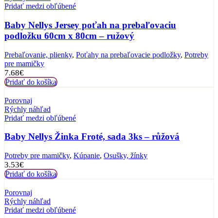
Pridať medzi obľúbené
Baby Nellys Jersey poťah na prebaľovaciu
podložku 60cm x 80cm – ružový
Prebaľovanie, plienky
,
Poťahy na prebaľovacie podložky
,
Potreby
pre mamičky
7.68
€
Pridať do košíka
Porovnaj
Rýchly náhľad
Pridať medzi obľúbené
Baby Nellys Žinka Froté, sada 3ks – růžová
Potreby pre mamičky
,
Kúpanie
,
Osušky, žínky
3.53
€
Pridať do košíka
Porovnaj
Rýchly náhľad
Pridať medzi obľúbené