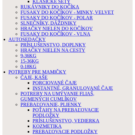
KLASICKÉ SETY
RUKÁVNIKY DO KOČÍKA
FUSAKY DO KOČÍKOV - MINKY, VELVET
FUSAKY DO KOČÍKOV - POLAR
SLNEČNÍKY, DÁŽDNIKY
HRAČKY NIELEN DO KOČÍKOV
FUSAKY DO KOČÍKOV - VLNA
AUTOSEDAČKY
PRÍSLUŠENSTVO, DOPLNKY
HRAČKY NIELEN NA CESTY
9-36KG
15-36KG
0-18KG
POTREBY PRE MAMIČKY
ČAJE, KAŠE
PORCIOVANÉ ČAJE
INSTANTNÉ, GRANULOVANÉ ČAJE
POTREBY NA UMÝVANIE FLIAŠ,
GUMENÝCH CUMLÍKOV
PREBAĽOVANIE, PLIENKY
POŤAHY NA PREBAĽOVACIE
PODLOŽKY
PRÍSLUŠENSTVO, VEDIERKA
KOZMETIKA
PREBAĽOVACIE PODLOŽKY