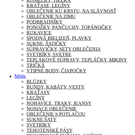
KOŠIEĽKY, TIELKA
KRAŤASE, LEGÍNY
OBLEČENIE KU KRSTU, NA SLÁVNOSŤ
OBLEČENIE NA ZIMU
PODBRADNÍKY
PONOŽKY, PANČUCHY, TOPÁNOČKY
RUKAVICE
SPODNÁ BIELIZEŇ, PLAVKY
SUKNE, ŠATIČKY
SÚPRAVIČKY, SETY OBLEČENIA
SVETRÍKY, SVETRE
TEPLÁKOVÉ SÚPRAVY, TEPLÁČKY, MIKINY
TRIČKÁ
VTIPNÉ BODY, ČIAPOČKY
Móda
BLÚZKY
BUNDY, KABÁTY, VESTY
KRAŤASY
LEGÍNY
NOHAVICE, TRAKY, JEANSY
NOSIACE OBLEČENIE
OBLEČENIE S POTLAČOU
SUKNE,ŠATY
SVETRÍKY
TEHOTENSKÉ PÁSY