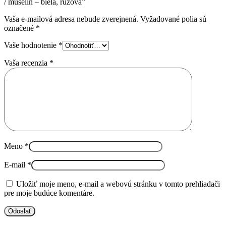
/ mušelín – biela, ružová”
Vaša e-mailová adresa nebude zverejnená.
Vyžadované polia sú
označené
*
Vaše hodnotenie
*
Vaša recenzia
*
Meno
*
E-mail
*
Uložiť moje meno, e-mail a webovú stránku v tomto prehliadači
pre moje budúce komentáre.