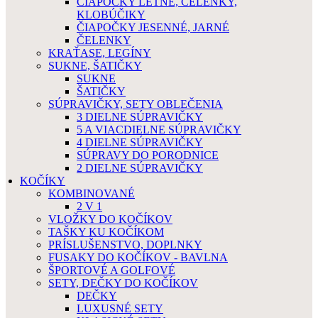
ČIAPOČKY LETNÉ, ČELENKY,
KLOBÚČIKY
ČIAPOČKY JESENNÉ, JARNÉ
ČELENKY
KRAŤASE, LEGÍNY
SUKNE, ŠATIČKY
SUKNE
ŠATIČKY
SÚPRAVIČKY, SETY OBLEČENIA
3 DIELNE SÚPRAVIČKY
5 A VIACDIELNE SÚPRAVIČKY
4 DIELNE SÚPRAVIČKY
SÚPRAVY DO PORODNICE
2 DIELNE SÚPRAVIČKY
KOČÍKY
KOMBINOVANÉ
2 V 1
VLOŽKY DO KOČÍKOV
TAŠKY KU KOČÍKOM
PRÍSLUŠENSTVO, DOPLNKY
FUSAKY DO KOČÍKOV - BAVLNA
ŠPORTOVÉ A GOLFOVÉ
SETY, DEČKY DO KOČÍKOV
DEČKY
LUXUSNÉ SETY