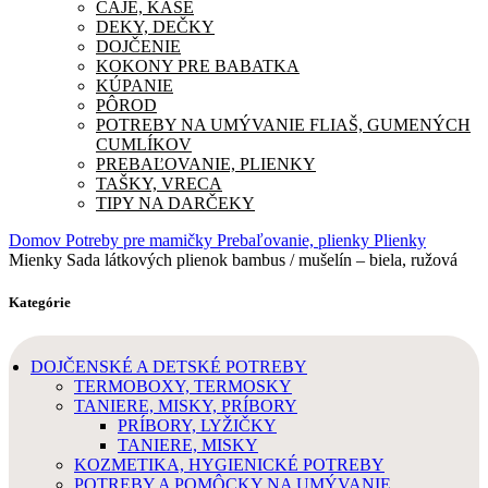
ČAJE, KAŠE
DEKY, DEČKY
DOJČENIE
KOKONY PRE BABATKA
KÚPANIE
PÔROD
POTREBY NA UMÝVANIE FLIAŠ, GUMENÝCH
CUMLÍKOV
PREBAĽOVANIE, PLIENKY
TAŠKY, VRECA
TIPY NA DARČEKY
Domov
Potreby pre mamičky
Prebaľovanie, plienky
Plienky
Mienky Sada látkových plienok bambus / mušelín – biela, ružová
Kategórie
DOJČENSKÉ A DETSKÉ POTREBY
TERMOBOXY, TERMOSKY
TANIERE, MISKY, PRÍBORY
PRÍBORY, LYŽIČKY
TANIERE, MISKY
KOZMETIKA, HYGIENICKÉ POTREBY
POTREBY A POMÔCKY NA UMÝVANIE