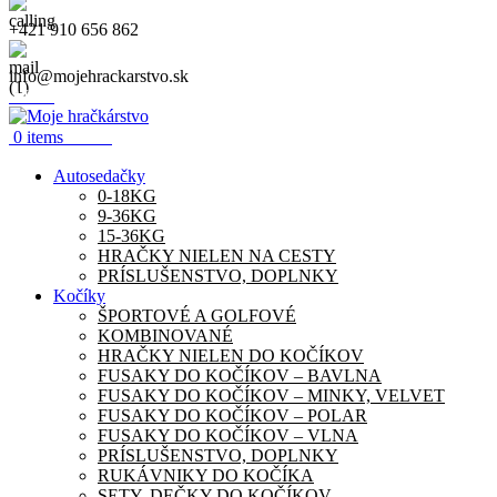
+421 910 656 862
info@mojehrackarstvo.sk
Menu
0.00
€
0
items
Autosedačky
0-18KG
9-36KG
15-36KG
HRAČKY NIELEN NA CESTY
PRÍSLUŠENSTVO, DOPLNKY
Kočíky
ŠPORTOVÉ A GOLFOVÉ
KOMBINOVANÉ
HRAČKY NIELEN DO KOČÍKOV
FUSAKY DO KOČÍKOV – BAVLNA
FUSAKY DO KOČÍKOV – MINKY, VELVET
FUSAKY DO KOČÍKOV – POLAR
FUSAKY DO KOČÍKOV – VLNA
PRÍSLUŠENSTVO, DOPLNKY
RUKÁVNIKY DO KOČÍKA
SETY, DEČKY DO KOČÍKOV