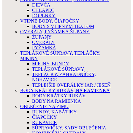
DIEVČA
CHLAPEC
DOPLNKY
VTIPNÉ BODY, ČIAPOČKY
BODY S VTIPNÝM TEXTOM
OVERÁLY, PYŽAMKÁ,ŽUPANY
ŽUPANY
OVERÁLY
PYŽAMKÁ
TEPLÁKOVÉ SÚPRAVY, TEPLÁČKY,
MIKINY
MIKINY, BUNDY
TEPLÁKOVÉ SÚPRAVY
TEPLÁČKY, ZAHRADNÍČKY,
NOHAVICE
TEPLEJŠIE OVERÁLKY JAR / JESEŇ
BODY KRÁTKY RUKÁV, NA RAMIENKA
BODY KRÁTKY RUKÁV
BODY NA RAMIENKA
OBLEČENIE NA ZIMU
BUNDY, KABÁTIKY
ČIAPOČKY
RUKAVICE
SÚPRAVIČKY, SADY OBLEČENIA