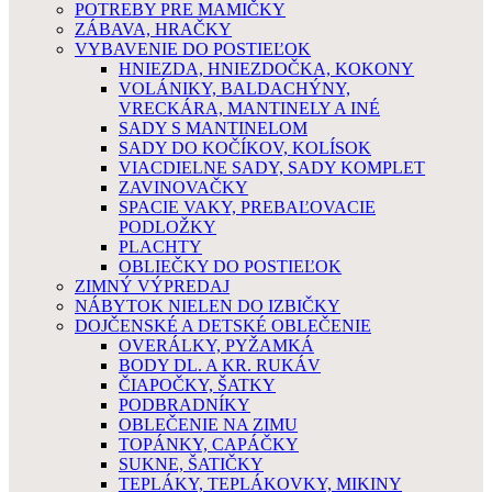
POTREBY PRE MAMIČKY
ZÁBAVA, HRAČKY
VYBAVENIE DO POSTIEĽOK
HNIEZDA, HNIEZDOČKA, KOKONY
VOLÁNIKY, BALDACHÝNY,
VRECKÁRA, MANTINELY A INÉ
SADY S MANTINELOM
SADY DO KOČÍKOV, KOLÍSOK
VIACDIELNE SADY, SADY KOMPLET
ZAVINOVAČKY
SPACIE VAKY, PREBAĽOVACIE
PODLOŽKY
PLACHTY
OBLIEČKY DO POSTIEĽOK
ZIMNÝ VÝPREDAJ
NÁBYTOK NIELEN DO IZBIČKY
DOJČENSKÉ A DETSKÉ OBLEČENIE
OVERÁLKY, PYŽAMKÁ
BODY DL. A KR. RUKÁV
ČIAPOČKY, ŠATKY
PODBRADNÍKY
OBLEČENIE NA ZIMU
TOPÁNKY, CAPÁČKY
SUKNE, ŠATIČKY
TEPLÁKY, TEPLÁKOVKY, MIKINY