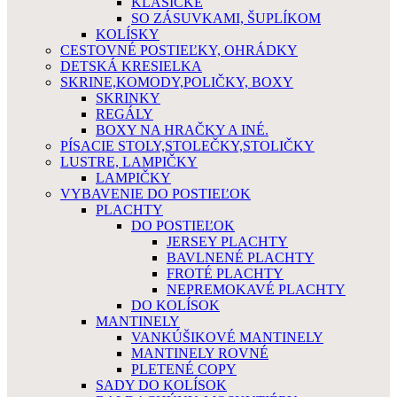
KLASICKÉ
SO ZÁSUVKAMI, ŠUPLÍKOM
KOLÍSKY
CESTOVNÉ POSTIEĽKY, OHRÁDKY
DETSKÁ KRESIELKA
SKRINE,KOMODY,POLIČKY, BOXY
SKRINKY
REGÁLY
BOXY NA HRAČKY A INÉ.
PÍSACIE STOLY,STOLEČKY,STOLIČKY
LUSTRE, LAMPIČKY
LAMPIČKY
VYBAVENIE DO POSTIEĽOK
PLACHTY
DO POSTIEĽOK
JERSEY PLACHTY
BAVLNENÉ PLACHTY
FROTÉ PLACHTY
NEPREMOKAVÉ PLACHTY
DO KOLÍSOK
MANTINELY
VANKÚŠIKOVÉ MANTINELY
MANTINELY ROVNÉ
PLETENÉ COPY
SADY DO KOLÍSOK