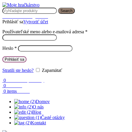
Search
Prihlásenie / Registrácia
Prihlásiť sa
Vytvoriť účet
Používateľské meno alebo e-mailová adresa
*
Heslo
*
Prihlásiť sa
Stratili ste heslo?
Zapamätať
0
Obľúbené produkty
0
Porovnaj
0.00
€
0
items
Domov
O nás
Blog
Časté otázky
Kontakt