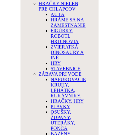
HRAČKY NIELEN
PRE CHLAPCOV
AUTÁ
HRÁME SA NA
ZAMESTNANIE
FIGÚRKY,
ROBOTI,
HRDINOVIA
ZVIERATKÁ,
DINOSAURY A
INÉ
HRY
STAVEBNICE
ZÁBAVA PRI VODE
NAFUKOVACIE
KRUHY,
LEHÁTKA,
RUKÁVNIKY
HRAČKY, HRY
PLAVKY
OSUŠKY,
ŽUPANY,
UTERÁKY,
PONČA
BAZÉNY,