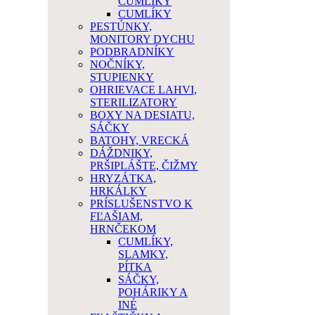
CUMLÍKY
CUMLÍKY
PESTÚNKY,
MONITORY DYCHU
PODBRADNÍKY
NOČNÍKY,
STUPIENKY
OHRIEVACE LAHVI,
STERILIZATORY
BOXY NA DESIATU,
SÁČKY
BATOHY, VRECKÁ
DÁŽDNIKY,
PRŠIPLÁŠTE, ČIŽMY
HRYZÁTKA,
HRKÁLKY
PRÍSLUŠENSTVO K
FĽAŠIAM,
HRNČEKOM
CUMLÍKY,
SLAMKY,
PÍTKA
SÁČKY,
POHÁRIKY A
INÉ