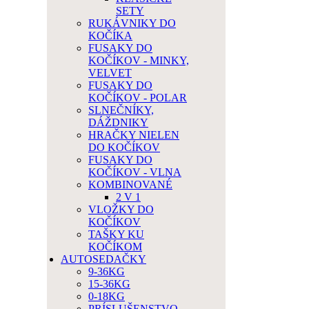
SETY
RUKÁVNIKY DO
KOČÍKA
FUSAKY DO
KOČÍKOV - MINKY,
VELVET
FUSAKY DO
KOČÍKOV - POLAR
SLNEČNÍKY,
DÁŽDNIKY
HRAČKY NIELEN
DO KOČÍKOV
FUSAKY DO
KOČÍKOV - VLNA
KOMBINOVANÉ
2 V 1
VLOŽKY DO
KOČÍKOV
TAŠKY KU
KOČÍKOM
AUTOSEDAČKY
9-36KG
15-36KG
0-18KG
PRÍSLUŠENSTVO,