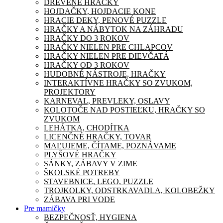
DREVENÉ HRAČKY
HOJDAČKY, HOJDACIE KONE
HRACIE DEKY, PENOVÉ PUZZLE
HRAČKY A NÁBYTOK NA ZÁHRADU
HRAČKY DO 3 ROKOV
HRAČKY NIELEN PRE CHLAPCOV
HRAČKY NIELEN PRE DIEVČATÁ
HRAČKY OD 3 ROKOV
HUDOBNÉ NÁSTROJE, HRAČKY
INTERAKTÍVNE HRAČKY SO ZVUKOM,
PROJEKTORY
KARNEVAL, PREVLEKY, OSLAVY
KOLOTOČE NAD POSTIEĽKU, HRAČKY SO
ZVUKOM
LEHÁTKA, CHODÍTKA
LICENČNÉ HRAČKY, TOVAR
MAĽUJEME, ČÍTAME, POZNÁVAME
PLYŠOVÉ HRAČKY
SÁNKY, ZÁBAVY V ZIME
ŠKOLSKÉ POTREBY
STAVEBNICE, LEGO, PUZZLE
TROJKOLKY, ODSTRKAVADLA, KOLOBEŽKY
ZÁBAVA PRI VODE
Pre mamičky
BEZPEČNOSŤ, HYGIENA