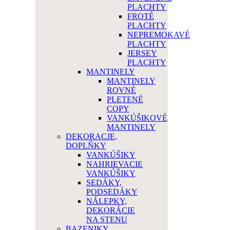
PLACHTY
FROTÉ
PLACHTY
NEPREMOKAVÉ
PLACHTY
JERSEY
PLACHTY
MANTINELY
MANTINELY
ROVNÉ
PLETENÉ
COPY
VANKÚŠIKOVÉ
MANTINELY
DEKORACJE,
DOPLŇKY
VANKÚŠIKY
NAHRIEVACIE
VANKÚŠIKY
SEDÁKY,
PODSEDÁKY
NÁLEPKY,
DEKORÁCIE
NA STENU
BAZENIKY