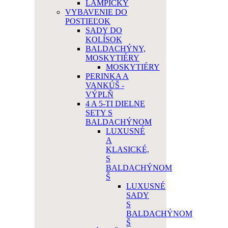
LAMPIČKY
VYBAVENIE DO
POSTIEĽOK
SADY DO
KOLÍSOK
BALDACHÝNY,
MOSKYTIÉRY
MOSKYTIÉRY
PERINKA A
VANKÚŠ -
VÝPLŇ
4 A 5-TI DIELNE
SETY S
BALDACHÝNOM
LUXUSNÉ
A
KLASICKÉ,
S
BALDACHÝNOM
Š
LUXUSNÉ
SADY
S
BALDACHÝNOM
Š