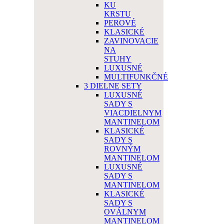
KU
KRSTU
PEROVÉ
KLASICKÉ
ZAVINOVACIE
NA
STUHY
LUXUSNÉ
MULTIFUNKČNÉ
3 DIELNE SETY
LUXUSNÉ
SADY S
VIACDIELNYM
MANTINELOM
KLASICKÉ
SADY S
ROVNÝM
MANTINELOM
LUXUSNÉ
SADY S
MANTINELOM
KLASICKÉ
SADY S
OVÁLNYM
MANTINELOM