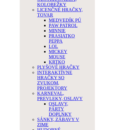
KOLOBEŽKY
LICENČNÉ HRAČKY,
TOVAR
MEDVEDÍK PÚ
PAW PATROL
MINNIE
PRASIATKO
PEPPA
LOL
MICKEY
MOUSE
KRTKO
PLYŠOVÉ HRAČKY
INTERAKTÍVNE
HRAČKY SO
ZVUKOM,
PROJEKTORY
KARNEVAL,
PREVLEKY, OSLAVY
OSLAVY,
PÁRTY
DOPLNKY
SÁNKY, ZÁBAVY V
ZIME
HUDOBNÉ