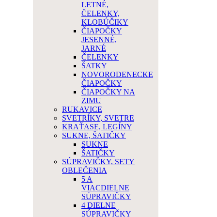
LETNÉ,
ČELENKY,
KLOBÚČIKY
ČIAPOČKY
JESENNÉ,
JARNÉ
ČELENKY
ŠATKY
NOVORODENECKE
ČIAPOČKY
ČIAPOČKY NA
ZIMU
RUKAVICE
SVETRÍKY, SVETRE
KRAŤASE, LEGÍNY
SUKNE, ŠATIČKY
SUKNE
ŠATIČKY
SÚPRAVIČKY, SETY
OBLEČENIA
5 A
VIACDIELNE
SÚPRAVIČKY
4 DIELNE
SÚPRAVIČKY