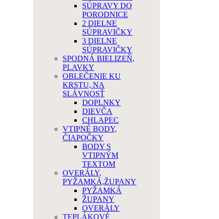
SÚPRAVY DO
PORODNICE
2 DIELNE
SÚPRAVIČKY
3 DIELNE
SÚPRAVIČKY
SPODNÁ BIELIZEŇ,
PLAVKY
OBLEČENIE KU
KRSTU, NA
SLÁVNOSŤ
DOPLNKY
DIEVČA
CHLAPEC
VTIPNÉ BODY,
ČIAPOČKY
BODY S
VTIPNÝM
TEXTOM
OVERÁLY,
PYŽAMKÁ,ŽUPANY
PYŽAMKÁ
ŽUPANY
OVERÁLY
TEPLÁKOVÉ