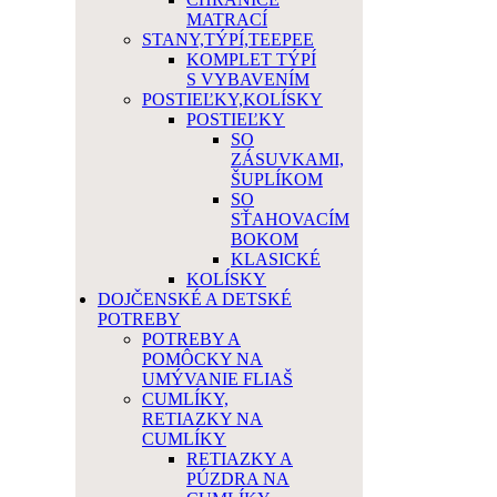
MATRACÍ
STANY,TÝPÍ,TEEPEE
KOMPLET TÝPÍ
S VYBAVENÍM
POSTIEĽKY,KOLÍSKY
POSTIEĽKY
SO
ZÁSUVKAMI,
ŠUPLÍKOM
SO
SŤAHOVACÍM
BOKOM
KLASICKÉ
KOLÍSKY
DOJČENSKÉ A DETSKÉ
POTREBY
POTREBY A
POMÔCKY NA
UMÝVANIE FLIAŠ
CUMLÍKY,
RETIAZKY NA
CUMLÍKY
RETIAZKY A
PÚZDRA NA