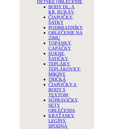
DETSKÉ OBLEČENIE
BODY DL. A
KR. RUKÁV
ČIAPOČKY,
ŠATKY
PODBRADNÍKY
OBLEČENIE NA
ZIMU
TOPÁNKY,
CAPÁČKY
SUKNE,
ŠATIČKY
TEPLÁKY,
TEPLÁKOVKY,
MIKINY
TRIČKÁ
ČIAPOČKY A
BODY S
TEXTOM
SÚPRAVIČKY,
SETY
OBLEČENIA
KRAŤASKY,
LEGÍNY,
SPODNÁ