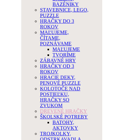
BAZÉNIKY
STAVEBNICE, LEGO,
PUZZLE
HRAČKY DO 3
ROKOV
MAĽUJEME,
ČÍTAME,
POZNÁVAME
MAĽUJEME
TVORÍME
ZÁBAVNÉ HRY
HRAČKY OD 3
ROKOV
HRACIE DEKY,
PENOVÉ PUZZLE
KOLOTOČE NAD
POSTIEĽKU,
HRAČKY SO
ZVUKOM
DREVENÉ HRAČKY
ŠKOLSKÉ POTREBY
BATOHY,
AKTOVKY
TROJKOLKY,
ODSTRKAVADLA,