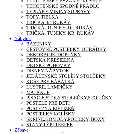
TEHOTENSKÉ PYŽAMA, KOŠEĽE
TEHOTENSKÉ SPODNÉ PRÁDLO
TEPLÁKY,MIKINY,SÚPRAVY
TOPY, TIELKA
TRIČKÁ 3/4 RUKÁV
TRIČKÁ, TUNIKY, DL.RUKÁV
TRIČKÁ, TUNIKY, KR. RUKÁV
Nábytok
BAZENIKY
CESTOVNÉ POSTIEĽKY, OHRÁDKY
DEKORACJE, DOPLŇKY
DETSKÁ KRESIELKA
DETSKÉ POHOVKY
DISNEY NÁBYTOK
JEDÁLENSKÉ STOLÍKY STOLČEKY
KOŠE PRE BÁBÄTKÁ
LUSTRE, LAMPIČKY
MATRACE
PÍSACIE STOLY,STOLEČKY,STOLIČKY
POSTELE PRE DETI
POSTEĽNÁ BIELIZEŇ
POSTIEĽKY,KOLÍSKY
SKRINE,KOMODY,POLIČKY, BOXY
STANY,TÝPÍ,TEEPEE
Zábava