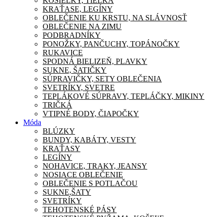
KOŠIEĽKY, TIELKA
KRAŤASE, LEGÍNY
OBLEČENIE KU KRSTU, NA SLÁVNOSŤ
OBLEČENIE NA ZIMU
PODBRADNÍKY
PONOŽKY, PANČUCHY, TOPÁNOČKY
RUKAVICE
SPODNÁ BIELIZEŇ, PLAVKY
SUKNE, ŠATIČKY
SÚPRAVIČKY, SETY OBLEČENIA
SVETRÍKY, SVETRE
TEPLÁKOVÉ SÚPRAVY, TEPLÁČKY, MIKINY
TRIČKÁ
VTIPNÉ BODY, ČIAPOČKY
Móda
BLÚZKY
BUNDY, KABÁTY, VESTY
KRAŤASY
LEGÍNY
NOHAVICE, TRAKY, JEANSY
NOSIACE OBLEČENIE
OBLEČENIE S POTLAČOU
SUKNE,ŠATY
SVETRÍKY
TEHOTENSKÉ PÁSY