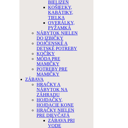
BIELIZEŇ
KOŠIEĽKY,
KABÁTIKY,
TIELKA
OVERÁLKY,
PYŽAMKÁ
NÁBYTOK NIELEN
DO IZBIČKY
DOJČENSKÉ A
DETSKÉ POTREBY
KOČÍKY
MÓDA PRE
MAMIČKY
POTREBY PRE
MAMIČKY
ZÁBAVA
HRAČKY A
NÁBYTOK NA
ZÁHRADU
HOJDAČKY,
HOJDACIE KONE
HRAČKY NIELEN
PRE DIEVČATÁ
ZÁBAVA PRI
VODE