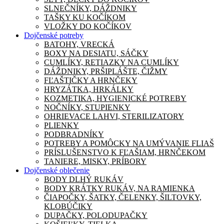
SLNEČNÍKY, DÁŽDNIKY
TAŠKY KU KOČÍKOM
VLOŽKY DO KOČÍKOV
Dojčenské potreby
BATOHY, VRECKÁ
BOXY NA DESIATU, SÁČKY
CUMLÍKY, RETIAZKY NA CUMLÍKY
DÁŽDNIKY, PRŠIPLÁŠTE, ČIŽMY
FĽAŠTIČKY A HRNČEKY
HRYZÁTKA, HRKÁLKY
KOZMETIKA, HYGIENICKÉ POTREBY
NOČNÍKY, STUPIENKY
OHRIEVACE LAHVI, STERILIZATORY
PLIENKY
PODBRADNÍKY
POTREBY A POMÔCKY NA UMÝVANIE FLIAŠ
PRÍSLUŠENSTVO K FĽAŠIAM, HRNČEKOM
TANIERE, MISKY, PRÍBORY
Dojčenské oblečenie
BODY DLHÝ RUKÁV
BODY KRÁTKY RUKÁV, NA RAMIENKA
ČIAPOČKY, ŠATKY, ČELENKY, ŠILTOVKY,
KLOBÚČIKY
DUPAČKY, POLODUPAČKY