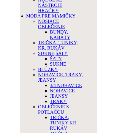
NÁSTROJE,
HRAČKY
MÓDA PRE MAMIČKY
NOSIACE
OBLEČENIE
BUNDY,
KABÁTY
TRIČKÁ, TUNIKY,
KR. RUKÁV
SUKNE,ŠATY
ŠATY
SUKNE
BLÚZKY
NOHAVICE, TRAKY,
JEANSY
3/4 NOHAVICE
NOHAVICE
JEANSY
TRAKY
OBLEČENIE S
POTLAČOU
TRIČKÁ,
TUNIKY KR.
RUKÁV