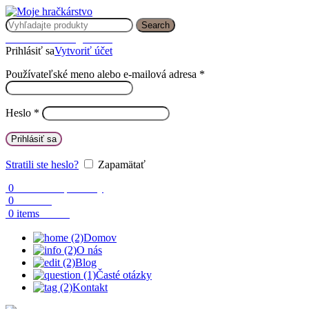
Search
Prihlásenie / Registrácia
Prihlásiť sa
Vytvoriť účet
Používateľské meno alebo e-mailová adresa
*
Heslo
*
Prihlásiť sa
Stratili ste heslo?
Zapamätať
0
Obľúbené produkty
0
Porovnaj
0.00
€
0
items
Domov
O nás
Blog
Časté otázky
Kontakt