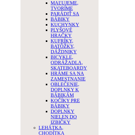
MAĽUJEME,
TVORÍME
PARÁDIŤ SA
BÁBIKY
KUCHYNKY
PLYŠOVÉ
HRAČKY
KUFRÍKY,
BATÔŽKY,
DÁŽDNIKY
BICYKLE,
ODRÁŽADLA,
SKATEBOARDY
HRÁME SA NA
ZAMESTNANIE
OBLEČENIE,
DOPLNKY K
BÁBIKÁM
KOČÍKY PRE
BÁBIKY
DOPLNKY
NIELEN DO
IZBIČKY
LEHÁTKA,
CHODÍTKA