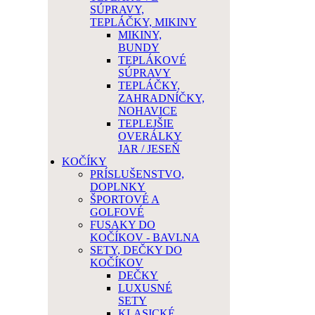
SÚPRAVY,
TEPLÁČKY, MIKINY
MIKINY,
BUNDY
TEPLÁKOVÉ
SÚPRAVY
TEPLÁČKY,
ZAHRADNÍČKY,
NOHAVICE
TEPLEJŠIE
OVERÁLKY
JAR / JESEŇ
KOČÍKY
PRÍSLUŠENSTVO,
DOPLNKY
ŠPORTOVÉ A
GOLFOVÉ
FUSAKY DO
KOČÍKOV - BAVLNA
SETY, DEČKY DO
KOČÍKOV
DEČKY
LUXUSNÉ
SETY
KLASICKÉ