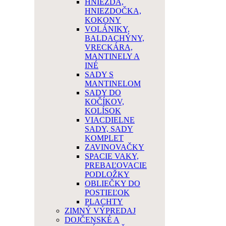
HNIEZDA,
HNIEZDOČKA,
KOKONY
VOLÁNIKY,
BALDACHÝNY,
VRECKÁRA,
MANTINELY A
INÉ
SADY S
MANTINELOM
SADY DO
KOČÍKOV,
KOLÍSOK
VIACDIELNE
SADY, SADY
KOMPLET
ZAVINOVAČKY
SPACIE VAKY,
PREBAĽOVACIE
PODLOŽKY
OBLIEČKY DO
POSTIEĽOK
PLACHTY
ZIMNÝ VÝPREDAJ
DOJČENSKÉ A