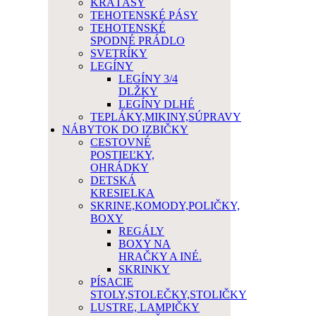
KRAŤASY
TEHOTENSKÉ PÁSY
TEHOTENSKÉ
SPODNÉ PRÁDLO
SVETRÍKY
LEGÍNY
LEGÍNY 3/4
DLŽKY
LEGÍNY DLHÉ
TEPLÁKY,MIKINY,SÚPRAVY
NÁBYTOK DO IZBIČKY
CESTOVNÉ
POSTIEĽKY,
OHRÁDKY
DETSKÁ
KRESIELKA
SKRINE,KOMODY,POLIČKY,
BOXY
REGÁLY
BOXY NA
HRAČKY A INÉ.
SKRINKY
PÍSACIE
STOLY,STOLEČKY,STOLIČKY
LUSTRE, LAMPIČKY