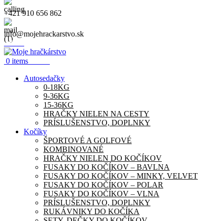
+421 910 656 862
info@mojehrackarstvo.sk
Menu
0.00
€
0
items
Autosedačky
0-18KG
9-36KG
15-36KG
HRAČKY NIELEN NA CESTY
PRÍSLUŠENSTVO, DOPLNKY
Kočíky
ŠPORTOVÉ A GOLFOVÉ
KOMBINOVANÉ
HRAČKY NIELEN DO KOČÍKOV
FUSAKY DO KOČÍKOV – BAVLNA
FUSAKY DO KOČÍKOV – MINKY, VELVET
FUSAKY DO KOČÍKOV – POLAR
FUSAKY DO KOČÍKOV – VLNA
PRÍSLUŠENSTVO, DOPLNKY
RUKÁVNIKY DO KOČÍKA
SETY, DEČKY DO KOČÍKOV