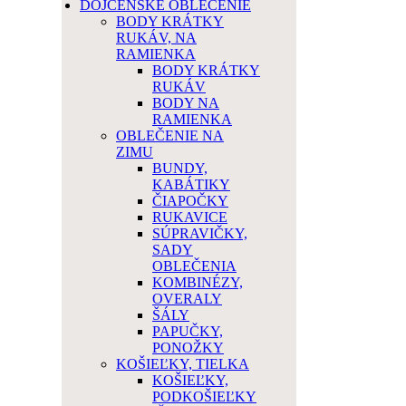
DOJČENSKÉ OBLEČENIE
BODY KRÁTKY
RUKÁV, NA
RAMIENKA
BODY KRÁTKY
RUKÁV
BODY NA
RAMIENKA
OBLEČENIE NA
ZIMU
BUNDY,
KABÁTIKY
ČIAPOČKY
RUKAVICE
SÚPRAVIČKY,
SADY
OBLEČENIA
KOMBINÉZY,
OVERALY
ŠÁLY
PAPUČKY,
PONOŽKY
KOŠIEĽKY, TIELKA
KOŠIEĽKY,
PODKOŠIEĽKY