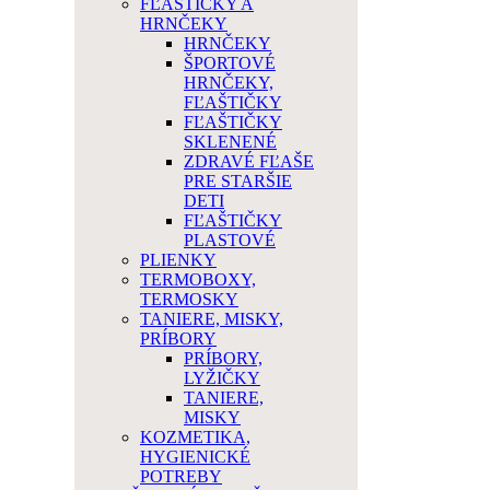
FĽAŠTIČKY A
HRNČEKY
HRNČEKY
ŠPORTOVÉ
HRNČEKY,
FĽAŠTIČKY
FĽAŠTIČKY
SKLENENÉ
ZDRAVÉ FĽAŠE
PRE STARŠIE
DETI
FĽAŠTIČKY
PLASTOVÉ
PLIENKY
TERMOBOXY,
TERMOSKY
TANIERE, MISKY,
PRÍBORY
PRÍBORY,
LYŽIČKY
TANIERE,
MISKY
KOZMETIKA,
HYGIENICKÉ
POTREBY