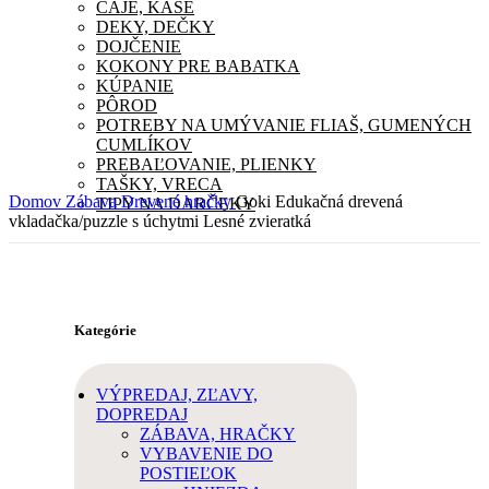
ČAJE, KAŠE
DEKY, DEČKY
DOJČENIE
KOKONY PRE BABATKA
KÚPANIE
PÔROD
POTREBY NA UMÝVANIE FLIAŠ, GUMENÝCH
CUMLÍKOV
PREBAĽOVANIE, PLIENKY
TAŠKY, VRECA
Domov
Zábava
Drevené hračky
Goki Edukačná drevená
TIPY NA DARČEKY
vkladačka/puzzle s úchytmi Lesné zvieratká
Kategórie
VÝPREDAJ, ZĽAVY,
DOPREDAJ
ZÁBAVA, HRAČKY
VYBAVENIE DO
POSTIEĽOK