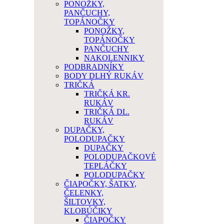
PONOŽKY,
PANČUCHY,
TOPÁNOČKY
PONOŽKY,
TOPÁNOČKY
PANČUCHY
NAKOLENNIKY
PODBRADNÍKY
BODY DLHÝ RUKÁV
TRIČKÁ
TRIČKÁ KR.
RUKÁV
TRIČKÁ DL.
RUKÁV
DUPAČKY,
POLODUPAČKY
DUPAČKY
POLODUPAČKOVÉ
TEPLÁČKY
POLODUPAČKY
ČIAPOČKY, ŠATKY,
ČELENKY,
ŠILTOVKY,
KLOBÚČIKY
ČIAPOČKY