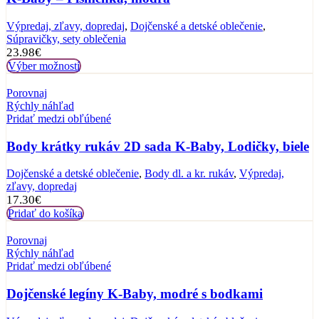
Výpredaj, zľavy, dopredaj
,
Dojčenské a detské oblečenie
,
Súpravičky, sety oblečenia
23.98
€
Výber možností
Porovnaj
Rýchly náhľad
Pridať medzi obľúbené
Body krátky rukáv 2D sada K-Baby, Lodičky, biele
Dojčenské a detské oblečenie
,
Body dl. a kr. rukáv
,
Výpredaj,
zľavy, dopredaj
17.30
€
Pridať do košíka
Porovnaj
Rýchly náhľad
Pridať medzi obľúbené
Dojčenské legíny K-Baby, modré s bodkami