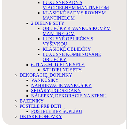
LUXUSNÉ SADY S
VIACDIELNYM MANTINELOM
KLASICKÉ SADY S ROVNÝM
MANTINELOM
2 DIELNE SETY
OBLIEČKY K VANKÚŠIKOVÝM
MANTINELOM
LUXUSNÉ OBLIEČKY S
VÝŠIVKOU
KLASICKÉ OBLIEČKY
LUXUSNÉ KOMBINOVANÉ
OBLIEČKY
6-TI A 8-MI DIELNE SETY
6-TI DIELNE SETY
DEKORACJE, DOPLŇKY
VANKÚŠIKY
NAHRIEVACIE VANKÚŠIKY
SEDÁKY, PODSEDÁKY
NÁLEPKY, DEKORÁCIE NA STENU
BAZENIKY
POSTELE PRE DETI
POSTELE BEZ ŠUPLÍKU
DETSKÉ POHOVKY