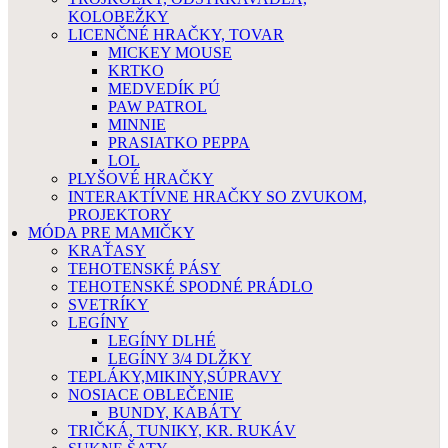
KOLOBEŽKY
LICENČNÉ HRAČKY, TOVAR
MICKEY MOUSE
KRTKO
MEDVEDÍK PÚ
PAW PATROL
MINNIE
PRASIATKO PEPPA
LOL
PLYŠOVÉ HRAČKY
INTERAKTÍVNE HRAČKY SO ZVUKOM,
PROJEKTORY
MÓDA PRE MAMIČKY
KRAŤASY
TEHOTENSKÉ PÁSY
TEHOTENSKÉ SPODNÉ PRÁDLO
SVETRÍKY
LEGÍNY
LEGÍNY DLHÉ
LEGÍNY 3/4 DLŽKY
TEPLÁKY,MIKINY,SÚPRAVY
NOSIACE OBLEČENIE
BUNDY, KABÁTY
TRIČKÁ, TUNIKY, KR. RUKÁV