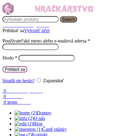
Search
Prihlásenie / Registrácia
Prihlásiť sa
Vytvoriť účet
Používateľské meno alebo e-mailová adresa
*
Heslo
*
Prihlásiť sa
Stratili ste heslo?
Zapamätať
0
Obľúbené produkty
0
Porovnaj
0.00
€
0
items
Domov
O nás
Blog
Časté otázky
Kontakt