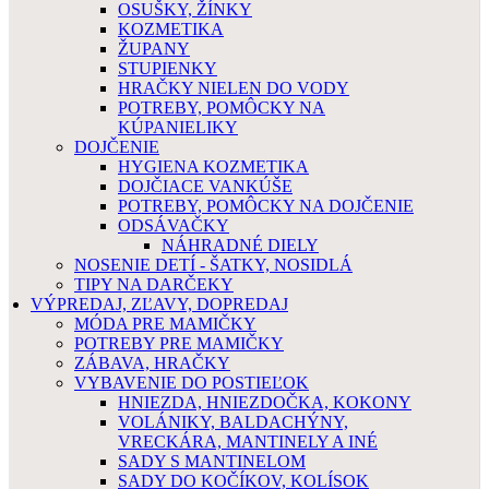
OSUŠKY, ŽÍNKY
KOZMETIKA
ŽUPANY
STUPIENKY
HRAČKY NIELEN DO VODY
POTREBY, POMÔCKY NA
KÚPANIELIKY
DOJČENIE
HYGIENA KOZMETIKA
DOJČIACE VANKÚŠE
POTREBY, POMÔCKY NA DOJČENIE
ODSÁVAČKY
NÁHRADNÉ DIELY
NOSENIE DETÍ - ŠATKY, NOSIDLÁ
TIPY NA DARČEKY
VÝPREDAJ, ZĽAVY, DOPREDAJ
MÓDA PRE MAMIČKY
POTREBY PRE MAMIČKY
ZÁBAVA, HRAČKY
VYBAVENIE DO POSTIEĽOK
HNIEZDA, HNIEZDOČKA, KOKONY
VOLÁNIKY, BALDACHÝNY,
VRECKÁRA, MANTINELY A INÉ
SADY S MANTINELOM
SADY DO KOČÍKOV, KOLÍSOK