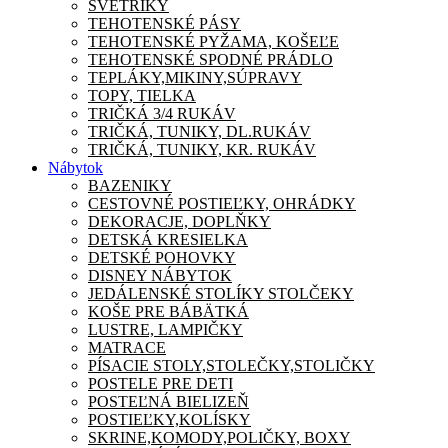
SVETRÍKY
TEHOTENSKÉ PÁSY
TEHOTENSKÉ PYŽAMA, KOŠEĽE
TEHOTENSKÉ SPODNÉ PRÁDLO
TEPLÁKY,MIKINY,SÚPRAVY
TOPY, TIELKA
TRIČKÁ 3/4 RUKÁV
TRIČKÁ, TUNIKY, DL.RUKÁV
TRIČKÁ, TUNIKY, KR. RUKÁV
Nábytok
BAZENIKY
CESTOVNÉ POSTIEĽKY, OHRÁDKY
DEKORACJE, DOPLŇKY
DETSKÁ KRESIELKA
DETSKÉ POHOVKY
DISNEY NÁBYTOK
JEDÁLENSKÉ STOLÍKY STOLČEKY
KOŠE PRE BÁBÄTKÁ
LUSTRE, LAMPIČKY
MATRACE
PÍSACIE STOLY,STOLEČKY,STOLIČKY
POSTELE PRE DETI
POSTEĽNÁ BIELIZEŇ
POSTIEĽKY,KOLÍSKY
SKRINE,KOMODY,POLIČKY, BOXY