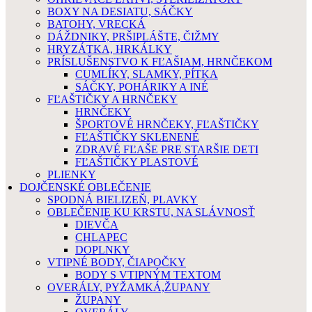
BOXY NA DESIATU, SÁČKY
BATOHY, VRECKÁ
DÁŽDNIKY, PRŠIPLÁŠTE, ČIŽMY
HRYZÁTKA, HRKÁLKY
PRÍSLUŠENSTVO K FĽAŠIAM, HRNČEKOM
CUMLÍKY, SLAMKY, PÍTKA
SÁČKY, POHÁRIKY A INÉ
FĽAŠTIČKY A HRNČEKY
HRNČEKY
ŠPORTOVÉ HRNČEKY, FĽAŠTIČKY
FĽAŠTIČKY SKLENENÉ
ZDRAVÉ FĽAŠE PRE STARŠIE DETI
FĽAŠTIČKY PLASTOVÉ
PLIENKY
DOJČENSKÉ OBLEČENIE
SPODNÁ BIELIZEŇ, PLAVKY
OBLEČENIE KU KRSTU, NA SLÁVNOSŤ
DIEVČA
CHLAPEC
DOPLNKY
VTIPNÉ BODY, ČIAPOČKY
BODY S VTIPNÝM TEXTOM
OVERÁLY, PYŽAMKÁ,ŽUPANY
ŽUPANY