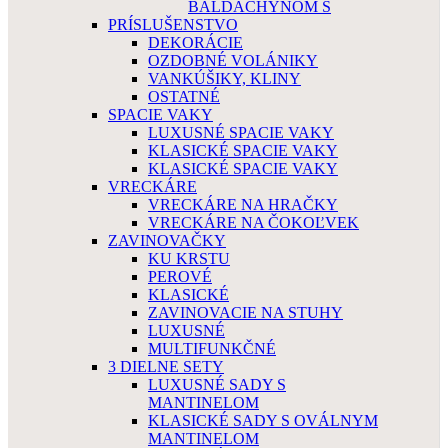
BALDACHÝNOM Š
PRÍSLUŠENSTVO
DEKORÁCIE
OZDOBNÉ VOLÁNIKY
VANKÚŠIKY, KLINY
OSTATNÉ
SPACIE VAKY
LUXUSNÉ SPACIE VAKY
KLASICKÉ SPACIE VAKY
KLASICKÉ SPACIE VAKY
VRECKÁRE
VRECKÁRE NA HRAČKY
VRECKÁRE NA ČOKOĽVEK
ZAVINOVAČKY
KU KRSTU
PEROVÉ
KLASICKÉ
ZAVINOVACIE NA STUHY
LUXUSNÉ
MULTIFUNKČNÉ
3 DIELNE SETY
LUXUSNÉ SADY S
MANTINELOM
KLASICKÉ SADY S OVÁLNYM
MANTINELOM