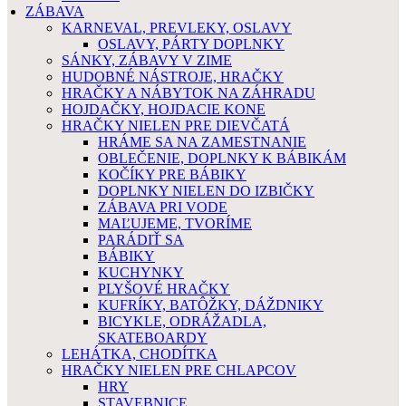
ZÁBAVA
KARNEVAL, PREVLEKY, OSLAVY
OSLAVY, PÁRTY DOPLNKY
SÁNKY, ZÁBAVY V ZIME
HUDOBNÉ NÁSTROJE, HRAČKY
HRAČKY A NÁBYTOK NA ZÁHRADU
HOJDAČKY, HOJDACIE KONE
HRAČKY NIELEN PRE DIEVČATÁ
HRÁME SA NA ZAMESTNANIE
OBLEČENIE, DOPLNKY K BÁBIKÁM
KOČÍKY PRE BÁBIKY
DOPLNKY NIELEN DO IZBIČKY
ZÁBAVA PRI VODE
MAĽUJEME, TVORÍME
PARÁDIŤ SA
BÁBIKY
KUCHYNKY
PLYŠOVÉ HRAČKY
KUFRÍKY, BATÔŽKY, DÁŽDNIKY
BICYKLE, ODRÁŽADLA,
SKATEBOARDY
LEHÁTKA, CHODÍTKA
HRAČKY NIELEN PRE CHLAPCOV
HRY
STAVEBNICE