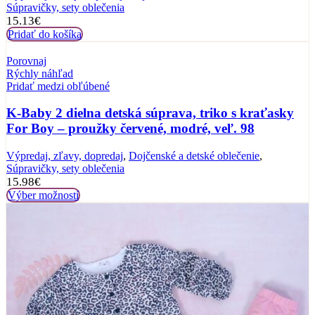
Súpravičky, sety oblečenia
15.13
€
Pridať do košíka
Porovnaj
Rýchly náhľad
Pridať medzi obľúbené
K-Baby 2 dielna detská súprava, triko s kraťasky
For Boy – proužky červené, modré, veľ. 98
Výpredaj, zľavy, dopredaj
,
Dojčenské a detské oblečenie
,
Súpravičky, sety oblečenia
15.98
€
Výber možností