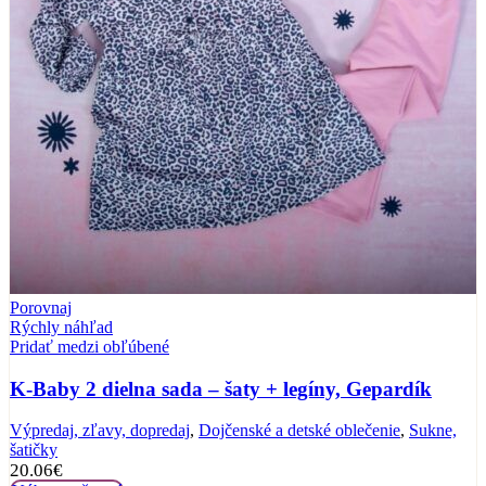
Porovnaj
Rýchly náhľad
Pridať medzi obľúbené
K-Baby 2 dielna sada – šaty + legíny, Gepardík
Výpredaj, zľavy, dopredaj
,
Dojčenské a detské oblečenie
,
Sukne,
šatičky
20.06
€