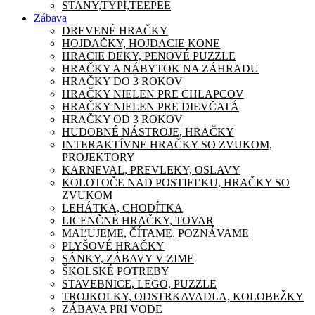
STANY,TÝPÍ,TEEPEE
Zábava
DREVENÉ HRAČKY
HOJDAČKY, HOJDACIE KONE
HRACIE DEKY, PENOVÉ PUZZLE
HRAČKY A NÁBYTOK NA ZÁHRADU
HRAČKY DO 3 ROKOV
HRAČKY NIELEN PRE CHLAPCOV
HRAČKY NIELEN PRE DIEVČATÁ
HRAČKY OD 3 ROKOV
HUDOBNÉ NÁSTROJE, HRAČKY
INTERAKTÍVNE HRAČKY SO ZVUKOM,
PROJEKTORY
KARNEVAL, PREVLEKY, OSLAVY
KOLOTOČE NAD POSTIEĽKU, HRAČKY SO
ZVUKOM
LEHÁTKA, CHODÍTKA
LICENČNÉ HRAČKY, TOVAR
MAĽUJEME, ČÍTAME, POZNÁVAME
PLYŠOVÉ HRAČKY
SÁNKY, ZÁBAVY V ZIME
ŠKOLSKÉ POTREBY
STAVEBNICE, LEGO, PUZZLE
TROJKOLKY, ODSTRKAVADLA, KOLOBEŽKY
ZÁBAVA PRI VODE