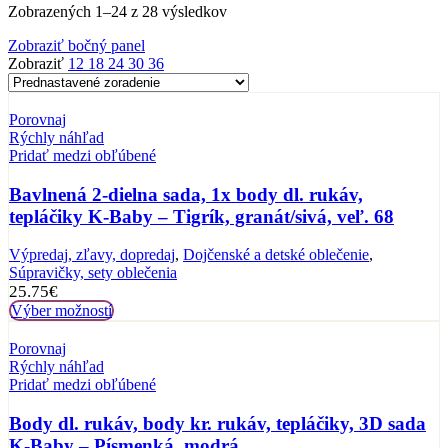
Zobrazených 1–24 z 28 výsledkov
Zobraziť bočný panel
Zobraziť
12
18
24
30
36
Porovnaj
Rýchly náhľad
Pridať medzi obľúbené
Bavlnená 2-dielna sada, 1x body dl. rukáv,
tepláčiky K-Baby – Tigrík, granát/sivá, veľ. 68
Výpredaj, zľavy, dopredaj
,
Dojčenské a detské oblečenie
,
Súpravičky, sety oblečenia
25.75
€
Výber možností
Porovnaj
Rýchly náhľad
Pridať medzi obľúbené
Body dl. rukáv, body kr. rukáv, tepláčiky, 3D sada
K-Baby – Písmenká, modrá