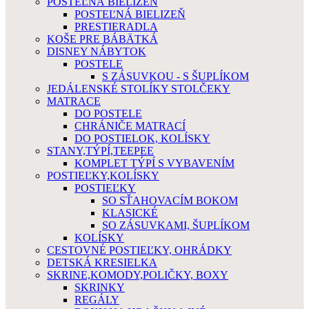
POSTEĽNÁ BIELIZEŇ
POSTEĽNÁ BIELIZEŇ
PRESTIERADLA
KOŠE PRE BÁBÄTKÁ
DISNEY NÁBYTOK
POSTELE
S ZÁSUVKOU - S ŠUPLÍKOM
JEDÁLENSKÉ STOLÍKY STOLČEKY
MATRACE
DO POSTELE
CHRÁNIČE MATRACÍ
DO POSTIELOK, KOLÍSKY
STANY,TÝPÍ,TEEPEE
KOMPLET TÝPÍ S VYBAVENÍM
POSTIEĽKY,KOLÍSKY
POSTIEĽKY
SO SŤAHOVACÍM BOKOM
KLASICKÉ
SO ZÁSUVKAMI, ŠUPLÍKOM
KOLÍSKY
CESTOVNÉ POSTIEĽKY, OHRÁDKY
DETSKÁ KRESIELKA
SKRINE,KOMODY,POLIČKY, BOXY
SKRINKY
REGÁLY