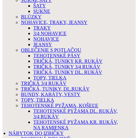
SUKNE,ŠATY
ŠATY
SUKNE
BLÚZKY
NOHAVICE, TRAKY, JEANSY
TRAKY
3/4 NOHAVICE
NOHAVICE
JEANSY
OBLEČENIE S POTLAČOU
TEHOTENSKÉ PÁSY
TRIČKÁ, TUNIKY KR. RUKÁV
TRIČKÁ, TUNIKY 3/4 RUKÁV
TRIČKÁ, TUNIKY DL. RUKÁV
TOPY, TIELKA
TRIČKÁ 3/4 RUKÁV
TRIČKÁ, TUNIKY, DL.RUKÁV
BUNDY, KABÁTY, VESTY
TOPY, TIELKA
TEHOTENSKÉ PYŽAMA, KOŠEĽE
TEHOTENSKÉ PYŽAMA DL. RUKÁV,
3/4 RUKÁV
TEHOTENSKÉ PYŽAMA KR. RUKÁV,
NA RAMIENKA
NÁBYTOK DO IZBIČKY