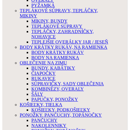
OVERÁLY
PYŽAMKÁ
TEPLÁKOVÉ SÚPRAVY, TEPLÁČKY,
MIKINY
MIKINY, BUNDY
TEPLÁKOVÉ SÚPRAVY
TEPLÁČKY, ZAHRADNÍČKY,
NOHAVICE
TEPLEJŠIE OVERÁLKY JAR / JESEŇ
BODY KRÁTKY RUKÁV, NA RAMIENKA
BODY KRÁTKY RUKÁV
BODY NA RAMIENKA
OBLEČENIE NA ZIMU
BUNDY, KABÁTIKY
ČIAPOČKY
RUKAVICE
SÚPRAVIČKY, SADY OBLEČENIA
KOMBINÉZY, OVERALY
ŠÁLY
PAPUČKY, PONOŽKY
KOŠIEĽKY, TIELKA
KOŠIEĽKY, PODKOŠIEĽKY
PONOŽKY, PANČUCHY, TOPÁNOČKY
PANČUCHY
NAKOLENNIKY