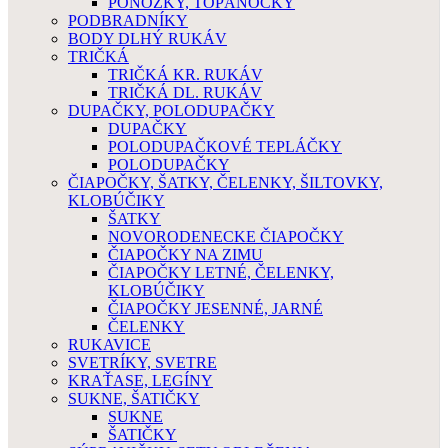
PONOŽKY, TOPÁNOČKY
PODBRADNÍKY
BODY DLHÝ RUKÁV
TRIČKÁ
TRIČKÁ KR. RUKÁV
TRIČKÁ DL. RUKÁV
DUPAČKY, POLODUPAČKY
DUPAČKY
POLODUPAČKOVÉ TEPLÁČKY
POLODUPAČKY
ČIAPOČKY, ŠATKY, ČELENKY, ŠILTOVKY,
KLOBÚČIKY
ŠATKY
NOVORODENECKE ČIAPOČKY
ČIAPOČKY NA ZIMU
ČIAPOČKY LETNÉ, ČELENKY,
KLOBÚČIKY
ČIAPOČKY JESENNÉ, JARNÉ
ČELENKY
RUKAVICE
SVETRÍKY, SVETRE
KRAŤASE, LEGÍNY
SUKNE, ŠATIČKY
SUKNE
ŠATIČKY