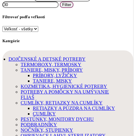
Filter
Filtrovať podľa veľkosti
Kategórie
DOJČENSKÉ A DETSKÉ POTREBY
TERMOBOXY, TERMOSKY
TANIERE, MISKY, PRÍBORY
PRÍBORY, LYŽIČKY
TANIERE, MISKY
KOZMETIKA, HYGIENICKÉ POTREBY
POTREBY A POMÔCKY NA UMÝVANIE
FLIAŠ
CUMLÍKY, RETIAZKY NA CUMLÍKY
RETIAZKY A PÚZDRA NA CUMLÍKY
CUMLÍKY
PESTÚNKY, MONITORY DYCHU
PODBRADNÍKY
NOČNÍKY, STUPIENKY
OHRIEVACE LAHVI, STERILIZATORY