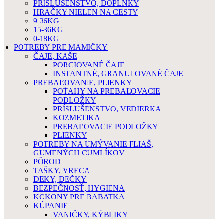
PRÍSLUŠENSTVO, DOPLNKY
HRAČKY NIELEN NA CESTY
9-36KG
15-36KG
0-18KG
POTREBY PRE MAMIČKY
ČAJE, KAŠE
PORCIOVANÉ ČAJE
INSTANTNÉ, GRANULOVANÉ ČAJE
PREBAĽOVANIE, PLIENKY
POŤAHY NA PREBAĽOVACIE
PODLOŽKY
PRÍSLUŠENSTVO, VEDIERKA
KOZMETIKA
PREBAĽOVACIE PODLOŽKY
PLIENKY
POTREBY NA UMÝVANIE FLIAŠ,
GUMENÝCH CUMLÍKOV
PÔROD
TAŠKY, VRECA
DEKY, DEČKY
BEZPEČNOSŤ, HYGIENA
KOKONY PRE BABATKA
KÚPANIE
VANIČKY, KÝBLIKY