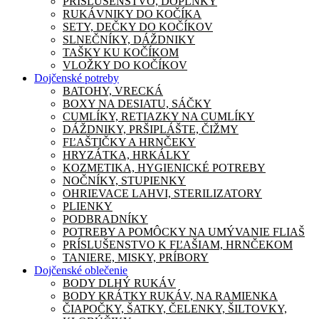
PRÍSLUŠENSTVO, DOPLNKY
RUKÁVNIKY DO KOČÍKA
SETY, DEČKY DO KOČÍKOV
SLNEČNÍKY, DÁŽDNIKY
TAŠKY KU KOČÍKOM
VLOŽKY DO KOČÍKOV
Dojčenské potreby
BATOHY, VRECKÁ
BOXY NA DESIATU, SÁČKY
CUMLÍKY, RETIAZKY NA CUMLÍKY
DÁŽDNIKY, PRŠIPLÁŠTE, ČIŽMY
FĽAŠTIČKY A HRNČEKY
HRYZÁTKA, HRKÁLKY
KOZMETIKA, HYGIENICKÉ POTREBY
NOČNÍKY, STUPIENKY
OHRIEVACE LAHVI, STERILIZATORY
PLIENKY
PODBRADNÍKY
POTREBY A POMÔCKY NA UMÝVANIE FLIAŠ
PRÍSLUŠENSTVO K FĽAŠIAM, HRNČEKOM
TANIERE, MISKY, PRÍBORY
Dojčenské oblečenie
BODY DLHÝ RUKÁV
BODY KRÁTKY RUKÁV, NA RAMIENKA
ČIAPOČKY, ŠATKY, ČELENKY, ŠILTOVKY,