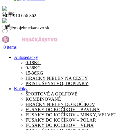
+421 910 656 862
info@mojehrackarstvo.sk
Menu
0.00
€
0
items
Autosedačky
0-18KG
9-36KG
15-36KG
HRAČKY NIELEN NA CESTY
PRÍSLUŠENSTVO, DOPLNKY
Kočíky
ŠPORTOVÉ A GOLFOVÉ
KOMBINOVANÉ
HRAČKY NIELEN DO KOČÍKOV
FUSAKY DO KOČÍKOV – BAVLNA
FUSAKY DO KOČÍKOV – MINKY, VELVET
FUSAKY DO KOČÍKOV – POLAR
FUSAKY DO KOČÍKOV – VLNA