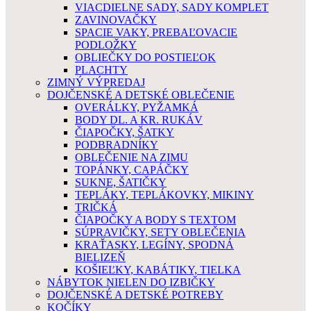
VIACDIELNE SADY, SADY KOMPLET
ZAVINOVAČKY
SPACIE VAKY, PREBAĽOVACIE
PODLOŽKY
OBLIEČKY DO POSTIEĽOK
PLACHTY
ZIMNÝ VÝPREDAJ
DOJČENSKÉ A DETSKÉ OBLEČENIE
OVERÁLKY, PYŽAMKÁ
BODY DL. A KR. RUKÁV
ČIAPOČKY, ŠATKY
PODBRADNÍKY
OBLEČENIE NA ZIMU
TOPÁNKY, CAPÁČKY
SUKNE, ŠATIČKY
TEPLÁKY, TEPLÁKOVKY, MIKINY
TRIČKÁ
ČIAPOČKY A BODY S TEXTOM
SÚPRAVIČKY, SETY OBLEČENIA
KRAŤASKY, LEGÍNY, SPODNÁ
BIELIZEŇ
KOŠIEĽKY, KABÁTIKY, TIELKA
NÁBYTOK NIELEN DO IZBIČKY
DOJČENSKÉ A DETSKÉ POTREBY
KOČÍKY