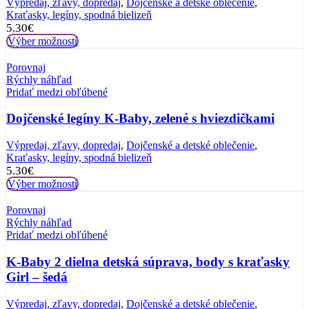
Výpredaj, zľavy, dopredaj
,
Dojčenské a detské oblečenie
,
Kraťasky, legíny, spodná bielizeň
5.30
€
Výber možností
Porovnaj
Rýchly náhľad
Pridať medzi obľúbené
Dojčenské legíny K-Baby, zelené s hviezdičkami
Výpredaj, zľavy, dopredaj
,
Dojčenské a detské oblečenie
,
Kraťasky, legíny, spodná bielizeň
5.30
€
Výber možností
Porovnaj
Rýchly náhľad
Pridať medzi obľúbené
K-Baby 2 dielna detská súprava, body s kraťasky
Girl – šedá
Výpredaj, zľavy, dopredaj
,
Dojčenské a detské oblečenie
,