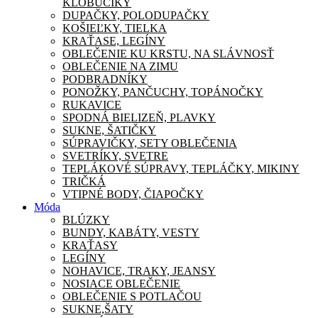
KLOBÚČIKY
DUPAČKY, POLODUPAČKY
KOŠIEĽKY, TIELKA
KRAŤASE, LEGÍNY
OBLEČENIE KU KRSTU, NA SLÁVNOSŤ
OBLEČENIE NA ZIMU
PODBRADNÍKY
PONOŽKY, PANČUCHY, TOPÁNOČKY
RUKAVICE
SPODNÁ BIELIZEŇ, PLAVKY
SUKNE, ŠATIČKY
SÚPRAVIČKY, SETY OBLEČENIA
SVETRÍKY, SVETRE
TEPLÁKOVÉ SÚPRAVY, TEPLÁČKY, MIKINY
TRIČKÁ
VTIPNÉ BODY, ČIAPOČKY
Móda
BLÚZKY
BUNDY, KABÁTY, VESTY
KRAŤASY
LEGÍNY
NOHAVICE, TRAKY, JEANSY
NOSIACE OBLEČENIE
OBLEČENIE S POTLAČOU
SUKNE,ŠATY