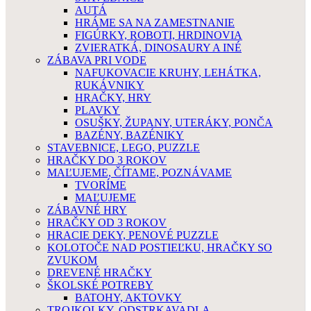
AUTÁ
HRÁME SA NA ZAMESTNANIE
FIGÚRKY, ROBOTI, HRDINOVIA
ZVIERATKÁ, DINOSAURY A INÉ
ZÁBAVA PRI VODE
NAFUKOVACIE KRUHY, LEHÁTKA,
RUKÁVNIKY
HRAČKY, HRY
PLAVKY
OSUŠKY, ŽUPANY, UTERÁKY, PONČA
BAZÉNY, BAZÉNIKY
STAVEBNICE, LEGO, PUZZLE
HRAČKY DO 3 ROKOV
MAĽUJEME, ČÍTAME, POZNÁVAME
TVORÍME
MAĽUJEME
ZÁBAVNÉ HRY
HRAČKY OD 3 ROKOV
HRACIE DEKY, PENOVÉ PUZZLE
KOLOTOČE NAD POSTIEĽKU, HRAČKY SO
ZVUKOM
DREVENÉ HRAČKY
ŠKOLSKÉ POTREBY
BATOHY, AKTOVKY
TROJKOLKY, ODSTRKAVADLA,