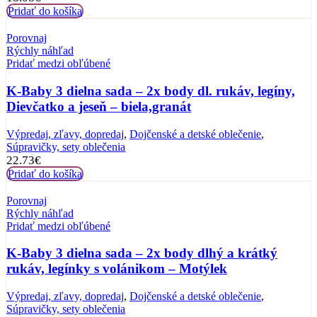
Pridať do košíka
Porovnaj
Rýchly náhľad
Pridať medzi obľúbené
K-Baby 3 dielna sada – 2x body dl. rukáv, legíny,
Dievčatko a jeseň – biela,granát
Výpredaj, zľavy, dopredaj
,
Dojčenské a detské oblečenie
,
Súpravičky, sety oblečenia
22.73
€
Pridať do košíka
Porovnaj
Rýchly náhľad
Pridať medzi obľúbené
K-Baby 3 dielna sada – 2x body dlhý a krátký
rukáv, legínky s volánikom – Motýlek
Výpredaj, zľavy, dopredaj
,
Dojčenské a detské oblečenie
,
Súpravičky, sety oblečenia