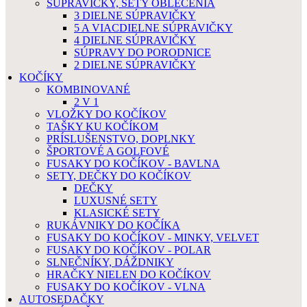
SÚPRAVIČKY, SETY OBLEČENIA
3 DIELNE SÚPRAVIČKY
5 A VIACDIELNE SÚPRAVIČKY
4 DIELNE SÚPRAVIČKY
SÚPRAVY DO PORODNICE
2 DIELNE SÚPRAVIČKY
KOČÍKY
KOMBINOVANÉ
2 V 1
VLOŽKY DO KOČÍKOV
TAŠKY KU KOČÍKOM
PRÍSLUŠENSTVO, DOPLNKY
ŠPORTOVÉ A GOLFOVÉ
FUSAKY DO KOČÍKOV - BAVLNA
SETY, DEČKY DO KOČÍKOV
DEČKY
LUXUSNÉ SETY
KLASICKÉ SETY
RUKÁVNIKY DO KOČÍKA
FUSAKY DO KOČÍKOV - MINKY, VELVET
FUSAKY DO KOČÍKOV - POLAR
SLNEČNÍKY, DÁŽDNIKY
HRAČKY NIELEN DO KOČÍKOV
FUSAKY DO KOČÍKOV - VLNA
AUTOSEDAČKY