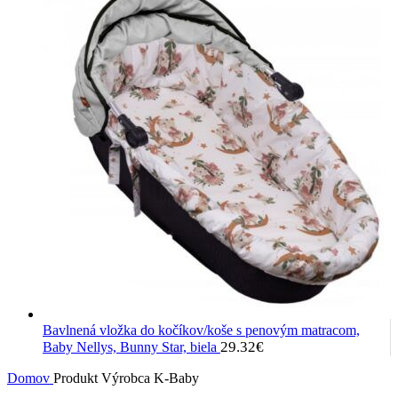
Bavlnená vložka do kočíkov/koše s penovým matracom,
29.32
€
Baby Nellys, Bunny Star, biela
Domov
Produkt Výrobca
K-Baby