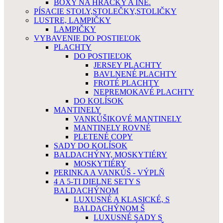
BOXY NA HRAČKY A INÉ.
PÍSACIE STOLY,STOLEČKY,STOLIČKY
LUSTRE, LAMPIČKY
LAMPIČKY
VYBAVENIE DO POSTIEĽOK
PLACHTY
DO POSTIEĽOK
JERSEY PLACHTY
BAVLNENÉ PLACHTY
FROTÉ PLACHTY
NEPREMOKAVÉ PLACHTY
DO KOLÍSOK
MANTINELY
VANKÚŠIKOVÉ MANTINELY
MANTINELY ROVNÉ
PLETENÉ COPY
SADY DO KOLÍSOK
BALDACHÝNY, MOSKYTIÉRY
MOSKYTIÉRY
PERINKA A VANKÚŠ - VÝPLŇ
4 A 5-TI DIELNE SETY S
BALDACHÝNOM
LUXUSNÉ A KLASICKÉ, S
BALDACHÝNOM Š
LUXUSNÉ SADY S