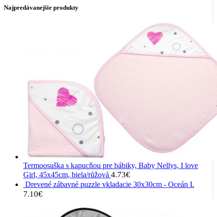
Najpredávanejšie produkty
Termoosuška s kapucňou pre bábiky, Baby Nellys, I love
4.73
€
Girl, 45x45cm, biela/růžová
Drevené zábavné puzzle vkladacie 30x30cm - Oceán I.
7.10
€