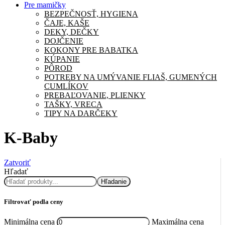
Pre mamičky
BEZPEČNOSŤ, HYGIENA
ČAJE, KAŠE
DEKY, DEČKY
DOJČENIE
KOKONY PRE BABATKA
KÚPANIE
PÔROD
POTREBY NA UMÝVANIE FLIAŠ, GUMENÝCH
CUMLÍKOV
PREBAĽOVANIE, PLIENKY
TAŠKY, VRECA
TIPY NA DARČEKY
K-Baby
Zatvoriť
Hľadať
Hľadanie
Filtrovať podla ceny
Minimálna cena
Maximálna cena