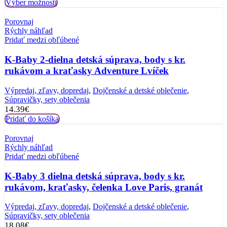
Výber možností
Porovnaj
Rýchly náhľad
Pridať medzi obľúbené
K-Baby 2-dielna detská súprava, body s kr.
rukávom a kraťasky Adventure Lvíček
Výpredaj, zľavy, dopredaj
,
Dojčenské a detské oblečenie
,
Súpravičky, sety oblečenia
14.39
€
Pridať do košíka
Porovnaj
Rýchly náhľad
Pridať medzi obľúbené
K-Baby 3 dielna detská súprava, body s kr.
rukávom, kraťasky, čelenka Love Paris, granát
Výpredaj, zľavy, dopredaj
,
Dojčenské a detské oblečenie
,
Súpravičky, sety oblečenia
18.08
€