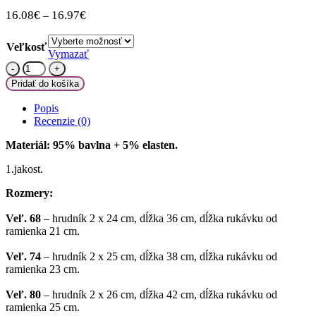
16.08
€
16.97
€
–
Veľkosť
Vymazať
množstvo
K-
Pridať do košíka
Baby
Dievčenské
Popis
bavlnené
Recenzie (0)
šaty,
Ovocie
Materiál: 95% bavlna + 5% elasten.
-
granátové,
1.jakost.
veľ.
Rozmery:
74
Veľ. 68
– hrudník 2 x 24 cm, dĺžka 36 cm, dĺžka rukávku od
ramienka 21 cm.
Veľ. 74
– hrudník 2 x 25 cm, dĺžka 38 cm, dĺžka rukávku od
ramienka 23 cm.
Veľ. 80
– hrudník 2 x 26 cm, dĺžka 42 cm, dĺžka rukávku od
ramienka 25 cm.