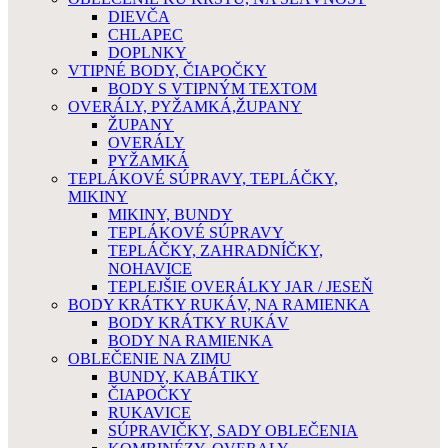
DIEVČA
CHLAPEC
DOPLNKY
VTIPNÉ BODY, ČIAPOČKY
BODY S VTIPNÝM TEXTOM
OVERÁLY, PYŽAMKÁ,ŽUPANY
ŽUPANY
OVERÁLY
PYŽAMKÁ
TEPLÁKOVÉ SÚPRAVY, TEPLÁČKY,
MIKINY
MIKINY, BUNDY
TEPLÁKOVÉ SÚPRAVY
TEPLÁČKY, ZAHRADNÍČKY,
NOHAVICE
TEPLEJŠIE OVERÁLKY JAR / JESEŇ
BODY KRÁTKY RUKÁV, NA RAMIENKA
BODY KRÁTKY RUKÁV
BODY NA RAMIENKA
OBLEČENIE NA ZIMU
BUNDY, KABÁTIKY
ČIAPOČKY
RUKAVICE
SÚPRAVIČKY, SADY OBLEČENIA