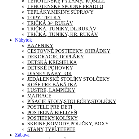
TEHOTENSKÉ PYŽAMA, KOŠEĽE
TEHOTENSKÉ SPODNÉ PRÁDLO
TEPLÁKY,MIKINY,SÚPRAVY
TOPY, TIELKA
TRIČKÁ 3/4 RUKÁV
TRIČKÁ, TUNIKY, DL.RUKÁV
TRIČKÁ, TUNIKY, KR. RUKÁV
Nábytok
BAZENIKY
CESTOVNÉ POSTIEĽKY, OHRÁDKY
DEKORACJE, DOPLŇKY
DETSKÁ KRESIELKA
DETSKÉ POHOVKY
DISNEY NÁBYTOK
JEDÁLENSKÉ STOLÍKY STOLČEKY
KOŠE PRE BÁBÄTKÁ
LUSTRE, LAMPIČKY
MATRACE
PÍSACIE STOLY,STOLEČKY,STOLIČKY
POSTELE PRE DETI
POSTEĽNÁ BIELIZEŇ
POSTIEĽKY,KOLÍSKY
SKRINE,KOMODY,POLIČKY, BOXY
STANY,TÝPÍ,TEEPEE
Zábava