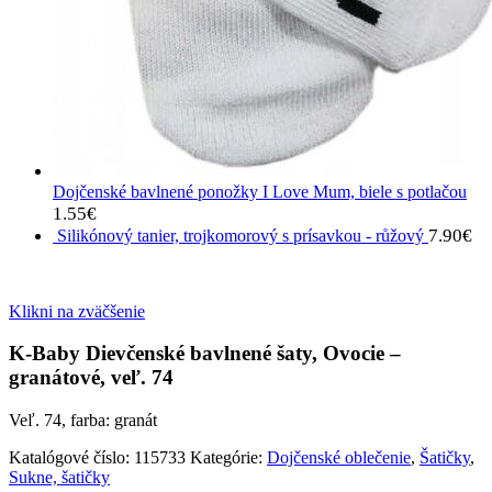
Dojčenské bavlnené ponožky I Love Mum, biele s potlačou
1.55
€
7.90
€
Silikónový tanier, trojkomorový s prísavkou - růžový
Klikni na zväčšenie
K-Baby Dievčenské bavlnené šaty, Ovocie –
granátové, veľ. 74
Veľ. 74, farba: granát
Katalógové číslo:
115733
Kategórie:
Dojčenské oblečenie
,
Šatičky
,
Sukne, šatičky