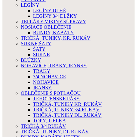
LEGÍNY
LEGÍNY DLHÉ
LEGÍNY 3/4 DLŽKY
TEPLÁKY,MIKINY,SÚPRAVY
NOSIACE OBLEČENIE
BUNDY, KABÁTY
TRIČKÁ, TUNIKY, KR. RUKÁV
SUKNE,ŠATY
ŠATY
SUKNE
BLÚZKY
NOHAVICE, TRAKY, JEANSY
TRAKY
3/4 NOHAVICE
NOHAVICE
JEANSY
OBLEČENIE S POTLAČOU
TEHOTENSKÉ PÁSY
TRIČKÁ, TUNIKY KR. RUKÁV
TRIČKÁ, TUNIKY 3/4 RUKÁV
TRIČKÁ, TUNIKY DL. RUKÁV
TOPY, TIELKA
TRIČKÁ 3/4 RUKÁV
TRIČKÁ, TUNIKY, DL.RUKÁV