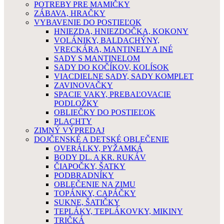
POTREBY PRE MAMIČKY
ZÁBAVA, HRAČKY
VYBAVENIE DO POSTIEĽOK
HNIEZDA, HNIEZDOČKA, KOKONY
VOLÁNIKY, BALDACHÝNY,
VRECKÁRA, MANTINELY A INÉ
SADY S MANTINELOM
SADY DO KOČÍKOV, KOLÍSOK
VIACDIELNE SADY, SADY KOMPLET
ZAVINOVAČKY
SPACIE VAKY, PREBAĽOVACIE
PODLOŽKY
OBLIEČKY DO POSTIEĽOK
PLACHTY
ZIMNÝ VÝPREDAJ
DOJČENSKÉ A DETSKÉ OBLEČENIE
OVERÁLKY, PYŽAMKÁ
BODY DL. A KR. RUKÁV
ČIAPOČKY, ŠATKY
PODBRADNÍKY
OBLEČENIE NA ZIMU
TOPÁNKY, CAPÁČKY
SUKNE, ŠATIČKY
TEPLÁKY, TEPLÁKOVKY, MIKINY
TRIČKÁ