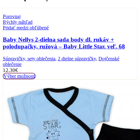
Porovnaj
Rýchly náhľad
Pridať medzi obľúbené
Baby Nellys 2-dielna sada body dl. rukáv +
polodupačky, ružová – Baby Little Star, veľ. 68
Súpravičky, sety oblečenia
,
2 dielne súpravičky
,
Dojčenské
oblečenie
12.30
€
Výber možností