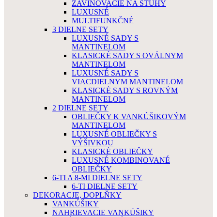
ZAVINOVACIE NA STUHY
LUXUSNÉ
MULTIFUNKČNÉ
3 DIELNE SETY
LUXUSNÉ SADY S
MANTINELOM
KLASICKÉ SADY S OVÁLNYM
MANTINELOM
LUXUSNÉ SADY S
VIACDIELNYM MANTINELOM
KLASICKÉ SADY S ROVNÝM
MANTINELOM
2 DIELNE SETY
OBLIEČKY K VANKÚŠIKOVÝM
MANTINELOM
LUXUSNÉ OBLIEČKY S
VÝŠIVKOU
KLASICKÉ OBLIEČKY
LUXUSNÉ KOMBINOVANÉ
OBLIEČKY
6-TI A 8-MI DIELNE SETY
6-TI DIELNE SETY
DEKORACJE, DOPLŇKY
VANKÚŠIKY
NAHRIEVACIE VANKÚŠIKY