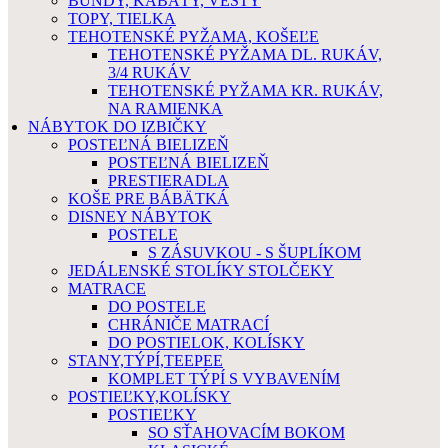
BUNDY, KABÁTY, VESTY
TOPY, TIELKA
TEHOTENSKÉ PYŽAMA, KOŠEĽE
TEHOTENSKÉ PYŽAMA DL. RUKÁV,
3/4 RUKÁV
TEHOTENSKÉ PYŽAMA KR. RUKÁV,
NA RAMIENKA
NÁBYTOK DO IZBIČKY
POSTEĽNÁ BIELIZEŇ
POSTEĽNÁ BIELIZEŇ
PRESTIERADLA
KOŠE PRE BÁBÄTKÁ
DISNEY NÁBYTOK
POSTELE
S ZÁSUVKOU - S ŠUPLÍKOM
JEDÁLENSKÉ STOLÍKY STOLČEKY
MATRACE
DO POSTELE
CHRÁNIČE MATRACÍ
DO POSTIELOK, KOLÍSKY
STANY,TÝPÍ,TEEPEE
KOMPLET TÝPÍ S VYBAVENÍM
POSTIEĽKY,KOLÍSKY
POSTIEĽKY
SO SŤAHOVACÍM BOKOM