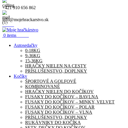
+421 910 656 862
info@mojehrackarstvo.sk
Menu
0.00
€
0
items
Autosedačky
0-18KG
9-36KG
15-36KG
HRAČKY NIELEN NA CESTY
PRÍSLUŠENSTVO, DOPLNKY
Kočíky
ŠPORTOVÉ A GOLFOVÉ
KOMBINOVANÉ
HRAČKY NIELEN DO KOČÍKOV
FUSAKY DO KOČÍKOV – BAVLNA
FUSAKY DO KOČÍKOV – MINKY, VELVET
FUSAKY DO KOČÍKOV – POLAR
FUSAKY DO KOČÍKOV – VLNA
PRÍSLUŠENSTVO, DOPLNKY
RUKÁVNIKY DO KOČÍKA
SETY, DEČKY DO KOČÍKOV