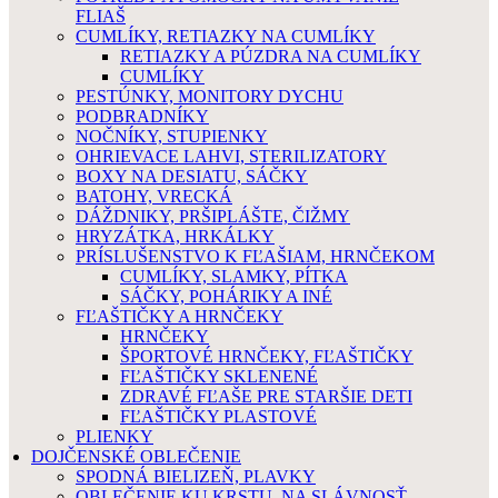
FLIAŠ
CUMLÍKY, RETIAZKY NA CUMLÍKY
RETIAZKY A PÚZDRA NA CUMLÍKY
CUMLÍKY
PESTÚNKY, MONITORY DYCHU
PODBRADNÍKY
NOČNÍKY, STUPIENKY
OHRIEVACE LAHVI, STERILIZATORY
BOXY NA DESIATU, SÁČKY
BATOHY, VRECKÁ
DÁŽDNIKY, PRŠIPLÁŠTE, ČIŽMY
HRYZÁTKA, HRKÁLKY
PRÍSLUŠENSTVO K FĽAŠIAM, HRNČEKOM
CUMLÍKY, SLAMKY, PÍTKA
SÁČKY, POHÁRIKY A INÉ
FĽAŠTIČKY A HRNČEKY
HRNČEKY
ŠPORTOVÉ HRNČEKY, FĽAŠTIČKY
FĽAŠTIČKY SKLENENÉ
ZDRAVÉ FĽAŠE PRE STARŠIE DETI
FĽAŠTIČKY PLASTOVÉ
PLIENKY
DOJČENSKÉ OBLEČENIE
SPODNÁ BIELIZEŇ, PLAVKY
OBLEČENIE KU KRSTU, NA SLÁVNOSŤ