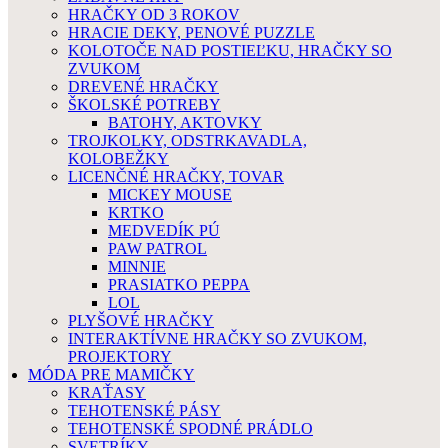
HRAČKY OD 3 ROKOV
HRACIE DEKY, PENOVÉ PUZZLE
KOLOTOČE NAD POSTIEĽKU, HRAČKY SO
ZVUKOM
DREVENÉ HRAČKY
ŠKOLSKÉ POTREBY
BATOHY, AKTOVKY
TROJKOLKY, ODSTRKAVADLA,
KOLOBEŽKY
LICENČNÉ HRAČKY, TOVAR
MICKEY MOUSE
KRTKO
MEDVEDÍK PÚ
PAW PATROL
MINNIE
PRASIATKO PEPPA
LOL
PLYŠOVÉ HRAČKY
INTERAKTÍVNE HRAČKY SO ZVUKOM,
PROJEKTORY
MÓDA PRE MAMIČKY
KRAŤASY
TEHOTENSKÉ PÁSY
TEHOTENSKÉ SPODNÉ PRÁDLO
SVETRÍKY