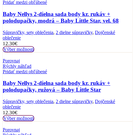
Pridať medzi obľúbené
Baby Nellys 2-dielna sada body kr. rukáv +
polodupačky, modrá – Baby Little Star, vel. 68
Súpravičky, sety oblečenia
,
2 dielne súpravičky
,
Dojčenské
oblečenie
12.30
€
Výber možností
Porovnaj
Rýchly náhľad
Pridať medzi obľúbené
Baby Nellys 2-dielna sada body kr. rukáv +
polodupačky, ružová – Baby Little Star
Súpravičky, sety oblečenia
,
2 dielne súpravičky
,
Dojčenské
oblečenie
12.30
€
Výber možností
Porovnaj