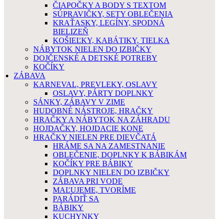
ČIAPOČKY A BODY S TEXTOM
SÚPRAVIČKY, SETY OBLEČENIA
KRAŤASKY, LEGÍNY, SPODNÁ
BIELIZEŇ
KOŠIEĽKY, KABÁTIKY, TIELKA
NÁBYTOK NIELEN DO IZBIČKY
DOJČENSKÉ A DETSKÉ POTREBY
KOČÍKY
ZÁBAVA
KARNEVAL, PREVLEKY, OSLAVY
OSLAVY, PÁRTY DOPLNKY
SÁNKY, ZÁBAVY V ZIME
HUDOBNÉ NÁSTROJE, HRAČKY
HRAČKY A NÁBYTOK NA ZÁHRADU
HOJDAČKY, HOJDACIE KONE
HRAČKY NIELEN PRE DIEVČATÁ
HRÁME SA NA ZAMESTNANIE
OBLEČENIE, DOPLNKY K BÁBIKÁM
KOČÍKY PRE BÁBIKY
DOPLNKY NIELEN DO IZBIČKY
ZÁBAVA PRI VODE
MAĽUJEME, TVORÍME
PARÁDIŤ SA
BÁBIKY
KUCHYNKY