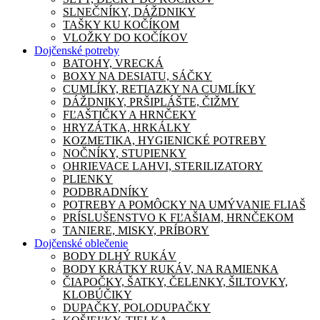
SLNEČNÍKY, DÁŽDNIKY
TAŠKY KU KOČÍKOM
VLOŽKY DO KOČÍKOV
Dojčenské potreby
BATOHY, VRECKÁ
BOXY NA DESIATU, SÁČKY
CUMLÍKY, RETIAZKY NA CUMLÍKY
DÁŽDNIKY, PRŠIPLÁŠTE, ČIŽMY
FĽAŠTIČKY A HRNČEKY
HRYZÁTKA, HRKÁLKY
KOZMETIKA, HYGIENICKÉ POTREBY
NOČNÍKY, STUPIENKY
OHRIEVACE LAHVI, STERILIZATORY
PLIENKY
PODBRADNÍKY
POTREBY A POMÔCKY NA UMÝVANIE FLIAŠ
PRÍSLUŠENSTVO K FĽAŠIAM, HRNČEKOM
TANIERE, MISKY, PRÍBORY
Dojčenské oblečenie
BODY DLHÝ RUKÁV
BODY KRÁTKY RUKÁV, NA RAMIENKA
ČIAPOČKY, ŠATKY, ČELENKY, ŠILTOVKY,
KLOBÚČIKY
DUPAČKY, POLODUPAČKY