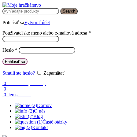
Search
Prihlásenie / Registrácia
Prihlásiť sa
Vytvoriť účet
Používateľské meno alebo e-mailová adresa
*
Heslo
*
Prihlásiť sa
Stratili ste heslo?
Zapamätať
0
Obľúbené produkty
0
Porovnaj
0.00
€
0
items
Domov
O nás
Blog
Časté otázky
Kontakt