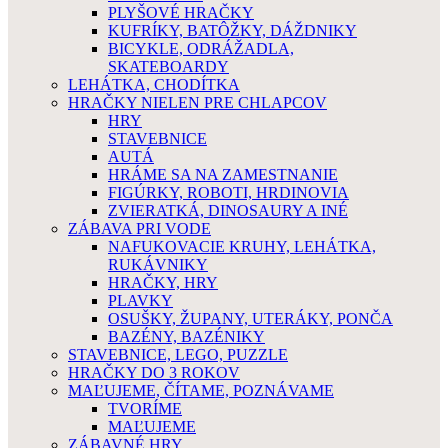
PLYŠOVÉ HRAČKY
KUFRÍKY, BATÔŽKY, DÁŽDNIKY
BICYKLE, ODRÁŽADLA,
SKATEBOARDY
LEHÁTKA, CHODÍTKA
HRAČKY NIELEN PRE CHLAPCOV
HRY
STAVEBNICE
AUTÁ
HRÁME SA NA ZAMESTNANIE
FIGÚRKY, ROBOTI, HRDINOVIA
ZVIERATKÁ, DINOSAURY A INÉ
ZÁBAVA PRI VODE
NAFUKOVACIE KRUHY, LEHÁTKA,
RUKÁVNIKY
HRAČKY, HRY
PLAVKY
OSUŠKY, ŽUPANY, UTERÁKY, PONČA
BAZÉNY, BAZÉNIKY
STAVEBNICE, LEGO, PUZZLE
HRAČKY DO 3 ROKOV
MAĽUJEME, ČÍTAME, POZNÁVAME
TVORÍME
MAĽUJEME
ZÁBAVNÉ HRY