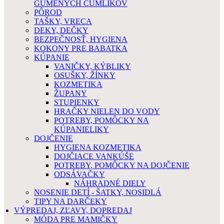
GUMENÝCH CUMLÍKOV
PÔROD
TAŠKY, VRECA
DEKY, DEČKY
BEZPEČNOSŤ, HYGIENA
KOKONY PRE BABATKA
KÚPANIE
VANIČKY, KÝBLIKY
OSUŠKY, ŽÍNKY
KOZMETIKA
ŽUPANY
STUPIENKY
HRAČKY NIELEN DO VODY
POTREBY, POMÔCKY NA
KÚPANIELIKY
DOJČENIE
HYGIENA KOZMETIKA
DOJČIACE VANKÚŠE
POTREBY, POMÔCKY NA DOJČENIE
ODSÁVAČKY
NÁHRADNÉ DIELY
NOSENIE DETÍ - ŠATKY, NOSIDLÁ
TIPY NA DARČEKY
VÝPREDAJ, ZĽAVY, DOPREDAJ
MÓDA PRE MAMIČKY