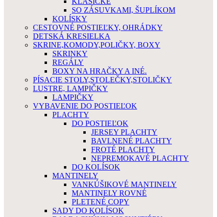
KLASICKÉ
SO ZÁSUVKAMI, ŠUPLÍKOM
KOLÍSKY
CESTOVNÉ POSTIEĽKY, OHRÁDKY
DETSKÁ KRESIELKA
SKRINE,KOMODY,POLIČKY, BOXY
SKRINKY
REGÁLY
BOXY NA HRAČKY A INÉ.
PÍSACIE STOLY,STOLEČKY,STOLIČKY
LUSTRE, LAMPIČKY
LAMPIČKY
VYBAVENIE DO POSTIEĽOK
PLACHTY
DO POSTIEĽOK
JERSEY PLACHTY
BAVLNENÉ PLACHTY
FROTÉ PLACHTY
NEPREMOKAVÉ PLACHTY
DO KOLÍSOK
MANTINELY
VANKÚŠIKOVÉ MANTINELY
MANTINELY ROVNÉ
PLETENÉ COPY
SADY DO KOLÍSOK