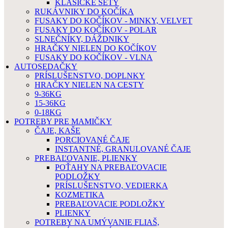
KLASICKÉ SETY
RUKÁVNIKY DO KOČÍKA
FUSAKY DO KOČÍKOV - MINKY, VELVET
FUSAKY DO KOČÍKOV - POLAR
SLNEČNÍKY, DÁŽDNIKY
HRAČKY NIELEN DO KOČÍKOV
FUSAKY DO KOČÍKOV - VLNA
AUTOSEDAČKY
PRÍSLUŠENSTVO, DOPLNKY
HRAČKY NIELEN NA CESTY
9-36KG
15-36KG
0-18KG
POTREBY PRE MAMIČKY
ČAJE, KAŠE
PORCIOVANÉ ČAJE
INSTANTNÉ, GRANULOVANÉ ČAJE
PREBAĽOVANIE, PLIENKY
POŤAHY NA PREBAĽOVACIE
PODLOŽKY
PRÍSLUŠENSTVO, VEDIERKA
KOZMETIKA
PREBAĽOVACIE PODLOŽKY
PLIENKY
POTREBY NA UMÝVANIE FLIAŠ,