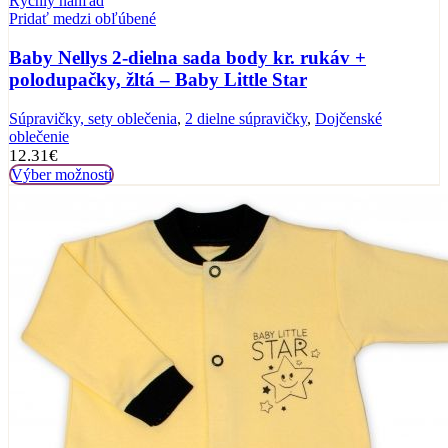
Rýchly náhľad
Pridať medzi obľúbené
Baby Nellys 2-dielna sada body kr. rukáv +
polodupačky, žltá – Baby Little Star
Súpravičky, sety oblečenia
,
2 dielne súpravičky
,
Dojčenské
oblečenie
12.31
€
Výber možností