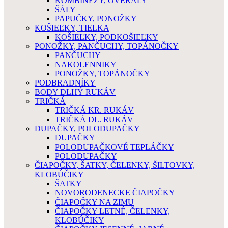
KOMBINÉZY, OVERALY
ŠÁLY
PAPUČKY, PONOŽKY
KOŠIEĽKY, TIELKA
KOŠIEĽKY, PODKOŠIEĽKY
PONOŽKY, PANČUCHY, TOPÁNOČKY
PANČUCHY
NAKOLENNIKY
PONOŽKY, TOPÁNOČKY
PODBRADNÍKY
BODY DLHÝ RUKÁV
TRIČKÁ
TRIČKÁ KR. RUKÁV
TRIČKÁ DL. RUKÁV
DUPAČKY, POLODUPAČKY
DUPAČKY
POLODUPAČKOVÉ TEPLÁČKY
POLODUPAČKY
ČIAPOČKY, ŠATKY, ČELENKY, ŠILTOVKY,
KLOBÚČIKY
ŠATKY
NOVORODENECKE ČIAPOČKY
ČIAPOČKY NA ZIMU
ČIAPOČKY LETNÉ, ČELENKY,
KLOBÚČIKY