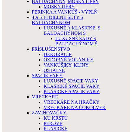
BALDACHÝNY, MOSKYTIÉRY
MOSKYTIÉRY
PERINKA A VANKÚŠ - VÝPLŇ
4 A 5-TI DIELNE SETY S
BALDACHÝNOM
LUXUSNÉ A KLASICKÉ, S
BALDACHÝNOM Š
LUXUSNÉ SADY S
BALDACHÝNOM Š
PRÍSLUŠENSTVO
DEKORÁCIE
OZDOBNÉ VOLÁNIKY
VANKÚŠIKY, KLINY
OSTATNÉ
SPACIE VAKY
LUXUSNÉ SPACIE VAKY
KLASICKÉ SPACIE VAKY
KLASICKÉ SPACIE VAKY
VRECKÁRE
VRECKÁRE NA HRAČKY
VRECKÁRE NA ČOKOĽVEK
ZAVINOVAČKY
KU KRSTU
PEROVÉ
KLASICKÉ