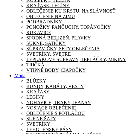
KOŠIEĽKY, TIELKA
KRAŤASE, LEGÍNY
OBLEČENIE KU KRSTU, NA SLÁVNOSŤ
OBLEČENIE NA ZIMU
PODBRADNÍKY
PONOŽKY, PANČUCHY, TOPÁNOČKY
RUKAVICE
SPODNÁ BIELIZEŇ, PLAVKY
SUKNE, ŠATIČKY
SÚPRAVIČKY, SETY OBLEČENIA
SVETRÍKY, SVETRE
TEPLÁKOVÉ SÚPRAVY, TEPLÁČKY, MIKINY
TRIČKÁ
VTIPNÉ BODY, ČIAPOČKY
Móda
BLÚZKY
BUNDY, KABÁTY, VESTY
KRAŤASY
LEGÍNY
NOHAVICE, TRAKY, JEANSY
NOSIACE OBLEČENIE
OBLEČENIE S POTLAČOU
SUKNE,ŠATY
SVETRÍKY
TEHOTENSKÉ PÁSY