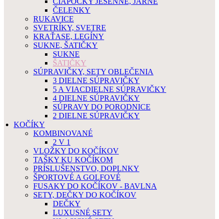
ČIAPOČKY JESENNÉ, JARNÉ
ČELENKY
RUKAVICE
SVETRÍKY, SVETRE
KRAŤASE, LEGÍNY
SUKNE, ŠATIČKY
SUKNE
ŠATIČKY
SÚPRAVIČKY, SETY OBLEČENIA
3 DIELNE SÚPRAVIČKY
5 A VIACDIELNE SÚPRAVIČKY
4 DIELNE SÚPRAVIČKY
SÚPRAVY DO PORODNICE
2 DIELNE SÚPRAVIČKY
KOČÍKY
KOMBINOVANÉ
2 V 1
VLOŽKY DO KOČÍKOV
TAŠKY KU KOČÍKOM
PRÍSLUŠENSTVO, DOPLNKY
ŠPORTOVÉ A GOLFOVÉ
FUSAKY DO KOČÍKOV - BAVLNA
SETY, DEČKY DO KOČÍKOV
DEČKY
LUXUSNÉ SETY