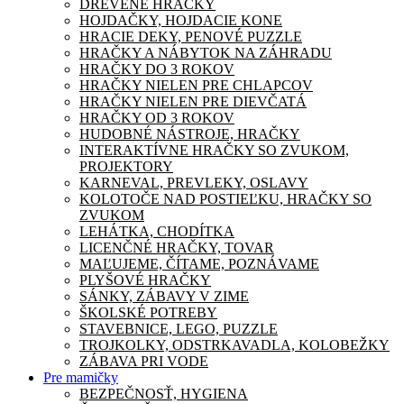
DREVENÉ HRAČKY
HOJDAČKY, HOJDACIE KONE
HRACIE DEKY, PENOVÉ PUZZLE
HRAČKY A NÁBYTOK NA ZÁHRADU
HRAČKY DO 3 ROKOV
HRAČKY NIELEN PRE CHLAPCOV
HRAČKY NIELEN PRE DIEVČATÁ
HRAČKY OD 3 ROKOV
HUDOBNÉ NÁSTROJE, HRAČKY
INTERAKTÍVNE HRAČKY SO ZVUKOM,
PROJEKTORY
KARNEVAL, PREVLEKY, OSLAVY
KOLOTOČE NAD POSTIEĽKU, HRAČKY SO
ZVUKOM
LEHÁTKA, CHODÍTKA
LICENČNÉ HRAČKY, TOVAR
MAĽUJEME, ČÍTAME, POZNÁVAME
PLYŠOVÉ HRAČKY
SÁNKY, ZÁBAVY V ZIME
ŠKOLSKÉ POTREBY
STAVEBNICE, LEGO, PUZZLE
TROJKOLKY, ODSTRKAVADLA, KOLOBEŽKY
ZÁBAVA PRI VODE
Pre mamičky
BEZPEČNOSŤ, HYGIENA