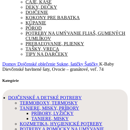
ČAJE, KAŠE
DEKY, DEČKY
DOJČENIE
KOKONY PRE BABATKA
KÚPANIE
PÔROD
POTREBY NA UMÝVANIE FLIAŠ, GUMENÝCH
CUMLÍKOV
PREBAĽOVANIE, PLIENKY
TAŠKY, VRECA
TIPY NA DARČEKY
Domov
Dojčenské oblečenie
Sukne, šatičky
Šatičky
K-Baby
Dievčenské bavlnené šaty, Ovocie – granátové, veľ. 74
Kategórie
DOJČENSKÉ A DETSKÉ POTREBY
TERMOBOXY, TERMOSKY
TANIERE, MISKY, PRÍBORY
PRÍBORY, LYŽIČKY
TANIERE, MISKY
KOZMETIKA, HYGIENICKÉ POTREBY
POTREBY A POMÔCKY NA UMÝVANIE