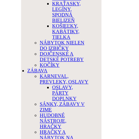
KRAŤASKY,
LEGÍNY,
SPODNÁ
BIELIZEŇ
KOŠIEĽKY,
KABÁTIKY,
TIELKA
NÁBYTOK NIELEN
DO IZBIČKY
DOJČENSKÉ A
DETSKÉ POTREBY
KOČÍKY
ZÁBAVA
KARNEVAL,
PREVLEKY, OSLAVY
OSLAVY,
PÁRTY
DOPLNKY
SÁNKY, ZÁBAVY V
ZIME
HUDOBNÉ
NÁSTROJE,
HRAČKY
HRAČKY A
NÁBYTOK NA