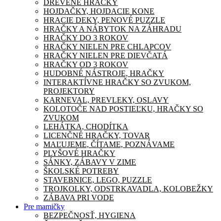
DREVENÉ HRAČKY
HOJDAČKY, HOJDACIE KONE
HRACIE DEKY, PENOVÉ PUZZLE
HRAČKY A NÁBYTOK NA ZÁHRADU
HRAČKY DO 3 ROKOV
HRAČKY NIELEN PRE CHLAPCOV
HRAČKY NIELEN PRE DIEVČATÁ
HRAČKY OD 3 ROKOV
HUDOBNÉ NÁSTROJE, HRAČKY
INTERAKTÍVNE HRAČKY SO ZVUKOM,
PROJEKTORY
KARNEVAL, PREVLEKY, OSLAVY
KOLOTOČE NAD POSTIEĽKU, HRAČKY SO
ZVUKOM
LEHÁTKA, CHODÍTKA
LICENČNÉ HRAČKY, TOVAR
MAĽUJEME, ČÍTAME, POZNÁVAME
PLYŠOVÉ HRAČKY
SÁNKY, ZÁBAVY V ZIME
ŠKOLSKÉ POTREBY
STAVEBNICE, LEGO, PUZZLE
TROJKOLKY, ODSTRKAVADLA, KOLOBEŽKY
ZÁBAVA PRI VODE
Pre mamičky
BEZPEČNOSŤ, HYGIENA