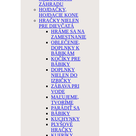
ZÁHRADU
HOJDAČKY,
HOJDACIE KONE
HRAČKY NIELEN
PRE DIEVČATÁ
HRÁME SA NA
ZAMESTNANIE
OBLEČENIE,
DOPLNKY K
BÁBIKÁM
KOČÍKY PRE
BÁBIKY
DOPLNKY
NIELEN DO
IZBIČKY
ZÁBAVA PRI
VODE
MAĽUJEME,
TVORÍME
PARÁDIŤ SA
BÁBIKY
KUCHYNKY
PLYŠOVÉ
HRAČKY
KUFRÍKY,