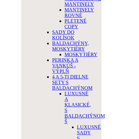
MANTINELY
MANTINELY
ROVNÉ
PLETENÉ
COPY
SADY DO
KOLÍSOK
BALDACHÝNY,
MOSKYTIÉRY
MOSKYTIÉRY
PERINKA A
VANKÚŠ -
VÝPLŇ
4 A 5-TI DIELNE
SETY S
BALDACHÝNOM
LUXUSNÉ
A
KLASICKÉ,
S
BALDACHÝNOM
Š
LUXUSNÉ
SADY
S