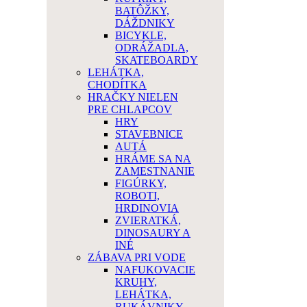
BATÔŽKY,
DÁŽDNIKY
BICYKLE,
ODRÁŽADLA,
SKATEBOARDY
LEHÁTKA,
CHODÍTKA
HRAČKY NIELEN
PRE CHLAPCOV
HRY
STAVEBNICE
AUTÁ
HRÁME SA NA
ZAMESTNANIE
FIGÚRKY,
ROBOTI,
HRDINOVIA
ZVIERATKÁ,
DINOSAURY A
INÉ
ZÁBAVA PRI VODE
NAFUKOVACIE
KRUHY,
LEHÁTKA,
RUKÁVNIKY