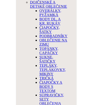
DOJČENSKÉ A
DETSKÉ OBLEČENIE
OVERÁLKY,
PYŽAMKÁ
BODY DL. A
KR. RUKÁV
ČIAPOČKY,
ŠATKY
PODBRADNÍKY
OBLEČENIE NA
ZIMU
TOPÁNKY,
CAPÁČKY
SUKNE,
ŠATIČKY
TEPLÁKY,
TEPLÁKOVKY,
MIKINY
TRIČKÁ
ČIAPOČKY A
BODY S
TEXTOM
SÚPRAVIČKY,
SETY
OBLEČENIA