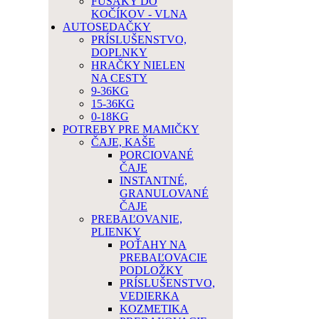
FUSAKY DO
KOČÍKOV - VLNA
AUTOSEDAČKY
PRÍSLUŠENSTVO,
DOPLNKY
HRAČKY NIELEN
NA CESTY
9-36KG
15-36KG
0-18KG
POTREBY PRE MAMIČKY
ČAJE, KAŠE
PORCIOVANÉ
ČAJE
INSTANTNÉ,
GRANULOVANÉ
ČAJE
PREBAĽOVANIE,
PLIENKY
POŤAHY NA
PREBAĽOVACIE
PODLOŽKY
PRÍSLUŠENSTVO,
VEDIERKA
KOZMETIKA