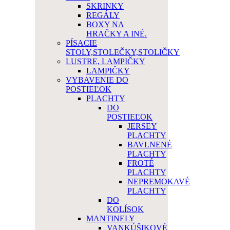
SKRINKY
REGÁLY
BOXY NA
HRAČKY A INÉ.
PÍSACIE
STOLY,STOLEČKY,STOLIČKY
LUSTRE, LAMPIČKY
LAMPIČKY
VYBAVENIE DO
POSTIEĽOK
PLACHTY
DO
POSTIEĽOK
JERSEY
PLACHTY
BAVLNENÉ
PLACHTY
FROTÉ
PLACHTY
NEPREMOKAVÉ
PLACHTY
DO
KOLÍSOK
MANTINELY
VANKÚŠIKOVÉ