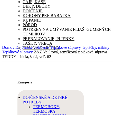
ČAJE, KAŠE
DEKY, DEČKY
DOJČENIE
KOKONY PRE BABATKA
KÚPANIE
PÔROD
POTREBY NA UMÝVANIE FLIAŠ, GUMENÝCH
CUMLÍKOV
PREBAĽOVANIE, PLIENKY
TAŠKY, VRECA
Domov
Dojčenské oblečenie
Teplákové súpravy, tepláčky, mikiny
TIPY NA DARČEKY
Teplákové súpravy
Z&Z Velúrová, semišková tepláková súprava
TEDDY – biela, šedá, veľ. 62
Kategórie
DOJČENSKÉ A DETSKÉ
POTREBY
TERMOBOXY,
TERMOSKY