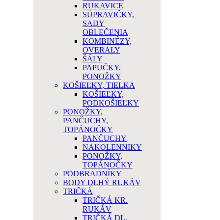
RUKAVICE
SÚPRAVIČKY,
SADY
OBLEČENIA
KOMBINÉZY,
OVERALY
ŠÁLY
PAPUČKY,
PONOŽKY
KOŠIEĽKY, TIELKA
KOŠIEĽKY,
PODKOŠIEĽKY
PONOŽKY,
PANČUCHY,
TOPÁNOČKY
PANČUCHY
NAKOLENNIKY
PONOŽKY,
TOPÁNOČKY
PODBRADNÍKY
BODY DLHÝ RUKÁV
TRIČKÁ
TRIČKÁ KR.
RUKÁV
TRIČKÁ DL.