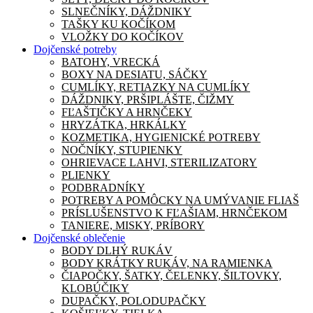
SLNEČNÍKY, DÁŽDNIKY
TAŠKY KU KOČÍKOM
VLOŽKY DO KOČÍKOV
Dojčenské potreby
BATOHY, VRECKÁ
BOXY NA DESIATU, SÁČKY
CUMLÍKY, RETIAZKY NA CUMLÍKY
DÁŽDNIKY, PRŠIPLÁŠTE, ČIŽMY
FĽAŠTIČKY A HRNČEKY
HRYZÁTKA, HRKÁLKY
KOZMETIKA, HYGIENICKÉ POTREBY
NOČNÍKY, STUPIENKY
OHRIEVACE LAHVI, STERILIZATORY
PLIENKY
PODBRADNÍKY
POTREBY A POMÔCKY NA UMÝVANIE FLIAŠ
PRÍSLUŠENSTVO K FĽAŠIAM, HRNČEKOM
TANIERE, MISKY, PRÍBORY
Dojčenské oblečenie
BODY DLHÝ RUKÁV
BODY KRÁTKY RUKÁV, NA RAMIENKA
ČIAPOČKY, ŠATKY, ČELENKY, ŠILTOVKY,
KLOBÚČIKY
DUPAČKY, POLODUPAČKY