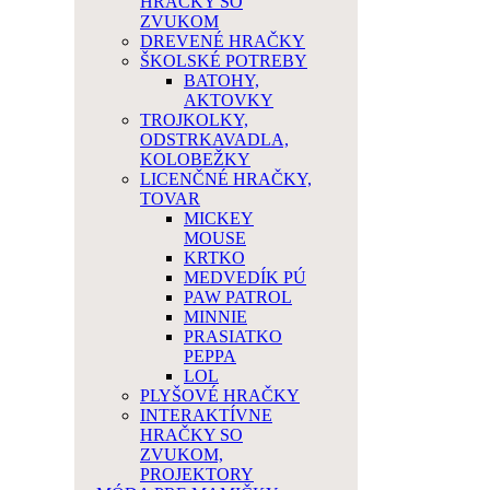
HRAČKY SO
ZVUKOM
DREVENÉ HRAČKY
ŠKOLSKÉ POTREBY
BATOHY,
AKTOVKY
TROJKOLKY,
ODSTRKAVADLA,
KOLOBEŽKY
LICENČNÉ HRAČKY,
TOVAR
MICKEY
MOUSE
KRTKO
MEDVEDÍK PÚ
PAW PATROL
MINNIE
PRASIATKO
PEPPA
LOL
PLYŠOVÉ HRAČKY
INTERAKTÍVNE
HRAČKY SO
ZVUKOM,
PROJEKTORY