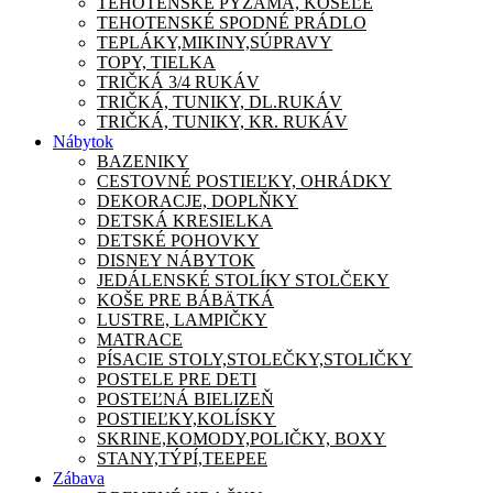
TEHOTENSKÉ PYŽAMA, KOŠEĽE
TEHOTENSKÉ SPODNÉ PRÁDLO
TEPLÁKY,MIKINY,SÚPRAVY
TOPY, TIELKA
TRIČKÁ 3/4 RUKÁV
TRIČKÁ, TUNIKY, DL.RUKÁV
TRIČKÁ, TUNIKY, KR. RUKÁV
Nábytok
BAZENIKY
CESTOVNÉ POSTIEĽKY, OHRÁDKY
DEKORACJE, DOPLŇKY
DETSKÁ KRESIELKA
DETSKÉ POHOVKY
DISNEY NÁBYTOK
JEDÁLENSKÉ STOLÍKY STOLČEKY
KOŠE PRE BÁBÄTKÁ
LUSTRE, LAMPIČKY
MATRACE
PÍSACIE STOLY,STOLEČKY,STOLIČKY
POSTELE PRE DETI
POSTEĽNÁ BIELIZEŇ
POSTIEĽKY,KOLÍSKY
SKRINE,KOMODY,POLIČKY, BOXY
STANY,TÝPÍ,TEEPEE
Zábava