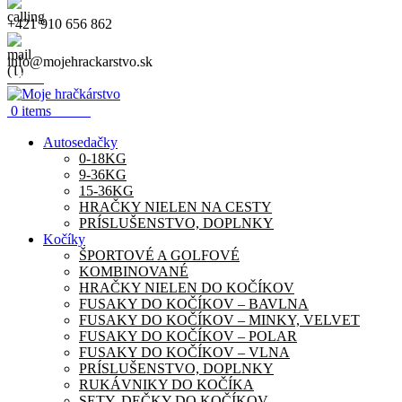
+421 910 656 862
info@mojehrackarstvo.sk
Menu
0.00
€
0
items
Autosedačky
0-18KG
9-36KG
15-36KG
HRAČKY NIELEN NA CESTY
PRÍSLUŠENSTVO, DOPLNKY
Kočíky
ŠPORTOVÉ A GOLFOVÉ
KOMBINOVANÉ
HRAČKY NIELEN DO KOČÍKOV
FUSAKY DO KOČÍKOV – BAVLNA
FUSAKY DO KOČÍKOV – MINKY, VELVET
FUSAKY DO KOČÍKOV – POLAR
FUSAKY DO KOČÍKOV – VLNA
PRÍSLUŠENSTVO, DOPLNKY
RUKÁVNIKY DO KOČÍKA
SETY, DEČKY DO KOČÍKOV