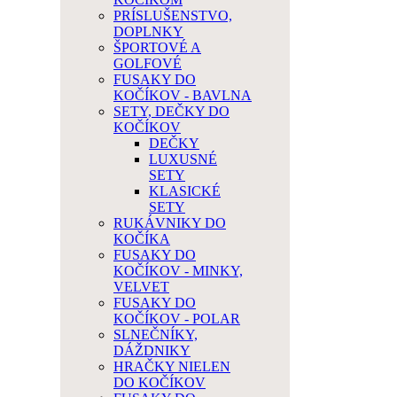
PRÍSLUŠENSTVO,
DOPLNKY
ŠPORTOVÉ A
GOLFOVÉ
FUSAKY DO
KOČÍKOV - BAVLNA
SETY, DEČKY DO
KOČÍKOV
DEČKY
LUXUSNÉ
SETY
KLASICKÉ
SETY
RUKÁVNIKY DO
KOČÍKA
FUSAKY DO
KOČÍKOV - MINKY,
VELVET
FUSAKY DO
KOČÍKOV - POLAR
SLNEČNÍKY,
DÁŽDNIKY
HRAČKY NIELEN
DO KOČÍKOV