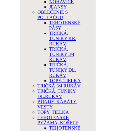
NOHAVICE
JEANSY
OBLEČENIE S
POTLAČOU
TEHOTENSKÉ
PÁSY
TRIČKÁ,
TUNIKY KR.
RUKÁV
TRIČKÁ,
TUNIKY 3/4
RUKÁV
TRIČKÁ,
TUNIKY DL.
RUKÁV
TOPY, TIELKA
TRIČKÁ 3/4 RUKÁV
TRIČKÁ, TUNIKY,
DL.RUKÁV
BUNDY, KABÁTY,
VESTY
TOPY, TIELKA
TEHOTENSKÉ
PYŽAMA, KOŠEĽE
TEHOTENSKÉ