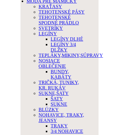
MÓDA PRE MAMIČKY
KRAŤASY
TEHOTENSKÉ PÁSY
TEHOTENSKÉ
SPODNÉ PRÁDLO
SVETRÍKY
LEGÍNY
LEGÍNY DLHÉ
LEGÍNY 3/4
DLŽKY
TEPLÁKY,MIKINY,SÚPRAVY
NOSIACE
OBLEČENIE
BUNDY,
KABÁTY
TRIČKÁ, TUNIKY,
KR. RUKÁV
SUKNE,ŠATY
ŠATY
SUKNE
BLÚZKY
NOHAVICE, TRAKY,
JEANSY
TRAKY
3/4 NOHAVICE