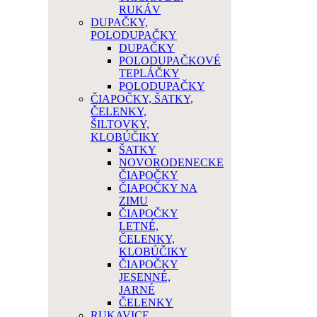
RUKÁV
DUPAČKY,
POLODUPAČKY
DUPAČKY
POLODUPAČKOVÉ
TEPLÁČKY
POLODUPAČKY
ČIAPOČKY, ŠATKY,
ČELENKY,
ŠILTOVKY,
KLOBÚČIKY
ŠATKY
NOVORODENECKE
ČIAPOČKY
ČIAPOČKY NA
ZIMU
ČIAPOČKY
LETNÉ,
ČELENKY,
KLOBÚČIKY
ČIAPOČKY
JESENNÉ,
JARNÉ
ČELENKY
RUKAVICE