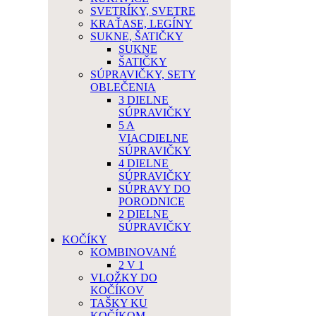
SVETRÍKY, SVETRE
KRAŤASE, LEGÍNY
SUKNE, ŠATIČKY
SUKNE
ŠATIČKY
SÚPRAVIČKY, SETY
OBLEČENIA
3 DIELNE
SÚPRAVIČKY
5 A
VIACDIELNE
SÚPRAVIČKY
4 DIELNE
SÚPRAVIČKY
SÚPRAVY DO
PORODNICE
2 DIELNE
SÚPRAVIČKY
KOČÍKY
KOMBINOVANÉ
2 V 1
VLOŽKY DO
KOČÍKOV
TAŠKY KU
KOČÍKOM