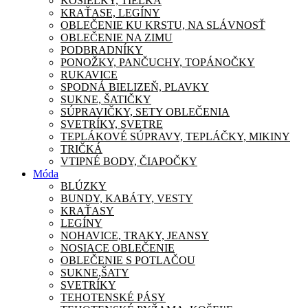
KOŠIEĽKY, TIELKA
KRAŤASE, LEGÍNY
OBLEČENIE KU KRSTU, NA SLÁVNOSŤ
OBLEČENIE NA ZIMU
PODBRADNÍKY
PONOŽKY, PANČUCHY, TOPÁNOČKY
RUKAVICE
SPODNÁ BIELIZEŇ, PLAVKY
SUKNE, ŠATIČKY
SÚPRAVIČKY, SETY OBLEČENIA
SVETRÍKY, SVETRE
TEPLÁKOVÉ SÚPRAVY, TEPLÁČKY, MIKINY
TRIČKÁ
VTIPNÉ BODY, ČIAPOČKY
Móda
BLÚZKY
BUNDY, KABÁTY, VESTY
KRAŤASY
LEGÍNY
NOHAVICE, TRAKY, JEANSY
NOSIACE OBLEČENIE
OBLEČENIE S POTLAČOU
SUKNE,ŠATY
SVETRÍKY
TEHOTENSKÉ PÁSY