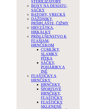
STERILIZATORY
BOXY NA DESIATU,
SÁČKY
BATOHY, VRECKÁ
DÁŽDNIKY,
PRŠIPLÁŠTE, ČIŽMY
HRYZÁTKA,
HRKÁLKY
PRÍSLUŠENSTVO K
FĽAŠIAM,
HRNČEKOM
CUMLÍKY,
SLAMKY,
PÍTKA
SÁČKY,
POHÁRIKY A
INÉ
FĽAŠTIČKY A
HRNČEKY
HRNČEKY
ŠPORTOVÉ
HRNČEKY,
FĽAŠTIČKY
FĽAŠTIČKY
SKLENENÉ