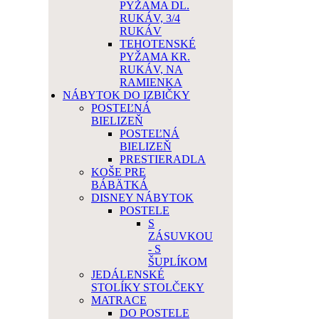
PYŽAMA DL.
RUKÁV, 3/4
RUKÁV
TEHOTENSKÉ
PYŽAMA KR.
RUKÁV, NA
RAMIENKA
NÁBYTOK DO IZBIČKY
POSTEĽNÁ
BIELIZEŇ
POSTEĽNÁ
BIELIZEŇ
PRESTIERADLA
KOŠE PRE
BÁBÄTKÁ
DISNEY NÁBYTOK
POSTELE
S
ZÁSUVKOU
- S
ŠUPLÍKOM
JEDÁLENSKÉ
STOLÍKY STOLČEKY
MATRACE
DO POSTELE