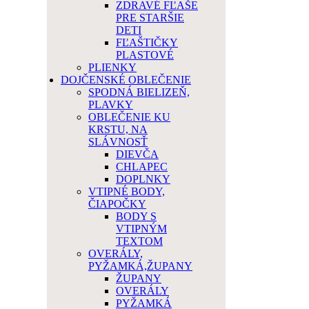
ZDRAVÉ FĽAŠE
PRE STARŠIE
DETI
FĽAŠTIČKY
PLASTOVÉ
PLIENKY
DOJČENSKÉ OBLEČENIE
SPODNÁ BIELIZEŇ,
PLAVKY
OBLEČENIE KU
KRSTU, NA
SLÁVNOSŤ
DIEVČA
CHLAPEC
DOPLNKY
VTIPNÉ BODY,
ČIAPOČKY
BODY S
VTIPNÝM
TEXTOM
OVERÁLY,
PYŽAMKÁ,ŽUPANY
ŽUPANY
OVERÁLY
PYŽAMKÁ