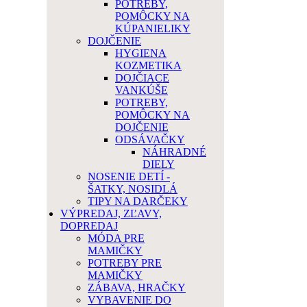
POTREBY,
POMÔCKY NA
KÚPANIELIKY
DOJČENIE
HYGIENA
KOZMETIKA
DOJČIACE
VANKÚŠE
POTREBY,
POMÔCKY NA
DOJČENIE
ODSÁVAČKY
NÁHRADNÉ
DIELY
NOSENIE DETÍ -
ŠATKY, NOSIDLÁ
TIPY NA DARČEKY
VÝPREDAJ, ZĽAVY,
DOPREDAJ
MÓDA PRE
MAMIČKY
POTREBY PRE
MAMIČKY
ZÁBAVA, HRAČKY
VYBAVENIE DO