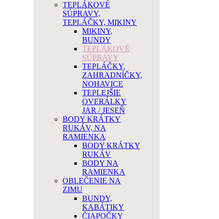
TEPLÁKOVÉ
SÚPRAVY,
TEPLÁČKY, MIKINY
MIKINY,
BUNDY
TEPLÁKOVÉ
SÚPRAVY
TEPLÁČKY,
ZAHRADNÍČKY,
NOHAVICE
TEPLEJŠIE
OVERÁLKY
JAR / JESEŇ
BODY KRÁTKY
RUKÁV, NA
RAMIENKA
BODY KRÁTKY
RUKÁV
BODY NA
RAMIENKA
OBLEČENIE NA
ZIMU
BUNDY,
KABÁTIKY
ČIAPOČKY