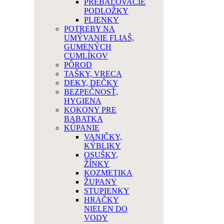
PREBAĽOVACIE
PODLOŽKY
PLIENKY
POTREBY NA
UMÝVANIE FLIAŠ,
GUMENÝCH
CUMLÍKOV
PÔROD
TAŠKY, VRECA
DEKY, DEČKY
BEZPEČNOSŤ,
HYGIENA
KOKONY PRE
BABATKA
KÚPANIE
VANIČKY,
KÝBLIKY
OSUŠKY,
ŽÍNKY
KOZMETIKA
ŽUPANY
STUPIENKY
HRAČKY
NIELEN DO
VODY