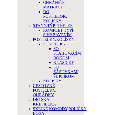
CHRÁNIČE
MATRACÍ
DO
POSTIELOK,
KOLÍSKY
STANY,TÝPÍ,TEEPEE
KOMPLET TÝPÍ
S VYBAVENÍM
POSTIEĽKY,KOLÍSKY
POSTIEĽKY
SO
SŤAHOVACÍM
BOKOM
KLASICKÉ
SO
ZÁSUVKAMI,
ŠUPLÍKOM
KOLÍSKY
CESTOVNÉ
POSTIEĽKY,
OHRÁDKY
DETSKÁ
KRESIELKA
SKRINE,KOMODY,POLIČKY,
BOXY