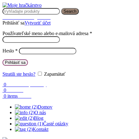
Search
Prihlásenie / Registrácia
Prihlásiť sa
Vytvoriť účet
Používateľské meno alebo e-mailová adresa
*
Heslo
*
Prihlásiť sa
Stratili ste heslo?
Zapamätať
0
Obľúbené produkty
0
Porovnaj
0.00
€
0
items
Domov
O nás
Blog
Časté otázky
Kontakt