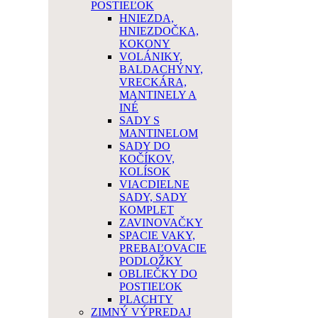
POSTIEĽOK
HNIEZDA,
HNIEZDOČKA,
KOKONY
VOLÁNIKY,
BALDACHÝNY,
VRECKÁRA,
MANTINELY A
INÉ
SADY S
MANTINELOM
SADY DO
KOČÍKOV,
KOLÍSOK
VIACDIELNE
SADY, SADY
KOMPLET
ZAVINOVAČKY
SPACIE VAKY,
PREBAĽOVACIE
PODLOŽKY
OBLIEČKY DO
POSTIEĽOK
PLACHTY
ZIMNÝ VÝPREDAJ