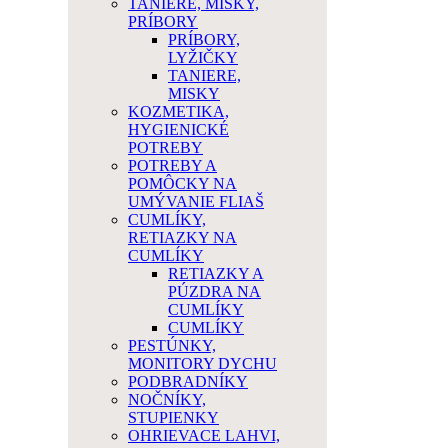
TANIERE, MISKY,
PRÍBORY
PRÍBORY,
LYŽIČKY
TANIERE,
MISKY
KOZMETIKA,
HYGIENICKÉ
POTREBY
POTREBY A
POMÔCKY NA
UMÝVANIE FLIAŠ
CUMLÍKY,
RETIAZKY NA
CUMLÍKY
RETIAZKY A
PÚZDRA NA
CUMLÍKY
CUMLÍKY
PESTÚNKY,
MONITORY DYCHU
PODBRADNÍKY
NOČNÍKY,
STUPIENKY
OHRIEVACE LAHVI,