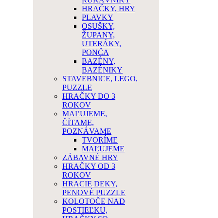
HRAČKY, HRY
PLAVKY
OSUŠKY,
ŽUPANY,
UTERÁKY,
PONČA
BAZÉNY,
BAZÉNIKY
STAVEBNICE, LEGO,
PUZZLE
HRAČKY DO 3
ROKOV
MAĽUJEME,
ČÍTAME,
POZNÁVAME
TVORÍME
MAĽUJEME
ZÁBAVNÉ HRY
HRAČKY OD 3
ROKOV
HRACIE DEKY,
PENOVÉ PUZZLE
KOLOTOČE NAD
POSTIEĽKU,