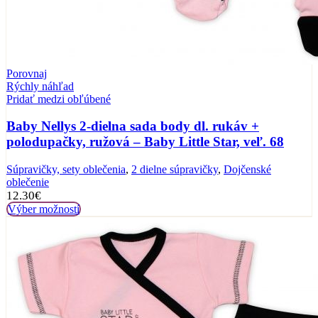
Porovnaj
Rýchly náhľad
Pridať medzi obľúbené
Baby Nellys 2-dielna sada body dl. rukáv +
polodupačky, ružová – Baby Little Star, veľ. 68
Súpravičky, sety oblečenia
,
2 dielne súpravičky
,
Dojčenské
oblečenie
12.30
€
Výber možností