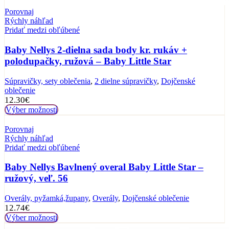
Porovnaj
Rýchly náhľad
Pridať medzi obľúbené
Baby Nellys 2-dielna sada body kr. rukáv +
polodupačky, ružová – Baby Little Star
Súpravičky, sety oblečenia
,
2 dielne súpravičky
,
Dojčenské
oblečenie
12.30
€
Výber možností
Porovnaj
Rýchly náhľad
Pridať medzi obľúbené
Baby Nellys Bavlnený overal Baby Little Star –
ružový, veľ. 56
Overály, pyžamká,župany
,
Overály
,
Dojčenské oblečenie
12.74
€
Výber možností