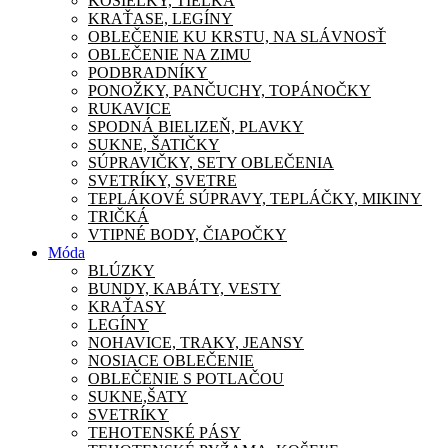
KOŠIEĽKY, TIELKA
KRAŤASE, LEGÍNY
OBLEČENIE KU KRSTU, NA SLÁVNOSŤ
OBLEČENIE NA ZIMU
PODBRADNÍKY
PONOŽKY, PANČUCHY, TOPÁNOČKY
RUKAVICE
SPODNÁ BIELIZEŇ, PLAVKY
SUKNE, ŠATIČKY
SÚPRAVIČKY, SETY OBLEČENIA
SVETRÍKY, SVETRE
TEPLÁKOVÉ SÚPRAVY, TEPLÁČKY, MIKINY
TRIČKÁ
VTIPNÉ BODY, ČIAPOČKY
Móda
BLÚZKY
BUNDY, KABÁTY, VESTY
KRAŤASY
LEGÍNY
NOHAVICE, TRAKY, JEANSY
NOSIACE OBLEČENIE
OBLEČENIE S POTLAČOU
SUKNE,ŠATY
SVETRÍKY
TEHOTENSKÉ PÁSY