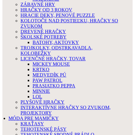
ZÁBAVNÉ HRY
HRAČKY OD 3 ROKOV
HRACIE DEKY, PENOVÉ PUZZLE
KOLOTOČE NAD POSTIEĽKU, HRAČKY SO
ZVUKOM
DREVENÉ HRAČKY
ŠKOLSKÉ POTREBY
BATOHY, AKTOVKY
TROJKOLKY, ODSTRKAVADLA,
KOLOBEŽKY
LICENČNÉ HRAČKY, TOVAR
MICKEY MOUSE
KRTKO
MEDVEDÍK PÚ
PAW PATROL
PRASIATKO PEPPA
MINNIE
LOL
PLYŠOVÉ HRAČKY
INTERAKTÍVNE HRAČKY SO ZVUKOM,
PROJEKTORY
MÓDA PRE MAMIČKY
KRAŤASY
TEHOTENSKÉ PÁSY
TEHOTENSKÉ SPODNÉ PRÁDLO