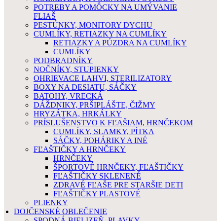
POTREBY A POMÔCKY NA UMÝVANIE
FLIAŠ
PESTÚNKY, MONITORY DYCHU
CUMLÍKY, RETIAZKY NA CUMLÍKY
RETIAZKY A PÚZDRA NA CUMLÍKY
CUMLÍKY
PODBRADNÍKY
NOČNÍKY, STUPIENKY
OHRIEVACE LAHVI, STERILIZATORY
BOXY NA DESIATU, SÁČKY
BATOHY, VRECKÁ
DÁŽDNIKY, PRŠIPLÁŠTE, ČIŽMY
HRYZÁTKA, HRKÁLKY
PRÍSLUŠENSTVO K FĽAŠIAM, HRNČEKOM
CUMLÍKY, SLAMKY, PÍTKA
SÁČKY, POHÁRIKY A INÉ
FĽAŠTIČKY A HRNČEKY
HRNČEKY
ŠPORTOVÉ HRNČEKY, FĽAŠTIČKY
FĽAŠTIČKY SKLENENÉ
ZDRAVÉ FĽAŠE PRE STARŠIE DETI
FĽAŠTIČKY PLASTOVÉ
PLIENKY
DOJČENSKÉ OBLEČENIE
SPODNÁ BIELIZEŇ, PLAVKY