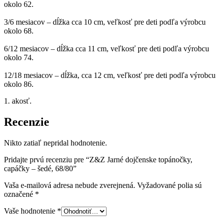
okolo 62.
3/6 mesiacov – dĺžka cca 10 cm, veľkosť pre deti podľa výrobcu
okolo 68.
6/12 mesiacov – dĺžka cca 11 cm, veľkosť pre deti podľa výrobcu
okolo 74.
12/18 mesiacov – dĺžka, cca 12 cm, veľkosť pre deti podľa výrobcu
okolo 86.
1. akosť.
Recenzie
Nikto zatiaľ nepridal hodnotenie.
Pridajte prvú recenziu pre “Z&Z Jarné dojčenske topánočky,
capáčky – šedé, 68/80”
Vaša e-mailová adresa nebude zverejnená.
Vyžadované polia sú
označené
*
Vaše hodnotenie
*