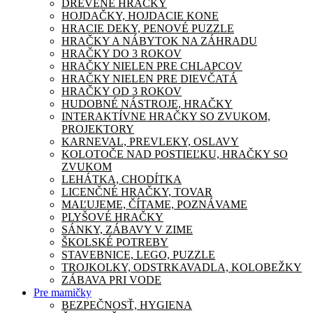
DREVENÉ HRAČKY
HOJDAČKY, HOJDACIE KONE
HRACIE DEKY, PENOVÉ PUZZLE
HRAČKY A NÁBYTOK NA ZÁHRADU
HRAČKY DO 3 ROKOV
HRAČKY NIELEN PRE CHLAPCOV
HRAČKY NIELEN PRE DIEVČATÁ
HRAČKY OD 3 ROKOV
HUDOBNÉ NÁSTROJE, HRAČKY
INTERAKTÍVNE HRAČKY SO ZVUKOM,
PROJEKTORY
KARNEVAL, PREVLEKY, OSLAVY
KOLOTOČE NAD POSTIEĽKU, HRAČKY SO
ZVUKOM
LEHÁTKA, CHODÍTKA
LICENČNÉ HRAČKY, TOVAR
MAĽUJEME, ČÍTAME, POZNÁVAME
PLYŠOVÉ HRAČKY
SÁNKY, ZÁBAVY V ZIME
ŠKOLSKÉ POTREBY
STAVEBNICE, LEGO, PUZZLE
TROJKOLKY, ODSTRKAVADLA, KOLOBEŽKY
ZÁBAVA PRI VODE
Pre mamičky
BEZPEČNOSŤ, HYGIENA