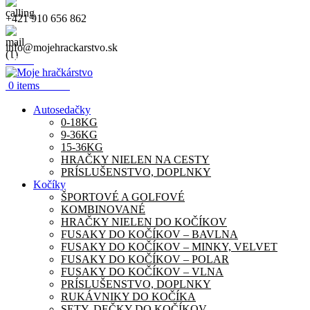
+421 910 656 862
info@mojehrackarstvo.sk
Menu
0.00
€
0
items
Autosedačky
0-18KG
9-36KG
15-36KG
HRAČKY NIELEN NA CESTY
PRÍSLUŠENSTVO, DOPLNKY
Kočíky
ŠPORTOVÉ A GOLFOVÉ
KOMBINOVANÉ
HRAČKY NIELEN DO KOČÍKOV
FUSAKY DO KOČÍKOV – BAVLNA
FUSAKY DO KOČÍKOV – MINKY, VELVET
FUSAKY DO KOČÍKOV – POLAR
FUSAKY DO KOČÍKOV – VLNA
PRÍSLUŠENSTVO, DOPLNKY
RUKÁVNIKY DO KOČÍKA
SETY, DEČKY DO KOČÍKOV