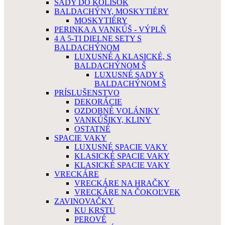
SADY DO KOLÍSOK
BALDACHÝNY, MOSKYTIÉRY
MOSKYTIÉRY
PERINKA A VANKÚŠ - VÝPLŇ
4 A 5-TI DIELNE SETY S
BALDACHÝNOM
LUXUSNÉ A KLASICKÉ, S
BALDACHÝNOM Š
LUXUSNÉ SADY S
BALDACHÝNOM Š
PRÍSLUŠENSTVO
DEKORÁCIE
OZDOBNÉ VOLÁNIKY
VANKÚŠIKY, KLINY
OSTATNÉ
SPACIE VAKY
LUXUSNÉ SPACIE VAKY
KLASICKÉ SPACIE VAKY
KLASICKÉ SPACIE VAKY
VRECKÁRE
VRECKÁRE NA HRAČKY
VRECKÁRE NA ČOKOĽVEK
ZAVINOVAČKY
KU KRSTU
PEROVÉ