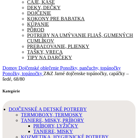
ČAJE, KAŠE
DEKY, DEČKY
DOJČENIE
KOKONY PRE BABATKA
KÚPANIE
PÔROD
POTREBY NA UMÝVANIE FLIAŠ, GUMENÝCH
CUMLÍKOV
PREBAĽOVANIE, PLIENKY
TAŠKY, VRECA
TIPY NA DARČEKY
Domov
Dojčenské oblečenie
Ponožky, pančuchy, topánočky
Ponožky, topánočky
Z&Z Jarné dojčenske topánočky, capáčky –
šedé, 68/80
Kategórie
DOJČENSKÉ A DETSKÉ POTREBY
TERMOBOXY, TERMOSKY
TANIERE, MISKY, PRÍBORY
PRÍBORY, LYŽIČKY
TANIERE, MISKY
KOZMETIKA, HYGIENICKÉ POTREBY