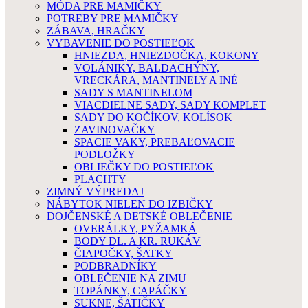
MÓDA PRE MAMIČKY
POTREBY PRE MAMIČKY
ZÁBAVA, HRAČKY
VYBAVENIE DO POSTIEĽOK
HNIEZDA, HNIEZDOČKA, KOKONY
VOLÁNIKY, BALDACHÝNY,
VRECKÁRA, MANTINELY A INÉ
SADY S MANTINELOM
VIACDIELNE SADY, SADY KOMPLET
SADY DO KOČÍKOV, KOLÍSOK
ZAVINOVAČKY
SPACIE VAKY, PREBAĽOVACIE
PODLOŽKY
OBLIEČKY DO POSTIEĽOK
PLACHTY
ZIMNÝ VÝPREDAJ
NÁBYTOK NIELEN DO IZBIČKY
DOJČENSKÉ A DETSKÉ OBLEČENIE
OVERÁLKY, PYŽAMKÁ
BODY DL. A KR. RUKÁV
ČIAPOČKY, ŠATKY
PODBRADNÍKY
OBLEČENIE NA ZIMU
TOPÁNKY, CAPÁČKY
SUKNE, ŠATIČKY