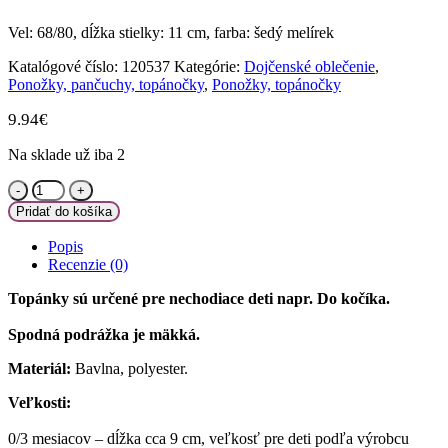
Vel: 68/80, dĺžka stielky: 11 cm, farba: šedý melírek
Katalógové číslo:
120537
Kategórie:
Dojčenské oblečenie
,
Ponožky, pančuchy, topánočky
,
Ponožky, topánočky
9.94
€
Na sklade už iba 2
množstvo
Z&Z
Pridať do košíka
Jarné
dojčenske
Popis
topánočky,
Recenzie (0)
capáčky
-
Topánky sú určené pre nechodiace deti napr. Do kočíka.
šedé,
68/80
Spodná podrážka je mäkká.
Materiál:
Bavlna, polyester.
Veľkosti:
0/3 mesiacov – dĺžka cca 9 cm, veľkosť pre deti podľa výrobcu