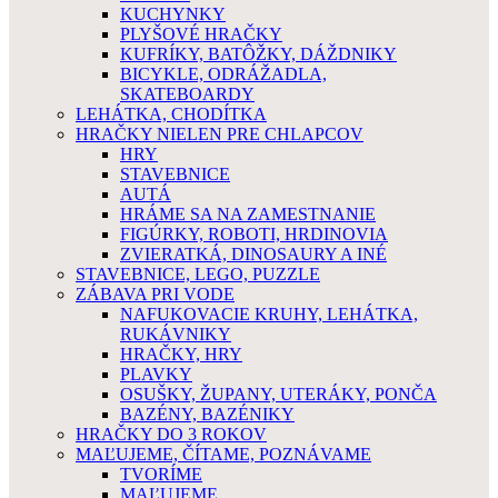
KUCHYNKY
PLYŠOVÉ HRAČKY
KUFRÍKY, BATÔŽKY, DÁŽDNIKY
BICYKLE, ODRÁŽADLA,
SKATEBOARDY
LEHÁTKA, CHODÍTKA
HRAČKY NIELEN PRE CHLAPCOV
HRY
STAVEBNICE
AUTÁ
HRÁME SA NA ZAMESTNANIE
FIGÚRKY, ROBOTI, HRDINOVIA
ZVIERATKÁ, DINOSAURY A INÉ
STAVEBNICE, LEGO, PUZZLE
ZÁBAVA PRI VODE
NAFUKOVACIE KRUHY, LEHÁTKA,
RUKÁVNIKY
HRAČKY, HRY
PLAVKY
OSUŠKY, ŽUPANY, UTERÁKY, PONČA
BAZÉNY, BAZÉNIKY
HRAČKY DO 3 ROKOV
MAĽUJEME, ČÍTAME, POZNÁVAME
TVORÍME
MAĽUJEME