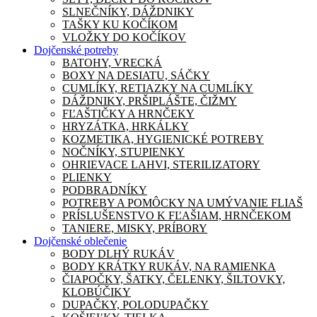
SLNEČNÍKY, DÁŽDNIKY
TAŠKY KU KOČÍKOM
VLOŽKY DO KOČÍKOV
Dojčenské potreby
BATOHY, VRECKÁ
BOXY NA DESIATU, SÁČKY
CUMLÍKY, RETIAZKY NA CUMLÍKY
DÁŽDNIKY, PRŠIPLÁŠTE, ČIŽMY
FĽAŠTIČKY A HRNČEKY
HRYZÁTKA, HRKÁLKY
KOZMETIKA, HYGIENICKÉ POTREBY
NOČNÍKY, STUPIENKY
OHRIEVACE LAHVI, STERILIZATORY
PLIENKY
PODBRADNÍKY
POTREBY A POMÔCKY NA UMÝVANIE FLIAŠ
PRÍSLUŠENSTVO K FĽAŠIAM, HRNČEKOM
TANIERE, MISKY, PRÍBORY
Dojčenské oblečenie
BODY DLHÝ RUKÁV
BODY KRÁTKY RUKÁV, NA RAMIENKA
ČIAPOČKY, ŠATKY, ČELENKY, ŠILTOVKY,
KLOBÚČIKY
DUPAČKY, POLODUPAČKY