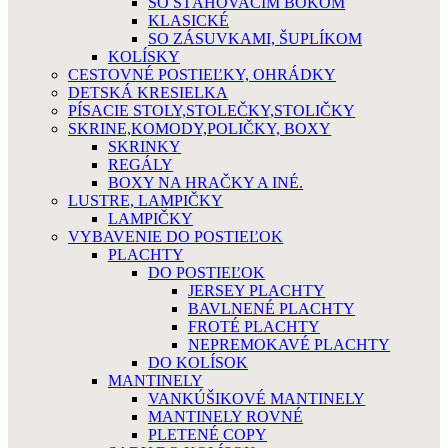
SO SŤAHOVACÍM BOKOM
KLASICKÉ
SO ZÁSUVKAMI, ŠUPLÍKOM
KOLÍSKY
CESTOVNÉ POSTIEĽKY, OHRÁDKY
DETSKÁ KRESIELKA
PÍSACIE STOLY,STOLEČKY,STOLIČKY
SKRINE,KOMODY,POLIČKY, BOXY
SKRINKY
REGÁLY
BOXY NA HRAČKY A INÉ.
LUSTRE, LAMPIČKY
LAMPIČKY
VYBAVENIE DO POSTIEĽOK
PLACHTY
DO POSTIEĽOK
JERSEY PLACHTY
BAVLNENÉ PLACHTY
FROTÉ PLACHTY
NEPREMOKAVÉ PLACHTY
DO KOLÍSOK
MANTINELY
VANKÚŠIKOVÉ MANTINELY
MANTINELY ROVNÉ
PLETENÉ COPY