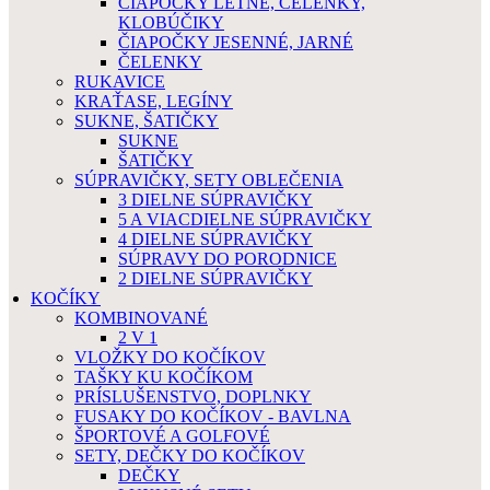
ČIAPOČKY LETNÉ, ČELENKY,
KLOBÚČIKY
ČIAPOČKY JESENNÉ, JARNÉ
ČELENKY
RUKAVICE
KRAŤASE, LEGÍNY
SUKNE, ŠATIČKY
SUKNE
ŠATIČKY
SÚPRAVIČKY, SETY OBLEČENIA
3 DIELNE SÚPRAVIČKY
5 A VIACDIELNE SÚPRAVIČKY
4 DIELNE SÚPRAVIČKY
SÚPRAVY DO PORODNICE
2 DIELNE SÚPRAVIČKY
KOČÍKY
KOMBINOVANÉ
2 V 1
VLOŽKY DO KOČÍKOV
TAŠKY KU KOČÍKOM
PRÍSLUŠENSTVO, DOPLNKY
FUSAKY DO KOČÍKOV - BAVLNA
ŠPORTOVÉ A GOLFOVÉ
SETY, DEČKY DO KOČÍKOV
DEČKY