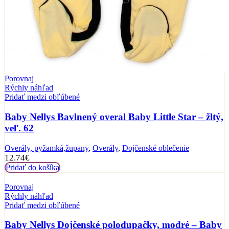
Porovnaj
Rýchly náhľad
Pridať medzi obľúbené
Baby Nellys Bavlnený overal Baby Little Star – žltý,
veľ. 62
Overály, pyžamká,župany
,
Overály
,
Dojčenské oblečenie
12.74
€
Pridať do košíka
Porovnaj
Rýchly náhľad
Pridať medzi obľúbené
Baby Nellys Dojčenské polodupačky, modré – Baby