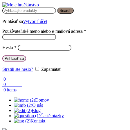
Search
Prihlásenie / Registrácia
Prihlásiť sa
Vytvoriť účet
Používateľské meno alebo e-mailová adresa
*
Heslo
*
Prihlásiť sa
Stratili ste heslo?
Zapamätať
0
Obľúbené produkty
0
Porovnaj
0.00
€
0
items
Domov
O nás
Blog
Časté otázky
Kontakt