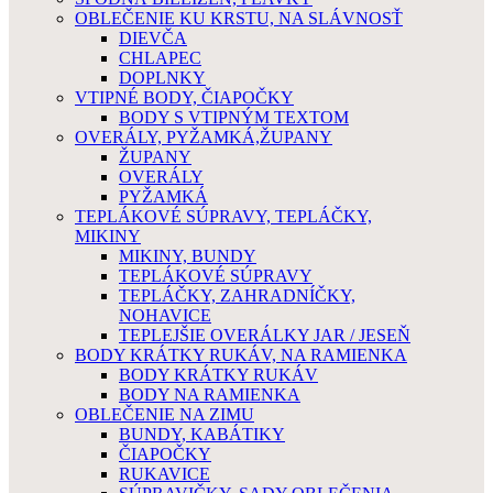
OBLEČENIE KU KRSTU, NA SLÁVNOSŤ
DIEVČA
CHLAPEC
DOPLNKY
VTIPNÉ BODY, ČIAPOČKY
BODY S VTIPNÝM TEXTOM
OVERÁLY, PYŽAMKÁ,ŽUPANY
ŽUPANY
OVERÁLY
PYŽAMKÁ
TEPLÁKOVÉ SÚPRAVY, TEPLÁČKY,
MIKINY
MIKINY, BUNDY
TEPLÁKOVÉ SÚPRAVY
TEPLÁČKY, ZAHRADNÍČKY,
NOHAVICE
TEPLEJŠIE OVERÁLKY JAR / JESEŇ
BODY KRÁTKY RUKÁV, NA RAMIENKA
BODY KRÁTKY RUKÁV
BODY NA RAMIENKA
OBLEČENIE NA ZIMU
BUNDY, KABÁTIKY
ČIAPOČKY
RUKAVICE