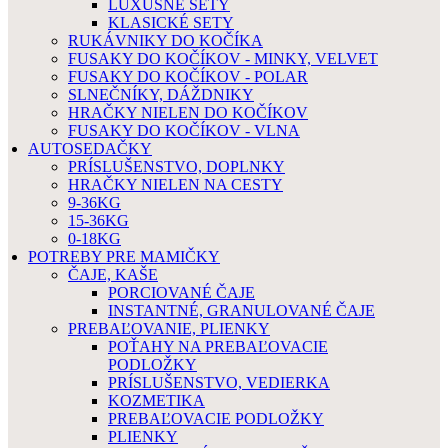
LUXUSNÉ SETY
KLASICKÉ SETY
RUKÁVNIKY DO KOČÍKA
FUSAKY DO KOČÍKOV - MINKY, VELVET
FUSAKY DO KOČÍKOV - POLAR
SLNEČNÍKY, DÁŽDNIKY
HRAČKY NIELEN DO KOČÍKOV
FUSAKY DO KOČÍKOV - VLNA
AUTOSEDAČKY
PRÍSLUŠENSTVO, DOPLNKY
HRAČKY NIELEN NA CESTY
9-36KG
15-36KG
0-18KG
POTREBY PRE MAMIČKY
ČAJE, KAŠE
PORCIOVANÉ ČAJE
INSTANTNÉ, GRANULOVANÉ ČAJE
PREBAĽOVANIE, PLIENKY
POŤAHY NA PREBAĽOVACIE
PODLOŽKY
PRÍSLUŠENSTVO, VEDIERKA
KOZMETIKA
PREBAĽOVACIE PODLOŽKY
PLIENKY