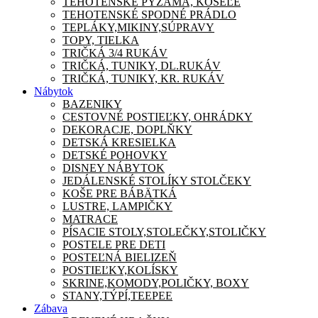
TEHOTENSKÉ PYŽAMA, KOŠEĽE
TEHOTENSKÉ SPODNÉ PRÁDLO
TEPLÁKY,MIKINY,SÚPRAVY
TOPY, TIELKA
TRIČKÁ 3/4 RUKÁV
TRIČKÁ, TUNIKY, DL.RUKÁV
TRIČKÁ, TUNIKY, KR. RUKÁV
Nábytok
BAZENIKY
CESTOVNÉ POSTIEĽKY, OHRÁDKY
DEKORACJE, DOPLŇKY
DETSKÁ KRESIELKA
DETSKÉ POHOVKY
DISNEY NÁBYTOK
JEDÁLENSKÉ STOLÍKY STOLČEKY
KOŠE PRE BÁBÄTKÁ
LUSTRE, LAMPIČKY
MATRACE
PÍSACIE STOLY,STOLEČKY,STOLIČKY
POSTELE PRE DETI
POSTEĽNÁ BIELIZEŇ
POSTIEĽKY,KOLÍSKY
SKRINE,KOMODY,POLIČKY, BOXY
STANY,TÝPÍ,TEEPEE
Zábava