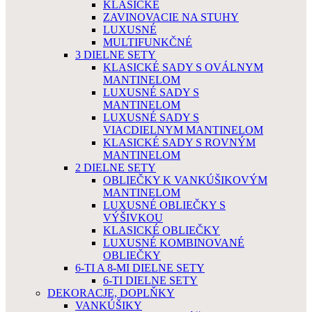
KLASICKÉ
ZAVINOVACIE NA STUHY
LUXUSNÉ
MULTIFUNKČNÉ
3 DIELNE SETY
KLASICKÉ SADY S OVÁLNYM
MANTINELOM
LUXUSNÉ SADY S
MANTINELOM
LUXUSNÉ SADY S
VIACDIELNYM MANTINELOM
KLASICKÉ SADY S ROVNÝM
MANTINELOM
2 DIELNE SETY
OBLIEČKY K VANKÚŠIKOVÝM
MANTINELOM
LUXUSNÉ OBLIEČKY S
VÝŠIVKOU
KLASICKÉ OBLIEČKY
LUXUSNÉ KOMBINOVANÉ
OBLIEČKY
6-TI A 8-MI DIELNE SETY
6-TI DIELNE SETY
DEKORACJE, DOPLŇKY
VANKÚŠIKY