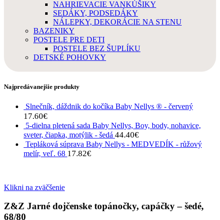
NAHRIEVACIE VANKÚŠIKY
SEDÁKY, PODSEDÁKY
NÁLEPKY, DEKORÁCIE NA STENU
BAZENIKY
POSTELE PRE DETI
POSTELE BEZ ŠUPLÍKU
DETSKÉ POHOVKY
Najpredávanejšie produkty
Slnečník, dáždnik do kočíka Baby Nellys ® - červený
17.60
€
5-dielna pletená sada Baby Nellys, Boy, body, nohavice,
44.40
€
sveter, čiapka, motýlik - šedá
Tepláková súprava Baby Nellys - MEDVEDÍK - růžový
17.82
€
melír, veľ. 68
Klikni na zväčšenie
Z&Z Jarné dojčenske topánočky, capáčky – šedé,
68/80