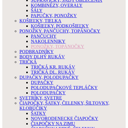
SÚPRAVIČKY, SADY OBLEČENIA
KOMBINÉZY, OVERALY
ŠÁLY
PAPUČKY, PONOŽKY
KOŠIEĽKY, TIELKA
KOŠIEĽKY, PODKOŠIEĽKY
PONOŽKY, PANČUCHY, TOPÁNOČKY
PANČUCHY
NAKOLENNIKY
PONOŽKY, TOPÁNOČKY
PODBRADNÍKY
BODY DLHÝ RUKÁV
TRIČKÁ
TRIČKÁ KR. RUKÁV
TRIČKÁ DL. RUKÁV
DUPAČKY, POLODUPAČKY
DUPAČKY
POLODUPAČKOVÉ TEPLÁČKY
POLODUPAČKY
SVETRÍKY, SVETRE
ČIAPOČKY, ŠATKY, ČELENKY, ŠILTOVKY,
KLOBÚČIKY
ŠATKY
NOVORODENECKE ČIAPOČKY
ČIAPOČKY NA ZIMU