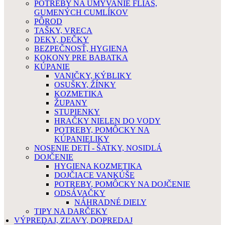
POTREBY NA UMÝVANIE FLIAŠ,
GUMENÝCH CUMLÍKOV
PÔROD
TAŠKY, VRECA
DEKY, DEČKY
BEZPEČNOSŤ, HYGIENA
KOKONY PRE BABATKA
KÚPANIE
VANIČKY, KÝBLIKY
OSUŠKY, ŽÍNKY
KOZMETIKA
ŽUPANY
STUPIENKY
HRAČKY NIELEN DO VODY
POTREBY, POMÔCKY NA
KÚPANIELIKY
NOSENIE DETÍ - ŠATKY, NOSIDLÁ
DOJČENIE
HYGIENA KOZMETIKA
DOJČIACE VANKÚŠE
POTREBY, POMÔCKY NA DOJČENIE
ODSÁVAČKY
NÁHRADNÉ DIELY
TIPY NA DARČEKY
VÝPREDAJ, ZĽAVY, DOPREDAJ