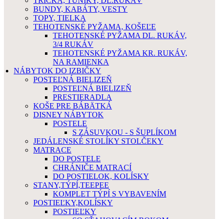
TRIČKÁ, TUNIKY, DL.RUKÁV
BUNDY, KABÁTY, VESTY
TOPY, TIELKA
TEHOTENSKÉ PYŽAMA, KOŠEĽE
TEHOTENSKÉ PYŽAMA DL. RUKÁV,
3/4 RUKÁV
TEHOTENSKÉ PYŽAMA KR. RUKÁV,
NA RAMIENKA
NÁBYTOK DO IZBIČKY
POSTEĽNÁ BIELIZEŇ
POSTEĽNÁ BIELIZEŇ
PRESTIERADLA
KOŠE PRE BÁBÄTKÁ
DISNEY NÁBYTOK
POSTELE
S ZÁSUVKOU - S ŠUPLÍKOM
JEDÁLENSKÉ STOLÍKY STOLČEKY
MATRACE
DO POSTELE
CHRÁNIČE MATRACÍ
DO POSTIELOK, KOLÍSKY
STANY,TÝPÍ,TEEPEE
KOMPLET TÝPÍ S VYBAVENÍM
POSTIEĽKY,KOLÍSKY
POSTIEĽKY