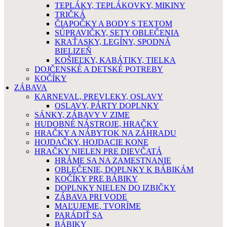
TEPLÁKY, TEPLÁKOVKY, MIKINY
TRIČKÁ
ČIAPOČKY A BODY S TEXTOM
SÚPRAVIČKY, SETY OBLEČENIA
KRAŤASKY, LEGÍNY, SPODNÁ
BIELIZEŇ
KOŠIEĽKY, KABÁTIKY, TIELKA
DOJČENSKÉ A DETSKÉ POTREBY
KOČÍKY
ZÁBAVA
KARNEVAL, PREVLEKY, OSLAVY
OSLAVY, PÁRTY DOPLNKY
SÁNKY, ZÁBAVY V ZIME
HUDOBNÉ NÁSTROJE, HRAČKY
HRAČKY A NÁBYTOK NA ZÁHRADU
HOJDAČKY, HOJDACIE KONE
HRAČKY NIELEN PRE DIEVČATÁ
HRÁME SA NA ZAMESTNANIE
OBLEČENIE, DOPLNKY K BÁBIKÁM
KOČÍKY PRE BÁBIKY
DOPLNKY NIELEN DO IZBIČKY
ZÁBAVA PRI VODE
MAĽUJEME, TVORÍME
PARÁDIŤ SA
BÁBIKY