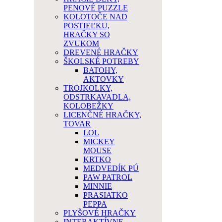
PENOVÉ PUZZLE
KOLOTOČE NAD
POSTIEĽKU,
HRAČKY SO
ZVUKOM
DREVENÉ HRAČKY
ŠKOLSKÉ POTREBY
BATOHY,
AKTOVKY
TROJKOLKY,
ODSTRKAVADLA,
KOLOBEŽKY
LICENČNÉ HRAČKY,
TOVAR
LOL
MICKEY
MOUSE
KRTKO
MEDVEDÍK PÚ
PAW PATROL
MINNIE
PRASIATKO
PEPPA
PLYŠOVÉ HRAČKY
INTERAKTÍVNE