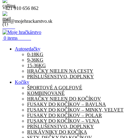
+421 910 656 862
info@mojehrackarstvo.sk
Menu
0.00
€
0
items
Autosedačky
0-18KG
9-36KG
15-36KG
HRAČKY NIELEN NA CESTY
PRÍSLUŠENSTVO, DOPLNKY
Kočíky
ŠPORTOVÉ A GOLFOVÉ
KOMBINOVANÉ
HRAČKY NIELEN DO KOČÍKOV
FUSAKY DO KOČÍKOV – BAVLNA
FUSAKY DO KOČÍKOV – MINKY, VELVET
FUSAKY DO KOČÍKOV – POLAR
FUSAKY DO KOČÍKOV – VLNA
PRÍSLUŠENSTVO, DOPLNKY
RUKÁVNIKY DO KOČÍKA
SETY, DEČKY DO KOČÍKOV