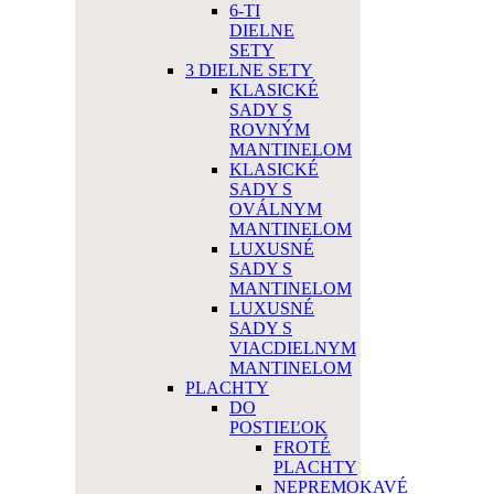
6-TI
DIELNE
SETY
3 DIELNE SETY
KLASICKÉ
SADY S
ROVNÝM
MANTINELOM
KLASICKÉ
SADY S
OVÁLNYM
MANTINELOM
LUXUSNÉ
SADY S
MANTINELOM
LUXUSNÉ
SADY S
VIACDIELNYM
MANTINELOM
PLACHTY
DO
POSTIEĽOK
FROTÉ
PLACHTY
NEPREMOKAVÉ