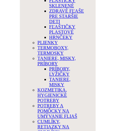
FĽAŠTIČKY
SKLENENÉ
ZDRAVÉ FĽAŠE
PRE STARŠIE
DETI
FĽAŠTIČKY
PLASTOVÉ
HRNČEKY
PLIENKY
TERMOBOXY,
TERMOSKY
TANIERE, MISKY,
PRÍBORY
PRÍBORY,
LYŽIČKY
TANIERE,
MISKY
KOZMETIKA,
HYGIENICKÉ
POTREBY
POTREBY A
POMÔCKY NA
UMÝVANIE FLIAŠ
CUMLÍKY,
RETIAZKY NA