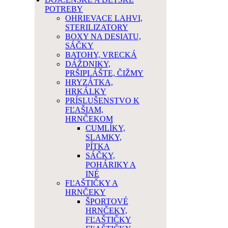
POTREBY
OHRIEVACE LAHVI,
STERILIZATORY
BOXY NA DESIATU,
SÁČKY
BATOHY, VRECKÁ
DÁŽDNIKY,
PRŠIPLÁŠTE, ČIŽMY
HRYZÁTKA,
HRKÁLKY
PRÍSLUŠENSTVO K
FĽAŠIAM,
HRNČEKOM
CUMLÍKY,
SLAMKY,
PÍTKA
SÁČKY,
POHÁRIKY A
INÉ
FĽAŠTIČKY A
HRNČEKY
ŠPORTOVÉ
HRNČEKY,
FĽAŠTIČKY