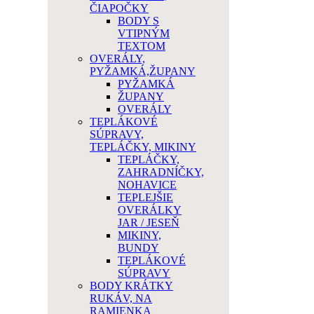
ČIAPOČKY
BODY S
VTIPNÝM
TEXTOM
OVERÁLY,
PYŽAMKÁ,ŽUPANY
PYŽAMKÁ
ŽUPANY
OVERÁLY
TEPLÁKOVÉ
SÚPRAVY,
TEPLÁČKY, MIKINY
TEPLÁČKY,
ZAHRADNÍČKY,
NOHAVICE
TEPLEJŠIE
OVERÁLKY
JAR / JESEŇ
MIKINY,
BUNDY
TEPLÁKOVÉ
SÚPRAVY
BODY KRÁTKY
RUKÁV, NA
RAMIENKA