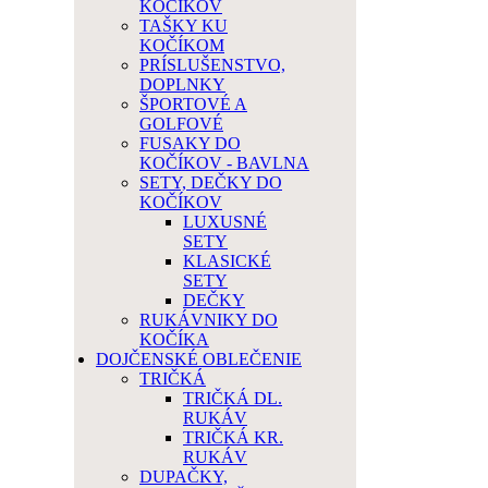
KOČÍKOV
TAŠKY KU
KOČÍKOM
PRÍSLUŠENSTVO,
DOPLNKY
ŠPORTOVÉ A
GOLFOVÉ
FUSAKY DO
KOČÍKOV - BAVLNA
SETY, DEČKY DO
KOČÍKOV
LUXUSNÉ
SETY
KLASICKÉ
SETY
DEČKY
RUKÁVNIKY DO
KOČÍKA
DOJČENSKÉ OBLEČENIE
TRIČKÁ
TRIČKÁ DL.
RUKÁV
TRIČKÁ KR.
RUKÁV
DUPAČKY,