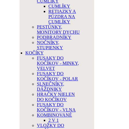
CUMLÍKY
CUMLÍKY
RETIAZKY A
PÚZDRA NA
CUMLÍKY
PESTÚNKY,
MONITORY DYCHU
PODBRADNÍKY
NOČNÍKY,
STUPIENKY
KOČÍKY
FUSAKY DO
KOČÍKOV - MINKY,
VELVET
FUSAKY DO
KOČÍKOV - POLAR
SLNEČNÍKY,
DÁŽDNIKY
HRAČKY NIELEN
DO KOČÍKOV
FUSAKY DO
KOČÍKOV - VLNA
KOMBINOVANÉ
2 V 1
VLOŽKY DO