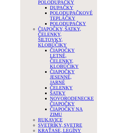
POLODUPAČKY
DUPAČKY
POLODUPAČKOVÉ
TEPLÁČKY
POLODUPAČKY
ČIAPOČKY, ŠATKY,
ČELENKY,
ŠILTOVKY,
KLOBÚČIKY
ČIAPOČKY
LETNÉ,
ČELENKY,
KLOBÚČIKY
ČIAPOČKY
JESENNÉ,
JARNÉ
ČELENKY
ŠATKY
NOVORODENECKE
ČIAPOČKY
ČIAPOČKY NA
ZIMU
RUKAVICE
SVETRÍKY, SVETRE
KRAŤASE, LEGÍNY