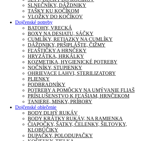
SLNEČNÍKY, DÁŽDNIKY
TAŠKY KU KOČÍKOM
VLOŽKY DO KOČÍKOV
Dojčenské potreby
BATOHY, VRECKÁ
BOXY NA DESIATU, SÁČKY
CUMLÍKY, RETIAZKY NA CUMLÍKY
DÁŽDNIKY, PRŠIPLÁŠTE, ČIŽMY
FĽAŠTIČKY A HRNČEKY
HRYZÁTKA, HRKÁLKY
KOZMETIKA, HYGIENICKÉ POTREBY
NOČNÍKY, STUPIENKY
OHRIEVACE LAHVI, STERILIZATORY
PLIENKY
PODBRADNÍKY
POTREBY A POMÔCKY NA UMÝVANIE FLIAŠ
PRÍSLUŠENSTVO K FĽAŠIAM, HRNČEKOM
TANIERE, MISKY, PRÍBORY
Dojčenské oblečenie
BODY DLHÝ RUKÁV
BODY KRÁTKY RUKÁV, NA RAMIENKA
ČIAPOČKY, ŠATKY, ČELENKY, ŠILTOVKY,
KLOBÚČIKY
DUPAČKY, POLODUPAČKY