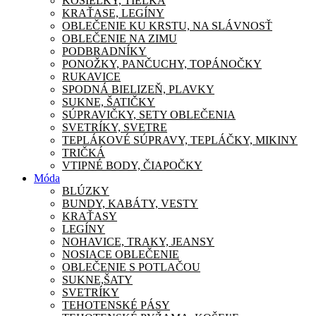
KOŠIEĽKY, TIELKA
KRAŤASE, LEGÍNY
OBLEČENIE KU KRSTU, NA SLÁVNOSŤ
OBLEČENIE NA ZIMU
PODBRADNÍKY
PONOŽKY, PANČUCHY, TOPÁNOČKY
RUKAVICE
SPODNÁ BIELIZEŇ, PLAVKY
SUKNE, ŠATIČKY
SÚPRAVIČKY, SETY OBLEČENIA
SVETRÍKY, SVETRE
TEPLÁKOVÉ SÚPRAVY, TEPLÁČKY, MIKINY
TRIČKÁ
VTIPNÉ BODY, ČIAPOČKY
Móda
BLÚZKY
BUNDY, KABÁTY, VESTY
KRAŤASY
LEGÍNY
NOHAVICE, TRAKY, JEANSY
NOSIACE OBLEČENIE
OBLEČENIE S POTLAČOU
SUKNE,ŠATY
SVETRÍKY
TEHOTENSKÉ PÁSY