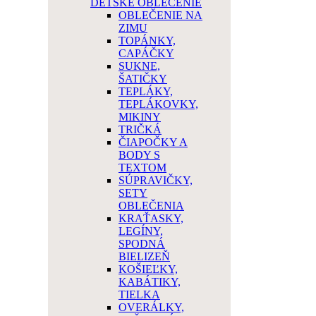
DETSKÉ OBLEČENIE
OBLEČENIE NA
ZIMU
TOPÁNKY,
CAPÁČKY
SUKNE,
ŠATIČKY
TEPLÁKY,
TEPLÁKOVKY,
MIKINY
TRIČKÁ
ČIAPOČKY A
BODY S
TEXTOM
SÚPRAVIČKY,
SETY
OBLEČENIA
KRAŤASKY,
LEGÍNY,
SPODNÁ
BIELIZEŇ
KOŠIEĽKY,
KABÁTIKY,
TIELKA
OVERÁLKY,