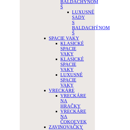
BALDACHÝNOM
Š
LUXUSNÉ
SADY
S
BALDACHÝNOM
Š
SPACIE VAKY
KLASICKÉ
SPACIE
VAKY
KLASICKÉ
SPACIE
VAKY
LUXUSNÉ
SPACIE
VAKY
VRECKÁRE
VRECKÁRE
NA
HRAČKY
VRECKÁRE
NA
ČOKOĽVEK
ZAVINOVAČKY