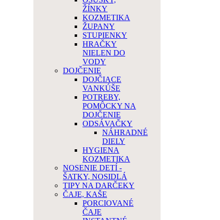
ŽÍNKY
KOZMETIKA
ŽUPANY
STUPIENKY
HRAČKY
NIELEN DO
VODY
DOJČENIE
DOJČIACE
VANKÚŠE
POTREBY,
POMÔCKY NA
DOJČENIE
ODSÁVAČKY
NÁHRADNÉ
DIELY
HYGIENA
KOZMETIKA
NOSENIE DETÍ -
ŠATKY, NOSIDLÁ
TIPY NA DARČEKY
ČAJE, KAŠE
PORCIOVANÉ
ČAJE