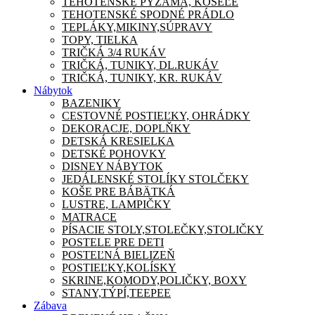
TEHOTENSKÉ PYŽAMA, KOŠEĽE
TEHOTENSKÉ SPODNÉ PRÁDLO
TEPLÁKY,MIKINY,SÚPRAVY
TOPY, TIELKA
TRIČKÁ 3/4 RUKÁV
TRIČKÁ, TUNIKY, DL.RUKÁV
TRIČKÁ, TUNIKY, KR. RUKÁV
Nábytok
BAZENIKY
CESTOVNÉ POSTIEĽKY, OHRÁDKY
DEKORACJE, DOPLŇKY
DETSKÁ KRESIELKA
DETSKÉ POHOVKY
DISNEY NÁBYTOK
JEDÁLENSKÉ STOLÍKY STOLČEKY
KOŠE PRE BÁBÄTKÁ
LUSTRE, LAMPIČKY
MATRACE
PÍSACIE STOLY,STOLEČKY,STOLIČKY
POSTELE PRE DETI
POSTEĽNÁ BIELIZEŇ
POSTIEĽKY,KOLÍSKY
SKRINE,KOMODY,POLIČKY, BOXY
STANY,TÝPÍ,TEEPEE
Zábava