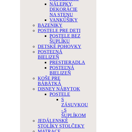
NÁLEPKY,
DEKORÁCIE
NA STENU
VANKÚŠIKY
BAZENIKY
POSTELE PRE DETI
POSTELE BEZ
ŠUPLÍKU
DETSKÉ POHOVKY
POSTEĽNÁ
BIELIZEŇ
PRESTIERADLA
POSTEĽNÁ
BIELIZEŇ
KOŠE PRE
BÁBÄTKÁ
DISNEY NÁBYTOK
POSTELE
S
ZÁSUVKOU
- S
ŠUPLÍKOM
JEDÁLENSKÉ
STOLÍKY STOLČEKY
MATRACE