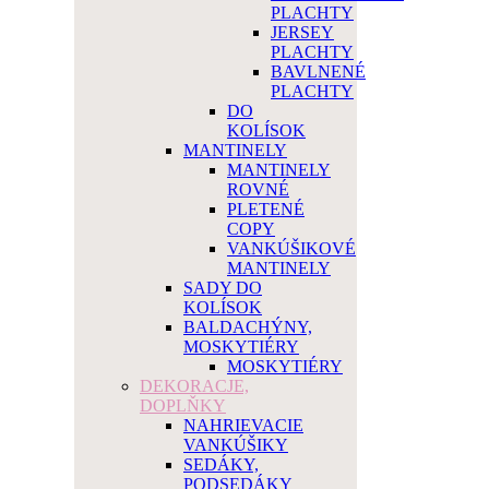
PLACHTY
JERSEY
PLACHTY
BAVLNENÉ
PLACHTY
DO
KOLÍSOK
MANTINELY
MANTINELY
ROVNÉ
PLETENÉ
COPY
VANKÚŠIKOVÉ
MANTINELY
SADY DO
KOLÍSOK
BALDACHÝNY,
MOSKYTIÉRY
MOSKYTIÉRY
DEKORACJE,
DOPLŇKY
NAHRIEVACIE
VANKÚŠIKY
SEDÁKY,
PODSEDÁKY