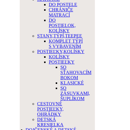
DO POSTELE
CHRÁNIČE
MATRACÍ
DO
POSTIELOK,
KOLÍSKY
STANY,TÝPÍ,TEEPEE
KOMPLET TÝPÍ
S VYBAVENÍM
POSTIEĽKY,KOLÍSKY
KOLÍSKY
POSTIEĽKY
SO
SŤAHOVACÍM
BOKOM
KLASICKÉ
SO
ZÁSUVKAMI,
ŠUPLÍKOM
CESTOVNÉ
POSTIEĽKY,
OHRÁDKY
DETSKÁ
KRESIELKA
DOJČENSKÉ A DETSKÉ