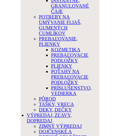
INSTANTNÉ,
GRANULOVANÉ
ČAJE
POTREBY NA
UMÝVANIE FLIAŠ,
GUMENÝCH
CUMLÍKOV
PREBAĽOVANIE,
PLIENKY
KOZMETIKA
PREBAĽOVACIE
PODLOŽKY
PLIENKY
POŤAHY NA
PREBAĽOVACIE
PODLOŽKY
PRÍSLUŠENSTVO,
VEDIERKA
PÔROD
TAŠKY, VRECA
DEKY, DEČKY
VÝPREDAJ, ZĽAVY,
DOPREDAJ
ZIMNÝ VÝPREDAJ
DOJČENSKÉ A