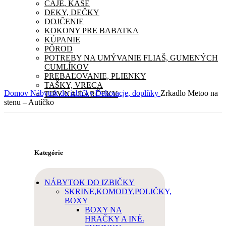
ČAJE, KAŠE
DEKY, DEČKY
DOJČENIE
KOKONY PRE BABATKA
KÚPANIE
PÔROD
POTREBY NA UMÝVANIE FLIAŠ, GUMENÝCH
CUMLÍKOV
PREBAĽOVANIE, PLIENKY
TAŠKY, VRECA
Domov
Nábytok do izbičky
Dekoracje, doplňky
Zrkadlo Metoo na
TIPY NA DARČEKY
stenu – Autíčko
Kategórie
NÁBYTOK DO IZBIČKY
SKRINE,KOMODY,POLIČKY,
BOXY
BOXY NA
HRAČKY A INÉ.