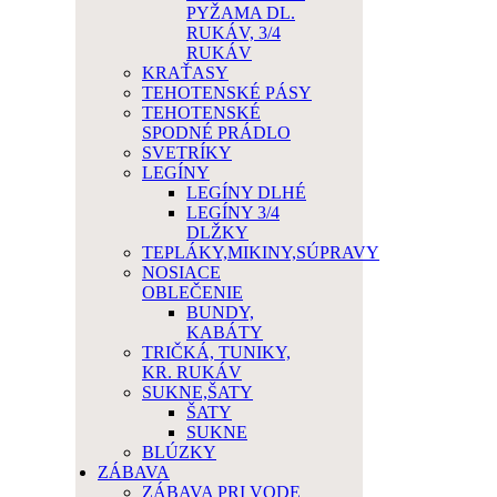
PYŽAMA DL.
RUKÁV, 3/4
RUKÁV
KRAŤASY
TEHOTENSKÉ PÁSY
TEHOTENSKÉ
SPODNÉ PRÁDLO
SVETRÍKY
LEGÍNY
LEGÍNY DLHÉ
LEGÍNY 3/4
DLŽKY
TEPLÁKY,MIKINY,SÚPRAVY
NOSIACE
OBLEČENIE
BUNDY,
KABÁTY
TRIČKÁ, TUNIKY,
KR. RUKÁV
SUKNE,ŠATY
ŠATY
SUKNE
BLÚZKY
ZÁBAVA
ZÁBAVA PRI VODE