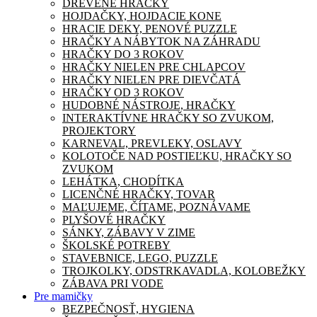
DREVENÉ HRAČKY
HOJDAČKY, HOJDACIE KONE
HRACIE DEKY, PENOVÉ PUZZLE
HRAČKY A NÁBYTOK NA ZÁHRADU
HRAČKY DO 3 ROKOV
HRAČKY NIELEN PRE CHLAPCOV
HRAČKY NIELEN PRE DIEVČATÁ
HRAČKY OD 3 ROKOV
HUDOBNÉ NÁSTROJE, HRAČKY
INTERAKTÍVNE HRAČKY SO ZVUKOM,
PROJEKTORY
KARNEVAL, PREVLEKY, OSLAVY
KOLOTOČE NAD POSTIEĽKU, HRAČKY SO
ZVUKOM
LEHÁTKA, CHODÍTKA
LICENČNÉ HRAČKY, TOVAR
MAĽUJEME, ČÍTAME, POZNÁVAME
PLYŠOVÉ HRAČKY
SÁNKY, ZÁBAVY V ZIME
ŠKOLSKÉ POTREBY
STAVEBNICE, LEGO, PUZZLE
TROJKOLKY, ODSTRKAVADLA, KOLOBEŽKY
ZÁBAVA PRI VODE
Pre mamičky
BEZPEČNOSŤ, HYGIENA