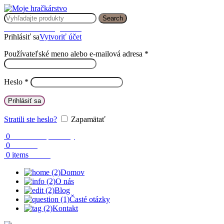
Search
Prihlásenie / Registrácia
Prihlásiť sa
Vytvoriť účet
Používateľské meno alebo e-mailová adresa
*
Heslo
*
Prihlásiť sa
Stratili ste heslo?
Zapamätať
0
Obľúbené produkty
0
Porovnaj
0.00
€
0
items
Domov
O nás
Blog
Časté otázky
Kontakt