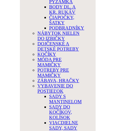
PYŽAMKÁ
BODY DL. A
KR. RUKÁV
ČIAPOČKY,
ŠATKY
PODBRADNÍKY
NÁBYTOK NIELEN
DO IZBIČKY
DOJČENSKÉ A
DETSKÉ POTREBY
KOČÍKY
MÓDA PRE
MAMIČKY
POTREBY PRE
MAMIČKY
ZÁBAVA, HRAČKY
VYBAVENIE DO
POSTIEĽOK
SADY S
MANTINELOM
SADY DO
KOČÍKOV,
KOLÍSOK
VIACDIELNE
SADY, SADY