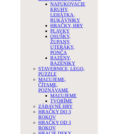
NAFUKOVACIE
KRUHY,
LEHÁTKA,
RUKÁVNIKY
HRAČKY, HRY
PLAVKY
OSUŠKY,
ŽUPANY,
UTERÁKY,
PONČA
BAZÉNY,
BAZÉNIKY
STAVEBNICE, LEGO,
PUZZLE
MAĽUJEME,
ČÍTAME,
POZNÁVAME
MAĽUJEME
TVORÍME
ZÁBAVNÉ HRY
HRAČKY DO 3
ROKOV
HRAČKY OD 3
ROKOV
HRACIE DEKY,