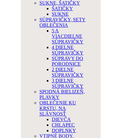
SUKNE, ŠATIČKY
ŠATIČKY
SUKNE
SÚPRAVIČKY, SETY
OBLEČENIA
5 A
VIACDIELNE
SÚPRAVIČKY
4 DIELNE
SÚPRAVIČKY
SÚPRAVY DO
PORODNICE
2 DIELNE
SÚPRAVIČKY
3 DIELNE
SÚPRAVIČKY
SPODNÁ BIELIZEŇ,
PLAVKY
OBLEČENIE KU
KRSTU, NA
SLÁVNOSŤ
DIEVČA
CHLAPEC
DOPLNKY
VTIPNÉ BODY,