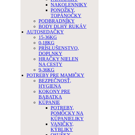
NAKOLENNIKY
PONOŽKY,
TOPÁNOČKY
PODBRADNÍKY
BODY DLHÝ RUKÁV
AUTOSEDAČKY
15-36KG
0-18KG
PRÍSLUŠENSTVO,
DOPLNKY
HRAČKY NIELEN
NA CESTY
9-36KG
POTREBY PRE MAMIČKY
BEZPEČNOSŤ,
HYGIENA
KOKONY PRE
BABATKA
KÚPANIE
POTREBY,
POMÔCKY NA
KÚPANIELIKY
VANIČKY,
KÝBLIKY
OSUŠKY,