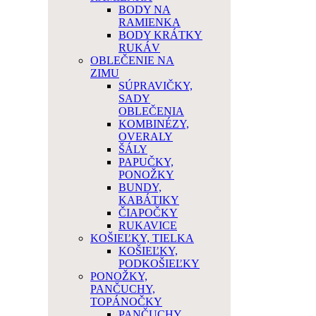
BODY NA
RAMIENKA
BODY KRÁTKY
RUKÁV
OBLEČENIE NA
ZIMU
SÚPRAVIČKY,
SADY
OBLEČENIA
KOMBINÉZY,
OVERALY
ŠÁLY
PAPUČKY,
PONOŽKY
BUNDY,
KABÁTIKY
ČIAPOČKY
RUKAVICE
KOŠIEĽKY, TIELKA
KOŠIEĽKY,
PODKOŠIEĽKY
PONOŽKY,
PANČUCHY,
TOPÁNOČKY
PANČUCHY