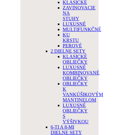
KLASICKÉ
ZAVINOVACIE
NA
STUHY
LUXUSNÉ
MULTIFUNKČNÉ
KU
KRSTU
PEROVÉ
2 DIELNE SETY
KLASICKÉ
OBLIEČKY
LUXUSNÉ
KOMBINOVANÉ
OBLIEČKY
OBLIEČKY
K
VANKÚŠIKOVÝM
MANTINELOM
LUXUSNÉ
OBLIEČKY
S
VÝŠIVKOU
6-TI A 8-MI
DIELNE SETY