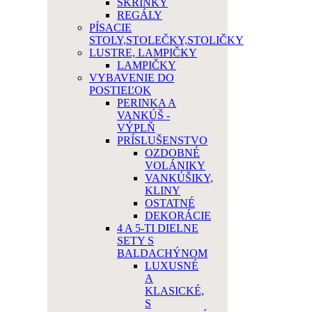
SKRINKY
REGÁLY
PÍSACIE
STOLY,STOLEČKY,STOLIČKY
LUSTRE, LAMPIČKY
LAMPIČKY
VYBAVENIE DO
POSTIEĽOK
PERINKA A
VANKÚŠ -
VÝPLŇ
PRÍSLUŠENSTVO
OZDOBNÉ
VOLÁNIKY
VANKÚŠIKY,
KLINY
OSTATNÉ
DEKORÁCIE
4 A 5-TI DIELNE
SETY S
BALDACHÝNOM
LUXUSNÉ
A
KLASICKÉ,
S