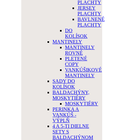
PLACHTY
JERSEY
PLACHTY
BAVLNENÉ
PLACHTY
DO
KOLÍSOK
MANTINELY
MANTINELY
ROVNÉ
PLETENÉ
COPY
VANKÚŠIKOVÉ
MANTINELY
SADY DO
KOLÍSOK
BALDACHÝNY,
MOSKYTIÉRY
MOSKYTIÉRY
PERINKA A
VANKÚŠ -
VÝPLŇ
4 A 5-TI DIELNE
SETY S
BALDACHÝNOM