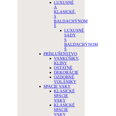
LUXUSNÉ
A
KLASICKÉ,
S
BALDACHÝNOM
Š
LUXUSNÉ
SADY
S
BALDACHÝNOM
Š
PRÍSLUŠENSTVO
VANKÚŠIKY,
KLINY
OSTATNÉ
DEKORÁCIE
OZDOBNÉ
VOLÁNIKY
SPACIE VAKY
KLASICKÉ
SPACIE
VAKY
KLASICKÉ
SPACIE
VAKY