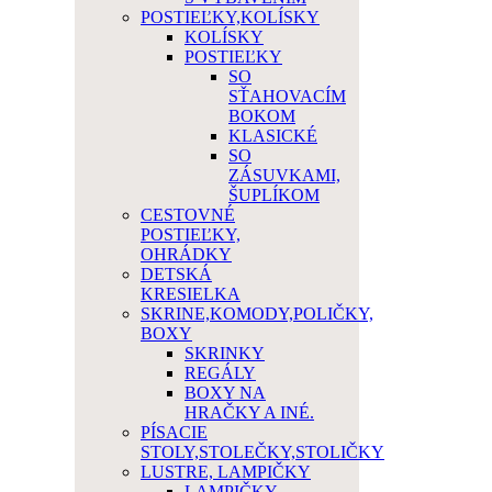
POSTIEĽKY,KOLÍSKY
KOLÍSKY
POSTIEĽKY
SO
SŤAHOVACÍM
BOKOM
KLASICKÉ
SO
ZÁSUVKAMI,
ŠUPLÍKOM
CESTOVNÉ
POSTIEĽKY,
OHRÁDKY
DETSKÁ
KRESIELKA
SKRINE,KOMODY,POLIČKY,
BOXY
SKRINKY
REGÁLY
BOXY NA
HRAČKY A INÉ.
PÍSACIE
STOLY,STOLEČKY,STOLIČKY
LUSTRE, LAMPIČKY
LAMPIČKY