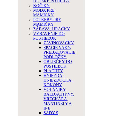
DETSKÉ POTREBY
KOČÍKY
MÓDA PRE
MAMIČKY
POTREBY PRE
MAMIČKY
ZÁBAVA, HRAČKY
VYBAVENIE DO
POSTIEĽOK
ZAVINOVAČKY
SPACIE VAKY,
PREBAĽOVACIE
PODLOŽKY
OBLIEČKY DO
POSTIEĽOK
PLACHTY
HNIEZDA,
HNIEZDOČKA,
KOKONY
VOLÁNIKY,
BALDACHÝNY,
VRECKÁRA,
MANTINELY A
INÉ
SADY S