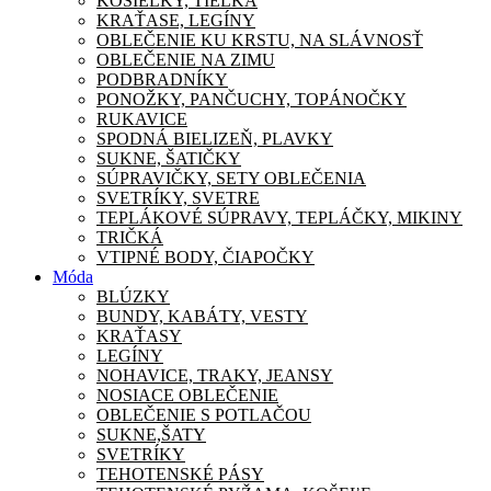
KOŠIEĽKY, TIELKA
KRAŤASE, LEGÍNY
OBLEČENIE KU KRSTU, NA SLÁVNOSŤ
OBLEČENIE NA ZIMU
PODBRADNÍKY
PONOŽKY, PANČUCHY, TOPÁNOČKY
RUKAVICE
SPODNÁ BIELIZEŇ, PLAVKY
SUKNE, ŠATIČKY
SÚPRAVIČKY, SETY OBLEČENIA
SVETRÍKY, SVETRE
TEPLÁKOVÉ SÚPRAVY, TEPLÁČKY, MIKINY
TRIČKÁ
VTIPNÉ BODY, ČIAPOČKY
Móda
BLÚZKY
BUNDY, KABÁTY, VESTY
KRAŤASY
LEGÍNY
NOHAVICE, TRAKY, JEANSY
NOSIACE OBLEČENIE
OBLEČENIE S POTLAČOU
SUKNE,ŠATY
SVETRÍKY
TEHOTENSKÉ PÁSY