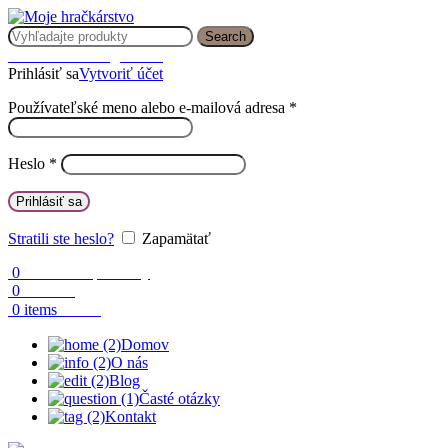
Search
Prihlásenie / Registrácia
Prihlásiť sa
Vytvoriť účet
Používateľské meno alebo e-mailová adresa
*
Heslo
*
Prihlásiť sa
Stratili ste heslo?
Zapamätať
0
Obľúbené produkty
0
Porovnaj
0.00
€
0
items
Domov
O nás
Blog
Časté otázky
Kontakt