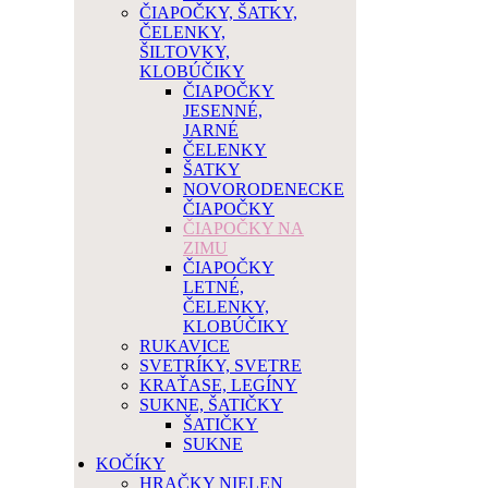
ČIAPOČKY, ŠATKY,
ČELENKY,
ŠILTOVKY,
KLOBÚČIKY
ČIAPOČKY
JESENNÉ,
JARNÉ
ČELENKY
ŠATKY
NOVORODENECKE
ČIAPOČKY
ČIAPOČKY NA
ZIMU
ČIAPOČKY
LETNÉ,
ČELENKY,
KLOBÚČIKY
RUKAVICE
SVETRÍKY, SVETRE
KRAŤASE, LEGÍNY
SUKNE, ŠATIČKY
ŠATIČKY
SUKNE
KOČÍKY
HRAČKY NIELEN