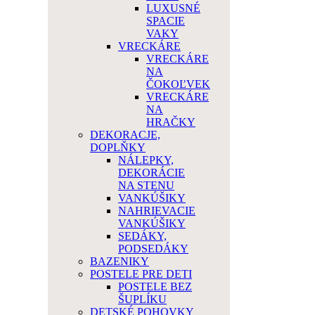
LUXUSNÉ
SPACIE
VAKY
VRECKÁRE
VRECKÁRE
NA
ČOKOĽVEK
VRECKÁRE
NA
HRAČKY
DEKORACJE,
DOPLŇKY
NÁLEPKY,
DEKORÁCIE
NA STENU
VANKÚŠIKY
NAHRIEVACIE
VANKÚŠIKY
SEDÁKY,
PODSEDÁKY
BAZENIKY
POSTELE PRE DETI
POSTELE BEZ
ŠUPLÍKU
DETSKÉ POHOVKY