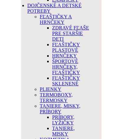
DOJČENSKÉ A DETSKÉ
POTREBY
FĽAŠTIČKY A
HRNČEKY
ZDRAVÉ FĽAŠE
PRE STARŠIE
DETI
FĽAŠTIČKY
PLASTOVÉ
HRNČEKY
ŠPORTOVÉ
HRNČEKY,
FĽAŠTIČKY
FĽAŠTIČKY
SKLENENÉ
PLIENKY
TERMOBOXY,
TERMOSKY
TANIERE, MISKY,
PRÍBORY
PRÍBORY,
LYŽIČKY
TANIERE,
MISKY