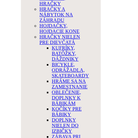
HRAČKY
HRAČKY A
NÁBYTOK NA
ZÁHRADU
HOJDAČKY,
HOJDACIE KONE
HRAČKY NIELEN
PRE DIEVČATÁ
KUFRÍKY,
BATÔŽKY,
DÁŽDNIKY
BICYKLE,
ODRÁŽADLA,
SKATEBOARDY
HRÁME SA NA
ZAMESTNANIE
OBLEČENIE,
DOPLNKY K
BÁBIKÁM
KOČÍKY PRE
BÁBIKY
DOPLNKY
NIELEN DO
IZBIČKY
ZÁBAVA PRI