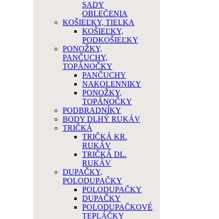
SADY
OBLEČENIA
KOŠIEĽKY, TIELKA
KOŠIEĽKY,
PODKOŠIEĽKY
PONOŽKY,
PANČUCHY,
TOPÁNOČKY
PANČUCHY
NAKOLENNIKY
PONOŽKY,
TOPÁNOČKY
PODBRADNÍKY
BODY DLHÝ RUKÁV
TRIČKÁ
TRIČKÁ KR.
RUKÁV
TRIČKÁ DL.
RUKÁV
DUPAČKY,
POLODUPAČKY
POLODUPAČKY
DUPAČKY
POLODUPAČKOVÉ
TEPLÁČKY