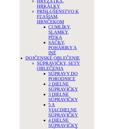
HRYZÁTKA,
HRKÁLKY
PRÍSLUŠENSTVO K
FĽAŠIAM,
HRNČEKOM
CUMLÍKY,
SLAMKY,
PÍTKA
SÁČKY,
POHÁRIKY A
INÉ
DOJČENSKÉ OBLEČENIE
SÚPRAVIČKY, SETY
OBLEČENIA
SÚPRAVY DO
PORODNICE
2 DIELNE
SÚPRAVIČKY
3 DIELNE
SÚPRAVIČKY
5 A
VIACDIELNE
SÚPRAVIČKY
4 DIELNE
SÚPRAVIČKY