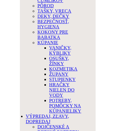
CUMLÍKOV
PÔROD
TAŠKY, VRECA
DEKY, DEČKY
BEZPEČNOSŤ,
HYGIENA
KOKONY PRE
BABATKA
KÚPANIE
VANIČKY,
KÝBLIKY
OSUŠKY,
ŽÍNKY
KOZMETIKA
ŽUPANY
STUPIENKY
HRAČKY
NIELEN DO
VODY
POTREBY,
POMÔCKY NA
KÚPANIELIKY
VÝPREDAJ, ZĽAVY,
DOPREDAJ
DOJČENSKÉ A