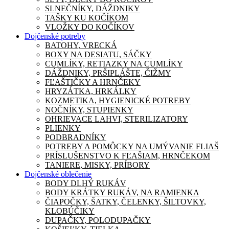
SLNEČNÍKY, DÁŽDNIKY
TAŠKY KU KOČÍKOM
VLOŽKY DO KOČÍKOV
Dojčenské potreby
BATOHY, VRECKÁ
BOXY NA DESIATU, SÁČKY
CUMLÍKY, RETIAZKY NA CUMLÍKY
DÁŽDNIKY, PRŠIPLÁŠTE, ČIŽMY
FĽAŠTIČKY A HRNČEKY
HRYZÁTKA, HRKÁLKY
KOZMETIKA, HYGIENICKÉ POTREBY
NOČNÍKY, STUPIENKY
OHRIEVACE LAHVI, STERILIZATORY
PLIENKY
PODBRADNÍKY
POTREBY A POMÔCKY NA UMÝVANIE FLIAŠ
PRÍSLUŠENSTVO K FĽAŠIAM, HRNČEKOM
TANIERE, MISKY, PRÍBORY
Dojčenské oblečenie
BODY DLHÝ RUKÁV
BODY KRÁTKY RUKÁV, NA RAMIENKA
ČIAPOČKY, ŠATKY, ČELENKY, ŠILTOVKY,
KLOBÚČIKY
DUPAČKY, POLODUPAČKY