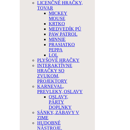
LICENČNÉ HRAČKY,
TOVAR
MICKEY
MOUSE
KRTKO
MEDVEDÍK PÚ
PAW PATROL
MINNIE
PRASIATKO
PEPPA
LOL
PLYŠOVÉ HRAČKY
INTERAKTÍVNE
HRAČKY SO
ZVUKOM,
PROJEKTORY
KARNEVAL,
PREVLEKY, OSLAVY
OSLAVY,
PÁRTY
DOPLNKY
SÁNKY, ZÁBAVY V
ZIME
HUDOBNÉ
NÁSTROJE,