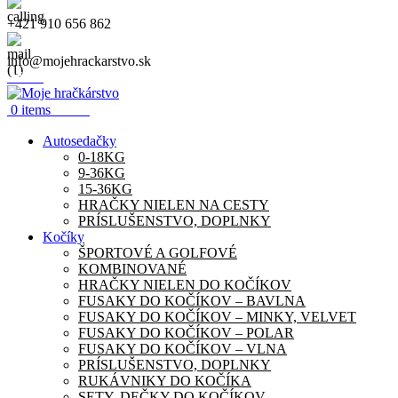
+421 910 656 862
info@mojehrackarstvo.sk
Menu
0.00
€
0
items
Autosedačky
0-18KG
9-36KG
15-36KG
HRAČKY NIELEN NA CESTY
PRÍSLUŠENSTVO, DOPLNKY
Kočíky
ŠPORTOVÉ A GOLFOVÉ
KOMBINOVANÉ
HRAČKY NIELEN DO KOČÍKOV
FUSAKY DO KOČÍKOV – BAVLNA
FUSAKY DO KOČÍKOV – MINKY, VELVET
FUSAKY DO KOČÍKOV – POLAR
FUSAKY DO KOČÍKOV – VLNA
PRÍSLUŠENSTVO, DOPLNKY
RUKÁVNIKY DO KOČÍKA
SETY, DEČKY DO KOČÍKOV