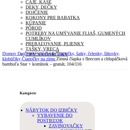
ČAJE, KAŠE
DEKY, DEČKY
DOJČENIE
KOKONY PRE BABATKA
KÚPANIE
PÔROD
POTREBY NA UMÝVANIE FLIAŠ, GUMENÝCH
CUMLÍKOV
PREBAĽOVANIE, PLIENKY
TAŠKY, VRECA
Domov
Dojčenské oblečenie
Čiapočky, šatky, čelenky, šiltovky,
TIPY NA DARČEKY
klobúčiky
Čiapočky na zimu
Zimná čiapka s fleecom a chlupáčková
bambuľa Star + komínok – granát, 104/116
Kategórie
NÁBYTOK DO IZBIČKY
VYBAVENIE DO
POSTIEĽOK
ZAVINOVAČKY