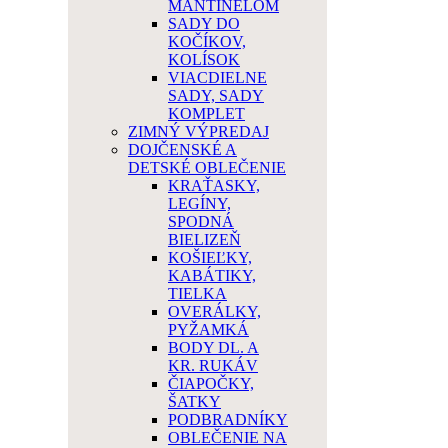
MANTINELOM
SADY DO
KOČÍKOV,
KOLÍSOK
VIACDIELNE
SADY, SADY
KOMPLET
ZIMNÝ VÝPREDAJ
DOJČENSKÉ A
DETSKÉ OBLEČENIE
KRAŤASKY,
LEGÍNY,
SPODNÁ
BIELIZEŇ
KOŠIEĽKY,
KABÁTIKY,
TIELKA
OVERÁLKY,
PYŽAMKÁ
BODY DL. A
KR. RUKÁV
ČIAPOČKY,
ŠATKY
PODBRADNÍKY
OBLEČENIE NA