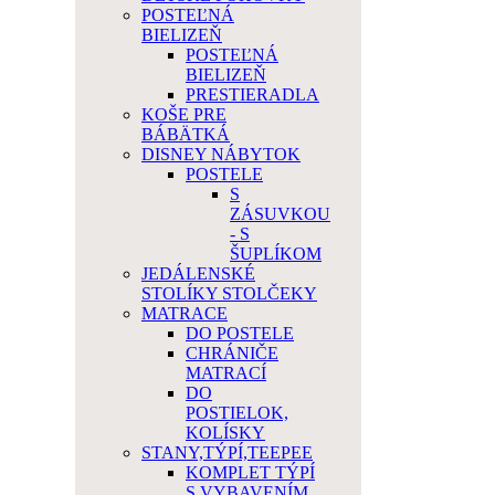
POSTEĽNÁ
BIELIZEŇ
POSTEĽNÁ
BIELIZEŇ
PRESTIERADLA
KOŠE PRE
BÁBÄTKÁ
DISNEY NÁBYTOK
POSTELE
S
ZÁSUVKOU
- S
ŠUPLÍKOM
JEDÁLENSKÉ
STOLÍKY STOLČEKY
MATRACE
DO POSTELE
CHRÁNIČE
MATRACÍ
DO
POSTIELOK,
KOLÍSKY
STANY,TÝPÍ,TEEPEE
KOMPLET TÝPÍ
S VYBAVENÍM