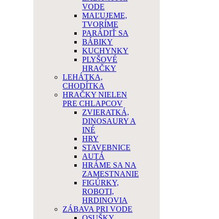
VODE
MAĽUJEME,
TVORÍME
PARÁDIŤ SA
BÁBIKY
KUCHYNKY
PLYŠOVÉ
HRAČKY
LEHÁTKA,
CHODÍTKA
HRAČKY NIELEN
PRE CHLAPCOV
ZVIERATKÁ,
DINOSAURY A
INÉ
HRY
STAVEBNICE
AUTÁ
HRÁME SA NA
ZAMESTNANIE
FIGÚRKY,
ROBOTI,
HRDINOVIA
ZÁBAVA PRI VODE
OSUŠKY,