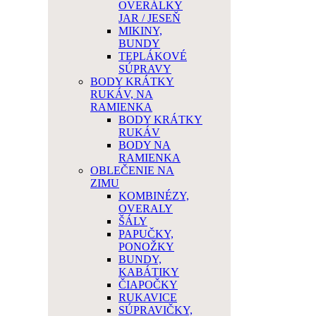
OVERÁLKY
JAR / JESEŇ
MIKINY,
BUNDY
TEPLÁKOVÉ
SÚPRAVY
BODY KRÁTKY
RUKÁV, NA
RAMIENKA
BODY KRÁTKY
RUKÁV
BODY NA
RAMIENKA
OBLEČENIE NA
ZIMU
KOMBINÉZY,
OVERALY
ŠÁLY
PAPUČKY,
PONOŽKY
BUNDY,
KABÁTIKY
ČIAPOČKY
RUKAVICE
SÚPRAVIČKY,