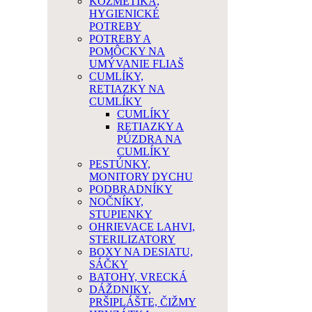
KOZMETIKA,
HYGIENICKÉ
POTREBY
POTREBY A
POMÔCKY NA
UMÝVANIE FLIAŠ
CUMLÍKY,
RETIAZKY NA
CUMLÍKY
CUMLÍKY
RETIAZKY A
PÚZDRA NA
CUMLÍKY
PESTÚNKY,
MONITORY DYCHU
PODBRADNÍKY
NOČNÍKY,
STUPIENKY
OHRIEVACE LAHVI,
STERILIZATORY
BOXY NA DESIATU,
SÁČKY
BATOHY, VRECKÁ
DÁŽDNIKY,
PRŠIPLÁŠTE, ČIŽMY