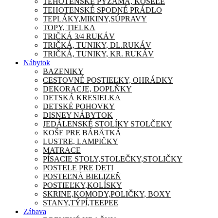
TEHOTENSKÉ PYŽAMA, KOŠEĽE
TEHOTENSKÉ SPODNÉ PRÁDLO
TEPLÁKY,MIKINY,SÚPRAVY
TOPY, TIELKA
TRIČKÁ 3/4 RUKÁV
TRIČKÁ, TUNIKY, DL.RUKÁV
TRIČKÁ, TUNIKY, KR. RUKÁV
Nábytok
BAZENIKY
CESTOVNÉ POSTIEĽKY, OHRÁDKY
DEKORACJE, DOPLŇKY
DETSKÁ KRESIELKA
DETSKÉ POHOVKY
DISNEY NÁBYTOK
JEDÁLENSKÉ STOLÍKY STOLČEKY
KOŠE PRE BÁBÄTKÁ
LUSTRE, LAMPIČKY
MATRACE
PÍSACIE STOLY,STOLEČKY,STOLIČKY
POSTELE PRE DETI
POSTEĽNÁ BIELIZEŇ
POSTIEĽKY,KOLÍSKY
SKRINE,KOMODY,POLIČKY, BOXY
STANY,TÝPÍ,TEEPEE
Zábava