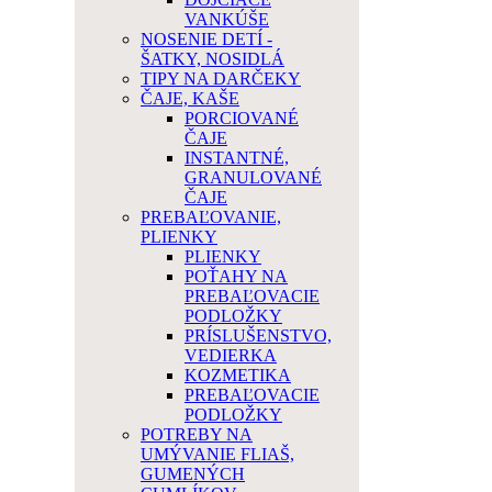
VANKÚŠE
NOSENIE DETÍ -
ŠATKY, NOSIDLÁ
TIPY NA DARČEKY
ČAJE, KAŠE
PORCIOVANÉ
ČAJE
INSTANTNÉ,
GRANULOVANÉ
ČAJE
PREBAĽOVANIE,
PLIENKY
PLIENKY
POŤAHY NA
PREBAĽOVACIE
PODLOŽKY
PRÍSLUŠENSTVO,
VEDIERKA
KOZMETIKA
PREBAĽOVACIE
PODLOŽKY
POTREBY NA
UMÝVANIE FLIAŠ,
GUMENÝCH