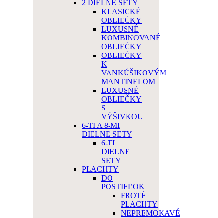
2 DIELNE SETY
KLASICKÉ
OBLIEČKY
LUXUSNÉ
KOMBINOVANÉ
OBLIEČKY
OBLIEČKY
K
VANKÚŠIKOVÝM
MANTINELOM
LUXUSNÉ
OBLIEČKY
S
VÝŠIVKOU
6-TI A 8-MI
DIELNE SETY
6-TI
DIELNE
SETY
PLACHTY
DO
POSTIEĽOK
FROTÉ
PLACHTY
NEPREMOKAVÉ