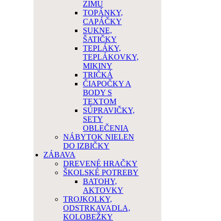
ZIMU
TOPÁNKY,
CAPÁČKY
SUKNE,
ŠATIČKY
TEPLÁKY,
TEPLÁKOVKY,
MIKINY
TRIČKÁ
ČIAPOČKY A
BODY S
TEXTOM
SÚPRAVIČKY,
SETY
OBLEČENIA
NÁBYTOK NIELEN
DO IZBIČKY
ZÁBAVA
DREVENÉ HRAČKY
ŠKOLSKÉ POTREBY
BATOHY,
AKTOVKY
TROJKOLKY,
ODSTRKAVADLA,
KOLOBEŽKY