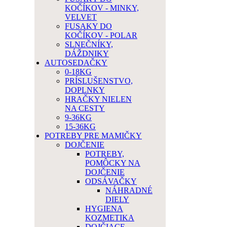
KOČÍKOV - MINKY,
VELVET
FUSAKY DO
KOČÍKOV - POLAR
SLNEČNÍKY,
DÁŽDNIKY
AUTOSEDAČKY
0-18KG
PRÍSLUŠENSTVO,
DOPLNKY
HRAČKY NIELEN
NA CESTY
9-36KG
15-36KG
POTREBY PRE MAMIČKY
DOJČENIE
POTREBY,
POMÔCKY NA
DOJČENIE
ODSÁVAČKY
NÁHRADNÉ
DIELY
HYGIENA
KOZMETIKA
DOJČIACE