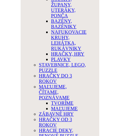
ŽUPANY,
UTERÁKY,
PONČA
BAZÉNY,
BAZÉNIKY
NAFUKOVACIE
KRUHY,
LEHÁTKA,
RUKÁVNIKY
HRAČKY, HRY
PLAVKY
STAVEBNICE, LEGO,
PUZZLE
HRAČKY DO 3
ROKOV
MAĽUJEME,
ČÍTAME,
POZNÁVAME
TVORÍME
MAĽUJEME
ZÁBAVNÉ HRY
HRAČKY OD 3
ROKOV
HRACIE DEKY,
PENOVÉ PUZZLE