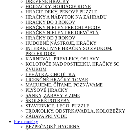
DREVENÉ HRAČKY
HOJDAČKY, HOJDACIE KONE
HRACIE DEKY, PENOVÉ PUZZLE
HRAČKY A NÁBYTOK NA ZÁHRADU
HRAČKY DO 3 ROKOV
HRAČKY NIELEN PRE CHLAPCOV
HRAČKY NIELEN PRE DIEVČATÁ
HRAČKY OD 3 ROKOV
HUDOBNÉ NÁSTROJE, HRAČKY
INTERAKTÍVNE HRAČKY SO ZVUKOM,
PROJEKTORY
KARNEVAL, PREVLEKY, OSLAVY
KOLOTOČE NAD POSTIEĽKU, HRAČKY SO
ZVUKOM
LEHÁTKA, CHODÍTKA
LICENČNÉ HRAČKY, TOVAR
MAĽUJEME, ČÍTAME, POZNÁVAME
PLYŠOVÉ HRAČKY
SÁNKY, ZÁBAVY V ZIME
ŠKOLSKÉ POTREBY
STAVEBNICE, LEGO, PUZZLE
TROJKOLKY, ODSTRKAVADLA, KOLOBEŽKY
ZÁBAVA PRI VODE
Pre mamičky
BEZPEČNOSŤ, HYGIENA