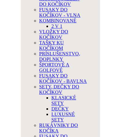
DO KOČÍKOV
FUSAKY DO
KOČÍKOV - VLNA
KOMBINOVANÉ
2 V 1
VLOŽKY DO
KOČÍKOV
TAŠKY KU
KOČÍKOM
PRÍSLUŠENSTVO,
DOPLNKY
ŠPORTOVÉ A
GOLFOVÉ
FUSAKY DO
KOČÍKOV - BAVLNA
SETY, DEČKY DO
KOČÍKOV
KLASICKÉ
SETY
DEČKY
LUXUSNÉ
SETY
RUKÁVNIKY DO
KOČÍKA
FUSAKY DO