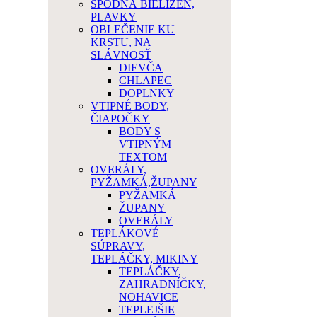
SPODNÁ BIELIZEŇ,
PLAVKY
OBLEČENIE KU
KRSTU, NA
SLÁVNOSŤ
DIEVČA
CHLAPEC
DOPLNKY
VTIPNÉ BODY,
ČIAPOČKY
BODY S
VTIPNÝM
TEXTOM
OVERÁLY,
PYŽAMKÁ,ŽUPANY
PYŽAMKÁ
ŽUPANY
OVERÁLY
TEPLÁKOVÉ
SÚPRAVY,
TEPLÁČKY, MIKINY
TEPLÁČKY,
ZAHRADNÍČKY,
NOHAVICE
TEPLEJŠIE