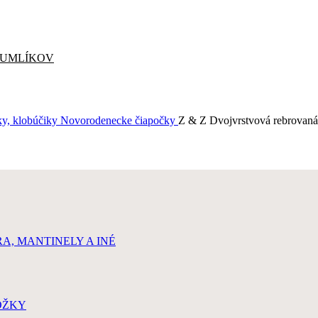
CUMLÍKOV
vky, klobúčiky
Novorodenecke čiapočky
Z & Z Dvojvrstvová rebrovaná 
, MANTINELY A INÉ
OŽKY