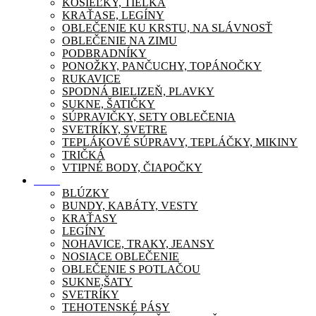
KOŠIEĽKY, TIELKA
KRAŤASE, LEGÍNY
OBLEČENIE KU KRSTU, NA SLÁVNOSŤ
OBLEČENIE NA ZIMU
PODBRADNÍKY
PONOŽKY, PANČUCHY, TOPÁNOČKY
RUKAVICE
SPODNÁ BIELIZEŇ, PLAVKY
SUKNE, ŠATIČKY
SÚPRAVIČKY, SETY OBLEČENIA
SVETRÍKY, SVETRE
TEPLÁKOVÉ SÚPRAVY, TEPLÁČKY, MIKINY
TRIČKÁ
VTIPNÉ BODY, ČIAPOČKY
Móda
BLÚZKY
BUNDY, KABÁTY, VESTY
KRAŤASY
LEGÍNY
NOHAVICE, TRAKY, JEANSY
NOSIACE OBLEČENIE
OBLEČENIE S POTLAČOU
SUKNE,ŠATY
SVETRÍKY
TEHOTENSKÉ PÁSY