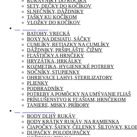
RUKÁVNIKY DO KOČÍKA
SETY, DEČKY DO KOČÍKOV
SLNEČNÍKY, DÁŽDNIKY
TAŠKY KU KOČÍKOM
VLOŽKY DO KOČÍKOV
Dojčenské potreby
BATOHY, VRECKÁ
BOXY NA DESIATU, SÁČKY
CUMLÍKY, RETIAZKY NA CUMLÍKY
DÁŽDNIKY, PRŠIPLÁŠTE, ČIŽMY
FĽAŠTIČKY A HRNČEKY
HRYZÁTKA, HRKÁLKY
KOZMETIKA, HYGIENICKÉ POTREBY
NOČNÍKY, STUPIENKY
OHRIEVACE LAHVI, STERILIZATORY
PLIENKY
PODBRADNÍKY
POTREBY A POMÔCKY NA UMÝVANIE FLIAŠ
PRÍSLUŠENSTVO K FĽAŠIAM, HRNČEKOM
TANIERE, MISKY, PRÍBORY
Dojčenské oblečenie
BODY DLHÝ RUKÁV
BODY KRÁTKY RUKÁV, NA RAMIENKA
ČIAPOČKY, ŠATKY, ČELENKY, ŠILTOVKY, KL
DUPAČKY, POLODUPAČKY