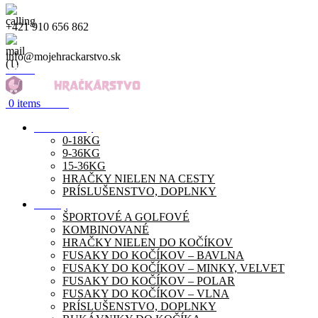
+421 910 656 862
info@mojehrackarstvo.sk
Menu
0
items
0.00
€
Autosedačky
0-18KG
9-36KG
15-36KG
HRAČKY NIELEN NA CESTY
PRÍSLUŠENSTVO, DOPLNKY
Kočíky
ŠPORTOVÉ A GOLFOVÉ
KOMBINOVANÉ
HRAČKY NIELEN DO KOČÍKOV
FUSAKY DO KOČÍKOV – BAVLNA
FUSAKY DO KOČÍKOV – MINKY, VELVET
FUSAKY DO KOČÍKOV – POLAR
FUSAKY DO KOČÍKOV – VLNA
PRÍSLUŠENSTVO, DOPLNKY