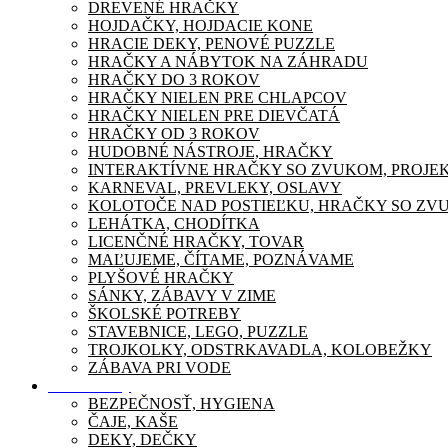
DREVENÉ HRAČKY
HOJDAČKY, HOJDACIE KONE
HRACIE DEKY, PENOVÉ PUZZLE
HRAČKY A NÁBYTOK NA ZÁHRADU
HRAČKY DO 3 ROKOV
HRAČKY NIELEN PRE CHLAPCOV
HRAČKY NIELEN PRE DIEVČATÁ
HRAČKY OD 3 ROKOV
HUDOBNÉ NÁSTROJE, HRAČKY
INTERAKTÍVNE HRAČKY SO ZVUKOM, PROJE
KARNEVAL, PREVLEKY, OSLAVY
KOLOTOČE NAD POSTIEĽKU, HRAČKY SO ZV
LEHÁTKA, CHODÍTKA
LICENČNÉ HRAČKY, TOVAR
MAĽUJEME, ČÍTAME, POZNÁVAME
PLYŠOVÉ HRAČKY
SÁNKY, ZÁBAVY V ZIME
ŠKOLSKÉ POTREBY
STAVEBNICE, LEGO, PUZZLE
TROJKOLKY, ODSTRKAVADLA, KOLOBEŽKY
ZÁBAVA PRI VODE
Pre mamičky
BEZPEČNOSŤ, HYGIENA
ČAJE, KAŠE
DEKY, DEČKY