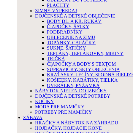
PLACHTY
ZIMNÝ VÝPREDAJ
DOJČENSKÉ A DETSKÉ OBLEČENIE
BODY DL. A KR. RUKÁV
ČIAPOČKY, ŠATKY
PODBRADNÍKY
OBLEČENIE NA ZIMU
TOPÁNKY, CAPÁČKY
SUKNE, ŠATIČKY
TEPLÁKY, TEPLÁKOVKY, MIKINY
TRIČKÁ
ČIAPOČKY A BODY S TEXTOM
SÚPRAVIČKY, SETY OBLEČENIA
KRAŤASKY, LEGÍNY, SPODNÁ BIELIZ
KOŠIEĽKY, KABÁTIKY, TIELKA
OVERÁLKY, PYŽAMKÁ
NÁBYTOK NIELEN DO IZBIČKY
DOJČENSKÉ A DETSKÉ POTREBY
KOČÍKY
MÓDA PRE MAMIČKY
POTREBY PRE MAMIČKY
ZÁBAVA
HRAČKY A NÁBYTOK NA ZÁHRADU
HOJDAČKY, HOJDACIE KONE