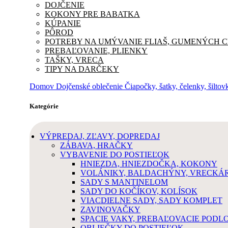
DOJČENIE
KOKONY PRE BABATKA
KÚPANIE
PÔROD
POTREBY NA UMÝVANIE FLIAŠ, GUMENÝCH 
PREBAĽOVANIE, PLIENKY
TAŠKY, VRECA
TIPY NA DARČEKY
Domov
Dojčenské oblečenie
Čiapočky, šatky, čelenky, šilto
Kategórie
VÝPREDAJ, ZĽAVY, DOPREDAJ
ZÁBAVA, HRAČKY
VYBAVENIE DO POSTIEĽOK
HNIEZDA, HNIEZDOČKA, KOKONY
VOLÁNIKY, BALDACHÝNY, VRECKÁRA
SADY S MANTINELOM
SADY DO KOČÍKOV, KOLÍSOK
VIACDIELNE SADY, SADY KOMPLET
ZAVINOVAČKY
SPACIE VAKY, PREBAĽOVACIE PODL
OBLIEČKY DO POSTIEĽOK