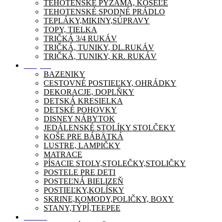
TEHOTENSKÉ PYŽAMA, KOŠEĽE
TEHOTENSKÉ SPODNÉ PRÁDLO
TEPLÁKY,MIKINY,SÚPRAVY
TOPY, TIELKA
TRIČKÁ 3/4 RUKÁV
TRIČKÁ, TUNIKY, DL.RUKÁV
TRIČKÁ, TUNIKY, KR. RUKÁV
Nábytok
BAZENIKY
CESTOVNÉ POSTIEĽKY, OHRÁDKY
DEKORACJE, DOPLŇKY
DETSKÁ KRESIELKA
DETSKÉ POHOVKY
DISNEY NÁBYTOK
JEDÁLENSKÉ STOLÍKY STOLČEKY
KOŠE PRE BÁBÄTKÁ
LUSTRE, LAMPIČKY
MATRACE
PÍSACIE STOLY,STOLEČKY,STOLIČKY
POSTELE PRE DETI
POSTEĽNÁ BIELIZEŇ
POSTIEĽKY,KOLÍSKY
SKRINE,KOMODY,POLIČKY, BOXY
STANY,TÝPÍ,TEEPEE
Zábava