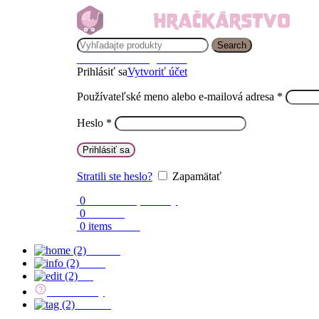
Search
Prihlásenie / Registrácia
Prihlásiť sa
Vytvoriť účet
Používateľské meno alebo e-mailová adresa
*
Heslo
*
Prihlásiť sa
Stratili ste heslo?
Zapamätať
0
Obľúbené produkty
0
Porovnaj
0
items
0.00
€
Domov
O nás
Blog
Časté otázky
Kontakt