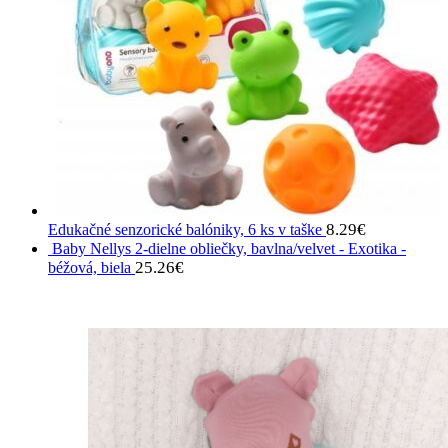
8.29
€
Edukačné senzorické balóniky, 6 ks v taške
Baby Nellys 2-dielne obliečky, bavlna/velvet - Exotika -
25.26
€
béžová, biela