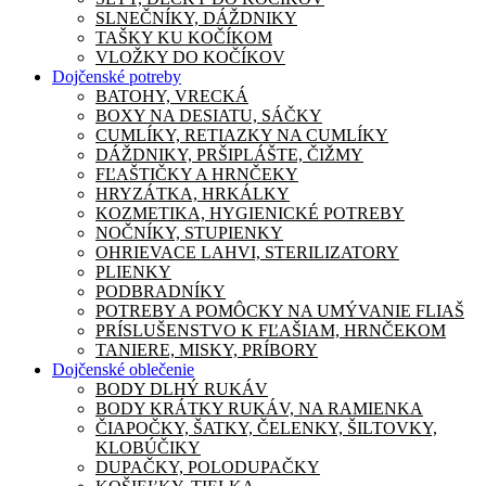
SLNEČNÍKY, DÁŽDNIKY
TAŠKY KU KOČÍKOM
VLOŽKY DO KOČÍKOV
Dojčenské potreby
BATOHY, VRECKÁ
BOXY NA DESIATU, SÁČKY
CUMLÍKY, RETIAZKY NA CUMLÍKY
DÁŽDNIKY, PRŠIPLÁŠTE, ČIŽMY
FĽAŠTIČKY A HRNČEKY
HRYZÁTKA, HRKÁLKY
KOZMETIKA, HYGIENICKÉ POTREBY
NOČNÍKY, STUPIENKY
OHRIEVACE LAHVI, STERILIZATORY
PLIENKY
PODBRADNÍKY
POTREBY A POMÔCKY NA UMÝVANIE FLIAŠ
PRÍSLUŠENSTVO K FĽAŠIAM, HRNČEKOM
TANIERE, MISKY, PRÍBORY
Dojčenské oblečenie
BODY DLHÝ RUKÁV
BODY KRÁTKY RUKÁV, NA RAMIENKA
ČIAPOČKY, ŠATKY, ČELENKY, ŠILTOVKY,
KLOBÚČIKY
DUPAČKY, POLODUPAČKY