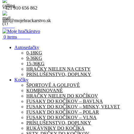
+421 910 656 862
info@mojehrackarstvo.sk
Menu
0.00
€
0
items
Autosedačky
0-18KG
9-36KG
15-36KG
HRAČKY NIELEN NA CESTY
PRÍSLUŠENSTVO, DOPLNKY
Kočíky
ŠPORTOVÉ A GOLFOVÉ
KOMBINOVANÉ
HRAČKY NIELEN DO KOČÍKOV
FUSAKY DO KOČÍKOV – BAVLNA
FUSAKY DO KOČÍKOV – MINKY, VELVET
FUSAKY DO KOČÍKOV – POLAR
FUSAKY DO KOČÍKOV – VLNA
PRÍSLUŠENSTVO, DOPLNKY
RUKÁVNIKY DO KOČÍKA
SETY, DEČKY DO KOČÍKOV