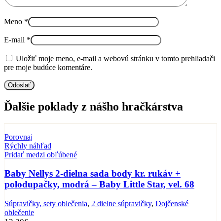
Meno
*
E-mail
*
Uložiť moje meno, e-mail a webovú stránku v tomto prehliadači
pre moje budúce komentáre.
Ďalšie poklady z nášho hračkárstva
Porovnaj
Rýchly náhľad
Pridať medzi obľúbené
Baby Nellys 2-dielna sada body kr. rukáv +
polodupačky, modrá – Baby Little Star, vel. 68
Súpravičky, sety oblečenia
,
2 dielne súpravičky
,
Dojčenské
oblečenie