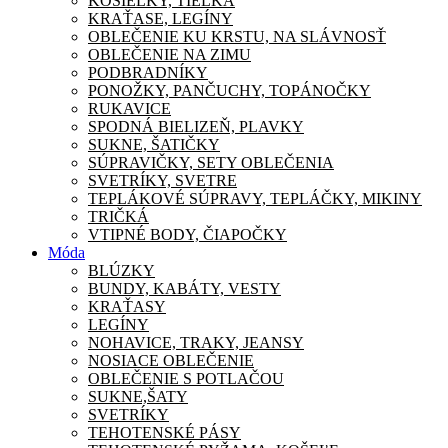
KOŠIEĽKY, TIELKA
KRAŤASE, LEGÍNY
OBLEČENIE KU KRSTU, NA SLÁVNOSŤ
OBLEČENIE NA ZIMU
PODBRADNÍKY
PONOŽKY, PANČUCHY, TOPÁNOČKY
RUKAVICE
SPODNÁ BIELIZEŇ, PLAVKY
SUKNE, ŠATIČKY
SÚPRAVIČKY, SETY OBLEČENIA
SVETRÍKY, SVETRE
TEPLÁKOVÉ SÚPRAVY, TEPLÁČKY, MIKINY
TRIČKÁ
VTIPNÉ BODY, ČIAPOČKY
Móda
BLÚZKY
BUNDY, KABÁTY, VESTY
KRAŤASY
LEGÍNY
NOHAVICE, TRAKY, JEANSY
NOSIACE OBLEČENIE
OBLEČENIE S POTLAČOU
SUKNE,ŠATY
SVETRÍKY
TEHOTENSKÉ PÁSY