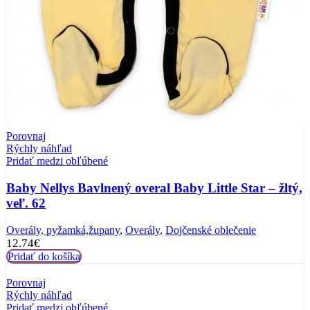
Porovnaj
Rýchly náhľad
Pridať medzi obľúbené
Baby Nellys Bavlnený overal Baby Little Star – žltý,
veľ. 62
Overály, pyžamká,župany
,
Overály
,
Dojčenské oblečenie
12.74
€
Pridať do košíka
Porovnaj
Rýchly náhľad
Pridať medzi obľúbené