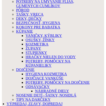
POTREBY NA UMÝVANIE FLIAŠ,
GUMENÝCH CUMLÍKOV
PÔROD
TAŠKY, VRECA
DEKY, DEČKY
BEZPEČNOSŤ, HYGIENA
KOKONY PRE BABATKA
KÚPANIE
VANIČKY, KÝBLIKY
OSUŠKY, ŽÍNKY
KOZMETIKA
ŽUPANY
STUPIENKY
HRAČKY NIELEN DO VODY
POTREBY, POMÔCKY NA
KÚPANIELIKY
DOJČENIE
HYGIENA KOZMETIKA
DOJČIACE VANKÚŠE
POTREBY, POMÔCKY NA DOJČENIE
ODSÁVAČKY
NÁHRADNÉ DIELY
NOSENIE DETÍ - ŠATKY, NOSIDLÁ
TIPY NA DARČEKY
VÝPREDAJ, ZĽAVY, DOPREDAJ