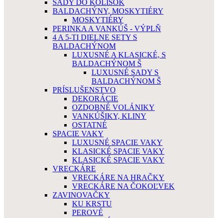
SADY DO KOLÍSOK
BALDACHÝNY, MOSKYTIÉRY
MOSKYTIÉRY
PERINKA A VANKÚŠ - VÝPLŇ
4 A 5-TI DIELNE SETY S
BALDACHÝNOM
LUXUSNÉ A KLASICKÉ, S
BALDACHÝNOM Š
LUXUSNÉ SADY S
BALDACHÝNOM Š
PRÍSLUŠENSTVO
DEKORÁCIE
OZDOBNÉ VOLÁNIKY
VANKÚŠIKY, KLINY
OSTATNÉ
SPACIE VAKY
LUXUSNÉ SPACIE VAKY
KLASICKÉ SPACIE VAKY
KLASICKÉ SPACIE VAKY
VRECKÁRE
VRECKÁRE NA HRAČKY
VRECKÁRE NA ČOKOĽVEK
ZAVINOVAČKY
KU KRSTU
PEROVÉ