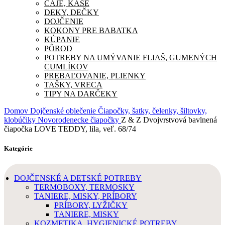
ČAJE, KAŠE
DEKY, DEČKY
DOJČENIE
KOKONY PRE BABATKA
KÚPANIE
PÔROD
POTREBY NA UMÝVANIE FLIAŠ, GUMENÝCH
CUMLÍKOV
PREBAĽOVANIE, PLIENKY
TAŠKY, VRECA
TIPY NA DARČEKY
Domov
Dojčenské oblečenie
Čiapočky, šatky, čelenky, šiltovky,
klobúčiky
Novorodenecke čiapočky
Z & Z Dvojvrstvová bavlnená
čiapočka LOVE TEDDY, lila, veľ. 68/74
Kategórie
DOJČENSKÉ A DETSKÉ POTREBY
TERMOBOXY, TERMOSKY
TANIERE, MISKY, PRÍBORY
PRÍBORY, LYŽIČKY
TANIERE, MISKY
KOZMETIKA, HYGIENICKÉ POTREBY