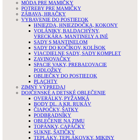
MÓDA PRE MAMIČKY
POTREBY PRE MAMIČKY
ZÁBAVA, HRAČKY
VYBAVENIE DO POSTIEĽOK
HNIEZDA, HNIEZDOČKA, KOKONY
VOLÁNIKY, BALDACHÝNY,
VRECKÁRA, MANTINELY A INÉ
SADY S MANTINELOM
SADY DO KOČÍKOV, KOLÍSOK
VIACDIELNE SADY, SADY KOMPLET
ZAVINOVAČKY
SPACIE VAKY, PREBAĽOVACIE
PODLOŽKY
OBLIEČKY DO POSTIEĽOK
PLACHTY
ZIMNÝ VÝPREDAJ
DOJČENSKÉ A DETSKÉ OBLEČENIE
OVERÁLKY, PYŽAMKÁ
BODY DL. A KR. RUKÁV
ČIAPOČKY, ŠATKY
PODBRADNÍKY
OBLEČENIE NA ZIMU
TOPÁNKY, CAPÁČKY
SUKNE, ŠATIČKY
TEPLÁKY, TEPLÁKOVKY, MIKINY