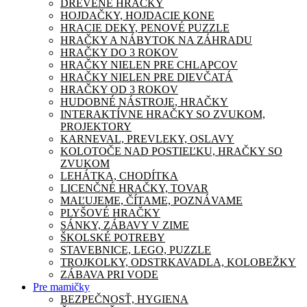
DREVENÉ HRAČKY
HOJDAČKY, HOJDACIE KONE
HRACIE DEKY, PENOVÉ PUZZLE
HRAČKY A NÁBYTOK NA ZÁHRADU
HRAČKY DO 3 ROKOV
HRAČKY NIELEN PRE CHLAPCOV
HRAČKY NIELEN PRE DIEVČATÁ
HRAČKY OD 3 ROKOV
HUDOBNÉ NÁSTROJE, HRAČKY
INTERAKTÍVNE HRAČKY SO ZVUKOM,
PROJEKTORY
KARNEVAL, PREVLEKY, OSLAVY
KOLOTOČE NAD POSTIEĽKU, HRAČKY SO
ZVUKOM
LEHÁTKA, CHODÍTKA
LICENČNÉ HRAČKY, TOVAR
MAĽUJEME, ČÍTAME, POZNÁVAME
PLYŠOVÉ HRAČKY
SÁNKY, ZÁBAVY V ZIME
ŠKOLSKÉ POTREBY
STAVEBNICE, LEGO, PUZZLE
TROJKOLKY, ODSTRKAVADLA, KOLOBEŽKY
ZÁBAVA PRI VODE
Pre mamičky
BEZPEČNOSŤ, HYGIENA