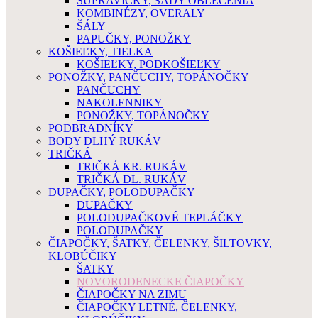
SÚPRAVIČKY, SADY OBLEČENIA
KOMBINÉZY, OVERALY
ŠÁLY
PAPUČKY, PONOŽKY
KOŠIEĽKY, TIELKA
KOŠIEĽKY, PODKOŠIEĽKY
PONOŽKY, PANČUCHY, TOPÁNOČKY
PANČUCHY
NAKOLENNIKY
PONOŽKY, TOPÁNOČKY
PODBRADNÍKY
BODY DLHÝ RUKÁV
TRIČKÁ
TRIČKÁ KR. RUKÁV
TRIČKÁ DL. RUKÁV
DUPAČKY, POLODUPAČKY
DUPAČKY
POLODUPAČKOVÉ TEPLÁČKY
POLODUPAČKY
ČIAPOČKY, ŠATKY, ČELENKY, ŠILTOVKY,
KLOBÚČIKY
ŠATKY
NOVORODENECKE ČIAPOČKY
ČIAPOČKY NA ZIMU
ČIAPOČKY LETNÉ, ČELENKY,