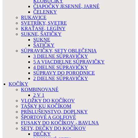
KLOBÚČIKY
ČIAPOČKY JESENNÉ, JARNÉ
ČELENKY
RUKAVICE
SVETRÍKY, SVETRE
KRAŤASE, LEGÍNY
SUKNE, ŠATIČKY
SUKNE
ŠATIČKY
SÚPRAVIČKY, SETY OBLEČENIA
3 DIELNE SÚPRAVIČKY
5 A VIACDIELNE SÚPRAVIČKY
4 DIELNE SÚPRAVIČKY
SÚPRAVY DO PORODNICE
2 DIELNE SÚPRAVIČKY
KOČÍKY
KOMBINOVANÉ
2 V 1
VLOŽKY DO KOČÍKOV
TAŠKY KU KOČÍKOM
PRÍSLUŠENSTVO, DOPLNKY
ŠPORTOVÉ A GOLFOVÉ
FUSAKY DO KOČÍKOV - BAVLNA
SETY, DEČKY DO KOČÍKOV
DEČKY