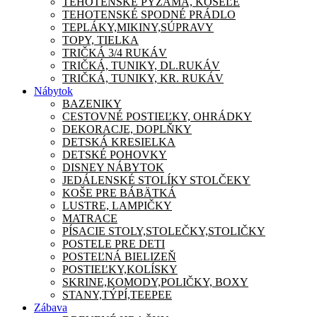
TEHOTENSKÉ PYŽAMA, KOŠEĽE
TEHOTENSKÉ SPODNÉ PRÁDLO
TEPLÁKY,MIKINY,SÚPRAVY
TOPY, TIELKA
TRIČKÁ 3/4 RUKÁV
TRIČKÁ, TUNIKY, DL.RUKÁV
TRIČKÁ, TUNIKY, KR. RUKÁV
Nábytok
BAZENIKY
CESTOVNÉ POSTIEĽKY, OHRÁDKY
DEKORACJE, DOPLŇKY
DETSKÁ KRESIELKA
DETSKÉ POHOVKY
DISNEY NÁBYTOK
JEDÁLENSKÉ STOLÍKY STOLČEKY
KOŠE PRE BÁBÄTKÁ
LUSTRE, LAMPIČKY
MATRACE
PÍSACIE STOLY,STOLEČKY,STOLIČKY
POSTELE PRE DETI
POSTEĽNÁ BIELIZEŇ
POSTIEĽKY,KOLÍSKY
SKRINE,KOMODY,POLIČKY, BOXY
STANY,TÝPÍ,TEEPEE
Zábava