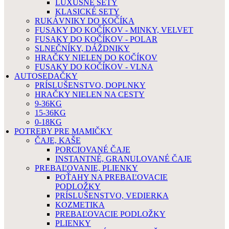
LUXUSNÉ SETY
KLASICKÉ SETY
RUKÁVNIKY DO KOČÍKA
FUSAKY DO KOČÍKOV - MINKY, VELVET
FUSAKY DO KOČÍKOV - POLAR
SLNEČNÍKY, DÁŽDNIKY
HRAČKY NIELEN DO KOČÍKOV
FUSAKY DO KOČÍKOV - VLNA
AUTOSEDAČKY
PRÍSLUŠENSTVO, DOPLNKY
HRAČKY NIELEN NA CESTY
9-36KG
15-36KG
0-18KG
POTREBY PRE MAMIČKY
ČAJE, KAŠE
PORCIOVANÉ ČAJE
INSTANTNÉ, GRANULOVANÉ ČAJE
PREBAĽOVANIE, PLIENKY
POŤAHY NA PREBAĽOVACIE
PODLOŽKY
PRÍSLUŠENSTVO, VEDIERKA
KOZMETIKA
PREBAĽOVACIE PODLOŽKY
PLIENKY