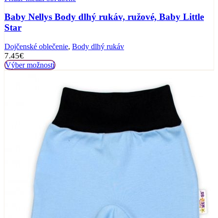
Baby Nellys Body dlhý rukáv, ružové, Baby Little
Star
Dojčenské oblečenie
,
Body dlhý rukáv
7.45
€
Výber možností