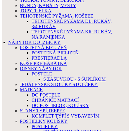
TRIČKÁ, TUNIKY, DL.RUKÁV
BUNDY, KABÁTY, VESTY
TOPY, TIELKA
TEHOTENSKÉ PYŽAMA, KOŠEĽE
TEHOTENSKÉ PYŽAMA DL. RUKÁV,
3/4 RUKÁV
TEHOTENSKÉ PYŽAMA KR. RUKÁV,
NA RAMIENKA
NÁBYTOK DO IZBIČKY
POSTEĽNÁ BIELIZEŇ
POSTEĽNÁ BIELIZEŇ
PRESTIERADLA
KOŠE PRE BÁBÄTKÁ
DISNEY NÁBYTOK
POSTELE
S ZÁSUVKOU - S ŠUPLÍKOM
JEDÁLENSKÉ STOLÍKY STOLČEKY
MATRACE
DO POSTELE
CHRÁNIČE MATRACÍ
DO POSTIELOK, KOLÍSKY
STANY,TÝPÍ,TEEPEE
KOMPLET TÝPÍ S VYBAVENÍM
POSTIEĽKY,KOLÍSKY
POSTIEĽKY