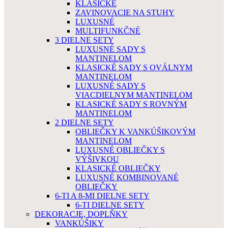
KLASICKÉ
ZAVINOVACIE NA STUHY
LUXUSNÉ
MULTIFUNKČNÉ
3 DIELNE SETY
LUXUSNÉ SADY S
MANTINELOM
KLASICKÉ SADY S OVÁLNYM
MANTINELOM
LUXUSNÉ SADY S
VIACDIELNYM MANTINELOM
KLASICKÉ SADY S ROVNÝM
MANTINELOM
2 DIELNE SETY
OBLIEČKY K VANKÚŠIKOVÝM
MANTINELOM
LUXUSNÉ OBLIEČKY S
VÝŠIVKOU
KLASICKÉ OBLIEČKY
LUXUSNÉ KOMBINOVANÉ
OBLIEČKY
6-TI A 8-MI DIELNE SETY
6-TI DIELNE SETY
DEKORACJE, DOPLŇKY
VANKÚŠIKY