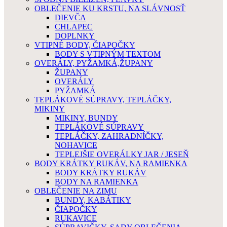
OBLEČENIE KU KRSTU, NA SLÁVNOSŤ
DIEVČA
CHLAPEC
DOPLNKY
VTIPNÉ BODY, ČIAPOČKY
BODY S VTIPNÝM TEXTOM
OVERÁLY, PYŽAMKÁ,ŽUPANY
ŽUPANY
OVERÁLY
PYŽAMKÁ
TEPLÁKOVÉ SÚPRAVY, TEPLÁČKY,
MIKINY
MIKINY, BUNDY
TEPLÁKOVÉ SÚPRAVY
TEPLÁČKY, ZAHRADNÍČKY,
NOHAVICE
TEPLEJŠIE OVERÁLKY JAR / JESEŇ
BODY KRÁTKY RUKÁV, NA RAMIENKA
BODY KRÁTKY RUKÁV
BODY NA RAMIENKA
OBLEČENIE NA ZIMU
BUNDY, KABÁTIKY
ČIAPOČKY
RUKAVICE