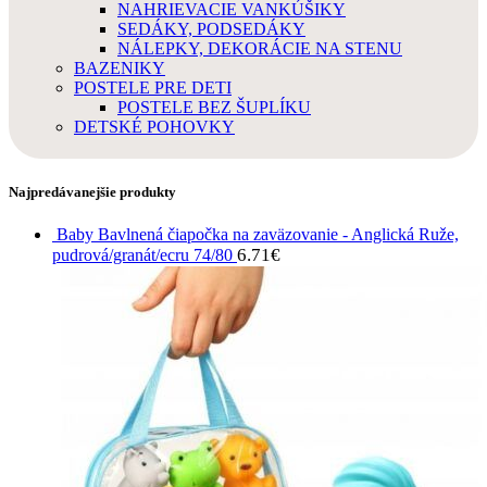
NAHRIEVACIE VANKÚŠIKY
SEDÁKY, PODSEDÁKY
NÁLEPKY, DEKORÁCIE NA STENU
BAZENIKY
POSTELE PRE DETI
POSTELE BEZ ŠUPLÍKU
DETSKÉ POHOVKY
Najpredávanejšie produkty
Baby Bavlnená čiapočka na zaväzovanie - Anglická Ruže,
6.71
€
pudrová/granát/ecru 74/80