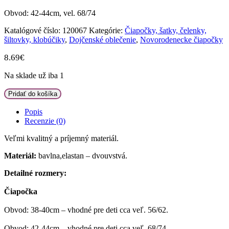
Obvod: 42-44cm, vel. 68/74
Katalógové číslo:
120067
Kategórie:
Čiapočky, šatky, čelenky,
šiltovky, klobúčiky
,
Dojčenské oblečenie
,
Novorodenecke čiapočky
8.69
€
Na sklade už iba 1
množstvo
Pridať do košíka
Z
&
Popis
Z
Recenzie (0)
Dvojvrstvová
bavlnená
Veľmi kvalitný a príjemný materiál.
čiapočka
Materiál:
bavlna,elastan – dvouvstvá.
LOVE
TEDDY,
Detailné rozmery:
lila,
veľ.
Čiapočka
68/74
Obvod: 38-40cm – vhodné pre deti cca veľ. 56/62.
Obvod: 42-44cm – vhodné pre deti cca veľ. 68/74.