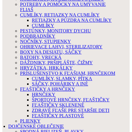
POTREBY A POMÔCKY NA UMÝVANIE
FLIAŠ
CUMLÍKY, RETIAZKY NA CUMLÍKY
RETIAZKY A PÚZDRA NA CUMLÍKY
CUMLÍKY
PESTÚNKY, MONITORY DYCHU
PODBRADNÍKY
NOČNÍKY, STUPIENKY
OHRIEVACE LAHVI, STERILIZATORY
BOXY NA DESIATU, SÁČKY
BATOHY, VRECKÁ
DÁŽDNIKY, PRŠIPLÁŠTE, ČIŽMY
HRYZÁTKA, HRKÁLKY
PRÍSLUŠENSTVO K FĽAŠIAM, HRNČEKOM
CUMLÍKY, SLAMKY, PÍTKA
SÁČKY, POHÁRIKY A INÉ
FĽAŠTIČKY A HRNČEKY
HRNČEKY
ŠPORTOVÉ HRNČEKY, FĽAŠTIČKY
FĽAŠTIČKY SKLENENÉ
ZDRAVÉ FĽAŠE PRE STARŠIE DETI
FĽAŠTIČKY PLASTOVÉ
PLIENKY
DOJČENSKÉ OBLEČENIE
SPODNÁ BIELIZEŇ, PLAVKY