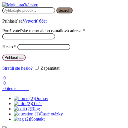
Search
Prihlásenie / Registrácia
Prihlásiť sa
Vytvoriť účet
Používateľské meno alebo e-mailová adresa
*
Heslo
*
Prihlásiť sa
Stratili ste heslo?
Zapamätať
0
Obľúbené produkty
0
Porovnaj
0.00
€
0
items
Domov
O nás
Blog
Časté otázky
Kontakt