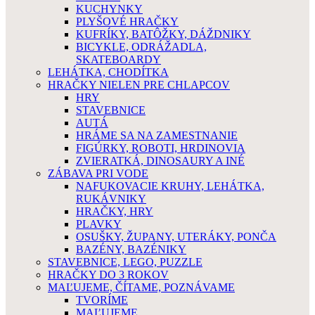
KUCHYNKY
PLYŠOVÉ HRAČKY
KUFRÍKY, BATÔŽKY, DÁŽDNIKY
BICYKLE, ODRÁŽADLA,
SKATEBOARDY
LEHÁTKA, CHODÍTKA
HRAČKY NIELEN PRE CHLAPCOV
HRY
STAVEBNICE
AUTÁ
HRÁME SA NA ZAMESTNANIE
FIGÚRKY, ROBOTI, HRDINOVIA
ZVIERATKÁ, DINOSAURY A INÉ
ZÁBAVA PRI VODE
NAFUKOVACIE KRUHY, LEHÁTKA,
RUKÁVNIKY
HRAČKY, HRY
PLAVKY
OSUŠKY, ŽUPANY, UTERÁKY, PONČA
BAZÉNY, BAZÉNIKY
STAVEBNICE, LEGO, PUZZLE
HRAČKY DO 3 ROKOV
MAĽUJEME, ČÍTAME, POZNÁVAME
TVORÍME
MAĽUJEME