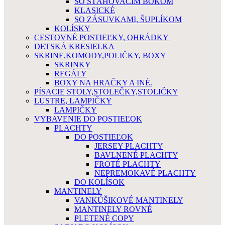
SO SŤAHOVACÍM BOKOM
KLASICKÉ
SO ZÁSUVKAMI, ŠUPLÍKOM
KOLÍSKY
CESTOVNÉ POSTIEĽKY, OHRÁDKY
DETSKÁ KRESIELKA
SKRINE,KOMODY,POLIČKY, BOXY
SKRINKY
REGÁLY
BOXY NA HRAČKY A INÉ.
PÍSACIE STOLY,STOLEČKY,STOLIČKY
LUSTRE, LAMPIČKY
LAMPIČKY
VYBAVENIE DO POSTIEĽOK
PLACHTY
DO POSTIEĽOK
JERSEY PLACHTY
BAVLNENÉ PLACHTY
FROTÉ PLACHTY
NEPREMOKAVÉ PLACHTY
DO KOLÍSOK
MANTINELY
VANKÚŠIKOVÉ MANTINELY
MANTINELY ROVNÉ
PLETENÉ COPY