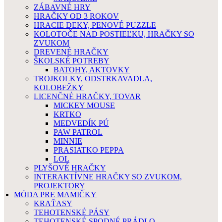
ZÁBAVNÉ HRY
HRAČKY OD 3 ROKOV
HRACIE DEKY, PENOVÉ PUZZLE
KOLOTOČE NAD POSTIEĽKU, HRAČKY SO
ZVUKOM
DREVENÉ HRAČKY
ŠKOLSKÉ POTREBY
BATOHY, AKTOVKY
TROJKOLKY, ODSTRKAVADLA,
KOLOBEŽKY
LICENČNÉ HRAČKY, TOVAR
MICKEY MOUSE
KRTKO
MEDVEDÍK PÚ
PAW PATROL
MINNIE
PRASIATKO PEPPA
LOL
PLYŠOVÉ HRAČKY
INTERAKTÍVNE HRAČKY SO ZVUKOM,
PROJEKTORY
MÓDA PRE MAMIČKY
KRAŤASY
TEHOTENSKÉ PÁSY
TEHOTENSKÉ SPODNÉ PRÁDLO