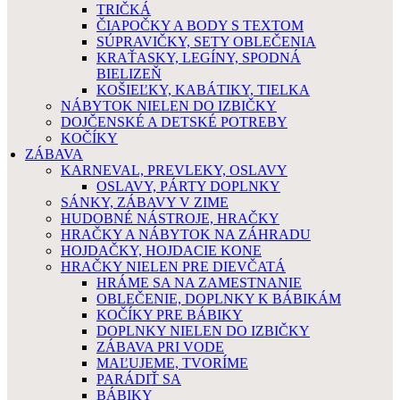
TRIČKÁ
ČIAPOČKY A BODY S TEXTOM
SÚPRAVIČKY, SETY OBLEČENIA
KRAŤASKY, LEGÍNY, SPODNÁ
BIELIZEŇ
KOŠIEĽKY, KABÁTIKY, TIELKA
NÁBYTOK NIELEN DO IZBIČKY
DOJČENSKÉ A DETSKÉ POTREBY
KOČÍKY
ZÁBAVA
KARNEVAL, PREVLEKY, OSLAVY
OSLAVY, PÁRTY DOPLNKY
SÁNKY, ZÁBAVY V ZIME
HUDOBNÉ NÁSTROJE, HRAČKY
HRAČKY A NÁBYTOK NA ZÁHRADU
HOJDAČKY, HOJDACIE KONE
HRAČKY NIELEN PRE DIEVČATÁ
HRÁME SA NA ZAMESTNANIE
OBLEČENIE, DOPLNKY K BÁBIKÁM
KOČÍKY PRE BÁBIKY
DOPLNKY NIELEN DO IZBIČKY
ZÁBAVA PRI VODE
MAĽUJEME, TVORÍME
PARÁDIŤ SA
BÁBIKY