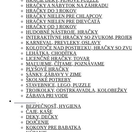
HRACIE DEKY, PENOVÉ PUZZLE
HRAČKY A NÁBYTOK NA ZÁHRADU
HRAČKY DO 3 ROKOV
HRAČKY NIELEN PRE CHLAPCOV
HRAČKY NIELEN PRE DIEVČATÁ
HRAČKY OD 3 ROKOV
HUDOBNÉ NÁSTROJE, HRAČKY
INTERAKTÍVNE HRAČKY SO ZVUKOM, PROJE
KARNEVAL, PREVLEKY, OSLAVY
KOLOTOČE NAD POSTIEĽKU, HRAČKY SO ZV
LEHÁTKA, CHODÍTKA
LICENČNÉ HRAČKY, TOVAR
MAĽUJEME, ČÍTAME, POZNÁVAME
PLYŠOVÉ HRAČKY
SÁNKY, ZÁBAVY V ZIME
ŠKOLSKÉ POTREBY
STAVEBNICE, LEGO, PUZZLE
TROJKOLKY, ODSTRKAVADLA, KOLOBEŽKY
ZÁBAVA PRI VODE
Pre mamičky
BEZPEČNOSŤ, HYGIENA
ČAJE, KAŠE
DEKY, DEČKY
DOJČENIE
KOKONY PRE BABATKA