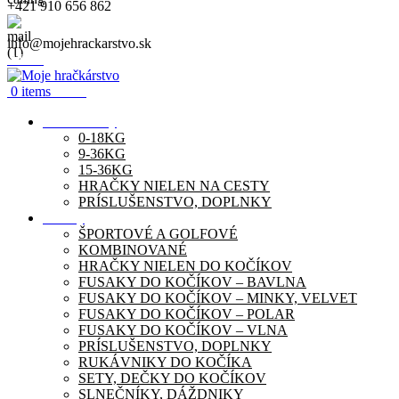
+421 910 656 862
info@mojehrackarstvo.sk
Menu
0
items
0.00
€
Autosedačky
0-18KG
9-36KG
15-36KG
HRAČKY NIELEN NA CESTY
PRÍSLUŠENSTVO, DOPLNKY
Kočíky
ŠPORTOVÉ A GOLFOVÉ
KOMBINOVANÉ
HRAČKY NIELEN DO KOČÍKOV
FUSAKY DO KOČÍKOV – BAVLNA
FUSAKY DO KOČÍKOV – MINKY, VELVET
FUSAKY DO KOČÍKOV – POLAR
FUSAKY DO KOČÍKOV – VLNA
PRÍSLUŠENSTVO, DOPLNKY
RUKÁVNIKY DO KOČÍKA
SETY, DEČKY DO KOČÍKOV
SLNEČNÍKY, DÁŽDNIKY