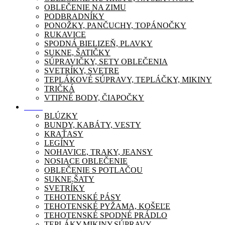
OBLEČENIE NA ZIMU
PODBRADNÍKY
PONOŽKY, PANČUCHY, TOPÁNOČKY
RUKAVICE
SPODNÁ BIELIZEŇ, PLAVKY
SUKNE, ŠATIČKY
SÚPRAVIČKY, SETY OBLEČENIA
SVETRÍKY, SVETRE
TEPLÁKOVÉ SÚPRAVY, TEPLÁČKY, MIKINY
TRIČKÁ
VTIPNÉ BODY, ČIAPOČKY
Móda
BLÚZKY
BUNDY, KABÁTY, VESTY
KRAŤASY
LEGÍNY
NOHAVICE, TRAKY, JEANSY
NOSIACE OBLEČENIE
OBLEČENIE S POTLAČOU
SUKNE,ŠATY
SVETRÍKY
TEHOTENSKÉ PÁSY
TEHOTENSKÉ PYŽAMA, KOŠEĽE
TEHOTENSKÉ SPODNÉ PRÁDLO
TEPLÁKY,MIKINY,SÚPRAVY