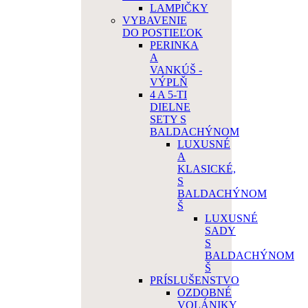
LAMPIČKY
VYBAVENIE
DO POSTIEĽOK
PERINKA
A
VANKÚŠ -
VÝPLŇ
4 A 5-TI
DIELNE
SETY S
BALDACHÝNOM
LUXUSNÉ
A
KLASICKÉ,
S
BALDACHÝNOM
Š
LUXUSNÉ
SADY
S
BALDACHÝNOM
Š
PRÍSLUŠENSTVO
OZDOBNÉ
VOLÁNIKY