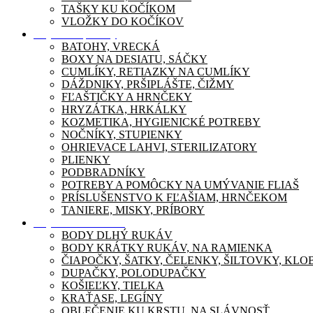
TAŠKY KU KOČÍKOM
VLOŽKY DO KOČÍKOV
Dojčenské potreby
BATOHY, VRECKÁ
BOXY NA DESIATU, SÁČKY
CUMLÍKY, RETIAZKY NA CUMLÍKY
DÁŽDNIKY, PRŠIPLÁŠTE, ČIŽMY
FĽAŠTIČKY A HRNČEKY
HRYZÁTKA, HRKÁLKY
KOZMETIKA, HYGIENICKÉ POTREBY
NOČNÍKY, STUPIENKY
OHRIEVACE LAHVI, STERILIZATORY
PLIENKY
PODBRADNÍKY
POTREBY A POMÔCKY NA UMÝVANIE FLIAŠ
PRÍSLUŠENSTVO K FĽAŠIAM, HRNČEKOM
TANIERE, MISKY, PRÍBORY
Dojčenské oblečenie
BODY DLHÝ RUKÁV
BODY KRÁTKY RUKÁV, NA RAMIENKA
ČIAPOČKY, ŠATKY, ČELENKY, ŠILTOVKY, KL
DUPAČKY, POLODUPAČKY
KOŠIEĽKY, TIELKA
KRAŤASE, LEGÍNY
OBLEČENIE KU KRSTU, NA SLÁVNOSŤ