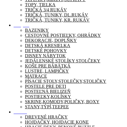
TOPY, TIELKA
TRIČKÁ 3/4 RUKÁV
TRIČKÁ, TUNIKY, DL.RUKÁV
TRIČKÁ, TUNIKY, KR. RUKÁV
Nábytok
BAZENIKY
CESTOVNÉ POSTIEĽKY, OHRÁDKY
DEKORACJE, DOPLŇKY
DETSKÁ KRESIELKA
DETSKÉ POHOVKY
DISNEY NÁBYTOK
JEDÁLENSKÉ STOLÍKY STOLČEKY
KOŠE PRE BÁBÄTKÁ
LUSTRE, LAMPIČKY
MATRACE
PÍSACIE STOLY,STOLEČKY,STOLIČKY
POSTELE PRE DETI
POSTEĽNÁ BIELIZEŇ
POSTIEĽKY,KOLÍSKY
SKRINE,KOMODY,POLIČKY, BOXY
STANY,TÝPÍ,TEEPEE
Zábava
DREVENÉ HRAČKY
HOJDAČKY, HOJDACIE KONE