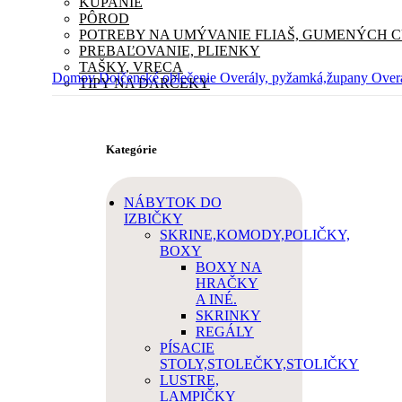
KÚPANIE
PÔROD
POTREBY NA UMÝVANIE FLIAŠ, GUMENÝCH 
PREBAĽOVANIE, PLIENKY
TAŠKY, VRECA
Domov
Dojčenské oblečenie
Overály, pyžamká,župany
Over
TIPY NA DARČEKY
Kategórie
NÁBYTOK DO
IZBIČKY
SKRINE,KOMODY,POLIČKY,
BOXY
BOXY NA
HRAČKY
A INÉ.
SKRINKY
REGÁLY
PÍSACIE
STOLY,STOLEČKY,STOLIČKY
LUSTRE,
LAMPIČKY