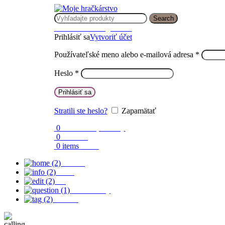
Search
Prihlásenie / Registrácia
Prihlásiť sa
Vytvoriť účet
Používateľské meno alebo e-mailová adresa
*
Heslo
*
Prihlásiť sa
Stratili ste heslo?
Zapamätať
0
Obľúbené produkty
0
Porovnaj
0
items
0.00
€
Domov
O nás
Blog
Časté otázky
Kontakt