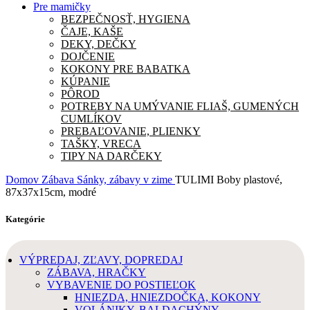
Pre mamičky
BEZPEČNOSŤ, HYGIENA
ČAJE, KAŠE
DEKY, DEČKY
DOJČENIE
KOKONY PRE BABATKA
KÚPANIE
PÔROD
POTREBY NA UMÝVANIE FLIAŠ, GUMENÝCH
CUMLÍKOV
PREBAĽOVANIE, PLIENKY
TAŠKY, VRECA
TIPY NA DARČEKY
Domov
Zábava
Sánky, zábavy v zime
TULIMI Boby plastové,
87x37x15cm, modré
Kategórie
VÝPREDAJ, ZĽAVY, DOPREDAJ
ZÁBAVA, HRAČKY
VYBAVENIE DO POSTIEĽOK
HNIEZDA, HNIEZDOČKA, KOKONY
VOLÁNIKY, BALDACHÝNY,