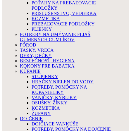
POŤAHY NA PREBAĽOVACIE
PODLOŽKY
PRÍSLUŠENSTVO, VEDIERKA
KOZMETIKA
PREBAĽOVACIE PODLOŽKY
PLIENKY
POTREBY NA UMÝVANIE FLIAŠ,
GUMENÝCH CUMLÍKOV
PÔROD
TAŠKY, VRECA
DEKY, DEČKY
BEZPEČNOSŤ, HYGIENA
KOKONY PRE BABATKA
KÚPANIE
STUPIENKY
HRAČKY NIELEN DO VODY
POTREBY, POMÔCKY NA
KÚPANIELIKY
VANIČKY, KÝBLIKY
OSUŠKY, ŽÍNKY
KOZMETIKA
ŽUPANY
DOJČENIE
DOJČIACE VANKÚŠE
POTREBY, POMÔCKY NA DOJČENIE