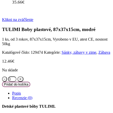
35.66
€
Klikni na zväčšenie
TULIMI Boby plastové, 87x37x15cm, modré
1 ks, od 3 rokov, 87x37x15cm, Vyrobeno v EU, atest CE, nosnost
50kg
Katalógové číslo:
129474
Kategórie:
Sánky, zábavy v zime
,
Zábava
12.46
€
Na sklade
množstvo
TULIMI
Pridať do košíka
Boby
plastové,
Popis
87x37x15cm,
Recenzie (0)
modré
Detské plastové bôby TULIMI.