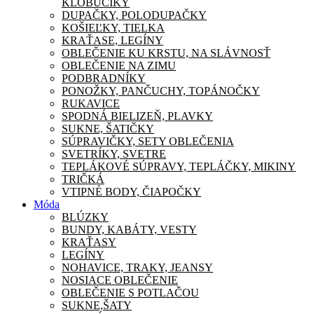
KLOBÚČIKY
DUPAČKY, POLODUPAČKY
KOŠIEĽKY, TIELKA
KRAŤASE, LEGÍNY
OBLEČENIE KU KRSTU, NA SLÁVNOSŤ
OBLEČENIE NA ZIMU
PODBRADNÍKY
PONOŽKY, PANČUCHY, TOPÁNOČKY
RUKAVICE
SPODNÁ BIELIZEŇ, PLAVKY
SUKNE, ŠATIČKY
SÚPRAVIČKY, SETY OBLEČENIA
SVETRÍKY, SVETRE
TEPLÁKOVÉ SÚPRAVY, TEPLÁČKY, MIKINY
TRIČKÁ
VTIPNÉ BODY, ČIAPOČKY
Móda
BLÚZKY
BUNDY, KABÁTY, VESTY
KRAŤASY
LEGÍNY
NOHAVICE, TRAKY, JEANSY
NOSIACE OBLEČENIE
OBLEČENIE S POTLAČOU
SUKNE,ŠATY