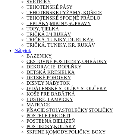
SVETRÍKY
TEHOTENSKÉ PÁSY
TEHOTENSKÉ PYŽAMA, KOŠEĽE
TEHOTENSKÉ SPODNÉ PRÁDLO
TEPLÁKY,MIKINY,SÚPRAVY
TOPY, TIELKA
TRIČKÁ 3/4 RUKÁV
TRIČKÁ, TUNIKY, DL.RUKÁV
TRIČKÁ, TUNIKY, KR. RUKÁV
Nábytok
BAZENIKY
CESTOVNÉ POSTIEĽKY, OHRÁDKY
DEKORACJE, DOPLŇKY
DETSKÁ KRESIELKA
DETSKÉ POHOVKY
DISNEY NÁBYTOK
JEDÁLENSKÉ STOLÍKY STOLČEKY
KOŠE PRE BÁBÄTKÁ
LUSTRE, LAMPIČKY
MATRACE
PÍSACIE STOLY,STOLEČKY,STOLIČKY
POSTELE PRE DETI
POSTEĽNÁ BIELIZEŇ
POSTIEĽKY,KOLÍSKY
SKRINE,KOMODY,POLIČKY, BOXY