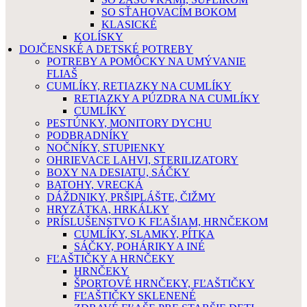
SO SŤAHOVACÍM BOKOM
KLASICKÉ
KOLÍSKY
DOJČENSKÉ A DETSKÉ POTREBY
POTREBY A POMÔCKY NA UMÝVANIE
FLIAŠ
CUMLÍKY, RETIAZKY NA CUMLÍKY
RETIAZKY A PÚZDRA NA CUMLÍKY
CUMLÍKY
PESTÚNKY, MONITORY DYCHU
PODBRADNÍKY
NOČNÍKY, STUPIENKY
OHRIEVACE LAHVI, STERILIZATORY
BOXY NA DESIATU, SÁČKY
BATOHY, VRECKÁ
DÁŽDNIKY, PRŠIPLÁŠTE, ČIŽMY
HRYZÁTKA, HRKÁLKY
PRÍSLUŠENSTVO K FĽAŠIAM, HRNČEKOM
CUMLÍKY, SLAMKY, PÍTKA
SÁČKY, POHÁRIKY A INÉ
FĽAŠTIČKY A HRNČEKY
HRNČEKY
ŠPORTOVÉ HRNČEKY, FĽAŠTIČKY
FĽAŠTIČKY SKLENENÉ