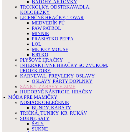
BATOHY, AKTOVKY
TROJKOLKY, ODSTRKAVADLA,
KOLOBEŽKY
LICENČNÉ HRAČKY, TOVAR
MEDVEDÍK PÚ
PAW PATROL
MINNIE
PRASIATKO PEPPA
LOL
MICKEY MOUSE
KRTKO
PLYŠOVÉ HRAČKY
INTERAKTÍVNE HRAČKY SO ZVUKOM,
PROJEKTORY
KARNEVAL, PREVLEKY, OSLAVY
OSLAVY, PÁRTY DOPLNKY
SÁNKY, ZÁBAVY V ZIME
HUDOBNÉ NÁSTROJE, HRAČKY
MÓDA PRE MAMIČKY
NOSIACE OBLEČENIE
BUNDY, KABÁTY
TRIČKÁ, TUNIKY, KR. RUKÁV
SUKNE,ŠATY
ŠATY
SUKNE