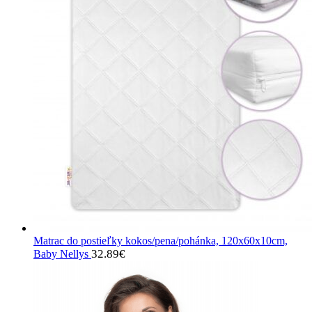
Matrac do postieľky kokos/pena/pohánka, 120x60x10cm,
32.89
€
Baby Nellys