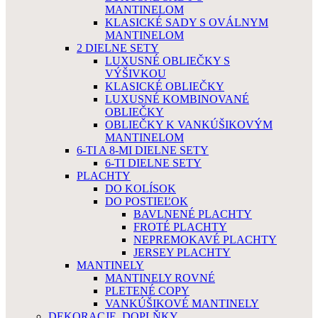
MANTINELOM
KLASICKÉ SADY S OVÁLNYM
MANTINELOM
2 DIELNE SETY
LUXUSNÉ OBLIEČKY S
VÝŠIVKOU
KLASICKÉ OBLIEČKY
LUXUSNÉ KOMBINOVANÉ
OBLIEČKY
OBLIEČKY K VANKÚŠIKOVÝM
MANTINELOM
6-TI A 8-MI DIELNE SETY
6-TI DIELNE SETY
PLACHTY
DO KOLÍSOK
DO POSTIEĽOK
BAVLNENÉ PLACHTY
FROTÉ PLACHTY
NEPREMOKAVÉ PLACHTY
JERSEY PLACHTY
MANTINELY
MANTINELY ROVNÉ
PLETENÉ COPY
VANKÚŠIKOVÉ MANTINELY
DEKORACJE, DOPLŇKY