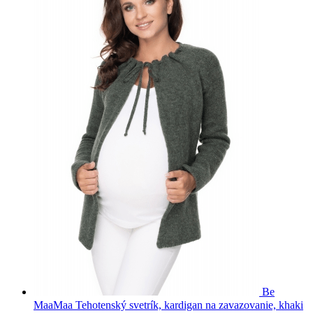
Be
MaaMaa Tehotenský svetrík, kardigan na zavazovanie, khaki