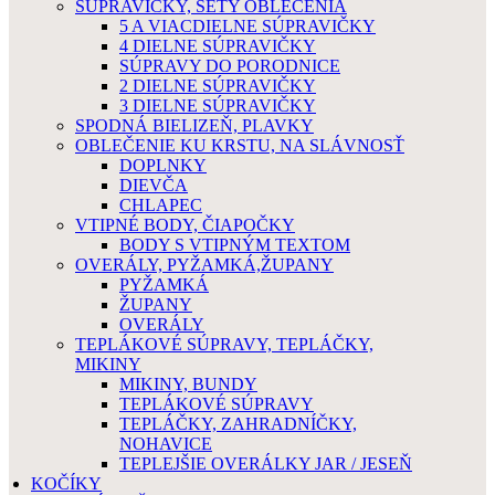
SÚPRAVIČKY, SETY OBLEČENIA
5 A VIACDIELNE SÚPRAVIČKY
4 DIELNE SÚPRAVIČKY
SÚPRAVY DO PORODNICE
2 DIELNE SÚPRAVIČKY
3 DIELNE SÚPRAVIČKY
SPODNÁ BIELIZEŇ, PLAVKY
OBLEČENIE KU KRSTU, NA SLÁVNOSŤ
DOPLNKY
DIEVČA
CHLAPEC
VTIPNÉ BODY, ČIAPOČKY
BODY S VTIPNÝM TEXTOM
OVERÁLY, PYŽAMKÁ,ŽUPANY
PYŽAMKÁ
ŽUPANY
OVERÁLY
TEPLÁKOVÉ SÚPRAVY, TEPLÁČKY,
MIKINY
MIKINY, BUNDY
TEPLÁKOVÉ SÚPRAVY
TEPLÁČKY, ZAHRADNÍČKY,
NOHAVICE
TEPLEJŠIE OVERÁLKY JAR / JESEŇ
KOČÍKY