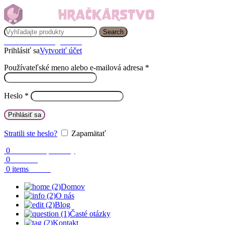
Search
Prihlásenie / Registrácia
Prihlásiť sa
Vytvoriť účet
Používateľské meno alebo e-mailová adresa
*
Heslo
*
Prihlásiť sa
Stratili ste heslo?
Zapamätať
0
Obľúbené produkty
0
Porovnaj
0.00
€
0
items
Domov
O nás
Blog
Časté otázky
Kontakt