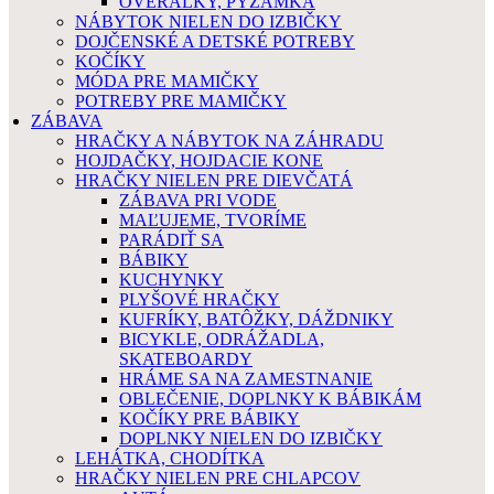
OVERÁLKY, PYŽAMKÁ
NÁBYTOK NIELEN DO IZBIČKY
DOJČENSKÉ A DETSKÉ POTREBY
KOČÍKY
MÓDA PRE MAMIČKY
POTREBY PRE MAMIČKY
ZÁBAVA
HRAČKY A NÁBYTOK NA ZÁHRADU
HOJDAČKY, HOJDACIE KONE
HRAČKY NIELEN PRE DIEVČATÁ
ZÁBAVA PRI VODE
MAĽUJEME, TVORÍME
PARÁDIŤ SA
BÁBIKY
KUCHYNKY
PLYŠOVÉ HRAČKY
KUFRÍKY, BATÔŽKY, DÁŽDNIKY
BICYKLE, ODRÁŽADLA,
SKATEBOARDY
HRÁME SA NA ZAMESTNANIE
OBLEČENIE, DOPLNKY K BÁBIKÁM
KOČÍKY PRE BÁBIKY
DOPLNKY NIELEN DO IZBIČKY
LEHÁTKA, CHODÍTKA
HRAČKY NIELEN PRE CHLAPCOV