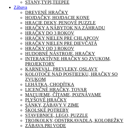
STANY,TÝPÍ,TEEPEE
Zábava
DREVENÉ HRAČKY
HOJDAČKY, HOJDACIE KONE
HRACIE DEKY, PENOVÉ PUZZLE
HRAČKY A NÁBYTOK NA ZÁHRADU
HRAČKY DO 3 ROKOV
HRAČKY NIELEN PRE CHLAPCOV
HRAČKY NIELEN PRE DIEVČATÁ
HRAČKY OD 3 ROKOV
HUDOBNÉ NÁSTROJE, HRAČKY
INTERAKTÍVNE HRAČKY SO ZVUKOM,
PROJEKTORY
KARNEVAL, PREVLEKY, OSLAVY
KOLOTOČE NAD POSTIEĽKU, HRAČKY SO
ZVUKOM
LEHÁTKA, CHODÍTKA
LICENČNÉ HRAČKY, TOVAR
MAĽUJEME, ČÍTAME, POZNÁVAME
PLYŠOVÉ HRAČKY
SÁNKY, ZÁBAVY V ZIME
ŠKOLSKÉ POTREBY
STAVEBNICE, LEGO, PUZZLE
TROJKOLKY, ODSTRKAVADLA, KOLOBEŽKY
ZÁBAVA PRI VODE