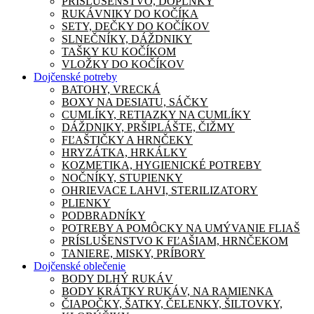
PRÍSLUŠENSTVO, DOPLNKY
RUKÁVNIKY DO KOČÍKA
SETY, DEČKY DO KOČÍKOV
SLNEČNÍKY, DÁŽDNIKY
TAŠKY KU KOČÍKOM
VLOŽKY DO KOČÍKOV
Dojčenské potreby
BATOHY, VRECKÁ
BOXY NA DESIATU, SÁČKY
CUMLÍKY, RETIAZKY NA CUMLÍKY
DÁŽDNIKY, PRŠIPLÁŠTE, ČIŽMY
FĽAŠTIČKY A HRNČEKY
HRYZÁTKA, HRKÁLKY
KOZMETIKA, HYGIENICKÉ POTREBY
NOČNÍKY, STUPIENKY
OHRIEVACE LAHVI, STERILIZATORY
PLIENKY
PODBRADNÍKY
POTREBY A POMÔCKY NA UMÝVANIE FLIAŠ
PRÍSLUŠENSTVO K FĽAŠIAM, HRNČEKOM
TANIERE, MISKY, PRÍBORY
Dojčenské oblečenie
BODY DLHÝ RUKÁV
BODY KRÁTKY RUKÁV, NA RAMIENKA
ČIAPOČKY, ŠATKY, ČELENKY, ŠILTOVKY,