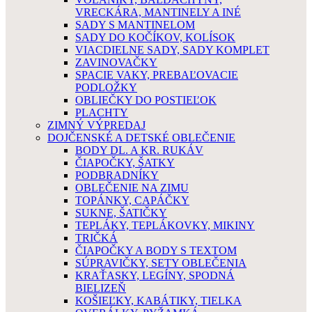
VRECKÁRA, MANTINELY A INÉ
SADY S MANTINELOM
SADY DO KOČÍKOV, KOLÍSOK
VIACDIELNE SADY, SADY KOMPLET
ZAVINOVAČKY
SPACIE VAKY, PREBAĽOVACIE
PODLOŽKY
OBLIEČKY DO POSTIEĽOK
PLACHTY
ZIMNÝ VÝPREDAJ
DOJČENSKÉ A DETSKÉ OBLEČENIE
BODY DL. A KR. RUKÁV
ČIAPOČKY, ŠATKY
PODBRADNÍKY
OBLEČENIE NA ZIMU
TOPÁNKY, CAPÁČKY
SUKNE, ŠATIČKY
TEPLÁKY, TEPLÁKOVKY, MIKINY
TRIČKÁ
ČIAPOČKY A BODY S TEXTOM
SÚPRAVIČKY, SETY OBLEČENIA
KRAŤASKY, LEGÍNY, SPODNÁ
BIELIZEŇ
KOŠIEĽKY, KABÁTIKY, TIELKA