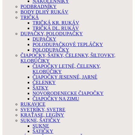
NAKOLENNIKY
PODBRADNÍKY
BODY DLHÝ RUKÁV
TRIČKÁ
TRIČKÁ KR. RUKÁV
TRIČKÁ DL. RUKÁV
DUPAČKY, POLODUPAČKY
DUPAČKY
POLODUPAČKOVÉ TEPLÁČKY
POLODUPAČKY
ČIAPOČKY, ŠATKY, ČELENKY, ŠILTOVKY,
KLOBÚČIKY
ČIAPOČKY LETNÉ, ČELENKY,
KLOBÚČIKY
ČIAPOČKY JESENNÉ, JARNÉ
ČELENKY
ŠATKY
NOVORODENECKE ČIAPOČKY
ČIAPOČKY NA ZIMU
RUKAVICE
SVETRÍKY, SVETRE
KRAŤASE, LEGÍNY
SUKNE, ŠATIČKY
SUKNE
ŠATIČKY