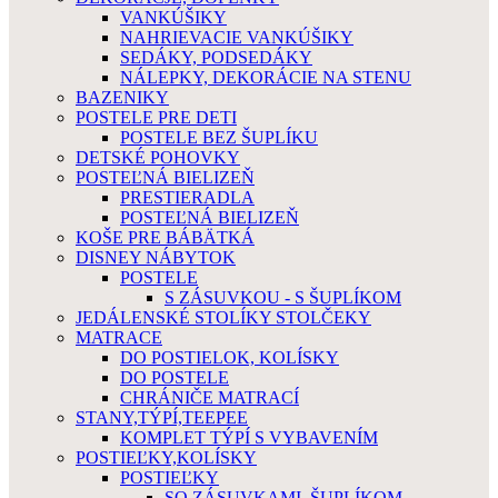
VANKÚŠIKY
NAHRIEVACIE VANKÚŠIKY
SEDÁKY, PODSEDÁKY
NÁLEPKY, DEKORÁCIE NA STENU
BAZENIKY
POSTELE PRE DETI
POSTELE BEZ ŠUPLÍKU
DETSKÉ POHOVKY
POSTEĽNÁ BIELIZEŇ
PRESTIERADLA
POSTEĽNÁ BIELIZEŇ
KOŠE PRE BÁBÄTKÁ
DISNEY NÁBYTOK
POSTELE
S ZÁSUVKOU - S ŠUPLÍKOM
JEDÁLENSKÉ STOLÍKY STOLČEKY
MATRACE
DO POSTIELOK, KOLÍSKY
DO POSTELE
CHRÁNIČE MATRACÍ
STANY,TÝPÍ,TEEPEE
KOMPLET TÝPÍ S VYBAVENÍM
POSTIEĽKY,KOLÍSKY
POSTIEĽKY
SO ZÁSUVKAMI, ŠUPLÍKOM