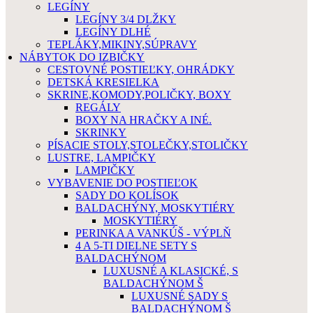
LEGÍNY
LEGÍNY 3/4 DLŽKY
LEGÍNY DLHÉ
TEPLÁKY,MIKINY,SÚPRAVY
NÁBYTOK DO IZBIČKY
CESTOVNÉ POSTIEĽKY, OHRÁDKY
DETSKÁ KRESIELKA
SKRINE,KOMODY,POLIČKY, BOXY
REGÁLY
BOXY NA HRAČKY A INÉ.
SKRINKY
PÍSACIE STOLY,STOLEČKY,STOLIČKY
LUSTRE, LAMPIČKY
LAMPIČKY
VYBAVENIE DO POSTIEĽOK
SADY DO KOLÍSOK
BALDACHÝNY, MOSKYTIÉRY
MOSKYTIÉRY
PERINKA A VANKÚŠ - VÝPLŇ
4 A 5-TI DIELNE SETY S
BALDACHÝNOM
LUXUSNÉ A KLASICKÉ, S
BALDACHÝNOM Š
LUXUSNÉ SADY S
BALDACHÝNOM Š