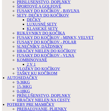
PRÍSLUŠENSTVO, DOPLNKY
ŠPORTOVÉ A GOLFOVÉ
FUSAKY DO KOČÍKOV - BAVLNA
SETY, DEČKY DO KOČÍKOV
DEČKY
LUXUSNÉ SETY
KLASICKÉ SETY
RUKÁVNIKY DO KOČÍKA
FUSAKY DO KOČÍKOV - MINKY, VELVET
FUSAKY DO KOČÍKOV - POLAR
SLNEČNÍKY, DÁŽDNIKY
HRAČKY NIELEN DO KOČÍKOV
FUSAKY DO KOČÍKOV - VLNA
KOMBINOVANÉ
2 V 1
VLOŽKY DO KOČÍKOV
TAŠKY KU KOČÍKOM
AUTOSEDAČKY
9-36KG
15-36KG
0-18KG
PRÍSLUŠENSTVO, DOPLNKY
HRAČKY NIELEN NA CESTY
POTREBY PRE MAMIČKY
PREBAĽOVANIE, PLIENKY