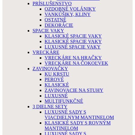
PRÍSLUŠENSTVO
OZDOBNÉ VOLÁNIKY
VANKÚŠIKY, KLINY
OSTATNÉ
DEKORÁCIE
SPACIE VAKY
KLASICKÉ SPACIE VAKY
KLASICKÉ SPACIE VAKY
LUXUSNÉ SPACIE VAKY
VRECKÁRE
VRECKÁRE NA HRAČKY
VRECKÁRE NA ČOKOĽVEK
ZAVINOVAČKY
KU KRSTU
PEROVÉ
KLASICKÉ
ZAVINOVACIE NA STUHY
LUXUSNÉ
MULTIFUNKČNÉ
3 DIELNE SETY
LUXUSNÉ SADY S
VIACDIELNYM MANTINELOM
KLASICKÉ SADY S ROVNÝM
MANTINELOM
LUXUSNÉ SADY S