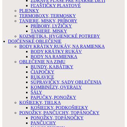
ZDRAVÉ FĽAŠE PRE STARŠIE DETI
FĽAŠTIČKY PLASTOVÉ
PLIENKY
TERMOBOXY, TERMOSKY
TANIERE, MISKY, PRÍBORY
PRÍBORY, LYŽIČKY
TANIERE, MISKY
KOZMETIKA, HYGIENICKÉ POTREBY
DOJČENSKÉ OBLEČENIE
BODY KRÁTKY RUKÁV, NA RAMIENKA
BODY KRÁTKY RUKÁV
BODY NA RAMIENKA
OBLEČENIE NA ZIMU
BUNDY, KABÁTIKY
ČIAPOČKY
RUKAVICE
SÚPRAVIČKY, SADY OBLEČENIA
KOMBINÉZY, OVERALY
ŠÁLY
PAPUČKY, PONOŽKY
KOŠIEĽKY, TIELKA
KOŠIEĽKY, PODKOŠIEĽKY
PONOŽKY, PANČUCHY, TOPÁNOČKY
PONOŽKY, TOPÁNOČKY
PANČUCHY