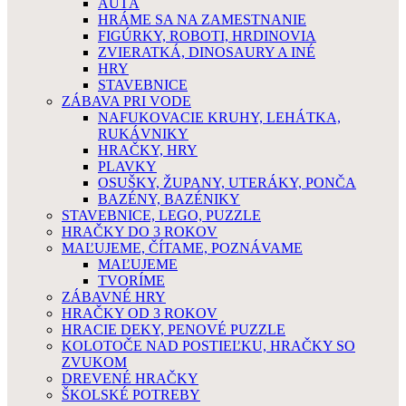
AUTÁ
HRÁME SA NA ZAMESTNANIE
FIGÚRKY, ROBOTI, HRDINOVIA
ZVIERATKÁ, DINOSAURY A INÉ
HRY
STAVEBNICE
ZÁBAVA PRI VODE
NAFUKOVACIE KRUHY, LEHÁTKA,
RUKÁVNIKY
HRAČKY, HRY
PLAVKY
OSUŠKY, ŽUPANY, UTERÁKY, PONČA
BAZÉNY, BAZÉNIKY
STAVEBNICE, LEGO, PUZZLE
HRAČKY DO 3 ROKOV
MAĽUJEME, ČÍTAME, POZNÁVAME
MAĽUJEME
TVORÍME
ZÁBAVNÉ HRY
HRAČKY OD 3 ROKOV
HRACIE DEKY, PENOVÉ PUZZLE
KOLOTOČE NAD POSTIEĽKU, HRAČKY SO
ZVUKOM
DREVENÉ HRAČKY
ŠKOLSKÉ POTREBY