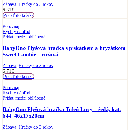
Zábava
,
Hračky do 3 rokov
6.31
€
Pridať do košíka
Porovnaj
Rýchly náhľad
Pridať medzi obľúbené
BabyOno Plyšová hračka s pískátkem a hryzátkom
Sweet Lambie – ružová
Zábava
,
Hračky do 3 rokov
6.71
€
Pridať do košíka
Porovnaj
Rýchly náhľad
Pridať medzi obľúbené
BabyOno Plyšová hračka Tuleň Lucy – šedá, kat.
644, 46x17x20cm
Zábava
,
Hračky do 3 rokov