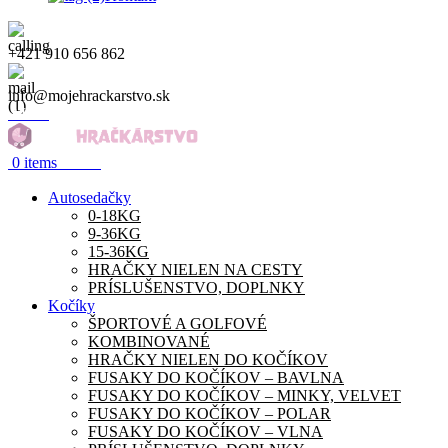
+421 910 656 862
info@mojehrackarstvo.sk
Menu
0.00
€
0
items
Autosedačky
0-18KG
9-36KG
15-36KG
HRAČKY NIELEN NA CESTY
PRÍSLUŠENSTVO, DOPLNKY
Kočíky
ŠPORTOVÉ A GOLFOVÉ
KOMBINOVANÉ
HRAČKY NIELEN DO KOČÍKOV
FUSAKY DO KOČÍKOV – BAVLNA
FUSAKY DO KOČÍKOV – MINKY, VELVET
FUSAKY DO KOČÍKOV – POLAR
FUSAKY DO KOČÍKOV – VLNA