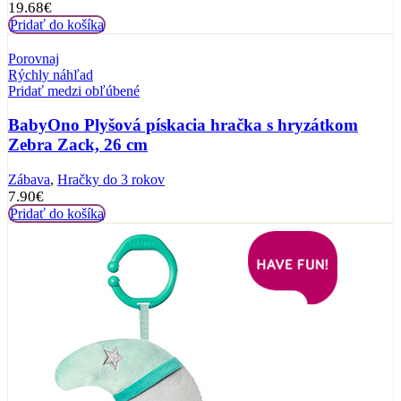
19.68
€
Pridať do košíka
Porovnaj
Rýchly náhľad
Pridať medzi obľúbené
BabyOno Plyšová pískacia hračka s hryzátkom
Zebra Zack, 26 cm
Zábava
,
Hračky do 3 rokov
7.90
€
Pridať do košíka