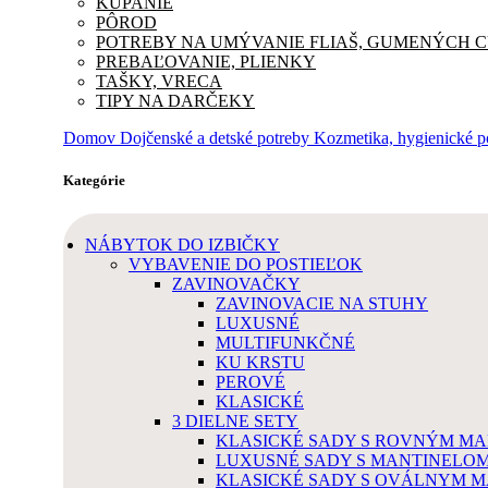
KÚPANIE
PÔROD
POTREBY NA UMÝVANIE FLIAŠ, GUMENÝCH 
PREBAĽOVANIE, PLIENKY
TAŠKY, VRECA
TIPY NA DARČEKY
Domov
Dojčenské a detské potreby
Kozmetika, hygienické 
Kategórie
NÁBYTOK DO IZBIČKY
VYBAVENIE DO POSTIEĽOK
ZAVINOVAČKY
ZAVINOVACIE NA STUHY
LUXUSNÉ
MULTIFUNKČNÉ
KU KRSTU
PEROVÉ
KLASICKÉ
3 DIELNE SETY
KLASICKÉ SADY S ROVNÝM M
LUXUSNÉ SADY S MANTINELO
KLASICKÉ SADY S OVÁLNYM 