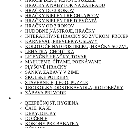
HRACIE DEKY, PENOVÉ PUZZLE
HRAČKY A NÁBYTOK NA ZÁHRADU
HRAČKY DO 3 ROKOV
HRAČKY NIELEN PRE CHLAPCOV
HRAČKY NIELEN PRE DIEVČATÁ
HRAČKY OD 3 ROKOV
HUDOBNÉ NÁSTROJE, HRAČKY
INTERAKTÍVNE HRAČKY SO ZVUKOM, PROJE
KARNEVAL, PREVLEKY, OSLAVY
KOLOTOČE NAD POSTIEĽKU, HRAČKY SO ZV
LEHÁTKA, CHODÍTKA
LICENČNÉ HRAČKY, TOVAR
MAĽUJEME, ČÍTAME, POZNÁVAME
PLYŠOVÉ HRAČKY
SÁNKY, ZÁBAVY V ZIME
ŠKOLSKÉ POTREBY
STAVEBNICE, LEGO, PUZZLE
TROJKOLKY, ODSTRKAVADLA, KOLOBEŽKY
ZÁBAVA PRI VODE
Pre mamičky
BEZPEČNOSŤ, HYGIENA
ČAJE, KAŠE
DEKY, DEČKY
DOJČENIE
KOKONY PRE BABATKA