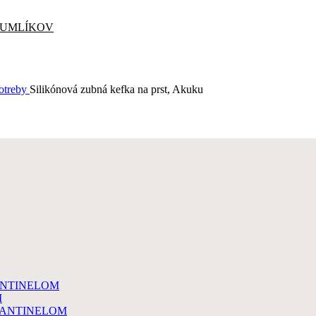
CUMLÍKOV
potreby
Silikónová zubná kefka na prst, Akuku
ANTINELOM
M
MANTINELOM