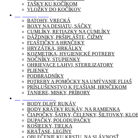
TAŠKY KU KOČÍKOM
VLOŽKY DO KOČÍKOV
Dojčenské potreby
BATOHY, VRECKÁ
BOXY NA DESIATU, SÁČKY
CUMLÍKY, RETIAZKY NA CUMLÍKY
DÁŽDNIKY, PRŠIPLÁŠTE, ČIŽMY
FĽAŠTIČKY A HRNČEKY
HRYZÁTKA, HRKÁLKY
KOZMETIKA, HYGIENICKÉ POTREBY
NOČNÍKY, STUPIENKY
OHRIEVACE LAHVI, STERILIZATORY
PLIENKY
PODBRADNÍKY
POTREBY A POMÔCKY NA UMÝVANIE FLIAŠ
PRÍSLUŠENSTVO K FĽAŠIAM, HRNČEKOM
TANIERE, MISKY, PRÍBORY
Dojčenské oblečenie
BODY DLHÝ RUKÁV
BODY KRÁTKY RUKÁV, NA RAMIENKA
ČIAPOČKY, ŠATKY, ČELENKY, ŠILTOVKY, KL
DUPAČKY, POLODUPAČKY
KOŠIEĽKY, TIELKA
KRAŤASE, LEGÍNY
OBLEČENIE KU KRSTU, NA SLÁVNOSŤ