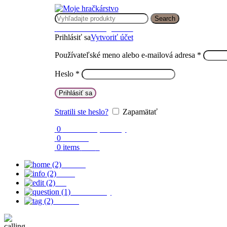
Search
Prihlásenie / Registrácia
Prihlásiť sa
Vytvoriť účet
Používateľské meno alebo e-mailová adresa
*
Heslo
*
Prihlásiť sa
Stratili ste heslo?
Zapamätať
0
Obľúbené produkty
0
Porovnaj
0
items
0.00
€
Domov
O nás
Blog
Časté otázky
Kontakt