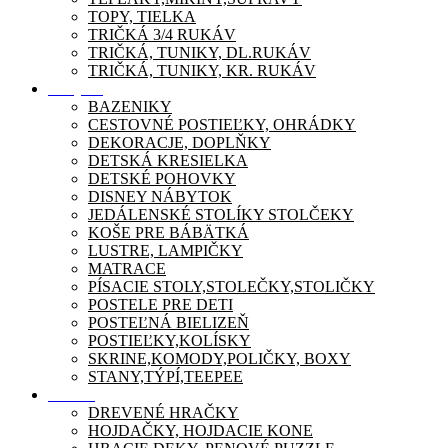
TOPY, TIELKA
TRIČKÁ 3/4 RUKÁV
TRIČKÁ, TUNIKY, DL.RUKÁV
TRIČKÁ, TUNIKY, KR. RUKÁV
Nábytok
BAZENIKY
CESTOVNÉ POSTIEĽKY, OHRÁDKY
DEKORACJE, DOPLŇKY
DETSKÁ KRESIELKA
DETSKÉ POHOVKY
DISNEY NÁBYTOK
JEDÁLENSKÉ STOLÍKY STOLČEKY
KOŠE PRE BÁBÄTKÁ
LUSTRE, LAMPIČKY
MATRACE
PÍSACIE STOLY,STOLEČKY,STOLIČKY
POSTELE PRE DETI
POSTEĽNÁ BIELIZEŇ
POSTIEĽKY,KOLÍSKY
SKRINE,KOMODY,POLIČKY, BOXY
STANY,TÝPÍ,TEEPEE
Zábava
DREVENÉ HRAČKY
HOJDAČKY, HOJDACIE KONE