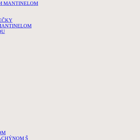
YM MANTINELOM
EČKY
MANTINELOM
OU
OM
DACHÝNOM Š