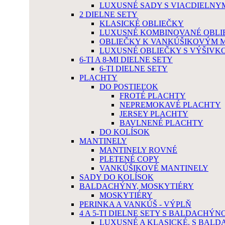
LUXUSNÉ SADY S VIACDIELN
2 DIELNE SETY
KLASICKÉ OBLIEČKY
LUXUSNÉ KOMBINOVANÉ OBLI
OBLIEČKY K VANKÚŠIKOVÝM 
LUXUSNÉ OBLIEČKY S VÝŠIVK
6-TI A 8-MI DIELNE SETY
6-TI DIELNE SETY
PLACHTY
DO POSTIEĽOK
FROTÉ PLACHTY
NEPREMOKAVÉ PLACHTY
JERSEY PLACHTY
BAVLNENÉ PLACHTY
DO KOLÍSOK
MANTINELY
MANTINELY ROVNÉ
PLETENÉ COPY
VANKÚŠIKOVÉ MANTINELY
SADY DO KOLÍSOK
BALDACHÝNY, MOSKYTIÉRY
MOSKYTIÉRY
PERINKA A VANKÚŠ - VÝPLŇ
4 A 5-TI DIELNE SETY S BALDACHÝN
LUXUSNÉ A KLASICKÉ, S BAL