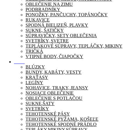
OBLEČENIE NA ZIMU
PODBRADNÍKY
PONOŽKY, PANČUCHY, TOPÁNOČKY
RUKAVICE
SPODNÁ BIELIZEŇ, PLAVKY
SUKNE, ŠATIČKY
SÚPRAVIČKY, SETY OBLEČENIA
SVETRÍKY, SVETRE
TEPLÁKOVÉ SÚPRAVY, TEPLÁČKY, MIKINY
TRIČKÁ
VTIPNÉ BODY, ČIAPOČKY
Móda
BLÚZKY
BUNDY, KABÁTY, VESTY
KRAŤASY
LEGÍNY
NOHAVICE, TRAKY, JEANSY
NOSIACE OBLEČENIE
OBLEČENIE S POTLAČOU
SUKNE,ŠATY
SVETRÍKY
TEHOTENSKÉ PÁSY
TEHOTENSKÉ PYŽAMA, KOŠEĽE
TEHOTENSKÉ SPODNÉ PRÁDLO
TEPLÁKY,MIKINY,SÚPRAVY