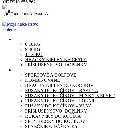
+421 910 656 862
info@mojehrackarstvo.sk
Menu
0
items
0.00
€
Autosedačky
0-18KG
9-36KG
15-36KG
HRAČKY NIELEN NA CESTY
PRÍSLUŠENSTVO, DOPLNKY
Kočíky
ŠPORTOVÉ A GOLFOVÉ
KOMBINOVANÉ
HRAČKY NIELEN DO KOČÍKOV
FUSAKY DO KOČÍKOV – BAVLNA
FUSAKY DO KOČÍKOV – MINKY, VELVET
FUSAKY DO KOČÍKOV – POLAR
FUSAKY DO KOČÍKOV – VLNA
PRÍSLUŠENSTVO, DOPLNKY
RUKÁVNIKY DO KOČÍKA
SETY, DEČKY DO KOČÍKOV
SLNEČNÍKY, DÁŽDNIKY