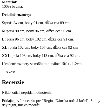
Materiál:
night,
100% bavlna.
tmavo
modrá
Detailné rozmery:
S:
prsia 84 cm, boky 91 cm, dĺžka cca 89 cm.
M:
prsia 90 cm, boky 96 cm, dĺžka cca 90 cm.
L:
prsia 96 cm, boky 102 cm, dĺžka cca 91 cm.
XL:
prsia 102 cm, boky 107 cm, dĺžka cca 92 cm.
XXL:
prsia 108 cm, boky 113 cm, dĺžka cca 92 cm.
Uvedené rozmery sa môžu minimálne líšiť +- 1-2cm.
1. Akosť
Recenzie
Nikto zatiaľ nepridal hodnotenie.
Pridajte prvú recenziu pre “Regina Dámska nočná košeľa Sunny
day night, tmavo modrá”