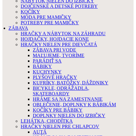
NÁBYTOK NIELEN DO IZBIČKY
DOJČENSKÉ A DETSKÉ POTREBY
KOČÍKY
MÓDA PRE MAMIČKY
POTREBY PRE MAMIČKY
ZÁBAVA
HRAČKY A NÁBYTOK NA ZÁHRADU
HOJDAČKY, HOJDACIE KONE
HRAČKY NIELEN PRE DIEVČATÁ
ZÁBAVA PRI VODE
MAĽUJEME, TVORÍME
PARÁDIŤ SA
BÁBIKY
KUCHYNKY
PLYŠOVÉ HRAČKY
KUFRÍKY, BATÔŽKY, DÁŽDNIKY
BICYKLE, ODRÁŽADLA,
SKATEBOARDY
HRÁME SA NA ZAMESTNANIE
OBLEČENIE, DOPLNKY K BÁBIKÁM
KOČÍKY PRE BÁBIKY
DOPLNKY NIELEN DO IZBIČKY
LEHÁTKA, CHODÍTKA
HRAČKY NIELEN PRE CHLAPCOV
AUTÁ