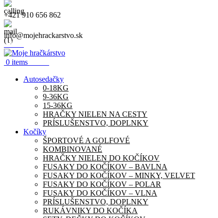
+421 910 656 862
info@mojehrackarstvo.sk
Menu
0.00
€
0
items
Autosedačky
0-18KG
9-36KG
15-36KG
HRAČKY NIELEN NA CESTY
PRÍSLUŠENSTVO, DOPLNKY
Kočíky
ŠPORTOVÉ A GOLFOVÉ
KOMBINOVANÉ
HRAČKY NIELEN DO KOČÍKOV
FUSAKY DO KOČÍKOV – BAVLNA
FUSAKY DO KOČÍKOV – MINKY, VELVET
FUSAKY DO KOČÍKOV – POLAR
FUSAKY DO KOČÍKOV – VLNA
PRÍSLUŠENSTVO, DOPLNKY
RUKÁVNIKY DO KOČÍKA