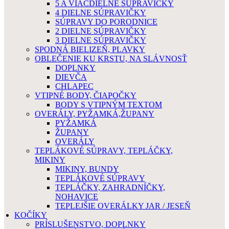
5 A VIACDIELNE SÚPRAVIČKY
4 DIELNE SÚPRAVIČKY
SÚPRAVY DO PORODNICE
2 DIELNE SÚPRAVIČKY
3 DIELNE SÚPRAVIČKY
SPODNÁ BIELIZEŇ, PLAVKY
OBLEČENIE KU KRSTU, NA SLÁVNOSŤ
DOPLNKY
DIEVČA
CHLAPEC
VTIPNÉ BODY, ČIAPOČKY
BODY S VTIPNÝM TEXTOM
OVERÁLY, PYŽAMKÁ,ŽUPANY
PYŽAMKÁ
ŽUPANY
OVERÁLY
TEPLÁKOVÉ SÚPRAVY, TEPLÁČKY,
MIKINY
MIKINY, BUNDY
TEPLÁKOVÉ SÚPRAVY
TEPLÁČKY, ZAHRADNÍČKY,
NOHAVICE
TEPLEJŠIE OVERÁLKY JAR / JESEŇ
KOČÍKY
PRÍSLUŠENSTVO, DOPLNKY