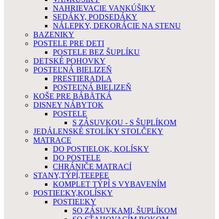
NAHRIEVACIE VANKÚŠIKY
SEDÁKY, PODSEDÁKY
NÁLEPKY, DEKORÁCIE NA STENU
BAZENIKY
POSTELE PRE DETI
POSTELE BEZ ŠUPLÍKU
DETSKÉ POHOVKY
POSTEĽNÁ BIELIZEŇ
PRESTIERADLA
POSTEĽNÁ BIELIZEŇ
KOŠE PRE BÁBÄTKÁ
DISNEY NÁBYTOK
POSTELE
S ZÁSUVKOU - S ŠUPLÍKOM
JEDÁLENSKÉ STOLÍKY STOLČEKY
MATRACE
DO POSTIELOK, KOLÍSKY
DO POSTELE
CHRÁNIČE MATRACÍ
STANY,TÝPÍ,TEEPEE
KOMPLET TÝPÍ S VYBAVENÍM
POSTIEĽKY,KOLÍSKY
POSTIEĽKY
SO ZÁSUVKAMI, ŠUPLÍKOM