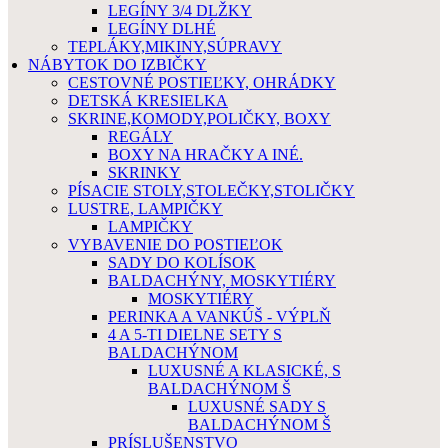
LEGÍNY 3/4 DLŽKY
LEGÍNY DLHÉ
TEPLÁKY,MIKINY,SÚPRAVY
NÁBYTOK DO IZBIČKY
CESTOVNÉ POSTIEĽKY, OHRÁDKY
DETSKÁ KRESIELKA
SKRINE,KOMODY,POLIČKY, BOXY
REGÁLY
BOXY NA HRAČKY A INÉ.
SKRINKY
PÍSACIE STOLY,STOLEČKY,STOLIČKY
LUSTRE, LAMPIČKY
LAMPIČKY
VYBAVENIE DO POSTIEĽOK
SADY DO KOLÍSOK
BALDACHÝNY, MOSKYTIÉRY
MOSKYTIÉRY
PERINKA A VANKÚŠ - VÝPLŇ
4 A 5-TI DIELNE SETY S
BALDACHÝNOM
LUXUSNÉ A KLASICKÉ, S
BALDACHÝNOM Š
LUXUSNÉ SADY S
BALDACHÝNOM Š
PRÍSLUŠENSTVO