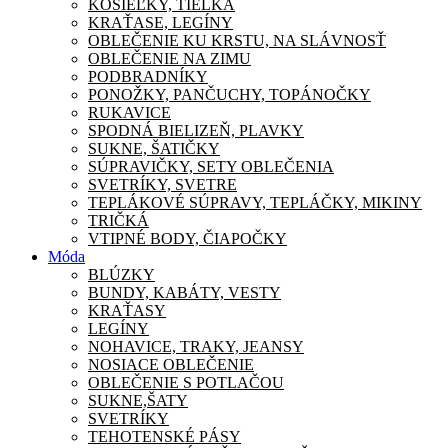
KOŠIEĽKY, TIELKA
KRAŤASE, LEGÍNY
OBLEČENIE KU KRSTU, NA SLÁVNOSŤ
OBLEČENIE NA ZIMU
PODBRADNÍKY
PONOŽKY, PANČUCHY, TOPÁNOČKY
RUKAVICE
SPODNÁ BIELIZEŇ, PLAVKY
SUKNE, ŠATIČKY
SÚPRAVIČKY, SETY OBLEČENIA
SVETRÍKY, SVETRE
TEPLÁKOVÉ SÚPRAVY, TEPLÁČKY, MIKINY
TRIČKÁ
VTIPNÉ BODY, ČIAPOČKY
Móda
BLÚZKY
BUNDY, KABÁTY, VESTY
KRAŤASY
LEGÍNY
NOHAVICE, TRAKY, JEANSY
NOSIACE OBLEČENIE
OBLEČENIE S POTLAČOU
SUKNE,ŠATY
SVETRÍKY
TEHOTENSKÉ PÁSY