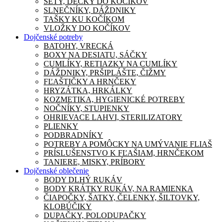
SETY, DEČKY DO KOČÍKOV
SLNEČNÍKY, DÁŽDNIKY
TAŠKY KU KOČÍKOM
VLOŽKY DO KOČÍKOV
Dojčenské potreby
BATOHY, VRECKÁ
BOXY NA DESIATU, SÁČKY
CUMLÍKY, RETIAZKY NA CUMLÍKY
DÁŽDNIKY, PRŠIPLÁŠTE, ČIŽMY
FĽAŠTIČKY A HRNČEKY
HRYZÁTKA, HRKÁLKY
KOZMETIKA, HYGIENICKÉ POTREBY
NOČNÍKY, STUPIENKY
OHRIEVACE LAHVI, STERILIZATORY
PLIENKY
PODBRADNÍKY
POTREBY A POMÔCKY NA UMÝVANIE FLIAŠ
PRÍSLUŠENSTVO K FĽAŠIAM, HRNČEKOM
TANIERE, MISKY, PRÍBORY
Dojčenské oblečenie
BODY DLHÝ RUKÁV
BODY KRÁTKY RUKÁV, NA RAMIENKA
ČIAPOČKY, ŠATKY, ČELENKY, ŠILTOVKY,
KLOBÚČIKY
DUPAČKY, POLODUPAČKY