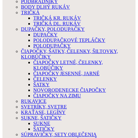
PODBRADNÍKY
BODY DLHÝ RUKÁV
TRIČKÁ
TRIČKÁ KR. RUKÁV
TRIČKÁ DL. RUKÁV
DUPAČKY, POLODUPAČKY
DUPAČKY
POLODUPAČKOVÉ TEPLÁČKY
POLODUPAČKY
ČIAPOČKY, ŠATKY, ČELENKY, ŠILTOVKY,
KLOBÚČIKY
ČIAPOČKY LETNÉ, ČELENKY,
KLOBÚČIKY
ČIAPOČKY JESENNÉ, JARNÉ
ČELENKY
ŠATKY
NOVORODENECKE ČIAPOČKY
ČIAPOČKY NA ZIMU
RUKAVICE
SVETRÍKY, SVETRE
KRAŤASE, LEGÍNY
SUKNE, ŠATIČKY
SUKNE
ŠATIČKY
SÚPRAVIČKY, SETY OBLEČENIA