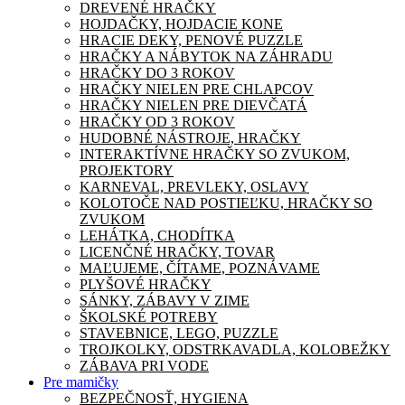
DREVENÉ HRAČKY
HOJDAČKY, HOJDACIE KONE
HRACIE DEKY, PENOVÉ PUZZLE
HRAČKY A NÁBYTOK NA ZÁHRADU
HRAČKY DO 3 ROKOV
HRAČKY NIELEN PRE CHLAPCOV
HRAČKY NIELEN PRE DIEVČATÁ
HRAČKY OD 3 ROKOV
HUDOBNÉ NÁSTROJE, HRAČKY
INTERAKTÍVNE HRAČKY SO ZVUKOM,
PROJEKTORY
KARNEVAL, PREVLEKY, OSLAVY
KOLOTOČE NAD POSTIEĽKU, HRAČKY SO
ZVUKOM
LEHÁTKA, CHODÍTKA
LICENČNÉ HRAČKY, TOVAR
MAĽUJEME, ČÍTAME, POZNÁVAME
PLYŠOVÉ HRAČKY
SÁNKY, ZÁBAVY V ZIME
ŠKOLSKÉ POTREBY
STAVEBNICE, LEGO, PUZZLE
TROJKOLKY, ODSTRKAVADLA, KOLOBEŽKY
ZÁBAVA PRI VODE
Pre mamičky
BEZPEČNOSŤ, HYGIENA