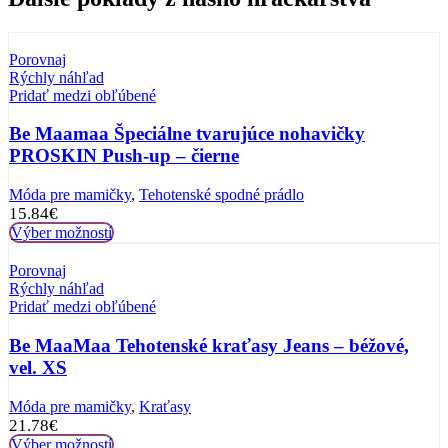
Porovnaj
Rýchly náhľad
Pridať medzi obľúbené
Be Maamaa Špeciálne tvarujúce nohavičky
PROSKIN Push-up – čierne
Móda pre mamičky
,
Tehotenské spodné prádlo
15.84
€
Výber možností
Porovnaj
Rýchly náhľad
Pridať medzi obľúbené
Be MaaMaa Tehotenské kraťasy Jeans – béžové,
vel. XS
Móda pre mamičky
,
Kraťasy
21.78
€
Výber možností