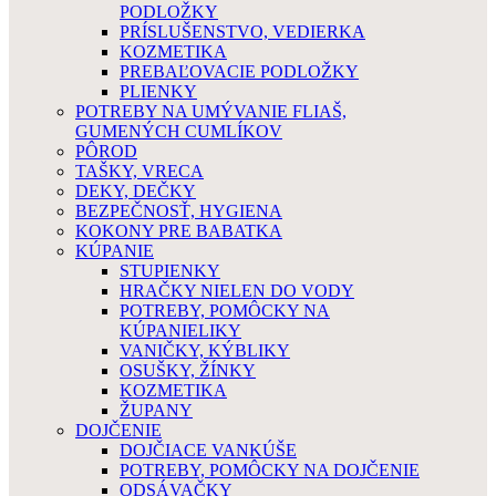
PODLOŽKY
PRÍSLUŠENSTVO, VEDIERKA
KOZMETIKA
PREBAĽOVACIE PODLOŽKY
PLIENKY
POTREBY NA UMÝVANIE FLIAŠ,
GUMENÝCH CUMLÍKOV
PÔROD
TAŠKY, VRECA
DEKY, DEČKY
BEZPEČNOSŤ, HYGIENA
KOKONY PRE BABATKA
KÚPANIE
STUPIENKY
HRAČKY NIELEN DO VODY
POTREBY, POMÔCKY NA
KÚPANIELIKY
VANIČKY, KÝBLIKY
OSUŠKY, ŽÍNKY
KOZMETIKA
ŽUPANY
DOJČENIE
DOJČIACE VANKÚŠE
POTREBY, POMÔCKY NA DOJČENIE
ODSÁVAČKY