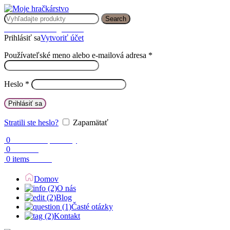
Search
Prihlásenie / Registrácia
Prihlásiť sa
Vytvoriť účet
Používateľské meno alebo e-mailová adresa
*
Heslo
*
Prihlásiť sa
Stratili ste heslo?
Zapamätať
0
Obľúbené produkty
0
Porovnaj
0.00
€
0
items
Domov
O nás
Blog
Časté otázky
Kontakt