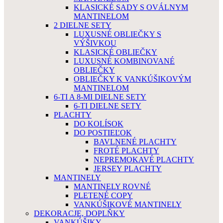
KLASICKÉ SADY S OVÁLNYM
MANTINELOM
2 DIELNE SETY
LUXUSNÉ OBLIEČKY S
VÝŠIVKOU
KLASICKÉ OBLIEČKY
LUXUSNÉ KOMBINOVANÉ
OBLIEČKY
OBLIEČKY K VANKÚŠIKOVÝM
MANTINELOM
6-TI A 8-MI DIELNE SETY
6-TI DIELNE SETY
PLACHTY
DO KOLÍSOK
DO POSTIEĽOK
BAVLNENÉ PLACHTY
FROTÉ PLACHTY
NEPREMOKAVÉ PLACHTY
JERSEY PLACHTY
MANTINELY
MANTINELY ROVNÉ
PLETENÉ COPY
VANKÚŠIKOVÉ MANTINELY
DEKORACJE, DOPLŇKY
VANKÚŠIKY