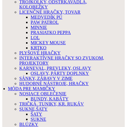
TROJKOLKY, ODSTRKAVADLA,
KOLOBEŽKY
LICENČNÉ HRAČKY, TOVAR
MEDVEDÍK PÚ
PAW PATROL
MINNIE
PRASIATKO PEPPA
LOL
MICKEY MOUSE
KRTKO
PLYŠOVÉ HRAČKY
INTERAKTÍVNE HRAČKY SO ZVUKOM,
PROJEKTORY
KARNEVAL, PREVLEKY, OSLAVY
OSLAVY, PÁRTY DOPLNKY
SÁNKY, ZÁBAVY V ZIME
HUDOBNÉ NÁSTROJE, HRAČKY
MÓDA PRE MAMIČKY
NOSIACE OBLEČENIE
BUNDY, KABÁTY
TRIČKÁ, TUNIKY, KR. RUKÁV
SUKNE,ŠATY
ŠATY
SUKNE
BLÚZKY