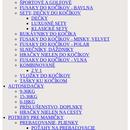
ŠPORTOVÉ A GOLFOVÉ
FUSAKY DO KOČÍKOV - BAVLNA
SETY, DEČKY DO KOČÍKOV
DEČKY
LUXUSNÉ SETY
KLASICKÉ SETY
RUKÁVNIKY DO KOČÍKA
FUSAKY DO KOČÍKOV - MINKY, VELVET
FUSAKY DO KOČÍKOV - POLAR
SLNEČNÍKY, DÁŽDNIKY
HRAČKY NIELEN DO KOČÍKOV
FUSAKY DO KOČÍKOV - VLNA
KOMBINOVANÉ
2 V 1
VLOŽKY DO KOČÍKOV
TAŠKY KU KOČÍKOM
AUTOSEDAČKY
9-36KG
15-36KG
0-18KG
PRÍSLUŠENSTVO, DOPLNKY
HRAČKY NIELEN NA CESTY
POTREBY PRE MAMIČKY
PREBAĽOVANIE, PLIENKY
POŤAHY NA PREBAĽOVACIE