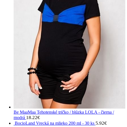
Be MaaMaa Tehotenské tričko / blúzka LOLA - čierna /
18.22
€
modrá
5.92
€
BocioLand Vrecká na mlieko 200 ml - 30 ks