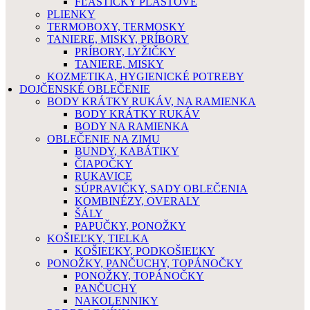
FĽAŠTIČKY PLASTOVÉ
PLIENKY
TERMOBOXY, TERMOSKY
TANIERE, MISKY, PRÍBORY
PRÍBORY, LYŽIČKY
TANIERE, MISKY
KOZMETIKA, HYGIENICKÉ POTREBY
DOJČENSKÉ OBLEČENIE
BODY KRÁTKY RUKÁV, NA RAMIENKA
BODY KRÁTKY RUKÁV
BODY NA RAMIENKA
OBLEČENIE NA ZIMU
BUNDY, KABÁTIKY
ČIAPOČKY
RUKAVICE
SÚPRAVIČKY, SADY OBLEČENIA
KOMBINÉZY, OVERALY
ŠÁLY
PAPUČKY, PONOŽKY
KOŠIEĽKY, TIELKA
KOŠIEĽKY, PODKOŠIEĽKY
PONOŽKY, PANČUCHY, TOPÁNOČKY
PONOŽKY, TOPÁNOČKY
PANČUCHY
NAKOLENNIKY