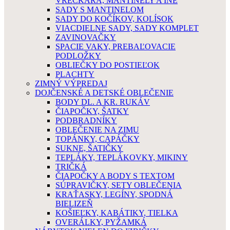
VRECKÁRA, MANTINELY A INÉ
SADY S MANTINELOM
SADY DO KOČÍKOV, KOLÍSOK
VIACDIELNE SADY, SADY KOMPLET
ZAVINOVAČKY
SPACIE VAKY, PREBAĽOVACIE
PODLOŽKY
OBLIEČKY DO POSTIEĽOK
PLACHTY
ZIMNÝ VÝPREDAJ
DOJČENSKÉ A DETSKÉ OBLEČENIE
BODY DL. A KR. RUKÁV
ČIAPOČKY, ŠATKY
PODBRADNÍKY
OBLEČENIE NA ZIMU
TOPÁNKY, CAPÁČKY
SUKNE, ŠATIČKY
TEPLÁKY, TEPLÁKOVKY, MIKINY
TRIČKÁ
ČIAPOČKY A BODY S TEXTOM
SÚPRAVIČKY, SETY OBLEČENIA
KRAŤASKY, LEGÍNY, SPODNÁ
BIELIZEŇ
KOŠIEĽKY, KABÁTIKY, TIELKA
OVERÁLKY, PYŽAMKÁ