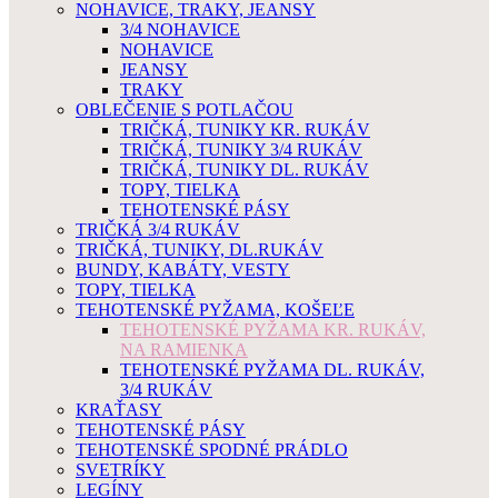
NOHAVICE, TRAKY, JEANSY
3/4 NOHAVICE
NOHAVICE
JEANSY
TRAKY
OBLEČENIE S POTLAČOU
TRIČKÁ, TUNIKY KR. RUKÁV
TRIČKÁ, TUNIKY 3/4 RUKÁV
TRIČKÁ, TUNIKY DL. RUKÁV
TOPY, TIELKA
TEHOTENSKÉ PÁSY
TRIČKÁ 3/4 RUKÁV
TRIČKÁ, TUNIKY, DL.RUKÁV
BUNDY, KABÁTY, VESTY
TOPY, TIELKA
TEHOTENSKÉ PYŽAMA, KOŠEĽE
TEHOTENSKÉ PYŽAMA KR. RUKÁV,
NA RAMIENKA
TEHOTENSKÉ PYŽAMA DL. RUKÁV,
3/4 RUKÁV
KRAŤASY
TEHOTENSKÉ PÁSY
TEHOTENSKÉ SPODNÉ PRÁDLO
SVETRÍKY
LEGÍNY