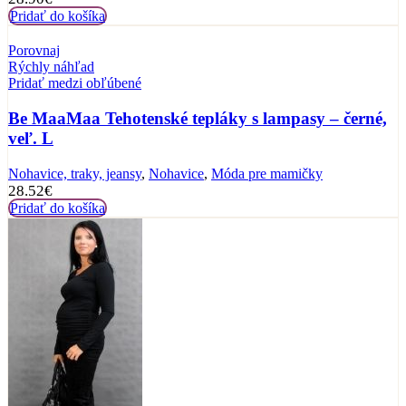
Pridať do košíka
Porovnaj
Rýchly náhľad
Pridať medzi obľúbené
Be MaaMaa Tehotenské tepláky s lampasy – černé,
veľ. L
Nohavice, traky, jeansy
,
Nohavice
,
Móda pre mamičky
28.52
€
Pridať do košíka