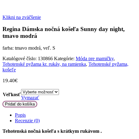
Klikni na zväčšenie
Regina Dámska nočná košeľa Sunny day night,
tmavo modrá
farba: tmavo modrá, veľ. S
Katalógové číslo:
130866
Kategórie:
Móda pre mamičky
,
Tehotenské pyžama kr. rukáv, na ramienka
,
Tehotenské pyžama,
košeľe
19.40
€
Veľkosť
Vymazať
množstvo
Pridať do košíka
Regina
Dámska
Popis
nočná
Recenzie (0)
košeľa
Sunny
Tehotenská nočná košeľa s krátkym rukávom .
day