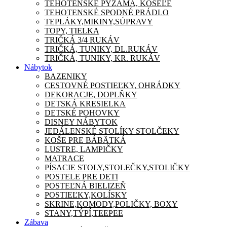
TEHOTENSKÉ PYŽAMA, KOŠEĽE
TEHOTENSKÉ SPODNÉ PRÁDLO
TEPLÁKY,MIKINY,SÚPRAVY
TOPY, TIELKA
TRIČKÁ 3/4 RUKÁV
TRIČKÁ, TUNIKY, DL.RUKÁV
TRIČKÁ, TUNIKY, KR. RUKÁV
Nábytok
BAZENIKY
CESTOVNÉ POSTIEĽKY, OHRÁDKY
DEKORACJE, DOPLŇKY
DETSKÁ KRESIELKA
DETSKÉ POHOVKY
DISNEY NÁBYTOK
JEDÁLENSKÉ STOLÍKY STOLČEKY
KOŠE PRE BÁBÄTKÁ
LUSTRE, LAMPIČKY
MATRACE
PÍSACIE STOLY,STOLEČKY,STOLIČKY
POSTELE PRE DETI
POSTEĽNÁ BIELIZEŇ
POSTIEĽKY,KOLÍSKY
SKRINE,KOMODY,POLIČKY, BOXY
STANY,TÝPÍ,TEEPEE
Zábava