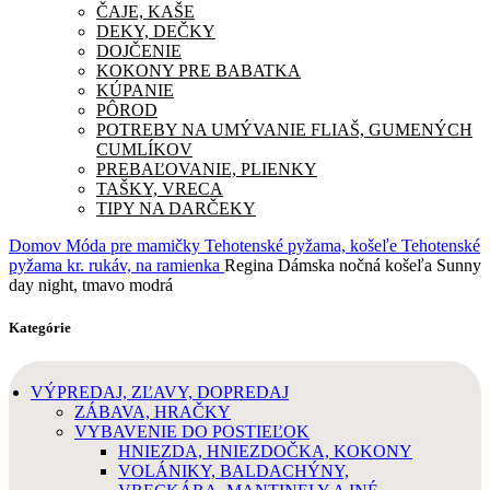
ČAJE, KAŠE
DEKY, DEČKY
DOJČENIE
KOKONY PRE BABATKA
KÚPANIE
PÔROD
POTREBY NA UMÝVANIE FLIAŠ, GUMENÝCH
CUMLÍKOV
PREBAĽOVANIE, PLIENKY
TAŠKY, VRECA
TIPY NA DARČEKY
Domov
Móda pre mamičky
Tehotenské pyžama, košeľe
Tehotenské
pyžama kr. rukáv, na ramienka
Regina Dámska nočná košeľa Sunny
day night, tmavo modrá
Kategórie
VÝPREDAJ, ZĽAVY, DOPREDAJ
ZÁBAVA, HRAČKY
VYBAVENIE DO POSTIEĽOK
HNIEZDA, HNIEZDOČKA, KOKONY
VOLÁNIKY, BALDACHÝNY,