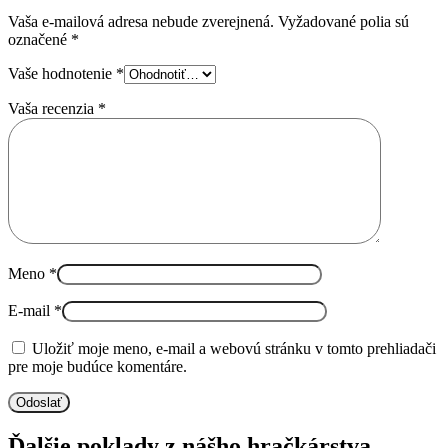
Vaša e-mailová adresa nebude zverejnená.
Vyžadované polia sú
označené
*
Vaše hodnotenie
*
Vaša recenzia
*
Meno
*
E-mail
*
Uložiť moje meno, e-mail a webovú stránku v tomto prehliadači
pre moje budúce komentáre.
Ďalšie poklady z nášho hračkárstva