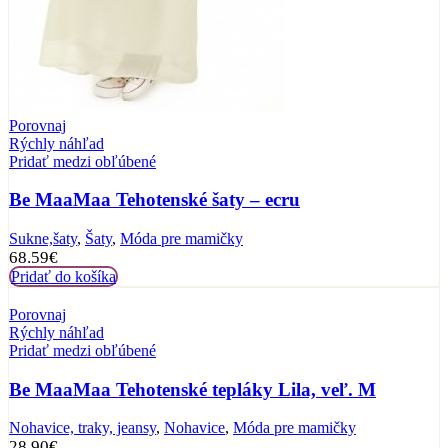
Porovnaj
Rýchly náhľad
Pridať medzi obľúbené
Be MaaMaa Tehotenské šaty – ecru
Sukne,šaty
,
Šaty
,
Móda pre mamičky
68.59
€
Pridať do košíka
Porovnaj
Rýchly náhľad
Pridať medzi obľúbené
Be MaaMaa Tehotenské tepláky Lila, veľ. M
Nohavice, traky, jeansy
,
Nohavice
,
Móda pre mamičky
28.90
€