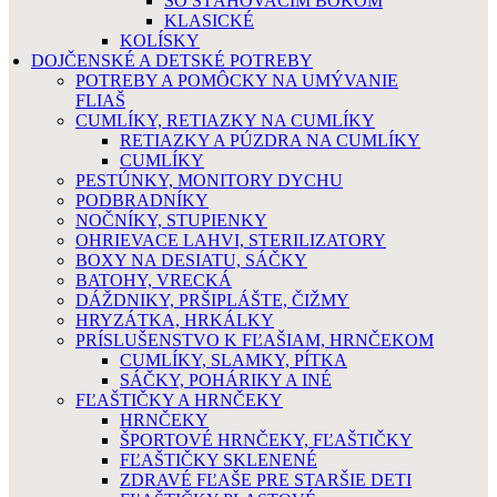
SO SŤAHOVACÍM BOKOM
KLASICKÉ
KOLÍSKY
DOJČENSKÉ A DETSKÉ POTREBY
POTREBY A POMÔCKY NA UMÝVANIE
FLIAŠ
CUMLÍKY, RETIAZKY NA CUMLÍKY
RETIAZKY A PÚZDRA NA CUMLÍKY
CUMLÍKY
PESTÚNKY, MONITORY DYCHU
PODBRADNÍKY
NOČNÍKY, STUPIENKY
OHRIEVACE LAHVI, STERILIZATORY
BOXY NA DESIATU, SÁČKY
BATOHY, VRECKÁ
DÁŽDNIKY, PRŠIPLÁŠTE, ČIŽMY
HRYZÁTKA, HRKÁLKY
PRÍSLUŠENSTVO K FĽAŠIAM, HRNČEKOM
CUMLÍKY, SLAMKY, PÍTKA
SÁČKY, POHÁRIKY A INÉ
FĽAŠTIČKY A HRNČEKY
HRNČEKY
ŠPORTOVÉ HRNČEKY, FĽAŠTIČKY
FĽAŠTIČKY SKLENENÉ
ZDRAVÉ FĽAŠE PRE STARŠIE DETI