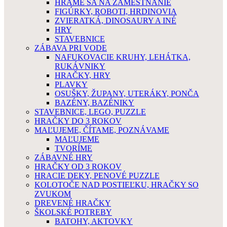
HRÁME SA NA ZAMESTNANIE
FIGÚRKY, ROBOTI, HRDINOVIA
ZVIERATKÁ, DINOSAURY A INÉ
HRY
STAVEBNICE
ZÁBAVA PRI VODE
NAFUKOVACIE KRUHY, LEHÁTKA,
RUKÁVNIKY
HRAČKY, HRY
PLAVKY
OSUŠKY, ŽUPANY, UTERÁKY, PONČA
BAZÉNY, BAZÉNIKY
STAVEBNICE, LEGO, PUZZLE
HRAČKY DO 3 ROKOV
MAĽUJEME, ČÍTAME, POZNÁVAME
MAĽUJEME
TVORÍME
ZÁBAVNÉ HRY
HRAČKY OD 3 ROKOV
HRACIE DEKY, PENOVÉ PUZZLE
KOLOTOČE NAD POSTIEĽKU, HRAČKY SO
ZVUKOM
DREVENÉ HRAČKY
ŠKOLSKÉ POTREBY
BATOHY, AKTOVKY