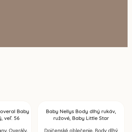
 overal Baby
Baby Nellys Body dlhý rukáv,
, veľ. 56
ružové, Baby Little Star
any
,
Overály
,
Dojčenské oblečenie
,
Body dlhý