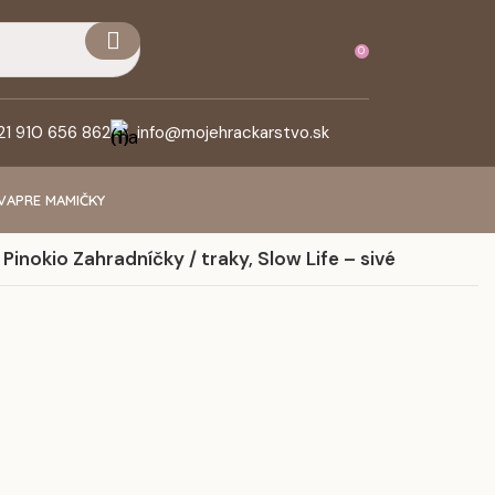
0
21 910 656 862
info@mojehrackarstvo.sk
VA
PRE MAMIČKY
Pinokio Zahradníčky / traky, Slow Life – sivé