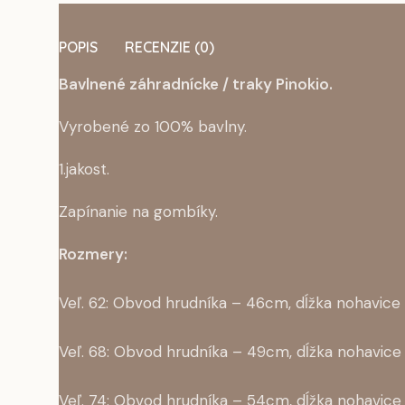
POPIS
RECENZIE (0)
Bavlnené záhradnícke / traky Pinokio.
Vyrobené zo 100% bavlny.
1.jakost.
Zapínanie na gombíky.
Rozmery:
Veľ. 62: Obvod hrudníka – 46cm, dĺžka nohavic
Veľ. 68: Obvod hrudníka – 49cm, dĺžka nohavic
Veľ. 74: Obvod hrudníka – 54cm, dĺžka nohavic