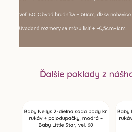
Veľ. 80: Obvod hrudníka – 56cm, dĺžka nohavice
Uvedené rozmery sa môžu líšiť + -0,5cm-1cm.
Ďalšie poklady z nášh
Baby Nellys 2-dielna sada body kr.
Baby N
rukáv + polodupačky, modrá –
rukáv
Baby Little Star, vel. 68