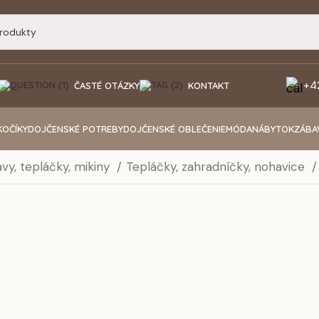
+4
ČASTÉ OTÁZKY
KONTAKT
KOČÍKY
DOJČENSKÉ POTREBY
DOJČENSKÉ OBLEČENIE
MÓDA
NÁBYTOK
ZÁBA
vy, tepláčky, mikiny
Tepláčky, zahradníčky, nohavice