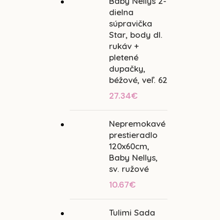
Baby Nellys 2-
dielna
súpravička
Star, body dl.
rukáv +
pletené
dupačky,
béžové, veľ. 62
27.34
€
Nepremokavé
prestieradlo
120x60cm,
Baby Nellys,
sv. ružové
10.67
€
Tulimi Sada