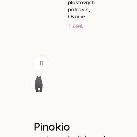
plastových
potravín,
Ovocie
11.69
€
Klikni na zväčšenie
Pinokio