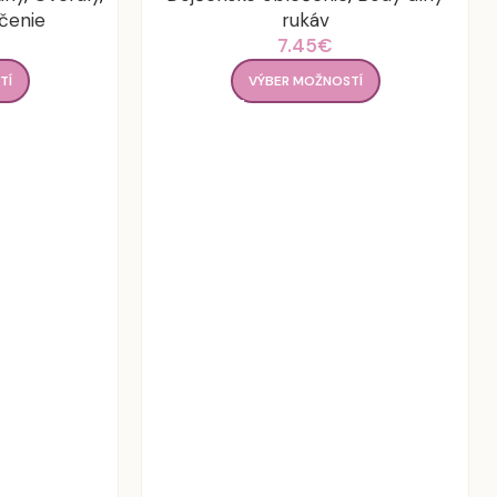
čenie
rukáv
7.45
€
TÍ
VÝBER MOŽNOSTÍ