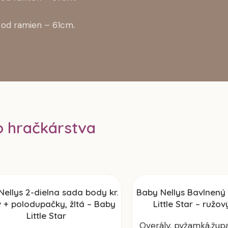
 od ramien – 61cm.
o hračkárstva
ellys 2-dielna sada body kr.
Baby Nellys Bavlnený
 + polodupačky, žltá – Baby
Little Star – ružový
Little Star
Overály, pyžamká,žup