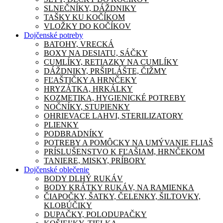
SLNEČNÍKY, DÁŽDNIKY
TAŠKY KU KOČÍKOM
VLOŽKY DO KOČÍKOV
Dojčenské potreby
BATOHY, VRECKÁ
BOXY NA DESIATU, SÁČKY
CUMLÍKY, RETIAZKY NA CUMLÍKY
DÁŽDNIKY, PRŠIPLÁŠTE, ČIŽMY
FĽAŠTIČKY A HRNČEKY
HRYZÁTKA, HRKÁLKY
KOZMETIKA, HYGIENICKÉ POTREBY
NOČNÍKY, STUPIENKY
OHRIEVACE LAHVI, STERILIZATORY
PLIENKY
PODBRADNÍKY
POTREBY A POMÔCKY NA UMÝVANIE FLIAŠ
PRÍSLUŠENSTVO K FĽAŠIAM, HRNČEKOM
TANIERE, MISKY, PRÍBORY
Dojčenské oblečenie
BODY DLHÝ RUKÁV
BODY KRÁTKY RUKÁV, NA RAMIENKA
ČIAPOČKY, ŠATKY, ČELENKY, ŠILTOVKY,
KLOBÚČIKY
DUPAČKY, POLODUPAČKY