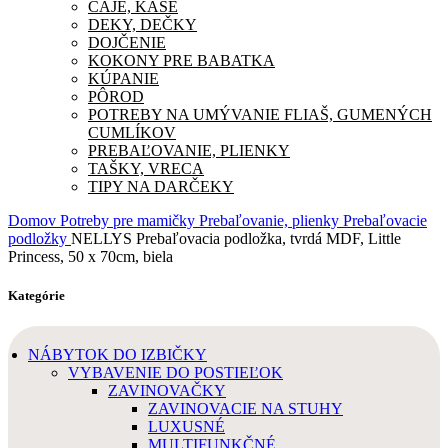
ČAJE, KAŠE
DEKY, DEČKY
DOJČENIE
KOKONY PRE BABATKA
KÚPANIE
PÔROD
POTREBY NA UMÝVANIE FLIAŠ, GUMENÝCH
CUMLÍKOV
PREBAĽOVANIE, PLIENKY
TAŠKY, VRECA
TIPY NA DARČEKY
Domov
Potreby pre mamičky
Prebaľovanie, plienky
Prebaľovacie
podložky
NELLYS Prebaľovacia podložka, tvrdá MDF, Little
Princess, 50 x 70cm, biela
Kategórie
NÁBYTOK DO IZBIČKY
VYBAVENIE DO POSTIEĽOK
ZAVINOVAČKY
ZAVINOVACIE NA STUHY
LUXUSNÉ
MULTIFUNKČNÉ