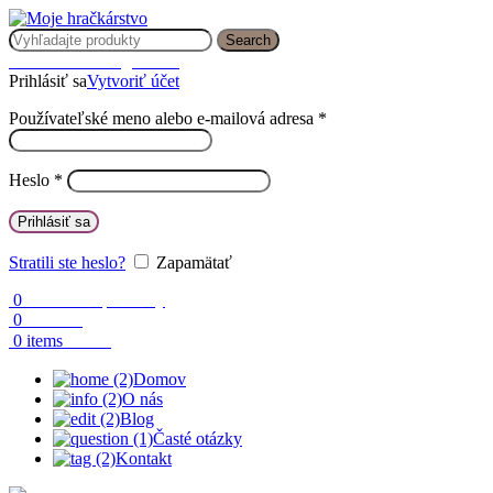
Search
Prihlásenie / Registrácia
Prihlásiť sa
Vytvoriť účet
Používateľské meno alebo e-mailová adresa
*
Heslo
*
Prihlásiť sa
Stratili ste heslo?
Zapamätať
0
Obľúbené produkty
0
Porovnaj
0.00
€
0
items
Domov
O nás
Blog
Časté otázky
Kontakt