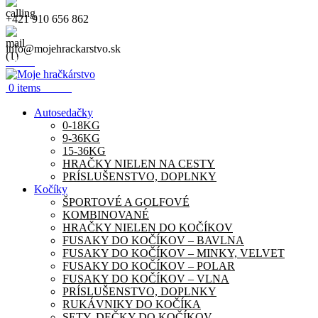
+421 910 656 862
info@mojehrackarstvo.sk
Menu
0.00
€
0
items
Autosedačky
0-18KG
9-36KG
15-36KG
HRAČKY NIELEN NA CESTY
PRÍSLUŠENSTVO, DOPLNKY
Kočíky
ŠPORTOVÉ A GOLFOVÉ
KOMBINOVANÉ
HRAČKY NIELEN DO KOČÍKOV
FUSAKY DO KOČÍKOV – BAVLNA
FUSAKY DO KOČÍKOV – MINKY, VELVET
FUSAKY DO KOČÍKOV – POLAR
FUSAKY DO KOČÍKOV – VLNA
PRÍSLUŠENSTVO, DOPLNKY
RUKÁVNIKY DO KOČÍKA
SETY, DEČKY DO KOČÍKOV