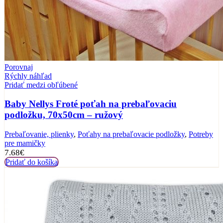
Porovnaj
Rýchly náhľad
Pridať medzi obľúbené
Baby Nellys Froté poťah na prebaľovaciu
podložku, 70x50cm – ružový
Prebaľovanie, plienky
,
Poťahy na prebaľovacie podložky
,
Potreby
pre mamičky
7.68
€
Pridať do košíka