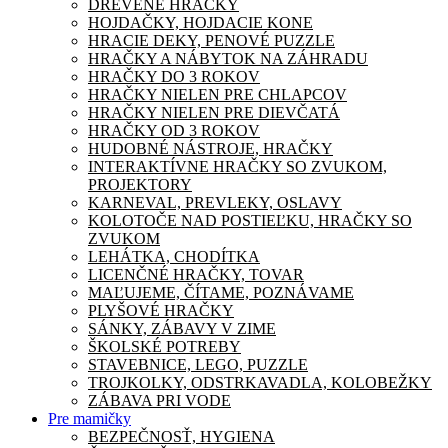
DREVENÉ HRAČKY
HOJDAČKY, HOJDACIE KONE
HRACIE DEKY, PENOVÉ PUZZLE
HRAČKY A NÁBYTOK NA ZÁHRADU
HRAČKY DO 3 ROKOV
HRAČKY NIELEN PRE CHLAPCOV
HRAČKY NIELEN PRE DIEVČATÁ
HRAČKY OD 3 ROKOV
HUDOBNÉ NÁSTROJE, HRAČKY
INTERAKTÍVNE HRAČKY SO ZVUKOM,
PROJEKTORY
KARNEVAL, PREVLEKY, OSLAVY
KOLOTOČE NAD POSTIEĽKU, HRAČKY SO
ZVUKOM
LEHÁTKA, CHODÍTKA
LICENČNÉ HRAČKY, TOVAR
MAĽUJEME, ČÍTAME, POZNÁVAME
PLYŠOVÉ HRAČKY
SÁNKY, ZÁBAVY V ZIME
ŠKOLSKÉ POTREBY
STAVEBNICE, LEGO, PUZZLE
TROJKOLKY, ODSTRKAVADLA, KOLOBEŽKY
ZÁBAVA PRI VODE
Pre mamičky
BEZPEČNOSŤ, HYGIENA