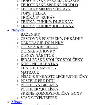
TEHOTENSKÉ PYŽAMA, KOŠEĽE
TEHOTENSKÉ SPODNÉ PRÁDLO
TEPLÁKY,MIKINY,SÚPRAVY
TOPY, TIELKA
TRIČKÁ 3/4 RUKÁV
TRIČKÁ, TUNIKY, DL.RUKÁV
TRIČKÁ, TUNIKY, KR. RUKÁV
Nábytok
BAZENIKY
CESTOVNÉ POSTIEĽKY, OHRÁDKY
DEKORACJE, DOPLŇKY
DETSKÁ KRESIELKA
DETSKÉ POHOVKY
DISNEY NÁBYTOK
JEDÁLENSKÉ STOLÍKY STOLČEKY
KOŠE PRE BÁBÄTKÁ
LUSTRE, LAMPIČKY
MATRACE
PÍSACIE STOLY,STOLEČKY,STOLIČKY
POSTELE PRE DETI
POSTEĽNÁ BIELIZEŇ
POSTIEĽKY,KOLÍSKY
SKRINE,KOMODY,POLIČKY, BOXY
STANY,TÝPÍ,TEEPEE
Zábava