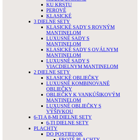
KU KRSTU
PEROVÉ
KLASICKÉ
3 DIELNE SETY
KLASICKÉ SADY S ROVNÝM
MANTINELOM
LUXUSNÉ SADY S
MANTINELOM
KLASICKÉ SADY S OVÁLNYM
MANTINELOM
LUXUSNÉ SADY S
VIACDIELNYM MANTINELOM
2 DIELNE SETY
KLASICKÉ OBLIEČKY
LUXUSNÉ KOMBINOVANÉ
OBLIEČKY
OBLIEČKY K VANKÚŠIKOVÝM
MANTINELOM
LUXUSNÉ OBLIEČKY S
VÝŠIVKOU
6-TI A 8-MI DIELNE SETY
6-TI DIELNE SETY
PLACHTY
DO POSTIEĽOK
FROTÉ PLACHTY