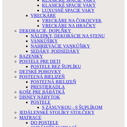
KLASICKÉ SPACIE VAKY
KLASICKÉ SPACIE VAKY
LUXUSNÉ SPACIE VAKY
VRECKÁRE
VRECKÁRE NA ČOKOĽVEK
VRECKÁRE NA HRAČKY
DEKORACJE, DOPLŇKY
NÁLEPKY, DEKORÁCIE NA STENU
VANKÚŠIKY
NAHRIEVACIE VANKÚŠIKY
SEDÁKY, PODSEDÁKY
BAZENIKY
POSTELE PRE DETI
POSTELE BEZ ŠUPLÍKU
DETSKÉ POHOVKY
POSTEĽNÁ BIELIZEŇ
POSTEĽNÁ BIELIZEŇ
PRESTIERADLA
KOŠE PRE BÁBÄTKÁ
DISNEY NÁBYTOK
POSTELE
S ZÁSUVKOU - S ŠUPLÍKOM
JEDÁLENSKÉ STOLÍKY STOLČEKY
MATRACE
DO POSTELE