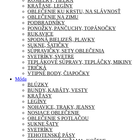
KOŠIEĽKY, TIELKA
KRAŤASE, LEGÍNY
OBLEČENIE KU KRSTU, NA SLÁVNOSŤ
OBLEČENIE NA ZIMU
PODBRADNÍKY
PONOŽKY, PANČUCHY, TOPÁNOČKY
RUKAVICE
SPODNÁ BIELIZEŇ, PLAVKY
SUKNE, ŠATIČKY
SÚPRAVIČKY, SETY OBLEČENIA
SVETRÍKY, SVETRE
TEPLÁKOVÉ SÚPRAVY, TEPLÁČKY, MIKINY
TRIČKÁ
VTIPNÉ BODY, ČIAPOČKY
Móda
BLÚZKY
BUNDY, KABÁTY, VESTY
KRAŤASY
LEGÍNY
NOHAVICE, TRAKY, JEANSY
NOSIACE OBLEČENIE
OBLEČENIE S POTLAČOU
SUKNE,ŠATY
SVETRÍKY
TEHOTENSKÉ PÁSY