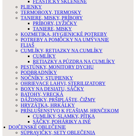
FĽAŠTIČKY SKLENENÉ
PLIENKY
TERMOBOXY, TERMOSKY
TANIERE, MISKY, PRÍBORY
PRÍBORY, LYŽIČKY
TANIERE, MISKY
KOZMETIKA, HYGIENICKÉ POTREBY
POTREBY A POMÔCKY NA UMÝVANIE
FLIAŠ
CUMLÍKY, RETIAZKY NA CUMLÍKY
CUMLÍKY
RETIAZKY A PÚZDRA NA CUMLÍKY
PESTÚNKY, MONITORY DYCHU
PODBRADNÍKY
NOČNÍKY, STUPIENKY
OHRIEVACE LAHVI, STERILIZATORY
BOXY NA DESIATU, SÁČKY
BATOHY, VRECKÁ
DÁŽDNIKY, PRŠIPLÁŠTE, ČIŽMY
HRYZÁTKA, HRKÁLKY
PRÍSLUŠENSTVO K FĽAŠIAM, HRNČEKOM
CUMLÍKY, SLAMKY, PÍTKA
SÁČKY, POHÁRIKY A INÉ
DOJČENSKÉ OBLEČENIE
SÚPRAVIČKY, SETY OBLEČENIA