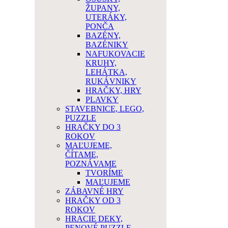
ŽUPANY,
UTERÁKY,
PONČA
BAZÉNY,
BAZÉNIKY
NAFUKOVACIE
KRUHY,
LEHÁTKA,
RUKÁVNIKY
HRAČKY, HRY
PLAVKY
STAVEBNICE, LEGO,
PUZZLE
HRAČKY DO 3
ROKOV
MAĽUJEME,
ČÍTAME,
POZNÁVAME
TVORÍME
MAĽUJEME
ZÁBAVNÉ HRY
HRAČKY OD 3
ROKOV
HRACIE DEKY,
PENOVÉ PUZZLE