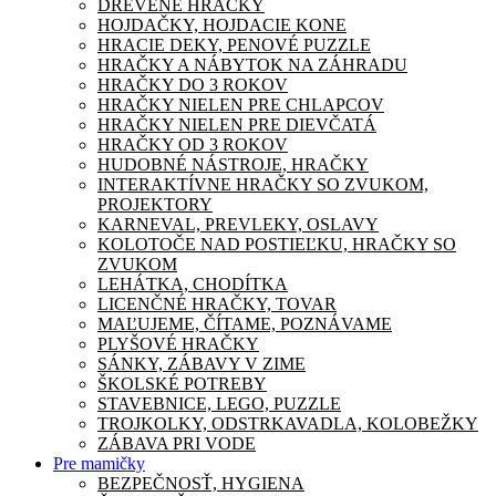
DREVENÉ HRAČKY
HOJDAČKY, HOJDACIE KONE
HRACIE DEKY, PENOVÉ PUZZLE
HRAČKY A NÁBYTOK NA ZÁHRADU
HRAČKY DO 3 ROKOV
HRAČKY NIELEN PRE CHLAPCOV
HRAČKY NIELEN PRE DIEVČATÁ
HRAČKY OD 3 ROKOV
HUDOBNÉ NÁSTROJE, HRAČKY
INTERAKTÍVNE HRAČKY SO ZVUKOM,
PROJEKTORY
KARNEVAL, PREVLEKY, OSLAVY
KOLOTOČE NAD POSTIEĽKU, HRAČKY SO
ZVUKOM
LEHÁTKA, CHODÍTKA
LICENČNÉ HRAČKY, TOVAR
MAĽUJEME, ČÍTAME, POZNÁVAME
PLYŠOVÉ HRAČKY
SÁNKY, ZÁBAVY V ZIME
ŠKOLSKÉ POTREBY
STAVEBNICE, LEGO, PUZZLE
TROJKOLKY, ODSTRKAVADLA, KOLOBEŽKY
ZÁBAVA PRI VODE
Pre mamičky
BEZPEČNOSŤ, HYGIENA