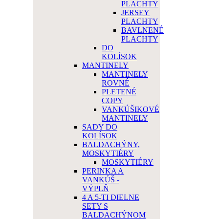
PLACHTY
JERSEY
PLACHTY
BAVLNENÉ
PLACHTY
DO
KOLÍSOK
MANTINELY
MANTINELY
ROVNÉ
PLETENÉ
COPY
VANKÚŠIKOVÉ
MANTINELY
SADY DO
KOLÍSOK
BALDACHÝNY,
MOSKYTIÉRY
MOSKYTIÉRY
PERINKA A
VANKÚŠ -
VÝPLŇ
4 A 5-TI DIELNE
SETY S
BALDACHÝNOM