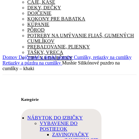
ČAJE, KAŠE
DEKY, DEČKY
DOJČENIE
KOKONY PRE BABATKA
KÚPANIE
PÔROD
POTREBY NA UMÝVANIE FLIAŠ, GUMENÝCH
CUMLÍKOV
PREBAĽOVANIE, PLIENKY
TAŠKY, VRECA
Domov
Dojčenské a detské potreby
Cumlíky, retiazky na cumlíky
TIPY NA DARČEKY
Retiazky a púzdra na cumlíky
Mushie Silikónové puzdro na
cumlíky – khaki
Kategórie
NÁBYTOK DO IZBIČKY
VYBAVENIE DO
POSTIEĽOK
ZAVINOVAČKY