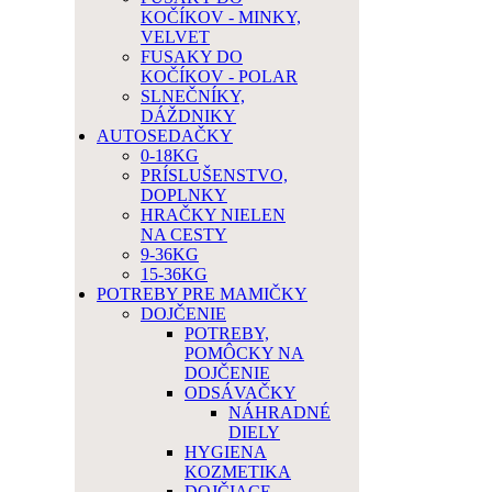
KOČÍKOV - MINKY,
VELVET
FUSAKY DO
KOČÍKOV - POLAR
SLNEČNÍKY,
DÁŽDNIKY
AUTOSEDAČKY
0-18KG
PRÍSLUŠENSTVO,
DOPLNKY
HRAČKY NIELEN
NA CESTY
9-36KG
15-36KG
POTREBY PRE MAMIČKY
DOJČENIE
POTREBY,
POMÔCKY NA
DOJČENIE
ODSÁVAČKY
NÁHRADNÉ
DIELY
HYGIENA
KOZMETIKA
DOJČIACE