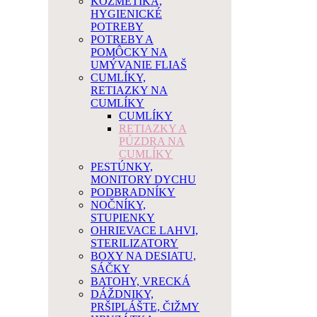
KOZMETIKA,
HYGIENICKÉ
POTREBY
POTREBY A
POMÔCKY NA
UMÝVANIE FLIAŠ
CUMLÍKY,
RETIAZKY NA
CUMLÍKY
CUMLÍKY
RETIAZKY A
PÚZDRA NA
CUMLÍKY
PESTÚNKY,
MONITORY DYCHU
PODBRADNÍKY
NOČNÍKY,
STUPIENKY
OHRIEVACE LAHVI,
STERILIZATORY
BOXY NA DESIATU,
SÁČKY
BATOHY, VRECKÁ
DÁŽDNIKY,
PRŠIPLÁŠTE, ČIŽMY