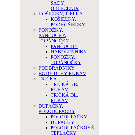
SADY
OBLEČENIA
KOŠIEĽKY, TIELKA
KOŠIEĽKY,
PODKOŠIEĽKY
PONOŽKY,
PANČUCHY,
TOPÁNOČKY
PANČUCHY
NAKOLENNIKY
PONOŽKY,
TOPÁNOČKY
PODBRADNÍKY
BODY DLHÝ RUKÁV
TRIČKÁ
TRIČKÁ KR.
RUKÁV
TRIČKÁ DL.
RUKÁV
DUPAČKY,
POLODUPAČKY
POLODUPAČKY
DUPAČKY
POLODUPAČKOVÉ
TEPLÁČKY