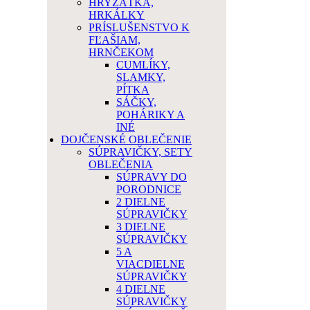
HRYZÁTKA,
HRKÁLKY
PRÍSLUŠENSTVO K
FĽAŠIAM,
HRNČEKOM
CUMLÍKY,
SLAMKY,
PÍTKA
SÁČKY,
POHÁRIKY A
INÉ
DOJČENSKÉ OBLEČENIE
SÚPRAVIČKY, SETY
OBLEČENIA
SÚPRAVY DO
PORODNICE
2 DIELNE
SÚPRAVIČKY
3 DIELNE
SÚPRAVIČKY
5 A
VIACDIELNE
SÚPRAVIČKY
4 DIELNE
SÚPRAVIČKY