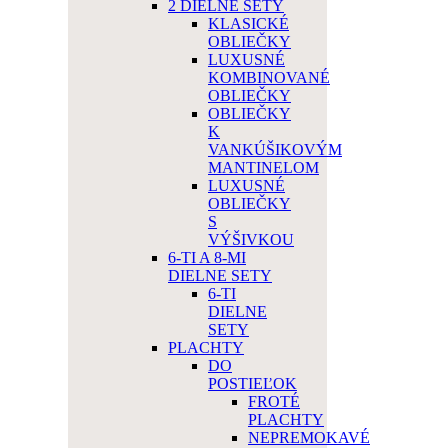
2 DIELNE SETY
KLASICKÉ
OBLIEČKY
LUXUSNÉ
KOMBINOVANÉ
OBLIEČKY
OBLIEČKY
K
VANKÚŠIKOVÝM
MANTINELOM
LUXUSNÉ
OBLIEČKY
S
VÝŠIVKOU
6-TI A 8-MI
DIELNE SETY
6-TI
DIELNE
SETY
PLACHTY
DO
POSTIEĽOK
FROTÉ
PLACHTY
NEPREMOKAVÉ