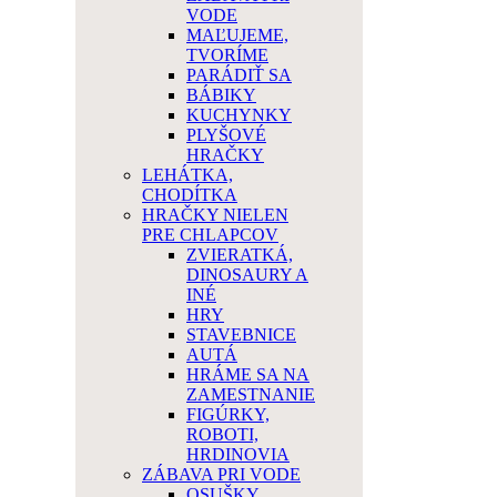
VODE
MAĽUJEME,
TVORÍME
PARÁDIŤ SA
BÁBIKY
KUCHYNKY
PLYŠOVÉ
HRAČKY
LEHÁTKA,
CHODÍTKA
HRAČKY NIELEN
PRE CHLAPCOV
ZVIERATKÁ,
DINOSAURY A
INÉ
HRY
STAVEBNICE
AUTÁ
HRÁME SA NA
ZAMESTNANIE
FIGÚRKY,
ROBOTI,
HRDINOVIA
ZÁBAVA PRI VODE
OSUŠKY,