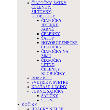
ČIAPOČKY, ŠATKY,
ČELENKY,
ŠILTOVKY,
KLOBÚČIKY
ČIAPOČKY
JESENNÉ,
JARNÉ
ČELENKY
ŠATKY
NOVORODENECKE
ČIAPOČKY
ČIAPOČKY NA
ZIMU
ČIAPOČKY
LETNÉ,
ČELENKY,
KLOBÚČIKY
RUKAVICE
SVETRÍKY, SVETRE
KRAŤASE, LEGÍNY
SUKNE, ŠATIČKY
ŠATIČKY
SUKNE
KOČÍKY
HRAČKY NIELEN