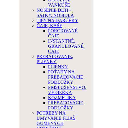
VANKÚŠE
NOSENIE DETÍ -
ŠATKY, NOSIDLÁ
TIPY NA DARČEKY
ČAJE, KAŠE
PORCIOVANÉ
ČAJE
INSTANTNÉ,
GRANULOVANÉ
ČAJE
PREBAĽOVANIE,
PLIENKY
PLIENKY
POŤAHY NA
PREBAĽOVACIE
PODLOŽKY
PRÍSLUŠENSTVO,
VEDIERKA
KOZMETIKA
PREBAĽOVACIE
PODLOŽKY
POTREBY NA
UMÝVANIE FLIAŠ,
GUMENÝCH