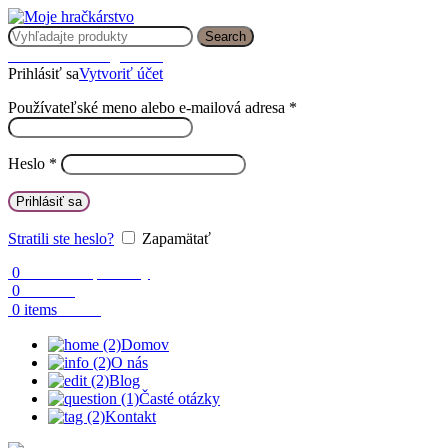
Search
Prihlásenie / Registrácia
Prihlásiť sa
Vytvoriť účet
Používateľské meno alebo e-mailová adresa
*
Heslo
*
Prihlásiť sa
Stratili ste heslo?
Zapamätať
0
Obľúbené produkty
0
Porovnaj
0.00
€
0
items
Domov
O nás
Blog
Časté otázky
Kontakt