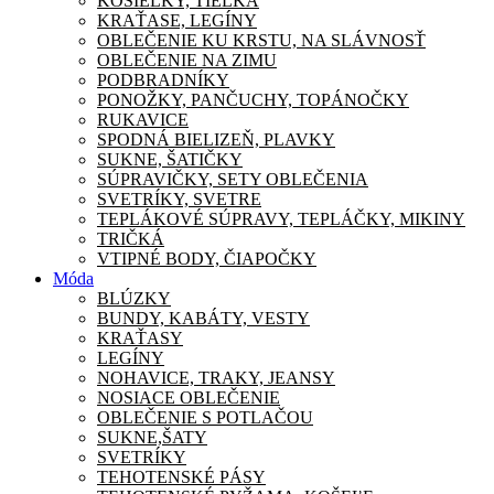
KOŠIEĽKY, TIELKA
KRAŤASE, LEGÍNY
OBLEČENIE KU KRSTU, NA SLÁVNOSŤ
OBLEČENIE NA ZIMU
PODBRADNÍKY
PONOŽKY, PANČUCHY, TOPÁNOČKY
RUKAVICE
SPODNÁ BIELIZEŇ, PLAVKY
SUKNE, ŠATIČKY
SÚPRAVIČKY, SETY OBLEČENIA
SVETRÍKY, SVETRE
TEPLÁKOVÉ SÚPRAVY, TEPLÁČKY, MIKINY
TRIČKÁ
VTIPNÉ BODY, ČIAPOČKY
Móda
BLÚZKY
BUNDY, KABÁTY, VESTY
KRAŤASY
LEGÍNY
NOHAVICE, TRAKY, JEANSY
NOSIACE OBLEČENIE
OBLEČENIE S POTLAČOU
SUKNE,ŠATY
SVETRÍKY
TEHOTENSKÉ PÁSY