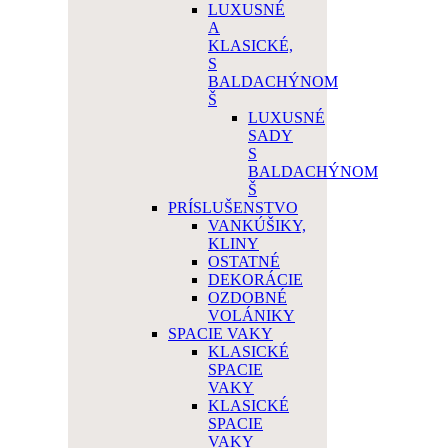
LUXUSNÉ
A
KLASICKÉ,
S
BALDACHÝNOM
Š
LUXUSNÉ
SADY
S
BALDACHÝNOM
Š
PRÍSLUŠENSTVO
VANKÚŠIKY,
KLINY
OSTATNÉ
DEKORÁCIE
OZDOBNÉ
VOLÁNIKY
SPACIE VAKY
KLASICKÉ
SPACIE
VAKY
KLASICKÉ
SPACIE
VAKY