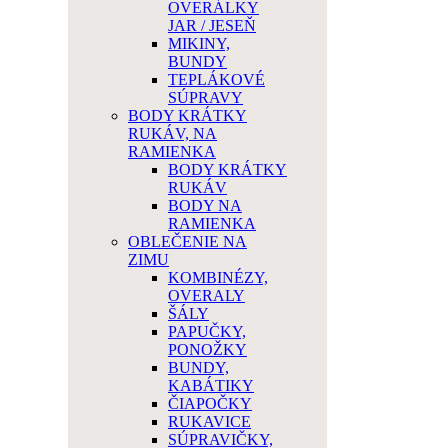
OVERÁLKY
JAR / JESEŇ
MIKINY,
BUNDY
TEPLÁKOVÉ
SÚPRAVY
BODY KRÁTKY
RUKÁV, NA
RAMIENKA
BODY KRÁTKY
RUKÁV
BODY NA
RAMIENKA
OBLEČENIE NA
ZIMU
KOMBINÉZY,
OVERALY
ŠÁLY
PAPUČKY,
PONOŽKY
BUNDY,
KABÁTIKY
ČIAPOČKY
RUKAVICE
SÚPRAVIČKY,