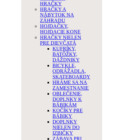
HRAČKY
HRAČKY A
NÁBYTOK NA
ZÁHRADU
HOJDAČKY,
HOJDACIE KONE
HRAČKY NIELEN
PRE DIEVČATÁ
KUFRÍKY,
BATÔŽKY,
DÁŽDNIKY
BICYKLE,
ODRÁŽADLA,
SKATEBOARDY
HRÁME SA NA
ZAMESTNANIE
OBLEČENIE,
DOPLNKY K
BÁBIKÁM
KOČÍKY PRE
BÁBIKY
DOPLNKY
NIELEN DO
IZBIČKY
ZÁBAVA PRI