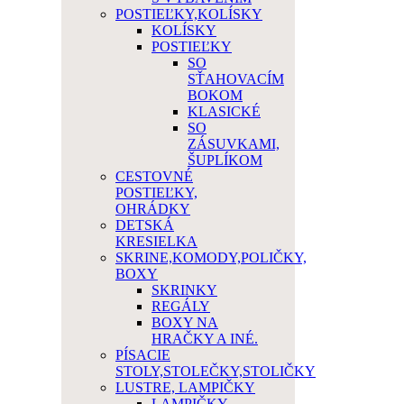
POSTIEĽKY,KOLÍSKY
KOLÍSKY
POSTIEĽKY
SO
SŤAHOVACÍM
BOKOM
KLASICKÉ
SO
ZÁSUVKAMI,
ŠUPLÍKOM
CESTOVNÉ
POSTIEĽKY,
OHRÁDKY
DETSKÁ
KRESIELKA
SKRINE,KOMODY,POLIČKY,
BOXY
SKRINKY
REGÁLY
BOXY NA
HRAČKY A INÉ.
PÍSACIE
STOLY,STOLEČKY,STOLIČKY
LUSTRE, LAMPIČKY
LAMPIČKY