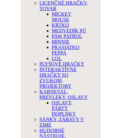
LICENČNÉ HRAČKY,
TOVAR
MICKEY
MOUSE
KRTKO
MEDVEDÍK PÚ
PAW PATROL
MINNIE
PRASIATKO
PEPPA
LOL
PLYŠOVÉ HRAČKY
INTERAKTÍVNE
HRAČKY SO
ZVUKOM,
PROJEKTORY
KARNEVAL,
PREVLEKY, OSLAVY
OSLAVY,
PÁRTY
DOPLNKY
SÁNKY, ZÁBAVY V
ZIME
HUDOBNÉ
NÁSTROJE,