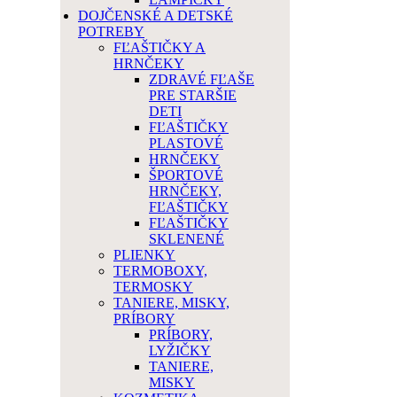
DOJČENSKÉ A DETSKÉ
POTREBY
FĽAŠTIČKY A
HRNČEKY
ZDRAVÉ FĽAŠE
PRE STARŠIE
DETI
FĽAŠTIČKY
PLASTOVÉ
HRNČEKY
ŠPORTOVÉ
HRNČEKY,
FĽAŠTIČKY
FĽAŠTIČKY
SKLENENÉ
PLIENKY
TERMOBOXY,
TERMOSKY
TANIERE, MISKY,
PRÍBORY
PRÍBORY,
LYŽIČKY
TANIERE,
MISKY