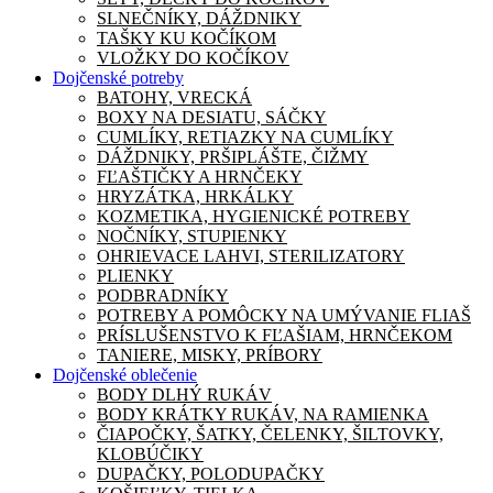
SLNEČNÍKY, DÁŽDNIKY
TAŠKY KU KOČÍKOM
VLOŽKY DO KOČÍKOV
Dojčenské potreby
BATOHY, VRECKÁ
BOXY NA DESIATU, SÁČKY
CUMLÍKY, RETIAZKY NA CUMLÍKY
DÁŽDNIKY, PRŠIPLÁŠTE, ČIŽMY
FĽAŠTIČKY A HRNČEKY
HRYZÁTKA, HRKÁLKY
KOZMETIKA, HYGIENICKÉ POTREBY
NOČNÍKY, STUPIENKY
OHRIEVACE LAHVI, STERILIZATORY
PLIENKY
PODBRADNÍKY
POTREBY A POMÔCKY NA UMÝVANIE FLIAŠ
PRÍSLUŠENSTVO K FĽAŠIAM, HRNČEKOM
TANIERE, MISKY, PRÍBORY
Dojčenské oblečenie
BODY DLHÝ RUKÁV
BODY KRÁTKY RUKÁV, NA RAMIENKA
ČIAPOČKY, ŠATKY, ČELENKY, ŠILTOVKY,
KLOBÚČIKY
DUPAČKY, POLODUPAČKY