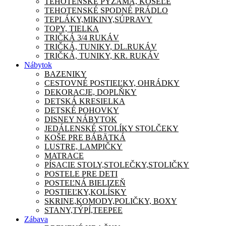
TEHOTENSKÉ PYŽAMA, KOŠEĽE
TEHOTENSKÉ SPODNÉ PRÁDLO
TEPLÁKY,MIKINY,SÚPRAVY
TOPY, TIELKA
TRIČKÁ 3/4 RUKÁV
TRIČKÁ, TUNIKY, DL.RUKÁV
TRIČKÁ, TUNIKY, KR. RUKÁV
Nábytok
BAZENIKY
CESTOVNÉ POSTIEĽKY, OHRÁDKY
DEKORACJE, DOPLŇKY
DETSKÁ KRESIELKA
DETSKÉ POHOVKY
DISNEY NÁBYTOK
JEDÁLENSKÉ STOLÍKY STOLČEKY
KOŠE PRE BÁBÄTKÁ
LUSTRE, LAMPIČKY
MATRACE
PÍSACIE STOLY,STOLEČKY,STOLIČKY
POSTELE PRE DETI
POSTEĽNÁ BIELIZEŇ
POSTIEĽKY,KOLÍSKY
SKRINE,KOMODY,POLIČKY, BOXY
STANY,TÝPÍ,TEEPEE
Zábava