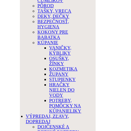
CUMLÍKOV
PÔROD
TAŠKY, VRECA
DEKY, DEČKY
BEZPEČNOSŤ,
HYGIENA
KOKONY PRE
BABATKA
KÚPANIE
VANIČKY,
KÝBLIKY
OSUŠKY,
ŽÍNKY
KOZMETIKA
ŽUPANY
STUPIENKY
HRAČKY
NIELEN DO
VODY
POTREBY,
POMÔCKY NA
KÚPANIELIKY
VÝPREDAJ, ZĽAVY,
DOPREDAJ
DOJČENSKÉ A