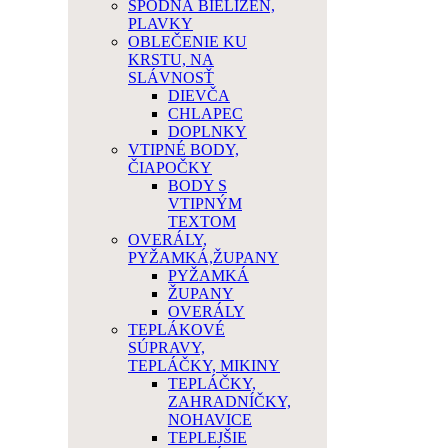
SPODNÁ BIELIZEŇ,
PLAVKY
OBLEČENIE KU
KRSTU, NA
SLÁVNOSŤ
DIEVČA
CHLAPEC
DOPLNKY
VTIPNÉ BODY,
ČIAPOČKY
BODY S
VTIPNÝM
TEXTOM
OVERÁLY,
PYŽAMKÁ,ŽUPANY
PYŽAMKÁ
ŽUPANY
OVERÁLY
TEPLÁKOVÉ
SÚPRAVY,
TEPLÁČKY, MIKINY
TEPLÁČKY,
ZAHRADNÍČKY,
NOHAVICE
TEPLEJŠIE