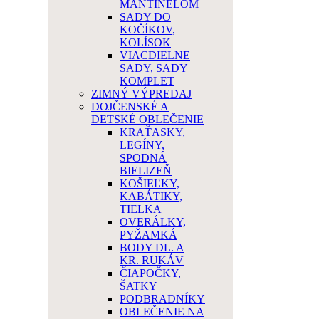
MANTINELOM
SADY DO
KOČÍKOV,
KOLÍSOK
VIACDIELNE
SADY, SADY
KOMPLET
ZIMNÝ VÝPREDAJ
DOJČENSKÉ A
DETSKÉ OBLEČENIE
KRAŤASKY,
LEGÍNY,
SPODNÁ
BIELIZEŇ
KOŠIEĽKY,
KABÁTIKY,
TIELKA
OVERÁLKY,
PYŽAMKÁ
BODY DL. A
KR. RUKÁV
ČIAPOČKY,
ŠATKY
PODBRADNÍKY
OBLEČENIE NA