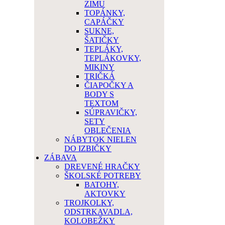
ZIMU
TOPÁNKY,
CAPÁČKY
SUKNE,
ŠATIČKY
TEPLÁKY,
TEPLÁKOVKY,
MIKINY
TRIČKÁ
ČIAPOČKY A
BODY S
TEXTOM
SÚPRAVIČKY,
SETY
OBLEČENIA
NÁBYTOK NIELEN
DO IZBIČKY
ZÁBAVA
DREVENÉ HRAČKY
ŠKOLSKÉ POTREBY
BATOHY,
AKTOVKY
TROJKOLKY,
ODSTRKAVADLA,
KOLOBEŽKY