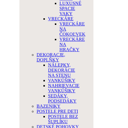
LUXUSNÉ
SPACIE
VAKY
VRECKÁRE
VRECKÁRE
NA
ČOKOĽVEK
VRECKÁRE
NA
HRAČKY
DEKORACJE,
DOPLŇKY
NÁLEPKY,
DEKORÁCIE
NA STENU
VANKÚŠIKY
NAHRIEVACIE
VANKÚŠIKY
SEDÁKY,
PODSEDÁKY
BAZENIKY
POSTELE PRE DETI
POSTELE BEZ
ŠUPLÍKU
DETSKÉ POHOVKY