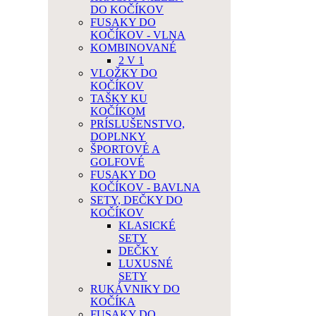
DO KOČÍKOV
FUSAKY DO
KOČÍKOV - VLNA
KOMBINOVANÉ
2 V 1
VLOŽKY DO
KOČÍKOV
TAŠKY KU
KOČÍKOM
PRÍSLUŠENSTVO,
DOPLNKY
ŠPORTOVÉ A
GOLFOVÉ
FUSAKY DO
KOČÍKOV - BAVLNA
SETY, DEČKY DO
KOČÍKOV
KLASICKÉ
SETY
DEČKY
LUXUSNÉ
SETY
RUKÁVNIKY DO
KOČÍKA
FUSAKY DO