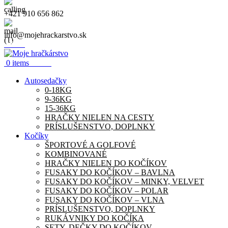
+421 910 656 862
info@mojehrackarstvo.sk
Menu
0.00
€
0
items
Autosedačky
0-18KG
9-36KG
15-36KG
HRAČKY NIELEN NA CESTY
PRÍSLUŠENSTVO, DOPLNKY
Kočíky
ŠPORTOVÉ A GOLFOVÉ
KOMBINOVANÉ
HRAČKY NIELEN DO KOČÍKOV
FUSAKY DO KOČÍKOV – BAVLNA
FUSAKY DO KOČÍKOV – MINKY, VELVET
FUSAKY DO KOČÍKOV – POLAR
FUSAKY DO KOČÍKOV – VLNA
PRÍSLUŠENSTVO, DOPLNKY
RUKÁVNIKY DO KOČÍKA
SETY, DEČKY DO KOČÍKOV