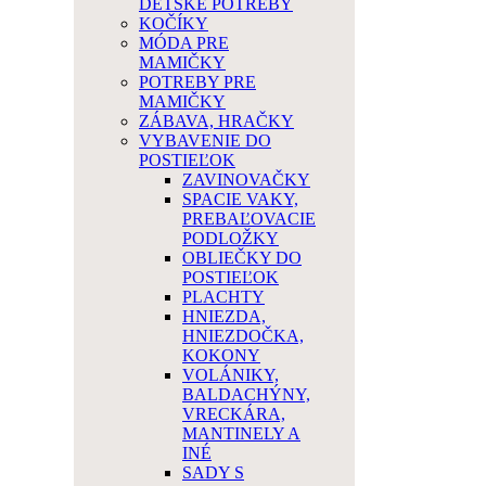
DETSKÉ POTREBY
KOČÍKY
MÓDA PRE
MAMIČKY
POTREBY PRE
MAMIČKY
ZÁBAVA, HRAČKY
VYBAVENIE DO
POSTIEĽOK
ZAVINOVAČKY
SPACIE VAKY,
PREBAĽOVACIE
PODLOŽKY
OBLIEČKY DO
POSTIEĽOK
PLACHTY
HNIEZDA,
HNIEZDOČKA,
KOKONY
VOLÁNIKY,
BALDACHÝNY,
VRECKÁRA,
MANTINELY A
INÉ
SADY S