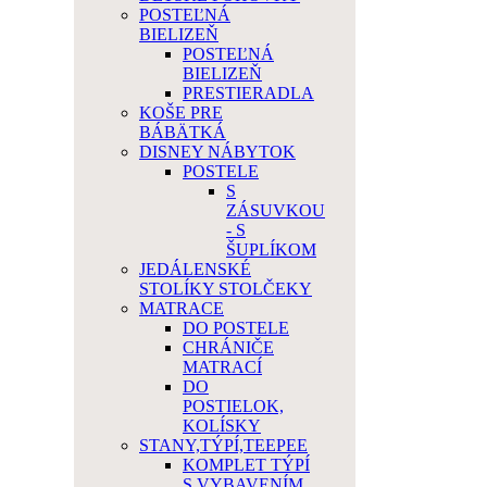
POSTEĽNÁ
BIELIZEŇ
POSTEĽNÁ
BIELIZEŇ
PRESTIERADLA
KOŠE PRE
BÁBÄTKÁ
DISNEY NÁBYTOK
POSTELE
S
ZÁSUVKOU
- S
ŠUPLÍKOM
JEDÁLENSKÉ
STOLÍKY STOLČEKY
MATRACE
DO POSTELE
CHRÁNIČE
MATRACÍ
DO
POSTIELOK,
KOLÍSKY
STANY,TÝPÍ,TEEPEE
KOMPLET TÝPÍ
S VYBAVENÍM