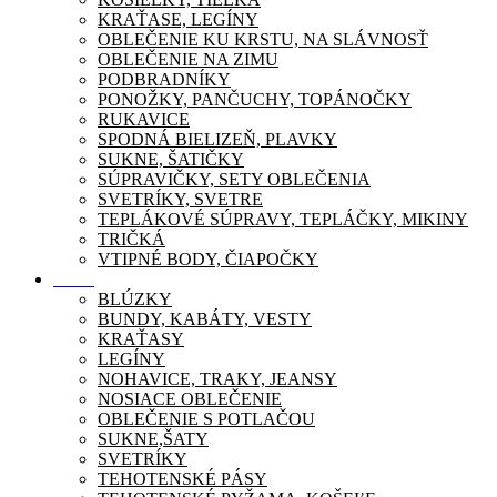
KRAŤASE, LEGÍNY
OBLEČENIE KU KRSTU, NA SLÁVNOSŤ
OBLEČENIE NA ZIMU
PODBRADNÍKY
PONOŽKY, PANČUCHY, TOPÁNOČKY
RUKAVICE
SPODNÁ BIELIZEŇ, PLAVKY
SUKNE, ŠATIČKY
SÚPRAVIČKY, SETY OBLEČENIA
SVETRÍKY, SVETRE
TEPLÁKOVÉ SÚPRAVY, TEPLÁČKY, MIKINY
TRIČKÁ
VTIPNÉ BODY, ČIAPOČKY
Móda
BLÚZKY
BUNDY, KABÁTY, VESTY
KRAŤASY
LEGÍNY
NOHAVICE, TRAKY, JEANSY
NOSIACE OBLEČENIE
OBLEČENIE S POTLAČOU
SUKNE,ŠATY
SVETRÍKY
TEHOTENSKÉ PÁSY