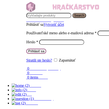
Search
Prihlásenie / Registrácia
Prihlásiť sa
Vytvoriť účet
Používateľské meno alebo e-mailová adresa
*
Heslo
*
Prihlásiť sa
Stratili ste heslo?
Zapamätať
0
Obľúbené produkty
0
Porovnaj
0
items
0.00
€
Domov
O nás
Blog
Časté otázky
Kontakt