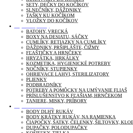
SETY, DEČKY DO KOČÍKOV
SLNEČNÍKY, DÁŽDNIKY
TAŠKY KU KOČÍKOM
VLOŽKY DO KOČÍKOV
Dojčenské potreby
BATOHY, VRECKÁ
BOXY NA DESIATU, SÁČKY
CUMLÍKY, RETIAZKY NA CUMLÍKY
DÁŽDNIKY, PRŠIPLÁŠTE, ČIŽMY
FĽAŠTIČKY A HRNČEKY
HRYZÁTKA, HRKÁLKY
KOZMETIKA, HYGIENICKÉ POTREBY
NOČNÍKY, STUPIENKY
OHRIEVACE LAHVI, STERILIZATORY
PLIENKY
PODBRADNÍKY
POTREBY A POMÔCKY NA UMÝVANIE FLIAŠ
PRÍSLUŠENSTVO K FĽAŠIAM, HRNČEKOM
TANIERE, MISKY, PRÍBORY
Dojčenské oblečenie
BODY DLHÝ RUKÁV
BODY KRÁTKY RUKÁV, NA RAMIENKA
ČIAPOČKY, ŠATKY, ČELENKY, ŠILTOVKY, KL
DUPAČKY, POLODUPAČKY
KOŠIEĽKY, TIELKA