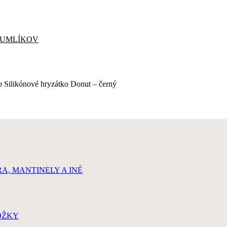
CUMLÍKOV
 Silikónové hryzátko Donut – černý
, MANTINELY A INÉ
OŽKY