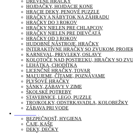
DREVENÉ HRAČKY
HOJDAČKY, HOJDACIE KONE
HRACIE DEKY, PENOVÉ PUZZLE
HRAČKY A NÁBYTOK NA ZÁHRADU
HRAČKY DO 3 ROKOV
HRAČKY NIELEN PRE CHLAPCOV
HRAČKY NIELEN PRE DIEVČATÁ
HRAČKY OD 3 ROKOV
HUDOBNÉ NÁSTROJE, HRAČKY
INTERAKTÍVNE HRAČKY SO ZVUKOM, PROJE
KARNEVAL, PREVLEKY, OSLAVY
KOLOTOČE NAD POSTIEĽKU, HRAČKY SO ZV
LEHÁTKA, CHODÍTKA
LICENČNÉ HRAČKY, TOVAR
MAĽUJEME, ČÍTAME, POZNÁVAME
PLYŠOVÉ HRAČKY
SÁNKY, ZÁBAVY V ZIME
ŠKOLSKÉ POTREBY
STAVEBNICE, LEGO, PUZZLE
TROJKOLKY, ODSTRKAVADLA, KOLOBEŽKY
ZÁBAVA PRI VODE
Pre mamičky
BEZPEČNOSŤ, HYGIENA
ČAJE, KAŠE
DEKY, DEČKY