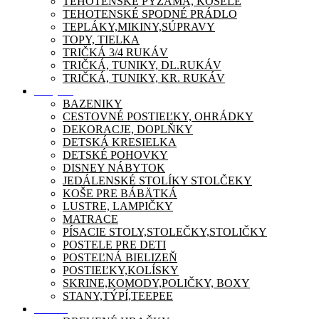
TEHOTENSKÉ PYŽAMA, KOŠEĽE
TEHOTENSKÉ SPODNÉ PRÁDLO
TEPLÁKY,MIKINY,SÚPRAVY
TOPY, TIELKA
TRIČKÁ 3/4 RUKÁV
TRIČKÁ, TUNIKY, DL.RUKÁV
TRIČKÁ, TUNIKY, KR. RUKÁV
Nábytok
BAZENIKY
CESTOVNÉ POSTIEĽKY, OHRÁDKY
DEKORACJE, DOPLŇKY
DETSKÁ KRESIELKA
DETSKÉ POHOVKY
DISNEY NÁBYTOK
JEDÁLENSKÉ STOLÍKY STOLČEKY
KOŠE PRE BÁBÄTKÁ
LUSTRE, LAMPIČKY
MATRACE
PÍSACIE STOLY,STOLEČKY,STOLIČKY
POSTELE PRE DETI
POSTEĽNÁ BIELIZEŇ
POSTIEĽKY,KOLÍSKY
SKRINE,KOMODY,POLIČKY, BOXY
STANY,TÝPÍ,TEEPEE
Zábava