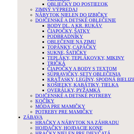
OBLIEČKY DO POSTIEĽOK
ZIMNÝ VÝPREDAJ
NÁBYTOK NIELEN DO IZBIČKY
DOJČENSKÉ A DETSKÉ OBLEČENIE
BODY DL. A KR. RUKÁV
ČIAPOČKY, ŠATKY
PODBRADNÍKY
OBLEČENIE NA ZIMU
TOPÁNKY, CAPÁČKY
SUKNE, ŠATIČKY
TEPLÁKY, TEPLÁKOVKY, MIKINY
TRIČKÁ
ČIAPOČKY A BODY S TEXTOM
SÚPRAVIČKY, SETY OBLEČENIA
KRAŤASKY, LEGÍNY, SPODNÁ BIELIZ
KOŠIEĽKY, KABÁTIKY, TIELKA
OVERÁLKY, PYŽAMKÁ
DOJČENSKÉ A DETSKÉ POTREBY
KOČÍKY
MÓDA PRE MAMIČKY
POTREBY PRE MAMIČKY
ZÁBAVA
HRAČKY A NÁBYTOK NA ZÁHRADU
HOJDAČKY, HOJDACIE KONE
HRAČKY NIELEN PRE DIEVČATÁ