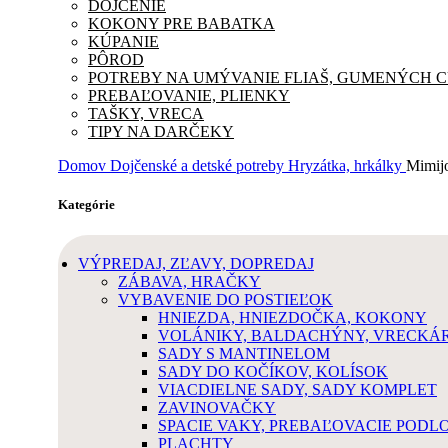
DOJČENIE
KOKONY PRE BABATKA
KÚPANIE
PÔROD
POTREBY NA UMÝVANIE FLIAŠ, GUMENÝCH 
PREBAĽOVANIE, PLIENKY
TAŠKY, VRECA
TIPY NA DARČEKY
Domov
Dojčenské a detské potreby
Hryzátka, hrkálky
Mimijo
Kategórie
VÝPREDAJ, ZĽAVY, DOPREDAJ
ZÁBAVA, HRAČKY
VYBAVENIE DO POSTIEĽOK
HNIEZDA, HNIEZDOČKA, KOKONY
VOLÁNIKY, BALDACHÝNY, VRECKÁRA
SADY S MANTINELOM
SADY DO KOČÍKOV, KOLÍSOK
VIACDIELNE SADY, SADY KOMPLET
ZAVINOVAČKY
SPACIE VAKY, PREBAĽOVACIE PODL
PLACHTY