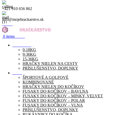
+421 910 656 862
info@mojehrackarstvo.sk
Menu
0
items
0.00
€
Autosedačky
0-18KG
9-36KG
15-36KG
HRAČKY NIELEN NA CESTY
PRÍSLUŠENSTVO, DOPLNKY
Kočíky
ŠPORTOVÉ A GOLFOVÉ
KOMBINOVANÉ
HRAČKY NIELEN DO KOČÍKOV
FUSAKY DO KOČÍKOV – BAVLNA
FUSAKY DO KOČÍKOV – MINKY, VELVET
FUSAKY DO KOČÍKOV – POLAR
FUSAKY DO KOČÍKOV – VLNA
PRÍSLUŠENSTVO, DOPLNKY
RUKÁVNIKY DO KOČÍKA