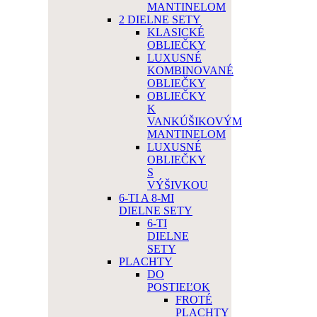
MANTINELOM
2 DIELNE SETY
KLASICKÉ
OBLIEČKY
LUXUSNÉ
KOMBINOVANÉ
OBLIEČKY
OBLIEČKY
K
VANKÚŠIKOVÝM
MANTINELOM
LUXUSNÉ
OBLIEČKY
S
VÝŠIVKOU
6-TI A 8-MI
DIELNE SETY
6-TI
DIELNE
SETY
PLACHTY
DO
POSTIEĽOK
FROTÉ
PLACHTY