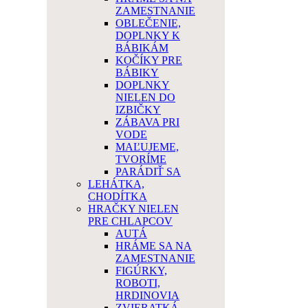
ZAMESTNANIE
OBLEČENIE,
DOPLNKY K
BÁBIKÁM
KOČÍKY PRE
BÁBIKY
DOPLNKY
NIELEN DO
IZBIČKY
ZÁBAVA PRI
VODE
MAĽUJEME,
TVORÍME
PARÁDIŤ SA
LEHÁTKA,
CHODÍTKA
HRAČKY NIELEN
PRE CHLAPCOV
AUTÁ
HRÁME SA NA
ZAMESTNANIE
FIGÚRKY,
ROBOTI,
HRDINOVIA
ZVIERATKÁ,