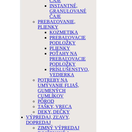
ČAJE
INSTANTNÉ,
GRANULOVANÉ
ČAJE
PREBAĽOVANIE,
PLIENKY
KOZMETIKA
PREBAĽOVACIE
PODLOŽKY
PLIENKY
POŤAHY NA
PREBAĽOVACIE
PODLOŽKY
PRÍSLUŠENSTVO,
VEDIERKA
POTREBY NA
UMÝVANIE FLIAŠ,
GUMENÝCH
CUMLÍKOV
PÔROD
TAŠKY, VRECA
DEKY, DEČKY
VÝPREDAJ, ZĽAVY,
DOPREDAJ
ZIMNÝ VÝPREDAJ