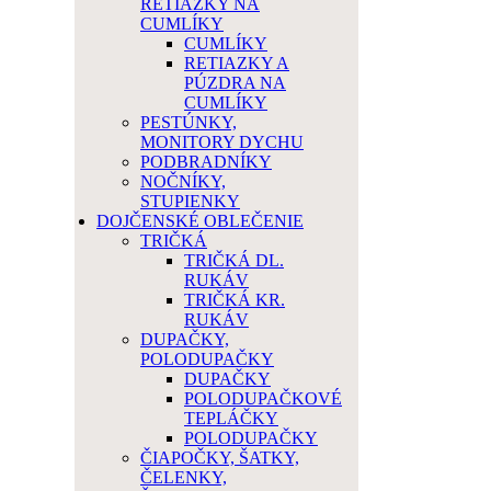
RETIAZKY NA
CUMLÍKY
CUMLÍKY
RETIAZKY A
PÚZDRA NA
CUMLÍKY
PESTÚNKY,
MONITORY DYCHU
PODBRADNÍKY
NOČNÍKY,
STUPIENKY
DOJČENSKÉ OBLEČENIE
TRIČKÁ
TRIČKÁ DL.
RUKÁV
TRIČKÁ KR.
RUKÁV
DUPAČKY,
POLODUPAČKY
DUPAČKY
POLODUPAČKOVÉ
TEPLÁČKY
POLODUPAČKY
ČIAPOČKY, ŠATKY,
ČELENKY,