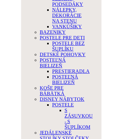
PODSEDÁKY
NÁLEPKY,
DEKORÁCIE
NA STENU
VANKÚŠIKY
BAZENIKY
POSTELE PRE DETI
POSTELE BEZ
ŠUPLÍKU
DETSKÉ POHOVKY
POSTEĽNÁ
BIELIZEŇ
PRESTIERADLA
POSTEĽNÁ
BIELIZEŇ
KOŠE PRE
BÁBÄTKÁ
DISNEY NÁBYTOK
POSTELE
S
ZÁSUVKOU
- S
ŠUPLÍKOM
JEDÁLENSKÉ
STOLÍKY STOLČEKY