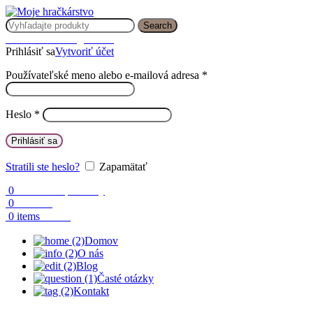
Search
Prihlásenie / Registrácia
Prihlásiť sa
Vytvoriť účet
Používateľské meno alebo e-mailová adresa
*
Heslo
*
Prihlásiť sa
Stratili ste heslo?
Zapamätať
0
Obľúbené produkty
0
Porovnaj
0.00
€
0
items
Domov
O nás
Blog
Časté otázky
Kontakt