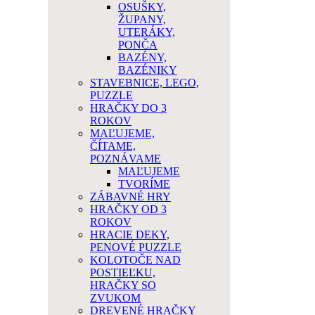
OSUŠKY,
ŽUPANY,
UTERÁKY,
PONČA
BAZÉNY,
BAZÉNIKY
STAVEBNICE, LEGO,
PUZZLE
HRAČKY DO 3
ROKOV
MAĽUJEME,
ČÍTAME,
POZNÁVAME
MAĽUJEME
TVORÍME
ZÁBAVNÉ HRY
HRAČKY OD 3
ROKOV
HRACIE DEKY,
PENOVÉ PUZZLE
KOLOTOČE NAD
POSTIEĽKU,
HRAČKY SO
ZVUKOM
DREVENÉ HRAČKY