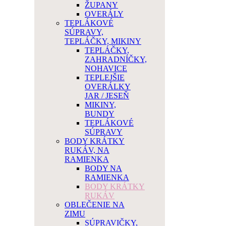
ŽUPANY
OVERÁLY
TEPLÁKOVÉ
SÚPRAVY,
TEPLÁČKY, MIKINY
TEPLÁČKY,
ZAHRADNÍČKY,
NOHAVICE
TEPLEJŠIE
OVERÁLKY
JAR / JESEŇ
MIKINY,
BUNDY
TEPLÁKOVÉ
SÚPRAVY
BODY KRÁTKY
RUKÁV, NA
RAMIENKA
BODY NA
RAMIENKA
BODY KRÁTKY
RUKÁV
OBLEČENIE NA
ZIMU
SÚPRAVIČKY,