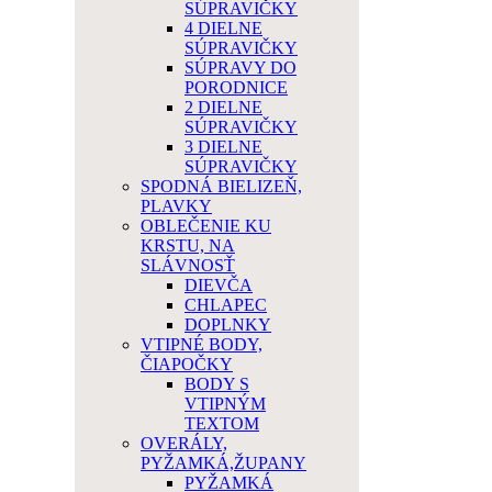
SÚPRAVIČKY
4 DIELNE
SÚPRAVIČKY
SÚPRAVY DO
PORODNICE
2 DIELNE
SÚPRAVIČKY
3 DIELNE
SÚPRAVIČKY
SPODNÁ BIELIZEŇ,
PLAVKY
OBLEČENIE KU
KRSTU, NA
SLÁVNOSŤ
DIEVČA
CHLAPEC
DOPLNKY
VTIPNÉ BODY,
ČIAPOČKY
BODY S
VTIPNÝM
TEXTOM
OVERÁLY,
PYŽAMKÁ,ŽUPANY
PYŽAMKÁ