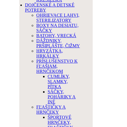
DOJČENSKÉ A DETSKÉ
POTREBY
OHRIEVACE LAHVI,
STERILIZATORY
BOXY NA DESIATU,
SÁČKY
BATOHY, VRECKÁ
DÁŽDNIKY,
PRŠIPLÁŠTE, ČIŽMY
HRYZÁTKA,
HRKÁLKY
PRÍSLUŠENSTVO K
FĽAŠIAM,
HRNČEKOM
CUMLÍKY,
SLAMKY,
PÍTKA
SÁČKY,
POHÁRIKY A
INÉ
FĽAŠTIČKY A
HRNČEKY
ŠPORTOVÉ
HRNČEKY,