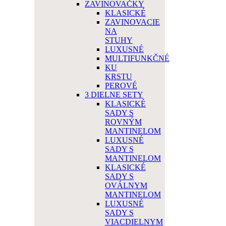
ZAVINOVAČKY
KLASICKÉ
ZAVINOVACIE
NA
STUHY
LUXUSNÉ
MULTIFUNKČNÉ
KU
KRSTU
PEROVÉ
3 DIELNE SETY
KLASICKÉ
SADY S
ROVNÝM
MANTINELOM
LUXUSNÉ
SADY S
MANTINELOM
KLASICKÉ
SADY S
OVÁLNYM
MANTINELOM
LUXUSNÉ
SADY S
VIACDIELNYM