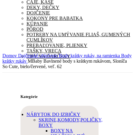
ČAJE, KAŠE
DEKY, DEČKY
DOJČENIE
KOKONY PRE BABATKA
KÚPANIE
PÔROD
POTREBY NA UMÝVANIE FLIAŠ, GUMENÝCH
CUMLÍKOV
PREBAĽOVANIE, PLIENKY
TAŠKY, VRECA
Domov
Dojčenské oblečenie
Body krátky rukáv, na ramienka
Body
TIPY NA DARČEKY
krátky rukáv
MBaby Bavlnené body s krátkym rukávom, Sloníča
So Cute, bielo/červené, veľ. 62
Kategórie
NÁBYTOK DO IZBIČKY
SKRINE,KOMODY,POLIČKY,
BOXY
BOXY NA