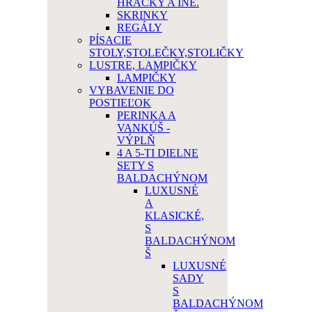
HRAČKY A INÉ.
SKRINKY
REGÁLY
PÍSACIE
STOLY,STOLEČKY,STOLIČKY
LUSTRE, LAMPIČKY
LAMPIČKY
VYBAVENIE DO
POSTIEĽOK
PERINKA A
VANKÚŠ -
VÝPLŇ
4 A 5-TI DIELNE
SETY S
BALDACHÝNOM
LUXUSNÉ
A
KLASICKÉ,
S
BALDACHÝNOM
Š
LUXUSNÉ
SADY
S
BALDACHÝNOM