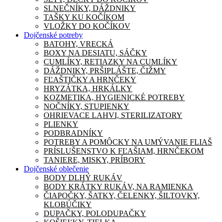
SLNEČNÍKY, DÁŽDNIKY
TAŠKY KU KOČÍKOM
VLOŽKY DO KOČÍKOV
Dojčenské potreby
BATOHY, VRECKÁ
BOXY NA DESIATU, SÁČKY
CUMLÍKY, RETIAZKY NA CUMLÍKY
DÁŽDNIKY, PRŠIPLÁŠTE, ČIŽMY
FĽAŠTIČKY A HRNČEKY
HRYZÁTKA, HRKÁLKY
KOZMETIKA, HYGIENICKÉ POTREBY
NOČNÍKY, STUPIENKY
OHRIEVACE LAHVI, STERILIZATORY
PLIENKY
PODBRADNÍKY
POTREBY A POMÔCKY NA UMÝVANIE FLIAŠ
PRÍSLUŠENSTVO K FĽAŠIAM, HRNČEKOM
TANIERE, MISKY, PRÍBORY
Dojčenské oblečenie
BODY DLHÝ RUKÁV
BODY KRÁTKY RUKÁV, NA RAMIENKA
ČIAPOČKY, ŠATKY, ČELENKY, ŠILTOVKY,
KLOBÚČIKY
DUPAČKY, POLODUPAČKY