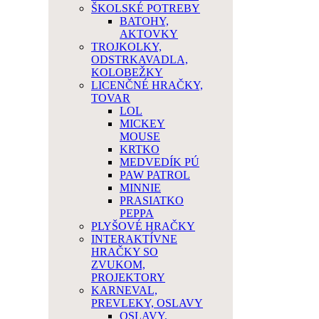
ŠKOLSKÉ POTREBY
BATOHY,
AKTOVKY
TROJKOLKY,
ODSTRKAVADLA,
KOLOBEŽKY
LICENČNÉ HRAČKY,
TOVAR
LOL
MICKEY
MOUSE
KRTKO
MEDVEDÍK PÚ
PAW PATROL
MINNIE
PRASIATKO
PEPPA
PLYŠOVÉ HRAČKY
INTERAKTÍVNE
HRAČKY SO
ZVUKOM,
PROJEKTORY
KARNEVAL,
PREVLEKY, OSLAVY
OSLAVY,