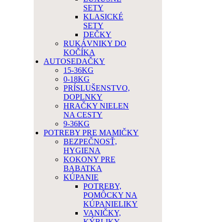
SETY
KLASICKÉ
SETY
DEČKY
RUKÁVNIKY DO
KOČÍKA
AUTOSEDAČKY
15-36KG
0-18KG
PRÍSLUŠENSTVO,
DOPLNKY
HRAČKY NIELEN
NA CESTY
9-36KG
POTREBY PRE MAMIČKY
BEZPEČNOSŤ,
HYGIENA
KOKONY PRE
BABATKA
KÚPANIE
POTREBY,
POMÔCKY NA
KÚPANIELIKY
VANIČKY,
KÝBLIKY