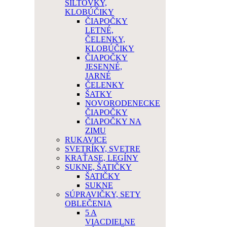
ŠILTOVKY,
KLOBÚČIKY
ČIAPOČKY
LETNÉ,
ČELENKY,
KLOBÚČIKY
ČIAPOČKY
JESENNÉ,
JARNÉ
ČELENKY
ŠATKY
NOVORODENECKE
ČIAPOČKY
ČIAPOČKY NA
ZIMU
RUKAVICE
SVETRÍKY, SVETRE
KRAŤASE, LEGÍNY
SUKNE, ŠATIČKY
ŠATIČKY
SUKNE
SÚPRAVIČKY, SETY
OBLEČENIA
5 A
VIACDIELNE