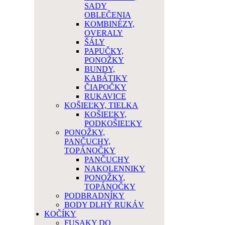
SADY
OBLEČENIA
KOMBINÉZY,
OVERALY
ŠÁLY
PAPUČKY,
PONOŽKY
BUNDY,
KABÁTIKY
ČIAPOČKY
RUKAVICE
KOŠIEĽKY, TIELKA
KOŠIEĽKY,
PODKOŠIEĽKY
PONOŽKY,
PANČUCHY,
TOPÁNOČKY
PANČUCHY
NAKOLENNIKY
PONOŽKY,
TOPÁNOČKY
PODBRADNÍKY
BODY DLHÝ RUKÁV
KOČÍKY
FUSAKY DO