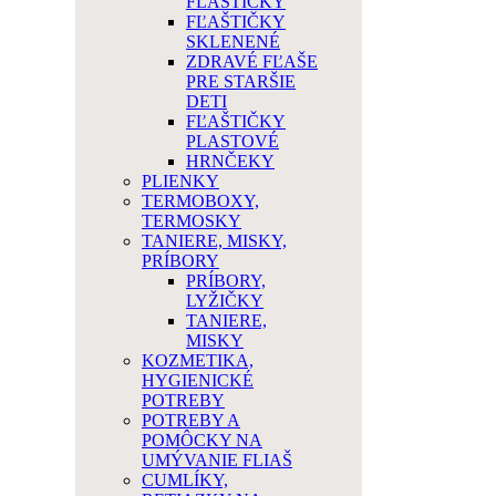
FĽAŠTIČKY
FĽAŠTIČKY
SKLENENÉ
ZDRAVÉ FĽAŠE
PRE STARŠIE
DETI
FĽAŠTIČKY
PLASTOVÉ
HRNČEKY
PLIENKY
TERMOBOXY,
TERMOSKY
TANIERE, MISKY,
PRÍBORY
PRÍBORY,
LYŽIČKY
TANIERE,
MISKY
KOZMETIKA,
HYGIENICKÉ
POTREBY
POTREBY A
POMÔCKY NA
UMÝVANIE FLIAŠ
CUMLÍKY,