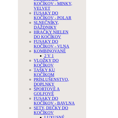
KOČÍKOV - MINKY,
VELVET
FUSAKY DO
KOČÍKOV - POLAR
SLNEČNÍKY,
DÁŽDNIKY
HRAČKY NIELEN
DO KOČÍKOV
FUSAKY DO
KOČÍKOV - VLNA
KOMBINOVANÉ
2 V 1
VLOŽKY DO
KOČÍKOV
TAŠKY KU
KOČÍKOM
PRÍSLUŠENSTVO,
DOPLNKY
ŠPORTOVÉ A
GOLFOVÉ
FUSAKY DO
KOČÍKOV - BAVLNA
SETY, DEČKY DO
KOČÍKOV
LUXUSNÉ