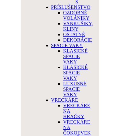
Š
PRÍSLUŠENSTVO
OZDOBNÉ
VOLÁNIKY
VANKÚŠIKY,
KLINY
OSTATNÉ
DEKORÁCIE
SPACIE VAKY
KLASICKÉ
SPACIE
VAKY
KLASICKÉ
SPACIE
VAKY
LUXUSNÉ
SPACIE
VAKY
VRECKÁRE
VRECKÁRE
NA
HRAČKY
VRECKÁRE
NA
ČOKOĽVEK