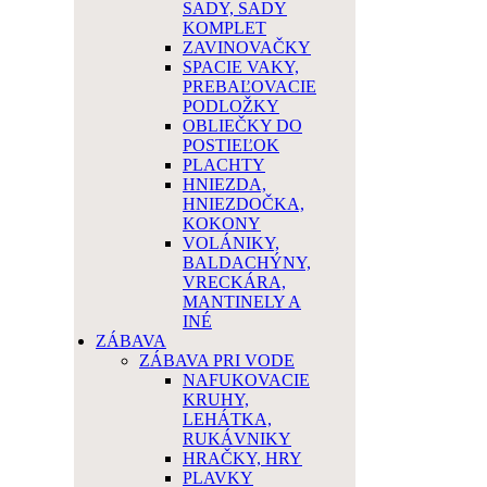
SADY, SADY
KOMPLET
ZAVINOVAČKY
SPACIE VAKY,
PREBAĽOVACIE
PODLOŽKY
OBLIEČKY DO
POSTIEĽOK
PLACHTY
HNIEZDA,
HNIEZDOČKA,
KOKONY
VOLÁNIKY,
BALDACHÝNY,
VRECKÁRA,
MANTINELY A
INÉ
ZÁBAVA
ZÁBAVA PRI VODE
NAFUKOVACIE
KRUHY,
LEHÁTKA,
RUKÁVNIKY
HRAČKY, HRY
PLAVKY