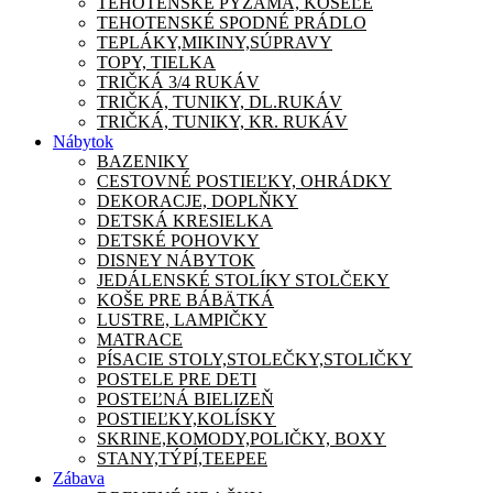
TEHOTENSKÉ PYŽAMA, KOŠEĽE
TEHOTENSKÉ SPODNÉ PRÁDLO
TEPLÁKY,MIKINY,SÚPRAVY
TOPY, TIELKA
TRIČKÁ 3/4 RUKÁV
TRIČKÁ, TUNIKY, DL.RUKÁV
TRIČKÁ, TUNIKY, KR. RUKÁV
Nábytok
BAZENIKY
CESTOVNÉ POSTIEĽKY, OHRÁDKY
DEKORACJE, DOPLŇKY
DETSKÁ KRESIELKA
DETSKÉ POHOVKY
DISNEY NÁBYTOK
JEDÁLENSKÉ STOLÍKY STOLČEKY
KOŠE PRE BÁBÄTKÁ
LUSTRE, LAMPIČKY
MATRACE
PÍSACIE STOLY,STOLEČKY,STOLIČKY
POSTELE PRE DETI
POSTEĽNÁ BIELIZEŇ
POSTIEĽKY,KOLÍSKY
SKRINE,KOMODY,POLIČKY, BOXY
STANY,TÝPÍ,TEEPEE
Zábava