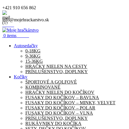
+421 910 656 862
info@mojehrackarstvo.sk
Menu
0.00
€
0
items
Autosedačky
0-18KG
9-36KG
15-36KG
HRAČKY NIELEN NA CESTY
PRÍSLUŠENSTVO, DOPLNKY
Kočíky
ŠPORTOVÉ A GOLFOVÉ
KOMBINOVANÉ
HRAČKY NIELEN DO KOČÍKOV
FUSAKY DO KOČÍKOV – BAVLNA
FUSAKY DO KOČÍKOV – MINKY, VELVET
FUSAKY DO KOČÍKOV – POLAR
FUSAKY DO KOČÍKOV – VLNA
PRÍSLUŠENSTVO, DOPLNKY
RUKÁVNIKY DO KOČÍKA
SETY, DEČKY DO KOČÍKOV