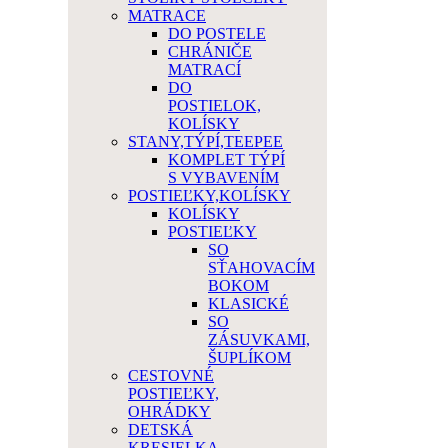
MATRACE
DO POSTELE
CHRÁNIČE
MATRACÍ
DO
POSTIELOK,
KOLÍSKY
STANY,TÝPÍ,TEEPEE
KOMPLET TÝPÍ
S VYBAVENÍM
POSTIEĽKY,KOLÍSKY
KOLÍSKY
POSTIEĽKY
SO
SŤAHOVACÍM
BOKOM
KLASICKÉ
SO
ZÁSUVKAMI,
ŠUPLÍKOM
CESTOVNÉ
POSTIEĽKY,
OHRÁDKY
DETSKÁ
KRESIELKA