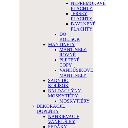
NEPREMOKAVÉ
PLACHTY
JERSEY
PLACHTY
BAVLNENÉ
PLACHTY
DO
KOLÍSOK
MANTINELY
MANTINELY
ROVNÉ
PLETENÉ
COPY
VANKÚŠIKOVÉ
MANTINELY
SADY DO
KOLÍSOK
BALDACHÝNY,
MOSKYTIÉRY
MOSKYTIÉRY
DEKORACJE,
DOPLŇKY
NAHRIEVACIE
VANKÚŠIKY
SEDÁKY,