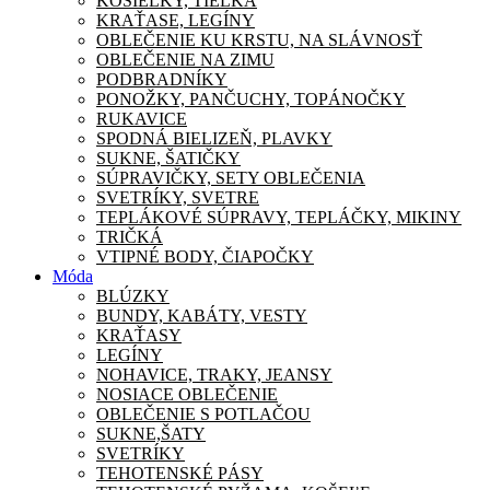
KOŠIEĽKY, TIELKA
KRAŤASE, LEGÍNY
OBLEČENIE KU KRSTU, NA SLÁVNOSŤ
OBLEČENIE NA ZIMU
PODBRADNÍKY
PONOŽKY, PANČUCHY, TOPÁNOČKY
RUKAVICE
SPODNÁ BIELIZEŇ, PLAVKY
SUKNE, ŠATIČKY
SÚPRAVIČKY, SETY OBLEČENIA
SVETRÍKY, SVETRE
TEPLÁKOVÉ SÚPRAVY, TEPLÁČKY, MIKINY
TRIČKÁ
VTIPNÉ BODY, ČIAPOČKY
Móda
BLÚZKY
BUNDY, KABÁTY, VESTY
KRAŤASY
LEGÍNY
NOHAVICE, TRAKY, JEANSY
NOSIACE OBLEČENIE
OBLEČENIE S POTLAČOU
SUKNE,ŠATY
SVETRÍKY
TEHOTENSKÉ PÁSY