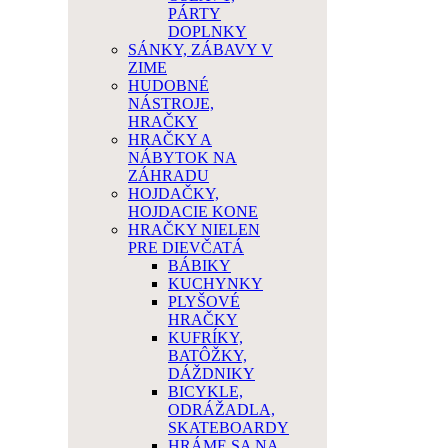
PÁRTY
DOPLNKY
SÁNKY, ZÁBAVY V
ZIME
HUDOBNÉ
NÁSTROJE,
HRAČKY
HRAČKY A
NÁBYTOK NA
ZÁHRADU
HOJDAČKY,
HOJDACIE KONE
HRAČKY NIELEN
PRE DIEVČATÁ
BÁBIKY
KUCHYNKY
PLYŠOVÉ
HRAČKY
KUFRÍKY,
BATÔŽKY,
DÁŽDNIKY
BICYKLE,
ODRÁŽADLA,
SKATEBOARDY
HRÁME SA NA