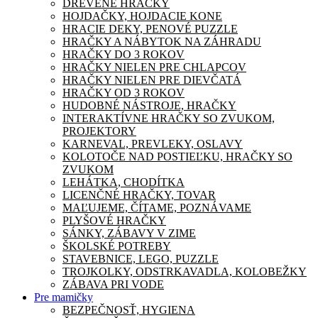
DREVENÉ HRAČKY
HOJDAČKY, HOJDACIE KONE
HRACIE DEKY, PENOVÉ PUZZLE
HRAČKY A NÁBYTOK NA ZÁHRADU
HRAČKY DO 3 ROKOV
HRAČKY NIELEN PRE CHLAPCOV
HRAČKY NIELEN PRE DIEVČATÁ
HRAČKY OD 3 ROKOV
HUDOBNÉ NÁSTROJE, HRAČKY
INTERAKTÍVNE HRAČKY SO ZVUKOM,
PROJEKTORY
KARNEVAL, PREVLEKY, OSLAVY
KOLOTOČE NAD POSTIEĽKU, HRAČKY SO
ZVUKOM
LEHÁTKA, CHODÍTKA
LICENČNÉ HRAČKY, TOVAR
MAĽUJEME, ČÍTAME, POZNÁVAME
PLYŠOVÉ HRAČKY
SÁNKY, ZÁBAVY V ZIME
ŠKOLSKÉ POTREBY
STAVEBNICE, LEGO, PUZZLE
TROJKOLKY, ODSTRKAVADLA, KOLOBEŽKY
ZÁBAVA PRI VODE
Pre mamičky
BEZPEČNOSŤ, HYGIENA