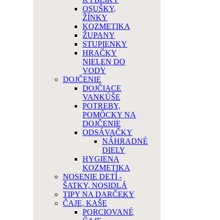
OSUŠKY,
ŽÍNKY
KOZMETIKA
ŽUPANY
STUPIENKY
HRAČKY
NIELEN DO
VODY
DOJČENIE
DOJČIACE
VANKÚŠE
POTREBY,
POMÔCKY NA
DOJČENIE
ODSÁVAČKY
NÁHRADNÉ
DIELY
HYGIENA
KOZMETIKA
NOSENIE DETÍ -
ŠATKY, NOSIDLÁ
TIPY NA DARČEKY
ČAJE, KAŠE
PORCIOVANÉ