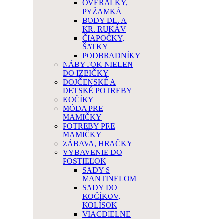
OVERÁLKY,
PYŽAMKÁ
BODY DL. A
KR. RUKÁV
ČIAPOČKY,
ŠATKY
PODBRADNÍKY
NÁBYTOK NIELEN
DO IZBIČKY
DOJČENSKÉ A
DETSKÉ POTREBY
KOČÍKY
MÓDA PRE
MAMIČKY
POTREBY PRE
MAMIČKY
ZÁBAVA, HRAČKY
VYBAVENIE DO
POSTIEĽOK
SADY S
MANTINELOM
SADY DO
KOČÍKOV,
KOLÍSOK
VIACDIELNE