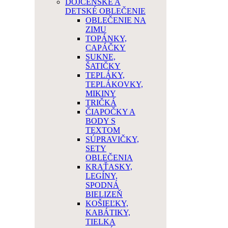
DOJČENSKÉ A
DETSKÉ OBLEČENIE
OBLEČENIE NA
ZIMU
TOPÁNKY,
CAPÁČKY
SUKNE,
ŠATIČKY
TEPLÁKY,
TEPLÁKOVKY,
MIKINY
TRIČKÁ
ČIAPOČKY A
BODY S
TEXTOM
SÚPRAVIČKY,
SETY
OBLEČENIA
KRAŤASKY,
LEGÍNY,
SPODNÁ
BIELIZEŇ
KOŠIEĽKY,
KABÁTIKY,
TIELKA