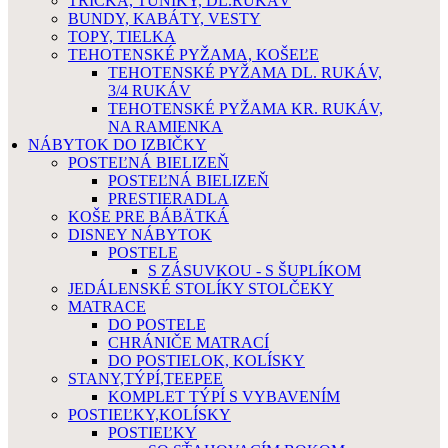
TRIČKÁ, TUNIKY, DL.RUKÁV
BUNDY, KABÁTY, VESTY
TOPY, TIELKA
TEHOTENSKÉ PYŽAMA, KOŠEĽE
TEHOTENSKÉ PYŽAMA DL. RUKÁV,
3/4 RUKÁV
TEHOTENSKÉ PYŽAMA KR. RUKÁV,
NA RAMIENKA
NÁBYTOK DO IZBIČKY
POSTEĽNÁ BIELIZEŇ
POSTEĽNÁ BIELIZEŇ
PRESTIERADLA
KOŠE PRE BÁBÄTKÁ
DISNEY NÁBYTOK
POSTELE
S ZÁSUVKOU - S ŠUPLÍKOM
JEDÁLENSKÉ STOLÍKY STOLČEKY
MATRACE
DO POSTELE
CHRÁNIČE MATRACÍ
DO POSTIELOK, KOLÍSKY
STANY,TÝPÍ,TEEPEE
KOMPLET TÝPÍ S VYBAVENÍM
POSTIEĽKY,KOLÍSKY
POSTIEĽKY