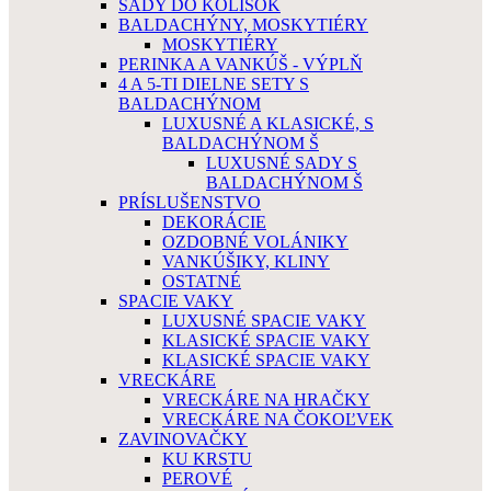
SADY DO KOLÍSOK
BALDACHÝNY, MOSKYTIÉRY
MOSKYTIÉRY
PERINKA A VANKÚŠ - VÝPLŇ
4 A 5-TI DIELNE SETY S
BALDACHÝNOM
LUXUSNÉ A KLASICKÉ, S
BALDACHÝNOM Š
LUXUSNÉ SADY S
BALDACHÝNOM Š
PRÍSLUŠENSTVO
DEKORÁCIE
OZDOBNÉ VOLÁNIKY
VANKÚŠIKY, KLINY
OSTATNÉ
SPACIE VAKY
LUXUSNÉ SPACIE VAKY
KLASICKÉ SPACIE VAKY
KLASICKÉ SPACIE VAKY
VRECKÁRE
VRECKÁRE NA HRAČKY
VRECKÁRE NA ČOKOĽVEK
ZAVINOVAČKY
KU KRSTU
PEROVÉ