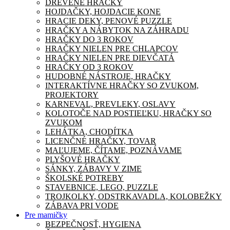
DREVENÉ HRAČKY
HOJDAČKY, HOJDACIE KONE
HRACIE DEKY, PENOVÉ PUZZLE
HRAČKY A NÁBYTOK NA ZÁHRADU
HRAČKY DO 3 ROKOV
HRAČKY NIELEN PRE CHLAPCOV
HRAČKY NIELEN PRE DIEVČATÁ
HRAČKY OD 3 ROKOV
HUDOBNÉ NÁSTROJE, HRAČKY
INTERAKTÍVNE HRAČKY SO ZVUKOM,
PROJEKTORY
KARNEVAL, PREVLEKY, OSLAVY
KOLOTOČE NAD POSTIEĽKU, HRAČKY SO
ZVUKOM
LEHÁTKA, CHODÍTKA
LICENČNÉ HRAČKY, TOVAR
MAĽUJEME, ČÍTAME, POZNÁVAME
PLYŠOVÉ HRAČKY
SÁNKY, ZÁBAVY V ZIME
ŠKOLSKÉ POTREBY
STAVEBNICE, LEGO, PUZZLE
TROJKOLKY, ODSTRKAVADLA, KOLOBEŽKY
ZÁBAVA PRI VODE
Pre mamičky
BEZPEČNOSŤ, HYGIENA