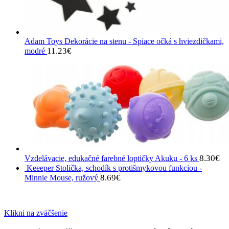
Adam Toys Dekorácie na stenu - Spiace očká s hviezdičkami,
11.23
€
modré
8.30
€
Vzdelávacie, edukačné farebné loptičky Akuku - 6 ks
Keeeper Stolička, schodík s protišmykovou funkciou -
8.69
€
Minnie Mouse, ružový
Klikni na zväčšenie