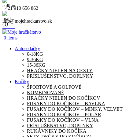
+421 910 656 862
info@mojehrackarstvo.sk
Menu
0.00
€
0
items
Autosedačky
0-18KG
9-36KG
15-36KG
HRAČKY NIELEN NA CESTY
PRÍSLUŠENSTVO, DOPLNKY
Kočíky
ŠPORTOVÉ A GOLFOVÉ
KOMBINOVANÉ
HRAČKY NIELEN DO KOČÍKOV
FUSAKY DO KOČÍKOV – BAVLNA
FUSAKY DO KOČÍKOV – MINKY, VELVET
FUSAKY DO KOČÍKOV – POLAR
FUSAKY DO KOČÍKOV – VLNA
PRÍSLUŠENSTVO, DOPLNKY
RUKÁVNIKY DO KOČÍKA
SETY, DEČKY DO KOČÍKOV