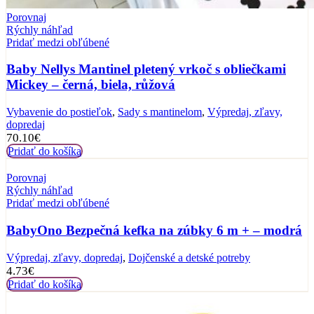
Porovnaj
Rýchly náhľad
Pridať medzi obľúbené
Baby Nellys Mantinel pletený vrkoč s obliečkami
Mickey – černá, biela, růžová
Vybavenie do postieľok
,
Sady s mantinelom
,
Výpredaj, zľavy,
dopredaj
70.10
€
Pridať do košíka
Porovnaj
Rýchly náhľad
Pridať medzi obľúbené
BabyOno Bezpečná kefka na zúbky 6 m + – modrá
Výpredaj, zľavy, dopredaj
,
Dojčenské a detské potreby
4.73
€
Pridať do košíka