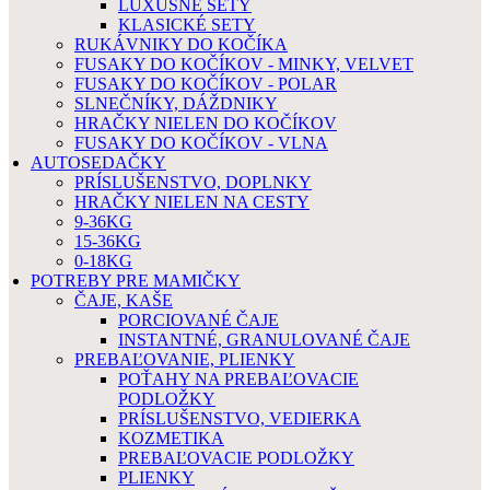
LUXUSNÉ SETY
KLASICKÉ SETY
RUKÁVNIKY DO KOČÍKA
FUSAKY DO KOČÍKOV - MINKY, VELVET
FUSAKY DO KOČÍKOV - POLAR
SLNEČNÍKY, DÁŽDNIKY
HRAČKY NIELEN DO KOČÍKOV
FUSAKY DO KOČÍKOV - VLNA
AUTOSEDAČKY
PRÍSLUŠENSTVO, DOPLNKY
HRAČKY NIELEN NA CESTY
9-36KG
15-36KG
0-18KG
POTREBY PRE MAMIČKY
ČAJE, KAŠE
PORCIOVANÉ ČAJE
INSTANTNÉ, GRANULOVANÉ ČAJE
PREBAĽOVANIE, PLIENKY
POŤAHY NA PREBAĽOVACIE
PODLOŽKY
PRÍSLUŠENSTVO, VEDIERKA
KOZMETIKA
PREBAĽOVACIE PODLOŽKY
PLIENKY