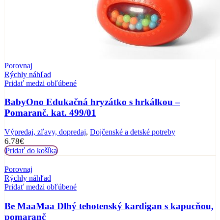
Porovnaj
Rýchly náhľad
Pridať medzi obľúbené
BabyOno Edukačná hryzátko s hrkálkou –
Pomaranč. kat. 499/01
Výpredaj, zľavy, dopredaj
,
Dojčenské a detské potreby
6.78
€
Pridať do košíka
Porovnaj
Rýchly náhľad
Pridať medzi obľúbené
Be MaaMaa Dlhý tehotenský kardigan s kapucňou,
pomaranč