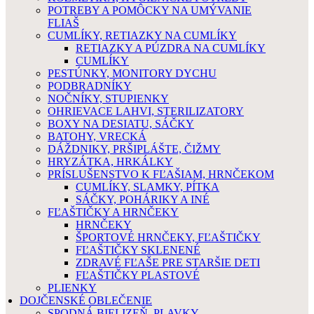
POTREBY A POMÔCKY NA UMÝVANIE
FLIAŠ
CUMLÍKY, RETIAZKY NA CUMLÍKY
RETIAZKY A PÚZDRA NA CUMLÍKY
CUMLÍKY
PESTÚNKY, MONITORY DYCHU
PODBRADNÍKY
NOČNÍKY, STUPIENKY
OHRIEVACE LAHVI, STERILIZATORY
BOXY NA DESIATU, SÁČKY
BATOHY, VRECKÁ
DÁŽDNIKY, PRŠIPLÁŠTE, ČIŽMY
HRYZÁTKA, HRKÁLKY
PRÍSLUŠENSTVO K FĽAŠIAM, HRNČEKOM
CUMLÍKY, SLAMKY, PÍTKA
SÁČKY, POHÁRIKY A INÉ
FĽAŠTIČKY A HRNČEKY
HRNČEKY
ŠPORTOVÉ HRNČEKY, FĽAŠTIČKY
FĽAŠTIČKY SKLENENÉ
ZDRAVÉ FĽAŠE PRE STARŠIE DETI
FĽAŠTIČKY PLASTOVÉ
PLIENKY
DOJČENSKÉ OBLEČENIE
SPODNÁ BIELIZEŇ, PLAVKY