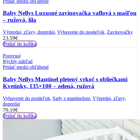
Pridať medzi obľúbené
Baby Nellys Luxusné zavinovačka vaflová s mašľou
– ružová, lila
Výpredaj, zľavy, dopredaj
,
Vybavenie do postieľok
,
Zavinovačky
23.59
€
Pridať do košíka
Porovnaj
Rýchly náhľad
Pridať medzi obľúbené
Baby Nellys Mantinel pletený vrkoč s obliečkami
Kvetinky, 135×100 – zelená, ružová
Vybavenie do postieľok
,
Sady s mantinelom
,
Výpredaj, zľavy,
dopredaj
70.10
€
Pridať do košíka