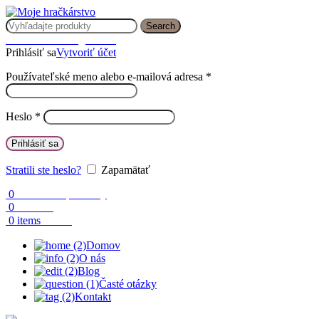
Search
Prihlásenie / Registrácia
Prihlásiť sa
Vytvoriť účet
Používateľské meno alebo e-mailová adresa
*
Heslo
*
Prihlásiť sa
Stratili ste heslo?
Zapamätať
0
Obľúbené produkty
0
Porovnaj
0.00
€
0
items
Domov
O nás
Blog
Časté otázky
Kontakt