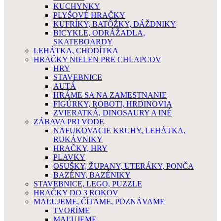
KUCHYNKY
PLYŠOVÉ HRAČKY
KUFRÍKY, BATÔŽKY, DÁŽDNIKY
BICYKLE, ODRÁŽADLA,
SKATEBOARDY
LEHÁTKA, CHODÍTKA
HRAČKY NIELEN PRE CHLAPCOV
HRY
STAVEBNICE
AUTÁ
HRÁME SA NA ZAMESTNANIE
FIGÚRKY, ROBOTI, HRDINOVIA
ZVIERATKÁ, DINOSAURY A INÉ
ZÁBAVA PRI VODE
NAFUKOVACIE KRUHY, LEHÁTKA,
RUKÁVNIKY
HRAČKY, HRY
PLAVKY
OSUŠKY, ŽUPANY, UTERÁKY, PONČA
BAZÉNY, BAZÉNIKY
STAVEBNICE, LEGO, PUZZLE
HRAČKY DO 3 ROKOV
MAĽUJEME, ČÍTAME, POZNÁVAME
TVORÍME
MAĽUJEME