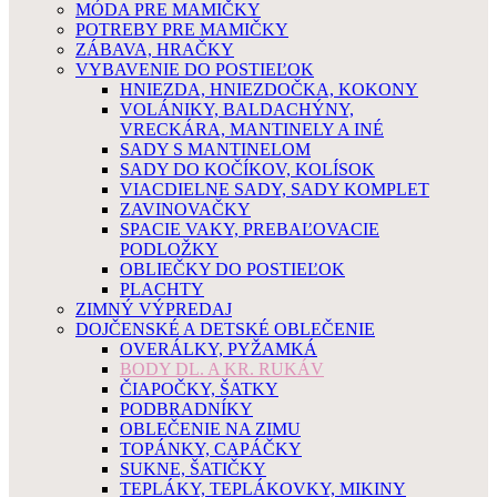
MÓDA PRE MAMIČKY
POTREBY PRE MAMIČKY
ZÁBAVA, HRAČKY
VYBAVENIE DO POSTIEĽOK
HNIEZDA, HNIEZDOČKA, KOKONY
VOLÁNIKY, BALDACHÝNY,
VRECKÁRA, MANTINELY A INÉ
SADY S MANTINELOM
SADY DO KOČÍKOV, KOLÍSOK
VIACDIELNE SADY, SADY KOMPLET
ZAVINOVAČKY
SPACIE VAKY, PREBAĽOVACIE
PODLOŽKY
OBLIEČKY DO POSTIEĽOK
PLACHTY
ZIMNÝ VÝPREDAJ
DOJČENSKÉ A DETSKÉ OBLEČENIE
OVERÁLKY, PYŽAMKÁ
BODY DL. A KR. RUKÁV
ČIAPOČKY, ŠATKY
PODBRADNÍKY
OBLEČENIE NA ZIMU
TOPÁNKY, CAPÁČKY
SUKNE, ŠATIČKY
TEPLÁKY, TEPLÁKOVKY, MIKINY