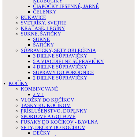
KLOBÚČIKY
ČIAPOČKY JESENNÉ, JARNÉ
ČELENKY
RUKAVICE
SVETRÍKY, SVETRE
KRAŤASE, LEGÍNY
SUKNE, ŠATIČKY
SUKNE
ŠATIČKY
SÚPRAVIČKY, SETY OBLEČENIA
3 DIELNE SÚPRAVIČKY
5 A VIACDIELNE SÚPRAVIČKY
4 DIELNE SÚPRAVIČKY
SÚPRAVY DO PORODNICE
2 DIELNE SÚPRAVIČKY
KOČÍKY
KOMBINOVANÉ
2 V 1
VLOŽKY DO KOČÍKOV
TAŠKY KU KOČÍKOM
PRÍSLUŠENSTVO, DOPLNKY
ŠPORTOVÉ A GOLFOVÉ
FUSAKY DO KOČÍKOV - BAVLNA
SETY, DEČKY DO KOČÍKOV
DEČKY