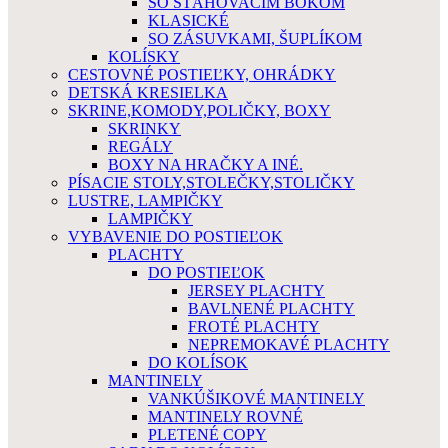
SO SŤAHOVACÍM BOKOM
KLASICKÉ
SO ZÁSUVKAMI, ŠUPLÍKOM
KOLÍSKY
CESTOVNÉ POSTIEĽKY, OHRÁDKY
DETSKÁ KRESIELKA
SKRINE,KOMODY,POLIČKY, BOXY
SKRINKY
REGÁLY
BOXY NA HRAČKY A INÉ.
PÍSACIE STOLY,STOLEČKY,STOLIČKY
LUSTRE, LAMPIČKY
LAMPIČKY
VYBAVENIE DO POSTIEĽOK
PLACHTY
DO POSTIEĽOK
JERSEY PLACHTY
BAVLNENÉ PLACHTY
FROTÉ PLACHTY
NEPREMOKAVÉ PLACHTY
DO KOLÍSOK
MANTINELY
VANKÚŠIKOVÉ MANTINELY
MANTINELY ROVNÉ
PLETENÉ COPY