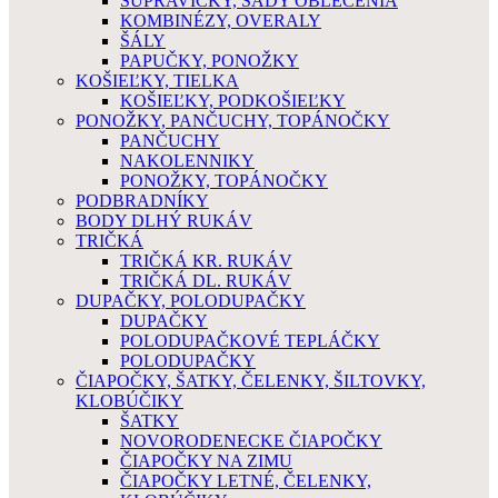
SÚPRAVIČKY, SADY OBLEČENIA
KOMBINÉZY, OVERALY
ŠÁLY
PAPUČKY, PONOŽKY
KOŠIEĽKY, TIELKA
KOŠIEĽKY, PODKOŠIEĽKY
PONOŽKY, PANČUCHY, TOPÁNOČKY
PANČUCHY
NAKOLENNIKY
PONOŽKY, TOPÁNOČKY
PODBRADNÍKY
BODY DLHÝ RUKÁV
TRIČKÁ
TRIČKÁ KR. RUKÁV
TRIČKÁ DL. RUKÁV
DUPAČKY, POLODUPAČKY
DUPAČKY
POLODUPAČKOVÉ TEPLÁČKY
POLODUPAČKY
ČIAPOČKY, ŠATKY, ČELENKY, ŠILTOVKY,
KLOBÚČIKY
ŠATKY
NOVORODENECKE ČIAPOČKY
ČIAPOČKY NA ZIMU
ČIAPOČKY LETNÉ, ČELENKY,