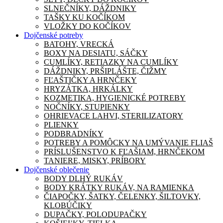
SLNEČNÍKY, DÁŽDNIKY
TAŠKY KU KOČÍKOM
VLOŽKY DO KOČÍKOV
Dojčenské potreby
BATOHY, VRECKÁ
BOXY NA DESIATU, SÁČKY
CUMLÍKY, RETIAZKY NA CUMLÍKY
DÁŽDNIKY, PRŠIPLÁŠTE, ČIŽMY
FĽAŠTIČKY A HRNČEKY
HRYZÁTKA, HRKÁLKY
KOZMETIKA, HYGIENICKÉ POTREBY
NOČNÍKY, STUPIENKY
OHRIEVACE LAHVI, STERILIZATORY
PLIENKY
PODBRADNÍKY
POTREBY A POMÔCKY NA UMÝVANIE FLIAŠ
PRÍSLUŠENSTVO K FĽAŠIAM, HRNČEKOM
TANIERE, MISKY, PRÍBORY
Dojčenské oblečenie
BODY DLHÝ RUKÁV
BODY KRÁTKY RUKÁV, NA RAMIENKA
ČIAPOČKY, ŠATKY, ČELENKY, ŠILTOVKY,
KLOBÚČIKY
DUPAČKY, POLODUPAČKY