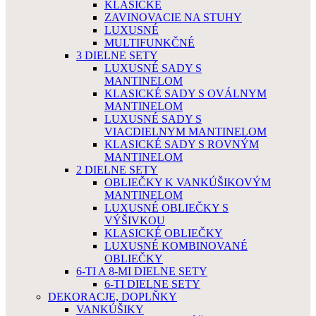
KLASICKÉ
ZAVINOVACIE NA STUHY
LUXUSNÉ
MULTIFUNKČNÉ
3 DIELNE SETY
LUXUSNÉ SADY S
MANTINELOM
KLASICKÉ SADY S OVÁLNYM
MANTINELOM
LUXUSNÉ SADY S
VIACDIELNYM MANTINELOM
KLASICKÉ SADY S ROVNÝM
MANTINELOM
2 DIELNE SETY
OBLIEČKY K VANKÚŠIKOVÝM
MANTINELOM
LUXUSNÉ OBLIEČKY S
VÝŠIVKOU
KLASICKÉ OBLIEČKY
LUXUSNÉ KOMBINOVANÉ
OBLIEČKY
6-TI A 8-MI DIELNE SETY
6-TI DIELNE SETY
DEKORACJE, DOPLŇKY
VANKÚŠIKY