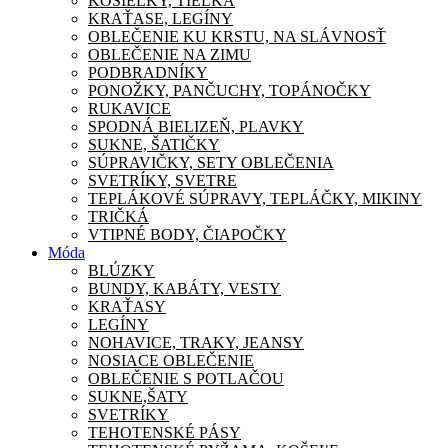
KOŠIEĽKY, TIELKA
KRAŤASE, LEGÍNY
OBLEČENIE KU KRSTU, NA SLÁVNOSŤ
OBLEČENIE NA ZIMU
PODBRADNÍKY
PONOŽKY, PANČUCHY, TOPÁNOČKY
RUKAVICE
SPODNÁ BIELIZEŇ, PLAVKY
SUKNE, ŠATIČKY
SÚPRAVIČKY, SETY OBLEČENIA
SVETRÍKY, SVETRE
TEPLÁKOVÉ SÚPRAVY, TEPLÁČKY, MIKINY
TRIČKÁ
VTIPNÉ BODY, ČIAPOČKY
Móda
BLÚZKY
BUNDY, KABÁTY, VESTY
KRAŤASY
LEGÍNY
NOHAVICE, TRAKY, JEANSY
NOSIACE OBLEČENIE
OBLEČENIE S POTLAČOU
SUKNE,ŠATY
SVETRÍKY
TEHOTENSKÉ PÁSY