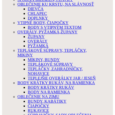
OBLEČENIE KU KRSTU, NA SLÁVNOSŤ
DIEVČA
CHLAPEC
DOPLNKY
VTIPNÉ BODY, ČIAPOČKY
BODY S VTIPNÝM TEXTOM
OVERÁLY, PYŽAMKÁ,ŽUPANY
ŽUPANY
OVERÁLY
PYŽAMKÁ
TEPLÁKOVÉ SÚPRAVY, TEPLÁČKY,
MIKINY
MIKINY, BUNDY
TEPLÁKOVÉ SÚPRAVY
TEPLÁČKY, ZAHRADNÍČKY,
NOHAVICE
TEPLEJŠIE OVERÁLKY JAR / JESEŇ
BODY KRÁTKY RUKÁV, NA RAMIENKA
BODY KRÁTKY RUKÁV
BODY NA RAMIENKA
OBLEČENIE NA ZIMU
BUNDY, KABÁTIKY
ČIAPOČKY
RUKAVICE