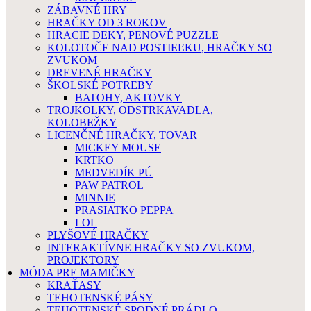
ZÁBAVNÉ HRY
HRAČKY OD 3 ROKOV
HRACIE DEKY, PENOVÉ PUZZLE
KOLOTOČE NAD POSTIEĽKU, HRAČKY SO
ZVUKOM
DREVENÉ HRAČKY
ŠKOLSKÉ POTREBY
BATOHY, AKTOVKY
TROJKOLKY, ODSTRKAVADLA,
KOLOBEŽKY
LICENČNÉ HRAČKY, TOVAR
MICKEY MOUSE
KRTKO
MEDVEDÍK PÚ
PAW PATROL
MINNIE
PRASIATKO PEPPA
LOL
PLYŠOVÉ HRAČKY
INTERAKTÍVNE HRAČKY SO ZVUKOM,
PROJEKTORY
MÓDA PRE MAMIČKY
KRAŤASY
TEHOTENSKÉ PÁSY
TEHOTENSKÉ SPODNÉ PRÁDLO