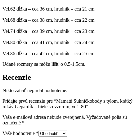
80
Vel.62 dĺžka – cca 36 cm, hrudník – cca 21 cm.
Vel.68 dĺžka – cca 38 cm, hrudník – cca 22 cm.
Vel.74 dĺžka – cca 39 cm, hrudník – cca 23 cm.
Vel.80 dĺžka – cca 41 cm, hrudník – cca 24 cm.
Vel.86 dĺžka – cca 42 cm, hrudník – cca 25 cm.
Udané rozmery sa môžu líšiť o 0,5-1,5cm.
Recenzie
Nikto zatiaľ nepridal hodnotenie.
Pridajte prvú recenziu pre “Mamatti Sukničkobody s tylom, krátký
rukáv Gepardík – biele so vzorom, veľ. 80”
Vaša e-mailová adresa nebude zverejnená.
Vyžadované polia sú
označené
*
Vaše hodnotenie
*