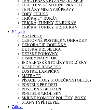
TEHOTENSKÉ PYŽAMA, KOŠEĽE
TEHOTENSKÉ SPODNÉ PRÁDLO
TEPLÁKY,MIKINY,SÚPRAVY
TOPY, TIELKA
TRIČKÁ 3/4 RUKÁV
TRIČKÁ, TUNIKY, DL.RUKÁV
TRIČKÁ, TUNIKY, KR. RUKÁV
Nábytok
BAZENIKY
CESTOVNÉ POSTIEĽKY, OHRÁDKY
DEKORACJE, DOPLŇKY
DETSKÁ KRESIELKA
DETSKÉ POHOVKY
DISNEY NÁBYTOK
JEDÁLENSKÉ STOLÍKY STOLČEKY
KOŠE PRE BÁBÄTKÁ
LUSTRE, LAMPIČKY
MATRACE
PÍSACIE STOLY,STOLEČKY,STOLIČKY
POSTELE PRE DETI
POSTEĽNÁ BIELIZEŇ
POSTIEĽKY,KOLÍSKY
SKRINE,KOMODY,POLIČKY, BOXY
STANY,TÝPÍ,TEEPEE
Zábava