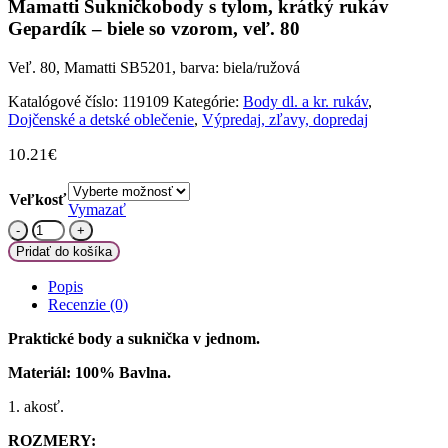
Mamatti Sukničkobody s tylom, krátký rukáv
Gepardík – biele so vzorom, veľ. 80
Veľ. 80, Mamatti SB5201, barva: biela/ružová
Katalógové číslo:
119109
Kategórie:
Body dl. a kr. rukáv
,
Dojčenské a detské oblečenie
,
Výpredaj, zľavy, dopredaj
10.21
€
Veľkosť
Vymazať
množstvo
Mamatti
Pridať do košíka
Sukničkobody
s
Popis
tylom,
Recenzie (0)
krátký
rukáv
Praktické body a suknička v jednom.
Gepardík
-
Materiál: 100% Bavlna.
biele
1. akosť.
so
vzorom,
ROZMERY:
veľ.