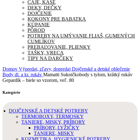
ČAJE, KAŠE
DEKY, DEČKY
DOJČENIE
KOKONY PRE BABATKA
KÚPANIE
PÔROD
POTREBY NA UMÝVANIE FLIAŠ, GUMENÝCH
CUMLÍKOV
PREBAĽOVANIE, PLIENKY
TAŠKY, VRECA
TIPY NA DARČEKY
Domov
Výpredaj, zľavy, dopredaj
Dojčenské a detské oblečenie
Body dl. a kr. rukáv
Mamatti Sukničkobody s tylom, krátký rukáv
Gepardík – biele so vzorom, veľ. 80
Kategórie
DOJČENSKÉ A DETSKÉ POTREBY
TERMOBOXY, TERMOSKY
TANIERE, MISKY, PRÍBORY
PRÍBORY, LYŽIČKY
TANIERE, MISKY
KOZMETIKA, HYGIENICKÉ POTREBY