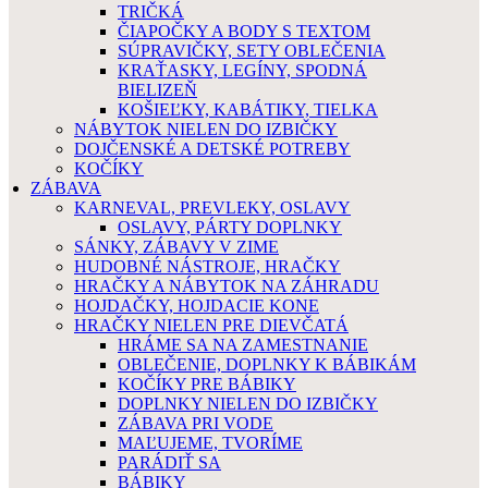
TRIČKÁ
ČIAPOČKY A BODY S TEXTOM
SÚPRAVIČKY, SETY OBLEČENIA
KRAŤASKY, LEGÍNY, SPODNÁ
BIELIZEŇ
KOŠIEĽKY, KABÁTIKY, TIELKA
NÁBYTOK NIELEN DO IZBIČKY
DOJČENSKÉ A DETSKÉ POTREBY
KOČÍKY
ZÁBAVA
KARNEVAL, PREVLEKY, OSLAVY
OSLAVY, PÁRTY DOPLNKY
SÁNKY, ZÁBAVY V ZIME
HUDOBNÉ NÁSTROJE, HRAČKY
HRAČKY A NÁBYTOK NA ZÁHRADU
HOJDAČKY, HOJDACIE KONE
HRAČKY NIELEN PRE DIEVČATÁ
HRÁME SA NA ZAMESTNANIE
OBLEČENIE, DOPLNKY K BÁBIKÁM
KOČÍKY PRE BÁBIKY
DOPLNKY NIELEN DO IZBIČKY
ZÁBAVA PRI VODE
MAĽUJEME, TVORÍME
PARÁDIŤ SA
BÁBIKY