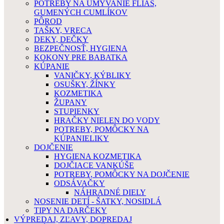
POTREBY NA UMÝVANIE FLIAŠ,
GUMENÝCH CUMLÍKOV
PÔROD
TAŠKY, VRECA
DEKY, DEČKY
BEZPEČNOSŤ, HYGIENA
KOKONY PRE BABATKA
KÚPANIE
VANIČKY, KÝBLIKY
OSUŠKY, ŽÍNKY
KOZMETIKA
ŽUPANY
STUPIENKY
HRAČKY NIELEN DO VODY
POTREBY, POMÔCKY NA
KÚPANIELIKY
DOJČENIE
HYGIENA KOZMETIKA
DOJČIACE VANKÚŠE
POTREBY, POMÔCKY NA DOJČENIE
ODSÁVAČKY
NÁHRADNÉ DIELY
NOSENIE DETÍ - ŠATKY, NOSIDLÁ
TIPY NA DARČEKY
VÝPREDAJ, ZĽAVY, DOPREDAJ