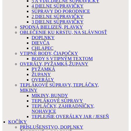
5 A VIACDIELNE SÚPRAVIČKY
4 DIELNE SÚPRAVIČKY
SÚPRAVY DO PORODNICE
2 DIELNE SÚPRAVIČKY
3 DIELNE SÚPRAVIČKY
SPODNÁ BIELIZEŇ, PLAVKY
OBLEČENIE KU KRSTU, NA SLÁVNOSŤ
DOPLNKY
DIEVČA
CHLAPEC
VTIPNÉ BODY, ČIAPOČKY
BODY S VTIPNÝM TEXTOM
OVERÁLY, PYŽAMKÁ,ŽUPANY
PYŽAMKÁ
ŽUPANY
OVERÁLY
TEPLÁKOVÉ SÚPRAVY, TEPLÁČKY,
MIKINY
MIKINY, BUNDY
TEPLÁKOVÉ SÚPRAVY
TEPLÁČKY, ZAHRADNÍČKY,
NOHAVICE
TEPLEJŠIE OVERÁLKY JAR / JESEŇ
KOČÍKY
PRÍSLUŠENSTVO, DOPLNKY