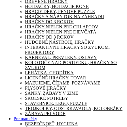
DREVENÉ HRAČKY
HOJDAČKY, HOJDACIE KONE
HRACIE DEKY, PENOVÉ PUZZLE
HRAČKY A NÁBYTOK NA ZÁHRADU
HRAČKY DO 3 ROKOV
HRAČKY NIELEN PRE CHLAPCOV
HRAČKY NIELEN PRE DIEVČATÁ
HRAČKY OD 3 ROKOV
HUDOBNÉ NÁSTROJE, HRAČKY
INTERAKTÍVNE HRAČKY SO ZVUKOM,
PROJEKTORY
KARNEVAL, PREVLEKY, OSLAVY
KOLOTOČE NAD POSTIEĽKU, HRAČKY SO
ZVUKOM
LEHÁTKA, CHODÍTKA
LICENČNÉ HRAČKY, TOVAR
MAĽUJEME, ČÍTAME, POZNÁVAME
PLYŠOVÉ HRAČKY
SÁNKY, ZÁBAVY V ZIME
ŠKOLSKÉ POTREBY
STAVEBNICE, LEGO, PUZZLE
TROJKOLKY, ODSTRKAVADLA, KOLOBEŽKY
ZÁBAVA PRI VODE
Pre mamičky
BEZPEČNOSŤ, HYGIENA