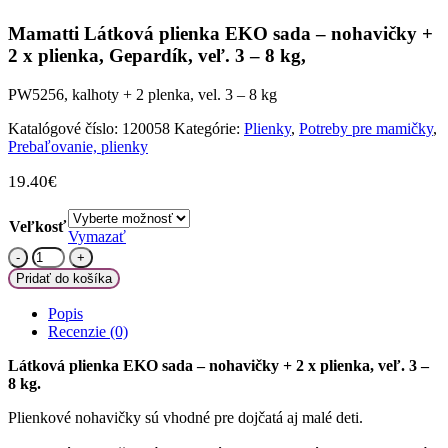
Mamatti Látková plienka EKO sada – nohavičky +
2 x plienka, Gepardík, veľ. 3 – 8 kg,
PW5256, kalhoty + 2 plenka, vel. 3 – 8 kg
Katalógové číslo:
120058
Kategórie:
Plienky
,
Potreby pre mamičky
,
Prebaľovanie, plienky
19.40
€
Veľkosť
Vymazať
množstvo
Mamatti
Pridať do košíka
Látková
plienka
Popis
EKO
Recenzie (0)
sada
-
Látková plienka EKO sada – nohavičky + 2 x plienka, veľ. 3 –
nohavičky
8 kg.
+
2
Plienkové nohavičky sú vhodné pre dojčatá aj malé deti.
x