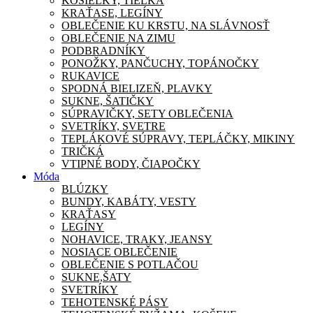
KOŠIEĽKY, TIELKA
KRAŤASE, LEGÍNY
OBLEČENIE KU KRSTU, NA SLÁVNOSŤ
OBLEČENIE NA ZIMU
PODBRADNÍKY
PONOŽKY, PANČUCHY, TOPÁNOČKY
RUKAVICE
SPODNÁ BIELIZEŇ, PLAVKY
SUKNE, ŠATIČKY
SÚPRAVIČKY, SETY OBLEČENIA
SVETRÍKY, SVETRE
TEPLÁKOVÉ SÚPRAVY, TEPLÁČKY, MIKINY
TRIČKÁ
VTIPNÉ BODY, ČIAPOČKY
Móda
BLÚZKY
BUNDY, KABÁTY, VESTY
KRAŤASY
LEGÍNY
NOHAVICE, TRAKY, JEANSY
NOSIACE OBLEČENIE
OBLEČENIE S POTLAČOU
SUKNE,ŠATY
SVETRÍKY
TEHOTENSKÉ PÁSY