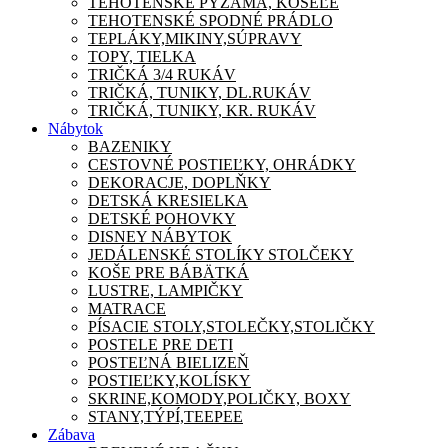
TEHOTENSKÉ PYŽAMA, KOŠEĽE
TEHOTENSKÉ SPODNÉ PRÁDLO
TEPLÁKY,MIKINY,SÚPRAVY
TOPY, TIELKA
TRIČKÁ 3/4 RUKÁV
TRIČKÁ, TUNIKY, DL.RUKÁV
TRIČKÁ, TUNIKY, KR. RUKÁV
Nábytok
BAZENIKY
CESTOVNÉ POSTIEĽKY, OHRÁDKY
DEKORACJE, DOPLŇKY
DETSKÁ KRESIELKA
DETSKÉ POHOVKY
DISNEY NÁBYTOK
JEDÁLENSKÉ STOLÍKY STOLČEKY
KOŠE PRE BÁBÄTKÁ
LUSTRE, LAMPIČKY
MATRACE
PÍSACIE STOLY,STOLEČKY,STOLIČKY
POSTELE PRE DETI
POSTEĽNÁ BIELIZEŇ
POSTIEĽKY,KOLÍSKY
SKRINE,KOMODY,POLIČKY, BOXY
STANY,TÝPÍ,TEEPEE
Zábava