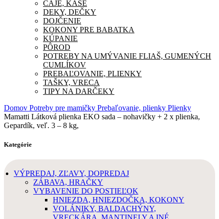
ČAJE, KAŠE
DEKY, DEČKY
DOJČENIE
KOKONY PRE BABATKA
KÚPANIE
PÔROD
POTREBY NA UMÝVANIE FLIAŠ, GUMENÝCH
CUMLÍKOV
PREBAĽOVANIE, PLIENKY
TAŠKY, VRECA
TIPY NA DARČEKY
Domov
Potreby pre mamičky
Prebaľovanie, plienky
Plienky
Mamatti Látková plienka EKO sada – nohavičky + 2 x plienka,
Gepardík, veľ. 3 – 8 kg,
Kategórie
VÝPREDAJ, ZĽAVY, DOPREDAJ
ZÁBAVA, HRAČKY
VYBAVENIE DO POSTIEĽOK
HNIEZDA, HNIEZDOČKA, KOKONY
VOLÁNIKY, BALDACHÝNY,
VRECKÁRA, MANTINELY A INÉ