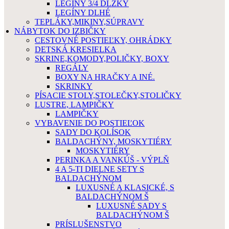
LEGÍNY 3/4 DLŽKY
LEGÍNY DLHÉ
TEPLÁKY,MIKINY,SÚPRAVY
NÁBYTOK DO IZBIČKY
CESTOVNÉ POSTIEĽKY, OHRÁDKY
DETSKÁ KRESIELKA
SKRINE,KOMODY,POLIČKY, BOXY
REGÁLY
BOXY NA HRAČKY A INÉ.
SKRINKY
PÍSACIE STOLY,STOLEČKY,STOLIČKY
LUSTRE, LAMPIČKY
LAMPIČKY
VYBAVENIE DO POSTIEĽOK
SADY DO KOLÍSOK
BALDACHÝNY, MOSKYTIÉRY
MOSKYTIÉRY
PERINKA A VANKÚŠ - VÝPLŇ
4 A 5-TI DIELNE SETY S
BALDACHÝNOM
LUXUSNÉ A KLASICKÉ, S
BALDACHÝNOM Š
LUXUSNÉ SADY S
BALDACHÝNOM Š
PRÍSLUŠENSTVO