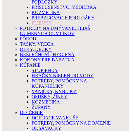
PODLOŽKY
PRÍSLUŠENSTVO, VEDIERKA
KOZMETIKA
PREBAĽOVACIE PODLOŽKY
PLIENKY
POTREBY NA UMÝVANIE FLIAŠ,
GUMENÝCH CUMLÍKOV
PÔROD
TAŠKY, VRECA
DEKY, DEČKY
BEZPEČNOSŤ, HYGIENA
KOKONY PRE BABATKA
KÚPANIE
STUPIENKY
HRAČKY NIELEN DO VODY
POTREBY, POMÔCKY NA
KÚPANIELIKY
VANIČKY, KÝBLIKY
OSUŠKY, ŽÍNKY
KOZMETIKA
ŽUPANY
DOJČENIE
DOJČIACE VANKÚŠE
POTREBY, POMÔCKY NA DOJČENIE
ODSÁVAČKY