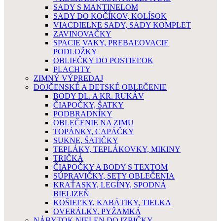
SADY S MANTINELOM
SADY DO KOČÍKOV, KOLÍSOK
VIACDIELNE SADY, SADY KOMPLET
ZAVINOVAČKY
SPACIE VAKY, PREBAĽOVACIE
PODLOŽKY
OBLIEČKY DO POSTIEĽOK
PLACHTY
ZIMNÝ VÝPREDAJ
DOJČENSKÉ A DETSKÉ OBLEČENIE
BODY DL. A KR. RUKÁV
ČIAPOČKY, ŠATKY
PODBRADNÍKY
OBLEČENIE NA ZIMU
TOPÁNKY, CAPÁČKY
SUKNE, ŠATIČKY
TEPLÁKY, TEPLÁKOVKY, MIKINY
TRIČKÁ
ČIAPOČKY A BODY S TEXTOM
SÚPRAVIČKY, SETY OBLEČENIA
KRAŤASKY, LEGÍNY, SPODNÁ
BIELIZEŇ
KOŠIEĽKY, KABÁTIKY, TIELKA
OVERÁLKY, PYŽAMKÁ
NÁBYTOK NIELEN DO IZBIČKY