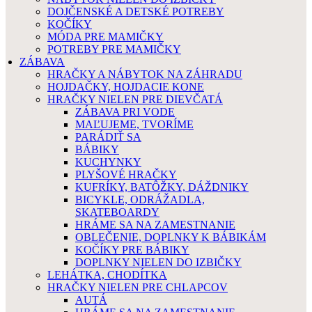
DOJČENSKÉ A DETSKÉ POTREBY
KOČÍKY
MÓDA PRE MAMIČKY
POTREBY PRE MAMIČKY
ZÁBAVA
HRAČKY A NÁBYTOK NA ZÁHRADU
HOJDAČKY, HOJDACIE KONE
HRAČKY NIELEN PRE DIEVČATÁ
ZÁBAVA PRI VODE
MAĽUJEME, TVORÍME
PARÁDIŤ SA
BÁBIKY
KUCHYNKY
PLYŠOVÉ HRAČKY
KUFRÍKY, BATÔŽKY, DÁŽDNIKY
BICYKLE, ODRÁŽADLA,
SKATEBOARDY
HRÁME SA NA ZAMESTNANIE
OBLEČENIE, DOPLNKY K BÁBIKÁM
KOČÍKY PRE BÁBIKY
DOPLNKY NIELEN DO IZBIČKY
LEHÁTKA, CHODÍTKA
HRAČKY NIELEN PRE CHLAPCOV
AUTÁ