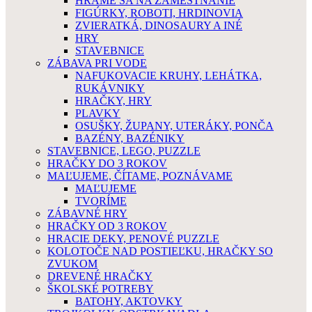
HRÁME SA NA ZAMESTNANIE
FIGÚRKY, ROBOTI, HRDINOVIA
ZVIERATKÁ, DINOSAURY A INÉ
HRY
STAVEBNICE
ZÁBAVA PRI VODE
NAFUKOVACIE KRUHY, LEHÁTKA,
RUKÁVNIKY
HRAČKY, HRY
PLAVKY
OSUŠKY, ŽUPANY, UTERÁKY, PONČA
BAZÉNY, BAZÉNIKY
STAVEBNICE, LEGO, PUZZLE
HRAČKY DO 3 ROKOV
MAĽUJEME, ČÍTAME, POZNÁVAME
MAĽUJEME
TVORÍME
ZÁBAVNÉ HRY
HRAČKY OD 3 ROKOV
HRACIE DEKY, PENOVÉ PUZZLE
KOLOTOČE NAD POSTIEĽKU, HRAČKY SO
ZVUKOM
DREVENÉ HRAČKY
ŠKOLSKÉ POTREBY
BATOHY, AKTOVKY