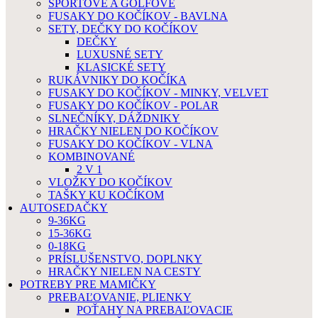
ŠPORTOVÉ A GOLFOVÉ
FUSAKY DO KOČÍKOV - BAVLNA
SETY, DEČKY DO KOČÍKOV
DEČKY
LUXUSNÉ SETY
KLASICKÉ SETY
RUKÁVNIKY DO KOČÍKA
FUSAKY DO KOČÍKOV - MINKY, VELVET
FUSAKY DO KOČÍKOV - POLAR
SLNEČNÍKY, DÁŽDNIKY
HRAČKY NIELEN DO KOČÍKOV
FUSAKY DO KOČÍKOV - VLNA
KOMBINOVANÉ
2 V 1
VLOŽKY DO KOČÍKOV
TAŠKY KU KOČÍKOM
AUTOSEDAČKY
9-36KG
15-36KG
0-18KG
PRÍSLUŠENSTVO, DOPLNKY
HRAČKY NIELEN NA CESTY
POTREBY PRE MAMIČKY
PREBAĽOVANIE, PLIENKY
POŤAHY NA PREBAĽOVACIE