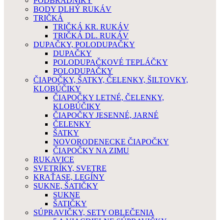
PODBRADNÍKY
BODY DLHÝ RUKÁV
TRIČKÁ
TRIČKÁ KR. RUKÁV
TRIČKÁ DL. RUKÁV
DUPAČKY, POLODUPAČKY
DUPAČKY
POLODUPAČKOVÉ TEPLÁČKY
POLODUPAČKY
ČIAPOČKY, ŠATKY, ČELENKY, ŠILTOVKY,
KLOBÚČIKY
ČIAPOČKY LETNÉ, ČELENKY,
KLOBÚČIKY
ČIAPOČKY JESENNÉ, JARNÉ
ČELENKY
ŠATKY
NOVORODENECKE ČIAPOČKY
ČIAPOČKY NA ZIMU
RUKAVICE
SVETRÍKY, SVETRE
KRAŤASE, LEGÍNY
SUKNE, ŠATIČKY
SUKNE
ŠATIČKY
SÚPRAVIČKY, SETY OBLEČENIA