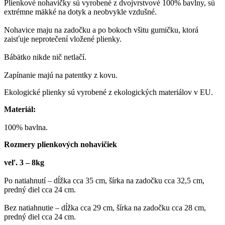
plienka,
Plienkové nohavičky sú vyrobené z dvojvrstvové 100% bavlny, sú
Gepardík,
extrémne mäkké na dotyk a neobvykle vzdušné.
veľ.
3
Nohavice maju na zadočku a po bokoch všitu gumičku, ktorá
-
zaisťuje neprotečení vložené plienky.
8
kg,
Bábätko nikde nič netlačí.
Zapínanie majú na patentky z kovu.
Ekologické plienky sú vyrobené z ekologických materiálov v EU.
Materiál:
100% bavlna.
Rozmery plienkových nohavičiek
veľ. 3 – 8kg
Po natiahnutí – dĺžka cca 35 cm, šírka na zadočku cca 32,5 cm,
predný diel cca 24 cm.
Bez natiahnutie – dĺžka cca 29 cm, šírka na zadočku cca 28 cm,
predný diel cca 24 cm.