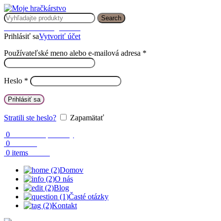
Search
Prihlásenie / Registrácia
Prihlásiť sa
Vytvoriť účet
Používateľské meno alebo e-mailová adresa
*
Heslo
*
Prihlásiť sa
Stratili ste heslo?
Zapamätať
0
Obľúbené produkty
0
Porovnaj
0.00
€
0
items
Domov
O nás
Blog
Časté otázky
Kontakt