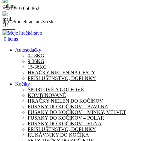
+421 910 656 862
info@mojehrackarstvo.sk
Menu
0.00
€
0
items
Autosedačky
0-18KG
9-36KG
15-36KG
HRAČKY NIELEN NA CESTY
PRÍSLUŠENSTVO, DOPLNKY
Kočíky
ŠPORTOVÉ A GOLFOVÉ
KOMBINOVANÉ
HRAČKY NIELEN DO KOČÍKOV
FUSAKY DO KOČÍKOV – BAVLNA
FUSAKY DO KOČÍKOV – MINKY, VELVET
FUSAKY DO KOČÍKOV – POLAR
FUSAKY DO KOČÍKOV – VLNA
PRÍSLUŠENSTVO, DOPLNKY
RUKÁVNIKY DO KOČÍKA
SETY, DEČKY DO KOČÍKOV