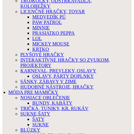
TROJKOLKY, ODSTRKAVADLA,
KOLOBEŽKY
LICENČNÉ HRAČKY, TOVAR
MEDVEDÍK PÚ
PAW PATROL
MINNIE
PRASIATKO PEPPA
LOL
MICKEY MOUSE
KRTKO
PLYŠOVÉ HRAČKY
INTERAKTÍVNE HRAČKY SO ZVUKOM,
PROJEKTORY
KARNEVAL, PREVLEKY, OSLAVY
OSLAVY, PÁRTY DOPLNKY
SÁNKY, ZÁBAVY V ZIME
HUDOBNÉ NÁSTROJE, HRAČKY
MÓDA PRE MAMIČKY
NOSIACE OBLEČENIE
BUNDY, KABÁTY
TRIČKÁ, TUNIKY, KR. RUKÁV
SUKNE,ŠATY
ŠATY
SUKNE
BLÚZKY