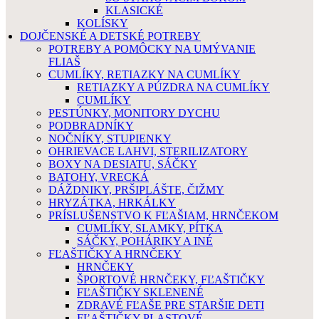
KLASICKÉ
KOLÍSKY
DOJČENSKÉ A DETSKÉ POTREBY
POTREBY A POMÔCKY NA UMÝVANIE
FLIAŠ
CUMLÍKY, RETIAZKY NA CUMLÍKY
RETIAZKY A PÚZDRA NA CUMLÍKY
CUMLÍKY
PESTÚNKY, MONITORY DYCHU
PODBRADNÍKY
NOČNÍKY, STUPIENKY
OHRIEVACE LAHVI, STERILIZATORY
BOXY NA DESIATU, SÁČKY
BATOHY, VRECKÁ
DÁŽDNIKY, PRŠIPLÁŠTE, ČIŽMY
HRYZÁTKA, HRKÁLKY
PRÍSLUŠENSTVO K FĽAŠIAM, HRNČEKOM
CUMLÍKY, SLAMKY, PÍTKA
SÁČKY, POHÁRIKY A INÉ
FĽAŠTIČKY A HRNČEKY
HRNČEKY
ŠPORTOVÉ HRNČEKY, FĽAŠTIČKY
FĽAŠTIČKY SKLENENÉ
ZDRAVÉ FĽAŠE PRE STARŠIE DETI
FĽAŠTIČKY PLASTOVÉ