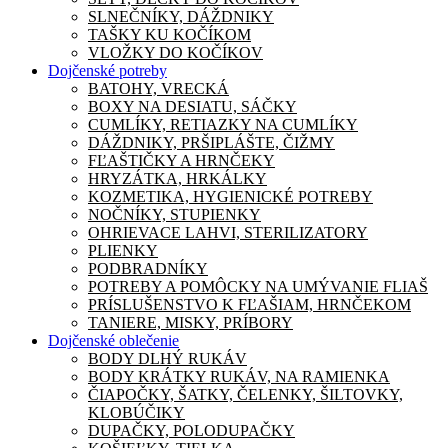
SLNEČNÍKY, DÁŽDNIKY
TAŠKY KU KOČÍKOM
VLOŽKY DO KOČÍKOV
Dojčenské potreby
BATOHY, VRECKÁ
BOXY NA DESIATU, SÁČKY
CUMLÍKY, RETIAZKY NA CUMLÍKY
DÁŽDNIKY, PRŠIPLÁŠTE, ČIŽMY
FĽAŠTIČKY A HRNČEKY
HRYZÁTKA, HRKÁLKY
KOZMETIKA, HYGIENICKÉ POTREBY
NOČNÍKY, STUPIENKY
OHRIEVACE LAHVI, STERILIZATORY
PLIENKY
PODBRADNÍKY
POTREBY A POMÔCKY NA UMÝVANIE FLIAŠ
PRÍSLUŠENSTVO K FĽAŠIAM, HRNČEKOM
TANIERE, MISKY, PRÍBORY
Dojčenské oblečenie
BODY DLHÝ RUKÁV
BODY KRÁTKY RUKÁV, NA RAMIENKA
ČIAPOČKY, ŠATKY, ČELENKY, ŠILTOVKY,
KLOBÚČIKY
DUPAČKY, POLODUPAČKY