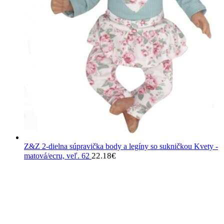
Z&Z 2-dielna súpravička body a legíny so sukničkou Kvety -
22.18
€
matová/ecru, veľ. 62