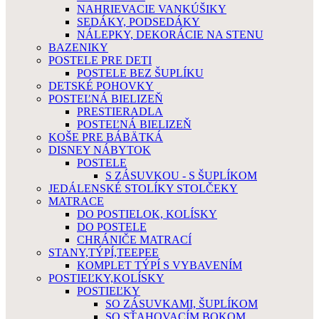
NAHRIEVACIE VANKÚŠIKY
SEDÁKY, PODSEDÁKY
NÁLEPKY, DEKORÁCIE NA STENU
BAZENIKY
POSTELE PRE DETI
POSTELE BEZ ŠUPLÍKU
DETSKÉ POHOVKY
POSTEĽNÁ BIELIZEŇ
PRESTIERADLA
POSTEĽNÁ BIELIZEŇ
KOŠE PRE BÁBÄTKÁ
DISNEY NÁBYTOK
POSTELE
S ZÁSUVKOU - S ŠUPLÍKOM
JEDÁLENSKÉ STOLÍKY STOLČEKY
MATRACE
DO POSTIELOK, KOLÍSKY
DO POSTELE
CHRÁNIČE MATRACÍ
STANY,TÝPÍ,TEEPEE
KOMPLET TÝPÍ S VYBAVENÍM
POSTIEĽKY,KOLÍSKY
POSTIEĽKY
SO ZÁSUVKAMI, ŠUPLÍKOM
SO SŤAHOVACÍM BOKOM