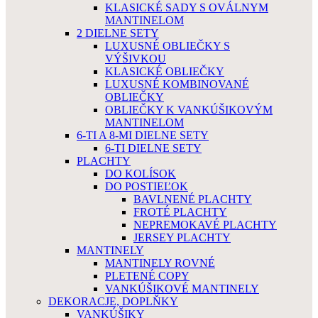
KLASICKÉ SADY S OVÁLNYM
MANTINELOM
2 DIELNE SETY
LUXUSNÉ OBLIEČKY S
VÝŠIVKOU
KLASICKÉ OBLIEČKY
LUXUSNÉ KOMBINOVANÉ
OBLIEČKY
OBLIEČKY K VANKÚŠIKOVÝM
MANTINELOM
6-TI A 8-MI DIELNE SETY
6-TI DIELNE SETY
PLACHTY
DO KOLÍSOK
DO POSTIEĽOK
BAVLNENÉ PLACHTY
FROTÉ PLACHTY
NEPREMOKAVÉ PLACHTY
JERSEY PLACHTY
MANTINELY
MANTINELY ROVNÉ
PLETENÉ COPY
VANKÚŠIKOVÉ MANTINELY
DEKORACJE, DOPLŇKY
VANKÚŠIKY