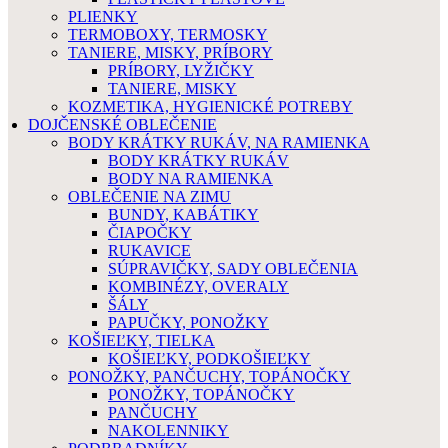
PLIENKY
TERMOBOXY, TERMOSKY
TANIERE, MISKY, PRÍBORY
PRÍBORY, LYŽIČKY
TANIERE, MISKY
KOZMETIKA, HYGIENICKÉ POTREBY
DOJČENSKÉ OBLEČENIE
BODY KRÁTKY RUKÁV, NA RAMIENKA
BODY KRÁTKY RUKÁV
BODY NA RAMIENKA
OBLEČENIE NA ZIMU
BUNDY, KABÁTIKY
ČIAPOČKY
RUKAVICE
SÚPRAVIČKY, SADY OBLEČENIA
KOMBINÉZY, OVERALY
ŠÁLY
PAPUČKY, PONOŽKY
KOŠIEĽKY, TIELKA
KOŠIEĽKY, PODKOŠIEĽKY
PONOŽKY, PANČUCHY, TOPÁNOČKY
PONOŽKY, TOPÁNOČKY
PANČUCHY
NAKOLENNIKY