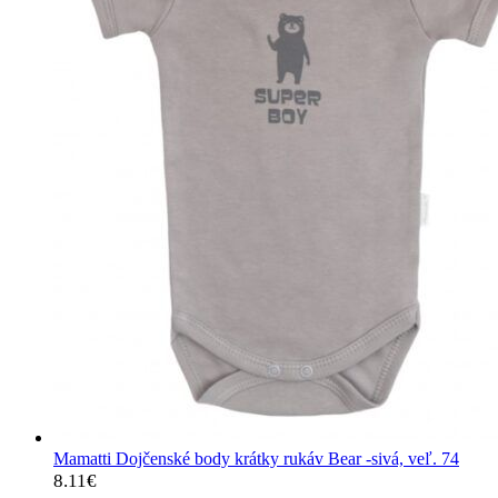
Mamatti Dojčenské body krátky rukáv Bear -sivá, veľ. 74
8.11
€