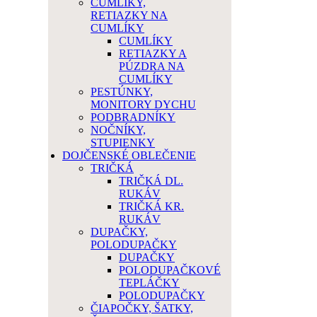
CUMLÍKY,
RETIAZKY NA
CUMLÍKY
CUMLÍKY
RETIAZKY A
PÚZDRA NA
CUMLÍKY
PESTÚNKY,
MONITORY DYCHU
PODBRADNÍKY
NOČNÍKY,
STUPIENKY
DOJČENSKÉ OBLEČENIE
TRIČKÁ
TRIČKÁ DL.
RUKÁV
TRIČKÁ KR.
RUKÁV
DUPAČKY,
POLODUPAČKY
DUPAČKY
POLODUPAČKOVÉ
TEPLÁČKY
POLODUPAČKY
ČIAPOČKY, ŠATKY,