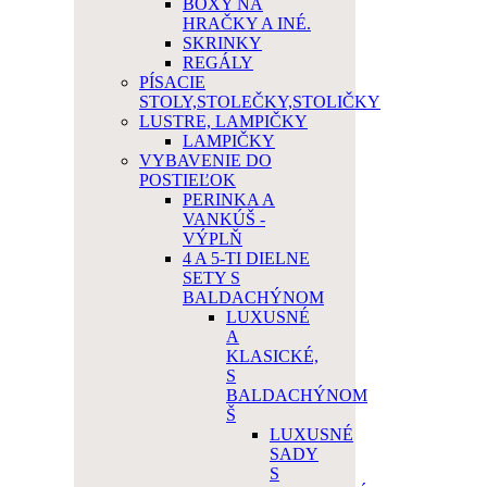
BOXY NA
HRAČKY A INÉ.
SKRINKY
REGÁLY
PÍSACIE
STOLY,STOLEČKY,STOLIČKY
LUSTRE, LAMPIČKY
LAMPIČKY
VYBAVENIE DO
POSTIEĽOK
PERINKA A
VANKÚŠ -
VÝPLŇ
4 A 5-TI DIELNE
SETY S
BALDACHÝNOM
LUXUSNÉ
A
KLASICKÉ,
S
BALDACHÝNOM
Š
LUXUSNÉ
SADY
S