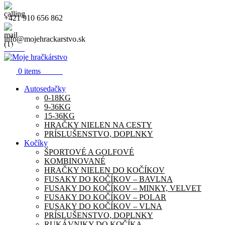
+421 910 656 862
info@mojehrackarstvo.sk
Menu
0.00
€
0
items
Autosedačky
0-18KG
9-36KG
15-36KG
HRAČKY NIELEN NA CESTY
PRÍSLUŠENSTVO, DOPLNKY
Kočíky
ŠPORTOVÉ A GOLFOVÉ
KOMBINOVANÉ
HRAČKY NIELEN DO KOČÍKOV
FUSAKY DO KOČÍKOV – BAVLNA
FUSAKY DO KOČÍKOV – MINKY, VELVET
FUSAKY DO KOČÍKOV – POLAR
FUSAKY DO KOČÍKOV – VLNA
PRÍSLUŠENSTVO, DOPLNKY
RUKÁVNIKY DO KOČÍKA