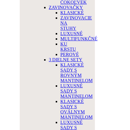
ČOKOĽVEK
ZAVINOVAČKY
KLASICKÉ
ZAVINOVACIE
NA
STUHY
LUXUSNÉ
MULTIFUNKČNÉ
KU
KRSTU
PEROVÉ
3 DIELNE SETY
KLASICKÉ
SADY S
ROVNÝM
MANTINELOM
LUXUSNÉ
SADY S
MANTINELOM
KLASICKÉ
SADY S
OVÁLNYM
MANTINELOM
LUXUSNÉ
SADY S