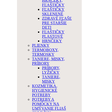
HRNČEKY,
FĽAŠTIČKY
FĽAŠTIČKY
SKLENENÉ
ZDRAVÉ FĽAŠE
PRE STARŠIE
DETI
FĽAŠTIČKY
PLASTOVÉ
HRNČEKY
PLIENKY
TERMOBOXY,
TERMOSKY
TANIERE, MISKY,
PRÍBORY
PRÍBORY,
LYŽIČKY
TANIERE,
MISKY
KOZMETIKA,
HYGIENICKÉ
POTREBY
POTREBY A
POMÔCKY NA
UMÝVANIE FLIAŠ