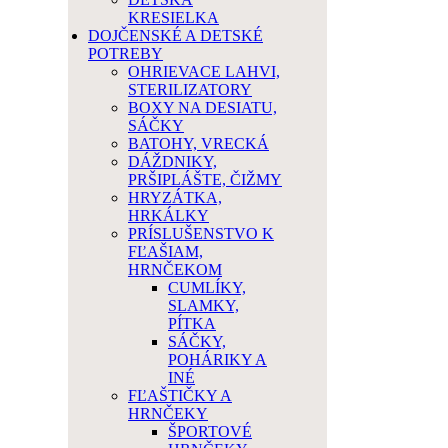
KRESIELKA
DOJČENSKÉ A DETSKÉ
POTREBY
OHRIEVACE LAHVI,
STERILIZATORY
BOXY NA DESIATU,
SÁČKY
BATOHY, VRECKÁ
DÁŽDNIKY,
PRŠIPLÁŠTE, ČIŽMY
HRYZÁTKA,
HRKÁLKY
PRÍSLUŠENSTVO K
FĽAŠIAM,
HRNČEKOM
CUMLÍKY,
SLAMKY,
PÍTKA
SÁČKY,
POHÁRIKY A
INÉ
FĽAŠTIČKY A
HRNČEKY
ŠPORTOVÉ