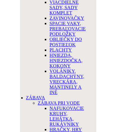
VIACDIELNE
SADY, SADY
KOMPLET
ZAVINOVAČKY
SPACIE VAKY,
PREBAĽOVACIE
PODLOŽKY
OBLIEČKY DO
POSTIEĽOK
PLACHTY
HNIEZDA,
HNIEZDOČKA,
KOKONY
VOLÁNIKY,
BALDACHÝNY,
VRECKÁRA,
MANTINELY A
INÉ
ZÁBAVA
ZÁBAVA PRI VODE
NAFUKOVACIE
KRUHY,
LEHÁTKA,
RUKÁVNIKY
HRAČKY, HRY