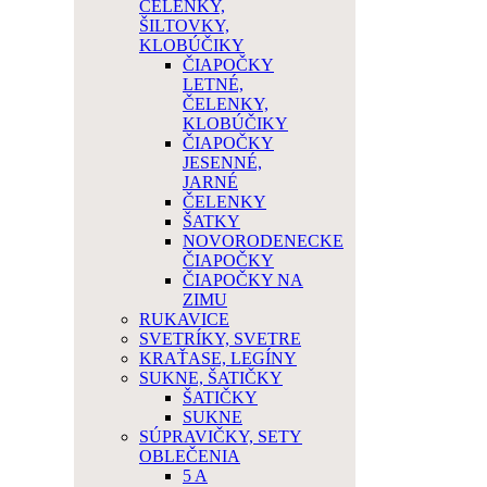
ČELENKY,
ŠILTOVKY,
KLOBÚČIKY
ČIAPOČKY
LETNÉ,
ČELENKY,
KLOBÚČIKY
ČIAPOČKY
JESENNÉ,
JARNÉ
ČELENKY
ŠATKY
NOVORODENECKE
ČIAPOČKY
ČIAPOČKY NA
ZIMU
RUKAVICE
SVETRÍKY, SVETRE
KRAŤASE, LEGÍNY
SUKNE, ŠATIČKY
ŠATIČKY
SUKNE
SÚPRAVIČKY, SETY
OBLEČENIA
5 A