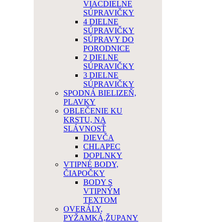
VIACDIELNE
SÚPRAVIČKY
4 DIELNE
SÚPRAVIČKY
SÚPRAVY DO
PORODNICE
2 DIELNE
SÚPRAVIČKY
3 DIELNE
SÚPRAVIČKY
SPODNÁ BIELIZEŇ,
PLAVKY
OBLEČENIE KU
KRSTU, NA
SLÁVNOSŤ
DIEVČA
CHLAPEC
DOPLNKY
VTIPNÉ BODY,
ČIAPOČKY
BODY S
VTIPNÝM
TEXTOM
OVERÁLY,
PYŽAMKÁ,ŽUPANY