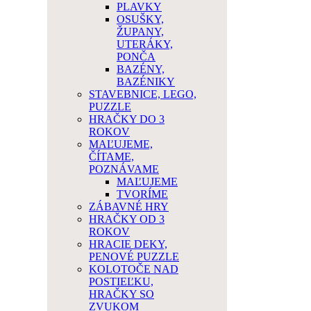
PLAVKY
OSUŠKY,
ŽUPANY,
UTERÁKY,
PONČA
BAZÉNY,
BAZÉNIKY
STAVEBNICE, LEGO,
PUZZLE
HRAČKY DO 3
ROKOV
MAĽUJEME,
ČÍTAME,
POZNÁVAME
MAĽUJEME
TVORÍME
ZÁBAVNÉ HRY
HRAČKY OD 3
ROKOV
HRACIE DEKY,
PENOVÉ PUZZLE
KOLOTOČE NAD
POSTIEĽKU,
HRAČKY SO
ZVUKOM