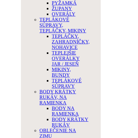
PYŽAMKÁ
ŽUPANY
OVERÁLY
TEPLÁKOVÉ
SÚPRAVY,
TEPLÁČKY, MIKINY
TEPLÁČKY,
ZAHRADNÍČKY,
NOHAVICE
TEPLEJŠIE
OVERÁLKY
JAR / JESEŇ
MIKINY,
BUNDY
TEPLÁKOVÉ
SÚPRAVY
BODY KRÁTKY
RUKÁV, NA
RAMIENKA
BODY NA
RAMIENKA
BODY KRÁTKY
RUKÁV
OBLEČENIE NA
ZIMU