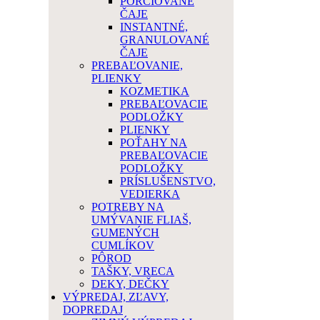
PORCIOVANÉ
ČAJE
INSTANTNÉ,
GRANULOVANÉ
ČAJE
PREBAĽOVANIE,
PLIENKY
KOZMETIKA
PREBAĽOVACIE
PODLOŽKY
PLIENKY
POŤAHY NA
PREBAĽOVACIE
PODLOŽKY
PRÍSLUŠENSTVO,
VEDIERKA
POTREBY NA
UMÝVANIE FLIAŠ,
GUMENÝCH
CUMLÍKOV
PÔROD
TAŠKY, VRECA
DEKY, DEČKY
VÝPREDAJ, ZĽAVY,
DOPREDAJ