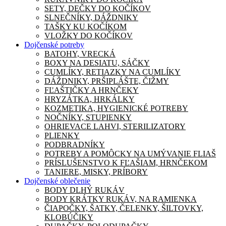
SETY, DEČKY DO KOČÍKOV
SLNEČNÍKY, DÁŽDNIKY
TAŠKY KU KOČÍKOM
VLOŽKY DO KOČÍKOV
Dojčenské potreby
BATOHY, VRECKÁ
BOXY NA DESIATU, SÁČKY
CUMLÍKY, RETIAZKY NA CUMLÍKY
DÁŽDNIKY, PRŠIPLÁŠTE, ČIŽMY
FĽAŠTIČKY A HRNČEKY
HRYZÁTKA, HRKÁLKY
KOZMETIKA, HYGIENICKÉ POTREBY
NOČNÍKY, STUPIENKY
OHRIEVACE LAHVI, STERILIZATORY
PLIENKY
PODBRADNÍKY
POTREBY A POMÔCKY NA UMÝVANIE FLIAŠ
PRÍSLUŠENSTVO K FĽAŠIAM, HRNČEKOM
TANIERE, MISKY, PRÍBORY
Dojčenské oblečenie
BODY DLHÝ RUKÁV
BODY KRÁTKY RUKÁV, NA RAMIENKA
ČIAPOČKY, ŠATKY, ČELENKY, ŠILTOVKY,
KLOBÚČIKY