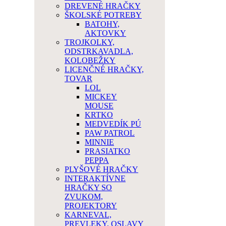
DREVENÉ HRAČKY
ŠKOLSKÉ POTREBY
BATOHY,
AKTOVKY
TROJKOLKY,
ODSTRKAVADLA,
KOLOBEŽKY
LICENČNÉ HRAČKY,
TOVAR
LOL
MICKEY
MOUSE
KRTKO
MEDVEDÍK PÚ
PAW PATROL
MINNIE
PRASIATKO
PEPPA
PLYŠOVÉ HRAČKY
INTERAKTÍVNE
HRAČKY SO
ZVUKOM,
PROJEKTORY
KARNEVAL,
PREVLEKY, OSLAVY