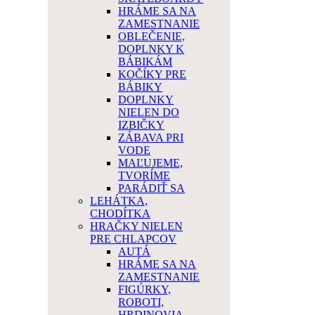
HRÁME SA NA
ZAMESTNANIE
OBLEČENIE,
DOPLNKY K
BÁBIKÁM
KOČÍKY PRE
BÁBIKY
DOPLNKY
NIELEN DO
IZBIČKY
ZÁBAVA PRI
VODE
MAĽUJEME,
TVORÍME
PARÁDIŤ SA
LEHÁTKA,
CHODÍTKA
HRAČKY NIELEN
PRE CHLAPCOV
AUTÁ
HRÁME SA NA
ZAMESTNANIE
FIGÚRKY,
ROBOTI,
HRDINOVIA