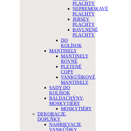
PLACHTY
NEPREMOKAVÉ
PLACHTY
JERSEY
PLACHTY
BAVLNENÉ
PLACHTY
DO
KOLÍSOK
MANTINELY
MANTINELY
ROVNÉ
PLETENÉ
COPY
VANKÚŠIKOVÉ
MANTINELY
SADY DO
KOLÍSOK
BALDACHÝNY,
MOSKYTIÉRY
MOSKYTIÉRY
DEKORACJE,
DOPLŇKY
NAHRIEVACIE
VANKÚŠIKY