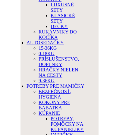
LUXUSNÉ
SETY
KLASICKÉ
SETY
DEČKY
RUKÁVNIKY DO
KOČÍKA
AUTOSEDAČKY
15-36KG
0-18KG
PRÍSLUŠENSTVO,
DOPLNKY
HRAČKY NIELEN
NA CESTY
9-36KG
POTREBY PRE MAMIČKY
BEZPEČNOSŤ,
HYGIENA
KOKONY PRE
BABATKA
KÚPANIE
POTREBY,
POMÔCKY NA
KÚPANIELIKY
VANIČKY,