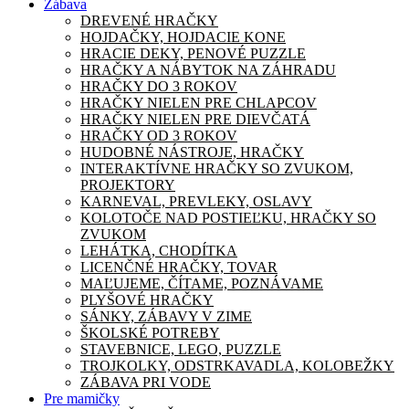
Zábava
DREVENÉ HRAČKY
HOJDAČKY, HOJDACIE KONE
HRACIE DEKY, PENOVÉ PUZZLE
HRAČKY A NÁBYTOK NA ZÁHRADU
HRAČKY DO 3 ROKOV
HRAČKY NIELEN PRE CHLAPCOV
HRAČKY NIELEN PRE DIEVČATÁ
HRAČKY OD 3 ROKOV
HUDOBNÉ NÁSTROJE, HRAČKY
INTERAKTÍVNE HRAČKY SO ZVUKOM,
PROJEKTORY
KARNEVAL, PREVLEKY, OSLAVY
KOLOTOČE NAD POSTIEĽKU, HRAČKY SO
ZVUKOM
LEHÁTKA, CHODÍTKA
LICENČNÉ HRAČKY, TOVAR
MAĽUJEME, ČÍTAME, POZNÁVAME
PLYŠOVÉ HRAČKY
SÁNKY, ZÁBAVY V ZIME
ŠKOLSKÉ POTREBY
STAVEBNICE, LEGO, PUZZLE
TROJKOLKY, ODSTRKAVADLA, KOLOBEŽKY
ZÁBAVA PRI VODE
Pre mamičky