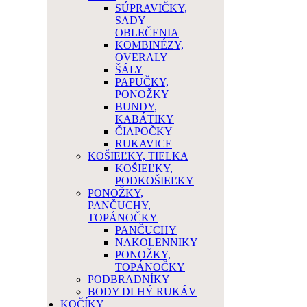
SÚPRAVIČKY,
SADY
OBLEČENIA
KOMBINÉZY,
OVERALY
ŠÁLY
PAPUČKY,
PONOŽKY
BUNDY,
KABÁTIKY
ČIAPOČKY
RUKAVICE
KOŠIEĽKY, TIELKA
KOŠIEĽKY,
PODKOŠIEĽKY
PONOŽKY,
PANČUCHY,
TOPÁNOČKY
PANČUCHY
NAKOLENNIKY
PONOŽKY,
TOPÁNOČKY
PODBRADNÍKY
BODY DLHÝ RUKÁV
KOČÍKY