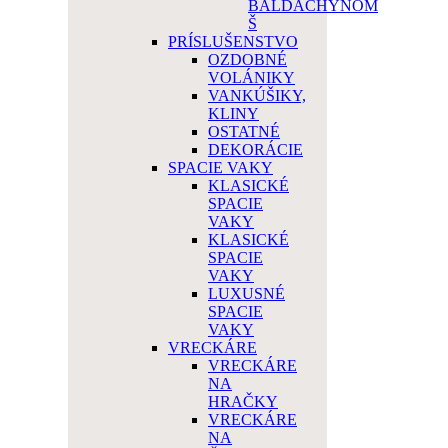
BALDACHÝNOM
Š
PRÍSLUŠENSTVO
OZDOBNÉ
VOLÁNIKY
VANKÚŠIKY,
KLINY
OSTATNÉ
DEKORÁCIE
SPACIE VAKY
KLASICKÉ
SPACIE
VAKY
KLASICKÉ
SPACIE
VAKY
LUXUSNÉ
SPACIE
VAKY
VRECKÁRE
VRECKÁRE
NA
HRAČKY
VRECKÁRE
NA