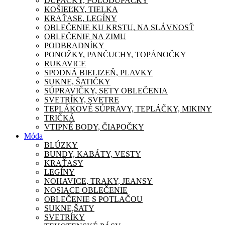
DUPAČKY, POLODUPAČKY
KOŠIEĽKY, TIELKA
KRAŤASE, LEGÍNY
OBLEČENIE KU KRSTU, NA SLÁVNOSŤ
OBLEČENIE NA ZIMU
PODBRADNÍKY
PONOŽKY, PANČUCHY, TOPÁNOČKY
RUKAVICE
SPODNÁ BIELIZEŇ, PLAVKY
SUKNE, ŠATIČKY
SÚPRAVIČKY, SETY OBLEČENIA
SVETRÍKY, SVETRE
TEPLÁKOVÉ SÚPRAVY, TEPLÁČKY, MIKINY
TRIČKÁ
VTIPNÉ BODY, ČIAPOČKY
Móda
BLÚZKY
BUNDY, KABÁTY, VESTY
KRAŤASY
LEGÍNY
NOHAVICE, TRAKY, JEANSY
NOSIACE OBLEČENIE
OBLEČENIE S POTLAČOU
SUKNE,ŠATY
SVETRÍKY