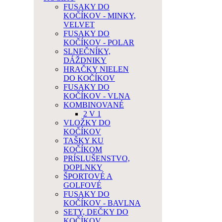
FUSAKY DO
KOČÍKOV - MINKY,
VELVET
FUSAKY DO
KOČÍKOV - POLAR
SLNEČNÍKY,
DÁŽDNIKY
HRAČKY NIELEN
DO KOČÍKOV
FUSAKY DO
KOČÍKOV - VLNA
KOMBINOVANÉ
2 V 1
VLOŽKY DO
KOČÍKOV
TAŠKY KU
KOČÍKOM
PRÍSLUŠENSTVO,
DOPLNKY
ŠPORTOVÉ A
GOLFOVÉ
FUSAKY DO
KOČÍKOV - BAVLNA
SETY, DEČKY DO
KOČÍKOV