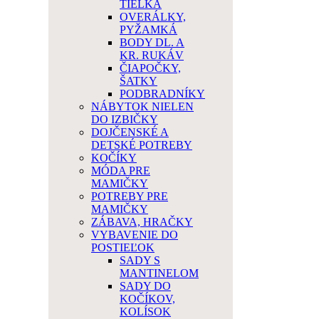
TIELKA
OVERÁLKY,
PYŽAMKÁ
BODY DL. A
KR. RUKÁV
ČIAPOČKY,
ŠATKY
PODBRADNÍKY
NÁBYTOK NIELEN
DO IZBIČKY
DOJČENSKÉ A
DETSKÉ POTREBY
KOČÍKY
MÓDA PRE
MAMIČKY
POTREBY PRE
MAMIČKY
ZÁBAVA, HRAČKY
VYBAVENIE DO
POSTIEĽOK
SADY S
MANTINELOM
SADY DO
KOČÍKOV,
KOLÍSOK