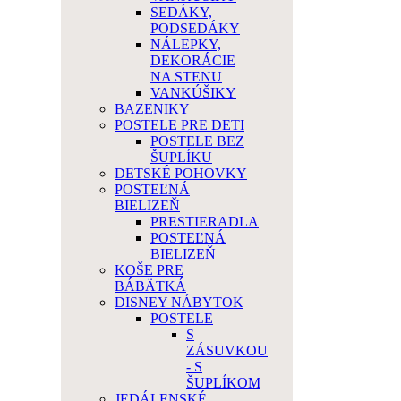
SEDÁKY,
PODSEDÁKY
NÁLEPKY,
DEKORÁCIE
NA STENU
VANKÚŠIKY
BAZENIKY
POSTELE PRE DETI
POSTELE BEZ
ŠUPLÍKU
DETSKÉ POHOVKY
POSTEĽNÁ
BIELIZEŇ
PRESTIERADLA
POSTEĽNÁ
BIELIZEŇ
KOŠE PRE
BÁBÄTKÁ
DISNEY NÁBYTOK
POSTELE
S
ZÁSUVKOU
- S
ŠUPLÍKOM
JEDÁLENSKÉ