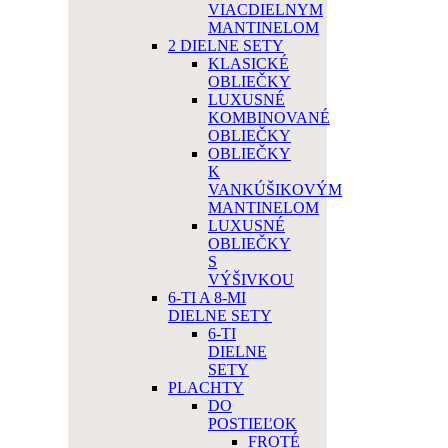
VIACDIELNYM
MANTINELOM
2 DIELNE SETY
KLASICKÉ
OBLIEČKY
LUXUSNÉ
KOMBINOVANÉ
OBLIEČKY
OBLIEČKY
K
VANKÚŠIKOVÝM
MANTINELOM
LUXUSNÉ
OBLIEČKY
S
VÝŠIVKOU
6-TI A 8-MI
DIELNE SETY
6-TI
DIELNE
SETY
PLACHTY
DO
POSTIEĽOK
FROTÉ