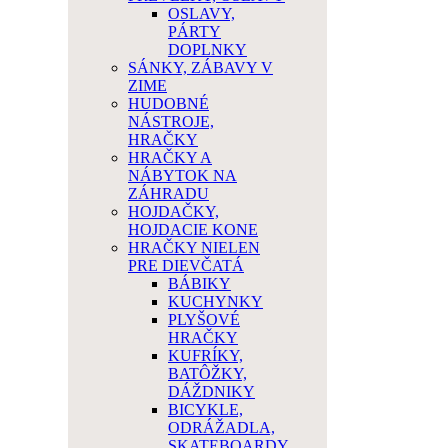
OSLAVY,
PÁRTY
DOPLNKY
SÁNKY, ZÁBAVY V
ZIME
HUDOBNÉ
NÁSTROJE,
HRAČKY
HRAČKY A
NÁBYTOK NA
ZÁHRADU
HOJDAČKY,
HOJDACIE KONE
HRAČKY NIELEN
PRE DIEVČATÁ
BÁBIKY
KUCHYNKY
PLYŠOVÉ
HRAČKY
KUFRÍKY,
BATÔŽKY,
DÁŽDNIKY
BICYKLE,
ODRÁŽADLA,
SKATEBOARDY