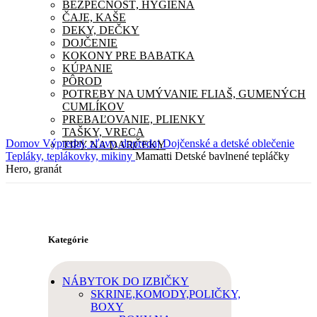
BEZPEČNOSŤ, HYGIENA
ČAJE, KAŠE
DEKY, DEČKY
DOJČENIE
KOKONY PRE BABATKA
KÚPANIE
PÔROD
POTREBY NA UMÝVANIE FLIAŠ, GUMENÝCH
CUMLÍKOV
PREBAĽOVANIE, PLIENKY
TAŠKY, VRECA
Domov
Výpredaj, zľavy, dopredaj
Dojčenské a detské oblečenie
TIPY NA DARČEKY
Tepláky, teplákovky, mikiny
Mamatti Detské bavlnené tepláčky
Hero, granát
Kategórie
NÁBYTOK DO IZBIČKY
SKRINE,KOMODY,POLIČKY,
BOXY