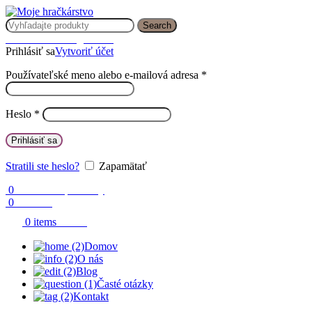
Search
Prihlásenie / Registrácia
Prihlásiť sa
Vytvoriť účet
Používateľské meno alebo e-mailová adresa
*
Heslo
*
Prihlásiť sa
Stratili ste heslo?
Zapamätať
0
Obľúbené produkty
0
Porovnaj
0.00
€
0
items
Domov
O nás
Blog
Časté otázky
Kontakt