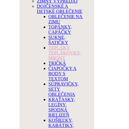
ZIMNÝ VÝPREDAJ
DOJČENSKÉ A
DETSKÉ OBLEČENIE
OBLEČENIE NA
ZIMU
TOPÁNKY,
CAPÁČKY
SUKNE,
ŠATIČKY
TEPLÁKY,
TEPLÁKOVKY,
MIKINY
TRIČKÁ
ČIAPOČKY A
BODY S
TEXTOM
SÚPRAVIČKY,
SETY
OBLEČENIA
KRAŤASKY,
LEGÍNY,
SPODNÁ
BIELIZEŇ
KOŠIEĽKY,
KABÁTIKY,