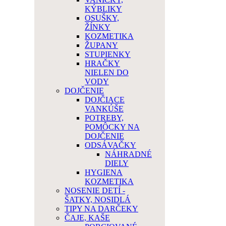
KÝBLIKY
OSUŠKY,
ŽÍNKY
KOZMETIKA
ŽUPANY
STUPIENKY
HRAČKY
NIELEN DO
VODY
DOJČENIE
DOJČIACE
VANKÚŠE
POTREBY,
POMÔCKY NA
DOJČENIE
ODSÁVAČKY
NÁHRADNÉ
DIELY
HYGIENA
KOZMETIKA
NOSENIE DETÍ -
ŠATKY, NOSIDLÁ
TIPY NA DARČEKY
ČAJE, KAŠE