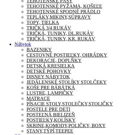
TEHOTENSKÉ PÁSY
TEHOTENSKÉ PYŽAMA, KOŠEĽE
TEHOTENSKÉ SPODNÉ PRÁDLO
TEPLÁKY,MIKINY,SÚPRAVY
TOPY, TIELKA
TRIČKÁ 3/4 RUKÁV
TRIČKÁ, TUNIKY, DL.RUKÁV
TRIČKÁ, TUNIKY, KR. RUKÁV
Nábytok
BAZENIKY
CESTOVNÉ POSTIEĽKY, OHRÁDKY
DEKORACJE, DOPLŇKY
DETSKÁ KRESIELKA
DETSKÉ POHOVKY
DISNEY NÁBYTOK
JEDÁLENSKÉ STOLÍKY STOLČEKY
KOŠE PRE BÁBÄTKÁ
LUSTRE, LAMPIČKY
MATRACE
PÍSACIE STOLY,STOLEČKY,STOLIČKY
POSTELE PRE DETI
POSTEĽNÁ BIELIZEŇ
POSTIEĽKY,KOLÍSKY
SKRINE,KOMODY,POLIČKY, BOXY
STANY,TÝPÍ,TEEPEE