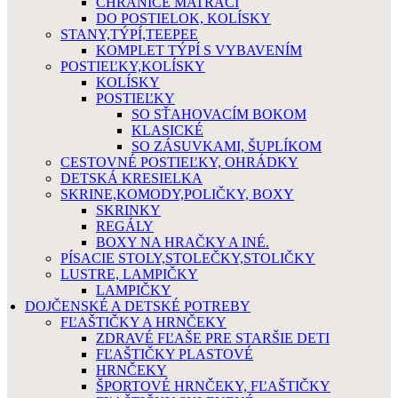
CHRÁNIČE MATRACÍ
DO POSTIELOK, KOLÍSKY
STANY,TÝPÍ,TEEPEE
KOMPLET TÝPÍ S VYBAVENÍM
POSTIEĽKY,KOLÍSKY
KOLÍSKY
POSTIEĽKY
SO SŤAHOVACÍM BOKOM
KLASICKÉ
SO ZÁSUVKAMI, ŠUPLÍKOM
CESTOVNÉ POSTIEĽKY, OHRÁDKY
DETSKÁ KRESIELKA
SKRINE,KOMODY,POLIČKY, BOXY
SKRINKY
REGÁLY
BOXY NA HRAČKY A INÉ.
PÍSACIE STOLY,STOLEČKY,STOLIČKY
LUSTRE, LAMPIČKY
LAMPIČKY
DOJČENSKÉ A DETSKÉ POTREBY
FĽAŠTIČKY A HRNČEKY
ZDRAVÉ FĽAŠE PRE STARŠIE DETI
FĽAŠTIČKY PLASTOVÉ
HRNČEKY
ŠPORTOVÉ HRNČEKY, FĽAŠTIČKY