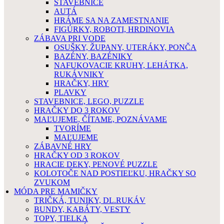
STAVEBNICE
AUTÁ
HRÁME SA NA ZAMESTNANIE
FIGÚRKY, ROBOTI, HRDINOVIA
ZÁBAVA PRI VODE
OSUŠKY, ŽUPANY, UTERÁKY, PONČA
BAZÉNY, BAZÉNIKY
NAFUKOVACIE KRUHY, LEHÁTKA,
RUKÁVNIKY
HRAČKY, HRY
PLAVKY
STAVEBNICE, LEGO, PUZZLE
HRAČKY DO 3 ROKOV
MAĽUJEME, ČÍTAME, POZNÁVAME
TVORÍME
MAĽUJEME
ZÁBAVNÉ HRY
HRAČKY OD 3 ROKOV
HRACIE DEKY, PENOVÉ PUZZLE
KOLOTOČE NAD POSTIEĽKU, HRAČKY SO
ZVUKOM
MÓDA PRE MAMIČKY
TRIČKÁ, TUNIKY, DL.RUKÁV
BUNDY, KABÁTY, VESTY
TOPY, TIELKA