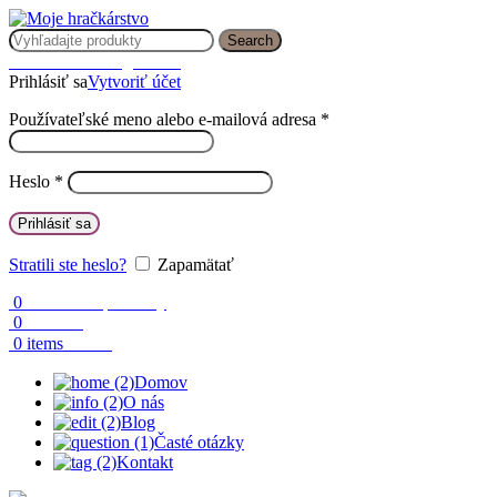
Search
Prihlásenie / Registrácia
Prihlásiť sa
Vytvoriť účet
Používateľské meno alebo e-mailová adresa
*
Heslo
*
Prihlásiť sa
Stratili ste heslo?
Zapamätať
0
Obľúbené produkty
0
Porovnaj
0.00
€
0
items
Domov
O nás
Blog
Časté otázky
Kontakt