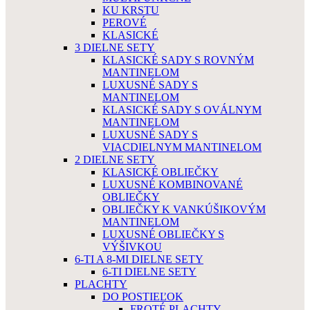
KU KRSTU
PEROVÉ
KLASICKÉ
3 DIELNE SETY
KLASICKÉ SADY S ROVNÝM
MANTINELOM
LUXUSNÉ SADY S
MANTINELOM
KLASICKÉ SADY S OVÁLNYM
MANTINELOM
LUXUSNÉ SADY S
VIACDIELNYM MANTINELOM
2 DIELNE SETY
KLASICKÉ OBLIEČKY
LUXUSNÉ KOMBINOVANÉ
OBLIEČKY
OBLIEČKY K VANKÚŠIKOVÝM
MANTINELOM
LUXUSNÉ OBLIEČKY S
VÝŠIVKOU
6-TI A 8-MI DIELNE SETY
6-TI DIELNE SETY
PLACHTY
DO POSTIEĽOK
FROTÉ PLACHTY