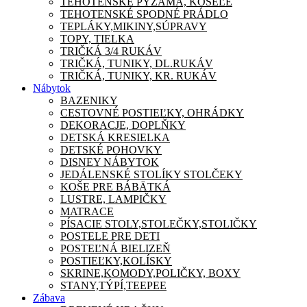
TEHOTENSKÉ PYŽAMA, KOŠEĽE
TEHOTENSKÉ SPODNÉ PRÁDLO
TEPLÁKY,MIKINY,SÚPRAVY
TOPY, TIELKA
TRIČKÁ 3/4 RUKÁV
TRIČKÁ, TUNIKY, DL.RUKÁV
TRIČKÁ, TUNIKY, KR. RUKÁV
Nábytok
BAZENIKY
CESTOVNÉ POSTIEĽKY, OHRÁDKY
DEKORACJE, DOPLŇKY
DETSKÁ KRESIELKA
DETSKÉ POHOVKY
DISNEY NÁBYTOK
JEDÁLENSKÉ STOLÍKY STOLČEKY
KOŠE PRE BÁBÄTKÁ
LUSTRE, LAMPIČKY
MATRACE
PÍSACIE STOLY,STOLEČKY,STOLIČKY
POSTELE PRE DETI
POSTEĽNÁ BIELIZEŇ
POSTIEĽKY,KOLÍSKY
SKRINE,KOMODY,POLIČKY, BOXY
STANY,TÝPÍ,TEEPEE
Zábava