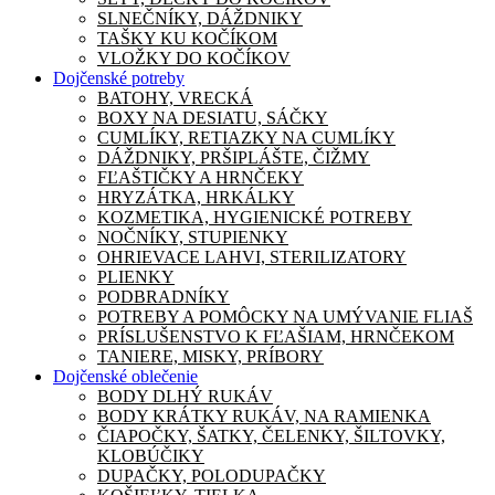
SLNEČNÍKY, DÁŽDNIKY
TAŠKY KU KOČÍKOM
VLOŽKY DO KOČÍKOV
Dojčenské potreby
BATOHY, VRECKÁ
BOXY NA DESIATU, SÁČKY
CUMLÍKY, RETIAZKY NA CUMLÍKY
DÁŽDNIKY, PRŠIPLÁŠTE, ČIŽMY
FĽAŠTIČKY A HRNČEKY
HRYZÁTKA, HRKÁLKY
KOZMETIKA, HYGIENICKÉ POTREBY
NOČNÍKY, STUPIENKY
OHRIEVACE LAHVI, STERILIZATORY
PLIENKY
PODBRADNÍKY
POTREBY A POMÔCKY NA UMÝVANIE FLIAŠ
PRÍSLUŠENSTVO K FĽAŠIAM, HRNČEKOM
TANIERE, MISKY, PRÍBORY
Dojčenské oblečenie
BODY DLHÝ RUKÁV
BODY KRÁTKY RUKÁV, NA RAMIENKA
ČIAPOČKY, ŠATKY, ČELENKY, ŠILTOVKY,
KLOBÚČIKY
DUPAČKY, POLODUPAČKY