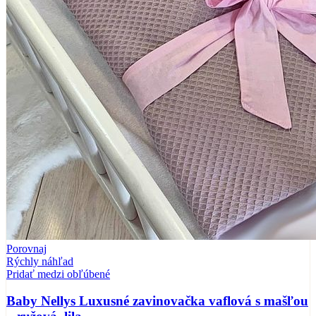
Porovnaj
Rýchly náhľad
Pridať medzi obľúbené
Baby Nellys Luxusné zavinovačka vaflová s mašľou