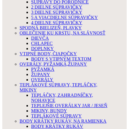
SÚPRAVY DO PORODNICE
2 DIELNE SÚPRAVIČKY
3 DIELNE SÚPRAVIČKY
5 A VIACDIELNE SÚPRAVIČKY
4 DIELNE SÚPRAVIČKY
SPODNÁ BIELIZEŇ, PLAVKY
OBLEČENIE KU KRSTU, NA SLÁVNOSŤ
DIEVČA
CHLAPEC
DOPLNKY
VTIPNÉ BODY, ČIAPOČKY
BODY S VTIPNÝM TEXTOM
OVERÁLY, PYŽAMKÁ,ŽUPANY
PYŽAMKÁ
ŽUPANY
OVERÁLY
TEPLÁKOVÉ SÚPRAVY, TEPLÁČKY,
MIKINY
TEPLÁČKY, ZAHRADNÍČKY,
NOHAVICE
TEPLEJŠIE OVERÁLKY JAR / JESEŇ
MIKINY, BUNDY
TEPLÁKOVÉ SÚPRAVY
BODY KRÁTKY RUKÁV, NA RAMIENKA
BODY KRÁTKY RUKÁV