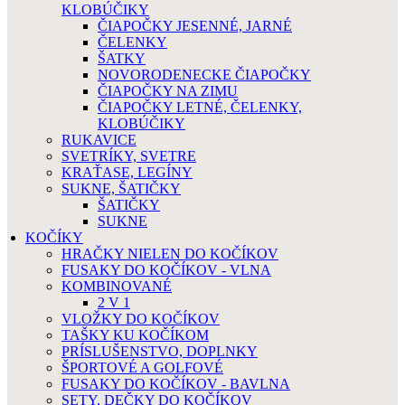
KLOBÚČIKY
ČIAPOČKY JESENNÉ, JARNÉ
ČELENKY
ŠATKY
NOVORODENECKE ČIAPOČKY
ČIAPOČKY NA ZIMU
ČIAPOČKY LETNÉ, ČELENKY,
KLOBÚČIKY
RUKAVICE
SVETRÍKY, SVETRE
KRAŤASE, LEGÍNY
SUKNE, ŠATIČKY
ŠATIČKY
SUKNE
KOČÍKY
HRAČKY NIELEN DO KOČÍKOV
FUSAKY DO KOČÍKOV - VLNA
KOMBINOVANÉ
2 V 1
VLOŽKY DO KOČÍKOV
TAŠKY KU KOČÍKOM
PRÍSLUŠENSTVO, DOPLNKY
ŠPORTOVÉ A GOLFOVÉ
FUSAKY DO KOČÍKOV - BAVLNA
SETY, DEČKY DO KOČÍKOV