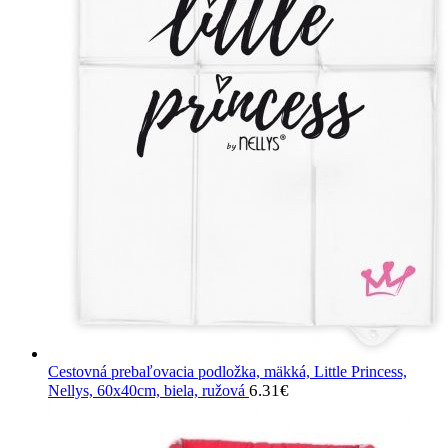
Cestovná prebaľovacia podložka, mäkká, Little Princess,
6.31
€
Nellys, 60x40cm, biela, ružová