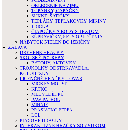
PODBRADNÍKY
OBLEČENIE NA ZIMU
TOPÁNKY, CAPÁČKY
SUKNE, ŠATIČKY
TEPLÁKY, TEPLÁKOVKY, MIKINY
TRIČKÁ
ČIAPOČKY A BODY S TEXTOM
SÚPRAVIČKY, SETY OBLEČENIA
NÁBYTOK NIELEN DO IZBIČKY
ZÁBAVA
DREVENÉ HRAČKY
ŠKOLSKÉ POTREBY
BATOHY, AKTOVKY
TROJKOLKY, ODSTRKAVADLA,
KOLOBEŽKY
LICENČNÉ HRAČKY, TOVAR
MICKEY MOUSE
KRTKO
MEDVEDÍK PÚ
PAW PATROL
MINNIE
PRASIATKO PEPPA
LOL
PLYŠOVÉ HRAČKY
INTERAKTÍVNE HRAČKY SO ZVUKOM,