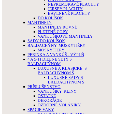
NEPREMOKAVÉ PLACHTY
JERSEY PLACHTY
BAVLNENÉ PLACHTY
DO KOLÍSOK
MANTINELY
MANTINELY ROVNÉ
PLETENÉ COPY
VANKÚŠIKOVÉ MANTINELY
SADY DO KOLÍSOK
BALDACHÝNY, MOSKYTIÉRY
MOSKYTIÉRY
PERINKA A VANKÚŠ - VÝPLŇ
4 A 5-TI DIELNE SETY S
BALDACHÝNOM
LUXUSNÉ A KLASICKÉ, S
BALDACHÝNOM Š
LUXUSNÉ SADY S
BALDACHÝNOM Š
PRÍSLUŠENSTVO
VANKÚŠIKY, KLINY
OSTATNÉ
DEKORÁCIE
OZDOBNÉ VOLÁNIKY
SPACIE VAKY