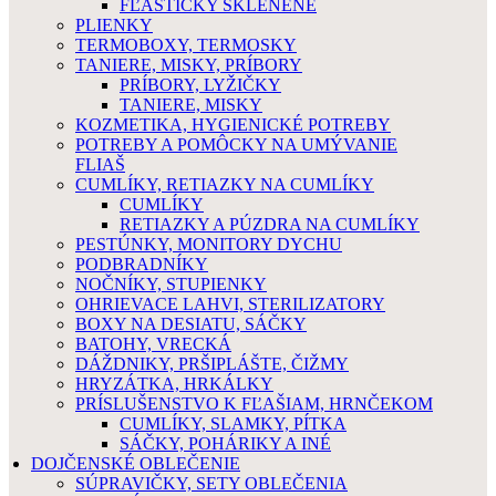
FĽAŠTIČKY SKLENENÉ
PLIENKY
TERMOBOXY, TERMOSKY
TANIERE, MISKY, PRÍBORY
PRÍBORY, LYŽIČKY
TANIERE, MISKY
KOZMETIKA, HYGIENICKÉ POTREBY
POTREBY A POMÔCKY NA UMÝVANIE
FLIAŠ
CUMLÍKY, RETIAZKY NA CUMLÍKY
CUMLÍKY
RETIAZKY A PÚZDRA NA CUMLÍKY
PESTÚNKY, MONITORY DYCHU
PODBRADNÍKY
NOČNÍKY, STUPIENKY
OHRIEVACE LAHVI, STERILIZATORY
BOXY NA DESIATU, SÁČKY
BATOHY, VRECKÁ
DÁŽDNIKY, PRŠIPLÁŠTE, ČIŽMY
HRYZÁTKA, HRKÁLKY
PRÍSLUŠENSTVO K FĽAŠIAM, HRNČEKOM
CUMLÍKY, SLAMKY, PÍTKA
SÁČKY, POHÁRIKY A INÉ
DOJČENSKÉ OBLEČENIE
SÚPRAVIČKY, SETY OBLEČENIA