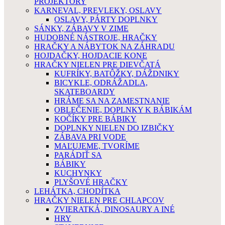
PROJEKTORY
KARNEVAL, PREVLEKY, OSLAVY
OSLAVY, PÁRTY DOPLNKY
SÁNKY, ZÁBAVY V ZIME
HUDOBNÉ NÁSTROJE, HRAČKY
HRAČKY A NÁBYTOK NA ZÁHRADU
HOJDAČKY, HOJDACIE KONE
HRAČKY NIELEN PRE DIEVČATÁ
KUFRÍKY, BATÔŽKY, DÁŽDNIKY
BICYKLE, ODRÁŽADLA,
SKATEBOARDY
HRÁME SA NA ZAMESTNANIE
OBLEČENIE, DOPLNKY K BÁBIKÁM
KOČÍKY PRE BÁBIKY
DOPLNKY NIELEN DO IZBIČKY
ZÁBAVA PRI VODE
MAĽUJEME, TVORÍME
PARÁDIŤ SA
BÁBIKY
KUCHYNKY
PLYŠOVÉ HRAČKY
LEHÁTKA, CHODÍTKA
HRAČKY NIELEN PRE CHLAPCOV
ZVIERATKÁ, DINOSAURY A INÉ
HRY