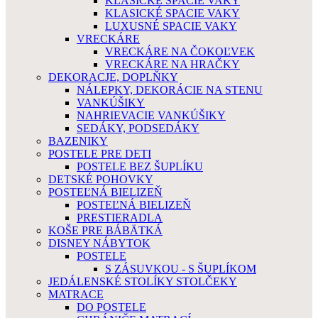
KLASICKÉ SPACIE VAKY
KLASICKÉ SPACIE VAKY
LUXUSNÉ SPACIE VAKY
VRECKÁRE
VRECKÁRE NA ČOKOĽVEK
VRECKÁRE NA HRAČKY
DEKORACJE, DOPLŇKY
NÁLEPKY, DEKORÁCIE NA STENU
VANKÚŠIKY
NAHRIEVACIE VANKÚŠIKY
SEDÁKY, PODSEDÁKY
BAZENIKY
POSTELE PRE DETI
POSTELE BEZ ŠUPLÍKU
DETSKÉ POHOVKY
POSTEĽNÁ BIELIZEŇ
POSTEĽNÁ BIELIZEŇ
PRESTIERADLA
KOŠE PRE BÁBÄTKÁ
DISNEY NÁBYTOK
POSTELE
S ZÁSUVKOU - S ŠUPLÍKOM
JEDÁLENSKÉ STOLÍKY STOLČEKY
MATRACE
DO POSTELE