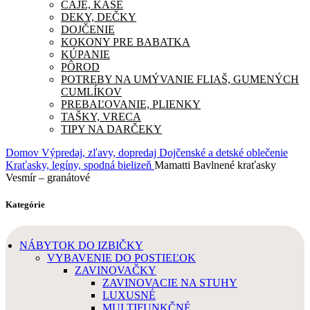
ČAJE, KAŠE
DEKY, DEČKY
DOJČENIE
KOKONY PRE BABATKA
KÚPANIE
PÔROD
POTREBY NA UMÝVANIE FLIAŠ, GUMENÝCH
CUMLÍKOV
PREBAĽOVANIE, PLIENKY
TAŠKY, VRECA
TIPY NA DARČEKY
Domov
Výpredaj, zľavy, dopredaj
Dojčenské a detské oblečenie
Kraťasky, legíny, spodná bielizeň
Mamatti Bavlnené kraťasky
Vesmír – granátové
Kategórie
NÁBYTOK DO IZBIČKY
VYBAVENIE DO POSTIEĽOK
ZAVINOVAČKY
ZAVINOVACIE NA STUHY
LUXUSNÉ
MULTIFUNKČNÉ