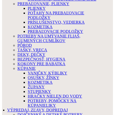
PREBAĽOVANIE, PLIENKY
PLIENKY
POŤAHY NA PREBAĽOVACIE
PODLOŽKY
PRÍSLUŠENSTVO, VEDIERKA
KOZMETIKA
PREBAĽOVACIE PODLOŽKY
POTREBY NA UMÝVANIE FLIAŠ,
GUMENÝCH CUMLÍKOV
PÔROD
TAŠKY, VRECA
DEKY, DEČKY
BEZPEČNOSŤ, HYGIENA
KOKONY PRE BABATKA
KÚPANIE
VANIČKY, KÝBLIKY
OSUŠKY, ŽÍNKY
KOZMETIKA
ŽUPANY
STUPIENKY
HRAČKY NIELEN DO VODY
POTREBY, POMÔCKY NA
KÚPANIELIKY
VÝPREDAJ, ZĽAVY, DOPREDAJ
DOJČENSKÉ A DETSKÉ POTREBY