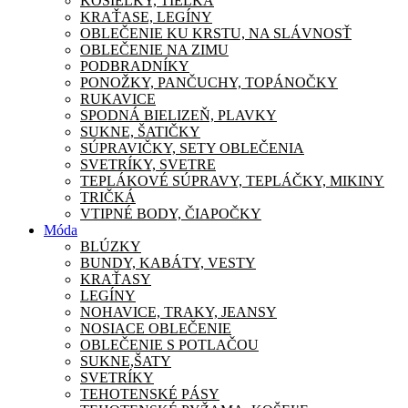
KOŠIEĽKY, TIELKA
KRAŤASE, LEGÍNY
OBLEČENIE KU KRSTU, NA SLÁVNOSŤ
OBLEČENIE NA ZIMU
PODBRADNÍKY
PONOŽKY, PANČUCHY, TOPÁNOČKY
RUKAVICE
SPODNÁ BIELIZEŇ, PLAVKY
SUKNE, ŠATIČKY
SÚPRAVIČKY, SETY OBLEČENIA
SVETRÍKY, SVETRE
TEPLÁKOVÉ SÚPRAVY, TEPLÁČKY, MIKINY
TRIČKÁ
VTIPNÉ BODY, ČIAPOČKY
Móda
BLÚZKY
BUNDY, KABÁTY, VESTY
KRAŤASY
LEGÍNY
NOHAVICE, TRAKY, JEANSY
NOSIACE OBLEČENIE
OBLEČENIE S POTLAČOU
SUKNE,ŠATY
SVETRÍKY
TEHOTENSKÉ PÁSY