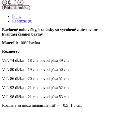
množstvo
Mamatti
Pridať do košíka
Bavlnené
kraťasky
Popis
Vesmír
Recenzie (0)
-
granátové
Bavlnené nohavičky, kraťasky sú vyrobené z atestované
kvalitnej česanej bavlny.
Materiál:
100% bavlna.
Rozmery:
Veľ. 74 dĺžka – 18 cm, obvod pása 49 cm.
Veľ. 80 dĺžka – 19 cm, obvod pása 50 cm.
Veľ. 86 dĺžka – 20 cm, obvod pása 51 cm.
Veľ. 92 dĺžka – 21 cm, obvod pása 52 cm.
Veľ. 98 dĺžka – 21 cm, obvod pása 53 cm.
Rozmery sa môžu minimálne líšiť + – 0,5 -1,5 cm.