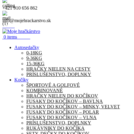
+421 910 656 862
info@mojehrackarstvo.sk
Menu
0.00
€
0
items
Autosedačky
0-18KG
9-36KG
15-36KG
HRAČKY NIELEN NA CESTY
PRÍSLUŠENSTVO, DOPLNKY
Kočíky
ŠPORTOVÉ A GOLFOVÉ
KOMBINOVANÉ
HRAČKY NIELEN DO KOČÍKOV
FUSAKY DO KOČÍKOV – BAVLNA
FUSAKY DO KOČÍKOV – MINKY, VELVET
FUSAKY DO KOČÍKOV – POLAR
FUSAKY DO KOČÍKOV – VLNA
PRÍSLUŠENSTVO, DOPLNKY
RUKÁVNIKY DO KOČÍKA
SETY, DEČKY DO KOČÍKOV