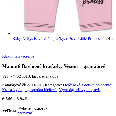
5.24
€
Baby Nellys Bavlnené tepláčky, ružové Little Princess
Klikni na zväčšenie
Mamatti Bavlnené kraťasky Vesmír – granátové
Veľ. 74, SZ5618, farba: granátová
Katalógové číslo:
118918
Kategórie:
Dojčenské a detské oblečenie
,
Kraťasky, legíny, spodná bielizeň
,
Výpredaj, zľavy, dopredaj
6.56
€
6.84
€
–
Veľkosť
Vymazať