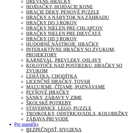
DREVENÉ HRAČKY
HOJDAČKY, HOJDACIE KONE
HRACIE DEKY, PENOVÉ PUZZLE
HRAČKY A NÁBYTOK NA ZÁHRADU
HRAČKY DO 3 ROKOV
HRAČKY NIELEN PRE CHLAPCOV
HRAČKY NIELEN PRE DIEVČATÁ
HRAČKY OD 3 ROKOV
HUDOBNÉ NÁSTROJE, HRAČKY
INTERAKTÍVNE HRAČKY SO ZVUKOM,
PROJEKTORY
KARNEVAL, PREVLEKY, OSLAVY
KOLOTOČE NAD POSTIEĽKU, HRAČKY SO
ZVUKOM
LEHÁTKA, CHODÍTKA
LICENČNÉ HRAČKY, TOVAR
MAĽUJEME, ČÍTAME, POZNÁVAME
PLYŠOVÉ HRAČKY
SÁNKY, ZÁBAVY V ZIME
ŠKOLSKÉ POTREBY
STAVEBNICE, LEGO, PUZZLE
TROJKOLKY, ODSTRKAVADLA, KOLOBEŽKY
ZÁBAVA PRI VODE
Pre mamičky
BEZPEČNOSŤ, HYGIENA