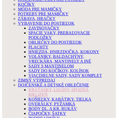
KOČÍKY
MÓDA PRE MAMIČKY
POTREBY PRE MAMIČKY
ZÁBAVA, HRAČKY
VYBAVENIE DO POSTIEĽOK
ZAVINOVAČKY
SPACIE VAKY, PREBAĽOVACIE
PODLOŽKY
OBLIEČKY DO POSTIEĽOK
PLACHTY
HNIEZDA, HNIEZDOČKA, KOKONY
VOLÁNIKY, BALDACHÝNY,
VRECKÁRA, MANTINELY A INÉ
SADY S MANTINELOM
SADY DO KOČÍKOV, KOLÍSOK
VIACDIELNE SADY, SADY KOMPLET
ZIMNÝ VÝPREDAJ
DOJČENSKÉ A DETSKÉ OBLEČENIE
KRAŤASKY, LEGÍNY, SPODNÁ
BIELIZEŇ
KOŠIEĽKY, KABÁTIKY, TIELKA
OVERÁLKY, PYŽAMKÁ
BODY DL. A KR. RUKÁV
ČIAPOČKY, ŠATKY