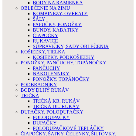
BODY NA RAMIENKA
OBLEČENIE NA ZIMU
KOMBINÉZY, OVERALY
ŠÁLY
PAPUČKY, PONOŽKY
BUNDY, KABÁTIKY
ČIAPOČKY
RUKAVICE
SÚPRAVIČKY, SADY OBLEČENIA
KOŠIEĽKY, TIELKA
KOŠIEĽKY, PODKOŠIEĽKY
PONOŽKY, PANČUCHY, TOPÁNOČKY
PANČUCHY
NAKOLENNIKY
PONOŽKY, TOPÁNOČKY
PODBRADNÍKY
BODY DLHÝ RUKÁV
TRIČKÁ
TRIČKÁ KR. RUKÁV
TRIČKÁ DL. RUKÁV
DUPAČKY, POLODUPAČKY
POLODUPAČKY
DUPAČKY
POLODUPAČKOVÉ TEPLÁČKY
ČIAPOČKY, ŠATKY, ČELENKY, ŠILTOVKY,