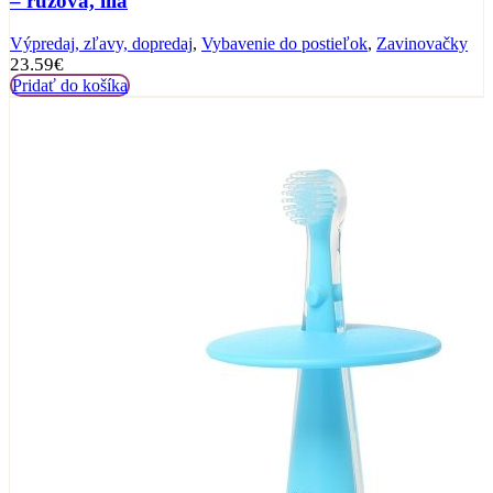
– ružová, lila
Výpredaj, zľavy, dopredaj
,
Vybavenie do postieľok
,
Zavinovačky
23.59
€
Pridať do košíka