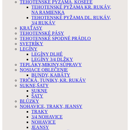
TEHOTENSKÉ PYŽAMA, KOŠEĽE
TEHOTENSKÉ PYŽAMA KR. RUKÁV,
NA RAMIENKA
TEHOTENSKÉ PYŽAMA DL. RUKÁV,
3/4 RUKÁV
KRAŤASY
TEHOTENSKÉ PÁSY
TEHOTENSKÉ SPODNÉ PRÁDLO
SVETRÍKY
LEGÍNY
LEGÍNY DLHÉ
LEGÍNY 3/4 DLŽKY
TEPLÁKY,MIKINY,SÚPRAVY
NOSIACE OBLEČENIE
BUNDY, KABÁTY
TRIČKÁ, TUNIKY, KR. RUKÁV
SUKNE,ŠATY
SUKNE
ŠATY
BLÚZKY
NOHAVICE, TRAKY, JEANSY
TRAKY
3/4 NOHAVICE
NOHAVICE
JEANSY