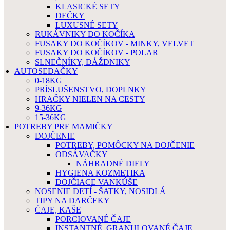
KLASICKÉ SETY
DEČKY
LUXUSNÉ SETY
RUKÁVNIKY DO KOČÍKA
FUSAKY DO KOČÍKOV - MINKY, VELVET
FUSAKY DO KOČÍKOV - POLAR
SLNEČNÍKY, DÁŽDNIKY
AUTOSEDAČKY
0-18KG
PRÍSLUŠENSTVO, DOPLNKY
HRAČKY NIELEN NA CESTY
9-36KG
15-36KG
POTREBY PRE MAMIČKY
DOJČENIE
POTREBY, POMÔCKY NA DOJČENIE
ODSÁVAČKY
NÁHRADNÉ DIELY
HYGIENA KOZMETIKA
DOJČIACE VANKÚŠE
NOSENIE DETÍ - ŠATKY, NOSIDLÁ
TIPY NA DARČEKY
ČAJE, KAŠE
PORCIOVANÉ ČAJE
INSTANTNÉ, GRANULOVANÉ ČAJE