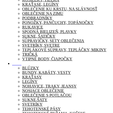
KRAŤASE, LEGÍNY
OBLEČENIE KU KRSTU, NA SLÁVNOSŤ
OBLEČENIE NA ZIMU
PODBRADNÍKY
PONOŽKY, PANČUCHY, TOPÁNOČKY
RUKAVICE
SPODNÁ BIELIZEŇ, PLAVKY
SUKNE, ŠATIČKY
SÚPRAVIČKY, SETY OBLEČENIA
SVETRÍKY, SVETRE
TEPLÁKOVÉ SÚPRAVY, TEPLÁČKY, MIKINY
TRIČKÁ
VTIPNÉ BODY, ČIAPOČKY
Móda
BLÚZKY
BUNDY, KABÁTY, VESTY
KRAŤASY
LEGÍNY
NOHAVICE, TRAKY, JEANSY
NOSIACE OBLEČENIE
OBLEČENIE S POTLAČOU
SUKNE,ŠATY
SVETRÍKY
TEHOTENSKÉ PÁSY