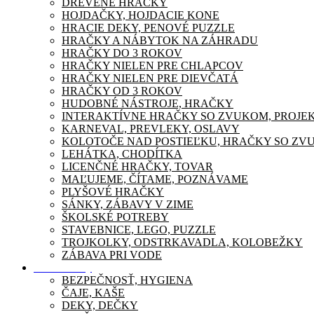
DREVENÉ HRAČKY
HOJDAČKY, HOJDACIE KONE
HRACIE DEKY, PENOVÉ PUZZLE
HRAČKY A NÁBYTOK NA ZÁHRADU
HRAČKY DO 3 ROKOV
HRAČKY NIELEN PRE CHLAPCOV
HRAČKY NIELEN PRE DIEVČATÁ
HRAČKY OD 3 ROKOV
HUDOBNÉ NÁSTROJE, HRAČKY
INTERAKTÍVNE HRAČKY SO ZVUKOM, PROJE
KARNEVAL, PREVLEKY, OSLAVY
KOLOTOČE NAD POSTIEĽKU, HRAČKY SO ZV
LEHÁTKA, CHODÍTKA
LICENČNÉ HRAČKY, TOVAR
MAĽUJEME, ČÍTAME, POZNÁVAME
PLYŠOVÉ HRAČKY
SÁNKY, ZÁBAVY V ZIME
ŠKOLSKÉ POTREBY
STAVEBNICE, LEGO, PUZZLE
TROJKOLKY, ODSTRKAVADLA, KOLOBEŽKY
ZÁBAVA PRI VODE
Pre mamičky
BEZPEČNOSŤ, HYGIENA
ČAJE, KAŠE
DEKY, DEČKY