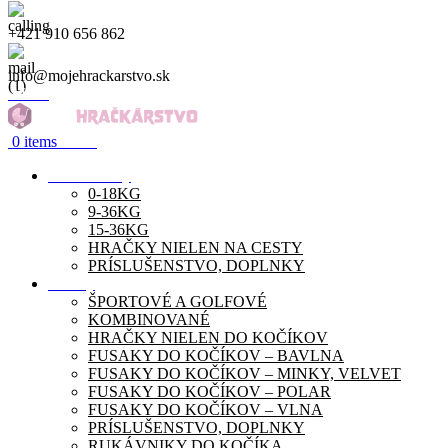
+421 910 656 862
info@mojehrackarstvo.sk
Menu
0
items
0.00
€
Autosedačky
0-18KG
9-36KG
15-36KG
HRAČKY NIELEN NA CESTY
PRÍSLUŠENSTVO, DOPLNKY
Kočíky
ŠPORTOVÉ A GOLFOVÉ
KOMBINOVANÉ
HRAČKY NIELEN DO KOČÍKOV
FUSAKY DO KOČÍKOV – BAVLNA
FUSAKY DO KOČÍKOV – MINKY, VELVET
FUSAKY DO KOČÍKOV – POLAR
FUSAKY DO KOČÍKOV – VLNA
PRÍSLUŠENSTVO, DOPLNKY
RUKÁVNIKY DO KOČÍKA