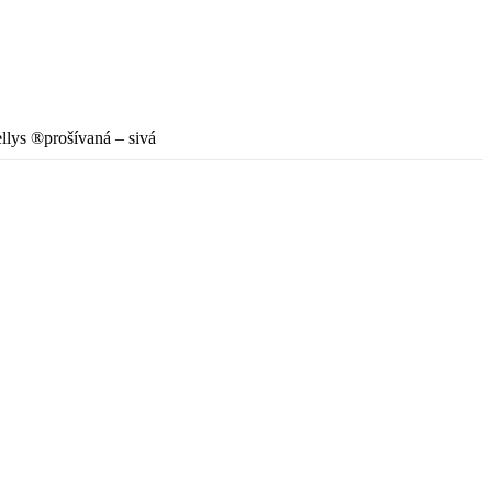
lys ®prošívaná – sivá