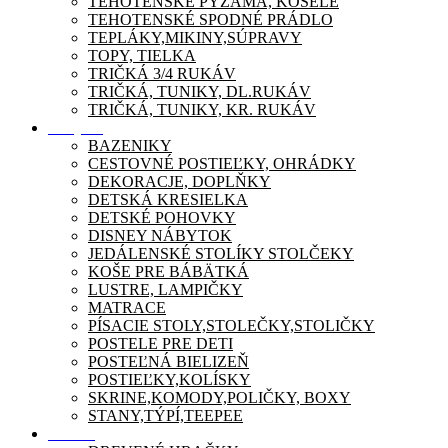
TEHOTENSKÉ PYŽAMA, KOŠEĽE
TEHOTENSKÉ SPODNÉ PRÁDLO
TEPLÁKY,MIKINY,SÚPRAVY
TOPY, TIELKA
TRIČKÁ 3/4 RUKÁV
TRIČKÁ, TUNIKY, DL.RUKÁV
TRIČKÁ, TUNIKY, KR. RUKÁV
Nábytok
BAZENIKY
CESTOVNÉ POSTIEĽKY, OHRÁDKY
DEKORACJE, DOPLŇKY
DETSKÁ KRESIELKA
DETSKÉ POHOVKY
DISNEY NÁBYTOK
JEDÁLENSKÉ STOLÍKY STOLČEKY
KOŠE PRE BÁBÄTKÁ
LUSTRE, LAMPIČKY
MATRACE
PÍSACIE STOLY,STOLEČKY,STOLIČKY
POSTELE PRE DETI
POSTEĽNÁ BIELIZEŇ
POSTIEĽKY,KOLÍSKY
SKRINE,KOMODY,POLIČKY, BOXY
STANY,TÝPÍ,TEEPEE
Zábava