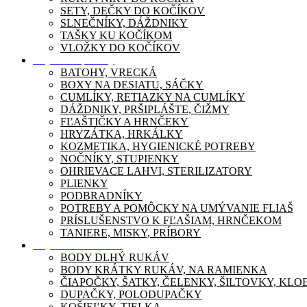
SETY, DEČKY DO KOČÍKOV
SLNEČNÍKY, DÁŽDNIKY
TAŠKY KU KOČÍKOM
VLOŽKY DO KOČÍKOV
Dojčenské potreby
BATOHY, VRECKÁ
BOXY NA DESIATU, SÁČKY
CUMLÍKY, RETIAZKY NA CUMLÍKY
DÁŽDNIKY, PRŠIPLÁŠTE, ČIŽMY
FĽAŠTIČKY A HRNČEKY
HRYZÁTKA, HRKÁLKY
KOZMETIKA, HYGIENICKÉ POTREBY
NOČNÍKY, STUPIENKY
OHRIEVACE LAHVI, STERILIZATORY
PLIENKY
PODBRADNÍKY
POTREBY A POMÔCKY NA UMÝVANIE FLIAŠ
PRÍSLUŠENSTVO K FĽAŠIAM, HRNČEKOM
TANIERE, MISKY, PRÍBORY
Dojčenské oblečenie
BODY DLHÝ RUKÁV
BODY KRÁTKY RUKÁV, NA RAMIENKA
ČIAPOČKY, ŠATKY, ČELENKY, ŠILTOVKY, KL
DUPAČKY, POLODUPAČKY
KOŠIEĽKY, TIELKA