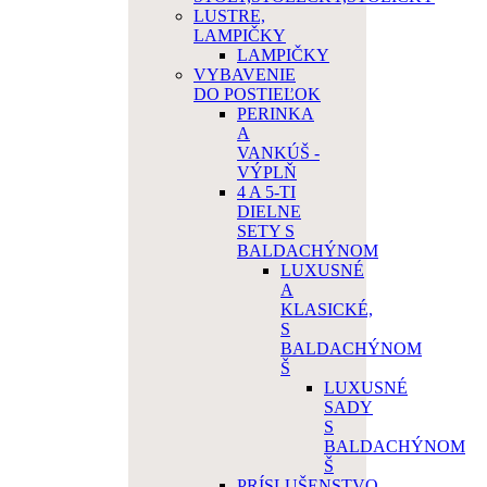
LUSTRE,
LAMPIČKY
LAMPIČKY
VYBAVENIE
DO POSTIEĽOK
PERINKA
A
VANKÚŠ -
VÝPLŇ
4 A 5-TI
DIELNE
SETY S
BALDACHÝNOM
LUXUSNÉ
A
KLASICKÉ,
S
BALDACHÝNOM
Š
LUXUSNÉ
SADY
S
BALDACHÝNOM
Š
PRÍSLUŠENSTVO