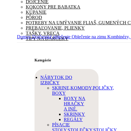
DOJČENIE
KOKONY PRE BABATKA
KÚPANIE
PÔROD
POTREBY NA UMÝVANIE FLIAŠ, GUMENÝCH 
PREBAĽOVANIE, PLIENKY
TAŠKY, VRECA
Domov
Dojčenské oblečenie
Oblečenie na zimu
Kombinézy, 
TIPY NA DARČEKY
Kategórie
NÁBYTOK DO
IZBIČKY
SKRINE,KOMODY,POLIČKY,
BOXY
BOXY NA
HRAČKY
A INÉ.
SKRINKY
REGÁLY
PÍSACIE
STOLY,STOLEČKY,STOLIČKY