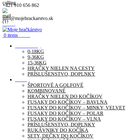
+421 910 656 862
info@mojehrackarstvo.sk
Menu
0
items
0.00
€
Autosedačky
0-18KG
9-36KG
15-36KG
HRAČKY NIELEN NA CESTY
PRÍSLUŠENSTVO, DOPLNKY
Kočíky
ŠPORTOVÉ A GOLFOVÉ
KOMBINOVANÉ
HRAČKY NIELEN DO KOČÍKOV
FUSAKY DO KOČÍKOV – BAVLNA
FUSAKY DO KOČÍKOV – MINKY, VELVET
FUSAKY DO KOČÍKOV – POLAR
FUSAKY DO KOČÍKOV – VLNA
PRÍSLUŠENSTVO, DOPLNKY
RUKÁVNIKY DO KOČÍKA
SETY, DEČKY DO KOČÍKOV