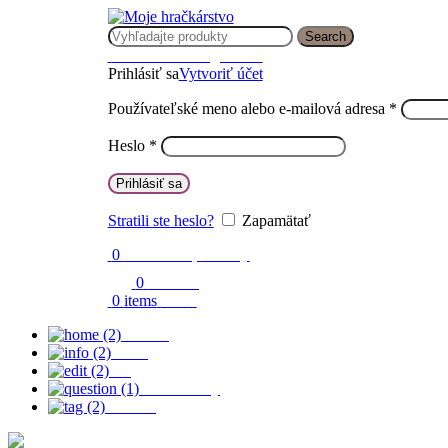
Search
Prihlásenie / Registrácia
Prihlásiť sa
Vytvoriť účet
Používateľské meno alebo e-mailová adresa
*
Heslo
*
Prihlásiť sa
Stratili ste heslo?
Zapamätať
0
Obľúbené produkty
0
Porovnaj
0
items
0.00
€
Domov
O nás
Blog
Časté otázky
Kontakt