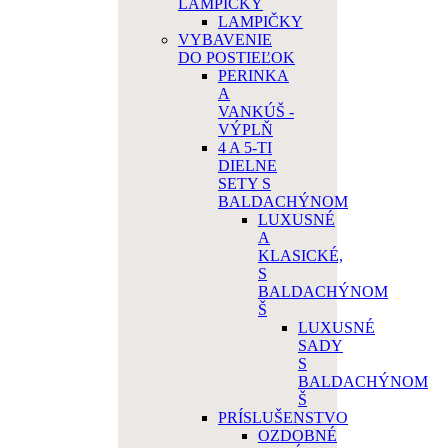
LAMPIČKY
LAMPIČKY
VYBAVENIE
DO POSTIEĽOK
PERINKA
A
VANKÚŠ -
VÝPLŇ
4 A 5-TI
DIELNE
SETY S
BALDACHÝNOM
LUXUSNÉ
A
KLASICKÉ,
S
BALDACHÝNOM
Š
LUXUSNÉ
SADY
S
BALDACHÝNOM
Š
PRÍSLUŠENSTVO
OZDOBNÉ