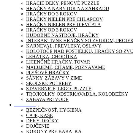
HRACIE DEKY, PENOVÉ PUZZLE
HRAČKY A NÁBYTOK NA ZÁHRADU
HRAČKY DO 3 ROKOV
HRAČKY NIELEN PRE CHLAPCOV
HRAČKY NIELEN PRE DIEVČATÁ
HRAČKY OD 3 ROKOV
HUDOBNÉ NÁSTROJE, HRAČKY
INTERAKTÍVNE HRAČKY SO ZVUKOM, PROJE
KARNEVAL, PREVLEKY, OSLAVY
KOLOTOČE NAD POSTIEĽKU, HRAČKY SO ZV
LEHÁTKA, CHODÍTKA
LICENČNÉ HRAČKY, TOVAR
MAĽUJEME, ČÍTAME, POZNÁVAME
PLYŠOVÉ HRAČKY
SÁNKY, ZÁBAVY V ZIME
ŠKOLSKÉ POTREBY
STAVEBNICE, LEGO, PUZZLE
TROJKOLKY, ODSTRKAVADLA, KOLOBEŽKY
ZÁBAVA PRI VODE
Pre mamičky
BEZPEČNOSŤ, HYGIENA
ČAJE, KAŠE
DEKY, DEČKY
DOJČENIE
KOKONY PRE BABATKA