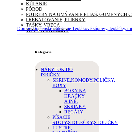
KÚPANIE
PÔROD
POTREBY NA UMÝVANIE FLIAŠ, GUMENÝCH 
PREBAĽOVANIE, PLIENKY
TAŠKY, VRECA
Domov
Dojčenské oblečenie
Teplákové súpravy, tepláčky, m
TIPY NA DARČEKY
Kategórie
NÁBYTOK DO
IZBIČKY
SKRINE,KOMODY,POLIČKY,
BOXY
BOXY NA
HRAČKY
A INÉ.
SKRINKY
REGÁLY
PÍSACIE
STOLY,STOLEČKY,STOLIČKY
LUSTRE,