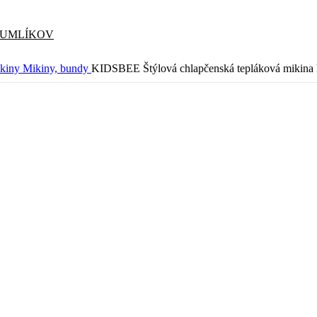
CUMLÍKOV
ikiny
Mikiny, bundy
KIDSBEE Štýlová chlapčenská tepláková mikina N