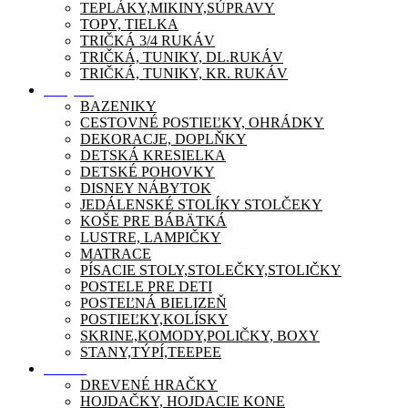
TEPLÁKY,MIKINY,SÚPRAVY
TOPY, TIELKA
TRIČKÁ 3/4 RUKÁV
TRIČKÁ, TUNIKY, DL.RUKÁV
TRIČKÁ, TUNIKY, KR. RUKÁV
Nábytok
BAZENIKY
CESTOVNÉ POSTIEĽKY, OHRÁDKY
DEKORACJE, DOPLŇKY
DETSKÁ KRESIELKA
DETSKÉ POHOVKY
DISNEY NÁBYTOK
JEDÁLENSKÉ STOLÍKY STOLČEKY
KOŠE PRE BÁBÄTKÁ
LUSTRE, LAMPIČKY
MATRACE
PÍSACIE STOLY,STOLEČKY,STOLIČKY
POSTELE PRE DETI
POSTEĽNÁ BIELIZEŇ
POSTIEĽKY,KOLÍSKY
SKRINE,KOMODY,POLIČKY, BOXY
STANY,TÝPÍ,TEEPEE
Zábava
DREVENÉ HRAČKY
HOJDAČKY, HOJDACIE KONE