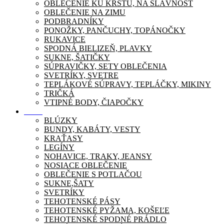
OBLEČENIE KU KRSTU, NA SLÁVNOSŤ
OBLEČENIE NA ZIMU
PODBRADNÍKY
PONOŽKY, PANČUCHY, TOPÁNOČKY
RUKAVICE
SPODNÁ BIELIZEŇ, PLAVKY
SUKNE, ŠATIČKY
SÚPRAVIČKY, SETY OBLEČENIA
SVETRÍKY, SVETRE
TEPLÁKOVÉ SÚPRAVY, TEPLÁČKY, MIKINY
TRIČKÁ
VTIPNÉ BODY, ČIAPOČKY
Móda
BLÚZKY
BUNDY, KABÁTY, VESTY
KRAŤASY
LEGÍNY
NOHAVICE, TRAKY, JEANSY
NOSIACE OBLEČENIE
OBLEČENIE S POTLAČOU
SUKNE,ŠATY
SVETRÍKY
TEHOTENSKÉ PÁSY
TEHOTENSKÉ PYŽAMA, KOŠEĽE
TEHOTENSKÉ SPODNÉ PRÁDLO