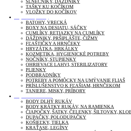
SLNEČNÍKY, DÁŽDNIKY
TAŠKY KU KOČÍKOM
VLOŽKY DO KOČÍKOV
Dojčenské potreby
BATOHY, VRECKÁ
BOXY NA DESIATU, SÁČKY
CUMLÍKY, RETIAZKY NA CUMLÍKY
DÁŽDNIKY, PRŠIPLÁŠTE, ČIŽMY
FĽAŠTIČKY A HRNČEKY
HRYZÁTKA, HRKÁLKY
KOZMETIKA, HYGIENICKÉ POTREBY
NOČNÍKY, STUPIENKY
OHRIEVACE LAHVI, STERILIZATORY
PLIENKY
PODBRADNÍKY
POTREBY A POMÔCKY NA UMÝVANIE FLIAŠ
PRÍSLUŠENSTVO K FĽAŠIAM, HRNČEKOM
TANIERE, MISKY, PRÍBORY
Dojčenské oblečenie
BODY DLHÝ RUKÁV
BODY KRÁTKY RUKÁV, NA RAMIENKA
ČIAPOČKY, ŠATKY, ČELENKY, ŠILTOVKY, KL
DUPAČKY, POLODUPAČKY
KOŠIEĽKY, TIELKA
KRAŤASE, LEGÍNY