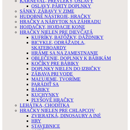
KARNEVAL, PREVLEKY, OSLAVY
OSLAVY, PÁRTY DOPLNKY
SÁNKY, ZÁBAVY V ZIME
HUDOBNÉ NÁSTROJE, HRAČKY
HRAČKY A NÁBYTOK NA ZÁHRADU
HOJDAČKY, HOJDACIE KONE
HRAČKY NIELEN PRE DIEVČATÁ
KUFRÍKY, BATÔŽKY, DÁŽDNIKY
BICYKLE, ODRÁŽADLA,
SKATEBOARDY
HRÁME SA NA ZAMESTNANIE
OBLEČENIE, DOPLNKY K BÁBIKÁM
KOČÍKY PRE BÁBIKY
DOPLNKY NIELEN DO IZBIČKY
ZÁBAVA PRI VODE
MAĽUJEME, TVORÍME
PARÁDIŤ SA
BÁBIKY
KUCHYNKY
PLYŠOVÉ HRAČKY
LEHÁTKA, CHODÍTKA
HRAČKY NIELEN PRE CHLAPCOV
ZVIERATKÁ, DINOSAURY A INÉ
HRY
STAVEBNICE