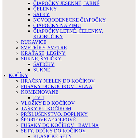
ČIAPOČKY JESENNÉ, JARNÉ
ČELENKY
ŠATKY
NOVORODENECKE ČIAPOČKY
ČIAPOČKY NA ZIMU
ČIAPOČKY LETNÉ, ČELENKY,
KLOBÚČIKY
RUKAVICE
SVETRÍKY, SVETRE
KRAŤASE, LEGÍNY
SUKNE, ŠATIČKY
ŠATIČKY
SUKNE
KOČÍKY
HRAČKY NIELEN DO KOČÍKOV
FUSAKY DO KOČÍKOV - VLNA
KOMBINOVANÉ
2 V 1
VLOŽKY DO KOČÍKOV
TAŠKY KU KOČÍKOM
PRÍSLUŠENSTVO, DOPLNKY
ŠPORTOVÉ A GOLFOVÉ
FUSAKY DO KOČÍKOV - BAVLNA
SETY, DEČKY DO KOČÍKOV
KLASICKÉ SETY