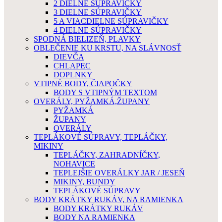
2 DIELNE SÚPRAVIČKY
3 DIELNE SÚPRAVIČKY
5 A VIACDIELNE SÚPRAVIČKY
4 DIELNE SÚPRAVIČKY
SPODNÁ BIELIZEŇ, PLAVKY
OBLEČENIE KU KRSTU, NA SLÁVNOSŤ
DIEVČA
CHLAPEC
DOPLNKY
VTIPNÉ BODY, ČIAPOČKY
BODY S VTIPNÝM TEXTOM
OVERÁLY, PYŽAMKÁ,ŽUPANY
PYŽAMKÁ
ŽUPANY
OVERÁLY
TEPLÁKOVÉ SÚPRAVY, TEPLÁČKY,
MIKINY
TEPLÁČKY, ZAHRADNÍČKY,
NOHAVICE
TEPLEJŠIE OVERÁLKY JAR / JESEŇ
MIKINY, BUNDY
TEPLÁKOVÉ SÚPRAVY
BODY KRÁTKY RUKÁV, NA RAMIENKA
BODY KRÁTKY RUKÁV
BODY NA RAMIENKA