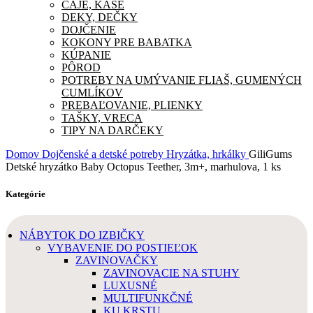
ČAJE, KAŠE
DEKY, DEČKY
DOJČENIE
KOKONY PRE BABATKA
KÚPANIE
PÔROD
POTREBY NA UMÝVANIE FLIAŠ, GUMENÝCH
CUMLÍKOV
PREBAĽOVANIE, PLIENKY
TAŠKY, VRECA
TIPY NA DARČEKY
Domov
Dojčenské a detské potreby
Hryzátka, hrkálky
GiliGums
Detské hryzátko Baby Octopus Teether, 3m+, marhulova, 1 ks
Kategórie
NÁBYTOK DO IZBIČKY
VYBAVENIE DO POSTIEĽOK
ZAVINOVAČKY
ZAVINOVACIE NA STUHY
LUXUSNÉ
MULTIFUNKČNÉ
KU KRSTU