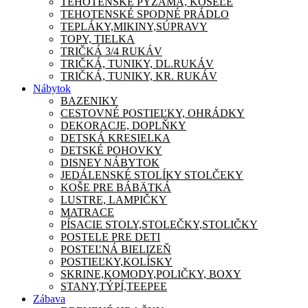
TEHOTENSKÉ PYŽAMA, KOŠEĽE
TEHOTENSKÉ SPODNÉ PRÁDLO
TEPLÁKY,MIKINY,SÚPRAVY
TOPY, TIELKA
TRIČKÁ 3/4 RUKÁV
TRIČKÁ, TUNIKY, DL.RUKÁV
TRIČKÁ, TUNIKY, KR. RUKÁV
Nábytok
BAZENIKY
CESTOVNÉ POSTIEĽKY, OHRÁDKY
DEKORACJE, DOPLŇKY
DETSKÁ KRESIELKA
DETSKÉ POHOVKY
DISNEY NÁBYTOK
JEDÁLENSKÉ STOLÍKY STOLČEKY
KOŠE PRE BÁBÄTKÁ
LUSTRE, LAMPIČKY
MATRACE
PÍSACIE STOLY,STOLEČKY,STOLIČKY
POSTELE PRE DETI
POSTEĽNÁ BIELIZEŇ
POSTIEĽKY,KOLÍSKY
SKRINE,KOMODY,POLIČKY, BOXY
STANY,TÝPÍ,TEEPEE
Zábava