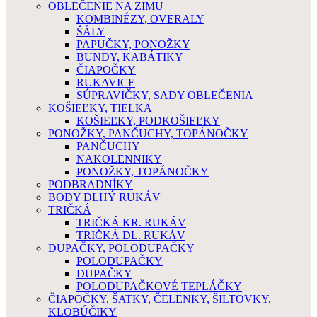
OBLEČENIE NA ZIMU
KOMBINÉZY, OVERALY
ŠÁLY
PAPUČKY, PONOŽKY
BUNDY, KABÁTIKY
ČIAPOČKY
RUKAVICE
SÚPRAVIČKY, SADY OBLEČENIA
KOŠIEĽKY, TIELKA
KOŠIEĽKY, PODKOŠIEĽKY
PONOŽKY, PANČUCHY, TOPÁNOČKY
PANČUCHY
NAKOLENNIKY
PONOŽKY, TOPÁNOČKY
PODBRADNÍKY
BODY DLHÝ RUKÁV
TRIČKÁ
TRIČKÁ KR. RUKÁV
TRIČKÁ DL. RUKÁV
DUPAČKY, POLODUPAČKY
POLODUPAČKY
DUPAČKY
POLODUPAČKOVÉ TEPLÁČKY
ČIAPOČKY, ŠATKY, ČELENKY, ŠILTOVKY,
KLOBÚČIKY