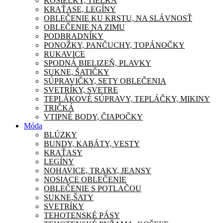
KOŠIEĽKY, TIELKA
KRAŤASE, LEGÍNY
OBLEČENIE KU KRSTU, NA SLÁVNOSŤ
OBLEČENIE NA ZIMU
PODBRADNÍKY
PONOŽKY, PANČUCHY, TOPÁNOČKY
RUKAVICE
SPODNÁ BIELIZEŇ, PLAVKY
SUKNE, ŠATIČKY
SÚPRAVIČKY, SETY OBLEČENIA
SVETRÍKY, SVETRE
TEPLÁKOVÉ SÚPRAVY, TEPLÁČKY, MIKINY
TRIČKÁ
VTIPNÉ BODY, ČIAPOČKY
Móda
BLÚZKY
BUNDY, KABÁTY, VESTY
KRAŤASY
LEGÍNY
NOHAVICE, TRAKY, JEANSY
NOSIACE OBLEČENIE
OBLEČENIE S POTLAČOU
SUKNE,ŠATY
SVETRÍKY
TEHOTENSKÉ PÁSY