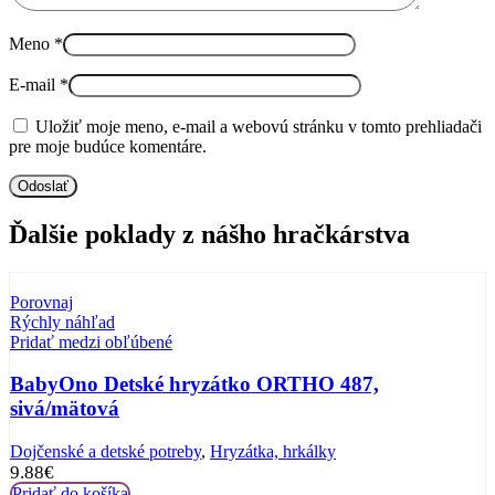
Meno
*
E-mail
*
Uložiť moje meno, e-mail a webovú stránku v tomto prehliadači
pre moje budúce komentáre.
Ďalšie poklady z nášho hračkárstva
Porovnaj
Rýchly náhľad
Pridať medzi obľúbené
BabyOno Detské hryzátko ORTHO 487,
sivá/mätová
Dojčenské a detské potreby
,
Hryzátka, hrkálky
9.88
€
Pridať do košíka