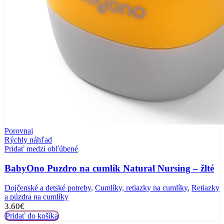
Porovnaj
Rýchly náhľad
Pridať medzi obľúbené
BabyOno Puzdro na cumlík Natural Nursing – žlté
Dojčenské a detské potreby
,
Cumlíky, retiazky na cumlíky
,
Retiazky
a púzdra na cumlíky
3.60
€
Pridať do košíka