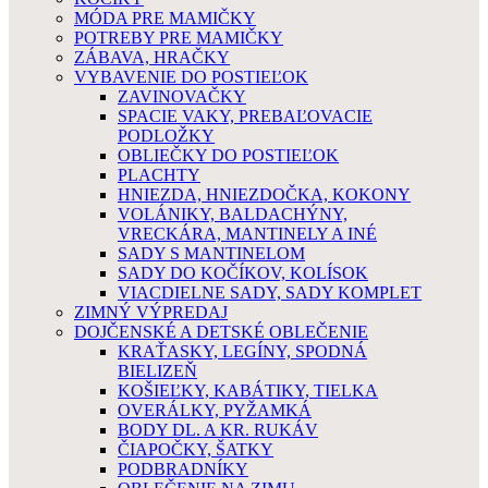
MÓDA PRE MAMIČKY
POTREBY PRE MAMIČKY
ZÁBAVA, HRAČKY
VYBAVENIE DO POSTIEĽOK
ZAVINOVAČKY
SPACIE VAKY, PREBAĽOVACIE
PODLOŽKY
OBLIEČKY DO POSTIEĽOK
PLACHTY
HNIEZDA, HNIEZDOČKA, KOKONY
VOLÁNIKY, BALDACHÝNY,
VRECKÁRA, MANTINELY A INÉ
SADY S MANTINELOM
SADY DO KOČÍKOV, KOLÍSOK
VIACDIELNE SADY, SADY KOMPLET
ZIMNÝ VÝPREDAJ
DOJČENSKÉ A DETSKÉ OBLEČENIE
KRAŤASKY, LEGÍNY, SPODNÁ
BIELIZEŇ
KOŠIEĽKY, KABÁTIKY, TIELKA
OVERÁLKY, PYŽAMKÁ
BODY DL. A KR. RUKÁV
ČIAPOČKY, ŠATKY
PODBRADNÍKY