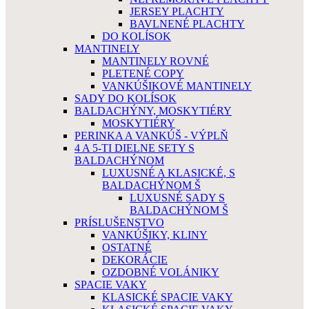
JERSEY PLACHTY
BAVLNENÉ PLACHTY
DO KOLÍSOK
MANTINELY
MANTINELY ROVNÉ
PLETENÉ COPY
VANKÚŠIKOVÉ MANTINELY
SADY DO KOLÍSOK
BALDACHÝNY, MOSKYTIÉRY
MOSKYTIÉRY
PERINKA A VANKÚŠ - VÝPLŇ
4 A 5-TI DIELNE SETY S
BALDACHÝNOM
LUXUSNÉ A KLASICKÉ, S
BALDACHÝNOM Š
LUXUSNÉ SADY S
BALDACHÝNOM Š
PRÍSLUŠENSTVO
VANKÚŠIKY, KLINY
OSTATNÉ
DEKORÁCIE
OZDOBNÉ VOLÁNIKY
SPACIE VAKY
KLASICKÉ SPACIE VAKY