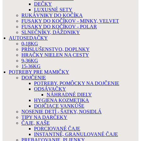
DEČKY
LUXUSNÉ SETY
RUKÁVNIKY DO KOČÍKA
FUSAKY DO KOČÍKOV - MINKY, VELVET
FUSAKY DO KOČÍKOV - POLAR
SLNEČNÍKY, DÁŽDNIKY
AUTOSEDAČKY
0-18KG
PRÍSLUŠENSTVO, DOPLNKY
HRAČKY NIELEN NA CESTY
9-36KG
15-36KG
POTREBY PRE MAMIČKY
DOJČENIE
POTREBY, POMÔCKY NA DOJČENIE
ODSÁVAČKY
NÁHRADNÉ DIELY
HYGIENA KOZMETIKA
DOJČIACE VANKÚŠE
NOSENIE DETÍ - ŠATKY, NOSIDLÁ
TIPY NA DARČEKY
ČAJE, KAŠE
PORCIOVANÉ ČAJE
INSTANTNÉ, GRANULOVANÉ ČAJE
PREBAĽOVANIE, PLIENKY