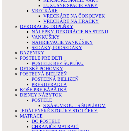
KLASICKÉ SPACIE VAKY
LUXUSNÉ SPACIE VAKY
VRECKÁRE
VRECKÁRE NA ČOKOĽVEK
VRECKÁRE NA HRAČKY
DEKORACJE, DOPLŇKY
NÁLEPKY, DEKORÁCIE NA STENU
VANKÚŠIKY
NAHRIEVACIE VANKÚŠIKY
SEDÁKY, PODSEDÁKY
BAZENIKY
POSTELE PRE DETI
POSTELE BEZ ŠUPLÍKU
DETSKÉ POHOVKY
POSTEĽNÁ BIELIZEŇ
POSTEĽNÁ BIELIZEŇ
PRESTIERADLA
KOŠE PRE BÁBÄTKÁ
DISNEY NÁBYTOK
POSTELE
S ZÁSUVKOU - S ŠUPLÍKOM
JEDÁLENSKÉ STOLÍKY STOLČEKY
MATRACE
DO POSTELE
CHRÁNIČE MATRACÍ