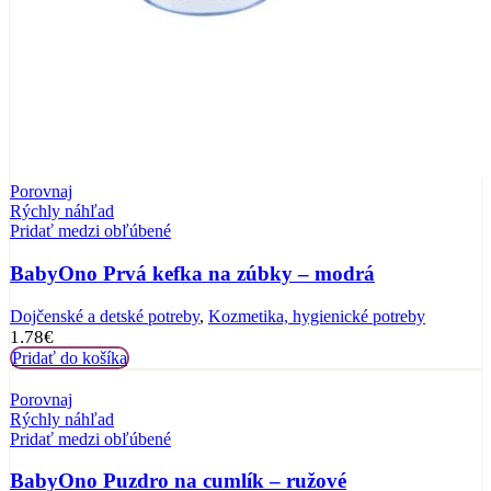
Porovnaj
Rýchly náhľad
Pridať medzi obľúbené
BabyOno Prvá kefka na zúbky – modrá
Dojčenské a detské potreby
,
Kozmetika, hygienické potreby
1.78
€
Pridať do košíka
Porovnaj
Rýchly náhľad
Pridať medzi obľúbené
BabyOno Puzdro na cumlík – ružové