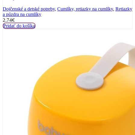
Dojčenské a detské potreby
,
Cumlíky, retiazky na cumlíky
,
Retiazky
a púzdra na cumlíky
2.74
€
Pridať do košíka