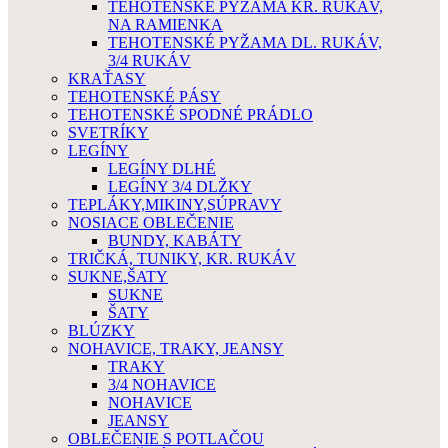
TEHOTENSKÉ PYŽAMA KR. RUKÁV,
NA RAMIENKA
TEHOTENSKÉ PYŽAMA DL. RUKÁV,
3/4 RUKÁV
KRAŤASY
TEHOTENSKÉ PÁSY
TEHOTENSKÉ SPODNÉ PRÁDLO
SVETRÍKY
LEGÍNY
LEGÍNY DLHÉ
LEGÍNY 3/4 DLŽKY
TEPLÁKY,MIKINY,SÚPRAVY
NOSIACE OBLEČENIE
BUNDY, KABÁTY
TRIČKÁ, TUNIKY, KR. RUKÁV
SUKNE,ŠATY
SUKNE
ŠATY
BLÚZKY
NOHAVICE, TRAKY, JEANSY
TRAKY
3/4 NOHAVICE
NOHAVICE
JEANSY
OBLEČENIE S POTLAČOU