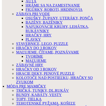
AUTÁ
HRÁME SA NA ZAMESTNANIE
FIGÚRKY, ROBOTI, HRDINOVIA
ZÁBAVA PRI VODE
OSUŠKY, ŽUPANY, UTERÁKY, PONČA
BAZÉNY, BAZÉNIKY
NAFUKOVACIE KRUHY, LEHÁTKA,
RUKÁVNIKY
HRAČKY, HRY
PLAVKY
STAVEBNICE, LEGO, PUZZLE
HRAČKY DO 3 ROKOV
MAĽUJEME, ČÍTAME, POZNÁVAME
TVORÍME
MAĽUJEME
ZÁBAVNÉ HRY
HRAČKY OD 3 ROKOV
HRACIE DEKY, PENOVÉ PUZZLE
KOLOTOČE NAD POSTIEĽKU, HRAČKY SO
ZVUKOM
MÓDA PRE MAMIČKY
TRIČKÁ, TUNIKY, DL.RUKÁV
BUNDY, KABÁTY, VESTY
TOPY, TIELKA
TEHOTENSKÉ PYŽAMA, KOŠEĽE