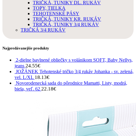
TRIČKÁ, TUNIKY DL. RUKÁV
TOPY, TIELKA
TEHOTENSKÉ PÁSY
TRIČKÁ, TUNIKY KR. RUKÁV
TRIČKÁ, TUNIKY 3/4 RUKÁV
TRIČKÁ 3/4 RUKÁV
Najpredávanejšie produkty
2-dielne bavlnené obliečky s volánikom SOFT, Baby Nellys,
24.55
€
jeans
JOŽÁNEK Tehotenské tričko 3/4 rukáv Johanka - sv. zelená,
18.13
€
vel. L/XL
Novorodenecká sada do pôrodnice Mamatti, Listy, modrá,
22.18
€
biela, veľ. 62