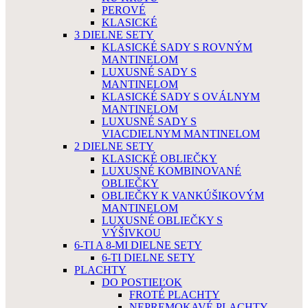
PEROVÉ
KLASICKÉ
3 DIELNE SETY
KLASICKÉ SADY S ROVNÝM
MANTINELOM
LUXUSNÉ SADY S
MANTINELOM
KLASICKÉ SADY S OVÁLNYM
MANTINELOM
LUXUSNÉ SADY S
VIACDIELNYM MANTINELOM
2 DIELNE SETY
KLASICKÉ OBLIEČKY
LUXUSNÉ KOMBINOVANÉ
OBLIEČKY
OBLIEČKY K VANKÚŠIKOVÝM
MANTINELOM
LUXUSNÉ OBLIEČKY S
VÝŠIVKOU
6-TI A 8-MI DIELNE SETY
6-TI DIELNE SETY
PLACHTY
DO POSTIEĽOK
FROTÉ PLACHTY
NEPREMOKAVÉ PLACHTY