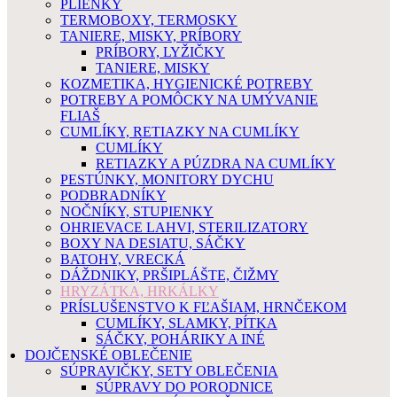
PLIENKY
TERMOBOXY, TERMOSKY
TANIERE, MISKY, PRÍBORY
PRÍBORY, LYŽIČKY
TANIERE, MISKY
KOZMETIKA, HYGIENICKÉ POTREBY
POTREBY A POMÔCKY NA UMÝVANIE
FLIAŠ
CUMLÍKY, RETIAZKY NA CUMLÍKY
CUMLÍKY
RETIAZKY A PÚZDRA NA CUMLÍKY
PESTÚNKY, MONITORY DYCHU
PODBRADNÍKY
NOČNÍKY, STUPIENKY
OHRIEVACE LAHVI, STERILIZATORY
BOXY NA DESIATU, SÁČKY
BATOHY, VRECKÁ
DÁŽDNIKY, PRŠIPLÁŠTE, ČIŽMY
HRYZÁTKA, HRKÁLKY
PRÍSLUŠENSTVO K FĽAŠIAM, HRNČEKOM
CUMLÍKY, SLAMKY, PÍTKA
SÁČKY, POHÁRIKY A INÉ
DOJČENSKÉ OBLEČENIE
SÚPRAVIČKY, SETY OBLEČENIA
SÚPRAVY DO PORODNICE