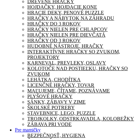
DREVENÉ HRAČKY
HOJDAČKY, HOJDACIE KONE
HRACIE DEKY, PENOVÉ PUZZLE
HRAČKY A NÁBYTOK NA ZÁHRADU
HRAČKY DO 3 ROKOV
HRAČKY NIELEN PRE CHLAPCOV
HRAČKY NIELEN PRE DIEVČATÁ
HRAČKY OD 3 ROKOV
HUDOBNÉ NÁSTROJE, HRAČKY
INTERAKTÍVNE HRAČKY SO ZVUKOM,
PROJEKTORY
KARNEVAL, PREVLEKY, OSLAVY
KOLOTOČE NAD POSTIEĽKU, HRAČKY SO
ZVUKOM
LEHÁTKA, CHODÍTKA
LICENČNÉ HRAČKY, TOVAR
MAĽUJEME, ČÍTAME, POZNÁVAME
PLYŠOVÉ HRAČKY
SÁNKY, ZÁBAVY V ZIME
ŠKOLSKÉ POTREBY
STAVEBNICE, LEGO, PUZZLE
TROJKOLKY, ODSTRKAVADLA, KOLOBEŽKY
ZÁBAVA PRI VODE
Pre mamičky
BEZPEČNOSŤ, HYGIENA