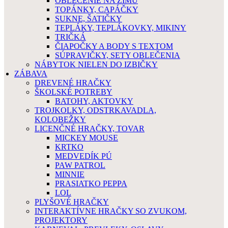
OBLEČENIE NA ZIMU
TOPÁNKY, CAPÁČKY
SUKNE, ŠATIČKY
TEPLÁKY, TEPLÁKOVKY, MIKINY
TRIČKÁ
ČIAPOČKY A BODY S TEXTOM
SÚPRAVIČKY, SETY OBLEČENIA
NÁBYTOK NIELEN DO IZBIČKY
ZÁBAVA
DREVENÉ HRAČKY
ŠKOLSKÉ POTREBY
BATOHY, AKTOVKY
TROJKOLKY, ODSTRKAVADLA,
KOLOBEŽKY
LICENČNÉ HRAČKY, TOVAR
MICKEY MOUSE
KRTKO
MEDVEDÍK PÚ
PAW PATROL
MINNIE
PRASIATKO PEPPA
LOL
PLYŠOVÉ HRAČKY
INTERAKTÍVNE HRAČKY SO ZVUKOM,
PROJEKTORY