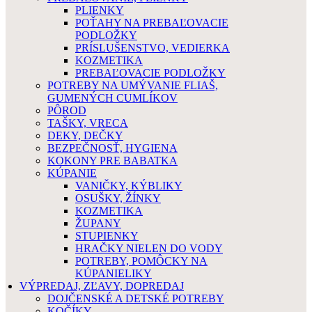
PLIENKY
POŤAHY NA PREBAĽOVACIE
PODLOŽKY
PRÍSLUŠENSTVO, VEDIERKA
KOZMETIKA
PREBAĽOVACIE PODLOŽKY
POTREBY NA UMÝVANIE FLIAŠ,
GUMENÝCH CUMLÍKOV
PÔROD
TAŠKY, VRECA
DEKY, DEČKY
BEZPEČNOSŤ, HYGIENA
KOKONY PRE BABATKA
KÚPANIE
VANIČKY, KÝBLIKY
OSUŠKY, ŽÍNKY
KOZMETIKA
ŽUPANY
STUPIENKY
HRAČKY NIELEN DO VODY
POTREBY, POMÔCKY NA
KÚPANIELIKY
VÝPREDAJ, ZĽAVY, DOPREDAJ
DOJČENSKÉ A DETSKÉ POTREBY
KOČÍKY