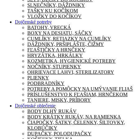
SLNEČNÍKY, DÁŽDNIKY
TAŠKY KU KOČÍKOM
VLOŽKY DO KOČÍKOV
Dojčenské potreby
BATOHY, VRECKÁ
BOXY NA DESIATU, SÁČKY
CUMLÍKY, RETIAZKY NA CUMLÍKY
DÁŽDNIKY, PRŠIPLÁŠTE, ČIŽMY
FĽAŠTIČKY A HRNČEKY
HRYZÁTKA, HRKÁLKY
KOZMETIKA, HYGIENICKÉ POTREBY
NOČNÍKY, STUPIENKY
OHRIEVACE LAHVI, STERILIZATORY
PLIENKY
PODBRADNÍKY
POTREBY A POMÔCKY NA UMÝVANIE FLIAŠ
PRÍSLUŠENSTVO K FĽAŠIAM, HRNČEKOM
TANIERE, MISKY, PRÍBORY
Dojčenské oblečenie
BODY DLHÝ RUKÁV
BODY KRÁTKY RUKÁV, NA RAMIENKA
ČIAPOČKY, ŠATKY, ČELENKY, ŠILTOVKY,
KLOBÚČIKY
DUPAČKY, POLODUPAČKY