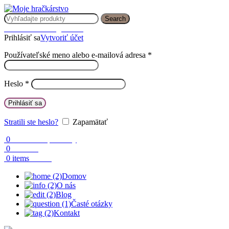
Search
Prihlásenie / Registrácia
Prihlásiť sa
Vytvoriť účet
Používateľské meno alebo e-mailová adresa
*
Heslo
*
Prihlásiť sa
Stratili ste heslo?
Zapamätať
0
Obľúbené produkty
0
Porovnaj
0.00
€
0
items
Domov
O nás
Blog
Časté otázky
Kontakt