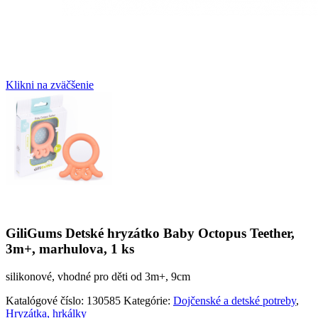
Klikni na zväčšenie
GiliGums Detské hryzátko Baby Octopus Teether,
3m+, marhulova, 1 ks
silikonové, vhodné pro děti od 3m+, 9cm
Katalógové číslo:
130585
Kategórie:
Dojčenské a detské potreby
,
Hryzátka, hrkálky