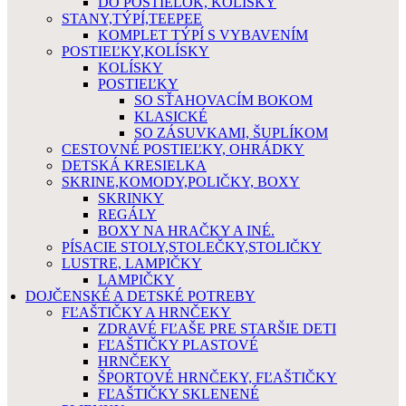
DO POSTIELOK, KOLÍSKY
STANY,TÝPÍ,TEEPEE
KOMPLET TÝPÍ S VYBAVENÍM
POSTIEĽKY,KOLÍSKY
KOLÍSKY
POSTIEĽKY
SO SŤAHOVACÍM BOKOM
KLASICKÉ
SO ZÁSUVKAMI, ŠUPLÍKOM
CESTOVNÉ POSTIEĽKY, OHRÁDKY
DETSKÁ KRESIELKA
SKRINE,KOMODY,POLIČKY, BOXY
SKRINKY
REGÁLY
BOXY NA HRAČKY A INÉ.
PÍSACIE STOLY,STOLEČKY,STOLIČKY
LUSTRE, LAMPIČKY
LAMPIČKY
DOJČENSKÉ A DETSKÉ POTREBY
FĽAŠTIČKY A HRNČEKY
ZDRAVÉ FĽAŠE PRE STARŠIE DETI
FĽAŠTIČKY PLASTOVÉ
HRNČEKY
ŠPORTOVÉ HRNČEKY, FĽAŠTIČKY
FĽAŠTIČKY SKLENENÉ