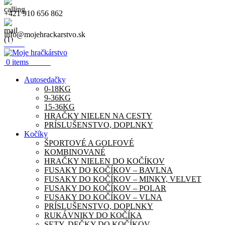
+421 910 656 862
info@mojehrackarstvo.sk
Menu
0.00
€
0
items
Autosedačky
0-18KG
9-36KG
15-36KG
HRAČKY NIELEN NA CESTY
PRÍSLUŠENSTVO, DOPLNKY
Kočíky
ŠPORTOVÉ A GOLFOVÉ
KOMBINOVANÉ
HRAČKY NIELEN DO KOČÍKOV
FUSAKY DO KOČÍKOV – BAVLNA
FUSAKY DO KOČÍKOV – MINKY, VELVET
FUSAKY DO KOČÍKOV – POLAR
FUSAKY DO KOČÍKOV – VLNA
PRÍSLUŠENSTVO, DOPLNKY
RUKÁVNIKY DO KOČÍKA
SETY, DEČKY DO KOČÍKOV