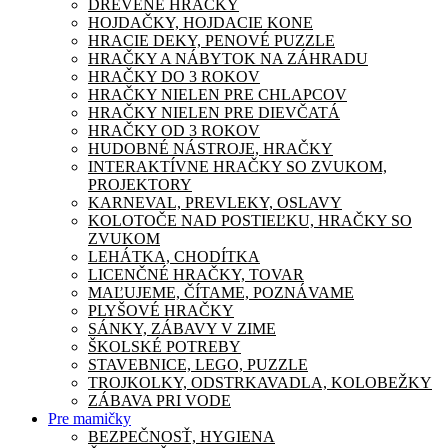
DREVENÉ HRAČKY
HOJDAČKY, HOJDACIE KONE
HRACIE DEKY, PENOVÉ PUZZLE
HRAČKY A NÁBYTOK NA ZÁHRADU
HRAČKY DO 3 ROKOV
HRAČKY NIELEN PRE CHLAPCOV
HRAČKY NIELEN PRE DIEVČATÁ
HRAČKY OD 3 ROKOV
HUDOBNÉ NÁSTROJE, HRAČKY
INTERAKTÍVNE HRAČKY SO ZVUKOM,
PROJEKTORY
KARNEVAL, PREVLEKY, OSLAVY
KOLOTOČE NAD POSTIEĽKU, HRAČKY SO
ZVUKOM
LEHÁTKA, CHODÍTKA
LICENČNÉ HRAČKY, TOVAR
MAĽUJEME, ČÍTAME, POZNÁVAME
PLYŠOVÉ HRAČKY
SÁNKY, ZÁBAVY V ZIME
ŠKOLSKÉ POTREBY
STAVEBNICE, LEGO, PUZZLE
TROJKOLKY, ODSTRKAVADLA, KOLOBEŽKY
ZÁBAVA PRI VODE
Pre mamičky
BEZPEČNOSŤ, HYGIENA