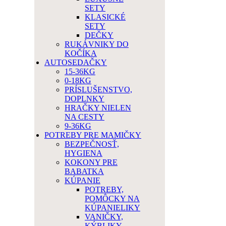
SETY
KLASICKÉ
SETY
DEČKY
RUKÁVNIKY DO
KOČÍKA
AUTOSEDAČKY
15-36KG
0-18KG
PRÍSLUŠENSTVO,
DOPLNKY
HRAČKY NIELEN
NA CESTY
9-36KG
POTREBY PRE MAMIČKY
BEZPEČNOSŤ,
HYGIENA
KOKONY PRE
BABATKA
KÚPANIE
POTREBY,
POMÔCKY NA
KÚPANIELIKY
VANIČKY,
KÝBLIKY