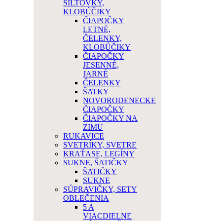
ŠILTOVKY,
KLOBÚČIKY
ČIAPOČKY
LETNÉ,
ČELENKY,
KLOBÚČIKY
ČIAPOČKY
JESENNÉ,
JARNÉ
ČELENKY
ŠATKY
NOVORODENECKE
ČIAPOČKY
ČIAPOČKY NA
ZIMU
RUKAVICE
SVETRÍKY, SVETRE
KRAŤASE, LEGÍNY
SUKNE, ŠATIČKY
ŠATIČKY
SUKNE
SÚPRAVIČKY, SETY
OBLEČENIA
5 A
VIACDIELNE