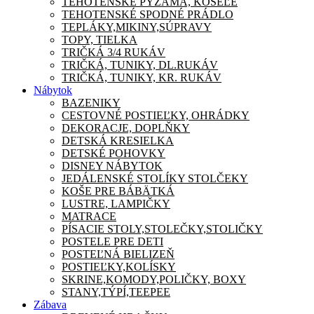
TEHOTENSKÉ PYŽAMA, KOŠEĽE
TEHOTENSKÉ SPODNÉ PRÁDLO
TEPLÁKY,MIKINY,SÚPRAVY
TOPY, TIELKA
TRIČKÁ 3/4 RUKÁV
TRIČKÁ, TUNIKY, DL.RUKÁV
TRIČKÁ, TUNIKY, KR. RUKÁV
Nábytok
BAZENIKY
CESTOVNÉ POSTIEĽKY, OHRÁDKY
DEKORACJE, DOPLŇKY
DETSKÁ KRESIELKA
DETSKÉ POHOVKY
DISNEY NÁBYTOK
JEDÁLENSKÉ STOLÍKY STOLČEKY
KOŠE PRE BÁBÄTKÁ
LUSTRE, LAMPIČKY
MATRACE
PÍSACIE STOLY,STOLEČKY,STOLIČKY
POSTELE PRE DETI
POSTEĽNÁ BIELIZEŇ
POSTIEĽKY,KOLÍSKY
SKRINE,KOMODY,POLIČKY, BOXY
STANY,TÝPÍ,TEEPEE
Zábava