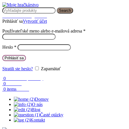
Search
Prihlásenie / Registrácia
Prihlásiť sa
Vytvoriť účet
Používateľské meno alebo e-mailová adresa
*
Heslo
*
Prihlásiť sa
Stratili ste heslo?
Zapamätať
0
Obľúbené produkty
0
Porovnaj
0.00
€
0
items
Domov
O nás
Blog
Časté otázky
Kontakt