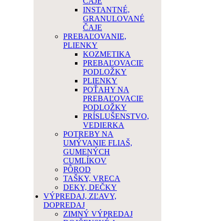
ČAJE
INSTANTNÉ,
GRANULOVANÉ
ČAJE
PREBAĽOVANIE,
PLIENKY
KOZMETIKA
PREBAĽOVACIE
PODLOŽKY
PLIENKY
POŤAHY NA
PREBAĽOVACIE
PODLOŽKY
PRÍSLUŠENSTVO,
VEDIERKA
POTREBY NA
UMÝVANIE FLIAŠ,
GUMENÝCH
CUMLÍKOV
PÔROD
TAŠKY, VRECA
DEKY, DEČKY
VÝPREDAJ, ZĽAVY,
DOPREDAJ
ZIMNÝ VÝPREDAJ