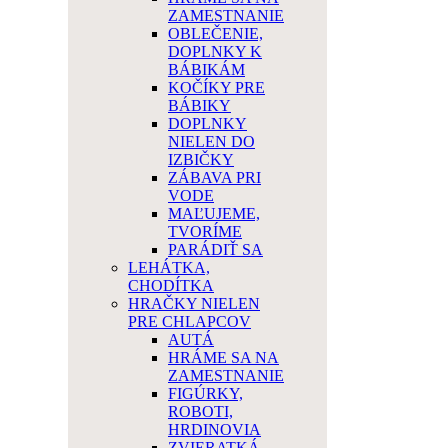
ZAMESTNANIE
OBLEČENIE,
DOPLNKY K
BÁBIKÁM
KOČÍKY PRE
BÁBIKY
DOPLNKY
NIELEN DO
IZBIČKY
ZÁBAVA PRI
VODE
MAĽUJEME,
TVORÍME
PARÁDIŤ SA
LEHÁTKA,
CHODÍTKA
HRAČKY NIELEN
PRE CHLAPCOV
AUTÁ
HRÁME SA NA
ZAMESTNANIE
FIGÚRKY,
ROBOTI,
HRDINOVIA
ZVIERATKÁ,