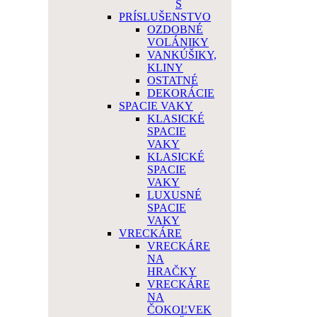
Š
PRÍSLUŠENSTVO
OZDOBNÉ
VOLÁNIKY
VANKÚŠIKY,
KLINY
OSTATNÉ
DEKORÁCIE
SPACIE VAKY
KLASICKÉ
SPACIE
VAKY
KLASICKÉ
SPACIE
VAKY
LUXUSNÉ
SPACIE
VAKY
VRECKÁRE
VRECKÁRE
NA
HRAČKY
VRECKÁRE
NA
ČOKOĽVEK