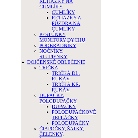
RETIAZKY NA
CUMLÍKY
CUMLÍKY
RETIAZKY A
PÚZDRA NA
CUMLÍKY
PESTÚNKY,
MONITORY DYCHU
PODBRADNÍKY
NOČNÍKY,
STUPIENKY
DOJČENSKÉ OBLEČENIE
TRIČKÁ
TRIČKÁ DL.
RUKÁV
TRIČKÁ KR.
RUKÁV
DUPAČKY,
POLODUPAČKY
DUPAČKY
POLODUPAČKOVÉ
TEPLÁČKY
POLODUPAČKY
ČIAPOČKY, ŠATKY,
ČELENKY,