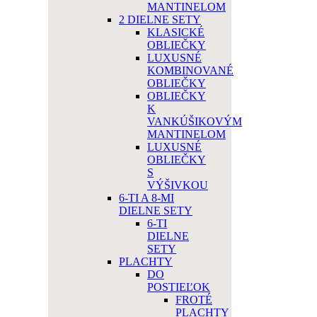
MANTINELOM
2 DIELNE SETY
KLASICKÉ
OBLIEČKY
LUXUSNÉ
KOMBINOVANÉ
OBLIEČKY
OBLIEČKY
K
VANKÚŠIKOVÝM
MANTINELOM
LUXUSNÉ
OBLIEČKY
S
VÝŠIVKOU
6-TI A 8-MI
DIELNE SETY
6-TI
DIELNE
SETY
PLACHTY
DO
POSTIEĽOK
FROTÉ
PLACHTY