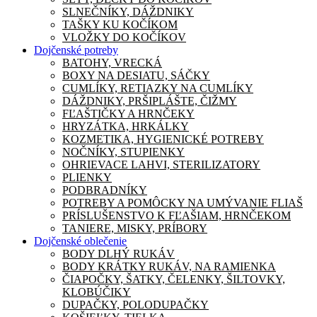
SLNEČNÍKY, DÁŽDNIKY
TAŠKY KU KOČÍKOM
VLOŽKY DO KOČÍKOV
Dojčenské potreby
BATOHY, VRECKÁ
BOXY NA DESIATU, SÁČKY
CUMLÍKY, RETIAZKY NA CUMLÍKY
DÁŽDNIKY, PRŠIPLÁŠTE, ČIŽMY
FĽAŠTIČKY A HRNČEKY
HRYZÁTKA, HRKÁLKY
KOZMETIKA, HYGIENICKÉ POTREBY
NOČNÍKY, STUPIENKY
OHRIEVACE LAHVI, STERILIZATORY
PLIENKY
PODBRADNÍKY
POTREBY A POMÔCKY NA UMÝVANIE FLIAŠ
PRÍSLUŠENSTVO K FĽAŠIAM, HRNČEKOM
TANIERE, MISKY, PRÍBORY
Dojčenské oblečenie
BODY DLHÝ RUKÁV
BODY KRÁTKY RUKÁV, NA RAMIENKA
ČIAPOČKY, ŠATKY, ČELENKY, ŠILTOVKY,
KLOBÚČIKY
DUPAČKY, POLODUPAČKY