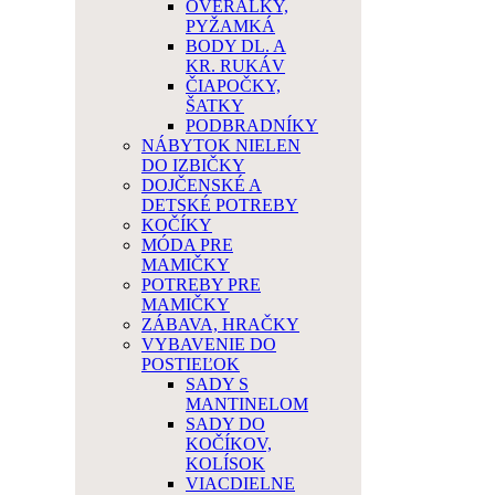
OVERÁLKY,
PYŽAMKÁ
BODY DL. A
KR. RUKÁV
ČIAPOČKY,
ŠATKY
PODBRADNÍKY
NÁBYTOK NIELEN
DO IZBIČKY
DOJČENSKÉ A
DETSKÉ POTREBY
KOČÍKY
MÓDA PRE
MAMIČKY
POTREBY PRE
MAMIČKY
ZÁBAVA, HRAČKY
VYBAVENIE DO
POSTIEĽOK
SADY S
MANTINELOM
SADY DO
KOČÍKOV,
KOLÍSOK
VIACDIELNE