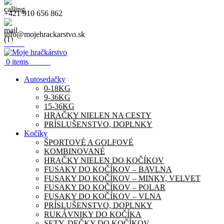
+421 910 656 862
info@mojehrackarstvo.sk
Menu
0.00
€
0
items
Autosedačky
0-18KG
9-36KG
15-36KG
HRAČKY NIELEN NA CESTY
PRÍSLUŠENSTVO, DOPLNKY
Kočíky
ŠPORTOVÉ A GOLFOVÉ
KOMBINOVANÉ
HRAČKY NIELEN DO KOČÍKOV
FUSAKY DO KOČÍKOV – BAVLNA
FUSAKY DO KOČÍKOV – MINKY, VELVET
FUSAKY DO KOČÍKOV – POLAR
FUSAKY DO KOČÍKOV – VLNA
PRÍSLUŠENSTVO, DOPLNKY
RUKÁVNIKY DO KOČÍKA
SETY, DEČKY DO KOČÍKOV