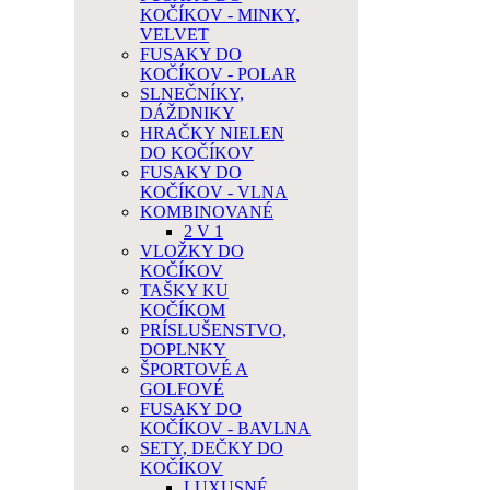
KOČÍKOV - MINKY,
VELVET
FUSAKY DO
KOČÍKOV - POLAR
SLNEČNÍKY,
DÁŽDNIKY
HRAČKY NIELEN
DO KOČÍKOV
FUSAKY DO
KOČÍKOV - VLNA
KOMBINOVANÉ
2 V 1
VLOŽKY DO
KOČÍKOV
TAŠKY KU
KOČÍKOM
PRÍSLUŠENSTVO,
DOPLNKY
ŠPORTOVÉ A
GOLFOVÉ
FUSAKY DO
KOČÍKOV - BAVLNA
SETY, DEČKY DO
KOČÍKOV
LUXUSNÉ