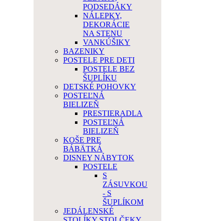
PODSEDÁKY
NÁLEPKY,
DEKORÁCIE
NA STENU
VANKÚŠIKY
BAZENIKY
POSTELE PRE DETI
POSTELE BEZ
ŠUPLÍKU
DETSKÉ POHOVKY
POSTEĽNÁ
BIELIZEŇ
PRESTIERADLA
POSTEĽNÁ
BIELIZEŇ
KOŠE PRE
BÁBÄTKÁ
DISNEY NÁBYTOK
POSTELE
S
ZÁSUVKOU
- S
ŠUPLÍKOM
JEDÁLENSKÉ
STOLÍKY STOLČEKY