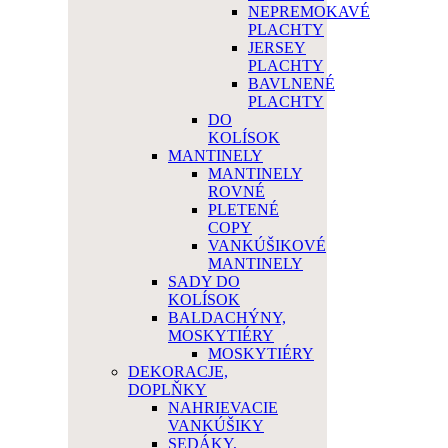
NEPREMOKAVÉ
PLACHTY
JERSEY
PLACHTY
BAVLNENÉ
PLACHTY
DO
KOLÍSOK
MANTINELY
MANTINELY
ROVNÉ
PLETENÉ
COPY
VANKÚŠIKOVÉ
MANTINELY
SADY DO
KOLÍSOK
BALDACHÝNY,
MOSKYTIÉRY
MOSKYTIÉRY
DEKORACJE,
DOPLŇKY
NAHRIEVACIE
VANKÚŠIKY
SEDÁKY,