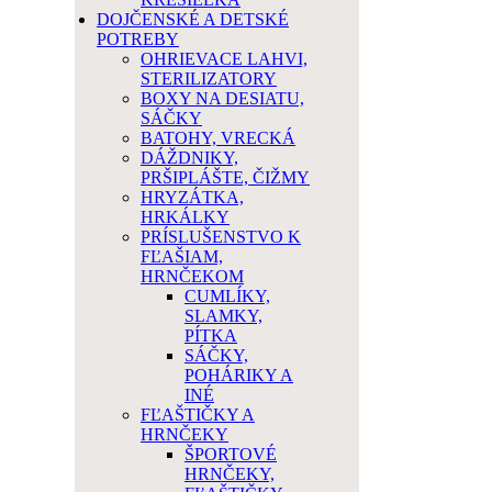
DOJČENSKÉ A DETSKÉ
POTREBY
OHRIEVACE LAHVI,
STERILIZATORY
BOXY NA DESIATU,
SÁČKY
BATOHY, VRECKÁ
DÁŽDNIKY,
PRŠIPLÁŠTE, ČIŽMY
HRYZÁTKA,
HRKÁLKY
PRÍSLUŠENSTVO K
FĽAŠIAM,
HRNČEKOM
CUMLÍKY,
SLAMKY,
PÍTKA
SÁČKY,
POHÁRIKY A
INÉ
FĽAŠTIČKY A
HRNČEKY
ŠPORTOVÉ
HRNČEKY,