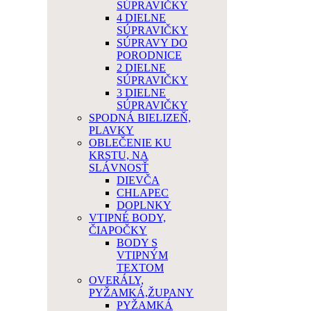
SÚPRAVIČKY
4 DIELNE
SÚPRAVIČKY
SÚPRAVY DO
PORODNICE
2 DIELNE
SÚPRAVIČKY
3 DIELNE
SÚPRAVIČKY
SPODNÁ BIELIZEŇ,
PLAVKY
OBLEČENIE KU
KRSTU, NA
SLÁVNOSŤ
DIEVČA
CHLAPEC
DOPLNKY
VTIPNÉ BODY,
ČIAPOČKY
BODY S
VTIPNÝM
TEXTOM
OVERÁLY,
PYŽAMKÁ,ŽUPANY
PYŽAMKÁ