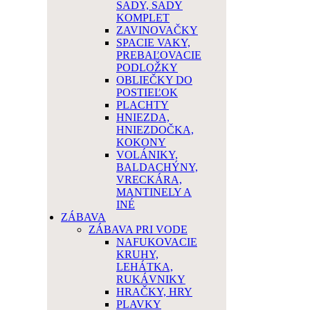
SADY, SADY
KOMPLET
ZAVINOVAČKY
SPACIE VAKY,
PREBAĽOVACIE
PODLOŽKY
OBLIEČKY DO
POSTIEĽOK
PLACHTY
HNIEZDA,
HNIEZDOČKA,
KOKONY
VOLÁNIKY,
BALDACHÝNY,
VRECKÁRA,
MANTINELY A
INÉ
ZÁBAVA
ZÁBAVA PRI VODE
NAFUKOVACIE
KRUHY,
LEHÁTKA,
RUKÁVNIKY
HRAČKY, HRY
PLAVKY