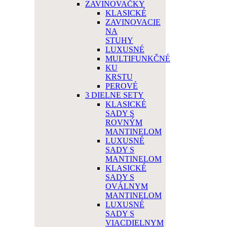
ZAVINOVAČKY
KLASICKÉ
ZAVINOVACIE
NA
STUHY
LUXUSNÉ
MULTIFUNKČNÉ
KU
KRSTU
PEROVÉ
3 DIELNE SETY
KLASICKÉ
SADY S
ROVNÝM
MANTINELOM
LUXUSNÉ
SADY S
MANTINELOM
KLASICKÉ
SADY S
OVÁLNYM
MANTINELOM
LUXUSNÉ
SADY S
VIACDIELNYM