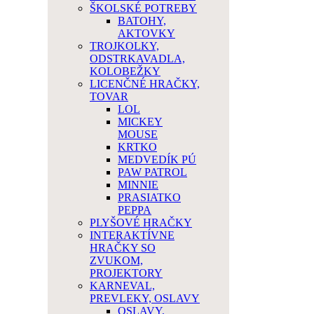
ŠKOLSKÉ POTREBY
BATOHY,
AKTOVKY
TROJKOLKY,
ODSTRKAVADLA,
KOLOBEŽKY
LICENČNÉ HRAČKY,
TOVAR
LOL
MICKEY
MOUSE
KRTKO
MEDVEDÍK PÚ
PAW PATROL
MINNIE
PRASIATKO
PEPPA
PLYŠOVÉ HRAČKY
INTERAKTÍVNE
HRAČKY SO
ZVUKOM,
PROJEKTORY
KARNEVAL,
PREVLEKY, OSLAVY
OSLAVY,