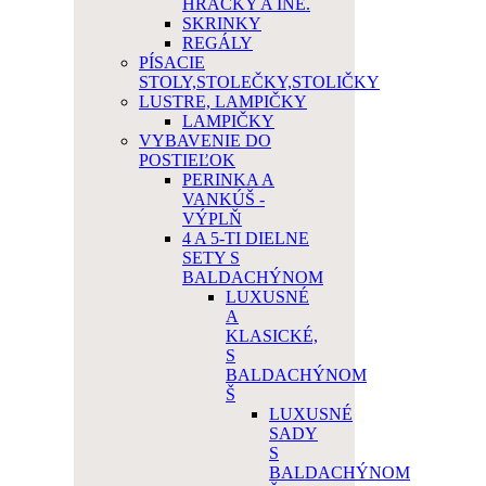
HRAČKY A INÉ.
SKRINKY
REGÁLY
PÍSACIE
STOLY,STOLEČKY,STOLIČKY
LUSTRE, LAMPIČKY
LAMPIČKY
VYBAVENIE DO
POSTIEĽOK
PERINKA A
VANKÚŠ -
VÝPLŇ
4 A 5-TI DIELNE
SETY S
BALDACHÝNOM
LUXUSNÉ
A
KLASICKÉ,
S
BALDACHÝNOM
Š
LUXUSNÉ
SADY
S
BALDACHÝNOM