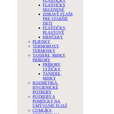
FĽAŠTIČKY
FĽAŠTIČKY
SKLENENÉ
ZDRAVÉ FĽAŠE
PRE STARŠIE
DETI
FĽAŠTIČKY
PLASTOVÉ
HRNČEKY
PLIENKY
TERMOBOXY,
TERMOSKY
TANIERE, MISKY,
PRÍBORY
PRÍBORY,
LYŽIČKY
TANIERE,
MISKY
KOZMETIKA,
HYGIENICKÉ
POTREBY
POTREBY A
POMÔCKY NA
UMÝVANIE FLIAŠ
CUMLÍKY,