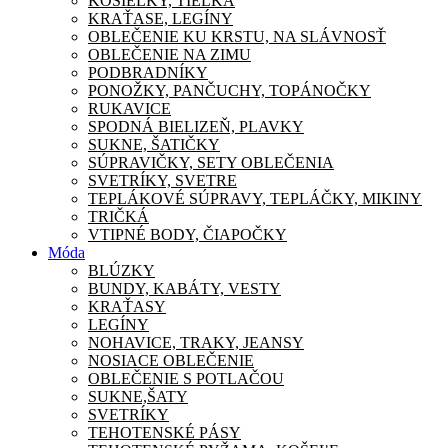
KOŠIEĽKY, TIELKA
KRAŤASE, LEGÍNY
OBLEČENIE KU KRSTU, NA SLÁVNOSŤ
OBLEČENIE NA ZIMU
PODBRADNÍKY
PONOŽKY, PANČUCHY, TOPÁNOČKY
RUKAVICE
SPODNÁ BIELIZEŇ, PLAVKY
SUKNE, ŠATIČKY
SÚPRAVIČKY, SETY OBLEČENIA
SVETRÍKY, SVETRE
TEPLÁKOVÉ SÚPRAVY, TEPLÁČKY, MIKINY
TRIČKÁ
VTIPNÉ BODY, ČIAPOČKY
Móda
BLÚZKY
BUNDY, KABÁTY, VESTY
KRAŤASY
LEGÍNY
NOHAVICE, TRAKY, JEANSY
NOSIACE OBLEČENIE
OBLEČENIE S POTLAČOU
SUKNE,ŠATY
SVETRÍKY
TEHOTENSKÉ PÁSY