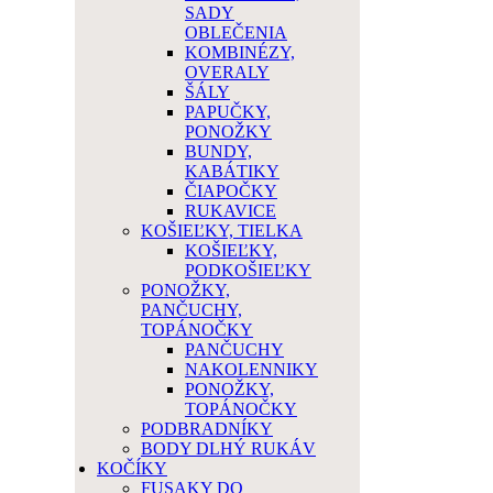
SADY
OBLEČENIA
KOMBINÉZY,
OVERALY
ŠÁLY
PAPUČKY,
PONOŽKY
BUNDY,
KABÁTIKY
ČIAPOČKY
RUKAVICE
KOŠIEĽKY, TIELKA
KOŠIEĽKY,
PODKOŠIEĽKY
PONOŽKY,
PANČUCHY,
TOPÁNOČKY
PANČUCHY
NAKOLENNIKY
PONOŽKY,
TOPÁNOČKY
PODBRADNÍKY
BODY DLHÝ RUKÁV
KOČÍKY
FUSAKY DO