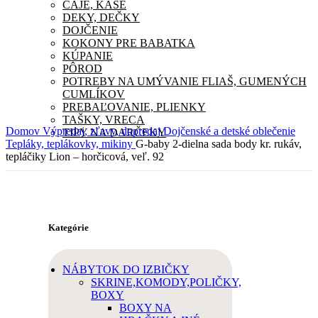
ČAJE, KAŠE
DEKY, DEČKY
DOJČENIE
KOKONY PRE BABATKA
KÚPANIE
PÔROD
POTREBY NA UMÝVANIE FLIAŠ, GUMENÝCH
CUMLÍKOV
PREBAĽOVANIE, PLIENKY
TAŠKY, VRECA
Domov
Výpredaj, zľavy, dopredaj
Dojčenské a detské oblečenie
TIPY NA DARČEKY
Tepláky, teplákovky, mikiny
G-baby 2-dielna sada body kr. rukáv,
tepláčiky Lion – horčicová, veľ. 92
Kategórie
NÁBYTOK DO IZBIČKY
SKRINE,KOMODY,POLIČKY,
BOXY
BOXY NA