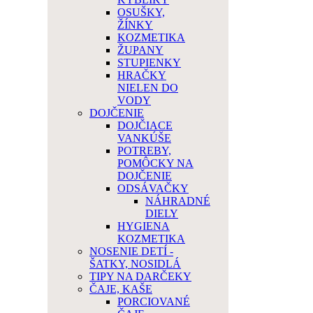
OSUŠKY,
ŽÍNKY
KOZMETIKA
ŽUPANY
STUPIENKY
HRAČKY
NIELEN DO
VODY
DOJČENIE
DOJČIACE
VANKÚŠE
POTREBY,
POMÔCKY NA
DOJČENIE
ODSÁVAČKY
NÁHRADNÉ
DIELY
HYGIENA
KOZMETIKA
NOSENIE DETÍ -
ŠATKY, NOSIDLÁ
TIPY NA DARČEKY
ČAJE, KAŠE
PORCIOVANÉ