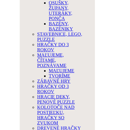
OSUŠKY,
ŽUPANY,
UTERÁKY,
PONČA
BAZÉNY,
BAZÉNIKY
STAVEBNICE, LEGO,
PUZZLE
HRAČKY DO 3
ROKOV
MAĽUJEME,
ČÍTAME,
POZNÁVAME
MAĽUJEME
TVORÍME
ZÁBAVNÉ HRY
HRAČKY OD 3
ROKOV
HRACIE DEKY,
PENOVÉ PUZZLE
KOLOTOČE NAD
POSTIEĽKU,
HRAČKY SO
ZVUKOM
DREVENÉ HRAČKY