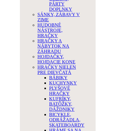
PÁRTY
DOPLNKY
SÁNKY, ZÁBAVY V
ZIME
HUDOBNÉ
NÁSTROJE,
HRAČKY
HRAČKY A
NÁBYTOK NA
ZÁHRADU
HOJDAČKY,
HOJDACIE KONE
HRAČKY NIELEN
PRE DIEVČATÁ
BÁBIKY
KUCHYNKY
PLYŠOVÉ
HRAČKY
KUFRÍKY,
BATÔŽKY,
DÁŽDNIKY
BICYKLE,
ODRÁŽADLA,
SKATEBOARDY
HRÁME SA NA