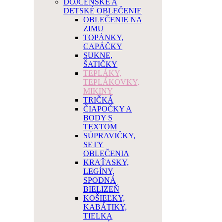
DOJČENSKÉ A
DETSKÉ OBLEČENIE
OBLEČENIE NA
ZIMU
TOPÁNKY,
CAPÁČKY
SUKNE,
ŠATIČKY
TEPLÁKY,
TEPLÁKOVKY,
MIKINY
TRIČKÁ
ČIAPOČKY A
BODY S
TEXTOM
SÚPRAVIČKY,
SETY
OBLEČENIA
KRAŤASKY,
LEGÍNY,
SPODNÁ
BIELIZEŇ
KOŠIEĽKY,
KABÁTIKY,
TIELKA