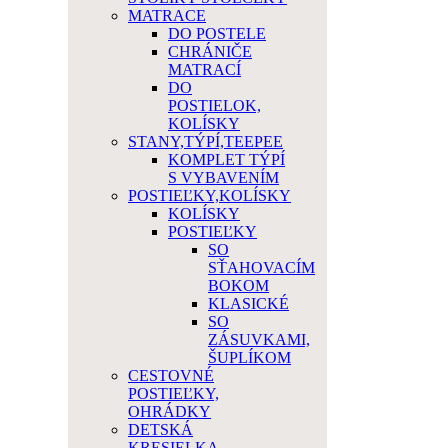
MATRACE
DO POSTELE
CHRÁNIČE
MATRACÍ
DO
POSTIELOK,
KOLÍSKY
STANY,TÝPÍ,TEEPEE
KOMPLET TÝPÍ
S VYBAVENÍM
POSTIEĽKY,KOLÍSKY
KOLÍSKY
POSTIEĽKY
SO
SŤAHOVACÍM
BOKOM
KLASICKÉ
SO
ZÁSUVKAMI,
ŠUPLÍKOM
CESTOVNÉ
POSTIEĽKY,
OHRÁDKY
DETSKÁ
KRESIELKA