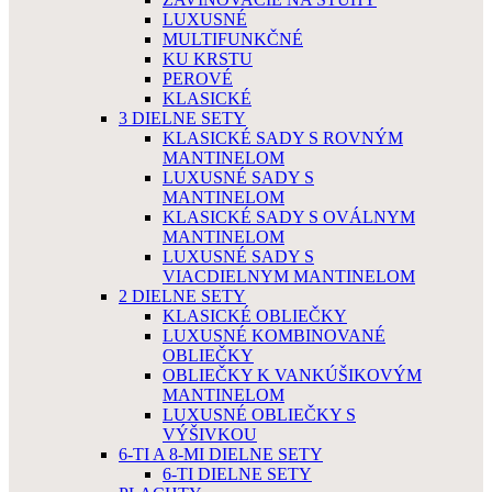
LUXUSNÉ
MULTIFUNKČNÉ
KU KRSTU
PEROVÉ
KLASICKÉ
3 DIELNE SETY
KLASICKÉ SADY S ROVNÝM
MANTINELOM
LUXUSNÉ SADY S
MANTINELOM
KLASICKÉ SADY S OVÁLNYM
MANTINELOM
LUXUSNÉ SADY S
VIACDIELNYM MANTINELOM
2 DIELNE SETY
KLASICKÉ OBLIEČKY
LUXUSNÉ KOMBINOVANÉ
OBLIEČKY
OBLIEČKY K VANKÚŠIKOVÝM
MANTINELOM
LUXUSNÉ OBLIEČKY S
VÝŠIVKOU
6-TI A 8-MI DIELNE SETY
6-TI DIELNE SETY