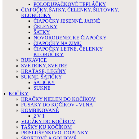
POLODUPAČKOVÉ TEPLÁČKY
ČIAPOČKY, ŠATKY, ČELENKY, ŠILTOVKY,
KLOBÚČIKY
ČIAPOČKY JESENNÉ, JARNÉ
ČELENKY
ŠATKY
NOVORODENECKE ČIAPOČKY
ČIAPOČKY NA ZIMU
ČIAPOČKY LETNÉ, ČELENKY,
KLOBÚČIKY
RUKAVICE
SVETRÍKY, SVETRE
KRAŤASE, LEGÍNY
SUKNE, ŠATIČKY
ŠATIČKY
SUKNE
KOČÍKY
HRAČKY NIELEN DO KOČÍKOV
FUSAKY DO KOČÍKOV - VLNA
KOMBINOVANÉ
2 V 1
VLOŽKY DO KOČÍKOV
TAŠKY KU KOČÍKOM
PRÍSLUŠENSTVO, DOPLNKY
ŠPORTOVÉ A GOLFOVÉ