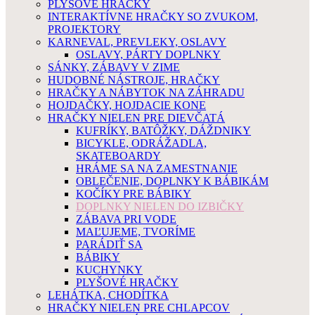
PLYŠOVÉ HRAČKY
INTERAKTÍVNE HRAČKY SO ZVUKOM,
PROJEKTORY
KARNEVAL, PREVLEKY, OSLAVY
OSLAVY, PÁRTY DOPLNKY
SÁNKY, ZÁBAVY V ZIME
HUDOBNÉ NÁSTROJE, HRAČKY
HRAČKY A NÁBYTOK NA ZÁHRADU
HOJDAČKY, HOJDACIE KONE
HRAČKY NIELEN PRE DIEVČATÁ
KUFRÍKY, BATÔŽKY, DÁŽDNIKY
BICYKLE, ODRÁŽADLA,
SKATEBOARDY
HRÁME SA NA ZAMESTNANIE
OBLEČENIE, DOPLNKY K BÁBIKÁM
KOČÍKY PRE BÁBIKY
DOPLNKY NIELEN DO IZBIČKY
ZÁBAVA PRI VODE
MAĽUJEME, TVORÍME
PARÁDIŤ SA
BÁBIKY
KUCHYNKY
PLYŠOVÉ HRAČKY
LEHÁTKA, CHODÍTKA
HRAČKY NIELEN PRE CHLAPCOV