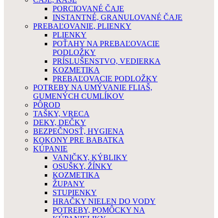
PORCIOVANÉ ČAJE
INSTANTNÉ, GRANULOVANÉ ČAJE
PREBAĽOVANIE, PLIENKY
PLIENKY
POŤAHY NA PREBAĽOVACIE
PODLOŽKY
PRÍSLUŠENSTVO, VEDIERKA
KOZMETIKA
PREBAĽOVACIE PODLOŽKY
POTREBY NA UMÝVANIE FLIAŠ,
GUMENÝCH CUMLÍKOV
PÔROD
TAŠKY, VRECA
DEKY, DEČKY
BEZPEČNOSŤ, HYGIENA
KOKONY PRE BABATKA
KÚPANIE
VANIČKY, KÝBLIKY
OSUŠKY, ŽÍNKY
KOZMETIKA
ŽUPANY
STUPIENKY
HRAČKY NIELEN DO VODY
POTREBY, POMÔCKY NA