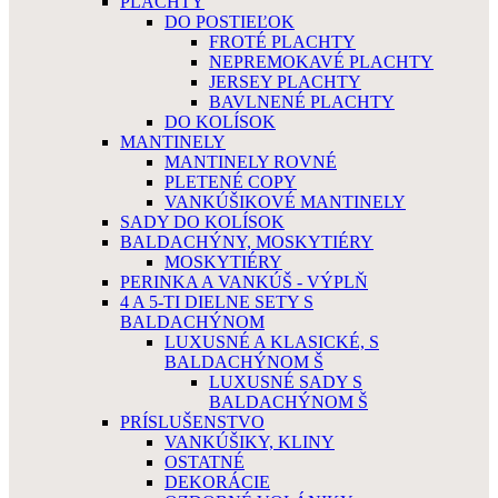
PLACHTY
DO POSTIEĽOK
FROTÉ PLACHTY
NEPREMOKAVÉ PLACHTY
JERSEY PLACHTY
BAVLNENÉ PLACHTY
DO KOLÍSOK
MANTINELY
MANTINELY ROVNÉ
PLETENÉ COPY
VANKÚŠIKOVÉ MANTINELY
SADY DO KOLÍSOK
BALDACHÝNY, MOSKYTIÉRY
MOSKYTIÉRY
PERINKA A VANKÚŠ - VÝPLŇ
4 A 5-TI DIELNE SETY S
BALDACHÝNOM
LUXUSNÉ A KLASICKÉ, S
BALDACHÝNOM Š
LUXUSNÉ SADY S
BALDACHÝNOM Š
PRÍSLUŠENSTVO
VANKÚŠIKY, KLINY
OSTATNÉ
DEKORÁCIE