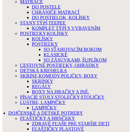
MATRACE
DO POSTELE
CHRÁNIČE MATRACÍ
DO POSTIELOK, KOLÍSKY
STANY,TÝPÍ,TEEPEE
KOMPLET TÝPÍ S VYBAVENÍM
POSTIEĽKY,KOLÍSKY
KOLÍSKY
POSTIEĽKY
SO SŤAHOVACÍM BOKOM
KLASICKÉ
SO ZÁSUVKAMI, ŠUPLÍKOM
CESTOVNÉ POSTIEĽKY, OHRÁDKY
DETSKÁ KRESIELKA
SKRINE,KOMODY,POLIČKY, BOXY
SKRINKY
REGÁLY
BOXY NA HRAČKY A INÉ.
PÍSACIE STOLY,STOLEČKY,STOLIČKY
LUSTRE, LAMPIČKY
LAMPIČKY
DOJČENSKÉ A DETSKÉ POTREBY
FĽAŠTIČKY A HRNČEKY
ZDRAVÉ FĽAŠE PRE STARŠIE DETI
FĽAŠTIČKY PLASTOVÉ