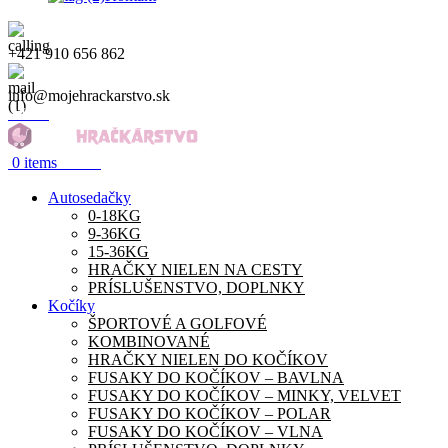
+421 910 656 862
info@mojehrackarstvo.sk
Menu
0.00
€
0
items
Autosedačky
0-18KG
9-36KG
15-36KG
HRAČKY NIELEN NA CESTY
PRÍSLUŠENSTVO, DOPLNKY
Kočíky
ŠPORTOVÉ A GOLFOVÉ
KOMBINOVANÉ
HRAČKY NIELEN DO KOČÍKOV
FUSAKY DO KOČÍKOV – BAVLNA
FUSAKY DO KOČÍKOV – MINKY, VELVET
FUSAKY DO KOČÍKOV – POLAR
FUSAKY DO KOČÍKOV – VLNA