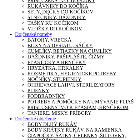
PRÍSLUŠENSTVO, DOPLNKY
RUKÁVNIKY DO KOČÍKA
SETY, DEČKY DO KOČÍKOV
SLNEČNÍKY, DÁŽDNIKY
TAŠKY KU KOČÍKOM
VLOŽKY DO KOČÍKOV
Dojčenské potreby
BATOHY, VRECKÁ
BOXY NA DESIATU, SÁČKY
CUMLÍKY, RETIAZKY NA CUMLÍKY
DÁŽDNIKY, PRŠIPLÁŠTE, ČIŽMY
FĽAŠTIČKY A HRNČEKY
HRYZÁTKA, HRKÁLKY
KOZMETIKA, HYGIENICKÉ POTREBY
NOČNÍKY, STUPIENKY
OHRIEVACE LAHVI, STERILIZATORY
PLIENKY
PODBRADNÍKY
POTREBY A POMÔCKY NA UMÝVANIE FLIAŠ
PRÍSLUŠENSTVO K FĽAŠIAM, HRNČEKOM
TANIERE, MISKY, PRÍBORY
Dojčenské oblečenie
BODY DLHÝ RUKÁV
BODY KRÁTKY RUKÁV, NA RAMIENKA
ČIAPOČKY, ŠATKY, ČELENKY, ŠILTOVKY,