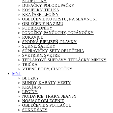
KLOBÚČIKY
DUPAČKY, POLODUPAČKY
KOŠIEĽKY, TIELKA
KRAŤASE, LEGÍNY
OBLEČENIE KU KRSTU, NA SLÁVNOSŤ
OBLEČENIE NA ZIMU
PODBRADNÍKY
PONOŽKY, PANČUCHY, TOPÁNOČKY
RUKAVICE
SPODNÁ BIELIZEŇ, PLAVKY
SUKNE, ŠATIČKY
SÚPRAVIČKY, SETY OBLEČENIA
SVETRÍKY, SVETRE
TEPLÁKOVÉ SÚPRAVY, TEPLÁČKY, MIKINY
TRIČKÁ
VTIPNÉ BODY, ČIAPOČKY
Móda
BLÚZKY
BUNDY, KABÁTY, VESTY
KRAŤASY
LEGÍNY
NOHAVICE, TRAKY, JEANSY
NOSIACE OBLEČENIE
OBLEČENIE S POTLAČOU
SUKNE,ŠATY