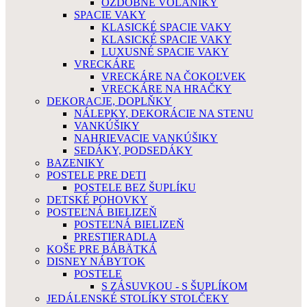
OZDOBNÉ VOLÁNIKY
SPACIE VAKY
KLASICKÉ SPACIE VAKY
KLASICKÉ SPACIE VAKY
LUXUSNÉ SPACIE VAKY
VRECKÁRE
VRECKÁRE NA ČOKOĽVEK
VRECKÁRE NA HRAČKY
DEKORACJE, DOPLŇKY
NÁLEPKY, DEKORÁCIE NA STENU
VANKÚŠIKY
NAHRIEVACIE VANKÚŠIKY
SEDÁKY, PODSEDÁKY
BAZENIKY
POSTELE PRE DETI
POSTELE BEZ ŠUPLÍKU
DETSKÉ POHOVKY
POSTEĽNÁ BIELIZEŇ
POSTEĽNÁ BIELIZEŇ
PRESTIERADLA
KOŠE PRE BÁBÄTKÁ
DISNEY NÁBYTOK
POSTELE
S ZÁSUVKOU - S ŠUPLÍKOM
JEDÁLENSKÉ STOLÍKY STOLČEKY