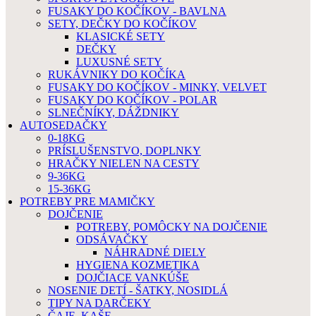
FUSAKY DO KOČÍKOV - BAVLNA
SETY, DEČKY DO KOČÍKOV
KLASICKÉ SETY
DEČKY
LUXUSNÉ SETY
RUKÁVNIKY DO KOČÍKA
FUSAKY DO KOČÍKOV - MINKY, VELVET
FUSAKY DO KOČÍKOV - POLAR
SLNEČNÍKY, DÁŽDNIKY
AUTOSEDAČKY
0-18KG
PRÍSLUŠENSTVO, DOPLNKY
HRAČKY NIELEN NA CESTY
9-36KG
15-36KG
POTREBY PRE MAMIČKY
DOJČENIE
POTREBY, POMÔCKY NA DOJČENIE
ODSÁVAČKY
NÁHRADNÉ DIELY
HYGIENA KOZMETIKA
DOJČIACE VANKÚŠE
NOSENIE DETÍ - ŠATKY, NOSIDLÁ
TIPY NA DARČEKY
ČAJE, KAŠE