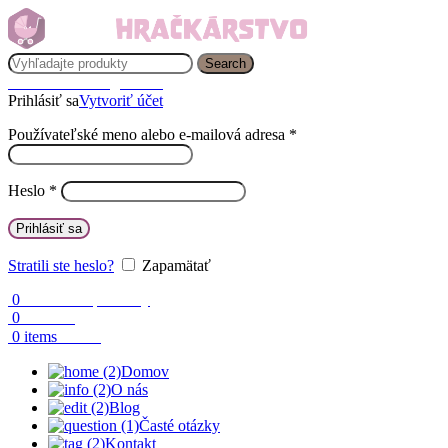
Search
Prihlásenie / Registrácia
Prihlásiť sa
Vytvoriť účet
Používateľské meno alebo e-mailová adresa
*
Heslo
*
Prihlásiť sa
Stratili ste heslo?
Zapamätať
0
Obľúbené produkty
0
Porovnaj
0.00
€
0
items
Domov
O nás
Blog
Časté otázky
Kontakt