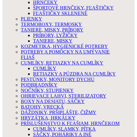
HRNČEKY
ŠPORTOVÉ HRNČEKY, FĽAŠTIČKY
FĽAŠTIČKY SKLENENÉ
PLIENKY
TERMOBOXY, TERMOSKY
TANIERE, MISKY, PRÍBORY
PRÍBORY, LYŽIČKY
TANIERE, MISKY
KOZMETIKA, HYGIENICKÉ POTREBY
POTREBY A POMÔCKY NA UMÝVANIE
FLIAŠ
CUMLÍKY, RETIAZKY NA CUMLÍKY
CUMLÍKY
RETIAZKY A PÚZDRA NA CUMLÍKY
PESTÚNKY, MONITORY DYCHU
PODBRADNÍKY
NOČNÍKY, STUPIENKY
OHRIEVACE LAHVI, STERILIZATORY
BOXY NA DESIATU, SÁČKY
BATOHY, VRECKÁ
DÁŽDNIKY, PRŠIPLÁŠTE, ČIŽMY
HRYZÁTKA, HRKÁLKY
PRÍSLUŠENSTVO K FĽAŠIAM, HRNČEKOM
CUMLÍKY, SLAMKY, PÍTKA
SÁČKY, POHÁRIKY A INÉ