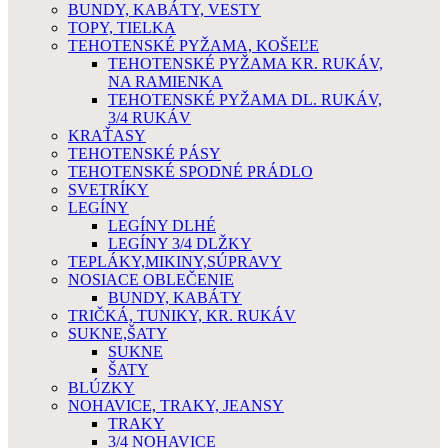
BUNDY, KABÁTY, VESTY
TOPY, TIELKA
TEHOTENSKÉ PYŽAMA, KOŠEĽE
TEHOTENSKÉ PYŽAMA KR. RUKÁV,
NA RAMIENKA
TEHOTENSKÉ PYŽAMA DL. RUKÁV,
3/4 RUKÁV
KRAŤASY
TEHOTENSKÉ PÁSY
TEHOTENSKÉ SPODNÉ PRÁDLO
SVETRÍKY
LEGÍNY
LEGÍNY DLHÉ
LEGÍNY 3/4 DLŽKY
TEPLÁKY,MIKINY,SÚPRAVY
NOSIACE OBLEČENIE
BUNDY, KABÁTY
TRIČKÁ, TUNIKY, KR. RUKÁV
SUKNE,ŠATY
SUKNE
ŠATY
BLÚZKY
NOHAVICE, TRAKY, JEANSY
TRAKY
3/4 NOHAVICE