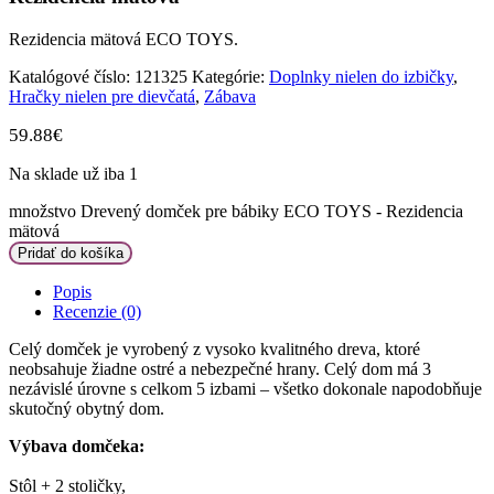
Rezidencia mätová ECO TOYS.
Katalógové číslo:
121325
Kategórie:
Doplnky nielen do izbičky
,
Hračky nielen pre dievčatá
,
Zábava
59.88
€
Na sklade už iba 1
množstvo Drevený domček pre bábiky ECO TOYS - Rezidencia
mätová
Pridať do košíka
Popis
Recenzie (0)
Celý domček je vyrobený z vysoko kvalitného dreva, ktoré
neobsahuje žiadne ostré a nebezpečné hrany. Celý dom má 3
nezávislé úrovne s celkom 5 izbami – všetko dokonale napodobňuje
skutočný obytný dom.
Výbava domčeka:
Stôl + 2 stoličky,