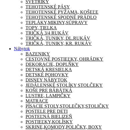
SVETRÍKY
TEHOTENSKÉ PÁSY
TEHOTENSKÉ PYŽAMA, KOŠEĽE
TEHOTENSKÉ SPODNÉ PRÁDLO
TEPLÁKY,MIKINY,SÚPRAVY
TOPY, TIELKA
TRIČKÁ 3/4 RUKÁV
TRIČKÁ, TUNIKY, DL.RUKÁV
TRIČKÁ, TUNIKY, KR. RUKÁV
Nábytok
BAZENIKY
CESTOVNÉ POSTIEĽKY, OHRÁDKY
DEKORACJE, DOPLŇKY
DETSKÁ KRESIELKA
DETSKÉ POHOVKY
DISNEY NÁBYTOK
JEDÁLENSKÉ STOLÍKY STOLČEKY
KOŠE PRE BÁBÄTKÁ
LUSTRE, LAMPIČKY
MATRACE
PÍSACIE STOLY,STOLEČKY,STOLIČKY
POSTELE PRE DETI
POSTEĽNÁ BIELIZEŇ
POSTIEĽKY,KOLÍSKY
SKRINE,KOMODY,POLIČKY, BOXY