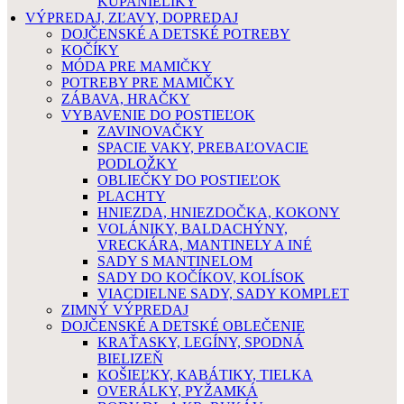
KÚPANIELIKY
VÝPREDAJ, ZĽAVY, DOPREDAJ
DOJČENSKÉ A DETSKÉ POTREBY
KOČÍKY
MÓDA PRE MAMIČKY
POTREBY PRE MAMIČKY
ZÁBAVA, HRAČKY
VYBAVENIE DO POSTIEĽOK
ZAVINOVAČKY
SPACIE VAKY, PREBAĽOVACIE
PODLOŽKY
OBLIEČKY DO POSTIEĽOK
PLACHTY
HNIEZDA, HNIEZDOČKA, KOKONY
VOLÁNIKY, BALDACHÝNY,
VRECKÁRA, MANTINELY A INÉ
SADY S MANTINELOM
SADY DO KOČÍKOV, KOLÍSOK
VIACDIELNE SADY, SADY KOMPLET
ZIMNÝ VÝPREDAJ
DOJČENSKÉ A DETSKÉ OBLEČENIE
KRAŤASKY, LEGÍNY, SPODNÁ
BIELIZEŇ
KOŠIEĽKY, KABÁTIKY, TIELKA
OVERÁLKY, PYŽAMKÁ