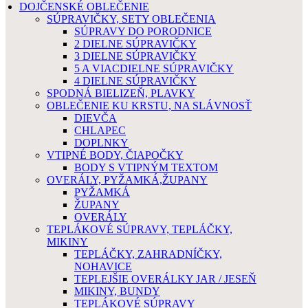
DOJČENSKÉ OBLEČENIE
SÚPRAVIČKY, SETY OBLEČENIA
SÚPRAVY DO PORODNICE
2 DIELNE SÚPRAVIČKY
3 DIELNE SÚPRAVIČKY
5 A VIACDIELNE SÚPRAVIČKY
4 DIELNE SÚPRAVIČKY
SPODNÁ BIELIZEŇ, PLAVKY
OBLEČENIE KU KRSTU, NA SLÁVNOSŤ
DIEVČA
CHLAPEC
DOPLNKY
VTIPNÉ BODY, ČIAPOČKY
BODY S VTIPNÝM TEXTOM
OVERÁLY, PYŽAMKÁ,ŽUPANY
PYŽAMKÁ
ŽUPANY
OVERÁLY
TEPLÁKOVÉ SÚPRAVY, TEPLÁČKY,
MIKINY
TEPLÁČKY, ZAHRADNÍČKY,
NOHAVICE
TEPLEJŠIE OVERÁLKY JAR / JESEŇ
MIKINY, BUNDY
TEPLÁKOVÉ SÚPRAVY