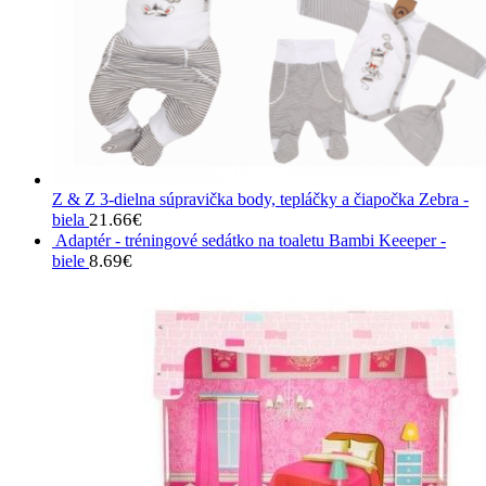
Z & Z 3-dielna súpravička body, tepláčky a čiapočka Zebra -
21.66
€
biela
Adaptér - tréningové sedátko na toaletu Bambi Keeeper -
8.69
€
biele