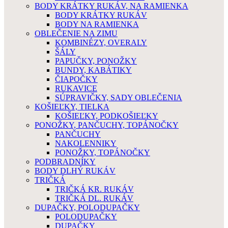
BODY KRÁTKY RUKÁV, NA RAMIENKA
BODY KRÁTKY RUKÁV
BODY NA RAMIENKA
OBLEČENIE NA ZIMU
KOMBINÉZY, OVERALY
ŠÁLY
PAPUČKY, PONOŽKY
BUNDY, KABÁTIKY
ČIAPOČKY
RUKAVICE
SÚPRAVIČKY, SADY OBLEČENIA
KOŠIEĽKY, TIELKA
KOŠIEĽKY, PODKOŠIEĽKY
PONOŽKY, PANČUCHY, TOPÁNOČKY
PANČUCHY
NAKOLENNIKY
PONOŽKY, TOPÁNOČKY
PODBRADNÍKY
BODY DLHÝ RUKÁV
TRIČKÁ
TRIČKÁ KR. RUKÁV
TRIČKÁ DL. RUKÁV
DUPAČKY, POLODUPAČKY
POLODUPAČKY
DUPAČKY