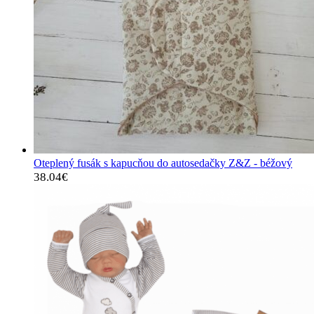
Oteplený fusák s kapucňou do autosedačky Z&Z - béžový
38.04
€