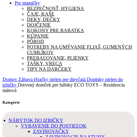
Pre mamičky
BEZPEČNOSŤ, HYGIENA
ČAJE, KAŠE
DEKY, DEČKY
DOJČENIE
KOKONY PRE BABATKA
KÚPANIE
PÔROD
POTREBY NA UMÝVANIE FLIAŠ, GUMENÝCH
CUMLÍKOV
PREBAĽOVANIE, PLIENKY
TAŠKY, VRECA
TIPY NA DARČEKY
Domov
Zábava
Hračky nielen pre dievčatá
Doplnky nielen do
izbičky
Drevený domček pre bábiky ECO TOYS – Rezidencia
mätová
Kategórie
NÁBYTOK DO IZBIČKY
VYBAVENIE DO POSTIEĽOK
ZAVINOVAČKY
ZAVINOVACIE NA STUHY