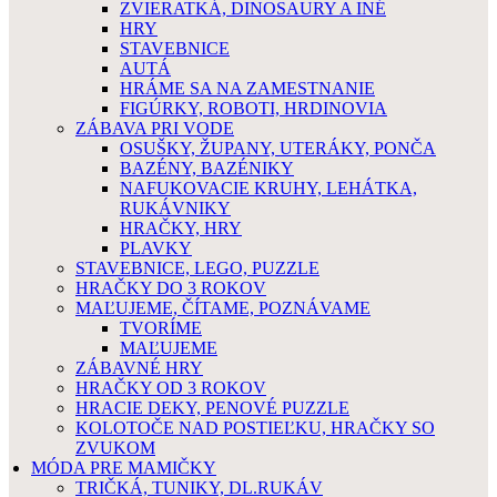
ZVIERATKÁ, DINOSAURY A INÉ
HRY
STAVEBNICE
AUTÁ
HRÁME SA NA ZAMESTNANIE
FIGÚRKY, ROBOTI, HRDINOVIA
ZÁBAVA PRI VODE
OSUŠKY, ŽUPANY, UTERÁKY, PONČA
BAZÉNY, BAZÉNIKY
NAFUKOVACIE KRUHY, LEHÁTKA,
RUKÁVNIKY
HRAČKY, HRY
PLAVKY
STAVEBNICE, LEGO, PUZZLE
HRAČKY DO 3 ROKOV
MAĽUJEME, ČÍTAME, POZNÁVAME
TVORÍME
MAĽUJEME
ZÁBAVNÉ HRY
HRAČKY OD 3 ROKOV
HRACIE DEKY, PENOVÉ PUZZLE
KOLOTOČE NAD POSTIEĽKU, HRAČKY SO
ZVUKOM
MÓDA PRE MAMIČKY
TRIČKÁ, TUNIKY, DL.RUKÁV