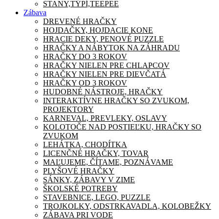
STANY,TÝPÍ,TEEPEE
Zábava
DREVENÉ HRAČKY
HOJDAČKY, HOJDACIE KONE
HRACIE DEKY, PENOVÉ PUZZLE
HRAČKY A NÁBYTOK NA ZÁHRADU
HRAČKY DO 3 ROKOV
HRAČKY NIELEN PRE CHLAPCOV
HRAČKY NIELEN PRE DIEVČATÁ
HRAČKY OD 3 ROKOV
HUDOBNÉ NÁSTROJE, HRAČKY
INTERAKTÍVNE HRAČKY SO ZVUKOM,
PROJEKTORY
KARNEVAL, PREVLEKY, OSLAVY
KOLOTOČE NAD POSTIEĽKU, HRAČKY SO
ZVUKOM
LEHÁTKA, CHODÍTKA
LICENČNÉ HRAČKY, TOVAR
MAĽUJEME, ČÍTAME, POZNÁVAME
PLYŠOVÉ HRAČKY
SÁNKY, ZÁBAVY V ZIME
ŠKOLSKÉ POTREBY
STAVEBNICE, LEGO, PUZZLE
TROJKOLKY, ODSTRKAVADLA, KOLOBEŽKY
ZÁBAVA PRI VODE