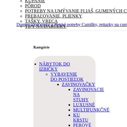
KÚPANIE
PÔROD
POTREBY NA UMÝVANIE FLIAŠ, GUMENÝCH 
PREBAĽOVANIE, PLIENKY
TAŠKY, VRECA
Domov
Dojčenské a detské potreby
Cumlíky, retiazky na cu
TIPY NA DARČEKY
Kategórie
NÁBYTOK DO
IZBIČKY
VYBAVENIE
DO POSTIEĽOK
ZAVINOVAČKY
ZAVINOVACIE
NA
STUHY
LUXUSNÉ
MULTIFUNKČNÉ
KU
KRSTU
PEROVÉ