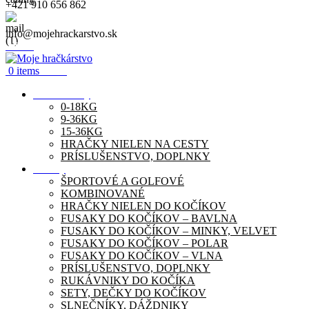
+421 910 656 862
info@mojehrackarstvo.sk
Menu
0
items
0.00
€
Autosedačky
0-18KG
9-36KG
15-36KG
HRAČKY NIELEN NA CESTY
PRÍSLUŠENSTVO, DOPLNKY
Kočíky
ŠPORTOVÉ A GOLFOVÉ
KOMBINOVANÉ
HRAČKY NIELEN DO KOČÍKOV
FUSAKY DO KOČÍKOV – BAVLNA
FUSAKY DO KOČÍKOV – MINKY, VELVET
FUSAKY DO KOČÍKOV – POLAR
FUSAKY DO KOČÍKOV – VLNA
PRÍSLUŠENSTVO, DOPLNKY
RUKÁVNIKY DO KOČÍKA
SETY, DEČKY DO KOČÍKOV
SLNEČNÍKY, DÁŽDNIKY