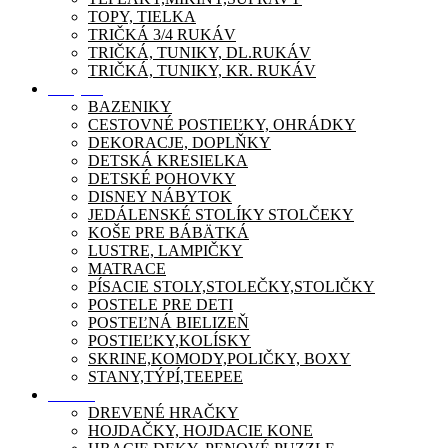
TOPY, TIELKA
TRIČKÁ 3/4 RUKÁV
TRIČKÁ, TUNIKY, DL.RUKÁV
TRIČKÁ, TUNIKY, KR. RUKÁV
Nábytok
BAZENIKY
CESTOVNÉ POSTIEĽKY, OHRÁDKY
DEKORACJE, DOPLŇKY
DETSKÁ KRESIELKA
DETSKÉ POHOVKY
DISNEY NÁBYTOK
JEDÁLENSKÉ STOLÍKY STOLČEKY
KOŠE PRE BÁBÄTKÁ
LUSTRE, LAMPIČKY
MATRACE
PÍSACIE STOLY,STOLEČKY,STOLIČKY
POSTELE PRE DETI
POSTEĽNÁ BIELIZEŇ
POSTIEĽKY,KOLÍSKY
SKRINE,KOMODY,POLIČKY, BOXY
STANY,TÝPÍ,TEEPEE
Zábava
DREVENÉ HRAČKY
HOJDAČKY, HOJDACIE KONE