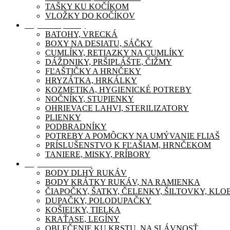
TAŠKY KU KOČÍKOM
VLOŽKY DO KOČÍKOV
Dojčenské potreby
BATOHY, VRECKÁ
BOXY NA DESIATU, SÁČKY
CUMLÍKY, RETIAZKY NA CUMLÍKY
DÁŽDNIKY, PRŠIPLÁŠTE, ČIŽMY
FĽAŠTIČKY A HRNČEKY
HRYZÁTKA, HRKÁLKY
KOZMETIKA, HYGIENICKÉ POTREBY
NOČNÍKY, STUPIENKY
OHRIEVACE LAHVI, STERILIZATORY
PLIENKY
PODBRADNÍKY
POTREBY A POMÔCKY NA UMÝVANIE FLIAŠ
PRÍSLUŠENSTVO K FĽAŠIAM, HRNČEKOM
TANIERE, MISKY, PRÍBORY
Dojčenské oblečenie
BODY DLHÝ RUKÁV
BODY KRÁTKY RUKÁV, NA RAMIENKA
ČIAPOČKY, ŠATKY, ČELENKY, ŠILTOVKY, KL
DUPAČKY, POLODUPAČKY
KOŠIEĽKY, TIELKA
KRAŤASE, LEGÍNY
OBLEČENIE KU KRSTU, NA SLÁVNOSŤ