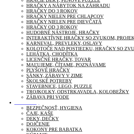
HRACIE DEKY, PENOVÉ PUZZLE
HRAČKY A NÁBYTOK NA ZÁHRADU
HRAČKY DO 3 ROKOV
HRAČKY NIELEN PRE CHLAPCOV
HRAČKY NIELEN PRE DIEVČATÁ
HRAČKY OD 3 ROKOV
HUDOBNÉ NÁSTROJE, HRAČKY
INTERAKTÍVNE HRAČKY SO ZVUKOM, PROJE
KARNEVAL, PREVLEKY, OSLAVY
KOLOTOČE NAD POSTIEĽKU, HRAČKY SO ZV
LEHÁTKA, CHODÍTKA
LICENČNÉ HRAČKY, TOVAR
MAĽUJEME, ČÍTAME, POZNÁVAME
PLYŠOVÉ HRAČKY
SÁNKY, ZÁBAVY V ZIME
ŠKOLSKÉ POTREBY
STAVEBNICE, LEGO, PUZZLE
TROJKOLKY, ODSTRKAVADLA, KOLOBEŽKY
ZÁBAVA PRI VODE
Pre mamičky
BEZPEČNOSŤ, HYGIENA
ČAJE, KAŠE
DEKY, DEČKY
DOJČENIE
KOKONY PRE BABATKA