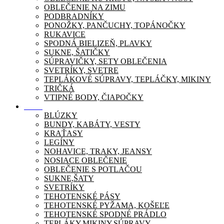
OBLEČENIE NA ZIMU
PODBRADNÍKY
PONOŽKY, PANČUCHY, TOPÁNOČKY
RUKAVICE
SPODNÁ BIELIZEŇ, PLAVKY
SUKNE, ŠATIČKY
SÚPRAVIČKY, SETY OBLEČENIA
SVETRÍKY, SVETRE
TEPLÁKOVÉ SÚPRAVY, TEPLÁČKY, MIKINY
TRIČKÁ
VTIPNÉ BODY, ČIAPOČKY
Móda
BLÚZKY
BUNDY, KABÁTY, VESTY
KRAŤASY
LEGÍNY
NOHAVICE, TRAKY, JEANSY
NOSIACE OBLEČENIE
OBLEČENIE S POTLAČOU
SUKNE,ŠATY
SVETRÍKY
TEHOTENSKÉ PÁSY
TEHOTENSKÉ PYŽAMA, KOŠEĽE
TEHOTENSKÉ SPODNÉ PRÁDLO
TEPLÁKY,MIKINY,SÚPRAVY