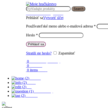
Search
Prihlásenie / Registrácia
Prihlásiť sa
Vytvoriť účet
Používateľské meno alebo e-mailová adresa
*
Heslo
*
Prihlásiť sa
Stratili ste heslo?
Zapamätať
0
Obľúbené produkty
0
Porovnaj
0
items
0.00
€
Domov
O nás
Blog
Časté otázky
Kontakt