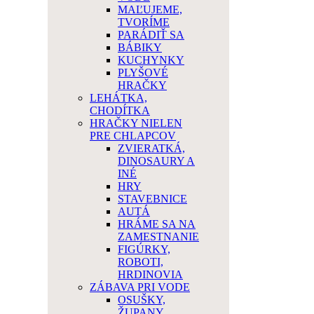
MAĽUJEME,
TVORÍME
PARÁDIŤ SA
BÁBIKY
KUCHYNKY
PLYŠOVÉ
HRAČKY
LEHÁTKA,
CHODÍTKA
HRAČKY NIELEN
PRE CHLAPCOV
ZVIERATKÁ,
DINOSAURY A
INÉ
HRY
STAVEBNICE
AUTÁ
HRÁME SA NA
ZAMESTNANIE
FIGÚRKY,
ROBOTI,
HRDINOVIA
ZÁBAVA PRI VODE
OSUŠKY,
ŽUPANY,