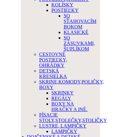
KOLÍSKY
POSTIEĽKY
SO
SŤAHOVACÍM
BOKOM
KLASICKÉ
SO
ZÁSUVKAMI,
ŠUPLÍKOM
CESTOVNÉ
POSTIEĽKY,
OHRÁDKY
DETSKÁ
KRESIELKA
SKRINE,KOMODY,POLIČKY,
BOXY
SKRINKY
REGÁLY
BOXY NA
HRAČKY A INÉ.
PÍSACIE
STOLY,STOLEČKY,STOLIČKY
LUSTRE, LAMPIČKY
LAMPIČKY
DOJČENSKÉ A DETSKÉ