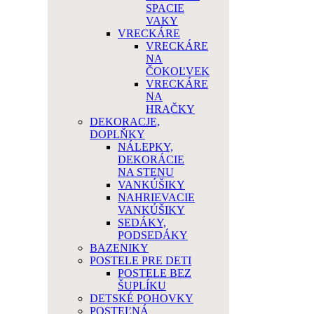
SPACIE
VAKY
VRECKÁRE
VRECKÁRE
NA
ČOKOĽVEK
VRECKÁRE
NA
HRAČKY
DEKORACJE,
DOPLŇKY
NÁLEPKY,
DEKORÁCIE
NA STENU
VANKÚŠIKY
NAHRIEVACIE
VANKÚŠIKY
SEDÁKY,
PODSEDÁKY
BAZENIKY
POSTELE PRE DETI
POSTELE BEZ
ŠUPLÍKU
DETSKÉ POHOVKY
POSTEĽNÁ