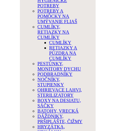
HYGIENICKÉ
POTREBY
POTREBY A
POMÔCKY NA
UMÝVANIE FLIAŠ
CUMLÍKY,
RETIAZKY NA
CUMLÍKY
CUMLÍKY
RETIAZKY A
PÚZDRA NA
CUMLÍKY
PESTÚNKY,
MONITORY DYCHU
PODBRADNÍKY
NOČNÍKY,
STUPIENKY
OHRIEVACE LAHVI,
STERILIZATORY
BOXY NA DESIATU,
SÁČKY
BATOHY, VRECKÁ
DÁŽDNIKY,
PRŠIPLÁŠTE, ČIŽMY
HRYZÁTKA,