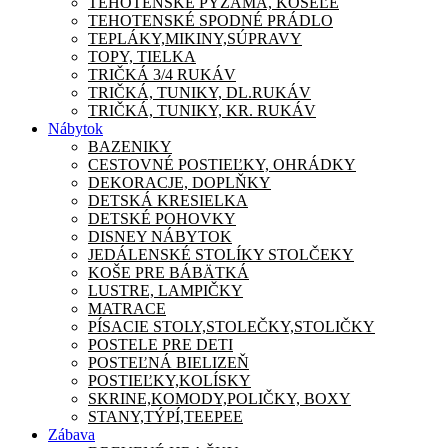
TEHOTENSKÉ PYŽAMA, KOŠEĽE
TEHOTENSKÉ SPODNÉ PRÁDLO
TEPLÁKY,MIKINY,SÚPRAVY
TOPY, TIELKA
TRIČKÁ 3/4 RUKÁV
TRIČKÁ, TUNIKY, DL.RUKÁV
TRIČKÁ, TUNIKY, KR. RUKÁV
Nábytok
BAZENIKY
CESTOVNÉ POSTIEĽKY, OHRÁDKY
DEKORACJE, DOPLŇKY
DETSKÁ KRESIELKA
DETSKÉ POHOVKY
DISNEY NÁBYTOK
JEDÁLENSKÉ STOLÍKY STOLČEKY
KOŠE PRE BÁBÄTKÁ
LUSTRE, LAMPIČKY
MATRACE
PÍSACIE STOLY,STOLEČKY,STOLIČKY
POSTELE PRE DETI
POSTEĽNÁ BIELIZEŇ
POSTIEĽKY,KOLÍSKY
SKRINE,KOMODY,POLIČKY, BOXY
STANY,TÝPÍ,TEEPEE
Zábava