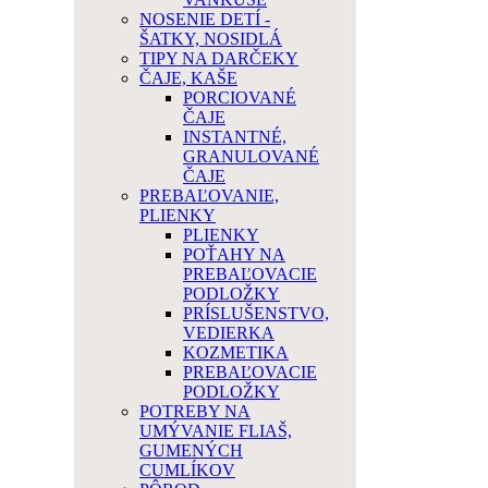
NOSENIE DETÍ -
ŠATKY, NOSIDLÁ
TIPY NA DARČEKY
ČAJE, KAŠE
PORCIOVANÉ
ČAJE
INSTANTNÉ,
GRANULOVANÉ
ČAJE
PREBAĽOVANIE,
PLIENKY
PLIENKY
POŤAHY NA
PREBAĽOVACIE
PODLOŽKY
PRÍSLUŠENSTVO,
VEDIERKA
KOZMETIKA
PREBAĽOVACIE
PODLOŽKY
POTREBY NA
UMÝVANIE FLIAŠ,
GUMENÝCH
CUMLÍKOV