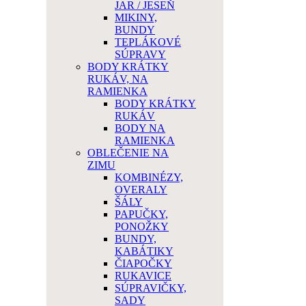
JAR / JESEŇ
MIKINY,
BUNDY
TEPLÁKOVÉ
SÚPRAVY
BODY KRÁTKY
RUKÁV, NA
RAMIENKA
BODY KRÁTKY
RUKÁV
BODY NA
RAMIENKA
OBLEČENIE NA
ZIMU
KOMBINÉZY,
OVERALY
ŠÁLY
PAPUČKY,
PONOŽKY
BUNDY,
KABÁTIKY
ČIAPOČKY
RUKAVICE
SÚPRAVIČKY,
SADY