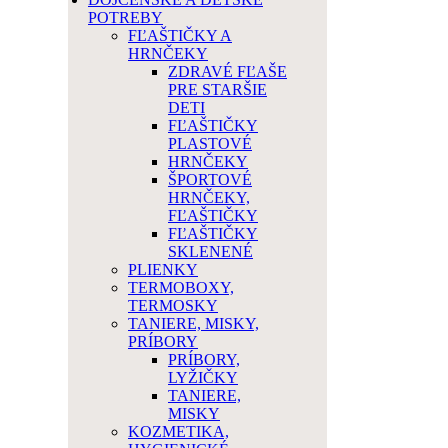
POTREBY
FĽAŠTIČKY A
HRNČEKY
ZDRAVÉ FĽAŠE
PRE STARŠIE
DETI
FĽAŠTIČKY
PLASTOVÉ
HRNČEKY
ŠPORTOVÉ
HRNČEKY,
FĽAŠTIČKY
FĽAŠTIČKY
SKLENENÉ
PLIENKY
TERMOBOXY,
TERMOSKY
TANIERE, MISKY,
PRÍBORY
PRÍBORY,
LYŽIČKY
TANIERE,
MISKY
KOZMETIKA,