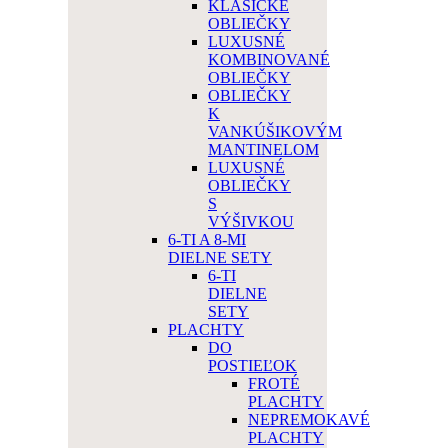
KLASICKÉ
OBLIEČKY
LUXUSNÉ
KOMBINOVANÉ
OBLIEČKY
OBLIEČKY
K
VANKÚŠIKOVÝM
MANTINELOM
LUXUSNÉ
OBLIEČKY
S
VÝŠIVKOU
6-TI A 8-MI
DIELNE SETY
6-TI
DIELNE
SETY
PLACHTY
DO
POSTIEĽOK
FROTÉ
PLACHTY
NEPREMOKAVÉ
PLACHTY