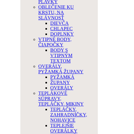
PLAVKY
OBLEČENIE KU
KRSTU, NA
SLÁVNOSŤ
DIEVČA
CHLAPEC
DOPLNKY
VTIPNÉ BODY,
ČIAPOČKY
BODY S
VTIPNÝM
TEXTOM
OVERÁLY,
PYŽAMKÁ,ŽUPANY
PYŽAMKÁ
ŽUPANY
OVERÁLY
TEPLÁKOVÉ
SÚPRAVY,
TEPLÁČKY, MIKINY
TEPLÁČKY,
ZAHRADNÍČKY,
NOHAVICE
TEPLEJŠIE
OVERÁLKY