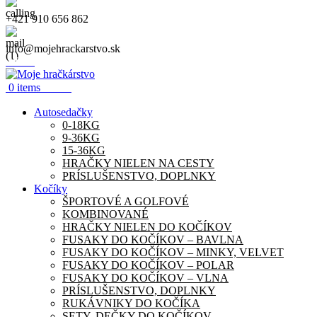
+421 910 656 862
info@mojehrackarstvo.sk
Menu
0.00
€
0
items
Autosedačky
0-18KG
9-36KG
15-36KG
HRAČKY NIELEN NA CESTY
PRÍSLUŠENSTVO, DOPLNKY
Kočíky
ŠPORTOVÉ A GOLFOVÉ
KOMBINOVANÉ
HRAČKY NIELEN DO KOČÍKOV
FUSAKY DO KOČÍKOV – BAVLNA
FUSAKY DO KOČÍKOV – MINKY, VELVET
FUSAKY DO KOČÍKOV – POLAR
FUSAKY DO KOČÍKOV – VLNA
PRÍSLUŠENSTVO, DOPLNKY
RUKÁVNIKY DO KOČÍKA
SETY, DEČKY DO KOČÍKOV