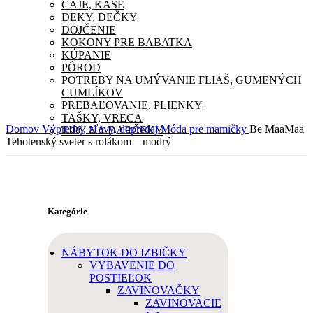
ČAJE, KAŠE
DEKY, DEČKY
DOJČENIE
KOKONY PRE BABATKA
KÚPANIE
PÔROD
POTREBY NA UMÝVANIE FLIAŠ, GUMENÝCH
CUMLÍKOV
PREBAĽOVANIE, PLIENKY
TAŠKY, VRECA
Domov
Výpredaj, zľavy, dopredaj
Móda pre mamičky
Be MaaMaa
TIPY NA DARČEKY
Tehotenský sveter s rolákom – modrý
Kategórie
NÁBYTOK DO IZBIČKY
VYBAVENIE DO
POSTIEĽOK
ZAVINOVAČKY
ZAVINOVACIE