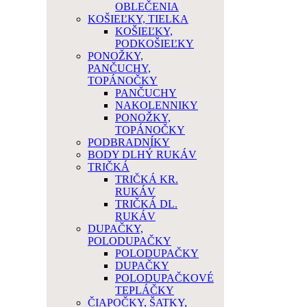
OBLEČENIA
KOŠIEĽKY, TIELKA
KOŠIEĽKY,
PODKOŠIEĽKY
PONOŽKY,
PANČUCHY,
TOPÁNOČKY
PANČUCHY
NAKOLENNIKY
PONOŽKY,
TOPÁNOČKY
PODBRADNÍKY
BODY DLHÝ RUKÁV
TRIČKÁ
TRIČKÁ KR.
RUKÁV
TRIČKÁ DL.
RUKÁV
DUPAČKY,
POLODUPAČKY
POLODUPAČKY
DUPAČKY
POLODUPAČKOVÉ
TEPLÁČKY
ČIAPOČKY, ŠATKY,