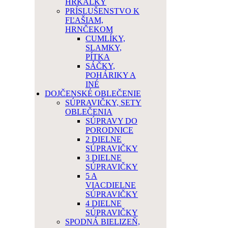
HRKÁLKY
PRÍSLUŠENSTVO K
FĽAŠIAM,
HRNČEKOM
CUMLÍKY,
SLAMKY,
PÍTKA
SÁČKY,
POHÁRIKY A
INÉ
DOJČENSKÉ OBLEČENIE
SÚPRAVIČKY, SETY
OBLEČENIA
SÚPRAVY DO
PORODNICE
2 DIELNE
SÚPRAVIČKY
3 DIELNE
SÚPRAVIČKY
5 A
VIACDIELNE
SÚPRAVIČKY
4 DIELNE
SÚPRAVIČKY
SPODNÁ BIELIZEŇ,