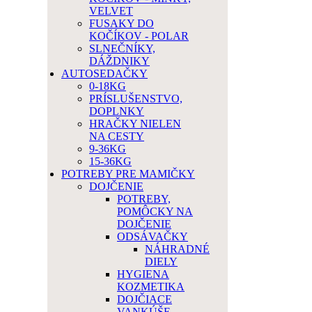
VELVET
FUSAKY DO
KOČÍKOV - POLAR
SLNEČNÍKY,
DÁŽDNIKY
AUTOSEDAČKY
0-18KG
PRÍSLUŠENSTVO,
DOPLNKY
HRAČKY NIELEN
NA CESTY
9-36KG
15-36KG
POTREBY PRE MAMIČKY
DOJČENIE
POTREBY,
POMÔCKY NA
DOJČENIE
ODSÁVAČKY
NÁHRADNÉ
DIELY
HYGIENA
KOZMETIKA
DOJČIACE
VANKÚŠE