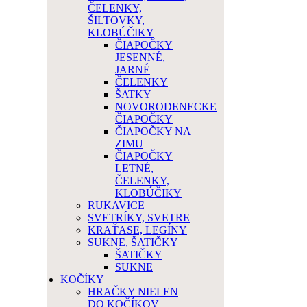
ČELENKY,
ŠILTOVKY,
KLOBÚČIKY
ČIAPOČKY
JESENNÉ,
JARNÉ
ČELENKY
ŠATKY
NOVORODENECKE
ČIAPOČKY
ČIAPOČKY NA
ZIMU
ČIAPOČKY
LETNÉ,
ČELENKY,
KLOBÚČIKY
RUKAVICE
SVETRÍKY, SVETRE
KRAŤASE, LEGÍNY
SUKNE, ŠATIČKY
ŠATIČKY
SUKNE
KOČÍKY
HRAČKY NIELEN
DO KOČÍKOV