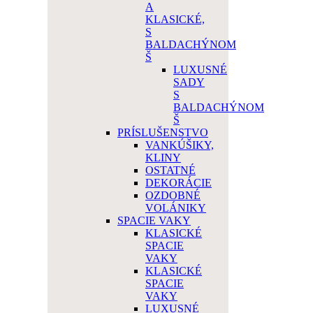
A
KLASICKÉ,
S
BALDACHÝNOM
Š
LUXUSNÉ
SADY
S
BALDACHÝNOM
Š
PRÍSLUŠENSTVO
VANKÚŠIKY,
KLINY
OSTATNÉ
DEKORÁCIE
OZDOBNÉ
VOLÁNIKY
SPACIE VAKY
KLASICKÉ
SPACIE
VAKY
KLASICKÉ
SPACIE
VAKY
LUXUSNÉ