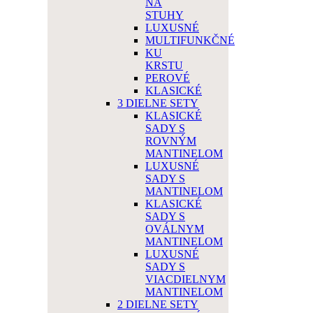
NA
STUHY
LUXUSNÉ
MULTIFUNKČNÉ
KU
KRSTU
PEROVÉ
KLASICKÉ
3 DIELNE SETY
KLASICKÉ
SADY S
ROVNÝM
MANTINELOM
LUXUSNÉ
SADY S
MANTINELOM
KLASICKÉ
SADY S
OVÁLNYM
MANTINELOM
LUXUSNÉ
SADY S
VIACDIELNYM
MANTINELOM
2 DIELNE SETY