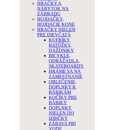
HRAČKY A
NÁBYTOK NA
ZÁHRADU
HOJDAČKY,
HOJDACIE KONE
HRAČKY NIELEN
PRE DIEVČATÁ
KUFRÍKY,
BATÔŽKY,
DÁŽDNIKY
BICYKLE,
ODRÁŽADLA,
SKATEBOARDY
HRÁME SA NA
ZAMESTNANIE
OBLEČENIE,
DOPLNKY K
BÁBIKÁM
KOČÍKY PRE
BÁBIKY
DOPLNKY
NIELEN DO
IZBIČKY
ZÁBAVA PRI
VODE