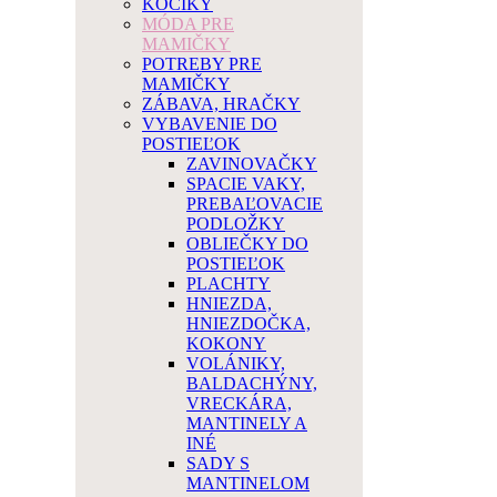
KOČÍKY
MÓDA PRE
MAMIČKY
POTREBY PRE
MAMIČKY
ZÁBAVA, HRAČKY
VYBAVENIE DO
POSTIEĽOK
ZAVINOVAČKY
SPACIE VAKY,
PREBAĽOVACIE
PODLOŽKY
OBLIEČKY DO
POSTIEĽOK
PLACHTY
HNIEZDA,
HNIEZDOČKA,
KOKONY
VOLÁNIKY,
BALDACHÝNY,
VRECKÁRA,
MANTINELY A
INÉ
SADY S
MANTINELOM