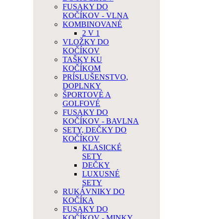
FUSAKY DO
KOČÍKOV - VLNA
KOMBINOVANÉ
2 V 1
VLOŽKY DO
KOČÍKOV
TAŠKY KU
KOČÍKOM
PRÍSLUŠENSTVO,
DOPLNKY
ŠPORTOVÉ A
GOLFOVÉ
FUSAKY DO
KOČÍKOV - BAVLNA
SETY, DEČKY DO
KOČÍKOV
KLASICKÉ
SETY
DEČKY
LUXUSNÉ
SETY
RUKÁVNIKY DO
KOČÍKA
FUSAKY DO
KOČÍKOV - MINKY,