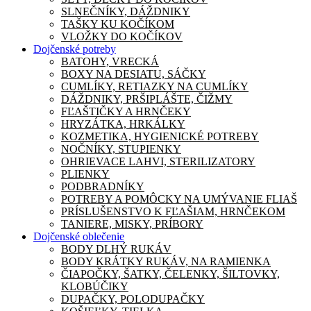
SLNEČNÍKY, DÁŽDNIKY
TAŠKY KU KOČÍKOM
VLOŽKY DO KOČÍKOV
Dojčenské potreby
BATOHY, VRECKÁ
BOXY NA DESIATU, SÁČKY
CUMLÍKY, RETIAZKY NA CUMLÍKY
DÁŽDNIKY, PRŠIPLÁŠTE, ČIŽMY
FĽAŠTIČKY A HRNČEKY
HRYZÁTKA, HRKÁLKY
KOZMETIKA, HYGIENICKÉ POTREBY
NOČNÍKY, STUPIENKY
OHRIEVACE LAHVI, STERILIZATORY
PLIENKY
PODBRADNÍKY
POTREBY A POMÔCKY NA UMÝVANIE FLIAŠ
PRÍSLUŠENSTVO K FĽAŠIAM, HRNČEKOM
TANIERE, MISKY, PRÍBORY
Dojčenské oblečenie
BODY DLHÝ RUKÁV
BODY KRÁTKY RUKÁV, NA RAMIENKA
ČIAPOČKY, ŠATKY, ČELENKY, ŠILTOVKY,
KLOBÚČIKY
DUPAČKY, POLODUPAČKY