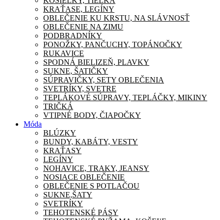
KOŠIEĽKY, TIELKA
KRAŤASE, LEGÍNY
OBLEČENIE KU KRSTU, NA SLÁVNOSŤ
OBLEČENIE NA ZIMU
PODBRADNÍKY
PONOŽKY, PANČUCHY, TOPÁNOČKY
RUKAVICE
SPODNÁ BIELIZEŇ, PLAVKY
SUKNE, ŠATIČKY
SÚPRAVIČKY, SETY OBLEČENIA
SVETRÍKY, SVETRE
TEPLÁKOVÉ SÚPRAVY, TEPLÁČKY, MIKINY
TRIČKÁ
VTIPNÉ BODY, ČIAPOČKY
Móda
BLÚZKY
BUNDY, KABÁTY, VESTY
KRAŤASY
LEGÍNY
NOHAVICE, TRAKY, JEANSY
NOSIACE OBLEČENIE
OBLEČENIE S POTLAČOU
SUKNE,ŠATY
SVETRÍKY
TEHOTENSKÉ PÁSY