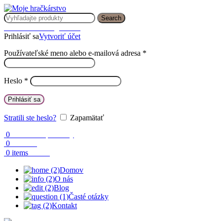
Search
Prihlásenie / Registrácia
Prihlásiť sa
Vytvoriť účet
Používateľské meno alebo e-mailová adresa
*
Heslo
*
Prihlásiť sa
Stratili ste heslo?
Zapamätať
0
Obľúbené produkty
0
Porovnaj
0.00
€
0
items
Domov
O nás
Blog
Časté otázky
Kontakt