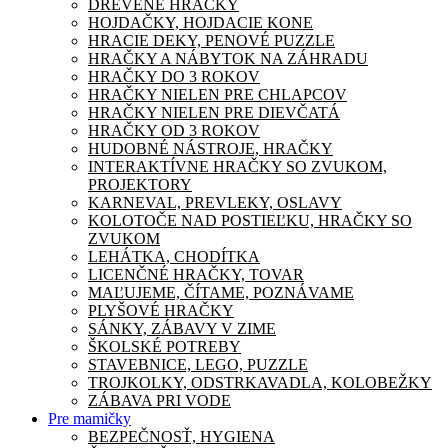
DREVENÉ HRAČKY
HOJDAČKY, HOJDACIE KONE
HRACIE DEKY, PENOVÉ PUZZLE
HRAČKY A NÁBYTOK NA ZÁHRADU
HRAČKY DO 3 ROKOV
HRAČKY NIELEN PRE CHLAPCOV
HRAČKY NIELEN PRE DIEVČATÁ
HRAČKY OD 3 ROKOV
HUDOBNÉ NÁSTROJE, HRAČKY
INTERAKTÍVNE HRAČKY SO ZVUKOM,
PROJEKTORY
KARNEVAL, PREVLEKY, OSLAVY
KOLOTOČE NAD POSTIEĽKU, HRAČKY SO
ZVUKOM
LEHÁTKA, CHODÍTKA
LICENČNÉ HRAČKY, TOVAR
MAĽUJEME, ČÍTAME, POZNÁVAME
PLYŠOVÉ HRAČKY
SÁNKY, ZÁBAVY V ZIME
ŠKOLSKÉ POTREBY
STAVEBNICE, LEGO, PUZZLE
TROJKOLKY, ODSTRKAVADLA, KOLOBEŽKY
ZÁBAVA PRI VODE
Pre mamičky
BEZPEČNOSŤ, HYGIENA