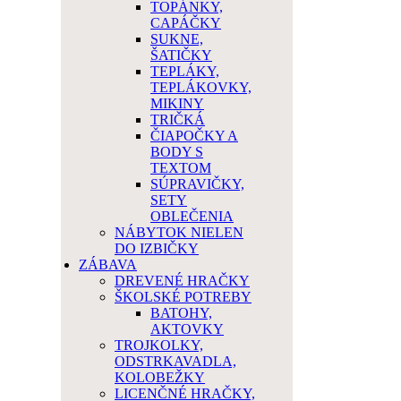
TOPÁNKY,
CAPÁČKY
SUKNE,
ŠATIČKY
TEPLÁKY,
TEPLÁKOVKY,
MIKINY
TRIČKÁ
ČIAPOČKY A
BODY S
TEXTOM
SÚPRAVIČKY,
SETY
OBLEČENIA
NÁBYTOK NIELEN
DO IZBIČKY
ZÁBAVA
DREVENÉ HRAČKY
ŠKOLSKÉ POTREBY
BATOHY,
AKTOVKY
TROJKOLKY,
ODSTRKAVADLA,
KOLOBEŽKY
LICENČNÉ HRAČKY,