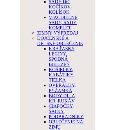
SADY DO
KOČÍKOV,
KOLÍSOK
VIACDIELNE
SADY, SADY
KOMPLET
ZIMNÝ VÝPREDAJ
DOJČENSKÉ A
DETSKÉ OBLEČENIE
KRAŤASKY,
LEGÍNY,
SPODNÁ
BIELIZEŇ
KOŠIEĽKY,
KABÁTIKY,
TIELKA
OVERÁLKY,
PYŽAMKÁ
BODY DL. A
KR. RUKÁV
ČIAPOČKY,
ŠATKY
PODBRADNÍKY
OBLEČENIE NA
ZIMU