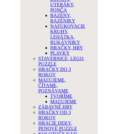
UTERÁKY,
PONČA
BAZÉNY,
BAZÉNIKY
NAFUKOVACIE
KRUHY,
LEHÁTKA,
RUKÁVNIKY
HRAČKY, HRY
PLAVKY
STAVEBNICE, LEGO,
PUZZLE
HRAČKY DO 3
ROKOV
MAĽUJEME,
ČÍTAME,
POZNÁVAME
TVORÍME
MAĽUJEME
ZÁBAVNÉ HRY
HRAČKY OD 3
ROKOV
HRACIE DEKY,
PENOVÉ PUZZLE
KOLOTOČE NAD