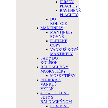
JERSEY
PLACHTY
BAVLNENÉ
PLACHTY
DO
KOLÍSOK
MANTINELY
MANTINELY
ROVNÉ
PLETENÉ
COPY
VANKÚŠIKOVÉ
MANTINELY
SADY DO
KOLÍSOK
BALDACHÝNY,
MOSKYTIÉRY
MOSKYTIÉRY
PERINKA A
VANKÚŠ -
VÝPLŇ
4 A 5-TI DIELNE
SETY S
BALDACHÝNOM
LUXUSNÉ