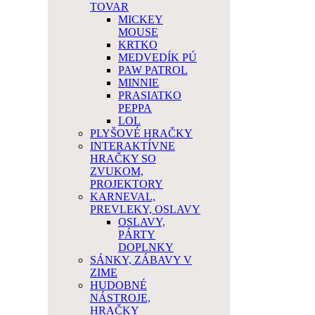
TOVAR
MICKEY
MOUSE
KRTKO
MEDVEDÍK PÚ
PAW PATROL
MINNIE
PRASIATKO
PEPPA
LOL
PLYŠOVÉ HRAČKY
INTERAKTÍVNE
HRAČKY SO
ZVUKOM,
PROJEKTORY
KARNEVAL,
PREVLEKY, OSLAVY
OSLAVY,
PÁRTY
DOPLNKY
SÁNKY, ZÁBAVY V
ZIME
HUDOBNÉ
NÁSTROJE,
HRAČKY