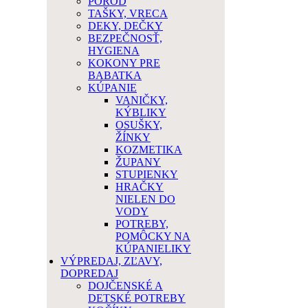
PÔROD
TAŠKY, VRECA
DEKY, DEČKY
BEZPEČNOSŤ,
HYGIENA
KOKONY PRE
BABATKA
KÚPANIE
VANIČKY,
KÝBLIKY
OSUŠKY,
ŽÍNKY
KOZMETIKA
ŽUPANY
STUPIENKY
HRAČKY
NIELEN DO
VODY
POTREBY,
POMÔCKY NA
KÚPANIELIKY
VÝPREDAJ, ZĽAVY,
DOPREDAJ
DOJČENSKÉ A
DETSKÉ POTREBY