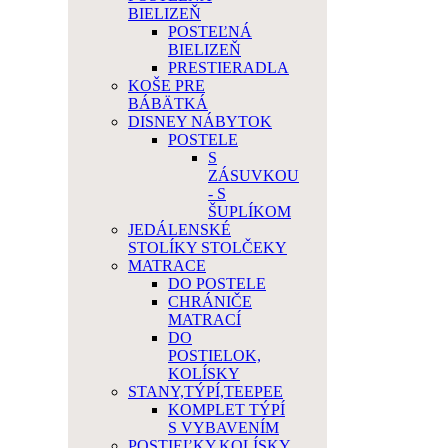
BIELIZEŇ
POSTEĽNÁ
BIELIZEŇ
PRESTIERADLA
KOŠE PRE
BÁBÄTKÁ
DISNEY NÁBYTOK
POSTELE
S
ZÁSUVKOU
- S
ŠUPLÍKOM
JEDÁLENSKÉ
STOLÍKY STOLČEKY
MATRACE
DO POSTELE
CHRÁNIČE
MATRACÍ
DO
POSTIELOK,
KOLÍSKY
STANY,TÝPÍ,TEEPEE
KOMPLET TÝPÍ
S VYBAVENÍM
POSTIEĽKY,KOLÍSKY