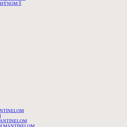
CHÝNOM Š
ANTINELOM
M
MANTINELOM
YM MANTINELOM