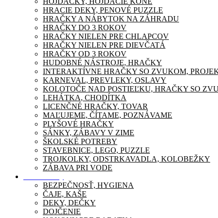
HOJDAČKY, HOJDACIE KONE
HRACIE DEKY, PENOVÉ PUZZLE
HRAČKY A NÁBYTOK NA ZÁHRADU
HRAČKY DO 3 ROKOV
HRAČKY NIELEN PRE CHLAPCOV
HRAČKY NIELEN PRE DIEVČATÁ
HRAČKY OD 3 ROKOV
HUDOBNÉ NÁSTROJE, HRAČKY
INTERAKTÍVNE HRAČKY SO ZVUKOM, PROJE
KARNEVAL, PREVLEKY, OSLAVY
KOLOTOČE NAD POSTIEĽKU, HRAČKY SO ZV
LEHÁTKA, CHODÍTKA
LICENČNÉ HRAČKY, TOVAR
MAĽUJEME, ČÍTAME, POZNÁVAME
PLYŠOVÉ HRAČKY
SÁNKY, ZÁBAVY V ZIME
ŠKOLSKÉ POTREBY
STAVEBNICE, LEGO, PUZZLE
TROJKOLKY, ODSTRKAVADLA, KOLOBEŽKY
ZÁBAVA PRI VODE
Pre mamičky
BEZPEČNOSŤ, HYGIENA
ČAJE, KAŠE
DEKY, DEČKY
DOJČENIE