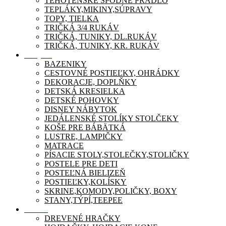
TEHOTENSKÉ SPODNÉ PRÁDLO
TEPLÁKY,MIKINY,SÚPRAVY
TOPY, TIELKA
TRIČKÁ 3/4 RUKÁV
TRIČKÁ, TUNIKY, DL.RUKÁV
TRIČKÁ, TUNIKY, KR. RUKÁV
Nábytok
BAZENIKY
CESTOVNÉ POSTIEĽKY, OHRÁDKY
DEKORACJE, DOPLŇKY
DETSKÁ KRESIELKA
DETSKÉ POHOVKY
DISNEY NÁBYTOK
JEDÁLENSKÉ STOLÍKY STOLČEKY
KOŠE PRE BÁBÄTKÁ
LUSTRE, LAMPIČKY
MATRACE
PÍSACIE STOLY,STOLEČKY,STOLIČKY
POSTELE PRE DETI
POSTEĽNÁ BIELIZEŇ
POSTIEĽKY,KOLÍSKY
SKRINE,KOMODY,POLIČKY, BOXY
STANY,TÝPÍ,TEEPEE
Zábava
DREVENÉ HRAČKY