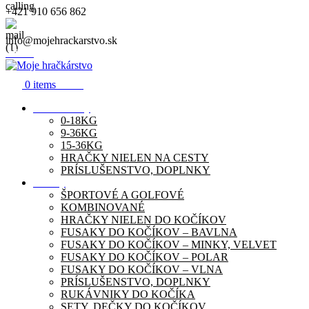
+421 910 656 862
info@mojehrackarstvo.sk
Menu
0
items
0.00
€
Autosedačky
0-18KG
9-36KG
15-36KG
HRAČKY NIELEN NA CESTY
PRÍSLUŠENSTVO, DOPLNKY
Kočíky
ŠPORTOVÉ A GOLFOVÉ
KOMBINOVANÉ
HRAČKY NIELEN DO KOČÍKOV
FUSAKY DO KOČÍKOV – BAVLNA
FUSAKY DO KOČÍKOV – MINKY, VELVET
FUSAKY DO KOČÍKOV – POLAR
FUSAKY DO KOČÍKOV – VLNA
PRÍSLUŠENSTVO, DOPLNKY
RUKÁVNIKY DO KOČÍKA
SETY, DEČKY DO KOČÍKOV