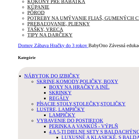
KOKONY PRE BABATKA
KÚPANIE
PÔROD
POTREBY NA UMÝVANIE FLIAŠ, GUMENÝCH 
PREBAĽOVANIE, PLIENKY
TAŠKY, VRECA
TIPY NA DARČEKY
Domov
Zábava
Hračky do 3 rokov
BabyOno Závesná edukač
Kategórie
NÁBYTOK DO IZBIČKY
SKRINE,KOMODY,POLIČKY, BOXY
BOXY NA HRAČKY A INÉ.
SKRINKY
REGÁLY
PÍSACIE STOLY,STOLEČKY,STOLIČKY
LUSTRE, LAMPIČKY
LAMPIČKY
VYBAVENIE DO POSTIEĽOK
PERINKA A VANKÚŠ - VÝPLŇ
4 A 5-TI DIELNE SETY S BALDACHÝN
LUXUSNÉ A KLASICKÉ, S BAL