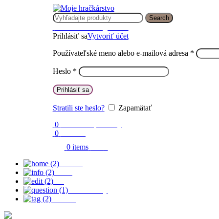
Search
Prihlásenie / Registrácia
Prihlásiť sa
Vytvoriť účet
Používateľské meno alebo e-mailová adresa
*
Heslo
*
Prihlásiť sa
Stratili ste heslo?
Zapamätať
0
Obľúbené produkty
0
Porovnaj
0
items
0.00
€
Domov
O nás
Blog
Časté otázky
Kontakt