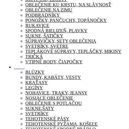
OBLEČENIE KU KRSTU, NA SLÁVNOSŤ
OBLEČENIE NA ZIMU
PODBRADNÍKY
PONOŽKY, PANČUCHY, TOPÁNOČKY
RUKAVICE
SPODNÁ BIELIZEŇ, PLAVKY
SUKNE, ŠATIČKY
SÚPRAVIČKY, SETY OBLEČENIA
SVETRÍKY, SVETRE
TEPLÁKOVÉ SÚPRAVY, TEPLÁČKY, MIKINY
TRIČKÁ
VTIPNÉ BODY, ČIAPOČKY
Móda
BLÚZKY
BUNDY, KABÁTY, VESTY
KRAŤASY
LEGÍNY
NOHAVICE, TRAKY, JEANSY
NOSIACE OBLEČENIE
OBLEČENIE S POTLAČOU
SUKNE,ŠATY
SVETRÍKY
TEHOTENSKÉ PÁSY
TEHOTENSKÉ PYŽAMA, KOŠEĽE