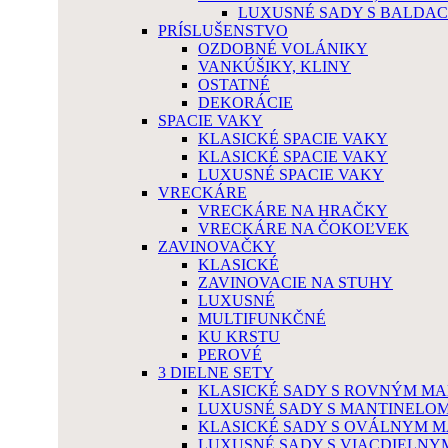
LUXUSNÉ SADY S BALDA
PRÍSLUŠENSTVO
OZDOBNÉ VOLÁNIKY
VANKÚŠIKY, KLINY
OSTATNÉ
DEKORÁCIE
SPACIE VAKY
KLASICKÉ SPACIE VAKY
KLASICKÉ SPACIE VAKY
LUXUSNÉ SPACIE VAKY
VRECKÁRE
VRECKÁRE NA HRAČKY
VRECKÁRE NA ČOKOĽVEK
ZAVINOVAČKY
KLASICKÉ
ZAVINOVACIE NA STUHY
LUXUSNÉ
MULTIFUNKČNÉ
KU KRSTU
PEROVÉ
3 DIELNE SETY
KLASICKÉ SADY S ROVNÝM M
LUXUSNÉ SADY S MANTINELO
KLASICKÉ SADY S OVÁLNYM 
LUXUSNÉ SADY S VIACDIELN