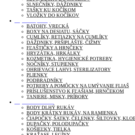
SLNEČNÍKY, DÁŽDNIKY
TAŠKY KU KOČÍKOM
VLOŽKY DO KOČÍKOV
Dojčenské potreby
BATOHY, VRECKÁ
BOXY NA DESIATU, SÁČKY
CUMLÍKY, RETIAZKY NA CUMLÍKY
DÁŽDNIKY, PRŠIPLÁŠTE, ČIŽMY
FĽAŠTIČKY A HRNČEKY
HRYZÁTKA, HRKÁLKY
KOZMETIKA, HYGIENICKÉ POTREBY
NOČNÍKY, STUPIENKY
OHRIEVACE LAHVI, STERILIZATORY
PLIENKY
PODBRADNÍKY
POTREBY A POMÔCKY NA UMÝVANIE FLIAŠ
PRÍSLUŠENSTVO K FĽAŠIAM, HRNČEKOM
TANIERE, MISKY, PRÍBORY
Dojčenské oblečenie
BODY DLHÝ RUKÁV
BODY KRÁTKY RUKÁV, NA RAMIENKA
ČIAPOČKY, ŠATKY, ČELENKY, ŠILTOVKY, KL
DUPAČKY, POLODUPAČKY
KOŠIEĽKY, TIELKA
KRAŤASE, LEGÍNY