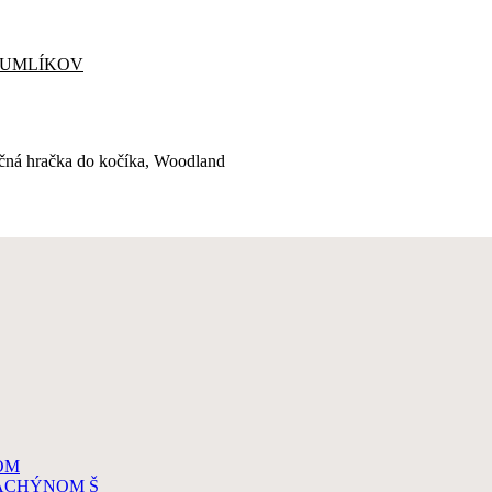
CUMLÍKOV
ná hračka do kočíka, Woodland
OM
DACHÝNOM Š