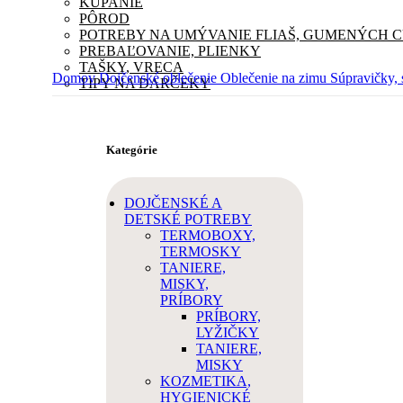
KÚPANIE
PÔROD
POTREBY NA UMÝVANIE FLIAŠ, GUMENÝCH 
PREBAĽOVANIE, PLIENKY
TAŠKY, VRECA
Domov
Dojčenské oblečenie
Oblečenie na zimu
Súpravičky,
TIPY NA DARČEKY
Kategórie
DOJČENSKÉ A
DETSKÉ POTREBY
TERMOBOXY,
TERMOSKY
TANIERE,
MISKY,
PRÍBORY
PRÍBORY,
LYŽIČKY
TANIERE,
MISKY
KOZMETIKA,
HYGIENICKÉ