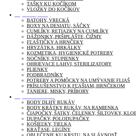
TAŠKY KU KOČÍKOM
VLOŽKY DO KOČÍKOV
Dojčenské potreby
BATOHY, VRECKÁ
BOXY NA DESIATU, SÁČKY
CUMLÍKY, RETIAZKY NA CUMLÍKY
DÁŽDNIKY, PRŠIPLÁŠTE, ČIŽMY
FĽAŠTIČKY A HRNČEKY
HRYZÁTKA, HRKÁLKY
KOZMETIKA, HYGIENICKÉ POTREBY
NOČNÍKY, STUPIENKY
OHRIEVACE LAHVI, STERILIZATORY
PLIENKY
PODBRADNÍKY
POTREBY A POMÔCKY NA UMÝVANIE FLIAŠ
PRÍSLUŠENSTVO K FĽAŠIAM, HRNČEKOM
TANIERE, MISKY, PRÍBORY
Dojčenské oblečenie
BODY DLHÝ RUKÁV
BODY KRÁTKY RUKÁV, NA RAMIENKA
ČIAPOČKY, ŠATKY, ČELENKY, ŠILTOVKY, KL
DUPAČKY, POLODUPAČKY
KOŠIEĽKY, TIELKA
KRAŤASE, LEGÍNY
OBLEČENIE KU KRSTU, NA SLÁVNOSŤ