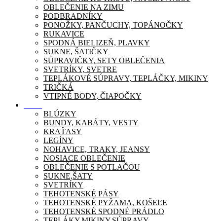
OBLEČENIE NA ZIMU
PODBRADNÍKY
PONOŽKY, PANČUCHY, TOPÁNOČKY
RUKAVICE
SPODNÁ BIELIZEŇ, PLAVKY
SUKNE, ŠATIČKY
SÚPRAVIČKY, SETY OBLEČENIA
SVETRÍKY, SVETRE
TEPLÁKOVÉ SÚPRAVY, TEPLÁČKY, MIKINY
TRIČKÁ
VTIPNÉ BODY, ČIAPOČKY
Móda
BLÚZKY
BUNDY, KABÁTY, VESTY
KRAŤASY
LEGÍNY
NOHAVICE, TRAKY, JEANSY
NOSIACE OBLEČENIE
OBLEČENIE S POTLAČOU
SUKNE,ŠATY
SVETRÍKY
TEHOTENSKÉ PÁSY
TEHOTENSKÉ PYŽAMA, KOŠEĽE
TEHOTENSKÉ SPODNÉ PRÁDLO
TEPLÁKY,MIKINY,SÚPRAVY