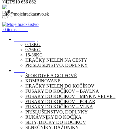
+421 910 656 862
info@mojehrackarstvo.sk
Menu
0
items
0.00
€
Autosedačky
0-18KG
9-36KG
15-36KG
HRAČKY NIELEN NA CESTY
PRÍSLUŠENSTVO, DOPLNKY
Kočíky
ŠPORTOVÉ A GOLFOVÉ
KOMBINOVANÉ
HRAČKY NIELEN DO KOČÍKOV
FUSAKY DO KOČÍKOV – BAVLNA
FUSAKY DO KOČÍKOV – MINKY, VELVET
FUSAKY DO KOČÍKOV – POLAR
FUSAKY DO KOČÍKOV – VLNA
PRÍSLUŠENSTVO, DOPLNKY
RUKÁVNIKY DO KOČÍKA
SETY, DEČKY DO KOČÍKOV
SLNEČNÍKY, DÁŽDNIKY