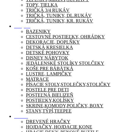
TOPY, TIELKA
TRIČKÁ 3/4 RUKÁV
TRIČKÁ, TUNIKY, DL.RUKÁV
TRIČKÁ, TUNIKY, KR. RUKÁV
Nábytok
BAZENIKY
CESTOVNÉ POSTIEĽKY, OHRÁDKY
DEKORACJE, DOPLŇKY
DETSKÁ KRESIELKA
DETSKÉ POHOVKY
DISNEY NÁBYTOK
JEDÁLENSKÉ STOLÍKY STOLČEKY
KOŠE PRE BÁBÄTKÁ
LUSTRE, LAMPIČKY
MATRACE
PÍSACIE STOLY,STOLEČKY,STOLIČKY
POSTELE PRE DETI
POSTEĽNÁ BIELIZEŇ
POSTIEĽKY,KOLÍSKY
SKRINE,KOMODY,POLIČKY, BOXY
STANY,TÝPÍ,TEEPEE
Zábava
DREVENÉ HRAČKY
HOJDAČKY, HOJDACIE KONE