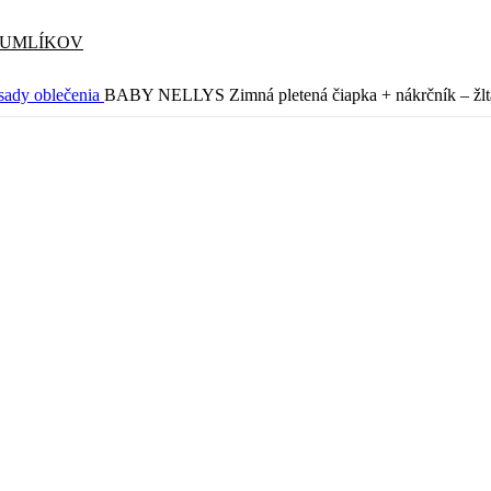
CUMLÍKOV
 sady oblečenia
BABY NELLYS Zimná pletená čiapka + nákrčník – žlt