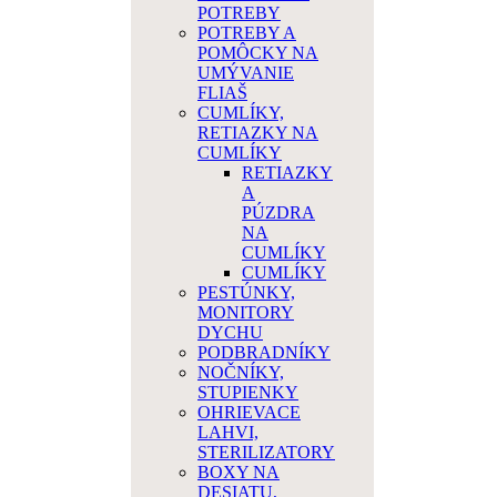
POTREBY
POTREBY A
POMÔCKY NA
UMÝVANIE
FLIAŠ
CUMLÍKY,
RETIAZKY NA
CUMLÍKY
RETIAZKY
A
PÚZDRA
NA
CUMLÍKY
CUMLÍKY
PESTÚNKY,
MONITORY
DYCHU
PODBRADNÍKY
NOČNÍKY,
STUPIENKY
OHRIEVACE
LAHVI,
STERILIZATORY
BOXY NA
DESIATU,