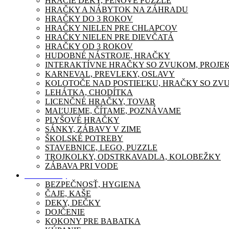
HRACIE DEKY, PENOVÉ PUZZLE
HRAČKY A NÁBYTOK NA ZÁHRADU
HRAČKY DO 3 ROKOV
HRAČKY NIELEN PRE CHLAPCOV
HRAČKY NIELEN PRE DIEVČATÁ
HRAČKY OD 3 ROKOV
HUDOBNÉ NÁSTROJE, HRAČKY
INTERAKTÍVNE HRAČKY SO ZVUKOM, PROJE
KARNEVAL, PREVLEKY, OSLAVY
KOLOTOČE NAD POSTIEĽKU, HRAČKY SO ZV
LEHÁTKA, CHODÍTKA
LICENČNÉ HRAČKY, TOVAR
MAĽUJEME, ČÍTAME, POZNÁVAME
PLYŠOVÉ HRAČKY
SÁNKY, ZÁBAVY V ZIME
ŠKOLSKÉ POTREBY
STAVEBNICE, LEGO, PUZZLE
TROJKOLKY, ODSTRKAVADLA, KOLOBEŽKY
ZÁBAVA PRI VODE
Pre mamičky
BEZPEČNOSŤ, HYGIENA
ČAJE, KAŠE
DEKY, DEČKY
DOJČENIE
KOKONY PRE BABATKA