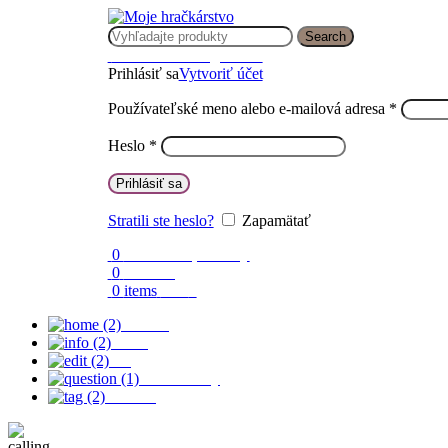
Search
Prihlásenie / Registrácia
Prihlásiť sa
Vytvoriť účet
Používateľské meno alebo e-mailová adresa
*
Heslo
*
Prihlásiť sa
Stratili ste heslo?
Zapamätať
0
Obľúbené produkty
0
Porovnaj
0
items
0.00
€
Domov
O nás
Blog
Časté otázky
Kontakt