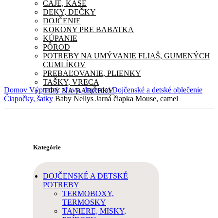
ČAJE, KAŠE
DEKY, DEČKY
DOJČENIE
KOKONY PRE BABATKA
KÚPANIE
PÔROD
POTREBY NA UMÝVANIE FLIAŠ, GUMENÝCH
CUMLÍKOV
PREBAĽOVANIE, PLIENKY
TAŠKY, VRECA
Domov
Výpredaj, zľavy, dopredaj
Dojčenské a detské oblečenie
TIPY NA DARČEKY
Čiapočky, šatky
Baby Nellys Jarná čiapka Mouse, camel
Kategórie
DOJČENSKÉ A DETSKÉ
POTREBY
TERMOBOXY,
TERMOSKY
TANIERE, MISKY,