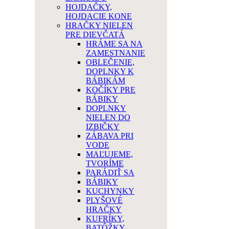
HOJDAČKY,
HOJDACIE KONE
HRAČKY NIELEN
PRE DIEVČATÁ
HRÁME SA NA
ZAMESTNANIE
OBLEČENIE,
DOPLNKY K
BÁBIKÁM
KOČÍKY PRE
BÁBIKY
DOPLNKY
NIELEN DO
IZBIČKY
ZÁBAVA PRI
VODE
MAĽUJEME,
TVORÍME
PARÁDIŤ SA
BÁBIKY
KUCHYNKY
PLYŠOVÉ
HRAČKY
KUFRÍKY,
BATÔŽKY,