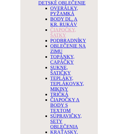
DETSKÉ OBLEČENIE
OVERÁLKY,
PYŽAMKÁ
BODY DL. A
KR. RUKÁV
ČIAPOČKY,
ŠATKY
PODBRADNÍKY
OBLEČENIE NA
ZIMU
TOPÁNKY,
CAPÁČKY
SUKNE,
ŠATIČKY
TEPLÁKY,
TEPLÁKOVKY,
MIKINY
TRIČKÁ
ČIAPOČKY A
BODY S
TEXTOM
SÚPRAVIČKY,
SETY
OBLEČENIA
KRAŤASKY,