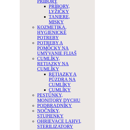
PRÍBORY
PRÍBORY,
LYŽIČKY
TANIERE,
MISKY
KOZMETIKA,
HYGIENICKÉ
POTREBY
POTREBY A
POMÔCKY NA
UMÝVANIE FLIAŠ
CUMLÍKY,
RETIAZKY NA
CUMLÍKY
RETIAZKY A
PÚZDRA NA
CUMLÍKY
CUMLÍKY
PESTÚNKY,
MONITORY DYCHU
PODBRADNÍKY
NOČNÍKY,
STUPIENKY
OHRIEVACE LAHVI,
STERILIZATORY