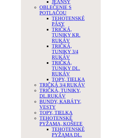
JEANSY
OBLEČENIE S
POTLAČOU
TEHOTENSKÉ
PÁSY
TRIČKÁ,
TUNIKY KR.
RUKÁV
TRIČKÁ,
TUNIKY 3/4
RUKÁV
TRIČKÁ,
TUNIKY DL.
RUKÁV
TOPY, TIELKA
TRIČKÁ 3/4 RUKÁV
TRIČKÁ, TUNIKY,
DL.RUKÁV
BUNDY, KABÁTY,
VESTY
TOPY, TIELKA
TEHOTENSKÉ
PYŽAMA, KOŠEĽE
TEHOTENSKÉ
PYŽAMA DL.