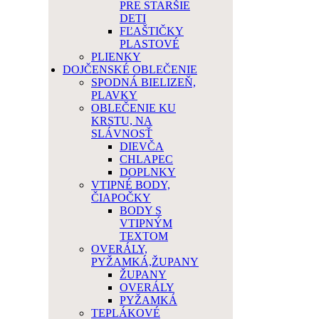
PRE STARŠIE
DETI
FĽAŠTIČKY
PLASTOVÉ
PLIENKY
DOJČENSKÉ OBLEČENIE
SPODNÁ BIELIZEŇ,
PLAVKY
OBLEČENIE KU
KRSTU, NA
SLÁVNOSŤ
DIEVČA
CHLAPEC
DOPLNKY
VTIPNÉ BODY,
ČIAPOČKY
BODY S
VTIPNÝM
TEXTOM
OVERÁLY,
PYŽAMKÁ,ŽUPANY
ŽUPANY
OVERÁLY
PYŽAMKÁ
TEPLÁKOVÉ