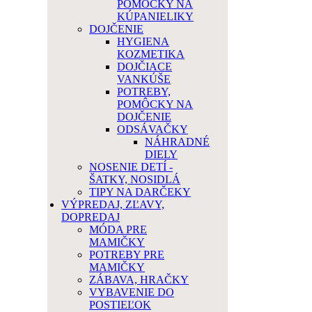
POMÔCKY NA
KÚPANIELIKY
DOJČENIE
HYGIENA
KOZMETIKA
DOJČIACE
VANKÚŠE
POTREBY,
POMÔCKY NA
DOJČENIE
ODSÁVAČKY
NÁHRADNÉ
DIELY
NOSENIE DETÍ -
ŠATKY, NOSIDLÁ
TIPY NA DARČEKY
VÝPREDAJ, ZĽAVY,
DOPREDAJ
MÓDA PRE
MAMIČKY
POTREBY PRE
MAMIČKY
ZÁBAVA, HRAČKY
VYBAVENIE DO
POSTIEĽOK