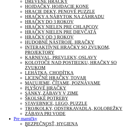
DREVENÉ HRAČKY
HOJDAČKY, HOJDACIE KONE
HRACIE DEKY, PENOVÉ PUZZLE
HRAČKY A NÁBYTOK NA ZÁHRADU
HRAČKY DO 3 ROKOV
HRAČKY NIELEN PRE CHLAPCOV
HRAČKY NIELEN PRE DIEVČATÁ
HRAČKY OD 3 ROKOV
HUDOBNÉ NÁSTROJE, HRAČKY
INTERAKTÍVNE HRAČKY SO ZVUKOM,
PROJEKTORY
KARNEVAL, PREVLEKY, OSLAVY
KOLOTOČE NAD POSTIEĽKU, HRAČKY SO
ZVUKOM
LEHÁTKA, CHODÍTKA
LICENČNÉ HRAČKY, TOVAR
MAĽUJEME, ČÍTAME, POZNÁVAME
PLYŠOVÉ HRAČKY
SÁNKY, ZÁBAVY V ZIME
ŠKOLSKÉ POTREBY
STAVEBNICE, LEGO, PUZZLE
TROJKOLKY, ODSTRKAVADLA, KOLOBEŽKY
ZÁBAVA PRI VODE
Pre mamičky
BEZPEČNOSŤ, HYGIENA