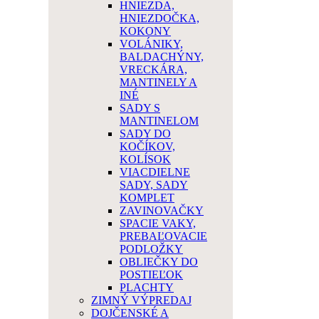
HNIEZDA,
HNIEZDOČKA,
KOKONY
VOLÁNIKY,
BALDACHÝNY,
VRECKÁRA,
MANTINELY A
INÉ
SADY S
MANTINELOM
SADY DO
KOČÍKOV,
KOLÍSOK
VIACDIELNE
SADY, SADY
KOMPLET
ZAVINOVAČKY
SPACIE VAKY,
PREBAĽOVACIE
PODLOŽKY
OBLIEČKY DO
POSTIEĽOK
PLACHTY
ZIMNÝ VÝPREDAJ
DOJČENSKÉ A