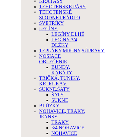
KRAŤASY
TEHOTENSKÉ PÁSY
TEHOTENSKÉ
SPODNÉ PRÁDLO
SVETRÍKY
LEGÍNY
LEGÍNY DLHÉ
LEGÍNY 3/4
DLŽKY
TEPLÁKY,MIKINY,SÚPRAVY
NOSIACE
OBLEČENIE
BUNDY,
KABÁTY
TRIČKÁ, TUNIKY,
KR. RUKÁV
SUKNE,ŠATY
ŠATY
SUKNE
BLÚZKY
NOHAVICE, TRAKY,
JEANSY
TRAKY
3/4 NOHAVICE
NOHAVICE