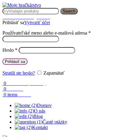
Search
Prihlásenie / Registrácia
Prihlásiť sa
Vytvoriť účet
Používateľské meno alebo e-mailová adresa
*
Heslo
*
Prihlásiť sa
Stratili ste heslo?
Zapamätať
0
Obľúbené produkty
0
Porovnaj
0.00
€
0
items
Domov
O nás
Blog
Časté otázky
Kontakt