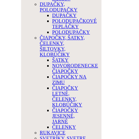
DUPAČKY,
POLODUPAČKY
DUPAČKY
POLODUPAČKOVÉ
TEPLÁČKY
POLODUPAČKY
ČIAPOČKY, ŠATKY,
ČELENKY,
ŠILTOVKY,
KLOBÚČIKY
ŠATKY
NOVORODENECKE
ČIAPOČKY
ČIAPOČKY NA
ZIMU
ČIAPOČKY
LETNÉ,
ČELENKY,
KLOBÚČIKY
ČIAPOČKY
JESENNÉ,
JARNÉ
ČELENKY
RUKAVICE
SVETRÍKY, SVETRE