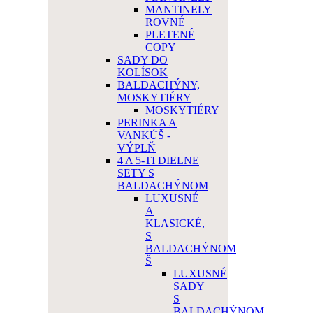
MANTINELY
ROVNÉ
PLETENÉ
COPY
SADY DO
KOLÍSOK
BALDACHÝNY,
MOSKYTIÉRY
MOSKYTIÉRY
PERINKA A
VANKÚŠ -
VÝPLŇ
4 A 5-TI DIELNE
SETY S
BALDACHÝNOM
LUXUSNÉ
A
KLASICKÉ,
S
BALDACHÝNOM
Š
LUXUSNÉ
SADY
S
BALDACHÝNOM