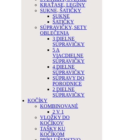
KRAŤASE, LEGÍNY
SUKNE, ŠATIČKY
SUKNE
ŠATIČKY
SÚPRAVIČKY, SETY
OBLEČENIA
3 DIELNE
SÚPRAVIČKY
5 A
VIACDIELNE
SÚPRAVIČKY
4 DIELNE
SÚPRAVIČKY
SÚPRAVY DO
PORODNICE
2 DIELNE
SÚPRAVIČKY
KOČÍKY
KOMBINOVANÉ
2 V 1
VLOŽKY DO
KOČÍKOV
TAŠKY KU
KOČÍKOM
PRÍSLUŠENSTVO,