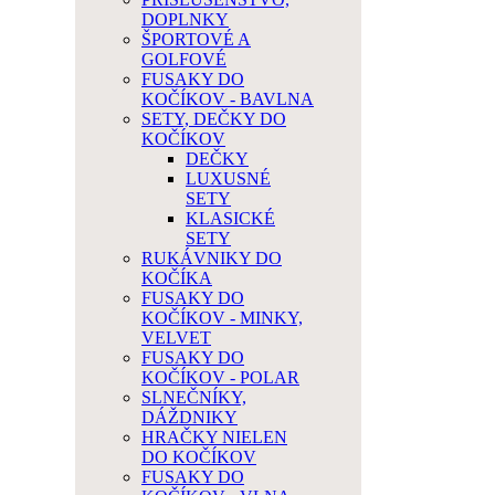
DOPLNKY
ŠPORTOVÉ A
GOLFOVÉ
FUSAKY DO
KOČÍKOV - BAVLNA
SETY, DEČKY DO
KOČÍKOV
DEČKY
LUXUSNÉ
SETY
KLASICKÉ
SETY
RUKÁVNIKY DO
KOČÍKA
FUSAKY DO
KOČÍKOV - MINKY,
VELVET
FUSAKY DO
KOČÍKOV - POLAR
SLNEČNÍKY,
DÁŽDNIKY
HRAČKY NIELEN
DO KOČÍKOV
FUSAKY DO