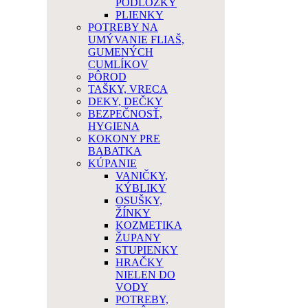
PODLOŽKY
PLIENKY
POTREBY NA
UMÝVANIE FLIAŠ,
GUMENÝCH
CUMLÍKOV
PÔROD
TAŠKY, VRECA
DEKY, DEČKY
BEZPEČNOSŤ,
HYGIENA
KOKONY PRE
BABATKA
KÚPANIE
VANIČKY,
KÝBLIKY
OSUŠKY,
ŽÍNKY
KOZMETIKA
ŽUPANY
STUPIENKY
HRAČKY
NIELEN DO
VODY
POTREBY,