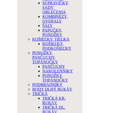
SÚPRAVIČKY,
SADY
OBLEČENIA
KOMBINÉZY,
OVERALY
ŠÁLY
PAPUČKY,
PONOŽKY
KOŠIEĽKY, TIELKA
KOŠIEĽKY,
PODKOŠIEĽKY
PONOŽKY,
PANČUCHY,
TOPÁNOČKY
PANČUCHY
NAKOLENNIKY
PONOŽKY,
TOPÁNOČKY
PODBRADNÍKY
BODY DLHÝ RUKÁV
TRIČKÁ
TRIČKÁ KR.
RUKÁV
TRIČKÁ DL.
RUKÁV