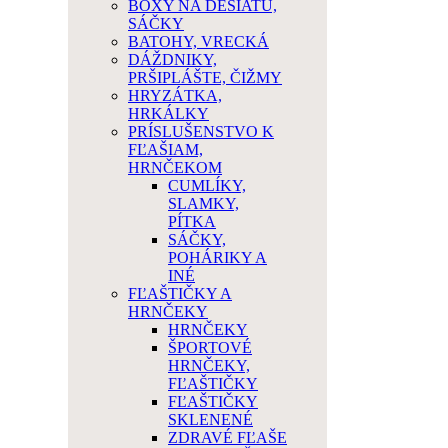
BOXY NA DESIATU,
SÁČKY
BATOHY, VRECKÁ
DÁŽDNIKY,
PRŠIPLÁŠTE, ČIŽMY
HRYZÁTKA,
HRKÁLKY
PRÍSLUŠENSTVO K
FĽAŠIAM,
HRNČEKOM
CUMLÍKY,
SLAMKY,
PÍTKA
SÁČKY,
POHÁRIKY A
INÉ
FĽAŠTIČKY A
HRNČEKY
HRNČEKY
ŠPORTOVÉ
HRNČEKY,
FĽAŠTIČKY
FĽAŠTIČKY
SKLENENÉ
ZDRAVÉ FĽAŠE