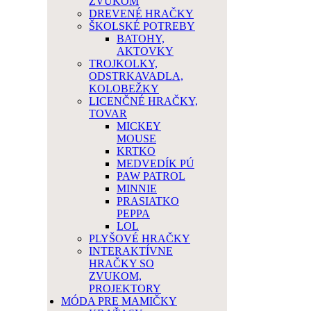
ZVUKOM
DREVENÉ HRAČKY
ŠKOLSKÉ POTREBY
BATOHY,
AKTOVKY
TROJKOLKY,
ODSTRKAVADLA,
KOLOBEŽKY
LICENČNÉ HRAČKY,
TOVAR
MICKEY
MOUSE
KRTKO
MEDVEDÍK PÚ
PAW PATROL
MINNIE
PRASIATKO
PEPPA
LOL
PLYŠOVÉ HRAČKY
INTERAKTÍVNE
HRAČKY SO
ZVUKOM,
PROJEKTORY
MÓDA PRE MAMIČKY