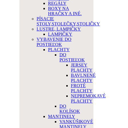
REGÁLY
BOXY NA
HRAČKY A INÉ.
PÍSACIE
STOLY,STOLEČKY,STOLIČKY
LUSTRE, LAMPIČKY
LAMPIČKY
VYBAVENIE DO
POSTIEĽOK
PLACHTY
DO
POSTIEĽOK
JERSEY
PLACHTY
BAVLNENÉ
PLACHTY
FROTÉ
PLACHTY
NEPREMOKAVÉ
PLACHTY
DO
KOLÍSOK
MANTINELY
VANKÚŠIKOVÉ
MANTINELY