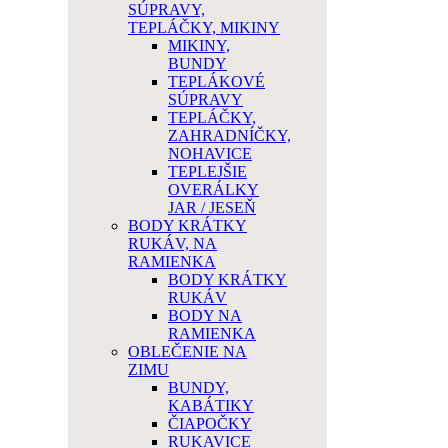
SÚPRAVY,
TEPLÁČKY, MIKINY
MIKINY,
BUNDY
TEPLÁKOVÉ
SÚPRAVY
TEPLÁČKY,
ZAHRADNÍČKY,
NOHAVICE
TEPLEJŠIE
OVERÁLKY
JAR / JESEŇ
BODY KRÁTKY
RUKÁV, NA
RAMIENKA
BODY KRÁTKY
RUKÁV
BODY NA
RAMIENKA
OBLEČENIE NA
ZIMU
BUNDY,
KABÁTIKY
ČIAPOČKY
RUKAVICE