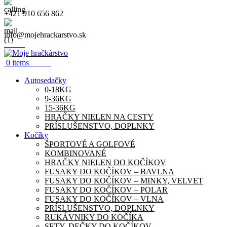
+421 910 656 862
info@mojehrackarstvo.sk
Menu
0.00
€
0
items
Autosedačky
0-18KG
9-36KG
15-36KG
HRAČKY NIELEN NA CESTY
PRÍSLUŠENSTVO, DOPLNKY
Kočíky
ŠPORTOVÉ A GOLFOVÉ
KOMBINOVANÉ
HRAČKY NIELEN DO KOČÍKOV
FUSAKY DO KOČÍKOV – BAVLNA
FUSAKY DO KOČÍKOV – MINKY, VELVET
FUSAKY DO KOČÍKOV – POLAR
FUSAKY DO KOČÍKOV – VLNA
PRÍSLUŠENSTVO, DOPLNKY
RUKÁVNIKY DO KOČÍKA
SETY, DEČKY DO KOČÍKOV