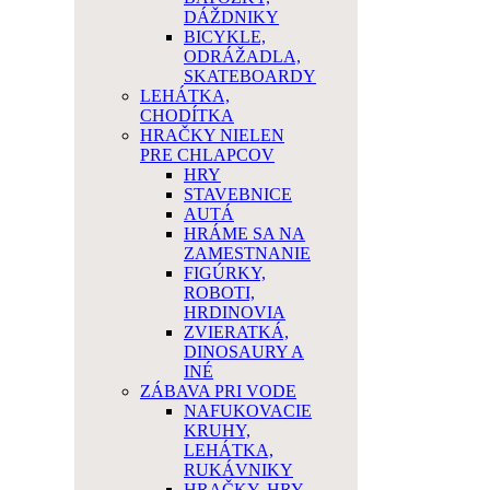
DÁŽDNIKY
BICYKLE,
ODRÁŽADLA,
SKATEBOARDY
LEHÁTKA,
CHODÍTKA
HRAČKY NIELEN
PRE CHLAPCOV
HRY
STAVEBNICE
AUTÁ
HRÁME SA NA
ZAMESTNANIE
FIGÚRKY,
ROBOTI,
HRDINOVIA
ZVIERATKÁ,
DINOSAURY A
INÉ
ZÁBAVA PRI VODE
NAFUKOVACIE
KRUHY,
LEHÁTKA,
RUKÁVNIKY
HRAČKY, HRY