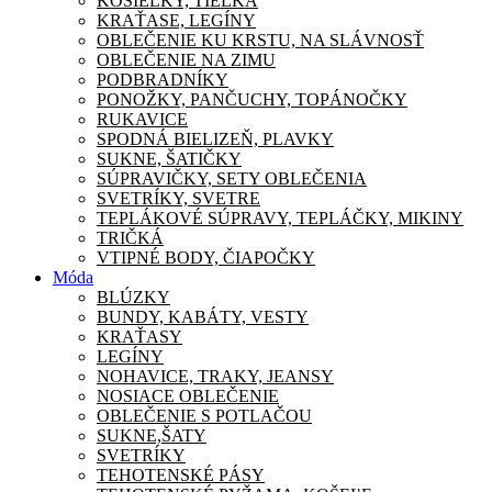
KOŠIEĽKY, TIELKA
KRAŤASE, LEGÍNY
OBLEČENIE KU KRSTU, NA SLÁVNOSŤ
OBLEČENIE NA ZIMU
PODBRADNÍKY
PONOŽKY, PANČUCHY, TOPÁNOČKY
RUKAVICE
SPODNÁ BIELIZEŇ, PLAVKY
SUKNE, ŠATIČKY
SÚPRAVIČKY, SETY OBLEČENIA
SVETRÍKY, SVETRE
TEPLÁKOVÉ SÚPRAVY, TEPLÁČKY, MIKINY
TRIČKÁ
VTIPNÉ BODY, ČIAPOČKY
Móda
BLÚZKY
BUNDY, KABÁTY, VESTY
KRAŤASY
LEGÍNY
NOHAVICE, TRAKY, JEANSY
NOSIACE OBLEČENIE
OBLEČENIE S POTLAČOU
SUKNE,ŠATY
SVETRÍKY
TEHOTENSKÉ PÁSY