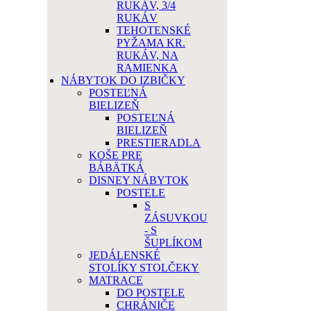
RUKÁV, 3/4
RUKÁV
TEHOTENSKÉ
PYŽAMA KR.
RUKÁV, NA
RAMIENKA
NÁBYTOK DO IZBIČKY
POSTEĽNÁ
BIELIZEŇ
POSTEĽNÁ
BIELIZEŇ
PRESTIERADLA
KOŠE PRE
BÁBÄTKÁ
DISNEY NÁBYTOK
POSTELE
S
ZÁSUVKOU
- S
ŠUPLÍKOM
JEDÁLENSKÉ
STOLÍKY STOLČEKY
MATRACE
DO POSTELE
CHRÁNIČE