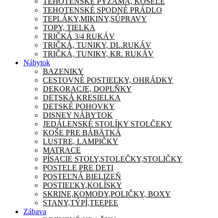
TEHOTENSKÉ PYŽAMA, KOŠEĽE
TEHOTENSKÉ SPODNÉ PRÁDLO
TEPLÁKY,MIKINY,SÚPRAVY
TOPY, TIELKA
TRIČKÁ 3/4 RUKÁV
TRIČKÁ, TUNIKY, DL.RUKÁV
TRIČKÁ, TUNIKY, KR. RUKÁV
Nábytok
BAZENIKY
CESTOVNÉ POSTIEĽKY, OHRÁDKY
DEKORACJE, DOPLŇKY
DETSKÁ KRESIELKA
DETSKÉ POHOVKY
DISNEY NÁBYTOK
JEDÁLENSKÉ STOLÍKY STOLČEKY
KOŠE PRE BÁBÄTKÁ
LUSTRE, LAMPIČKY
MATRACE
PÍSACIE STOLY,STOLEČKY,STOLIČKY
POSTELE PRE DETI
POSTEĽNÁ BIELIZEŇ
POSTIEĽKY,KOLÍSKY
SKRINE,KOMODY,POLIČKY, BOXY
STANY,TÝPÍ,TEEPEE
Zábava