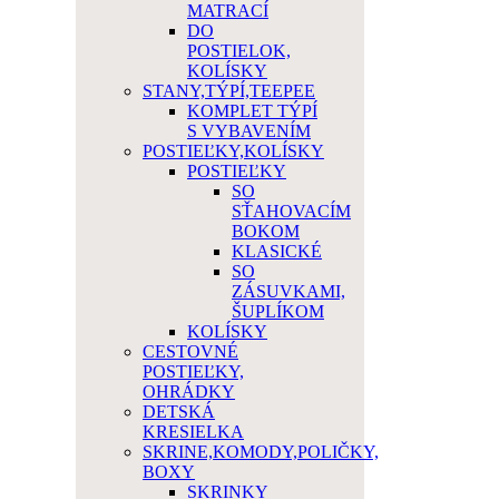
MATRACÍ
DO
POSTIELOK,
KOLÍSKY
STANY,TÝPÍ,TEEPEE
KOMPLET TÝPÍ
S VYBAVENÍM
POSTIEĽKY,KOLÍSKY
POSTIEĽKY
SO
SŤAHOVACÍM
BOKOM
KLASICKÉ
SO
ZÁSUVKAMI,
ŠUPLÍKOM
KOLÍSKY
CESTOVNÉ
POSTIEĽKY,
OHRÁDKY
DETSKÁ
KRESIELKA
SKRINE,KOMODY,POLIČKY,
BOXY
SKRINKY