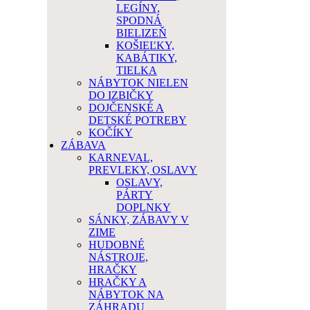
LEGÍNY,
SPODNÁ
BIELIZEŇ
KOŠIEĽKY,
KABÁTIKY,
TIELKA
NÁBYTOK NIELEN
DO IZBIČKY
DOJČENSKÉ A
DETSKÉ POTREBY
KOČÍKY
ZÁBAVA
KARNEVAL,
PREVLEKY, OSLAVY
OSLAVY,
PÁRTY
DOPLNKY
SÁNKY, ZÁBAVY V
ZIME
HUDOBNÉ
NÁSTROJE,
HRAČKY
HRAČKY A
NÁBYTOK NA
ZÁHRADU