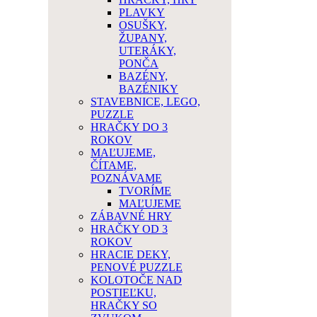
PLAVKY
OSUŠKY,
ŽUPANY,
UTERÁKY,
PONČA
BAZÉNY,
BAZÉNIKY
STAVEBNICE, LEGO,
PUZZLE
HRAČKY DO 3
ROKOV
MAĽUJEME,
ČÍTAME,
POZNÁVAME
TVORÍME
MAĽUJEME
ZÁBAVNÉ HRY
HRAČKY OD 3
ROKOV
HRACIE DEKY,
PENOVÉ PUZZLE
KOLOTOČE NAD
POSTIEĽKU,
HRAČKY SO