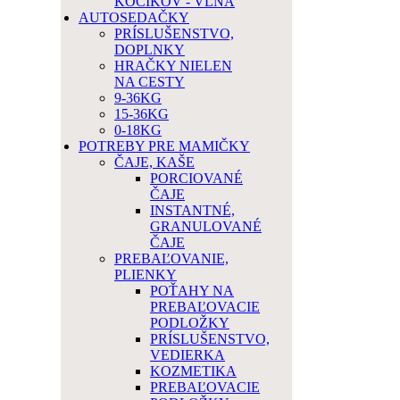
KOČÍKOV - VLNA
AUTOSEDAČKY
PRÍSLUŠENSTVO,
DOPLNKY
HRAČKY NIELEN
NA CESTY
9-36KG
15-36KG
0-18KG
POTREBY PRE MAMIČKY
ČAJE, KAŠE
PORCIOVANÉ
ČAJE
INSTANTNÉ,
GRANULOVANÉ
ČAJE
PREBAĽOVANIE,
PLIENKY
POŤAHY NA
PREBAĽOVACIE
PODLOŽKY
PRÍSLUŠENSTVO,
VEDIERKA
KOZMETIKA
PREBAĽOVACIE