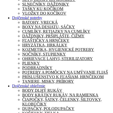
SLNEČNÍKY, DÁŽDNIKY
TAŠKY KU KOČÍKOM
VLOŽKY DO KOČÍKOV
Dojčenské potreby
BATOHY, VRECKÁ
BOXY NA DESIATU, SÁČKY
CUMLÍKY, RETIAZKY NA CUMLÍKY
DÁŽDNIKY, PRŠIPLÁŠTE, ČIŽMY
FĽAŠTIČKY A HRNČEKY
HRYZÁTKA, HRKÁLKY
KOZMETIKA, HYGIENICKÉ POTREBY
NOČNÍKY, STUPIENKY
OHRIEVACE LAHVI, STERILIZATORY
PLIENKY
PODBRADNÍKY
POTREBY A POMÔCKY NA UMÝVANIE FLIAŠ
PRÍSLUŠENSTVO K FĽAŠIAM, HRNČEKOM
TANIERE, MISKY, PRÍBORY
Dojčenské oblečenie
BODY DLHÝ RUKÁV
BODY KRÁTKY RUKÁV, NA RAMIENKA
ČIAPOČKY, ŠATKY, ČELENKY, ŠILTOVKY,
KLOBÚČIKY
DUPAČKY, POLODUPAČKY