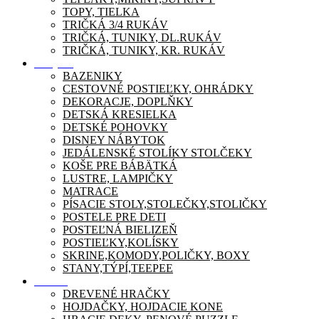
TOPY, TIELKA
TRIČKÁ 3/4 RUKÁV
TRIČKÁ, TUNIKY, DL.RUKÁV
TRIČKÁ, TUNIKY, KR. RUKÁV
Nábytok
BAZENIKY
CESTOVNÉ POSTIEĽKY, OHRÁDKY
DEKORACJE, DOPLŇKY
DETSKÁ KRESIELKA
DETSKÉ POHOVKY
DISNEY NÁBYTOK
JEDÁLENSKÉ STOLÍKY STOLČEKY
KOŠE PRE BÁBÄTKÁ
LUSTRE, LAMPIČKY
MATRACE
PÍSACIE STOLY,STOLEČKY,STOLIČKY
POSTELE PRE DETI
POSTEĽNÁ BIELIZEŇ
POSTIEĽKY,KOLÍSKY
SKRINE,KOMODY,POLIČKY, BOXY
STANY,TÝPÍ,TEEPEE
Zábava
DREVENÉ HRAČKY
HOJDAČKY, HOJDACIE KONE