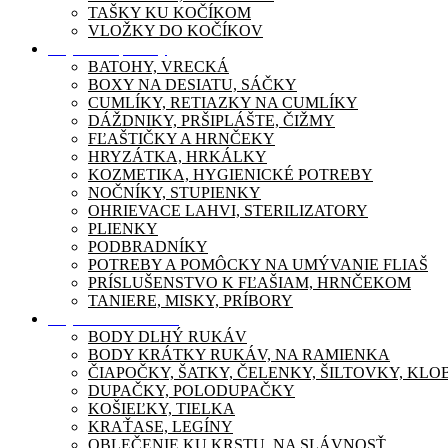
TAŠKY KU KOČÍKOM
VLOŽKY DO KOČÍKOV
Dojčenské potreby
BATOHY, VRECKÁ
BOXY NA DESIATU, SÁČKY
CUMLÍKY, RETIAZKY NA CUMLÍKY
DÁŽDNIKY, PRŠIPLÁŠTE, ČIŽMY
FĽAŠTIČKY A HRNČEKY
HRYZÁTKA, HRKÁLKY
KOZMETIKA, HYGIENICKÉ POTREBY
NOČNÍKY, STUPIENKY
OHRIEVACE LAHVI, STERILIZATORY
PLIENKY
PODBRADNÍKY
POTREBY A POMÔCKY NA UMÝVANIE FLIAŠ
PRÍSLUŠENSTVO K FĽAŠIAM, HRNČEKOM
TANIERE, MISKY, PRÍBORY
Dojčenské oblečenie
BODY DLHÝ RUKÁV
BODY KRÁTKY RUKÁV, NA RAMIENKA
ČIAPOČKY, ŠATKY, ČELENKY, ŠILTOVKY, KL
DUPAČKY, POLODUPAČKY
KOŠIEĽKY, TIELKA
KRAŤASE, LEGÍNY
OBLEČENIE KU KRSTU, NA SLÁVNOSŤ