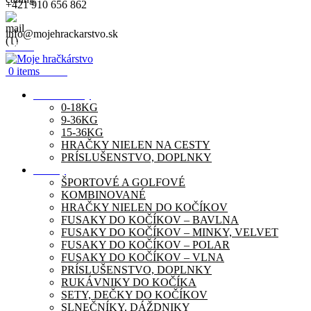
+421 910 656 862
info@mojehrackarstvo.sk
Menu
0
items
0.00
€
Autosedačky
0-18KG
9-36KG
15-36KG
HRAČKY NIELEN NA CESTY
PRÍSLUŠENSTVO, DOPLNKY
Kočíky
ŠPORTOVÉ A GOLFOVÉ
KOMBINOVANÉ
HRAČKY NIELEN DO KOČÍKOV
FUSAKY DO KOČÍKOV – BAVLNA
FUSAKY DO KOČÍKOV – MINKY, VELVET
FUSAKY DO KOČÍKOV – POLAR
FUSAKY DO KOČÍKOV – VLNA
PRÍSLUŠENSTVO, DOPLNKY
RUKÁVNIKY DO KOČÍKA
SETY, DEČKY DO KOČÍKOV
SLNEČNÍKY, DÁŽDNIKY