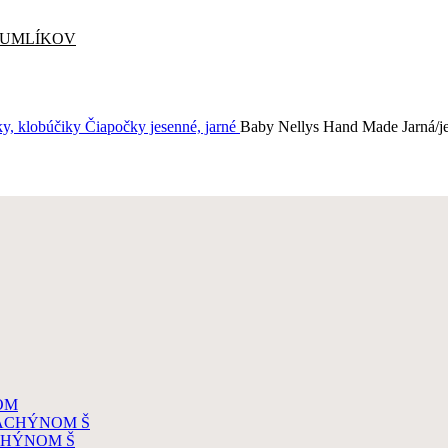
CUMLÍKOV
vky, klobúčiky
Čiapočky jesenné, jarné
Baby Nellys Hand Made Jarná/jes
OM
DACHÝNOM Š
CHÝNOM Š