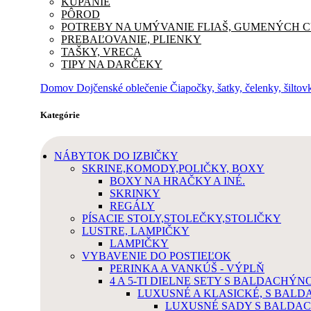
KÚPANIE
PÔROD
POTREBY NA UMÝVANIE FLIAŠ, GUMENÝCH 
PREBAĽOVANIE, PLIENKY
TAŠKY, VRECA
TIPY NA DARČEKY
Domov
Dojčenské oblečenie
Čiapočky, šatky, čelenky, šilto
Kategórie
NÁBYTOK DO IZBIČKY
SKRINE,KOMODY,POLIČKY, BOXY
BOXY NA HRAČKY A INÉ.
SKRINKY
REGÁLY
PÍSACIE STOLY,STOLEČKY,STOLIČKY
LUSTRE, LAMPIČKY
LAMPIČKY
VYBAVENIE DO POSTIEĽOK
PERINKA A VANKÚŠ - VÝPLŇ
4 A 5-TI DIELNE SETY S BALDACHÝN
LUXUSNÉ A KLASICKÉ, S BAL
LUXUSNÉ SADY S BALDA