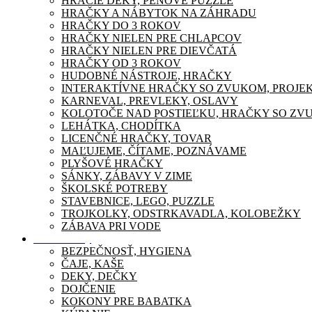
HRACIE DEKY, PENOVÉ PUZZLE
HRAČKY A NÁBYTOK NA ZÁHRADU
HRAČKY DO 3 ROKOV
HRAČKY NIELEN PRE CHLAPCOV
HRAČKY NIELEN PRE DIEVČATÁ
HRAČKY OD 3 ROKOV
HUDOBNÉ NÁSTROJE, HRAČKY
INTERAKTÍVNE HRAČKY SO ZVUKOM, PROJE
KARNEVAL, PREVLEKY, OSLAVY
KOLOTOČE NAD POSTIEĽKU, HRAČKY SO ZV
LEHÁTKA, CHODÍTKA
LICENČNÉ HRAČKY, TOVAR
MAĽUJEME, ČÍTAME, POZNÁVAME
PLYŠOVÉ HRAČKY
SÁNKY, ZÁBAVY V ZIME
ŠKOLSKÉ POTREBY
STAVEBNICE, LEGO, PUZZLE
TROJKOLKY, ODSTRKAVADLA, KOLOBEŽKY
ZÁBAVA PRI VODE
Pre mamičky
BEZPEČNOSŤ, HYGIENA
ČAJE, KAŠE
DEKY, DEČKY
DOJČENIE
KOKONY PRE BABATKA