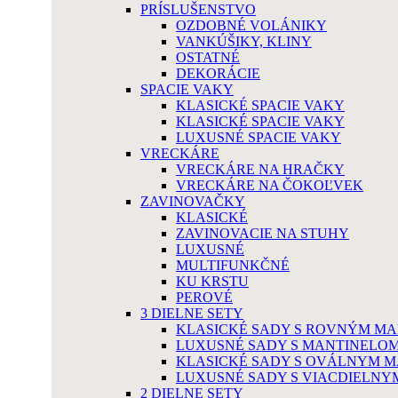
PRÍSLUŠENSTVO
OZDOBNÉ VOLÁNIKY
VANKÚŠIKY, KLINY
OSTATNÉ
DEKORÁCIE
SPACIE VAKY
KLASICKÉ SPACIE VAKY
KLASICKÉ SPACIE VAKY
LUXUSNÉ SPACIE VAKY
VRECKÁRE
VRECKÁRE NA HRAČKY
VRECKÁRE NA ČOKOĽVEK
ZAVINOVAČKY
KLASICKÉ
ZAVINOVACIE NA STUHY
LUXUSNÉ
MULTIFUNKČNÉ
KU KRSTU
PEROVÉ
3 DIELNE SETY
KLASICKÉ SADY S ROVNÝM M
LUXUSNÉ SADY S MANTINELO
KLASICKÉ SADY S OVÁLNYM 
LUXUSNÉ SADY S VIACDIELN
2 DIELNE SETY