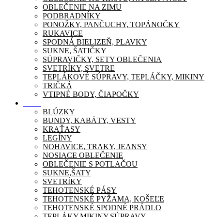
OBLEČENIE NA ZIMU
PODBRADNÍKY
PONOŽKY, PANČUCHY, TOPÁNOČKY
RUKAVICE
SPODNÁ BIELIZEŇ, PLAVKY
SUKNE, ŠATIČKY
SÚPRAVIČKY, SETY OBLEČENIA
SVETRÍKY, SVETRE
TEPLÁKOVÉ SÚPRAVY, TEPLÁČKY, MIKINY
TRIČKÁ
VTIPNÉ BODY, ČIAPOČKY
Móda
BLÚZKY
BUNDY, KABÁTY, VESTY
KRAŤASY
LEGÍNY
NOHAVICE, TRAKY, JEANSY
NOSIACE OBLEČENIE
OBLEČENIE S POTLAČOU
SUKNE,ŠATY
SVETRÍKY
TEHOTENSKÉ PÁSY
TEHOTENSKÉ PYŽAMA, KOŠEĽE
TEHOTENSKÉ SPODNÉ PRÁDLO
TEPLÁKY,MIKINY,SÚPRAVY