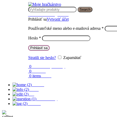
Search
Prihlásenie / Registrácia
Prihlásiť sa
Vytvoriť účet
Používateľské meno alebo e-mailová adresa
*
Heslo
*
Prihlásiť sa
Stratili ste heslo?
Zapamätať
0
Obľúbené produkty
0
Porovnaj
0
items
0.00
€
Domov
O nás
Blog
Časté otázky
Kontakt