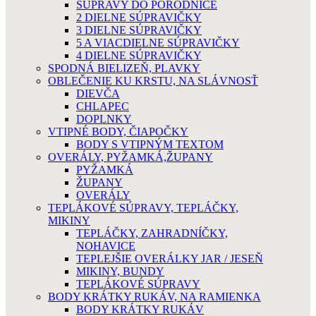
SÚPRAVY DO PORODNICE
2 DIELNE SÚPRAVIČKY
3 DIELNE SÚPRAVIČKY
5 A VIACDIELNE SÚPRAVIČKY
4 DIELNE SÚPRAVIČKY
SPODNÁ BIELIZEŇ, PLAVKY
OBLEČENIE KU KRSTU, NA SLÁVNOSŤ
DIEVČA
CHLAPEC
DOPLNKY
VTIPNÉ BODY, ČIAPOČKY
BODY S VTIPNÝM TEXTOM
OVERÁLY, PYŽAMKÁ,ŽUPANY
PYŽAMKÁ
ŽUPANY
OVERÁLY
TEPLÁKOVÉ SÚPRAVY, TEPLÁČKY,
MIKINY
TEPLÁČKY, ZAHRADNÍČKY,
NOHAVICE
TEPLEJŠIE OVERÁLKY JAR / JESEŇ
MIKINY, BUNDY
TEPLÁKOVÉ SÚPRAVY
BODY KRÁTKY RUKÁV, NA RAMIENKA
BODY KRÁTKY RUKÁV