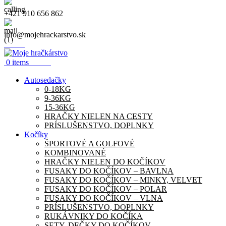
+421 910 656 862
info@mojehrackarstvo.sk
Menu
0.00
€
0
items
Autosedačky
0-18KG
9-36KG
15-36KG
HRAČKY NIELEN NA CESTY
PRÍSLUŠENSTVO, DOPLNKY
Kočíky
ŠPORTOVÉ A GOLFOVÉ
KOMBINOVANÉ
HRAČKY NIELEN DO KOČÍKOV
FUSAKY DO KOČÍKOV – BAVLNA
FUSAKY DO KOČÍKOV – MINKY, VELVET
FUSAKY DO KOČÍKOV – POLAR
FUSAKY DO KOČÍKOV – VLNA
PRÍSLUŠENSTVO, DOPLNKY
RUKÁVNIKY DO KOČÍKA
SETY, DEČKY DO KOČÍKOV