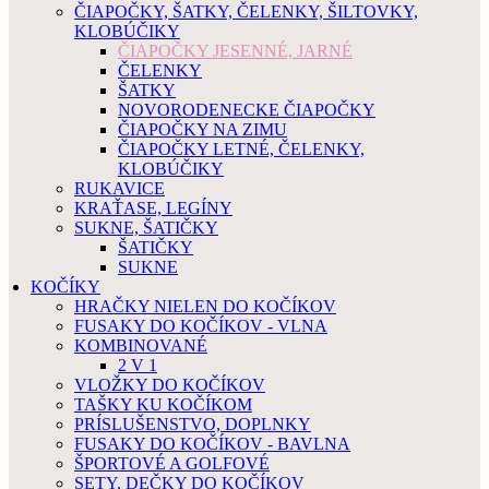
ČIAPOČKY, ŠATKY, ČELENKY, ŠILTOVKY,
KLOBÚČIKY
ČIAPOČKY JESENNÉ, JARNÉ
ČELENKY
ŠATKY
NOVORODENECKE ČIAPOČKY
ČIAPOČKY NA ZIMU
ČIAPOČKY LETNÉ, ČELENKY,
KLOBÚČIKY
RUKAVICE
KRAŤASE, LEGÍNY
SUKNE, ŠATIČKY
ŠATIČKY
SUKNE
KOČÍKY
HRAČKY NIELEN DO KOČÍKOV
FUSAKY DO KOČÍKOV - VLNA
KOMBINOVANÉ
2 V 1
VLOŽKY DO KOČÍKOV
TAŠKY KU KOČÍKOM
PRÍSLUŠENSTVO, DOPLNKY
FUSAKY DO KOČÍKOV - BAVLNA
ŠPORTOVÉ A GOLFOVÉ
SETY, DEČKY DO KOČÍKOV