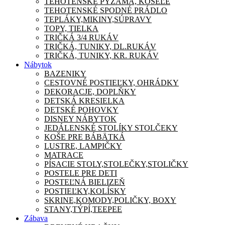
TEHOTENSKÉ PYŽAMA, KOŠEĽE
TEHOTENSKÉ SPODNÉ PRÁDLO
TEPLÁKY,MIKINY,SÚPRAVY
TOPY, TIELKA
TRIČKÁ 3/4 RUKÁV
TRIČKÁ, TUNIKY, DL.RUKÁV
TRIČKÁ, TUNIKY, KR. RUKÁV
Nábytok
BAZENIKY
CESTOVNÉ POSTIEĽKY, OHRÁDKY
DEKORACJE, DOPLŇKY
DETSKÁ KRESIELKA
DETSKÉ POHOVKY
DISNEY NÁBYTOK
JEDÁLENSKÉ STOLÍKY STOLČEKY
KOŠE PRE BÁBÄTKÁ
LUSTRE, LAMPIČKY
MATRACE
PÍSACIE STOLY,STOLEČKY,STOLIČKY
POSTELE PRE DETI
POSTEĽNÁ BIELIZEŇ
POSTIEĽKY,KOLÍSKY
SKRINE,KOMODY,POLIČKY, BOXY
STANY,TÝPÍ,TEEPEE
Zábava