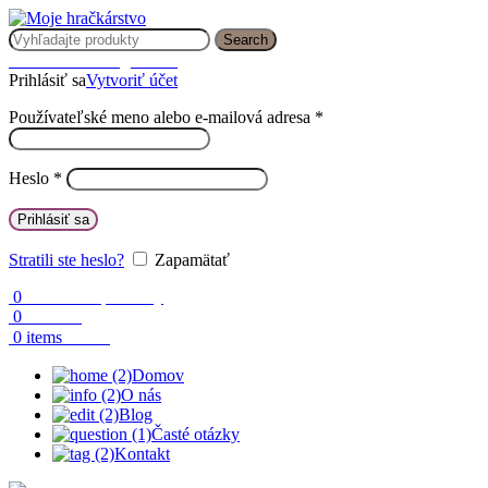
Search
Prihlásenie / Registrácia
Prihlásiť sa
Vytvoriť účet
Používateľské meno alebo e-mailová adresa
*
Heslo
*
Prihlásiť sa
Stratili ste heslo?
Zapamätať
0
Obľúbené produkty
0
Porovnaj
0.00
€
0
items
Domov
O nás
Blog
Časté otázky
Kontakt