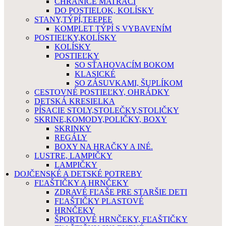
CHRÁNIČE MATRACÍ
DO POSTIELOK, KOLÍSKY
STANY,TÝPÍ,TEEPEE
KOMPLET TÝPÍ S VYBAVENÍM
POSTIEĽKY,KOLÍSKY
KOLÍSKY
POSTIEĽKY
SO SŤAHOVACÍM BOKOM
KLASICKÉ
SO ZÁSUVKAMI, ŠUPLÍKOM
CESTOVNÉ POSTIEĽKY, OHRÁDKY
DETSKÁ KRESIELKA
PÍSACIE STOLY,STOLEČKY,STOLIČKY
SKRINE,KOMODY,POLIČKY, BOXY
SKRINKY
REGÁLY
BOXY NA HRAČKY A INÉ.
LUSTRE, LAMPIČKY
LAMPIČKY
DOJČENSKÉ A DETSKÉ POTREBY
FĽAŠTIČKY A HRNČEKY
ZDRAVÉ FĽAŠE PRE STARŠIE DETI
FĽAŠTIČKY PLASTOVÉ
HRNČEKY
ŠPORTOVÉ HRNČEKY, FĽAŠTIČKY