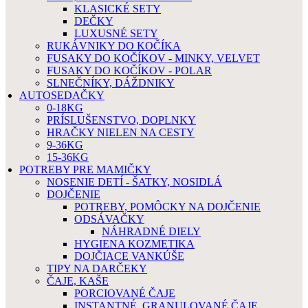
KLASICKÉ SETY
DEČKY
LUXUSNÉ SETY
RUKÁVNIKY DO KOČÍKA
FUSAKY DO KOČÍKOV - MINKY, VELVET
FUSAKY DO KOČÍKOV - POLAR
SLNEČNÍKY, DÁŽDNIKY
AUTOSEDAČKY
0-18KG
PRÍSLUŠENSTVO, DOPLNKY
HRAČKY NIELEN NA CESTY
9-36KG
15-36KG
POTREBY PRE MAMIČKY
NOSENIE DETÍ - ŠATKY, NOSIDLÁ
DOJČENIE
POTREBY, POMÔCKY NA DOJČENIE
ODSÁVAČKY
NÁHRADNÉ DIELY
HYGIENA KOZMETIKA
DOJČIACE VANKÚŠE
TIPY NA DARČEKY
ČAJE, KAŠE
PORCIOVANÉ ČAJE
INSTANTNÉ, GRANULOVANÉ ČAJE