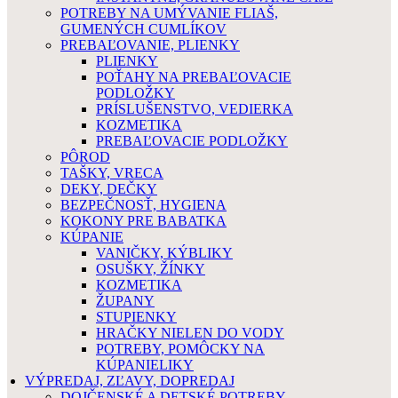
POTREBY NA UMÝVANIE FLIAŠ,
GUMENÝCH CUMLÍKOV
PREBAĽOVANIE, PLIENKY
PLIENKY
POŤAHY NA PREBAĽOVACIE
PODLOŽKY
PRÍSLUŠENSTVO, VEDIERKA
KOZMETIKA
PREBAĽOVACIE PODLOŽKY
PÔROD
TAŠKY, VRECA
DEKY, DEČKY
BEZPEČNOSŤ, HYGIENA
KOKONY PRE BABATKA
KÚPANIE
VANIČKY, KÝBLIKY
OSUŠKY, ŽÍNKY
KOZMETIKA
ŽUPANY
STUPIENKY
HRAČKY NIELEN DO VODY
POTREBY, POMÔCKY NA
KÚPANIELIKY
VÝPREDAJ, ZĽAVY, DOPREDAJ
DOJČENSKÉ A DETSKÉ POTREBY