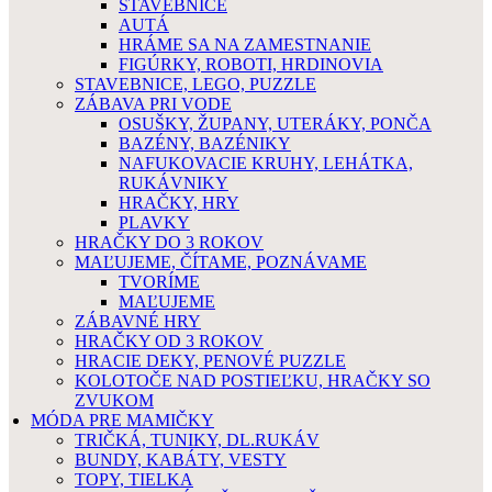
STAVEBNICE
AUTÁ
HRÁME SA NA ZAMESTNANIE
FIGÚRKY, ROBOTI, HRDINOVIA
STAVEBNICE, LEGO, PUZZLE
ZÁBAVA PRI VODE
OSUŠKY, ŽUPANY, UTERÁKY, PONČA
BAZÉNY, BAZÉNIKY
NAFUKOVACIE KRUHY, LEHÁTKA,
RUKÁVNIKY
HRAČKY, HRY
PLAVKY
HRAČKY DO 3 ROKOV
MAĽUJEME, ČÍTAME, POZNÁVAME
TVORÍME
MAĽUJEME
ZÁBAVNÉ HRY
HRAČKY OD 3 ROKOV
HRACIE DEKY, PENOVÉ PUZZLE
KOLOTOČE NAD POSTIEĽKU, HRAČKY SO
ZVUKOM
MÓDA PRE MAMIČKY
TRIČKÁ, TUNIKY, DL.RUKÁV
BUNDY, KABÁTY, VESTY
TOPY, TIELKA