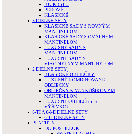
KU KRSTU
PEROVÉ
KLASICKÉ
3 DIELNE SETY
KLASICKÉ SADY S ROVNÝM
MANTINELOM
KLASICKÉ SADY S OVÁLNYM
MANTINELOM
LUXUSNÉ SADY S
MANTINELOM
LUXUSNÉ SADY S
VIACDIELNYM MANTINELOM
2 DIELNE SETY
KLASICKÉ OBLIEČKY
LUXUSNÉ KOMBINOVANÉ
OBLIEČKY
OBLIEČKY K VANKÚŠIKOVÝM
MANTINELOM
LUXUSNÉ OBLIEČKY S
VÝŠIVKOU
6-TI A 8-MI DIELNE SETY
6-TI DIELNE SETY
PLACHTY
DO POSTIEĽOK
FROTÉ PLACHTY