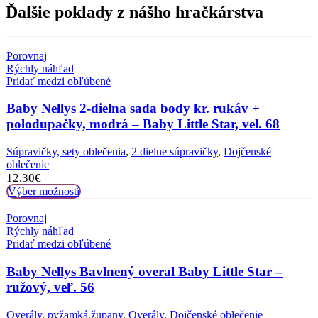
Ďalšie poklady z nášho hračkárstva
Porovnaj
Rýchly náhľad
Pridať medzi obľúbené
Baby Nellys 2-dielna sada body kr. rukáv +
polodupačky, modrá – Baby Little Star, vel. 68
Súpravičky, sety oblečenia
,
2 dielne súpravičky
,
Dojčenské
oblečenie
12.30
€
Výber možností
Porovnaj
Rýchly náhľad
Pridať medzi obľúbené
Baby Nellys Bavlnený overal Baby Little Star –
ružový, veľ. 56
Overály, pyžamká,župany
,
Overály
,
Dojčenské oblečenie