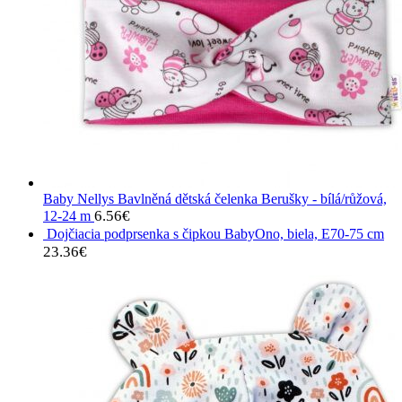
Baby Nellys Bavlněná dětská čelenka Berušky - bílá/růžová,
6.56
€
12-24 m
Dojčiacia podprsenka s čipkou BabyOno, biela, E70-75 cm
23.36
€