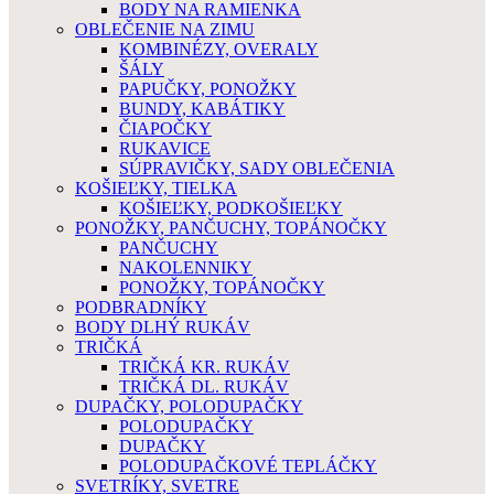
BODY NA RAMIENKA
OBLEČENIE NA ZIMU
KOMBINÉZY, OVERALY
ŠÁLY
PAPUČKY, PONOŽKY
BUNDY, KABÁTIKY
ČIAPOČKY
RUKAVICE
SÚPRAVIČKY, SADY OBLEČENIA
KOŠIEĽKY, TIELKA
KOŠIEĽKY, PODKOŠIEĽKY
PONOŽKY, PANČUCHY, TOPÁNOČKY
PANČUCHY
NAKOLENNIKY
PONOŽKY, TOPÁNOČKY
PODBRADNÍKY
BODY DLHÝ RUKÁV
TRIČKÁ
TRIČKÁ KR. RUKÁV
TRIČKÁ DL. RUKÁV
DUPAČKY, POLODUPAČKY
POLODUPAČKY
DUPAČKY
POLODUPAČKOVÉ TEPLÁČKY
SVETRÍKY, SVETRE