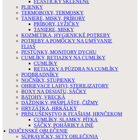
FĽAŠTIČKY SKLENENÉ
PLIENKY
TERMOBOXY, TERMOSKY
TANIERE, MISKY, PRÍBORY
PRÍBORY, LYŽIČKY
TANIERE, MISKY
KOZMETIKA, HYGIENICKÉ POTREBY
POTREBY A POMÔCKY NA UMÝVANIE
FLIAŠ
PESTÚNKY, MONITORY DYCHU
CUMLÍKY, RETIAZKY NA CUMLÍKY
CUMLÍKY
RETIAZKY A PÚZDRA NA CUMLÍKY
PODBRADNÍKY
NOČNÍKY, STUPIENKY
OHRIEVACE LAHVI, STERILIZATORY
BOXY NA DESIATU, SÁČKY
BATOHY, VRECKÁ
DÁŽDNIKY, PRŠIPLÁŠTE, ČIŽMY
HRYZÁTKA, HRKÁLKY
PRÍSLUŠENSTVO K FĽAŠIAM, HRNČEKOM
CUMLÍKY, SLAMKY, PÍTKA
SÁČKY, POHÁRIKY A INÉ
DOJČENSKÉ OBLEČENIE
SÚPRAVIČKY, SETY OBLEČENIA