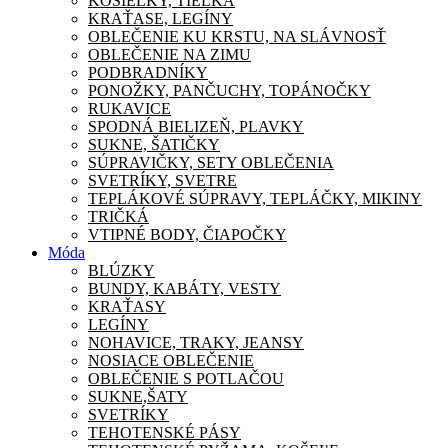
KOŠIEĽKY, TIELKA
KRAŤASE, LEGÍNY
OBLEČENIE KU KRSTU, NA SLÁVNOSŤ
OBLEČENIE NA ZIMU
PODBRADNÍKY
PONOŽKY, PANČUCHY, TOPÁNOČKY
RUKAVICE
SPODNÁ BIELIZEŇ, PLAVKY
SUKNE, ŠATIČKY
SÚPRAVIČKY, SETY OBLEČENIA
SVETRÍKY, SVETRE
TEPLÁKOVÉ SÚPRAVY, TEPLÁČKY, MIKINY
TRIČKÁ
VTIPNÉ BODY, ČIAPOČKY
Móda
BLÚZKY
BUNDY, KABÁTY, VESTY
KRAŤASY
LEGÍNY
NOHAVICE, TRAKY, JEANSY
NOSIACE OBLEČENIE
OBLEČENIE S POTLAČOU
SUKNE,ŠATY
SVETRÍKY
TEHOTENSKÉ PÁSY