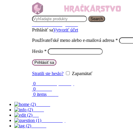
Search
Prihlásenie / Registrácia
Prihlásiť sa
Vytvoriť účet
Používateľské meno alebo e-mailová adresa
*
Heslo
*
Prihlásiť sa
Stratili ste heslo?
Zapamätať
0
Obľúbené produkty
0
Porovnaj
0
items
0.00
€
Domov
O nás
Blog
Časté otázky
Kontakt