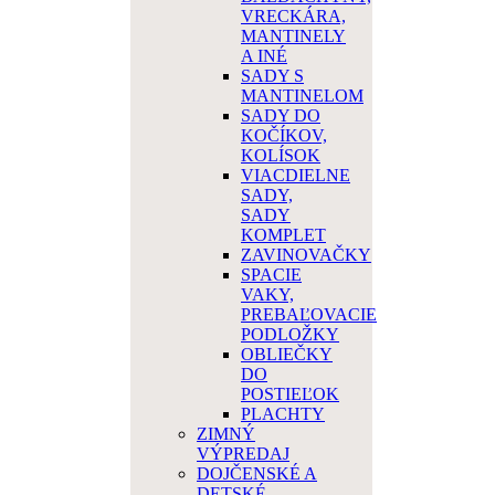
VRECKÁRA,
MANTINELY
A INÉ
SADY S
MANTINELOM
SADY DO
KOČÍKOV,
KOLÍSOK
VIACDIELNE
SADY,
SADY
KOMPLET
ZAVINOVAČKY
SPACIE
VAKY,
PREBAĽOVACIE
PODLOŽKY
OBLIEČKY
DO
POSTIEĽOK
PLACHTY
ZIMNÝ
VÝPREDAJ
DOJČENSKÉ A
DETSKÉ