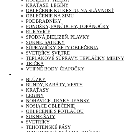
KRAŤASE, LEGÍNY
OBLEČENIE KU KRSTU, NA SLÁVNOSŤ
OBLEČENIE NA ZIMU
PODBRADNÍKY
PONOŽKY, PANČUCHY, TOPÁNOČKY
RUKAVICE
SPODNÁ BIELIZEŇ, PLAVKY
SUKNE, ŠATIČKY
SÚPRAVIČKY, SETY OBLEČENIA
SVETRÍKY, SVETRE
TEPLÁKOVÉ SÚPRAVY, TEPLÁČKY, MIKINY
TRIČKÁ
VTIPNÉ BODY, ČIAPOČKY
Móda
BLÚZKY
BUNDY, KABÁTY, VESTY
KRAŤASY
LEGÍNY
NOHAVICE, TRAKY, JEANSY
NOSIACE OBLEČENIE
OBLEČENIE S POTLAČOU
SUKNE,ŠATY
SVETRÍKY
TEHOTENSKÉ PÁSY