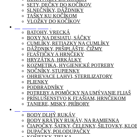
SETY, DEČKY DO KOČÍKOV
SLNEČNÍKY, DÁŽDNIKY
TAŠKY KU KOČÍKOM
VLOŽKY DO KOČÍKOV
Dojčenské potreby
BATOHY, VRECKÁ
BOXY NA DESIATU, SÁČKY
CUMLÍKY, RETIAZKY NA CUMLÍKY
DÁŽDNIKY, PRŠIPLÁŠTE, ČIŽMY
FĽAŠTIČKY A HRNČEKY
HRYZÁTKA, HRKÁLKY
KOZMETIKA, HYGIENICKÉ POTREBY
NOČNÍKY, STUPIENKY
OHRIEVACE LAHVI, STERILIZATORY
PLIENKY
PODBRADNÍKY
POTREBY A POMÔCKY NA UMÝVANIE FLIAŠ
PRÍSLUŠENSTVO K FĽAŠIAM, HRNČEKOM
TANIERE, MISKY, PRÍBORY
Dojčenské oblečenie
BODY DLHÝ RUKÁV
BODY KRÁTKY RUKÁV, NA RAMIENKA
ČIAPOČKY, ŠATKY, ČELENKY, ŠILTOVKY, KL
DUPAČKY, POLODUPAČKY
KOŠIEĽKY, TIELKA