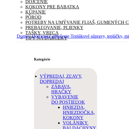
DOJČENIE
KOKONY PRE BABATKA
KÚPANIE
PÔROD
POTREBY NA UMÝVANIE FLIAŠ, GUMENÝCH 
PREBAĽOVANIE, PLIENKY
TAŠKY, VRECA
Domov
Dojčenské oblečenie
Teplákové súpravy, tepláčky, m
TIPY NA DARČEKY
Kategórie
VÝPREDAJ, ZĽAVY,
DOPREDAJ
ZÁBAVA,
HRAČKY
VYBAVENIE
DO POSTIEĽOK
HNIEZDA,
HNIEZDOČKA,
KOKONY
VOLÁNIKY,
BALDACHÝNY,