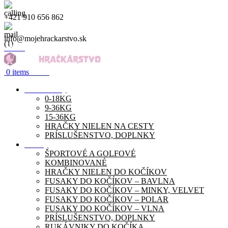
+421 910 656 862
info@mojehrackarstvo.sk
Menu
0
items
0.00
€
Autosedačky
0-18KG
9-36KG
15-36KG
HRAČKY NIELEN NA CESTY
PRÍSLUŠENSTVO, DOPLNKY
Kočíky
ŠPORTOVÉ A GOLFOVÉ
KOMBINOVANÉ
HRAČKY NIELEN DO KOČÍKOV
FUSAKY DO KOČÍKOV – BAVLNA
FUSAKY DO KOČÍKOV – MINKY, VELVET
FUSAKY DO KOČÍKOV – POLAR
FUSAKY DO KOČÍKOV – VLNA
PRÍSLUŠENSTVO, DOPLNKY
RUKÁVNIKY DO KOČÍKA