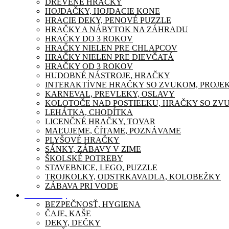
DREVENÉ HRAČKY
HOJDAČKY, HOJDACIE KONE
HRACIE DEKY, PENOVÉ PUZZLE
HRAČKY A NÁBYTOK NA ZÁHRADU
HRAČKY DO 3 ROKOV
HRAČKY NIELEN PRE CHLAPCOV
HRAČKY NIELEN PRE DIEVČATÁ
HRAČKY OD 3 ROKOV
HUDOBNÉ NÁSTROJE, HRAČKY
INTERAKTÍVNE HRAČKY SO ZVUKOM, PROJE
KARNEVAL, PREVLEKY, OSLAVY
KOLOTOČE NAD POSTIEĽKU, HRAČKY SO ZV
LEHÁTKA, CHODÍTKA
LICENČNÉ HRAČKY, TOVAR
MAĽUJEME, ČÍTAME, POZNÁVAME
PLYŠOVÉ HRAČKY
SÁNKY, ZÁBAVY V ZIME
ŠKOLSKÉ POTREBY
STAVEBNICE, LEGO, PUZZLE
TROJKOLKY, ODSTRKAVADLA, KOLOBEŽKY
ZÁBAVA PRI VODE
Pre mamičky
BEZPEČNOSŤ, HYGIENA
ČAJE, KAŠE
DEKY, DEČKY