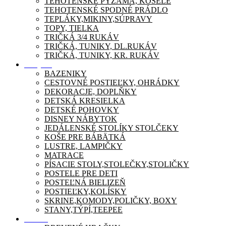
TEHOTENSKÉ PYŽAMA, KOŠEĽE
TEHOTENSKÉ SPODNÉ PRÁDLO
TEPLÁKY,MIKINY,SÚPRAVY
TOPY, TIELKA
TRIČKÁ 3/4 RUKÁV
TRIČKÁ, TUNIKY, DL.RUKÁV
TRIČKÁ, TUNIKY, KR. RUKÁV
Nábytok
BAZENIKY
CESTOVNÉ POSTIEĽKY, OHRÁDKY
DEKORACJE, DOPLŇKY
DETSKÁ KRESIELKA
DETSKÉ POHOVKY
DISNEY NÁBYTOK
JEDÁLENSKÉ STOLÍKY STOLČEKY
KOŠE PRE BÁBÄTKÁ
LUSTRE, LAMPIČKY
MATRACE
PÍSACIE STOLY,STOLEČKY,STOLIČKY
POSTELE PRE DETI
POSTEĽNÁ BIELIZEŇ
POSTIEĽKY,KOLÍSKY
SKRINE,KOMODY,POLIČKY, BOXY
STANY,TÝPÍ,TEEPEE
Zábava