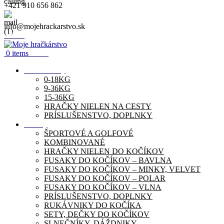
+421 910 656 862
info@mojehrackarstvo.sk
Menu
0
items
0.00
€
Autosedačky
0-18KG
9-36KG
15-36KG
HRAČKY NIELEN NA CESTY
PRÍSLUŠENSTVO, DOPLNKY
Kočíky
ŠPORTOVÉ A GOLFOVÉ
KOMBINOVANÉ
HRAČKY NIELEN DO KOČÍKOV
FUSAKY DO KOČÍKOV – BAVLNA
FUSAKY DO KOČÍKOV – MINKY, VELVET
FUSAKY DO KOČÍKOV – POLAR
FUSAKY DO KOČÍKOV – VLNA
PRÍSLUŠENSTVO, DOPLNKY
RUKÁVNIKY DO KOČÍKA
SETY, DEČKY DO KOČÍKOV
SLNEČNÍKY, DÁŽDNIKY