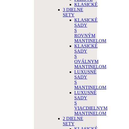
KLASICKÉ
3 DIELNE
SETY
KLASICKÉ
SADY
S
ROVNÝM
MANTINELOM
KLASICKÉ
SADY
S
OVÁLNYM
MANTINELOM
LUXUSNÉ
SADY
S
MANTINELOM
LUXUSNÉ
SADY
S
VIACDIELNYM
MANTINELOM
2 DIELNE
SETY
KLASICKÉ