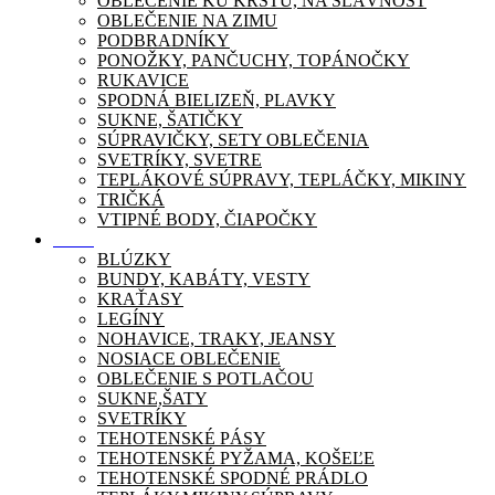
OBLEČENIE KU KRSTU, NA SLÁVNOSŤ
OBLEČENIE NA ZIMU
PODBRADNÍKY
PONOŽKY, PANČUCHY, TOPÁNOČKY
RUKAVICE
SPODNÁ BIELIZEŇ, PLAVKY
SUKNE, ŠATIČKY
SÚPRAVIČKY, SETY OBLEČENIA
SVETRÍKY, SVETRE
TEPLÁKOVÉ SÚPRAVY, TEPLÁČKY, MIKINY
TRIČKÁ
VTIPNÉ BODY, ČIAPOČKY
Móda
BLÚZKY
BUNDY, KABÁTY, VESTY
KRAŤASY
LEGÍNY
NOHAVICE, TRAKY, JEANSY
NOSIACE OBLEČENIE
OBLEČENIE S POTLAČOU
SUKNE,ŠATY
SVETRÍKY
TEHOTENSKÉ PÁSY
TEHOTENSKÉ PYŽAMA, KOŠEĽE
TEHOTENSKÉ SPODNÉ PRÁDLO