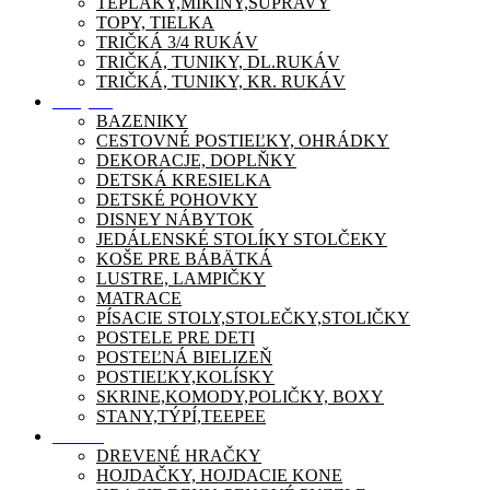
TEPLÁKY,MIKINY,SÚPRAVY
TOPY, TIELKA
TRIČKÁ 3/4 RUKÁV
TRIČKÁ, TUNIKY, DL.RUKÁV
TRIČKÁ, TUNIKY, KR. RUKÁV
Nábytok
BAZENIKY
CESTOVNÉ POSTIEĽKY, OHRÁDKY
DEKORACJE, DOPLŇKY
DETSKÁ KRESIELKA
DETSKÉ POHOVKY
DISNEY NÁBYTOK
JEDÁLENSKÉ STOLÍKY STOLČEKY
KOŠE PRE BÁBÄTKÁ
LUSTRE, LAMPIČKY
MATRACE
PÍSACIE STOLY,STOLEČKY,STOLIČKY
POSTELE PRE DETI
POSTEĽNÁ BIELIZEŇ
POSTIEĽKY,KOLÍSKY
SKRINE,KOMODY,POLIČKY, BOXY
STANY,TÝPÍ,TEEPEE
Zábava
DREVENÉ HRAČKY
HOJDAČKY, HOJDACIE KONE