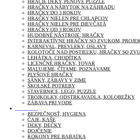
HRACIE DEKY, PENOVÉ PUZZLE
HRAČKY A NÁBYTOK NA ZÁHRADU
HRAČKY DO 3 ROKOV
HRAČKY NIELEN PRE CHLAPCOV
HRAČKY NIELEN PRE DIEVČATÁ
HRAČKY OD 3 ROKOV
HUDOBNÉ NÁSTROJE, HRAČKY
INTERAKTÍVNE HRAČKY SO ZVUKOM, PROJE
KARNEVAL, PREVLEKY, OSLAVY
KOLOTOČE NAD POSTIEĽKU, HRAČKY SO ZV
LEHÁTKA, CHODÍTKA
LICENČNÉ HRAČKY, TOVAR
MAĽUJEME, ČÍTAME, POZNÁVAME
PLYŠOVÉ HRAČKY
SÁNKY, ZÁBAVY V ZIME
ŠKOLSKÉ POTREBY
STAVEBNICE, LEGO, PUZZLE
TROJKOLKY, ODSTRKAVADLA, KOLOBEŽKY
ZÁBAVA PRI VODE
Pre mamičky
BEZPEČNOSŤ, HYGIENA
ČAJE, KAŠE
DEKY, DEČKY
DOJČENIE
KOKONY PRE BABATKA