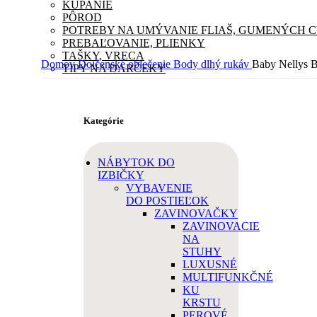
KÚPANIE
PÔROD
POTREBY NA UMÝVANIE FLIAŠ, GUMENÝCH 
PREBAĽOVANIE, PLIENKY
TAŠKY, VRECA
Domov
Dojčenské oblečenie
Body dlhý rukáv
Baby Nellys B
TIPY NA DARČEKY
Kategórie
NÁBYTOK DO
IZBIČKY
VYBAVENIE
DO POSTIEĽOK
ZAVINOVAČKY
ZAVINOVACIE
NA
STUHY
LUXUSNÉ
MULTIFUNKČNÉ
KU
KRSTU
PEROVÉ