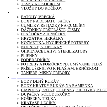
TAŠKY KU KOČÍKOM
VLOŽKY DO KOČÍKOV
Dojčenské potreby
BATOHY, VRECKÁ
BOXY NA DESIATU, SÁČKY
CUMLÍKY, RETIAZKY NA CUMLÍKY
DÁŽDNIKY, PRŠIPLÁŠTE, ČIŽMY
FĽAŠTIČKY A HRNČEKY
HRYZÁTKA, HRKÁLKY
KOZMETIKA, HYGIENICKÉ POTREBY
NOČNÍKY, STUPIENKY
OHRIEVACE LAHVI, STERILIZATORY
PLIENKY
PODBRADNÍKY
POTREBY A POMÔCKY NA UMÝVANIE FLIAŠ
PRÍSLUŠENSTVO K FĽAŠIAM, HRNČEKOM
TANIERE, MISKY, PRÍBORY
Dojčenské oblečenie
BODY DLHÝ RUKÁV
BODY KRÁTKY RUKÁV, NA RAMIENKA
ČIAPOČKY, ŠATKY, ČELENKY, ŠILTOVKY, KL
DUPAČKY, POLODUPAČKY
KOŠIEĽKY, TIELKA
KRAŤASE, LEGÍNY