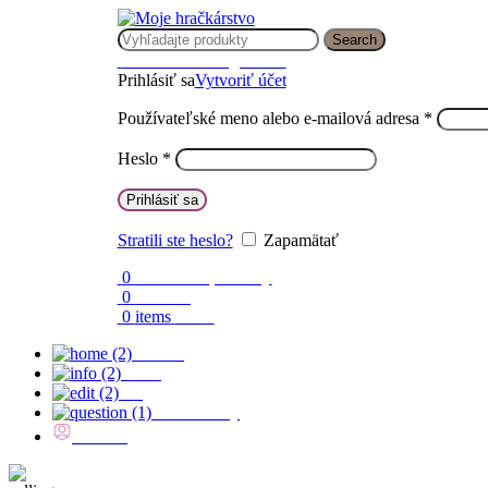
Search
Prihlásenie / Registrácia
Prihlásiť sa
Vytvoriť účet
Používateľské meno alebo e-mailová adresa
*
Heslo
*
Prihlásiť sa
Stratili ste heslo?
Zapamätať
0
Obľúbené produkty
0
Porovnaj
0
items
0.00
€
Domov
O nás
Blog
Časté otázky
Kontakt